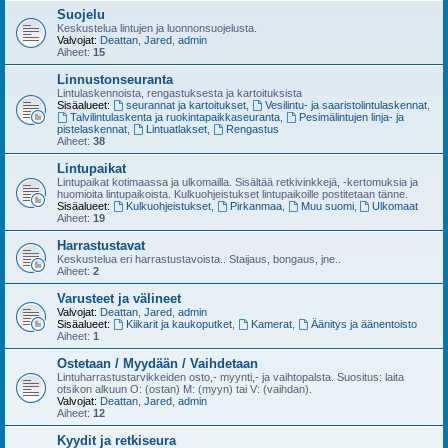
Suojelu
Keskustelua lintujen ja luonnonsuojelusta.
Valvojat:
Deattan
,
Jared
,
admin
Aiheet:
15
Linnustonseuranta
Lintulaskennoista, rengastuksesta ja kartoituksista
Sisäalueet:
seurannat ja kartoitukset
,
Vesilintu- ja saaristolintulaskennat
,
Talvilintulaskenta ja ruokintapaikkaseuranta
,
Pesimälintujen linja- ja
pistelaskennat
,
Lintuatlakset
,
Rengastus
Aiheet:
38
Lintupaikat
Lintupaikat kotimaassa ja ulkomailla. Sisältää retkivinkkejä, -kertomuksia ja
huomioita lintupaikoista. Kulkuohjeistukset lintupaikoille postitetaan tänne.
Sisäalueet:
Kulkuohjeistukset
,
Pirkanmaa
,
Muu suomi
,
Ulkomaat
Aiheet:
19
Harrastustavat
Keskustelua eri harrastustavoista.. Staijaus, bongaus, jne..
Aiheet:
2
Varusteet ja välineet
Valvojat:
Deattan
,
Jared
,
admin
Sisäalueet:
Kiikarit ja kaukoputket
,
Kamerat
,
Äänitys ja äänentoisto
Aiheet:
1
Ostetaan / Myydään / Vaihdetaan
Lintuharrastustarvikkeiden osto,- myynti,- ja vaihtopalsta. Suositus: laita
otsikon alkuun O: (ostan) M: (myyn) tai V: (vaihdan).
Valvojat:
Deattan
,
Jared
,
admin
Aiheet:
12
Kyydit ja retkiseura