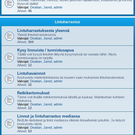
Lintuillat, markkinat, messut, uusien jäsenten tapaamiset, koulutukset ja kurssit
löytyvät täältä!
Valvojat:
Deattan
,
Jared
,
admin
Aiheet:
45
Lintuharrastus
Lintuharrastuksesta yleensä
Yleistä lintuharrastuksesta
Valvojat:
Deattan
,
Jared
,
admin
Aiheet:
304
Kysy linnuista / tunnistusapua
Täällä voit kysyä lintuihin liittyviä kysymyksiä tai vastata niihin. Myös
tunnistusapua on tarjolla.
Valvojat:
Deattan
,
Jared
,
admin
Aiheet:
12
Lintuhavainnot
Keskustelu mielenkiintoisista tai muuten vaan mukavista lintuhavainnoista.
Valvojat:
Deattan
,
Jared
,
admin
Aiheet:
32
Retkikertomukset
Tänne voit lisäillä retkikertomuksia läheltä ja kaukaa. Mainitsehan kohteen
otsikossa.
Valvojat:
Deattan
,
Jared
,
admin
Aiheet:
12
Linnut ja lintuharrastus mediassa
BirdLife-tiedotteet ja linkit mediassa olleisiin lintuaiheisiin juttuihin. Ja tietysti
keskustelu niistä.
Valvojat:
Deattan
,
Jared
,
admin
Aiheet:
53