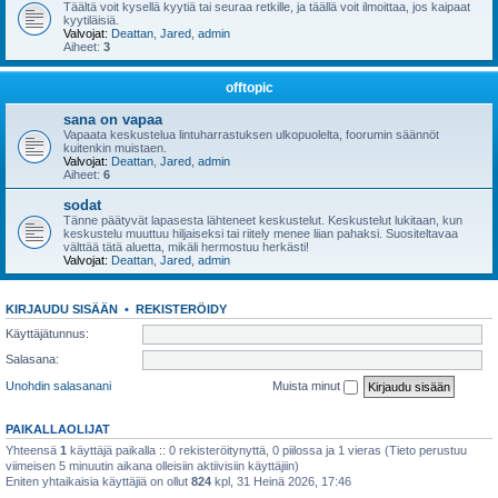
Täältä voit kysellä kyytiä tai seuraa retkille, ja täällä voit ilmoittaa, jos kaipaat
kyytiläisiä.
Valvojat:
Deattan
,
Jared
,
admin
Aiheet:
3
offtopic
sana on vapaa
Vapaata keskustelua lintuharrastuksen ulkopuolelta, foorumin säännöt
kuitenkin muistaen.
Valvojat:
Deattan
,
Jared
,
admin
Aiheet:
6
sodat
Tänne päätyvät lapasesta lähteneet keskustelut. Keskustelut lukitaan, kun
keskustelu muuttuu hiljaiseksi tai riitely menee liian pahaksi. Suositeltavaa
välttää tätä aluetta, mikäli hermostuu herkästi!
Valvojat:
Deattan
,
Jared
,
admin
KIRJAUDU SISÄÄN
•
REKISTERÖIDY
Käyttäjätunnus:
Salasana:
Unohdin salasanani
Muista minut
PAIKALLAOLIJAT
Yhteensä
1
käyttäjä paikalla :: 0 rekisteröitynyttä, 0 piilossa ja 1 vieras (Tieto perustuu
viimeisen 5 minuutin aikana olleisiin aktiivisiin käyttäjiin)
Eniten yhtaikaisia käyttäjiä on ollut
824
kpl, 31 Heinä 2026, 17:46