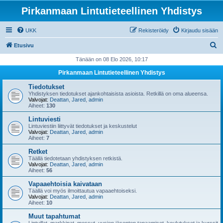
Pirkanmaan Lintutieteellinen Yhdistys
UKK
Rekisteröidy
Kirjaudu sisään
E
Etusivu
t
Tänään on 08 Elo 2026, 10:17
s
Pirkanmaan Lintutieteellinen Yhdistys
i
Tiedotukset
Yhdistyksen tiedotukset ajankohtaisista asioista. Retkillä on oma alueensa.
Valvojat:
Deattan
,
Jared
,
admin
Aiheet:
130
Lintuviesti
Lintuviestiin liittyvät tiedotukset ja keskustelut
Valvojat:
Deattan
,
Jared
,
admin
Aiheet:
7
Retket
Täällä tiedotetaan yhdistyksen retkistä.
Valvojat:
Deattan
,
Jared
,
admin
Aiheet:
56
Vapaaehtoisia kaivataan
Täällä voi myös ilmoittautua vapaaehtoiseksi.
Valvojat:
Deattan
,
Jared
,
admin
Aiheet:
10
Muut tapahtumat