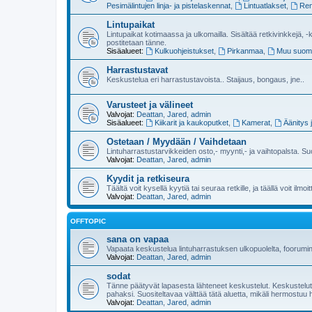
Pesimälintujen linja- ja pistelaskennat
,
Lintuatlakset
,
Ren
Lintupaikat
Lintupaikat kotimaassa ja ulkomailla. Sisältää retkivinkkejä, -k
postitetaan tänne.
Sisäalueet:
Kulkuohjeistukset
,
Pirkanmaa
,
Muu suom
Harrastustavat
Keskustelua eri harrastustavoista.. Staijaus, bongaus, jne..
Varusteet ja välineet
Valvojat:
Deattan
,
Jared
,
admin
Sisäalueet:
Kiikarit ja kaukoputket
,
Kamerat
,
Äänitys 
Ostetaan / Myydään / Vaihdetaan
Lintuharrastustarvikkeiden osto,- myynti,- ja vaihtopalsta. Su
Valvojat:
Deattan
,
Jared
,
admin
Kyydit ja retkiseura
Täältä voit kysellä kyytiä tai seuraa retkille, ja täällä voit ilmoi
Valvojat:
Deattan
,
Jared
,
admin
OFFTOPIC
sana on vapaa
Vapaata keskustelua lintuharrastuksen ulkopuolelta, foorumi
Valvojat:
Deattan
,
Jared
,
admin
sodat
Tänne päätyvät lapasesta lähteneet keskustelut. Keskustelut lu
pahaksi. Suositeltavaa välttää tätä aluetta, mikäli hermostuu 
Valvojat:
Deattan
,
Jared
,
admin