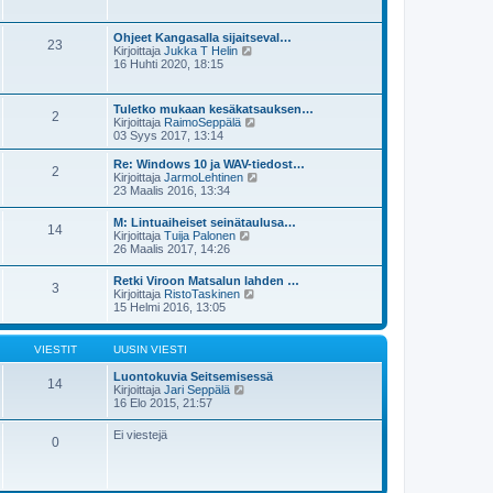
i
y
i
s
t
e
i
ä
s
Ohjeet Kangasalla sijaitseval…
n
23
u
t
N
Kirjoittaja
Jukka T Helin
v
u
i
ä
16 Huhti 2020, 18:15
i
s
y
e
i
t
s
n
ä
t
Tuletko mukaan kesäkatsauksen…
v
2
u
i
N
Kirjoittaja
RaimoSeppälä
i
u
ä
03 Syys 2017, 13:14
e
s
y
s
i
t
t
Re: Windows 10 ja WAV-tiedost…
n
2
ä
i
N
Kirjoittaja
JarmoLehtinen
v
u
ä
23 Maalis 2016, 13:34
i
u
y
e
s
t
s
M: Lintuaiheiset seinätaulusa…
i
14
ä
N
t
Kirjoittaja
Tuija Palonen
n
u
ä
i
26 Maalis 2017, 14:26
v
u
y
i
s
t
e
Retki Viroon Matsalun lahden …
i
3
ä
N
s
Kirjoittaja
RistoTaskinen
n
u
ä
t
15 Helmi 2016, 13:05
v
u
y
i
i
s
t
e
i
ä
s
VIESTIT
UUSIN VIESTI
n
u
t
v
u
i
Luontokuvia Seitsemisessä
i
14
s
N
Kirjoittaja
Jari Seppälä
e
i
ä
16 Elo 2015, 21:57
s
n
y
t
v
t
i
Ei viestejä
i
0
ä
e
u
s
u
t
s
i