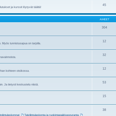
45
utukset ja kurssit löytyvät täältä!
AIHEET
304
12
in. Myös tunnistusapua on tarjolla.
32
havainnoista.
12
sehan kohteen otsikossa.
53
ihin. Ja tietysti keskustelu niistä.
15
38
stolintulaskennat
,
Talvilintulaskenta ja ruokintapaikkaseuranta
,