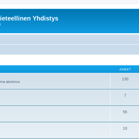
ieteellinen Yhdistys
i
AIHEET
130
 oma alueensa.
7
56
10