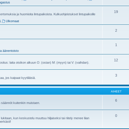
gastus
19
ertomuksia ja huomioita lintupaikoista. Kulkuohjeistukset lintupaikoille
i
,
Ulkomaat
2
1
ja äänentoisto
12
ositus: laita otsikon alkuun O: (ostan) M: (myyn) tai V: (vaihdan).
3
ttaa, jos kaipaat kyytiläisiä.
AIHEET
6
n säännöt kuitenkin muistaen.
0
kitaan, kun keskustelu muuttuu hiljaiseksi tai riitely menee liian
herkästi!