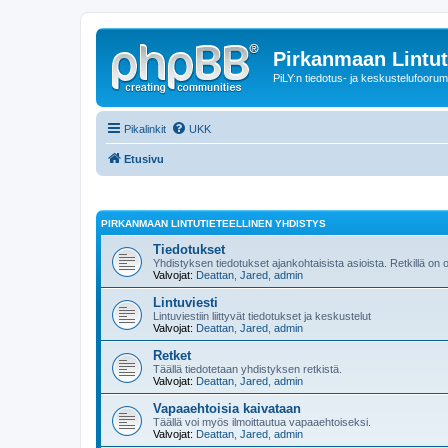
Pirkanmaan Lintut
PiLY:n tiedotus- ja keskustelufoorum
Pikalinkit
UKK
Etusivu
PIRKANMAAN LINTUTIETEELLINEN YHDISTYS
Tiedotukset
Yhdistyksen tiedotukset ajankohtaisista asioista. Retkillä on
Valvojat:
Deattan
,
Jared
,
admin
Lintuviesti
Lintuviestiin liittyvät tiedotukset ja keskustelut
Valvojat:
Deattan
,
Jared
,
admin
Retket
Täällä tiedotetaan yhdistyksen retkistä.
Valvojat:
Deattan
,
Jared
,
admin
Vapaaehtoisia kaivataan
Täällä voi myös ilmoittautua vapaaehtoiseksi.
Valvojat:
Deattan
,
Jared
,
admin