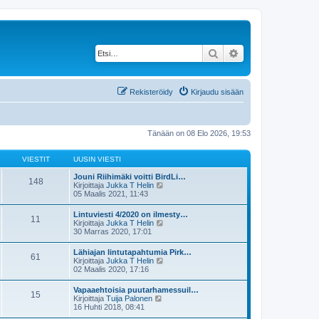
Etsi
Tarkennettu haku
Rekisteröidy
Kirjaudu sisään
Tänään on 08 Elo 2026, 19:53
VIESTIT
UUSIN VIESTI
Jouni Riihimäki voitti BirdLi…
148
N
Kirjoittaja
Jukka T Helin
ä
05 Maalis 2021, 11:43
y
t
Lintuviesti 4/2020 on ilmesty…
11
ä
N
Kirjoittaja
Jukka T Helin
u
ä
30 Marras 2020, 17:01
u
y
s
t
Lähiajan lintutapahtumia Pirk…
i
61
ä
N
Kirjoittaja
Jukka T Helin
n
u
ä
02 Maalis 2020, 17:16
v
u
y
i
s
t
e
Vapaaehtoisia puutarhamessuil…
i
15
ä
s
N
Kirjoittaja
Tuija Palonen
n
u
t
ä
16 Huhti 2018, 08:41
v
u
i
y
i