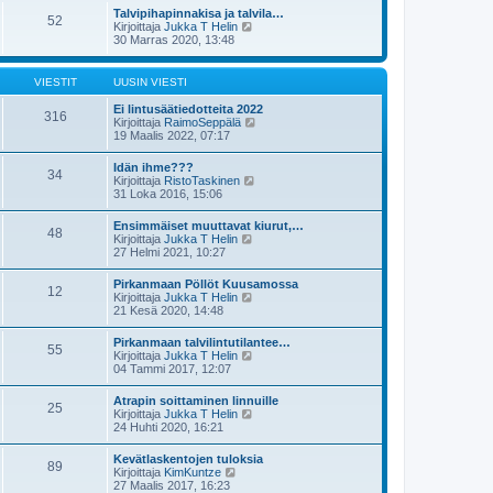
s
t
e
Talvipihapinnakisa ja talvila…
i
52
ä
s
N
Kirjoittaja
Jukka T Helin
n
u
t
ä
30 Marras 2020, 13:48
v
u
i
y
i
s
t
e
i
ä
s
VIESTIT
UUSIN VIESTI
n
u
t
v
u
i
Ei lintusäätiedotteita 2022
i
316
s
N
Kirjoittaja
RaimoSeppälä
e
i
ä
19 Maalis 2022, 07:17
s
n
y
t
v
t
i
Idän ihme???
i
34
ä
N
Kirjoittaja
RistoTaskinen
e
u
ä
31 Loka 2016, 15:06
s
u
y
t
s
t
i
Ensimmäiset muuttavat kiurut,…
i
48
ä
N
Kirjoittaja
Jukka T Helin
n
u
ä
27 Helmi 2021, 10:27
v
u
y
i
s
t
e
Pirkanmaan Pöllöt Kuusamossa
i
12
ä
s
N
Kirjoittaja
Jukka T Helin
n
u
t
ä
21 Kesä 2020, 14:48
v
u
i
y
i
s
t
e
Pirkanmaan talvilintutilantee…
i
55
ä
s
N
Kirjoittaja
Jukka T Helin
n
u
t
ä
04 Tammi 2017, 12:07
v
u
i
y
i
s
t
e
Atrapin soittaminen linnuille
i
25
ä
s
N
Kirjoittaja
Jukka T Helin
n
u
t
ä
24 Huhti 2020, 16:21
v
u
i
y
i
s
t
e
Kevätlaskentojen tuloksia
i
89
ä
s
N
Kirjoittaja
KimKuntze
n
u
t
ä
27 Maalis 2017, 16:23
v
u