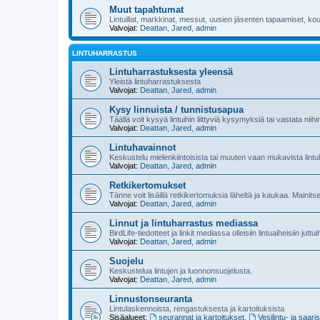
Muut tapahtumat
Lintuillat, markkinat, messut, uusien jäsenten tapaamiset, koul
Valvojat:
Deattan
,
Jared
,
admin
LINTUHARRASTUS
Lintuharrastuksesta yleensä
Yleistä lintuharrastuksesta
Valvojat:
Deattan
,
Jared
,
admin
Kysy linnuista / tunnistusapua
Täällä voit kysyä lintuihin liittyviä kysymyksiä tai vastata niih
Valvojat:
Deattan
,
Jared
,
admin
Lintuhavainnot
Keskustelu mielenkiintoisista tai muuten vaan mukavista lintu
Valvojat:
Deattan
,
Jared
,
admin
Retkikertomukset
Tänne voit lisäillä retkikertomuksia läheltä ja kaukaa. Mainit
Valvojat:
Deattan
,
Jared
,
admin
Linnut ja lintuharrastus mediassa
BirdLife-tiedotteet ja linkit mediassa olleisiin lintuaiheisiin juttu
Valvojat:
Deattan
,
Jared
,
admin
Suojelu
Keskustelua lintujen ja luonnonsuojelusta.
Valvojat:
Deattan
,
Jared
,
admin
Linnustonseuranta
Lintulaskennoista, rengastuksesta ja kartoituksista
Sisäalueet:
seurannat ja kartoitukset
,
Vesilintu- ja saari