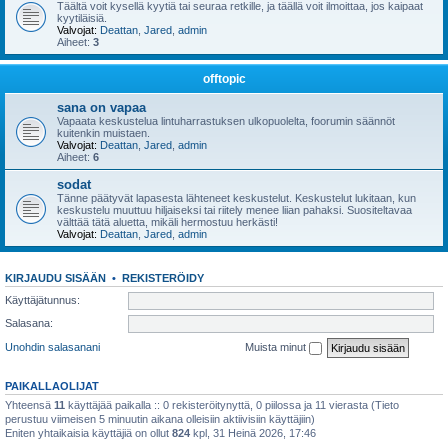
Täältä voit kysellä kyytiä tai seuraa retkille, ja täällä voit ilmoittaa, jos kaipaat
kyytiläisiä.
Valvojat:
Deattan
,
Jared
,
admin
Aiheet:
3
offtopic
sana on vapaa
Vapaata keskustelua lintuharrastuksen ulkopuolelta, foorumin säännöt
kuitenkin muistaen.
Valvojat:
Deattan
,
Jared
,
admin
Aiheet:
6
sodat
Tänne päätyvät lapasesta lähteneet keskustelut. Keskustelut lukitaan, kun
keskustelu muuttuu hiljaiseksi tai riitely menee liian pahaksi. Suositeltavaa
välttää tätä aluetta, mikäli hermostuu herkästi!
Valvojat:
Deattan
,
Jared
,
admin
KIRJAUDU SISÄÄN
•
REKISTERÖIDY
Käyttäjätunnus:
Salasana:
Unohdin salasanani
Muista minut
PAIKALLAOLIJAT
Yhteensä
11
käyttäjää paikalla :: 0 rekisteröitynyttä, 0 piilossa ja 11 vierasta (Tieto
perustuu viimeisen 5 minuutin aikana olleisiin aktiivisiin käyttäjiin)
Eniten yhtaikaisia käyttäjiä on ollut
824
kpl, 31 Heinä 2026, 17:46