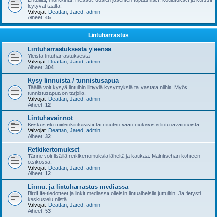
Lintuillat, markkinat, messut, uusien jäsenten tapaamiset, koulutukset ja kurssit
löytyvät täältä!
Valvojat:
Deattan
,
Jared
,
admin
Aiheet:
45
Lintuharrastus
Lintuharrastuksesta yleensä
Yleistä lintuharrastuksesta
Valvojat:
Deattan
,
Jared
,
admin
Aiheet:
304
Kysy linnuista / tunnistusapua
Täällä voit kysyä lintuihin liittyviä kysymyksiä tai vastata niihin. Myös
tunnistusapua on tarjolla.
Valvojat:
Deattan
,
Jared
,
admin
Aiheet:
12
Lintuhavainnot
Keskustelu mielenkiintoisista tai muuten vaan mukavista lintuhavainnoista.
Valvojat:
Deattan
,
Jared
,
admin
Aiheet:
32
Retkikertomukset
Tänne voit lisäillä retkikertomuksia läheltä ja kaukaa. Mainitsehan kohteen
otsikossa.
Valvojat:
Deattan
,
Jared
,
admin
Aiheet:
12
Linnut ja lintuharrastus mediassa
BirdLife-tiedotteet ja linkit mediassa olleisiin lintuaiheisiin juttuihin. Ja tietysti
keskustelu niistä.
Valvojat:
Deattan
,
Jared
,
admin
Aiheet:
53