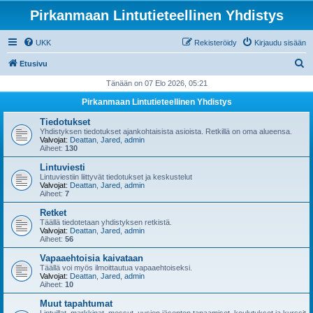
Pirkanmaan Lintutieteellinen Yhdistys
UKK
Rekisteröidy
Kirjaudu sisään
E
Etusivu
t
Tänään on 07 Elo 2026, 05:21
s
Pirkanmaan Lintutieteellinen Yhdistys
i
Tiedotukset
Yhdistyksen tiedotukset ajankohtaisista asioista. Retkillä on oma alueensa.
Valvojat:
Deattan
,
Jared
,
admin
Aiheet:
130
Lintuviesti
Lintuviestiin liittyvät tiedotukset ja keskustelut
Valvojat:
Deattan
,
Jared
,
admin
Aiheet:
7
Retket
Täällä tiedotetaan yhdistyksen retkistä.
Valvojat:
Deattan
,
Jared
,
admin
Aiheet:
56
Vapaaehtoisia kaivataan
Täällä voi myös ilmoittautua vapaaehtoiseksi.
Valvojat:
Deattan
,
Jared
,
admin
Aiheet:
10
Muut tapahtumat