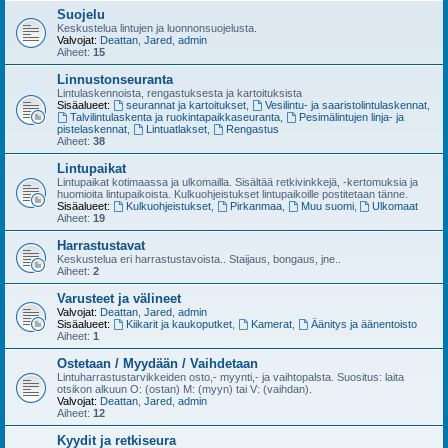
Suojelu
Keskustelua lintujen ja luonnonsuojelusta.
Valvojat:
Deattan
,
Jared
,
admin
Aiheet:
15
Linnustonseuranta
Lintulaskennoista, rengastuksesta ja kartoituksista
Sisäalueet:
seurannat ja kartoitukset
,
Vesilintu- ja saaristolintulaskennat
,
Talvilintulaskenta ja ruokintapaikkaseuranta
,
Pesimälintujen linja- ja
pistelaskennat
,
Lintuatlakset
,
Rengastus
Aiheet:
38
Lintupaikat
Lintupaikat kotimaassa ja ulkomailla. Sisältää retkivinkkejä, -kertomuksia ja
huomioita lintupaikoista. Kulkuohjeistukset lintupaikoille postitetaan tänne.
Sisäalueet:
Kulkuohjeistukset
,
Pirkanmaa
,
Muu suomi
,
Ulkomaat
Aiheet:
19
Harrastustavat
Keskustelua eri harrastustavoista.. Staijaus, bongaus, jne..
Aiheet:
2
Varusteet ja välineet
Valvojat:
Deattan
,
Jared
,
admin
Sisäalueet:
Kiikarit ja kaukoputket
,
Kamerat
,
Äänitys ja äänentoisto
Aiheet:
1
Ostetaan / Myydään / Vaihdetaan
Lintuharrastustarvikkeiden osto,- myynti,- ja vaihtopalsta. Suositus: laita
otsikon alkuun O: (ostan) M: (myyn) tai V: (vaihdan).
Valvojat:
Deattan
,
Jared
,
admin
Aiheet:
12
Kyydit ja retkiseura