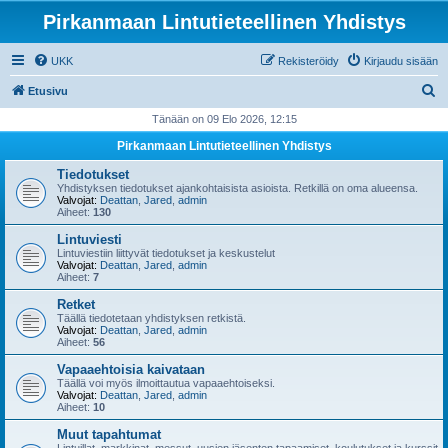
Pirkanmaan Lintutieteellinen Yhdistys
UKK
Rekisteröidy
Kirjaudu sisään
E
Etusivu
t
Tänään on 09 Elo 2026, 12:15
s
Pirkanmaan Lintutieteellinen Yhdistys
i
Tiedotukset
Yhdistyksen tiedotukset ajankohtaisista asioista. Retkillä on oma alueensa.
Valvojat:
Deattan
,
Jared
,
admin
Aiheet:
130
Lintuviesti
Lintuviestiin liittyvät tiedotukset ja keskustelut
Valvojat:
Deattan
,
Jared
,
admin
Aiheet:
7
Retket
Täällä tiedotetaan yhdistyksen retkistä.
Valvojat:
Deattan
,
Jared
,
admin
Aiheet:
56
Vapaaehtoisia kaivataan
Täällä voi myös ilmoittautua vapaaehtoiseksi.
Valvojat:
Deattan
,
Jared
,
admin
Aiheet:
10
Muut tapahtumat