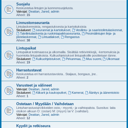
Suojelu
Keskustelua lintujen ja luonnonsuojelusta.
Valvojat:
Deattan
,
Jared
,
admin
Aiheet:
15
Linnustonseuranta
Lintulaskennoista, rengastuksesta ja kartoituksista
Sisäalueet:
seurannat ja kartoitukset
,
Vesilintu- ja saaristolintulaskennat
,
Talvilintulaskenta ja ruokintapaikkaseuranta
,
Pesimälintujen linja- ja
pistelaskennat
,
Lintuatlakset
,
Rengastus
Aiheet:
38
Lintupaikat
Lintupaikat kotimaassa ja ulkomailla. Sisältää retkivinkkejä, -kertomuksia ja
huomioita lintupaikoista. Kulkuohjeistukset lintupaikoille postitetaan tänne.
Sisäalueet:
Kulkuohjeistukset
,
Pirkanmaa
,
Muu suomi
,
Ulkomaat
Aiheet:
19
Harrastustavat
Keskustelua eri harrastustavoista.. Staijaus, bongaus, jne..
Aiheet:
2
Varusteet ja välineet
Valvojat:
Deattan
,
Jared
,
admin
Sisäalueet:
Kiikarit ja kaukoputket
,
Kamerat
,
Äänitys ja äänentoisto
Aiheet:
1
Ostetaan / Myydään / Vaihdetaan
Lintuharrastustarvikkeiden osto,- myynti,- ja vaihtopalsta. Suositus: laita
otsikon alkuun O: (ostan) M: (myyn) tai V: (vaihdan).
Valvojat:
Deattan
,
Jared
,
admin
Aiheet:
12
Kyydit ja retkiseura