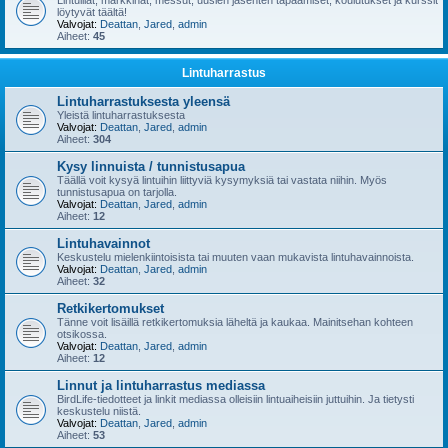
Lintuillat, markkinat, messut, uusien jäsenten tapaamiset, koulutukset ja kurssit
löytyvät täältä!
Valvojat:
Deattan
,
Jared
,
admin
Aiheet:
45
Lintuharrastus
Lintuharrastuksesta yleensä
Yleistä lintuharrastuksesta
Valvojat:
Deattan
,
Jared
,
admin
Aiheet:
304
Kysy linnuista / tunnistusapua
Täällä voit kysyä lintuihin liittyviä kysymyksiä tai vastata niihin. Myös
tunnistusapua on tarjolla.
Valvojat:
Deattan
,
Jared
,
admin
Aiheet:
12
Lintuhavainnot
Keskustelu mielenkiintoisista tai muuten vaan mukavista lintuhavainnoista.
Valvojat:
Deattan
,
Jared
,
admin
Aiheet:
32
Retkikertomukset
Tänne voit lisäillä retkikertomuksia läheltä ja kaukaa. Mainitsehan kohteen
otsikossa.
Valvojat:
Deattan
,
Jared
,
admin
Aiheet:
12
Linnut ja lintuharrastus mediassa
BirdLife-tiedotteet ja linkit mediassa olleisiin lintuaiheisiin juttuihin. Ja tietysti
keskustelu niistä.
Valvojat:
Deattan
,
Jared
,
admin
Aiheet:
53