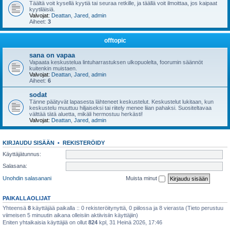
Täältä voit kysellä kyytiä tai seuraa retkille, ja täällä voit ilmoittaa, jos kaipaat
kyytiläisiä.
Valvojat:
Deattan
,
Jared
,
admin
Aiheet:
3
offtopic
sana on vapaa
Vapaata keskustelua lintuharrastuksen ulkopuolelta, foorumin säännöt
kuitenkin muistaen.
Valvojat:
Deattan
,
Jared
,
admin
Aiheet:
6
sodat
Tänne päätyvät lapasesta lähteneet keskustelut. Keskustelut lukitaan, kun
keskustelu muuttuu hiljaiseksi tai riitely menee liian pahaksi. Suositeltavaa
välttää tätä aluetta, mikäli hermostuu herkästi!
Valvojat:
Deattan
,
Jared
,
admin
KIRJAUDU SISÄÄN
•
REKISTERÖIDY
Käyttäjätunnus:
Salasana:
Unohdin salasanani
Muista minut
PAIKALLAOLIJAT
Yhteensä
8
käyttäjää paikalla :: 0 rekisteröitynyttä, 0 piilossa ja 8 vierasta (Tieto perustuu
viimeisen 5 minuutin aikana olleisiin aktiivisiin käyttäjiin)
Eniten yhtaikaisia käyttäjiä on ollut
824
kpl, 31 Heinä 2026, 17:46