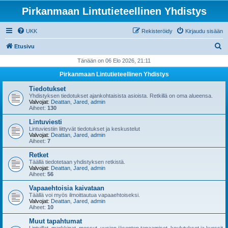
Pirkanmaan Lintutieteellinen Yhdistys
UKK
Rekisteröidy
Kirjaudu sisään
E
Etusivu
t
Tänään on 06 Elo 2026, 21:11
s
Pirkanmaan Lintutieteellinen Yhdistys
i
Tiedotukset
Yhdistyksen tiedotukset ajankohtaisista asioista. Retkillä on oma alueensa.
Valvojat:
Deattan
,
Jared
,
admin
Aiheet:
130
Lintuviesti
Lintuviestiin liittyvät tiedotukset ja keskustelut
Valvojat:
Deattan
,
Jared
,
admin
Aiheet:
7
Retket
Täällä tiedotetaan yhdistyksen retkistä.
Valvojat:
Deattan
,
Jared
,
admin
Aiheet:
56
Vapaaehtoisia kaivataan
Täällä voi myös ilmoittautua vapaaehtoiseksi.
Valvojat:
Deattan
,
Jared
,
admin
Aiheet:
10
Muut tapahtumat