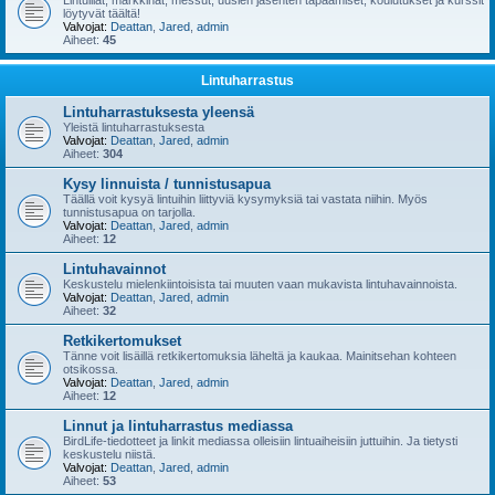
Lintuillat, markkinat, messut, uusien jäsenten tapaamiset, koulutukset ja kurssit
löytyvät täältä!
Valvojat:
Deattan
,
Jared
,
admin
Aiheet:
45
Lintuharrastus
Lintuharrastuksesta yleensä
Yleistä lintuharrastuksesta
Valvojat:
Deattan
,
Jared
,
admin
Aiheet:
304
Kysy linnuista / tunnistusapua
Täällä voit kysyä lintuihin liittyviä kysymyksiä tai vastata niihin. Myös
tunnistusapua on tarjolla.
Valvojat:
Deattan
,
Jared
,
admin
Aiheet:
12
Lintuhavainnot
Keskustelu mielenkiintoisista tai muuten vaan mukavista lintuhavainnoista.
Valvojat:
Deattan
,
Jared
,
admin
Aiheet:
32
Retkikertomukset
Tänne voit lisäillä retkikertomuksia läheltä ja kaukaa. Mainitsehan kohteen
otsikossa.
Valvojat:
Deattan
,
Jared
,
admin
Aiheet:
12
Linnut ja lintuharrastus mediassa
BirdLife-tiedotteet ja linkit mediassa olleisiin lintuaiheisiin juttuihin. Ja tietysti
keskustelu niistä.
Valvojat:
Deattan
,
Jared
,
admin
Aiheet:
53