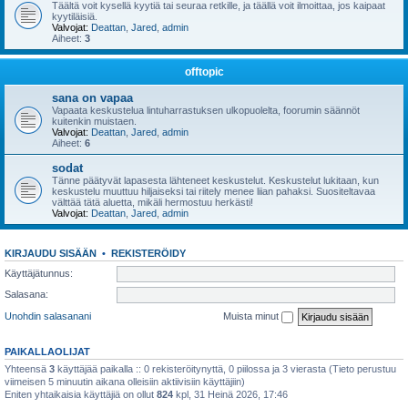
Täältä voit kysellä kyytiä tai seuraa retkille, ja täällä voit ilmoittaa, jos kaipaat
kyytiläisiä.
Valvojat:
Deattan
,
Jared
,
admin
Aiheet:
3
offtopic
sana on vapaa
Vapaata keskustelua lintuharrastuksen ulkopuolelta, foorumin säännöt
kuitenkin muistaen.
Valvojat:
Deattan
,
Jared
,
admin
Aiheet:
6
sodat
Tänne päätyvät lapasesta lähteneet keskustelut. Keskustelut lukitaan, kun
keskustelu muuttuu hiljaiseksi tai riitely menee liian pahaksi. Suositeltavaa
välttää tätä aluetta, mikäli hermostuu herkästi!
Valvojat:
Deattan
,
Jared
,
admin
KIRJAUDU SISÄÄN
•
REKISTERÖIDY
Käyttäjätunnus:
Salasana:
Unohdin salasanani
Muista minut
PAIKALLAOLIJAT
Yhteensä
3
käyttäjää paikalla :: 0 rekisteröitynyttä, 0 piilossa ja 3 vierasta (Tieto perustuu
viimeisen 5 minuutin aikana olleisiin aktiivisiin käyttäjiin)
Eniten yhtaikaisia käyttäjiä on ollut
824
kpl, 31 Heinä 2026, 17:46