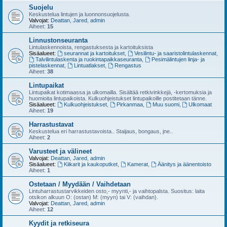
Suojelu
Keskustelua lintujen ja luonnonsuojelusta.
Valvojat:
Deattan
,
Jared
,
admin
Aiheet:
15
Linnustonseuranta
Lintulaskennoista, rengastuksesta ja kartoituksista
Sisäalueet:
seurannat ja kartoitukset
,
Vesilintu- ja saaristolintulaskennat
,
Talvilintulaskenta ja ruokintapaikkaseuranta
,
Pesimälintujen linja- ja
pistelaskennat
,
Lintuatlakset
,
Rengastus
Aiheet:
38
Lintupaikat
Lintupaikat kotimaassa ja ulkomailla. Sisältää retkivinkkejä, -kertomuksia ja
huomioita lintupaikoista. Kulkuohjeistukset lintupaikoille postitetaan tänne.
Sisäalueet:
Kulkuohjeistukset
,
Pirkanmaa
,
Muu suomi
,
Ulkomaat
Aiheet:
19
Harrastustavat
Keskustelua eri harrastustavoista.. Staijaus, bongaus, jne..
Aiheet:
2
Varusteet ja välineet
Valvojat:
Deattan
,
Jared
,
admin
Sisäalueet:
Kiikarit ja kaukoputket
,
Kamerat
,
Äänitys ja äänentoisto
Aiheet:
1
Ostetaan / Myydään / Vaihdetaan
Lintuharrastustarvikkeiden osto,- myynti,- ja vaihtopalsta. Suositus: laita
otsikon alkuun O: (ostan) M: (myyn) tai V: (vaihdan).
Valvojat:
Deattan
,
Jared
,
admin
Aiheet:
12
Kyydit ja retkiseura