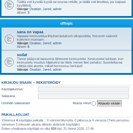
Täältä voit kysellä kyytiä tai seuraa retkille, ja täällä voit ilmoittaa, jos kaipaat
kyytiläisiä.
Valvojat:
Deattan
,
Jared
,
admin
Aiheet:
3
offtopic
sana on vapaa
Vapaata keskustelua lintuharrastuksen ulkopuolelta, foorumin säännöt
kuitenkin muistaen.
Valvojat:
Deattan
,
Jared
,
admin
Aiheet:
6
sodat
Tänne päätyvät lapasesta lähteneet keskustelut. Keskustelut lukitaan, kun
keskustelu muuttuu hiljaiseksi tai riitely menee liian pahaksi. Suositeltavaa
välttää tätä aluetta, mikäli hermostuu herkästi!
Valvojat:
Deattan
,
Jared
,
admin
KIRJAUDU SISÄÄN
•
REKISTERÖIDY
Käyttäjätunnus:
Salasana:
Unohdin salasanani
Muista minut
PAIKALLAOLIJAT
Yhteensä
4
käyttäjää paikalla :: 0 rekisteröitynyttä, 0 piilossa ja 4 vierasta (Tieto perustuu
viimeisen 5 minuutin aikana olleisiin aktiivisiin käyttäjiin)
Eniten yhtaikaisia käyttäjiä on ollut
824
kpl, 31 Heinä 2026, 17:46