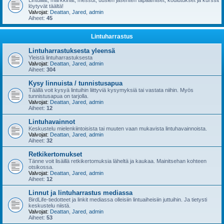
Lintuillat, markkinat, messut, uusien jäsenten tapaamiset, koulutukset ja kurssit
löytyvät täältä!
Valvojat:
Deattan
,
Jared
,
admin
Aiheet:
45
Lintuharrastus
Lintuharrastuksesta yleensä
Yleistä lintuharrastuksesta
Valvojat:
Deattan
,
Jared
,
admin
Aiheet:
304
Kysy linnuista / tunnistusapua
Täällä voit kysyä lintuihin liittyviä kysymyksiä tai vastata niihin. Myös
tunnistusapua on tarjolla.
Valvojat:
Deattan
,
Jared
,
admin
Aiheet:
12
Lintuhavainnot
Keskustelu mielenkiintoisista tai muuten vaan mukavista lintuhavainnoista.
Valvojat:
Deattan
,
Jared
,
admin
Aiheet:
32
Retkikertomukset
Tänne voit lisäillä retkikertomuksia läheltä ja kaukaa. Mainitsehan kohteen
otsikossa.
Valvojat:
Deattan
,
Jared
,
admin
Aiheet:
12
Linnut ja lintuharrastus mediassa
BirdLife-tiedotteet ja linkit mediassa olleisiin lintuaiheisiin juttuihin. Ja tietysti
keskustelu niistä.
Valvojat:
Deattan
,
Jared
,
admin
Aiheet:
53