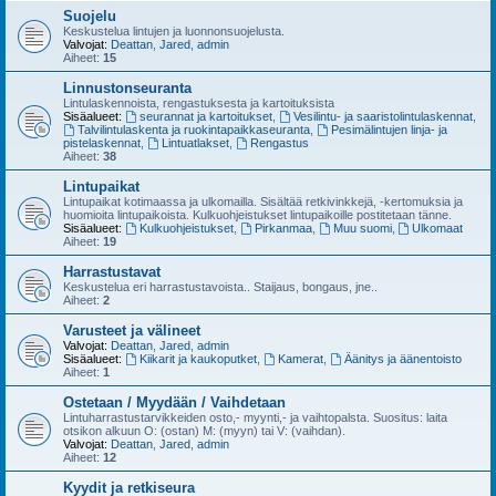
Suojelu
Keskustelua lintujen ja luonnonsuojelusta.
Valvojat:
Deattan
,
Jared
,
admin
Aiheet:
15
Linnustonseuranta
Lintulaskennoista, rengastuksesta ja kartoituksista
Sisäalueet:
seurannat ja kartoitukset
,
Vesilintu- ja saaristolintulaskennat
,
Talvilintulaskenta ja ruokintapaikkaseuranta
,
Pesimälintujen linja- ja
pistelaskennat
,
Lintuatlakset
,
Rengastus
Aiheet:
38
Lintupaikat
Lintupaikat kotimaassa ja ulkomailla. Sisältää retkivinkkejä, -kertomuksia ja
huomioita lintupaikoista. Kulkuohjeistukset lintupaikoille postitetaan tänne.
Sisäalueet:
Kulkuohjeistukset
,
Pirkanmaa
,
Muu suomi
,
Ulkomaat
Aiheet:
19
Harrastustavat
Keskustelua eri harrastustavoista.. Staijaus, bongaus, jne..
Aiheet:
2
Varusteet ja välineet
Valvojat:
Deattan
,
Jared
,
admin
Sisäalueet:
Kiikarit ja kaukoputket
,
Kamerat
,
Äänitys ja äänentoisto
Aiheet:
1
Ostetaan / Myydään / Vaihdetaan
Lintuharrastustarvikkeiden osto,- myynti,- ja vaihtopalsta. Suositus: laita
otsikon alkuun O: (ostan) M: (myyn) tai V: (vaihdan).
Valvojat:
Deattan
,
Jared
,
admin
Aiheet:
12
Kyydit ja retkiseura