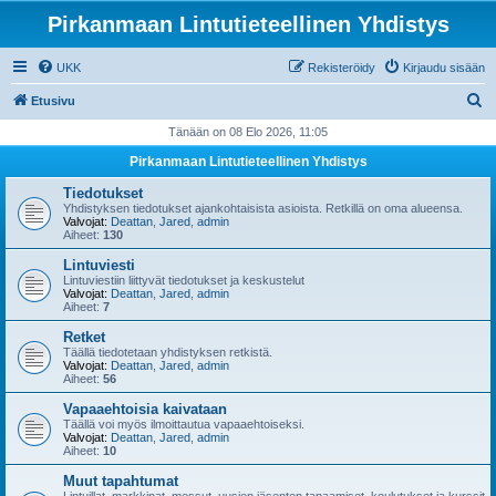
Pirkanmaan Lintutieteellinen Yhdistys
UKK
Rekisteröidy
Kirjaudu sisään
E
Etusivu
t
Tänään on 08 Elo 2026, 11:05
s
Pirkanmaan Lintutieteellinen Yhdistys
i
Tiedotukset
Yhdistyksen tiedotukset ajankohtaisista asioista. Retkillä on oma alueensa.
Valvojat:
Deattan
,
Jared
,
admin
Aiheet:
130
Lintuviesti
Lintuviestiin liittyvät tiedotukset ja keskustelut
Valvojat:
Deattan
,
Jared
,
admin
Aiheet:
7
Retket
Täällä tiedotetaan yhdistyksen retkistä.
Valvojat:
Deattan
,
Jared
,
admin
Aiheet:
56
Vapaaehtoisia kaivataan
Täällä voi myös ilmoittautua vapaaehtoiseksi.
Valvojat:
Deattan
,
Jared
,
admin
Aiheet:
10
Muut tapahtumat