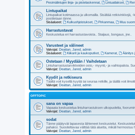
Pesimälintujen linja- ja pistelaskennat
,
Lintuatlakset
,
Ren
Lintupaikat
Lintupaikat kotimaassa ja ulkomailla. Sisältää retkivinkkejä, -k
postitetaan tänne.
Sisäalueet:
Kulkuohjeistukset
,
Pirkanmaa
,
Muu suom
Harrastustavat
Keskustelua eri harrastustavoista.. Staijaus, bongaus, jne..
Varusteet ja välineet
Valvojat:
Deattan
,
Jared
,
admin
Sisäalueet:
Kiikarit ja kaukoputket
,
Kamerat
,
Äänitys 
Ostetaan / Myydään / Vaihdetaan
Lintuharrastustarvikkeiden osto,- myynti,- ja vaihtopalsta. Su
Valvojat:
Deattan
,
Jared
,
admin
Kyydit ja retkiseura
Täältä voit kysellä kyytiä tai seuraa retkille, ja täällä voit ilmoi
Valvojat:
Deattan
,
Jared
,
admin
OFFTOPIC
sana on vapaa
Vapaata keskustelua lintuharrastuksen ulkopuolelta, foorumi
Valvojat:
Deattan
,
Jared
,
admin
sodat
Tänne päätyvät lapasesta lähteneet keskustelut. Keskustelut lu
pahaksi. Suositeltavaa välttää tätä aluetta, mikäli hermostuu 
Valvojat:
Deattan
,
Jared
,
admin