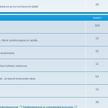
45
utukset ja kurssit löytyvät täältä!
AIHEET
304
12
in. Myös tunnistusapua on tarjolla.
32
havainnoista.
12
sehan kohteen otsikossa.
53
ihin. Ja tietysti keskustelu niistä.
15
38
stolintulaskennat
,
Talvilintulaskenta ja ruokintapaikkaseuranta
,