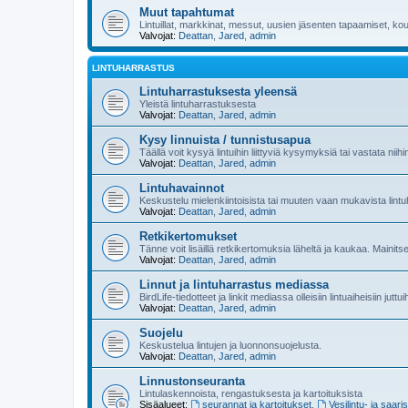
Muut tapahtumat
Lintuillat, markkinat, messut, uusien jäsenten tapaamiset, koul
Valvojat:
Deattan
,
Jared
,
admin
LINTUHARRASTUS
Lintuharrastuksesta yleensä
Yleistä lintuharrastuksesta
Valvojat:
Deattan
,
Jared
,
admin
Kysy linnuista / tunnistusapua
Täällä voit kysyä lintuihin liittyviä kysymyksiä tai vastata niih
Valvojat:
Deattan
,
Jared
,
admin
Lintuhavainnot
Keskustelu mielenkiintoisista tai muuten vaan mukavista lintu
Valvojat:
Deattan
,
Jared
,
admin
Retkikertomukset
Tänne voit lisäillä retkikertomuksia läheltä ja kaukaa. Mainit
Valvojat:
Deattan
,
Jared
,
admin
Linnut ja lintuharrastus mediassa
BirdLife-tiedotteet ja linkit mediassa olleisiin lintuaiheisiin juttu
Valvojat:
Deattan
,
Jared
,
admin
Suojelu
Keskustelua lintujen ja luonnonsuojelusta.
Valvojat:
Deattan
,
Jared
,
admin
Linnustonseuranta
Lintulaskennoista, rengastuksesta ja kartoituksista
Sisäalueet:
seurannat ja kartoitukset
,
Vesilintu- ja saari