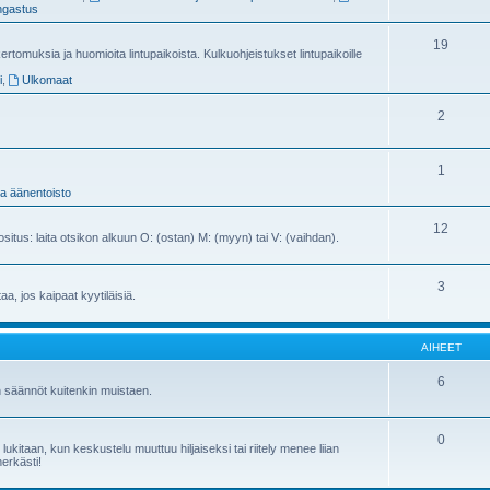
gastus
19
ertomuksia ja huomioita lintupaikoista. Kulkuohjeistukset lintupaikoille
i
,
Ulkomaat
2
1
ja äänentoisto
12
ositus: laita otsikon alkuun O: (ostan) M: (myyn) tai V: (vaihdan).
3
ttaa, jos kaipaat kyytiläisiä.
AIHEET
6
n säännöt kuitenkin muistaen.
0
kitaan, kun keskustelu muuttuu hiljaiseksi tai riitely menee liian
herkästi!