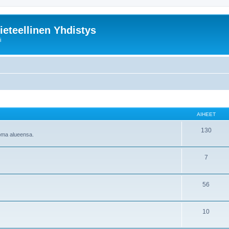
ieteellinen Yhdistys
i
AIHEET
130
 oma alueensa.
7
56
10