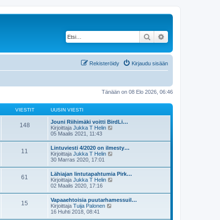
Etsi
Tarkennettu haku
Rekisteröidy
Kirjaudu sisään
Tänään on 08 Elo 2026, 06:46
VIESTIT
UUSIN VIESTI
Jouni Riihimäki voitti BirdLi…
148
N
Kirjoittaja
Jukka T Helin
ä
05 Maalis 2021, 11:43
y
t
Lintuviesti 4/2020 on ilmesty…
11
ä
N
Kirjoittaja
Jukka T Helin
u
ä
30 Marras 2020, 17:01
u
y
s
t
Lähiajan lintutapahtumia Pirk…
i
61
ä
N
Kirjoittaja
Jukka T Helin
n
u
ä
02 Maalis 2020, 17:16
v
u
y
i
s
t
e
Vapaaehtoisia puutarhamessuil…
i
15
ä
s
N
Kirjoittaja
Tuija Palonen
n
u
t
ä
16 Huhti 2018, 08:41
v
u
i
y
i