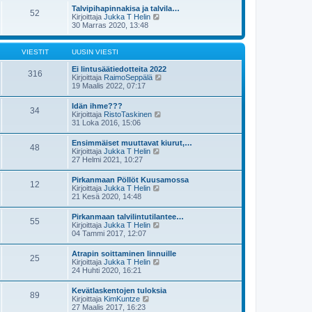
s
t
e
Talvipihapinnakisa ja talvila…
i
52
ä
s
N
Kirjoittaja
Jukka T Helin
n
u
t
ä
30 Marras 2020, 13:48
v
u
i
y
i
s
t
e
i
ä
s
VIESTIT
UUSIN VIESTI
n
u
t
v
u
i
Ei lintusäätiedotteita 2022
i
316
s
N
Kirjoittaja
RaimoSeppälä
e
i
ä
19 Maalis 2022, 07:17
s
n
y
t
v
t
i
Idän ihme???
i
34
ä
N
Kirjoittaja
RistoTaskinen
e
u
ä
31 Loka 2016, 15:06
s
u
y
t
s
t
i
Ensimmäiset muuttavat kiurut,…
i
48
ä
N
Kirjoittaja
Jukka T Helin
n
u
ä
27 Helmi 2021, 10:27
v
u
y
i
s
t
e
Pirkanmaan Pöllöt Kuusamossa
i
12
ä
s
N
Kirjoittaja
Jukka T Helin
n
u
t
ä
21 Kesä 2020, 14:48
v
u
i
y
i
s
t
e
Pirkanmaan talvilintutilantee…
i
55
ä
s
N
Kirjoittaja
Jukka T Helin
n
u
t
ä
04 Tammi 2017, 12:07
v
u
i
y
i
s
t
e
Atrapin soittaminen linnuille
i
25
ä
s
N
Kirjoittaja
Jukka T Helin
n
u
t
ä
24 Huhti 2020, 16:21
v
u
i
y
i
s
t
e
Kevätlaskentojen tuloksia
i
89
ä
s
N
Kirjoittaja
KimKuntze
n
u
t
ä
27 Maalis 2017, 16:23
v
u