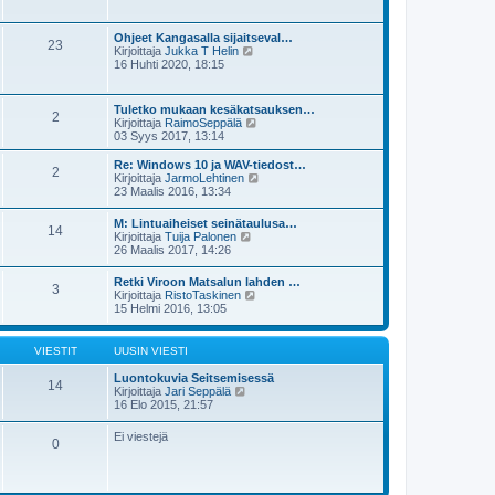
i
y
i
s
t
e
i
ä
s
Ohjeet Kangasalla sijaitseval…
n
23
u
t
N
Kirjoittaja
Jukka T Helin
v
u
i
ä
16 Huhti 2020, 18:15
i
s
y
e
i
t
s
n
ä
t
Tuletko mukaan kesäkatsauksen…
v
2
u
i
N
Kirjoittaja
RaimoSeppälä
i
u
ä
03 Syys 2017, 13:14
e
s
y
s
i
t
t
Re: Windows 10 ja WAV-tiedost…
n
2
ä
i
N
Kirjoittaja
JarmoLehtinen
v
u
ä
23 Maalis 2016, 13:34
i
u
y
e
s
t
s
M: Lintuaiheiset seinätaulusa…
i
14
ä
N
t
Kirjoittaja
Tuija Palonen
n
u
ä
i
26 Maalis 2017, 14:26
v
u
y
i
s
t
e
Retki Viroon Matsalun lahden …
i
3
ä
N
s
Kirjoittaja
RistoTaskinen
n
u
ä
t
15 Helmi 2016, 13:05
v
u
y
i
i
s
t
e
i
ä
s
VIESTIT
UUSIN VIESTI
n
u
t
v
u
i
Luontokuvia Seitsemisessä
i
14
s
N
Kirjoittaja
Jari Seppälä
e
i
ä
16 Elo 2015, 21:57
s
n
y
t
v
t
i
Ei viestejä
i
0
ä
e
u
s
u
t
s
i