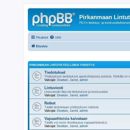
Pirkanmaan Lintut
PiLY:n tiedotus- ja keskustelufoorum
Pikalinkit
UKK
Etusivu
PIRKANMAAN LINTUTIETEELLINEN YHDISTYS
Tiedotukset
Yhdistyksen tiedotukset ajankohtaisista asioista. Retkillä on
Valvojat:
Deattan
,
Jared
,
admin
Lintuviesti
Lintuviestiin liittyvät tiedotukset ja keskustelut
Valvojat:
Deattan
,
Jared
,
admin
Retket
Täällä tiedotetaan yhdistyksen retkistä.
Valvojat:
Deattan
,
Jared
,
admin
Vapaaehtoisia kaivataan
Täällä voi myös ilmoittautua vapaaehtoiseksi.
Valvojat:
Deattan
,
Jared
,
admin