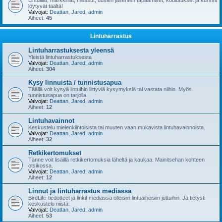
Lintuillat, markkinat, messut, uusien jäsenten tapaamiset, koulutukset ja kurssit
löytyvät täältä!
Valvojat:
Deattan
,
Jared
,
admin
Aiheet:
45
Lintuharrastus
Lintuharrastuksesta yleensä
Yleistä lintuharrastuksesta
Valvojat:
Deattan
,
Jared
,
admin
Aiheet:
304
Kysy linnuista / tunnistusapua
Täällä voit kysyä lintuihin liittyviä kysymyksiä tai vastata niihin. Myös
tunnistusapua on tarjolla.
Valvojat:
Deattan
,
Jared
,
admin
Aiheet:
12
Lintuhavainnot
Keskustelu mielenkiintoisista tai muuten vaan mukavista lintuhavainnoista.
Valvojat:
Deattan
,
Jared
,
admin
Aiheet:
32
Retkikertomukset
Tänne voit lisäillä retkikertomuksia läheltä ja kaukaa. Mainitsehan kohteen
otsikossa.
Valvojat:
Deattan
,
Jared
,
admin
Aiheet:
12
Linnut ja lintuharrastus mediassa
BirdLife-tiedotteet ja linkit mediassa olleisiin lintuaiheisiin juttuihin. Ja tietysti
keskustelu niistä.
Valvojat:
Deattan
,
Jared
,
admin
Aiheet:
53