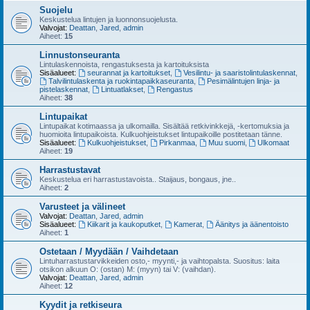
Suojelu
Keskustelua lintujen ja luonnonsuojelusta.
Valvojat:
Deattan
,
Jared
,
admin
Aiheet:
15
Linnustonseuranta
Lintulaskennoista, rengastuksesta ja kartoituksista
Sisäalueet:
seurannat ja kartoitukset
,
Vesilintu- ja saaristolintulaskennat
,
Talvilintulaskenta ja ruokintapaikkaseuranta
,
Pesimälintujen linja- ja
pistelaskennat
,
Lintuatlakset
,
Rengastus
Aiheet:
38
Lintupaikat
Lintupaikat kotimaassa ja ulkomailla. Sisältää retkivinkkejä, -kertomuksia ja
huomioita lintupaikoista. Kulkuohjeistukset lintupaikoille postitetaan tänne.
Sisäalueet:
Kulkuohjeistukset
,
Pirkanmaa
,
Muu suomi
,
Ulkomaat
Aiheet:
19
Harrastustavat
Keskustelua eri harrastustavoista.. Staijaus, bongaus, jne..
Aiheet:
2
Varusteet ja välineet
Valvojat:
Deattan
,
Jared
,
admin
Sisäalueet:
Kiikarit ja kaukoputket
,
Kamerat
,
Äänitys ja äänentoisto
Aiheet:
1
Ostetaan / Myydään / Vaihdetaan
Lintuharrastustarvikkeiden osto,- myynti,- ja vaihtopalsta. Suositus: laita
otsikon alkuun O: (ostan) M: (myyn) tai V: (vaihdan).
Valvojat:
Deattan
,
Jared
,
admin
Aiheet:
12
Kyydit ja retkiseura