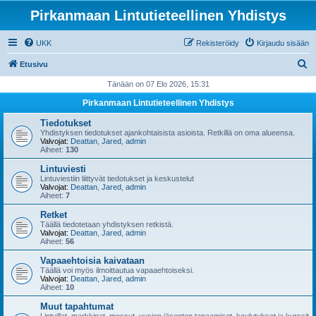
Pirkanmaan Lintutieteellinen Yhdistys
UKK
Rekisteröidy
Kirjaudu sisään
E
Etusivu
t
Tänään on 07 Elo 2026, 15:31
s
Pirkanmaan Lintutieteellinen Yhdistys
i
Tiedotukset
Yhdistyksen tiedotukset ajankohtaisista asioista. Retkillä on oma alueensa.
Valvojat:
Deattan
,
Jared
,
admin
Aiheet:
130
Lintuviesti
Lintuviestiin liittyvät tiedotukset ja keskustelut
Valvojat:
Deattan
,
Jared
,
admin
Aiheet:
7
Retket
Täällä tiedotetaan yhdistyksen retkistä.
Valvojat:
Deattan
,
Jared
,
admin
Aiheet:
56
Vapaaehtoisia kaivataan
Täällä voi myös ilmoittautua vapaaehtoiseksi.
Valvojat:
Deattan
,
Jared
,
admin
Aiheet:
10
Muut tapahtumat