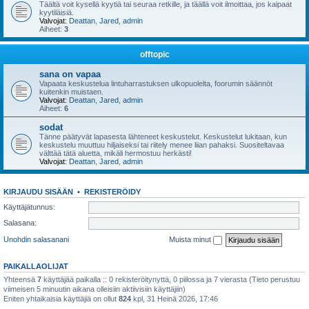
Täältä voit kysellä kyytiä tai seuraa retkille, ja täällä voit ilmoittaa, jos kaipaat
kyytiläisiä.
Valvojat:
Deattan
,
Jared
,
admin
Aiheet:
3
offtopic
sana on vapaa
Vapaata keskustelua lintuharrastuksen ulkopuolelta, foorumin säännöt
kuitenkin muistaen.
Valvojat:
Deattan
,
Jared
,
admin
Aiheet:
6
sodat
Tänne päätyvät lapasesta lähteneet keskustelut. Keskustelut lukitaan, kun
keskustelu muuttuu hiljaiseksi tai riitely menee liian pahaksi. Suositeltavaa
välttää tätä aluetta, mikäli hermostuu herkästi!
Valvojat:
Deattan
,
Jared
,
admin
KIRJAUDU SISÄÄN
•
REKISTERÖIDY
Käyttäjätunnus:
Salasana:
Unohdin salasanani
Muista minut
PAIKALLAOLIJAT
Yhteensä
7
käyttäjää paikalla :: 0 rekisteröitynyttä, 0 piilossa ja 7 vierasta (Tieto perustuu
viimeisen 5 minuutin aikana olleisiin aktiivisiin käyttäjiin)
Eniten yhtaikaisia käyttäjiä on ollut
824
kpl, 31 Heinä 2026, 17:46