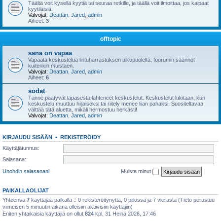
Täältä voit kysellä kyytiä tai seuraa retkille, ja täällä voit ilmoittaa, jos kaipaat
kyytiläisiä.
Valvojat:
Deattan
,
Jared
,
admin
Aiheet:
3
offtopic
sana on vapaa
Vapaata keskustelua lintuharrastuksen ulkopuolelta, foorumin säännöt
kuitenkin muistaen.
Valvojat:
Deattan
,
Jared
,
admin
Aiheet:
6
sodat
Tänne päätyvät lapasesta lähteneet keskustelut. Keskustelut lukitaan, kun
keskustelu muuttuu hiljaiseksi tai riitely menee liian pahaksi. Suositeltavaa
välttää tätä aluetta, mikäli hermostuu herkästi!
Valvojat:
Deattan
,
Jared
,
admin
KIRJAUDU SISÄÄN
•
REKISTERÖIDY
Käyttäjätunnus:
Salasana:
Unohdin salasanani
Muista minut
PAIKALLAOLIJAT
Yhteensä
7
käyttäjää paikalla :: 0 rekisteröitynyttä, 0 piilossa ja 7 vierasta (Tieto perustuu
viimeisen 5 minuutin aikana olleisiin aktiivisiin käyttäjiin)
Eniten yhtaikaisia käyttäjiä on ollut
824
kpl, 31 Heinä 2026, 17:46