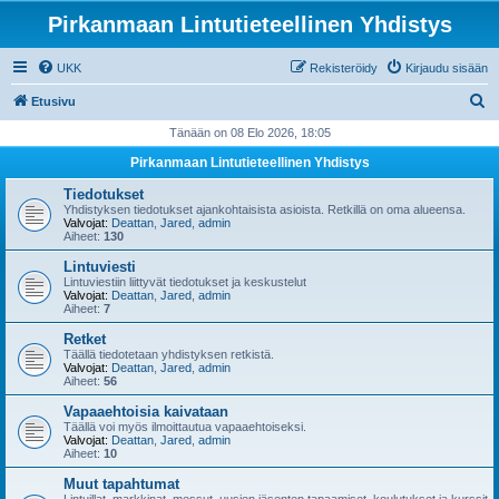
Pirkanmaan Lintutieteellinen Yhdistys
UKK
Rekisteröidy
Kirjaudu sisään
E
Etusivu
t
Tänään on 08 Elo 2026, 18:05
s
Pirkanmaan Lintutieteellinen Yhdistys
i
Tiedotukset
Yhdistyksen tiedotukset ajankohtaisista asioista. Retkillä on oma alueensa.
Valvojat:
Deattan
,
Jared
,
admin
Aiheet:
130
Lintuviesti
Lintuviestiin liittyvät tiedotukset ja keskustelut
Valvojat:
Deattan
,
Jared
,
admin
Aiheet:
7
Retket
Täällä tiedotetaan yhdistyksen retkistä.
Valvojat:
Deattan
,
Jared
,
admin
Aiheet:
56
Vapaaehtoisia kaivataan
Täällä voi myös ilmoittautua vapaaehtoiseksi.
Valvojat:
Deattan
,
Jared
,
admin
Aiheet:
10
Muut tapahtumat