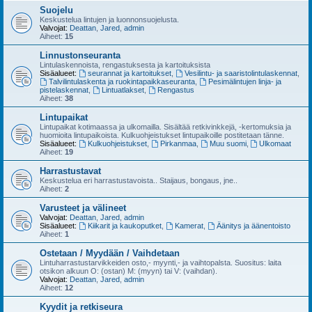
Suojelu
Keskustelua lintujen ja luonnonsuojelusta.
Valvojat:
Deattan
,
Jared
,
admin
Aiheet:
15
Linnustonseuranta
Lintulaskennoista, rengastuksesta ja kartoituksista
Sisäalueet:
seurannat ja kartoitukset
,
Vesilintu- ja saaristolintulaskennat
,
Talvilintulaskenta ja ruokintapaikkaseuranta
,
Pesimälintujen linja- ja
pistelaskennat
,
Lintuatlakset
,
Rengastus
Aiheet:
38
Lintupaikat
Lintupaikat kotimaassa ja ulkomailla. Sisältää retkivinkkejä, -kertomuksia ja
huomioita lintupaikoista. Kulkuohjeistukset lintupaikoille postitetaan tänne.
Sisäalueet:
Kulkuohjeistukset
,
Pirkanmaa
,
Muu suomi
,
Ulkomaat
Aiheet:
19
Harrastustavat
Keskustelua eri harrastustavoista.. Staijaus, bongaus, jne..
Aiheet:
2
Varusteet ja välineet
Valvojat:
Deattan
,
Jared
,
admin
Sisäalueet:
Kiikarit ja kaukoputket
,
Kamerat
,
Äänitys ja äänentoisto
Aiheet:
1
Ostetaan / Myydään / Vaihdetaan
Lintuharrastustarvikkeiden osto,- myynti,- ja vaihtopalsta. Suositus: laita
otsikon alkuun O: (ostan) M: (myyn) tai V: (vaihdan).
Valvojat:
Deattan
,
Jared
,
admin
Aiheet:
12
Kyydit ja retkiseura