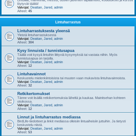
Lintuillat, markkinat, messut, uusien jäsenten tapaamiset, koulutukset ja kurssit
löytyvät täältä!
Valvojat:
Deattan
,
Jared
,
admin
Aiheet:
45
Lintuharrastus
Lintuharrastuksesta yleensä
Yleistä lintuharrastuksesta
Valvojat:
Deattan
,
Jared
,
admin
Aiheet:
304
Kysy linnuista / tunnistusapua
Täällä voit kysyä lintuihin liittyviä kysymyksiä tai vastata niihin. Myös
tunnistusapua on tarjolla.
Valvojat:
Deattan
,
Jared
,
admin
Aiheet:
12
Lintuhavainnot
Keskustelu mielenkiintoisista tai muuten vaan mukavista lintuhavainnoista.
Valvojat:
Deattan
,
Jared
,
admin
Aiheet:
32
Retkikertomukset
Tänne voit lisäillä retkikertomuksia läheltä ja kaukaa. Mainitsehan kohteen
otsikossa.
Valvojat:
Deattan
,
Jared
,
admin
Aiheet:
12
Linnut ja lintuharrastus mediassa
BirdLife-tiedotteet ja linkit mediassa olleisiin lintuaiheisiin juttuihin. Ja tietysti
keskustelu niistä.
Valvojat:
Deattan
,
Jared
,
admin
Aiheet:
53