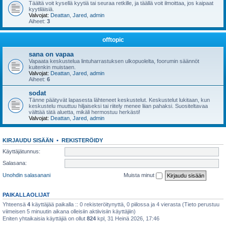
Täältä voit kysellä kyytiä tai seuraa retkille, ja täällä voit ilmoittaa, jos kaipaat
kyytiläisiä.
Valvojat:
Deattan
,
Jared
,
admin
Aiheet:
3
offtopic
sana on vapaa
Vapaata keskustelua lintuharrastuksen ulkopuolelta, foorumin säännöt
kuitenkin muistaen.
Valvojat:
Deattan
,
Jared
,
admin
Aiheet:
6
sodat
Tänne päätyvät lapasesta lähteneet keskustelut. Keskustelut lukitaan, kun
keskustelu muuttuu hiljaiseksi tai riitely menee liian pahaksi. Suositeltavaa
välttää tätä aluetta, mikäli hermostuu herkästi!
Valvojat:
Deattan
,
Jared
,
admin
KIRJAUDU SISÄÄN
•
REKISTERÖIDY
Käyttäjätunnus:
Salasana:
Unohdin salasanani
Muista minut
PAIKALLAOLIJAT
Yhteensä
4
käyttäjää paikalla :: 0 rekisteröitynyttä, 0 piilossa ja 4 vierasta (Tieto perustuu
viimeisen 5 minuutin aikana olleisiin aktiivisiin käyttäjiin)
Eniten yhtaikaisia käyttäjiä on ollut
824
kpl, 31 Heinä 2026, 17:46