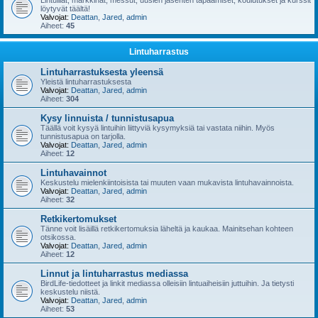
Lintuillat, markkinat, messut, uusien jäsenten tapaamiset, koulutukset ja kurssit
löytyvät täältä!
Valvojat:
Deattan
,
Jared
,
admin
Aiheet:
45
Lintuharrastus
Lintuharrastuksesta yleensä
Yleistä lintuharrastuksesta
Valvojat:
Deattan
,
Jared
,
admin
Aiheet:
304
Kysy linnuista / tunnistusapua
Täällä voit kysyä lintuihin liittyviä kysymyksiä tai vastata niihin. Myös
tunnistusapua on tarjolla.
Valvojat:
Deattan
,
Jared
,
admin
Aiheet:
12
Lintuhavainnot
Keskustelu mielenkiintoisista tai muuten vaan mukavista lintuhavainnoista.
Valvojat:
Deattan
,
Jared
,
admin
Aiheet:
32
Retkikertomukset
Tänne voit lisäillä retkikertomuksia läheltä ja kaukaa. Mainitsehan kohteen
otsikossa.
Valvojat:
Deattan
,
Jared
,
admin
Aiheet:
12
Linnut ja lintuharrastus mediassa
BirdLife-tiedotteet ja linkit mediassa olleisiin lintuaiheisiin juttuihin. Ja tietysti
keskustelu niistä.
Valvojat:
Deattan
,
Jared
,
admin
Aiheet:
53