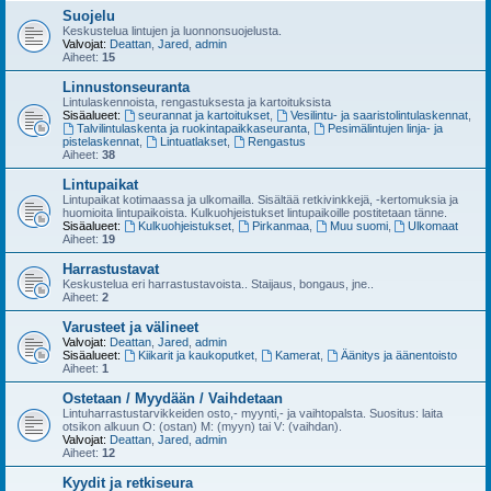
Suojelu
Keskustelua lintujen ja luonnonsuojelusta.
Valvojat:
Deattan
,
Jared
,
admin
Aiheet:
15
Linnustonseuranta
Lintulaskennoista, rengastuksesta ja kartoituksista
Sisäalueet:
seurannat ja kartoitukset
,
Vesilintu- ja saaristolintulaskennat
,
Talvilintulaskenta ja ruokintapaikkaseuranta
,
Pesimälintujen linja- ja
pistelaskennat
,
Lintuatlakset
,
Rengastus
Aiheet:
38
Lintupaikat
Lintupaikat kotimaassa ja ulkomailla. Sisältää retkivinkkejä, -kertomuksia ja
huomioita lintupaikoista. Kulkuohjeistukset lintupaikoille postitetaan tänne.
Sisäalueet:
Kulkuohjeistukset
,
Pirkanmaa
,
Muu suomi
,
Ulkomaat
Aiheet:
19
Harrastustavat
Keskustelua eri harrastustavoista.. Staijaus, bongaus, jne..
Aiheet:
2
Varusteet ja välineet
Valvojat:
Deattan
,
Jared
,
admin
Sisäalueet:
Kiikarit ja kaukoputket
,
Kamerat
,
Äänitys ja äänentoisto
Aiheet:
1
Ostetaan / Myydään / Vaihdetaan
Lintuharrastustarvikkeiden osto,- myynti,- ja vaihtopalsta. Suositus: laita
otsikon alkuun O: (ostan) M: (myyn) tai V: (vaihdan).
Valvojat:
Deattan
,
Jared
,
admin
Aiheet:
12
Kyydit ja retkiseura