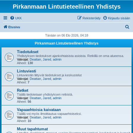
Pirkanmaan Lintutieteellinen Yhdistys
UKK
Rekisteröidy
Kirjaudu sisään
E
Etusivu
t
Tänään on 06 Elo 2026, 04:18
s
Pirkanmaan Lintutieteellinen Yhdistys
i
Tiedotukset
Yhdistyksen tiedotukset ajankohtaisista asioista. Retkillä on oma alueensa.
Valvojat:
Deattan
,
Jared
,
admin
Aiheet:
130
Lintuviesti
Lintuviestiin liittyvät tiedotukset ja keskustelut
Valvojat:
Deattan
,
Jared
,
admin
Aiheet:
7
Retket
Täällä tiedotetaan yhdistyksen retkistä.
Valvojat:
Deattan
,
Jared
,
admin
Aiheet:
56
Vapaaehtoisia kaivataan
Täällä voi myös ilmoittautua vapaaehtoiseksi.
Valvojat:
Deattan
,
Jared
,
admin
Aiheet:
10
Muut tapahtumat