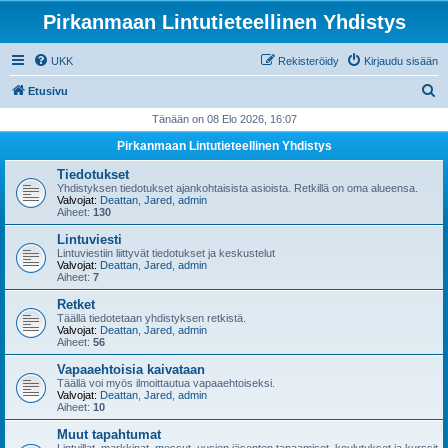
Pirkanmaan Lintutieteellinen Yhdistys
UKK
Rekisteröidy
Kirjaudu sisään
E
Etusivu
t
Tänään on 08 Elo 2026, 16:07
s
Pirkanmaan Lintutieteellinen Yhdistys
i
Tiedotukset
Yhdistyksen tiedotukset ajankohtaisista asioista. Retkillä on oma alueensa.
Valvojat:
Deattan
,
Jared
,
admin
Aiheet:
130
Lintuviesti
Lintuviestiin liittyvät tiedotukset ja keskustelut
Valvojat:
Deattan
,
Jared
,
admin
Aiheet:
7
Retket
Täällä tiedotetaan yhdistyksen retkistä.
Valvojat:
Deattan
,
Jared
,
admin
Aiheet:
56
Vapaaehtoisia kaivataan
Täällä voi myös ilmoittautua vapaaehtoiseksi.
Valvojat:
Deattan
,
Jared
,
admin
Aiheet:
10
Muut tapahtumat