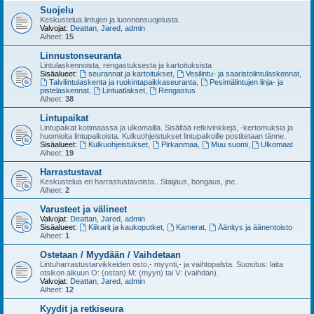
Suojelu
Keskustelua lintujen ja luonnonsuojelusta.
Valvojat:
Deattan
,
Jared
,
admin
Aiheet:
15
Linnustonseuranta
Lintulaskennoista, rengastuksesta ja kartoituksista
Sisäalueet:
seurannat ja kartoitukset
,
Vesilintu- ja saaristolintulaskennat
,
Talvilintulaskenta ja ruokintapaikkaseuranta
,
Pesimälintujen linja- ja
pistelaskennat
,
Lintuatlakset
,
Rengastus
Aiheet:
38
Lintupaikat
Lintupaikat kotimaassa ja ulkomailla. Sisältää retkivinkkejä, -kertomuksia ja
huomioita lintupaikoista. Kulkuohjeistukset lintupaikoille postitetaan tänne.
Sisäalueet:
Kulkuohjeistukset
,
Pirkanmaa
,
Muu suomi
,
Ulkomaat
Aiheet:
19
Harrastustavat
Keskustelua eri harrastustavoista.. Staijaus, bongaus, jne..
Aiheet:
2
Varusteet ja välineet
Valvojat:
Deattan
,
Jared
,
admin
Sisäalueet:
Kiikarit ja kaukoputket
,
Kamerat
,
Äänitys ja äänentoisto
Aiheet:
1
Ostetaan / Myydään / Vaihdetaan
Lintuharrastustarvikkeiden osto,- myynti,- ja vaihtopalsta. Suositus: laita
otsikon alkuun O: (ostan) M: (myyn) tai V: (vaihdan).
Valvojat:
Deattan
,
Jared
,
admin
Aiheet:
12
Kyydit ja retkiseura