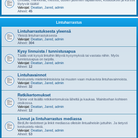
Lintuillat, markkinat, messut, uusien jäsenten tapaamiset, koulutukset ja kurssit
löytyvät täältä!
Valvojat:
Deattan
,
Jared
,
admin
Aiheet:
45
Lintuharrastus
Lintuharrastuksesta yleensä
Yleistä lintuharrastuksesta
Valvojat:
Deattan
,
Jared
,
admin
Aiheet:
304
Kysy linnuista / tunnistusapua
Täällä voit kysyä lintuihin liittyviä kysymyksiä tai vastata niihin. Myös
tunnistusapua on tarjolla.
Valvojat:
Deattan
,
Jared
,
admin
Aiheet:
12
Lintuhavainnot
Keskustelu mielenkiintoisista tai muuten vaan mukavista lintuhavainnoista.
Valvojat:
Deattan
,
Jared
,
admin
Aiheet:
32
Retkikertomukset
Tänne voit lisäillä retkikertomuksia läheltä ja kaukaa. Mainitsehan kohteen
otsikossa.
Valvojat:
Deattan
,
Jared
,
admin
Aiheet:
12
Linnut ja lintuharrastus mediassa
BirdLife-tiedotteet ja linkit mediassa olleisiin lintuaiheisiin juttuihin. Ja tietysti
keskustelu niistä.
Valvojat:
Deattan
,
Jared
,
admin
Aiheet:
53