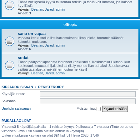
Täältä voit kysellä kyytiä tai seuraa retkille, ja täällä voit ilmoittaa, jos kaipaat
kyytiläisiä.
Valvojat:
Deattan
,
Jared
,
admin
Aiheet:
3
offtopic
sana on vapaa
Vapaata keskustelua lintuharrastuksen ulkopuolelta, foorumin säännöt
kuitenkin muistaen.
Valvojat:
Deattan
,
Jared
,
admin
Aiheet:
6
sodat
Tänne päätyvät lapasesta lähteneet keskustelut. Keskustelut lukitaan, kun
keskustelu muuttuu hiljaiseksi tai riitely menee liian pahaksi. Suositeltavaa
välttää tätä aluetta, mikäli hermostuu herkästi!
Valvojat:
Deattan
,
Jared
,
admin
KIRJAUDU SISÄÄN
•
REKISTERÖIDY
Käyttäjätunnus:
Salasana:
Unohdin salasanani
Muista minut
PAIKALLAOLIJAT
Yhteensä
8
käyttäjää paikalla :: 1 rekisteröitynyt, 0 piilossa ja 7 vierasta (Tieto perustuu
viimeisen 5 minuutin aikana olleisiin aktiivisiin käyttäjiin)
Eniten yhtaikaisia käyttäjiä on ollut
824
kpl, 31 Heinä 2026, 17:46