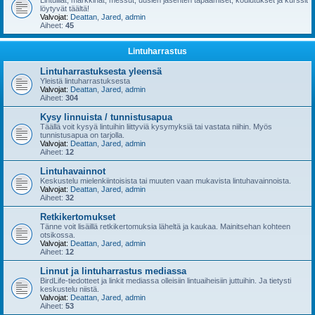
Lintuillat, markkinat, messut, uusien jäsenten tapaamiset, koulutukset ja kurssit
löytyvät täältä!
Valvojat:
Deattan
,
Jared
,
admin
Aiheet:
45
Lintuharrastus
Lintuharrastuksesta yleensä
Yleistä lintuharrastuksesta
Valvojat:
Deattan
,
Jared
,
admin
Aiheet:
304
Kysy linnuista / tunnistusapua
Täällä voit kysyä lintuihin liittyviä kysymyksiä tai vastata niihin. Myös
tunnistusapua on tarjolla.
Valvojat:
Deattan
,
Jared
,
admin
Aiheet:
12
Lintuhavainnot
Keskustelu mielenkiintoisista tai muuten vaan mukavista lintuhavainnoista.
Valvojat:
Deattan
,
Jared
,
admin
Aiheet:
32
Retkikertomukset
Tänne voit lisäillä retkikertomuksia läheltä ja kaukaa. Mainitsehan kohteen
otsikossa.
Valvojat:
Deattan
,
Jared
,
admin
Aiheet:
12
Linnut ja lintuharrastus mediassa
BirdLife-tiedotteet ja linkit mediassa olleisiin lintuaiheisiin juttuihin. Ja tietysti
keskustelu niistä.
Valvojat:
Deattan
,
Jared
,
admin
Aiheet:
53