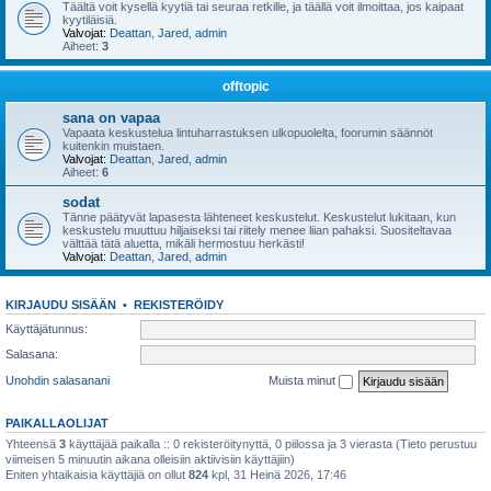
Täältä voit kysellä kyytiä tai seuraa retkille, ja täällä voit ilmoittaa, jos kaipaat
kyytiläisiä.
Valvojat:
Deattan
,
Jared
,
admin
Aiheet:
3
offtopic
sana on vapaa
Vapaata keskustelua lintuharrastuksen ulkopuolelta, foorumin säännöt
kuitenkin muistaen.
Valvojat:
Deattan
,
Jared
,
admin
Aiheet:
6
sodat
Tänne päätyvät lapasesta lähteneet keskustelut. Keskustelut lukitaan, kun
keskustelu muuttuu hiljaiseksi tai riitely menee liian pahaksi. Suositeltavaa
välttää tätä aluetta, mikäli hermostuu herkästi!
Valvojat:
Deattan
,
Jared
,
admin
KIRJAUDU SISÄÄN
•
REKISTERÖIDY
Käyttäjätunnus:
Salasana:
Unohdin salasanani
Muista minut
PAIKALLAOLIJAT
Yhteensä
3
käyttäjää paikalla :: 0 rekisteröitynyttä, 0 piilossa ja 3 vierasta (Tieto perustuu
viimeisen 5 minuutin aikana olleisiin aktiivisiin käyttäjiin)
Eniten yhtaikaisia käyttäjiä on ollut
824
kpl, 31 Heinä 2026, 17:46