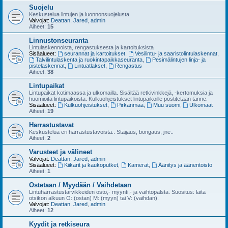
Suojelu
Keskustelua lintujen ja luonnonsuojelusta.
Valvojat:
Deattan
,
Jared
,
admin
Aiheet:
15
Linnustonseuranta
Lintulaskennoista, rengastuksesta ja kartoituksista
Sisäalueet:
seurannat ja kartoitukset
,
Vesilintu- ja saaristolintulaskennat
,
Talvilintulaskenta ja ruokintapaikkaseuranta
,
Pesimälintujen linja- ja
pistelaskennat
,
Lintuatlakset
,
Rengastus
Aiheet:
38
Lintupaikat
Lintupaikat kotimaassa ja ulkomailla. Sisältää retkivinkkejä, -kertomuksia ja
huomioita lintupaikoista. Kulkuohjeistukset lintupaikoille postitetaan tänne.
Sisäalueet:
Kulkuohjeistukset
,
Pirkanmaa
,
Muu suomi
,
Ulkomaat
Aiheet:
19
Harrastustavat
Keskustelua eri harrastustavoista.. Staijaus, bongaus, jne..
Aiheet:
2
Varusteet ja välineet
Valvojat:
Deattan
,
Jared
,
admin
Sisäalueet:
Kiikarit ja kaukoputket
,
Kamerat
,
Äänitys ja äänentoisto
Aiheet:
1
Ostetaan / Myydään / Vaihdetaan
Lintuharrastustarvikkeiden osto,- myynti,- ja vaihtopalsta. Suositus: laita
otsikon alkuun O: (ostan) M: (myyn) tai V: (vaihdan).
Valvojat:
Deattan
,
Jared
,
admin
Aiheet:
12
Kyydit ja retkiseura