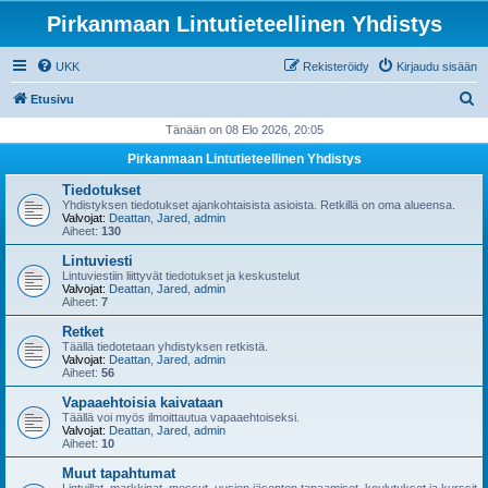
Pirkanmaan Lintutieteellinen Yhdistys
UKK
Rekisteröidy
Kirjaudu sisään
E
Etusivu
t
Tänään on 08 Elo 2026, 20:05
s
Pirkanmaan Lintutieteellinen Yhdistys
i
Tiedotukset
Yhdistyksen tiedotukset ajankohtaisista asioista. Retkillä on oma alueensa.
Valvojat:
Deattan
,
Jared
,
admin
Aiheet:
130
Lintuviesti
Lintuviestiin liittyvät tiedotukset ja keskustelut
Valvojat:
Deattan
,
Jared
,
admin
Aiheet:
7
Retket
Täällä tiedotetaan yhdistyksen retkistä.
Valvojat:
Deattan
,
Jared
,
admin
Aiheet:
56
Vapaaehtoisia kaivataan
Täällä voi myös ilmoittautua vapaaehtoiseksi.
Valvojat:
Deattan
,
Jared
,
admin
Aiheet:
10
Muut tapahtumat