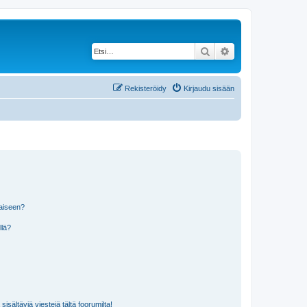
Etsi
Tarkennettu haku
Rekisteröidy
Kirjaudu sisään
laiseen?
llä?
isältäviä viestejä tältä foorumilta!