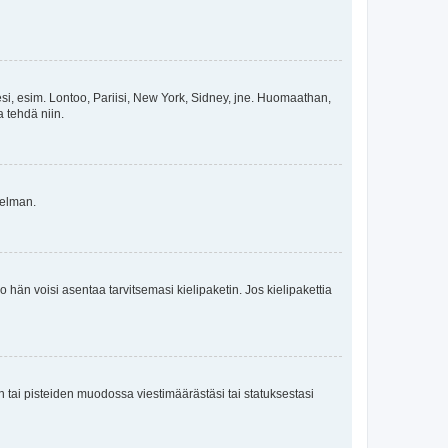
esi, esim. Lontoo, Pariisi, New York, Sidney, jne. Huomaathan,
a tehdä niin.
gelman.
ko hän voisi asentaa tarvitsemasi kielipaketin. Jos kielipakettia
en tai pisteiden muodossa viestimäärästäsi tai statuksestasi