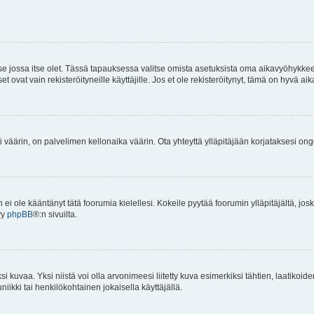
 se jossa itse olet. Tässä tapauksessa valitse omista asetuksista oma aikavyöhykke
vat vain rekisteröityneille käyttäjille. Jos et ole rekisteröitynyt, tämä on hyvä aik
i väärin, on palvelimen kellonaika väärin. Ota yhteyttä ylläpitäjään korjataksesi on
an ei ole kääntänyt tätä foorumia kielellesi. Kokeile pyytää foorumin ylläpitäjältä, jos
yy
phpBB
®:n sivuilta.
 kuvaa. Yksi niistä voi olla arvonimeesi liitetty kuva esimerkiksi tähtien, laatikoid
iikki tai henkilökohtainen jokaisella käyttäjällä.