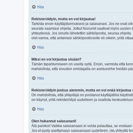
Ylös
Rekisteröidyin, mutta en voi kirjautua!
Tarkista ensin käyttäjätunnuksesi ja salasanasi. Jos ne ovat oik
seurata saamiasi ohjeita. Jotkut foorumit vaativat myös uusien tu
yhteydessä. Jos sinulle lähetettiin sähköpostia, seuraa ohjeita
olet varma, että antamasi sähköpostiosoite oli oikein, yritä ottaa
Ylös
Miksi en voi kirjautua sisään?
Tämän tapahtumiseen on useita syitä. Ensin, varmista että tunnuk
mahdollista, että sivuston omistajalla on asetusvirhe heidän pää
Ylös
Rekisteröidyin joskus aiemmin, mutta en voi enää kirjautua 
On mahdollista, että ylläpitäjä on poistanut käyttäjätilisi käytö
on käynyt, yritä rekisteröityä uudelleen ja osallistu keskusteluu
Ylös
Olen hukannut salasanani!
Älä panikoi! Vaikka salasanaasi ei voida palauttaa, se voidaan 
Jos et pysty asettamaan salasanaasi uudelleen, ota yhteyttä foo