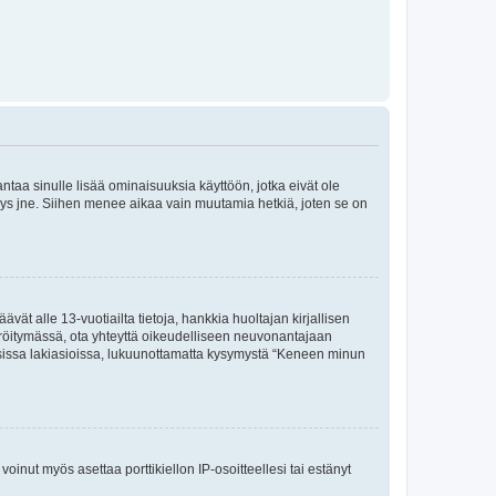
 antaa sinulle lisää ominaisuuksia käyttöön, jotka eivät ole
enyys jne. Siihen menee aikaa vain muutamia hetkiä, joten se on
vät alle 13-vuotiailta tietoja, hankkia huoltajan kirjallisen
teröitymässä, ota yhteyttä oikeudelliseen neuvonantajaan
isissa lakiasioissa, lukuunottamatta kysymystä “Keneen minun
oinut myös asettaa porttikiellon IP-osoitteellesi tai estänyt