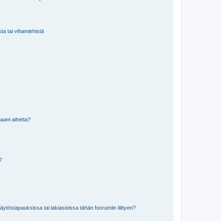
sta tai vihamiehistä
aani aihetta?
a?
töstapauksissa tai lakiasioissa tähän foorumiin liittyen?