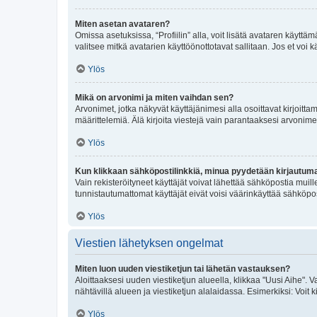
Miten asetan avataren?
Omissa asetuksissa, “Profiilin” alla, voit lisätä avataren käyttä
valitsee mitkä avatarien käyttöönottotavat sallitaan. Jos et voi k
Ylös
Mikä on arvonimi ja miten vaihdan sen?
Arvonimet, jotka näkyvät käyttäjänimesi alla osoittavat kirjoittam
määrittelemiä. Älä kirjoita viestejä vain parantaaksesi arvonimeäs
Ylös
Kun klikkaan sähköpostilinkkiä, minua pyydetään kirjautum
Vain rekisteröityneet käyttäjät voivat lähettää sähköpostia muil
tunnistautumattomat käyttäjät eivät voisi väärinkäyttää sähköpo
Ylös
Viestien lähetyksen ongelmat
Miten luon uuden viestiketjun tai lähetän vastauksen?
Aloittaaksesi uuden viestiketjun alueella, klikkaa "Uusi Aihe". Va
nähtävillä alueen ja viestiketjun alalaidassa. Esimerkiksi: Voit kir
Ylös