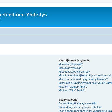
ieteellinen Yhdistys
i
Käyttäjätasot ja ryhmät
Mitä ovat ylläpitäjät?
Mitä ovatr valvojat?
Mitä ovat käyttäjäryhmät?
Missä ovat käyttäjäryhmät ja miten liityn sel
Miten pääsen käyttäjäryhmän johtajaksi?
Miksi jotkut käyttäjäryhmät näkyvät eri värei
Mikä on “oletusryhmä”?
Mikä on “Tiimi” linkki?
Yksityisviestit
En voi lähettää yksityisviestejä!
Saan yksityisviestejä joita en halua!
Olen saanut roskapostia tai väärinkäytöksiä s