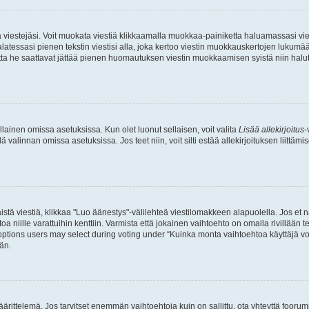
ia viestejäsi. Voit muokata viestiä klikkaamalla muokkaa-painiketta haluamassasi vies
n palatessasi pienen tekstin viestisi alla, joka kertoo viestin muokkauskertojen luk
 mutta he saattavat jättää pienen huomautuksen viestin muokkaamisen syistä niin halu
ellainen omissa asetuksissa. Kun olet luonut sellaisen, voit valita
Lisää allekirjoitus
-
lä valinnan omissa asetuksissa. Jos teet niin, voit silti estää allekirjoituksen liittäm
stä viestiä, klikkaa "Luo äänestys"-välilehteä viestilomakkeen alapuolella. Jos et näe
a niille varattuihin kenttiin. Varmista että jokainen vaihtoehto on omalla rivillään
 options users may select during voting under “Kuinka monta vaihtoehtoa käyttäjä voi
än.
ittelemä. Jos tarvitset enemmän vaihtoehtoja kuin on sallittu, ota yhteyttä foorumi