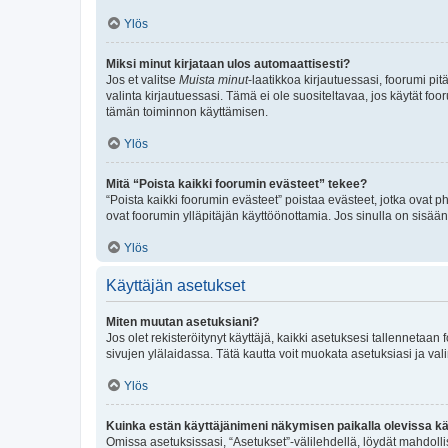
Ylös
Miksi minut kirjataan ulos automaattisesti?
Jos et valitse
Muista minut
-laatikkoa kirjautuessasi, foorumi pi
valinta kirjautuessasi. Tämä ei ole suositeltavaa, jos käytät foo
tämän toiminnon käyttämisen.
Ylös
Mitä “Poista kaikki foorumin evästeet” tekee?
“Poista kaikki foorumin evästeet” poistaa evästeet, jotka ovat p
ovat foorumin ylläpitäjän käyttöönottamia. Jos sinulla on sisä
Ylös
Käyttäjän asetukset
Miten muutan asetuksiani?
Jos olet rekisteröitynyt käyttäjä, kaikki asetuksesi tallennetaa
sivujen ylälaidassa. Tätä kautta voit muokata asetuksiasi ja vali
Ylös
Kuinka estän käyttäjänimeni näkymisen paikalla olevissa kä
Omissa asetuksissasi, “Asetukset”-välilehdellä, löydät mahdoll