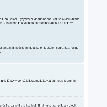
tä tunnuksiasi. Pysyäksesi kirjautuneena, valitse
Muista minut
-
sa. Jos et näe tätä valintaa, foorumin ylläpitäjä on estänyt
et tarjoavat myös toimintoja, kuten luettujen seurantaa, jos ne
a.
 linkki löytyy yleensä klikkaamalla käyttäjänimeäsi foorumin
äjille, valvojille ja itsellesi. Sinut lasketaan piilossa oleviin