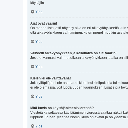
käyttäjiin.
Ylös
Ajat ovat väärin!
On mahdollista, että näytetty aika on eri aikavyöhykkeeltä kuin
että aikavyöhykkeen vaihtaminen, kuten monet muutkin asetukset o
Ylös
Vaihdoin aikavyöhykkeen ja kellonaika on silti väärin!
Jos olet varmasti valinnut oikean aikavyöhykkeen ja aika on silt
Ylös
Kieleni ei ole valittavana!
Joko ylläpitäjä ei ole asentanut kielellesi kielipakettia tai kuka
ei ole olemassa, voit luoda uuden käännöksen. Lisätietoja löyt
Ylös
Mitä kuvia on käyttäjänimeni vieressä?
Viestejä katsottaessa käyttäjänimen vieressä saattaa näkyä kaksi
riippuen. Toinen, yleensä isompi kuva on avatar ja on yleensä un
Ylös