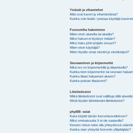
Ystävät ja vihamiehet
Mitä ovat kaveri ja vihamieslistat?
Kuinka voin lisätä / poistaa käyttäjiä kaverei
Foorumilta hakeminen
Miten etsin alueelta tai alueilta?
Miksi hakuni ei löytänyt mitään?
Miksi haku johti tyhjään sivuun!?
Miten etsin käyttäjiä?
Miten löydän omat viestini ja viestiketjuni?
Seuraaminen ja kirjanmerkit
Mikä ero on kirjanmerkillä ja tilaamisella?
Kuinka teen kirjanmerkin tai seuraan haluam
Kuinka tilaan haluamani alueen?
Kuinka poistan tilaukseni?
Liitetiedostot
Mitkä liitetiedostot ovat sallittuja tällä alueell
Mistä löydän lähettämäni liitetiedostot?
phpBB -asiat
Kuka kirjoitti tämän foorumisovelluksen?
Miksi ominaisuutta X ei ole saatavilla?
Keneen minun tulee olla yhteydessä väärinkäy
Kuinka otan yhteyttä foorumin ylläpitäjään?