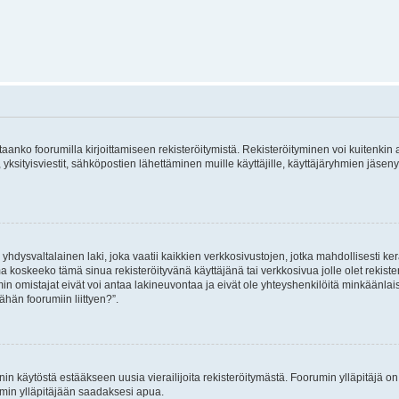
vitaanko foorumilla kirjoittamiseen rekisteröitymistä. Rekisteröityminen voi kuitenkin
 yksityisviestit, sähköpostien lähettäminen muille käyttäjille, käyttäjäryhmien jäs
hdysvaltalainen laki, joka vaatii kaikkien verkkosivustojen, jotka mahdollisesti kerää
a koskeeko tämä sinua rekisteröityvänä käyttäjänä tai verkkosivua jolle olet rekis
 omistajat eivät voi antaa lakineuvontaa ja eivät ole yhteyshenkilöitä minkäänla
ähän foorumiin liittyen?”.
nin käytöstä estääkseen uusia vierailijoita rekisteröitymästä. Foorumin ylläpitäjä on v
umin ylläpitäjään saadaksesi apua.