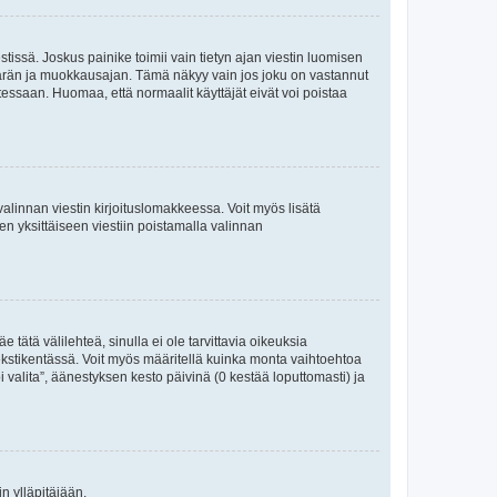
tissä. Joskus painike toimii vain tietyn ajan viestin luomisen
umäärän ja muokkausajan. Tämä näkyy vain jos joku on vastannut
tessaan. Huomaa, että normaalit käyttäjät eivät voi poistaa
valinnan viestin kirjoituslomakkeessa. Voit myös lisätä
isen yksittäiseen viestiin poistamalla valinnan
 tätä välilehteä, sinulla ei ole tarvittavia oikeuksia
 tekstikentässä. Voit myös määritellä kuinka monta vaihtoehtoa
 valita”, äänestyksen kesto päivinä (0 kestää loputtomasti) ja
n ylläpitäjään.