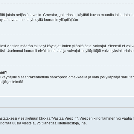
mällä jotain neljästä tavasta: Gravatar, galleriasta, käyttää kuvaa muualta tai ladata
äyttää avataria, ota yhteyttä foorumin ylläpitäjään.
iesi viestien määrän tai tietyt käyttäjät, kuten ylläpitäjät tai valvojat. Yleensä et vo
i. Useimmat foorumit eivät siedä tätä ja valvojat tai ylläpitäjät voivat yksinkertaise
aan?
le käyttäjille sisäänrakennetulla sähköpostilomakkeella ja vain jos ylläpitäjä sallii
stijärjestelmää.
stataksesi viestiketjuun klikkaa "Vastaa Viestiin". Viestien kirjoittaminen voi vaatia
joittaa uusia viestejä, Voit lähettää liitetiedostoja, jne.