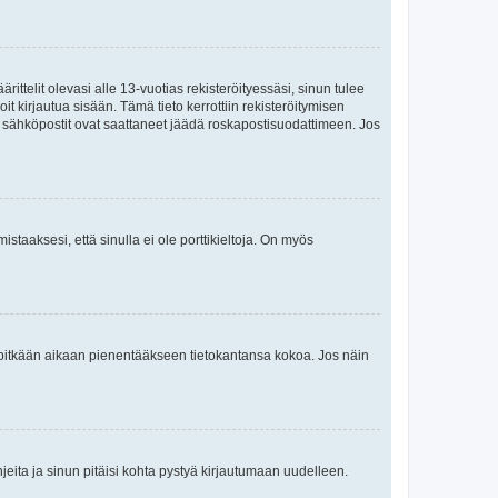
ttelit olevasi alle 13-vuotias rekisteröityessäsi, sinun tulee
it kirjautua sisään. Tämä tieto kerrottiin rekisteröitymisen
ai sähköpostit ovat saattaneet jäädä roskapostisuodattimeen. Jos
staaksesi, että sinulla ei ole porttikieltoja. On myös
neet pitkään aikaan pienentääkseen tietokantansa kokoa. Jos näin
jeita ja sinun pitäisi kohta pystyä kirjautumaan uudelleen.