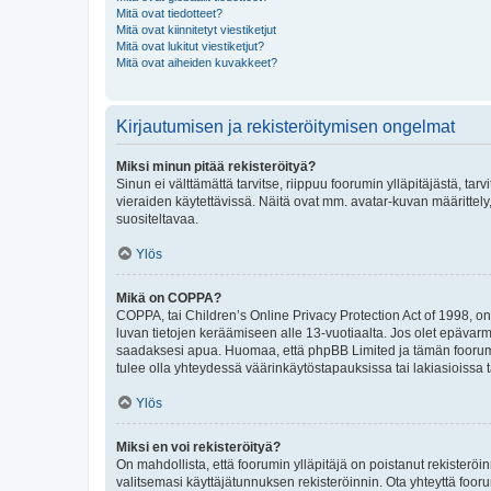
Mitä ovat tiedotteet?
Mitä ovat kiinnitetyt viestiketjut
Mitä ovat lukitut viestiketjut?
Mitä ovat aiheiden kuvakkeet?
Kirjautumisen ja rekisteröitymisen ongelmat
Miksi minun pitää rekisteröityä?
Sinun ei välttämättä tarvitse, riippuu foorumin ylläpitäjästä, tar
vieraiden käytettävissä. Näitä ovat mm. avatar-kuvan määrittely,
suositeltavaa.
Ylös
Mikä on COPPA?
COPPA, tai Children’s Online Privacy Protection Act of 1998, on y
luvan tietojen keräämiseen alle 13-vuotiaalta. Jos olet epävarm
saadaksesi apua. Huomaa, että phpBB Limited ja tämän foorumin
tulee olla yhteydessä väärinkäytöstapauksissa tai lakiasioissa t
Ylös
Miksi en voi rekisteröityä?
On mahdollista, että foorumin ylläpitäjä on poistanut rekisteröin
valitsemasi käyttäjätunnuksen rekisteröinnin. Ota yhteyttä foor