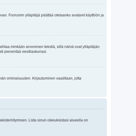
 kuvan. Foorumin ylläpitäjä päättää otetaanko avataret käyttöön ja
i vaihtaa minkään arvonimen tekstiä, sillä nämä ovat ylläpitäjän
sti pienentää viestilaskuriasi.
 tämän ominaisuuden. Kirjautuminen vaaditaan, jotta
 rekisteröitymisen. Lista sinun oikeuksistasi alueella on