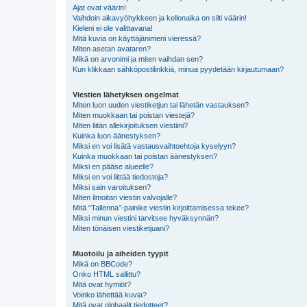
Ajat ovat väärin!
Vaihdoin aikavyöhykkeen ja kellonaika on silti väärin!
Kieleni ei ole valittavana!
Mitä kuvia on käyttäjänimeni vieressä?
Miten asetan avataren?
Mikä on arvonimi ja miten vaihdan sen?
Kun klikkaan sähköpostilinkkiä, minua pyydetään kirjautumaan?
Viestien lähetyksen ongelmat
Miten luon uuden viestiketjun tai lähetän vastauksen?
Miten muokkaan tai poistan viestejä?
Miten liitän allekirjoituksen viestiini?
Kuinka luon äänestyksen?
Miksi en voi lisätä vastausvaihtoehtoja kyselyyn?
Kuinka muokkaan tai poistan äänestyksen?
Miksi en pääse alueelle?
Miksi en voi liittää tiedostoja?
Miksi sain varoituksen?
Miten ilmoitan viestin valvojalle?
Mitä “Tallenna”-painike viestin kirjoittamisessa tekee?
Miksi minun viestini tarvitsee hyväksynnän?
Miten tönäisen viestiketjuani?
Muotoilu ja aiheiden tyypit
Mikä on BBCode?
Onko HTML sallittu?
Mitä ovat hymiöt?
Voinko lähettää kuvia?
Mitä ovat globaalit tiedotteet?