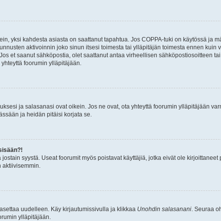
ein, yksi kahdesta asiasta on saattanut tapahtua. Jos COPPA-tuki on käytössä ja määri
nnusten aktivoinnin joko sinun itsesi toimesta tai ylläpitäjän toimesta ennen kuin vo
. Jos et saanut sähköpostia, olet saattanut antaa virheellisen sähköpostiosoitteen t
 yhteyttä foorumin ylläpitäjään.
sesi ja salasanasi ovat oikein. Jos ne ovat, ota yhteyttä foorumin ylläpitäjään varmi
ssään ja heidän pitäisi korjata se.
sisään?!
stä jostain syystä. Useat foorumit myös poistavat käyttäjiä, jotka eivät ole kirjoitta
n aktiivisemmin.
asettaa uudelleen. Käy kirjautumissivulla ja klikkaa
Unohdin salasanani
. Seuraa oh
rumin ylläpitäjään.