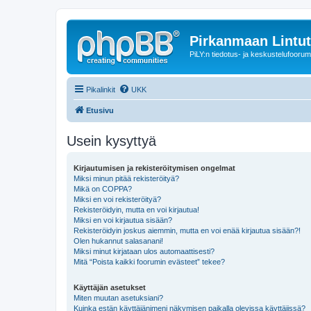
Pirkanmaan Lintut
PiLY:n tiedotus- ja keskustelufoorum
Pikalinkit
UKK
Etusivu
Usein kysyttyä
Kirjautumisen ja rekisteröitymisen ongelmat
Miksi minun pitää rekisteröityä?
Mikä on COPPA?
Miksi en voi rekisteröityä?
Rekisteröidyin, mutta en voi kirjautua!
Miksi en voi kirjautua sisään?
Rekisteröidyin joskus aiemmin, mutta en voi enää kirjautua sisään?!
Olen hukannut salasanani!
Miksi minut kirjataan ulos automaattisesti?
Mitä “Poista kaikki foorumin evästeet” tekee?
Käyttäjän asetukset
Miten muutan asetuksiani?
Kuinka estän käyttäjänimeni näkymisen paikalla olevissa käyttäjissä?