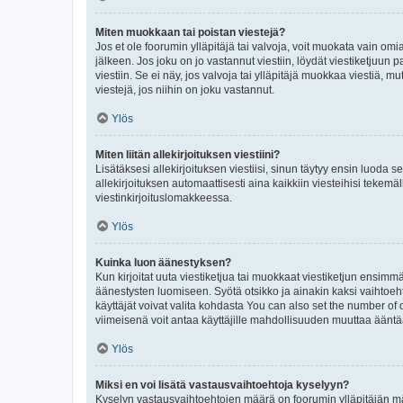
Miten muokkaan tai poistan viestejä?
Jos et ole foorumin ylläpitäjä tai valvoja, voit muokata vain om
jälkeen. Jos joku on jo vastannut viestiin, löydät viestiketjuu
viestiin. Se ei näy, jos valvoja tai ylläpitäjä muokkaa viestiä,
viestejä, jos niihin on joku vastannut.
Ylös
Miten liitän allekirjoituksen viestiini?
Lisätäksesi allekirjoituksen viestiisi, sinun täytyy ensin luoda s
allekirjoituksen automaattisesti aina kaikkiin viesteihisi tekemäl
viestinkirjoituslomakkeessa.
Ylös
Kuinka luon äänestyksen?
Kun kirjoitat uuta viestiketjua tai muokkaat viestiketjun ensimmäi
äänestysten luomiseen. Syötä otsikko ja ainakin kaksi vaihtoehto
käyttäjät voivat valita kohdasta You can also set the number of
viimeisenä voit antaa käyttäjille mahdollisuuden muuttaa ääntä
Ylös
Miksi en voi lisätä vastausvaihtoehtoja kyselyyn?
Kyselyn vastausvaihtoehtojen määrä on foorumin ylläpitäjän määr