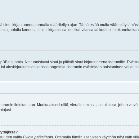
tää sinut kirjautuneena ennalta määritellyn ajan. Tämä estää muita väärinkäyttämäs
rumia jaetulta koneelta, esim. kirjastossa, nettikahvilassa tai koulun tietokoneluokas
hpBB:n luomia. Ne tunnistavat sinut ja pitävät sinut kirjautuneena foorumille. Eväste
än tai uloskirjautumisen kanssa ongelmia, foorumin evästeiden poistaminen voi autta
n foorumin tietokantaan. Muokataksesi niitä, vieraile omissa asetuksissa, johon vievä
ntojasi.
yttäjissä?
isuuden valita
Piilota paikallaolo
. Ottamalla tämän asetuksen käyttöön näyt vain ylläpit