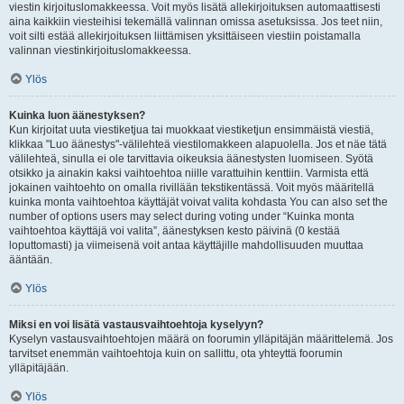
viestin kirjoituslomakkeessa. Voit myös lisätä allekirjoituksen automaattisesti
aina kaikkiin viesteihisi tekemällä valinnan omissa asetuksissa. Jos teet niin,
voit silti estää allekirjoituksen liittämisen yksittäiseen viestiin poistamalla
valinnan viestinkirjoituslomakkeessa.
Ylös
Kuinka luon äänestyksen?
Kun kirjoitat uuta viestiketjua tai muokkaat viestiketjun ensimmäistä viestiä,
klikkaa "Luo äänestys"-välilehteä viestilomakkeen alapuolella. Jos et näe tätä
välilehteä, sinulla ei ole tarvittavia oikeuksia äänestysten luomiseen. Syötä
otsikko ja ainakin kaksi vaihtoehtoa niille varattuihin kenttiin. Varmista että
jokainen vaihtoehto on omalla rivillään tekstikentässä. Voit myös määritellä
kuinka monta vaihtoehtoa käyttäjät voivat valita kohdasta You can also set the
number of options users may select during voting under “Kuinka monta
vaihtoehtoa käyttäjä voi valita”, äänestyksen kesto päivinä (0 kestää
loputtomasti) ja viimeisenä voit antaa käyttäjille mahdollisuuden muuttaa
ääntään.
Ylös
Miksi en voi lisätä vastausvaihtoehtoja kyselyyn?
Kyselyn vastausvaihtoehtojen määrä on foorumin ylläpitäjän määrittelemä. Jos
tarvitset enemmän vaihtoehtoja kuin on sallittu, ota yhteyttä foorumin
ylläpitäjään.
Ylös