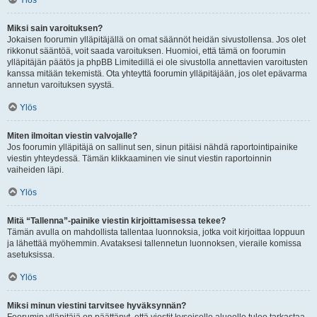
Ylös
Miksi sain varoituksen?
Jokaisen foorumin ylläpitäjällä on omat säännöt heidän sivustollensa. Jos olet
rikkonut sääntöä, voit saada varoituksen. Huomioi, että tämä on foorumin
ylläpitäjän päätös ja phpBB Limitedillä ei ole sivustolla annettavien varoitusten
kanssa mitään tekemistä. Ota yhteyttä foorumin ylläpitäjään, jos olet epävarma
annetun varoituksen syystä.
Ylös
Miten ilmoitan viestin valvojalle?
Jos foorumin ylläpitäjä on sallinut sen, sinun pitäisi nähdä raportointipainike
viestin yhteydessä. Tämän klikkaaminen vie sinut viestin raportoinnin
vaiheiden läpi.
Ylös
Mitä “Tallenna”-painike viestin kirjoittamisessa tekee?
Tämän avulla on mahdollista tallentaa luonnoksia, jotka voit kirjoittaa loppuun
ja lähettää myöhemmin. Avataksesi tallennetun luonnoksen, vieraile komissa
asetuksissa.
Ylös
Miksi minun viestini tarvitsee hyväksynnän?