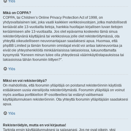
Ylös
Mikä on COPPA?
COPPA, tai Children’s Online Privacy Protection Act of 1998, on
yhdysvaltalainen laki, joka vaatii kaikkien verkkosivustojen, jotka mahdollisesti
keräävät alle 13-vuotiailta tietoja, hankkia huoltajan kirjallisen luvan tietojen
keräämiseen alle 13-vuotiaalta. Jos olet epävarma koskeeko tämä sinua
rekisteröityvänä käyttäjänä tai verkkosivua jolle olet rekisteröitymässä, ota
yhteyttä oikeudelliseen neuvonantajaan saadaksesi apua. Huomaa, että
phpBB Limited ja tämän foorumin omistajat eivät voi antaa lakineuvontaa ja
eivät ole yhteyshenkilöitä minkäänlaisissa lakiasioissa, lukuunottamatta
kysymystä “Keneen minun tulee olla yhteydessä väärinkäytöstapauksissa tai
lakiasioissa tähän foorumiin liittyen?”.
Ylös
Miksi en voi rekisteröityä?
On mahdollista, että foorumin ylläpitäjä on poistanut rekisteröinnin käytöstä
estääkseen uusia vierailijoita rekisteröitymästä. Foorumin ylläpitäjä on voinut
myös asettaa porttikiellon IP-osoitteellesi tai estänyt valitsemasi
käyttäjätunnuksen rekisteröinnin. Ota yhteyttä foorumin ylläpitäjään saadaksesi
apua.
Ylös
Rekisteröidyin, mutta en voi kirjautua!
Tarkista ensin käyttäjätunnuksesi ja salasanasi. Jos ne ovat oikein, yksi