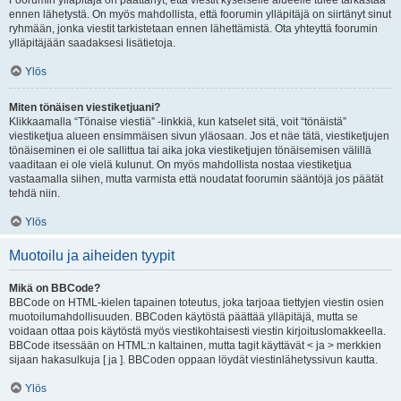
Foorumin ylläpitäjä on päättänyt, että viestit kyseiselle alueelle tulee tarkastaa
ennen lähetystä. On myös mahdollista, että foorumin ylläpitäjä on siirtänyt sinut
ryhmään, jonka viestit tarkistetaan ennen lähettämistä. Ota yhteyttä foorumin
ylläpitäjään saadaksesi lisätietoja.
Ylös
Miten tönäisen viestiketjuani?
Klikkaamalla “Tönaise viestiä” -linkkiä, kun katselet sitä, voit “tönäistä”
viestiketjua alueen ensimmäisen sivun yläosaan. Jos et näe tätä, viestiketjujen
tönäiseminen ei ole sallittua tai aika joka viestiketjujen tönäisemisen välillä
vaaditaan ei ole vielä kulunut. On myös mahdollista nostaa viestiketjua
vastaamalla siihen, mutta varmista että noudatat foorumin sääntöjä jos päätät
tehdä niin.
Ylös
Muotoilu ja aiheiden tyypit
Mikä on BBCode?
BBCode on HTML-kielen tapainen toteutus, joka tarjoaa tiettyjen viestin osien
muotoilumahdollisuuden. BBCoden käytöstä päättää ylläpitäjä, mutta se
voidaan ottaa pois käytöstä myös viestikohtaisesti viestin kirjoituslomakkeella.
BBCode itsessään on HTML:n kaltainen, mutta tagit käyttävät < ja > merkkien
sijaan hakasulkuja [ ja ]. BBCoden oppaan löydät viestinlähetyssivun kautta.
Ylös