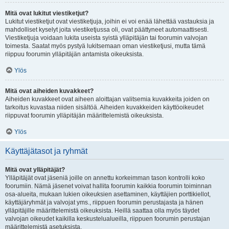
Mitä ovat lukitut viestiketjut?
Lukitut viestiketjut ovat viestiketjuja, joihin ei voi enää lähettää vastauksia ja
mahdolliset kyselyt joita viestiketjussa oli, ovat päättyneet automaattisesti.
Viestiketjuja voidaan lukita useista syistä ylläpitäjän tai foorumin valvojan
toimesta. Saatat myös pystyä lukitsemaan oman viestiketjusi, mutta tämä
riippuu foorumin ylläpitäjän antamista oikeuksista.
Ylös
Mitä ovat aiheiden kuvakkeet?
Aiheiden kuvakkeet ovat aiheen aloittajan valitsemia kuvakkeita joiden on
tarkoitus kuvastaa niiden sisältöä. Aiheiden kuvakkeiden käyttöoikeudet
riippuvat foorumin ylläpitäjän määrittelemistä oikeuksista.
Ylös
Käyttäjätasot ja ryhmät
Mitä ovat ylläpitäjät?
Ylläpitäjät ovat jäseniä joille on annettu korkeimman tason kontrolli koko
foorumiin. Nämä jäsenet voivat hallita foorumin kaikkia foorumin toiminnan
osa-alueita, mukaan lukien oikeuksien asettaminen, käyttäjien porttikiellot,
käyttäjäryhmät ja valvojat yms., riippuen foorumin perustajasta ja hänen
ylläpitäjille määrittelemistä oikeuksista. Heillä saattaa olla myös täydet
valvojan oikeudet kaikilla keskustelualueilla, riippuen foorumin perustajan
määrittelemistä asetuksista.