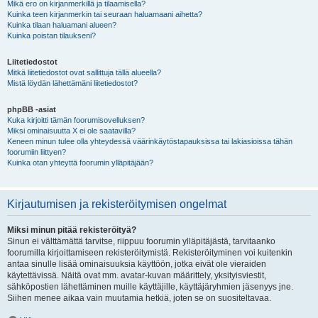
Mikä ero on kirjanmerkillä ja tilaamisella?
Kuinka teen kirjanmerkin tai seuraan haluamaani aihetta?
Kuinka tilaan haluamani alueen?
Kuinka poistan tilaukseni?
Liitetiedostot
Mitkä liitetiedostot ovat sallittuja tällä alueella?
Mistä löydän lähettämäni liitetiedostot?
phpBB -asiat
Kuka kirjoitti tämän foorumisovelluksen?
Miksi ominaisuutta X ei ole saatavilla?
Keneen minun tulee olla yhteydessä väärinkäytöstapauksissa tai lakiasioissa tähän
foorumiin liittyen?
Kuinka otan yhteyttä foorumin ylläpitäjään?
Kirjautumisen ja rekisteröitymisen ongelmat
Miksi minun pitää rekisteröityä?
Sinun ei välttämättä tarvitse, riippuu foorumin ylläpitäjästä, tarvitaanko
foorumilla kirjoittamiseen rekisteröitymistä. Rekisteröityminen voi kuitenkin
antaa sinulle lisää ominaisuuksia käyttöön, jotka eivät ole vieraiden
käytettävissä. Näitä ovat mm. avatar-kuvan määrittely, yksityisviestit,
sähköpostien lähettäminen muille käyttäjille, käyttäjäryhmien jäsenyys jne.
Siihen menee aikaa vain muutamia hetkiä, joten se on suositeltavaa.