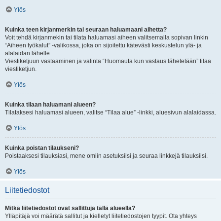
Ylös
Kuinka teen kirjanmerkin tai seuraan haluamaani aihetta?
Voit tehdä kirjanmekin tai tilata haluamasi aiheen valitsemalla sopivan linkin
“Aiheen työkalut” -valikossa, joka on sijoitettu kätevästi keskustelun ylä- ja
alalaidan lähelle.
Viestiketjuun vastaaminen ja valinta “Huomauta kun vastaus lähetetään” tilaa
viestiketjun.
Ylös
Kuinka tilaan haluamani alueen?
Tilataksesi haluamasi alueen, valitse “Tilaa alue” -linkki, aluesivun alalaidassa.
Ylös
Kuinka poistan tilaukseni?
Poistaaksesi tilauksiasi, mene omiin asetuksiisi ja seuraa linkkejä tilauksiisi.
Ylös
Liitetiedostot
Mitkä liitetiedostot ovat sallittuja tällä alueella?
Ylläpitäjä voi määrätä sallitut ja kielletyt liitetiedostojen tyypit. Ota yhteys