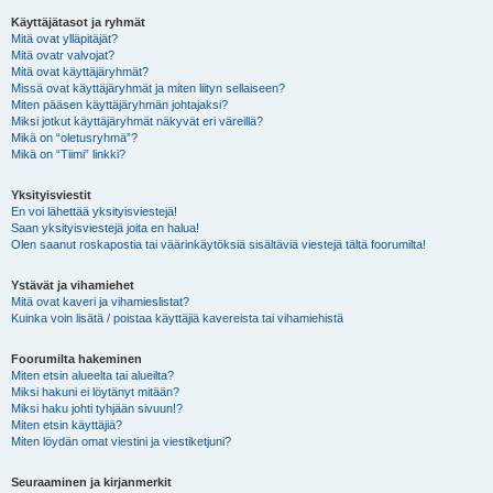
Käyttäjätasot ja ryhmät
Mitä ovat ylläpitäjät?
Mitä ovatr valvojat?
Mitä ovat käyttäjäryhmät?
Missä ovat käyttäjäryhmät ja miten liityn sellaiseen?
Miten pääsen käyttäjäryhmän johtajaksi?
Miksi jotkut käyttäjäryhmät näkyvät eri väreillä?
Mikä on “oletusryhmä”?
Mikä on “Tiimi” linkki?
Yksityisviestit
En voi lähettää yksityisviestejä!
Saan yksityisviestejä joita en halua!
Olen saanut roskapostia tai väärinkäytöksiä sisältäviä viestejä tältä foorumilta!
Ystävät ja vihamiehet
Mitä ovat kaveri ja vihamieslistat?
Kuinka voin lisätä / poistaa käyttäjiä kavereista tai vihamiehistä
Foorumilta hakeminen
Miten etsin alueelta tai alueilta?
Miksi hakuni ei löytänyt mitään?
Miksi haku johti tyhjään sivuun!?
Miten etsin käyttäjiä?
Miten löydän omat viestini ja viestiketjuni?
Seuraaminen ja kirjanmerkit