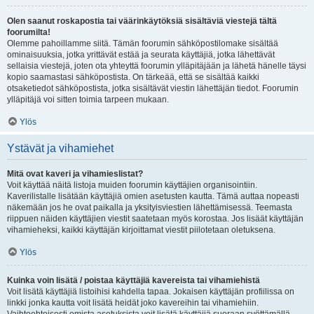
Olen saanut roskapostia tai väärinkäytöksiä sisältäviä viestejä tältä
foorumilta!
Olemme pahoillamme siitä. Tämän foorumin sähköpostilomake sisältää
ominaisuuksia, jotka yrittävät estää ja seurata käyttäjiä, jotka lähettävät
sellaisia viestejä, joten ota yhteyttä foorumin ylläpitäjään ja lähetä hänelle täysi
kopio saamastasi sähköpostista. On tärkeää, että se sisältää kaikki
otsaketiedot sähköpostista, jotka sisältävät viestin lähettäjän tiedot. Foorumin
ylläpitäjä voi sitten toimia tarpeen mukaan.
Ylös
Ystävät ja vihamiehet
Mitä ovat kaveri ja vihamieslistat?
Voit käyttää näitä listoja muiden foorumin käyttäjien organisointiin.
Kaverilistalle lisätään käyttäjiä omien asetusten kautta. Tämä auttaa nopeasti
näkemään jos he ovat paikalla ja yksityisviestien lähettämisessä. Teemasta
riippuen näiden käyttäjien viestit saatetaan myös korostaa. Jos lisäät käyttäjän
vihamieheksi, kaikki käyttäjän kirjoittamat viestit piilotetaan oletuksena.
Ylös
Kuinka voin lisätä / poistaa käyttäjiä kavereista tai vihamiehistä
Voit lisätä käyttäjiä listoihisi kahdella tapaa. Jokaisen käyttäjän profiilissa on
linkki jonka kautta voit lisätä heidät joko kavereihin tai vihamiehiin.