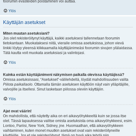
foorumin evästeiden poistaminen voi auttaa.
Ylös
Käyttäjän asetukset
Miten muutan asetuksiani?
Jos olet rekisteröitynyt käyttäjä, kaikki asetuksesi tallennetaan foorumin
tietokantaan. Muokataksesi niitä, vieraile omissa asetuksissa, johon vievä
linkki löytyy yleensä klikkaamalla käyttäjänimeäsi foorumin sivujen ylälaidassa.
Tätä kautta voit muokata asetuksiasi ja valintojasi.
Ylös
Kuinka estän käyttäjänimeni näkymisen paikalla olevissa käyttäjissä?
Omissa asetuksissasi, “Asetukset”-välilehdellä, löydät mahdollisuuden valita
Piilota paikallaolo
. Ottamalla tämän asetuksen käyttöön näyt vain ylläpitäjille,
valvojille ja itsellesi. Sinut lasketaan piilossa oleviin käyttäjiin.
Ylös
Ajat ovat väärin!
On mahdollista, että näytetty aika on eri aikavyöhykkeeltä kuin se jossa itse
olet. Tässä tapauksessa valitse omista asetuksista oma aikavyöhykkeesi, esim.
Lontoo, Pariisi, New York, Sidney, jne. Huomaathan, että aikavyöhykkeen
vaihtaminen, kuten monet muutkin asetukset ovat vain rekisteröityneille
käyttäjille. Jos et ole rekisteröitynyt, tämä on hyvä aika tehdä niin.