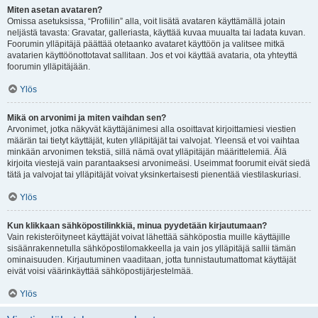
Miten asetan avataren?
Omissa asetuksissa, “Profiilin” alla, voit lisätä avataren käyttämällä jotain
neljästä tavasta: Gravatar, galleriasta, käyttää kuvaa muualta tai ladata kuvan.
Foorumin ylläpitäjä päättää otetaanko avataret käyttöön ja valitsee mitkä
avatarien käyttöönottotavat sallitaan. Jos et voi käyttää avataria, ota yhteyttä
foorumin ylläpitäjään.
Ylös
Mikä on arvonimi ja miten vaihdan sen?
Arvonimet, jotka näkyvät käyttäjänimesi alla osoittavat kirjoittamiesi viestien
määrän tai tietyt käyttäjät, kuten ylläpitäjät tai valvojat. Yleensä et voi vaihtaa
minkään arvonimen tekstiä, sillä nämä ovat ylläpitäjän määrittelemiä. Älä
kirjoita viestejä vain parantaaksesi arvonimeäsi. Useimmat foorumit eivät siedä
tätä ja valvojat tai ylläpitäjät voivat yksinkertaisesti pienentää viestilaskuriasi.
Ylös
Kun klikkaan sähköpostilinkkiä, minua pyydetään kirjautumaan?
Vain rekisteröityneet käyttäjät voivat lähettää sähköpostia muille käyttäjille
sisäänrakennetulla sähköpostilomakkeella ja vain jos ylläpitäjä sallii tämän
ominaisuuden. Kirjautuminen vaaditaan, jotta tunnistautumattomat käyttäjät
eivät voisi väärinkäyttää sähköpostijärjestelmää.
Ylös