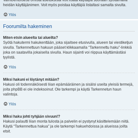
Vaihtoehtoisesti omista asetuksista voit lisätä käyttäjiä suoraan syöttämällä
heidän käyttäjänimen. Voit myös poistaa käyttäjiä listaltasi samalta sivulta.
Ylös
Foorumilta hakeminen
Miten etsin alueelta tai alueilta?
Syötä hakutermi hakukenttään, joka sijaitsee etusivulla, alueen tai viestiketjun
sivulla. Tarkennettuun hakuun pääset klikkaamalla “Tarkennettu haku”-linkkiä
joka on saatavilla jokaisella sivulla. Haun sijainti voi riippua käyttämästäsi
tyylistä.
Ylös
Miksi hakuni ei löytänyt mitään?
Hakusi oli todennäköisesti liian epämääräinen ja sisälsi useita yleisiä termejä,
joita phpBB ei ole indeksoinut. Ole tarkempi ja käytä Tarkennetun haun
valintoja.
Ylös
Miksi haku johti tyhjään sivuun!?
Hakusi palautti liian monta tulosta ja palvelin ei pystynyt käsittelemään niitä.
Käytä “Tarkennettua hakua” ja ole tarkempi hakuehdoissa ja alueissa joilta
etsit.