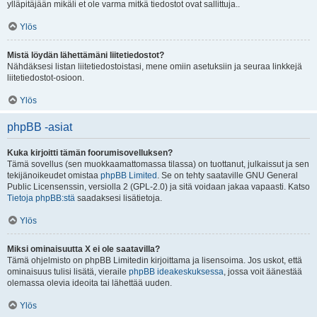
ylläpitäjään mikäli et ole varma mitkä tiedostot ovat sallittuja..
Ylös
Mistä löydän lähettämäni liitetiedostot?
Nähdäksesi listan liitetiedostoistasi, mene omiin asetuksiin ja seuraa linkkejä
liitetiedostot-osioon.
Ylös
phpBB -asiat
Kuka kirjoitti tämän foorumisovelluksen?
Tämä sovellus (sen muokkaamattomassa tilassa) on tuottanut, julkaissut ja sen
tekijänoikeudet omistaa
phpBB Limited
. Se on tehty saataville GNU General
Public Licensenssin, versiolla 2 (GPL-2.0) ja sitä voidaan jakaa vapaasti. Katso
Tietoja phpBB:stä
saadaksesi lisätietoja.
Ylös
Miksi ominaisuutta X ei ole saatavilla?
Tämä ohjelmisto on phpBB Limitedin kirjoittama ja lisensoima. Jos uskot, että
ominaisuus tulisi lisätä, vieraile
phpBB ideakeskuksessa
, jossa voit äänestää
olemassa olevia ideoita tai lähettää uuden.
Ylös