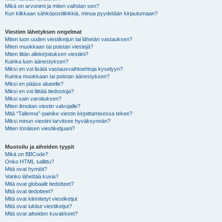
Mikä on arvonimi ja miten vaihdan sen?
Kun klikkaan sähköpostilinkkiä, minua pyydetään kirjautumaan?
Viestien lähetyksen ongelmat
Miten luon uuden viestiketjun tai lähetän vastauksen?
Miten muokkaan tai poistan viestejä?
Miten liitän allekirjoituksen viestiini?
Kuinka luon äänestyksen?
Miksi en voi lisätä vastausvaihtoehtoja kyselyyn?
Kuinka muokkaan tai poistan äänestyksen?
Miksi en pääse alueelle?
Miksi en voi liittää tiedostoja?
Miksi sain varoituksen?
Miten ilmoitan viestin valvojalle?
Mitä “Tallenna”-painike viestin kirjoittamisessa tekee?
Miksi minun viestini tarvitsee hyväksynnän?
Miten tönäisen viestiketjuani?
Muotoilu ja aiheiden tyypit
Mikä on BBCode?
Onko HTML sallittu?
Mitä ovat hymiöt?
Voinko lähettää kuvia?
Mitä ovat globaalit tiedotteet?
Mitä ovat tiedotteet?
Mitä ovat kiinnitetyt viestiketjut
Mitä ovat lukitut viestiketjut?
Mitä ovat aiheiden kuvakkeet?