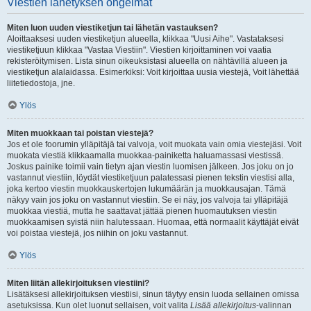
Viestien lähetyksen ongelmat
Miten luon uuden viestiketjun tai lähetän vastauksen?
Aloittaaksesi uuden viestiketjun alueella, klikkaa "Uusi Aihe". Vastataksesi
viestiketjuun klikkaa "Vastaa Viestiin". Viestien kirjoittaminen voi vaatia
rekisteröitymisen. Lista sinun oikeuksistasi alueella on nähtävillä alueen ja
viestiketjun alalaidassa. Esimerkiksi: Voit kirjoittaa uusia viestejä, Voit lähettää
liitetiedostoja, jne.
Ylös
Miten muokkaan tai poistan viestejä?
Jos et ole foorumin ylläpitäjä tai valvoja, voit muokata vain omia viestejäsi. Voit
muokata viestiä klikkaamalla muokkaa-painiketta haluamassasi viestissä.
Joskus painike toimii vain tietyn ajan viestin luomisen jälkeen. Jos joku on jo
vastannut viestiin, löydät viestiketjuun palatessasi pienen tekstin viestisi alla,
joka kertoo viestin muokkauskertojen lukumäärän ja muokkausajan. Tämä
näkyy vain jos joku on vastannut viestiin. Se ei näy, jos valvoja tai ylläpitäjä
muokkaa viestiä, mutta he saattavat jättää pienen huomautuksen viestin
muokkaamisen syistä niin halutessaan. Huomaa, että normaalit käyttäjät eivät
voi poistaa viestejä, jos niihin on joku vastannut.
Ylös
Miten liitän allekirjoituksen viestiini?
Lisätäksesi allekirjoituksen viestiisi, sinun täytyy ensin luoda sellainen omissa
asetuksissa. Kun olet luonut sellaisen, voit valita
Lisää allekirjoitus
-valinnan