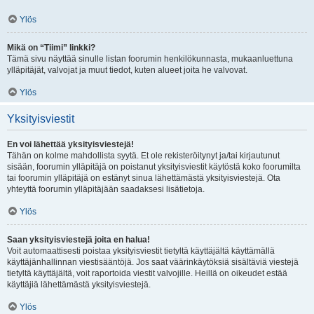
Ylös
Mikä on “Tiimi” linkki?
Tämä sivu näyttää sinulle listan foorumin henkilökunnasta, mukaanluettuna
ylläpitäjät, valvojat ja muut tiedot, kuten alueet joita he valvovat.
Ylös
Yksityisviestit
En voi lähettää yksityisviestejä!
Tähän on kolme mahdollista syytä. Et ole rekisteröitynyt ja/tai kirjautunut
sisään, foorumin ylläpitäjä on poistanut yksityisviestit käytöstä koko foorumilta
tai foorumin ylläpitäjä on estänyt sinua lähettämästä yksityisviestejä. Ota
yhteyttä foorumin ylläpitäjään saadaksesi lisätietoja.
Ylös
Saan yksityisviestejä joita en halua!
Voit automaattisesti poistaa yksityisviestit tietyltä käyttäjältä käyttämällä
käyttäjänhallinnan viestisääntöjä. Jos saat väärinkäytöksiä sisältäviä viestejä
tietyltä käyttäjältä, voit raportoida viestit valvojille. Heillä on oikeudet estää
käyttäjiä lähettämästä yksityisviestejä.
Ylös