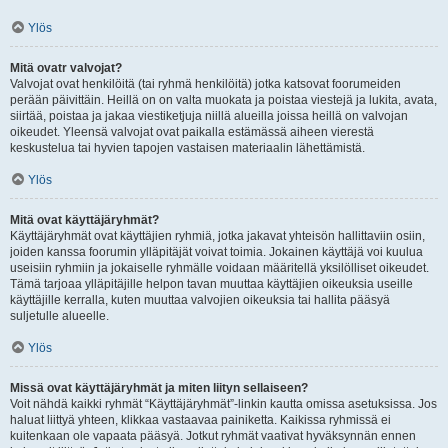
Ylös
Mitä ovatr valvojat?
Valvojat ovat henkilöitä (tai ryhmä henkilöitä) jotka katsovat foorumeiden
perään päivittäin. Heillä on on valta muokata ja poistaa viestejä ja lukita, avata,
siirtää, poistaa ja jakaa viestiketjuja niillä alueilla joissa heillä on valvojan
oikeudet. Yleensä valvojat ovat paikalla estämässä aiheen vierestä
keskustelua tai hyvien tapojen vastaisen materiaalin lähettämistä.
Ylös
Mitä ovat käyttäjäryhmät?
Käyttäjäryhmät ovat käyttäjien ryhmiä, jotka jakavat yhteisön hallittaviin osiin,
joiden kanssa foorumin ylläpitäjät voivat toimia. Jokainen käyttäjä voi kuulua
useisiin ryhmiin ja jokaiselle ryhmälle voidaan määritellä yksilölliset oikeudet.
Tämä tarjoaa ylläpitäjille helpon tavan muuttaa käyttäjien oikeuksia useille
käyttäjille kerralla, kuten muuttaa valvojien oikeuksia tai hallita pääsyä
suljetulle alueelle.
Ylös
Missä ovat käyttäjäryhmät ja miten liityn sellaiseen?
Voit nähdä kaikki ryhmät “Käyttäjäryhmät”-linkin kautta omissa asetuksissa. Jos
haluat liittyä yhteen, klikkaa vastaavaa painiketta. Kaikissa ryhmissä ei
kuitenkaan ole vapaata pääsyä. Jotkut ryhmät vaativat hyväksynnän ennen