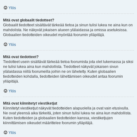
Ylös
Mitä ovat globaalit tiedotteet?
Globaalit tiedotteet sisältävät tärkeää tietoa ja sinun tulisi lukea ne aina kun on
mahdolista. Ne näkyvät jokaisen alueen ylälaidassa ja omissa asetuksissa.
Globaalien tiedotteiden oikeudet myöntää foorumin ylläpitäjä.
Ylös
Mitä ovat tiedotteet?
Tiedotteet usein sisältävät tärkeää tietoa foorumista jota olet lukemassa ja siksi
ne tulisi lukea aina kun mahdollista. Tiedotteet näkyvät jokaisen sivun
ylälaidassa niillä foorumeilla joihin ne on lähetetty. Kuten globaalien
tiedotteiden kohdalla, tiedotteiden lähettämisen oikeudet antaa foorumin
ylläpitäjä.
Ylös
Mitä ovat kiinnitetyt viestiketjut
Kiinnitetyt viestiketjut näkyvät tiedotteiden alapuolella ja ovat vain etusivulla.
Ne ovat yleensä aika tärkeitä, joten sinun tulisi lukea ne aina kun mahdollista.
Kuten tiedotteiden ja globaalien tiedotteiden kanssa, viestiketjujen
kiinnittämisen oikeudet määrittelee foorumin ylläpitäjä.
Ylös