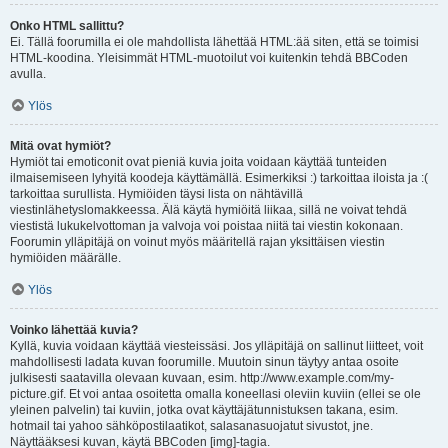
Onko HTML sallittu?
Ei. Tällä foorumilla ei ole mahdollista lähettää HTML:ää siten, että se toimisi
HTML-koodina. Yleisimmät HTML-muotoilut voi kuitenkin tehdä BBCoden
avulla.
Ylös
Mitä ovat hymiöt?
Hymiöt tai emoticonit ovat pieniä kuvia joita voidaan käyttää tunteiden
ilmaisemiseen lyhyitä koodeja käyttämällä. Esimerkiksi :) tarkoittaa iloista ja :(
tarkoittaa surullista. Hymiöiden täysi lista on nähtävillä
viestinlähetyslomakkeessa. Älä käytä hymiöitä liikaa, sillä ne voivat tehdä
viestistä lukukelvottoman ja valvoja voi poistaa niitä tai viestin kokonaan.
Foorumin ylläpitäjä on voinut myös määritellä rajan yksittäisen viestin
hymiöiden määrälle.
Ylös
Voinko lähettää kuvia?
Kyllä, kuvia voidaan käyttää viesteissäsi. Jos ylläpitäjä on sallinut liitteet, voit
mahdollisesti ladata kuvan foorumille. Muutoin sinun täytyy antaa osoite
julkisesti saatavilla olevaan kuvaan, esim. http://www.example.com/my-
picture.gif. Et voi antaa osoitetta omalla koneellasi oleviin kuviin (ellei se ole
yleinen palvelin) tai kuviin, jotka ovat käyttäjätunnistuksen takana, esim.
hotmail tai yahoo sähköpostilaatikot, salasanasuojatut sivustot, jne.
Näyttääksesi kuvan, käytä BBCoden [img]-tagia.