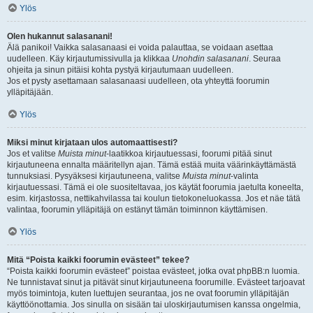
Ylös
Olen hukannut salasanani!
Älä panikoi! Vaikka salasanaasi ei voida palauttaa, se voidaan asettaa
uudelleen. Käy kirjautumissivulla ja klikkaa
Unohdin salasanani
. Seuraa
ohjeita ja sinun pitäisi kohta pystyä kirjautumaan uudelleen.
Jos et pysty asettamaan salasanaasi uudelleen, ota yhteyttä foorumin
ylläpitäjään.
Ylös
Miksi minut kirjataan ulos automaattisesti?
Jos et valitse
Muista minut
-laatikkoa kirjautuessasi, foorumi pitää sinut
kirjautuneena ennalta määritellyn ajan. Tämä estää muita väärinkäyttämästä
tunnuksiasi. Pysyäksesi kirjautuneena, valitse
Muista minut
-valinta
kirjautuessasi. Tämä ei ole suositeltavaa, jos käytät foorumia jaetulta koneelta,
esim. kirjastossa, nettikahvilassa tai koulun tietokoneluokassa. Jos et näe tätä
valintaa, foorumin ylläpitäjä on estänyt tämän toiminnon käyttämisen.
Ylös
Mitä “Poista kaikki foorumin evästeet” tekee?
“Poista kaikki foorumin evästeet” poistaa evästeet, jotka ovat phpBB:n luomia.
Ne tunnistavat sinut ja pitävät sinut kirjautuneena foorumille. Evästeet tarjoavat
myös toimintoja, kuten luettujen seurantaa, jos ne ovat foorumin ylläpitäjän
käyttöönottamia. Jos sinulla on sisään tai uloskirjautumisen kanssa ongelmia,