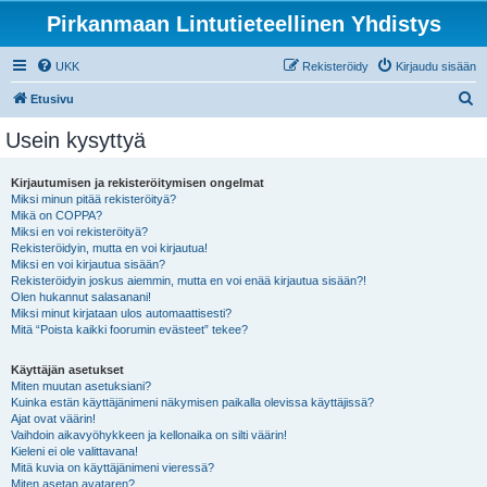
Pirkanmaan Lintutieteellinen Yhdistys
UKK
Rekisteröidy
Kirjaudu sisään
E
Etusivu
t
Usein kysyttyä
s
i
Kirjautumisen ja rekisteröitymisen ongelmat
Miksi minun pitää rekisteröityä?
Mikä on COPPA?
Miksi en voi rekisteröityä?
Rekisteröidyin, mutta en voi kirjautua!
Miksi en voi kirjautua sisään?
Rekisteröidyin joskus aiemmin, mutta en voi enää kirjautua sisään?!
Olen hukannut salasanani!
Miksi minut kirjataan ulos automaattisesti?
Mitä “Poista kaikki foorumin evästeet” tekee?
Käyttäjän asetukset
Miten muutan asetuksiani?
Kuinka estän käyttäjänimeni näkymisen paikalla olevissa käyttäjissä?
Ajat ovat väärin!
Vaihdoin aikavyöhykkeen ja kellonaika on silti väärin!
Kieleni ei ole valittavana!
Mitä kuvia on käyttäjänimeni vieressä?
Miten asetan avataren?