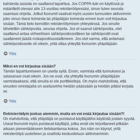
kahdesta asiasta on saattanut tapahtua. Jos COPPA-tuki on käytössä ja
määrittelit olevasi alle 13-vuotias rekisteröityessäsi, sinun tulee seurata
saamiasi ohjeita. Jotkut foorumit vaativat myös uusien tunnusten aktivoinnin
joko sinun itsesi toimesta tai ylläpitäjän toimesta ennen kuin voit kirjautua
sisään. Tämä tieto kerrottiin rekisteröitymisen yhteydessä. Jos sinulle
lähetettiin sähköpostia, seuraa ohjeita. Jos et saanut sähköpostia, olet
saattanut antaa virheellisen sähköpostiosoitteen tai sähköpostit ovat
saattaneet jäädä roskapostisuodattimeen. Jos olet varma, että antamasi
sähköpostiosoite oli oikein, yritä ottaa yhteyttä foorumin ylläpitäjään.
Ylös
Miksi en voi kirjautua sisään?
Tämän tapahtumiseen on useita syitä. Ensin, varmista että tunnuksesi ja
salasanasi ovat oikein. Jos ne ovat, ota yhteyttä foorumin ylläpitäjään
varmistaaksesi, että sinulla ei ole porttikieltoja. On myös mahdollista, että
sivuston omistajalla on asetusvirhe heidän päässään ja heidän pitäisi korjata
se.
Ylös
Rekisteröidyin joskus aiemmin, mutta en voi enää kirjautua sisään?!
On mahdollista, että ylläpitäjä on poistanut käyttäjätilisi käytöstä jostain syystä.
Useat foorumit myös poistavat käyttäjiä, jotka eivät ole kirjoittaneet pitkään
aikaan pienentääkseen tietokantansa kokoa. Jos näin on käynyt, yritä
rekisteröityä uudelleen ja osallistu keskusteluun aktiivisemmin.