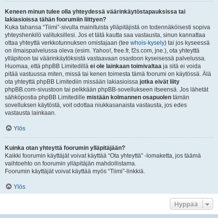
Keneen minun tulee olla yhteydessä väärinkäytöstapauksissa tai
lakiasioissa tähän foorumiin liittyen?
Kuka tahansa “Tiimi”-sivulla mainituista ylläpitäjistä on todennäköisesti sopiva
yhteyshenkilö valituksillesi. Jos et tätä kautta saa vastausta, sinun kannattaa
ottaa yhteyttä verkkotunnuksen omistajaan (tee
whois-kysely
) tai jos kyseessä
on ilmaispalvelussa oleva (esim. Yahoo!, free.fr, f2s.com, jne.), ota yhteyttä
ylläpitoon tai väärinkäytöksistä vastaavaan osastoon kyseisessä palvelussa.
Huomaa, että phpBB Limitedillä
ei ole lainkaan toimivaltaa
ja sitä ei voida
pitää vastuussa miten, missä tai kenen toimesta tämä foorumi on käytössä. Älä
ota yhteyttä phpBB Limitediin missään lakiasioissa
jotka eivät liity
phpBB.com-sivustoon tai pelkkään phpBB-sovellukseen itseensä. Jos lähetät
sähköpostia phpBB Limitedille
mistään kolmannen osapuolen
tämän
sovelluksen käytöstä, voit odottaa niukkasanaista vastausta, jos edes
vastausta lainkaan.
Ylös
Kuinka otan yhteyttä foorumin ylläpitäjään?
Kaikki foorumin käyttäjät voivat käyttää “Ota yhteyttä” -lomaketta, jos täämä
vaihtoehto on foorumin ylläpitäjän mahdollistama.
Foorumin käyttäjät voivat käyttää myös “Tiimi”-linkkiä.
Ylös
Hyppää