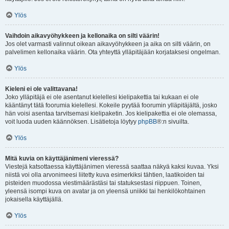
Ylös
Vaihdoin aikavyöhykkeen ja kellonaika on silti väärin!
Jos olet varmasti valinnut oikean aikavyöhykkeen ja aika on silti väärin, on
palvelimen kellonaika väärin. Ota yhteyttä ylläpitäjään korjataksesi ongelman.
Ylös
Kieleni ei ole valittavana!
Joko ylläpitäjä ei ole asentanut kielellesi kielipakettia tai kukaan ei ole
kääntänyt tätä foorumia kielellesi. Kokeile pyytää foorumin ylläpitäjältä, josko
hän voisi asentaa tarvitsemasi kielipaketin. Jos kielipakettia ei ole olemassa,
voit luoda uuden käännöksen. Lisätietoja löytyy
phpBB
®:n sivuilta.
Ylös
Mitä kuvia on käyttäjänimeni vieressä?
Viestejä katsottaessa käyttäjänimen vieressä saattaa näkyä kaksi kuvaa. Yksi
niistä voi olla arvonimeesi liitetty kuva esimerkiksi tähtien, laatikoiden tai
pisteiden muodossa viestimäärästäsi tai statuksestasi riippuen. Toinen,
yleensä isompi kuva on avatar ja on yleensä uniikki tai henkilökohtainen
jokaisella käyttäjällä.
Ylös