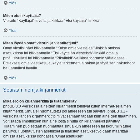
Ylös
Miten etsin käyttäjiä?
Vieraile “Käyttäjät”-sivulla ja klikkaa “Etsi käyttäjä”-linkkiä.
Ylös
Miten löydän omat viestini ja viestiketjuni?
Omat viestisi näet klikkaamalla “Katso omia viestejäsi”-linkkiä omissa
asetuksissa tai klikkaamalla “Etsi käyttäjän viesteistä”-linkkiä omalla
profiilisivullasi tai klikkaamalla “Pikalinkit”-valikkoa foorumin ylälaidassa.
Etsiäksesi omia viestiketjuja, käytä tarkennettua hakua ja täytä sen hakuehdot
haluamallasi tavalla.
Ylös
Seuraaminen ja kirjanmerkit
Mikä ero on kirjanmerkillä ja tilaamisella?
phpBB 3.0 -versiossa aiheiden kirjanmerkit toimivat kuten internet-selaimen
kirjanmerkit. Sinua ei huomautettu jos aiheeseen tuli päivitys. phpBB 3.1 -
versiosta lähtien kirjanmerkit toimivat samaan tapaan kuin aiheiden tilaaminen.
Voit saada ilmoituksen kun aihe josta sinulla on kirjanmerkki päivittyy.
Tilaaminen puolestaan huomauttaa sinua kun aiheeseen tai foorumiin tulee
päivitys. Huomautusten asetukset ja tilausten asetukset voidaan määrittää
omissa asetuksissa kohdassa “Omat asetukset”.