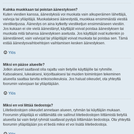
Kuinka muokkaan tai poistan äänestyksen?
Kuten viestien kanssa, äänestyksiä voi muokata vain alkuperäinen lähettäjä,
valvoja tai ylläpitäjä. Muokataksesi äänestystä, muokkaa ensimmäistä viestiä
viestiketjussa. Äänestys on aina kytketty viestiketjun ensimmäiseen viestiin.
Jos kukaan ei ole vielä äänestänyt, käyttäjät voivat poistaa äänestyksen tai
muokata mitä tahansa äänestyksen asetusta. Jos käyttäjät ovat kuitenkin jo
äänestäneet, vain valvojat tai ylläpitäjät voivat muokata tai poistaa sen. Tämä
estää äänestysvaihtoehtojen vaihtamisen kesken äänestyksen.
Ylös
Miksi en pääse alueelle?
Jotkin alueet saattavat olla rajattu vain tietyille käyttäjille tai ryhmille.
Katsoaksesi, lukeaksesi, kirjoittaaksesi tai muiden toimintojen tekeminen
alueella saattaa tarvita erikoisoikeuksia. Jos haluat oikeudet, ota yhteyttä
foorumin valvojaan tai ylläpitäjään.
Ylös
Miksi en voi liittää tiedostoja?
Liitetiedostojen oikeudet annetaan alueen, ryhmän tai käyttäjän mukaan.
Foorumin ylläpitäjä ei välttämättä ole sallinut liitetiedostojen liittämistä tietyllä
alueella tai vain tietyt ryhmät saattavat pystyä liittämään tiedostoja. Ota yhteyttä
foorumin ylläpitäjään jos et tiedä miksi et voi lisätä liitetiedostoja.