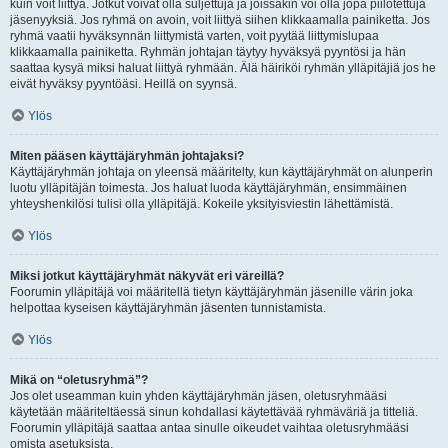
kuin voit liittyä. Jotkut voivat olla suljettuja ja joissakin voi olla jopa piilotettuja
jäsenyyksiä. Jos ryhmä on avoin, voit liittyä siihen klikkaamalla painiketta. Jos
ryhmä vaatii hyväksynnän liittymistä varten, voit pyytää liittymislupaa
klikkaamalla painiketta. Ryhmän johtajan täytyy hyväksyä pyyntösi ja hän
saattaa kysyä miksi haluat liittyä ryhmään. Älä häiriköi ryhmän ylläpitäjiä jos he
eivät hyväksy pyyntöäsi. Heillä on syynsä.
Ylös
Miten pääsen käyttäjäryhmän johtajaksi?
Käyttäjäryhmän johtaja on yleensä määritelty, kun käyttäjäryhmät on alunperin
luotu ylläpitäjän toimesta. Jos haluat luoda käyttäjäryhmän, ensimmäinen
yhteyshenkilösi tulisi olla ylläpitäjä. Kokeile yksityisviestin lähettämistä.
Ylös
Miksi jotkut käyttäjäryhmät näkyvät eri väreillä?
Foorumin ylläpitäjä voi määritellä tietyn käyttäjäryhmän jäsenille värin joka
helpottaa kyseisen käyttäjäryhmän jäsenten tunnistamista.
Ylös
Mikä on “oletusryhmä”?
Jos olet useamman kuin yhden käyttäjäryhmän jäsen, oletusryhmääsi
käytetään määriteltäessä sinun kohdallasi käytettävää ryhmäväriä ja titteliä.
Foorumin ylläpitäjä saattaa antaa sinulle oikeudet vaihtaa oletusryhmääsi
omista asetuksista.