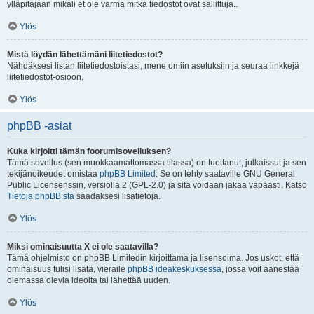
ylläpitäjään mikäli et ole varma mitkä tiedostot ovat sallittuja..
Ylös
Mistä löydän lähettämäni liitetiedostot?
Nähdäksesi listan liitetiedostoistasi, mene omiin asetuksiin ja seuraa linkkejä
liitetiedostot-osioon.
Ylös
phpBB -asiat
Kuka kirjoitti tämän foorumisovelluksen?
Tämä sovellus (sen muokkaamattomassa tilassa) on tuottanut, julkaissut ja sen
tekijänoikeudet omistaa
phpBB Limited
. Se on tehty saataville GNU General
Public Licensenssin, versiolla 2 (GPL-2.0) ja sitä voidaan jakaa vapaasti. Katso
Tietoja phpBB:stä
saadaksesi lisätietoja.
Ylös
Miksi ominaisuutta X ei ole saatavilla?
Tämä ohjelmisto on phpBB Limitedin kirjoittama ja lisensoima. Jos uskot, että
ominaisuus tulisi lisätä, vieraile
phpBB ideakeskuksessa
, jossa voit äänestää
olemassa olevia ideoita tai lähettää uuden.
Ylös