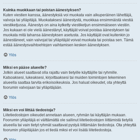
Kuinka muokkaan tai poistan äänestyksen?
Kuten viestien kanssa, äänestyksiä voi muokata vain alkuperäinen lähettäjä,
valvoja tai ylläpitäjä. Muokataksesi äänestystä, muokkaa ensimmäistä viestiä
viestiketjussa. Äänestys on aina kytketty viestiketjun ensimmäiseen viestiin.
Jos kukaan ei ole vielä äänestänyt, käyttäjät voivat poistaa äänestyksen tai
muokata mitä tahansa äänestyksen asetusta. Jos käyttäjät ovat kuitenkin jo
äänestäneet, vain valvojat tai ylläpitäjät voivat muokata tai poistaa sen. Tämä
estää äänestysvaihtoehtojen vaihtamisen kesken äänestyksen.
Ylös
Miksi en pääse alueelle?
Jotkin alueet saattavat olla rajattu vain tietyille käyttäjille tai ryhmille.
Katsoaksesi, lukeaksesi, kirjoittaaksesi tai muiden toimintojen tekeminen
alueella saattaa tarvita erikoisoikeuksia. Jos haluat oikeudet, ota yhteyttä
foorumin valvojaan tai ylläpitäjään.
Ylös
Miksi en voi liittää tiedostoja?
Liitetiedostojen oikeudet annetaan alueen, ryhmän tai käyttäjän mukaan.
Foorumin ylläpitäjä ei välttämättä ole sallinut liitetiedostojen liittämistä tietyllä
alueella tai vain tietyt ryhmät saattavat pystyä liittämään tiedostoja. Ota yhteyttä
foorumin ylläpitäjään jos et tiedä miksi et voi lisätä liitetiedostoja.