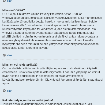
Ylös
Mikä on COPPA?
COPPA, tai Children’s Online Privacy Protection Act of 1998, on
yhdysvaltalainen laki, joka vaatii kaikkien verkkosivustojen, jotka mahdollisesti
keräävät alle 13-vuotiailta tietoja, hankkia huoltajan kirjallisen luvan tietojen
keräämiseen alle 13-vuotiaalta. Jos olet epävarma koskeeko tämä sinua
rekisteröityvänä käyttäjänä tai verkkosivua jolle olet rekisteröitymässä, ota
yhteyttä oikeudelliseen neuvonantajaan saadaksesi apua. Huomaa, että
phpBB Limited ja tämän foorumin omistajat eivät voi antaa lakineuvontaa ja
eivät ole yhteyshenkilöitä minkäänlaisissa lakiasioissa, lukuunottamatta
kysymystä “Keneen minun tulee olla yhteydessä väärinkäytöstapauksissa tai
lakiasioissa tähän foorumiin liittyen?”.
Ylös
Miksi en voi rekisteröityä?
On mahdollista, että foorumin ylläpitäjä on poistanut rekisteröinnin käytöstä
estääkseen uusia vierailijoita rekisteröitymästä. Foorumin ylläpitäjä on voinut
myös asettaa porttikiellon IP-osoitteellesi tai estänyt valitsemasi
käyttäjätunnuksen rekisteröinnin. Ota yhteyttä foorumin ylläpitäjään saadaksesi
apua.
Ylös
Rekisteröidyin, mutta en voi kirjautua!
Tarkista ensin käyttäjätunnuksesi ja salasanasi. Jos ne ovat oikein, yksi