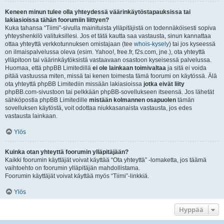
Keneen minun tulee olla yhteydessä väärinkäytöstapauksissa tai
lakiasioissa tähän foorumiin liittyen?
Kuka tahansa “Tiimi”-sivulla mainituista ylläpitäjistä on todennäköisesti sopiva
yhteyshenkilö valituksillesi. Jos et tätä kautta saa vastausta, sinun kannattaa
ottaa yhteyttä verkkotunnuksen omistajaan (tee
whois-kysely
) tai jos kyseessä
on ilmaispalvelussa oleva (esim. Yahoo!, free.fr, f2s.com, jne.), ota yhteyttä
ylläpitoon tai väärinkäytöksistä vastaavaan osastoon kyseisessä palvelussa.
Huomaa, että phpBB Limitedillä
ei ole lainkaan toimivaltaa
ja sitä ei voida
pitää vastuussa miten, missä tai kenen toimesta tämä foorumi on käytössä. Älä
ota yhteyttä phpBB Limitediin missään lakiasioissa
jotka eivät liity
phpBB.com-sivustoon tai pelkkään phpBB-sovellukseen itseensä. Jos lähetät
sähköpostia phpBB Limitedille
mistään kolmannen osapuolen
tämän
sovelluksen käytöstä, voit odottaa niukkasanaista vastausta, jos edes
vastausta lainkaan.
Ylös
Kuinka otan yhteyttä foorumin ylläpitäjään?
Kaikki foorumin käyttäjät voivat käyttää “Ota yhteyttä” -lomaketta, jos täämä
vaihtoehto on foorumin ylläpitäjän mahdollistama.
Foorumin käyttäjät voivat käyttää myös “Tiimi”-linkkiä.
Ylös
Hyppää