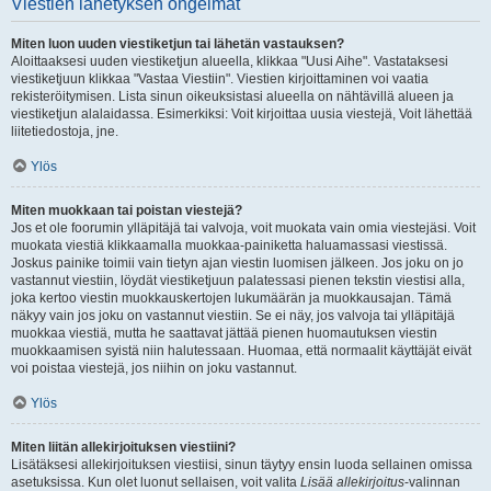
Viestien lähetyksen ongelmat
Miten luon uuden viestiketjun tai lähetän vastauksen?
Aloittaaksesi uuden viestiketjun alueella, klikkaa "Uusi Aihe". Vastataksesi
viestiketjuun klikkaa "Vastaa Viestiin". Viestien kirjoittaminen voi vaatia
rekisteröitymisen. Lista sinun oikeuksistasi alueella on nähtävillä alueen ja
viestiketjun alalaidassa. Esimerkiksi: Voit kirjoittaa uusia viestejä, Voit lähettää
liitetiedostoja, jne.
Ylös
Miten muokkaan tai poistan viestejä?
Jos et ole foorumin ylläpitäjä tai valvoja, voit muokata vain omia viestejäsi. Voit
muokata viestiä klikkaamalla muokkaa-painiketta haluamassasi viestissä.
Joskus painike toimii vain tietyn ajan viestin luomisen jälkeen. Jos joku on jo
vastannut viestiin, löydät viestiketjuun palatessasi pienen tekstin viestisi alla,
joka kertoo viestin muokkauskertojen lukumäärän ja muokkausajan. Tämä
näkyy vain jos joku on vastannut viestiin. Se ei näy, jos valvoja tai ylläpitäjä
muokkaa viestiä, mutta he saattavat jättää pienen huomautuksen viestin
muokkaamisen syistä niin halutessaan. Huomaa, että normaalit käyttäjät eivät
voi poistaa viestejä, jos niihin on joku vastannut.
Ylös
Miten liitän allekirjoituksen viestiini?
Lisätäksesi allekirjoituksen viestiisi, sinun täytyy ensin luoda sellainen omissa
asetuksissa. Kun olet luonut sellaisen, voit valita
Lisää allekirjoitus
-valinnan