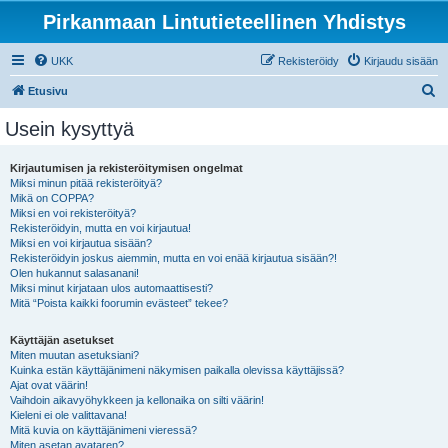
Pirkanmaan Lintutieteellinen Yhdistys
UKK
Rekisteröidy
Kirjaudu sisään
E
Etusivu
t
Usein kysyttyä
s
i
Kirjautumisen ja rekisteröitymisen ongelmat
Miksi minun pitää rekisteröityä?
Mikä on COPPA?
Miksi en voi rekisteröityä?
Rekisteröidyin, mutta en voi kirjautua!
Miksi en voi kirjautua sisään?
Rekisteröidyin joskus aiemmin, mutta en voi enää kirjautua sisään?!
Olen hukannut salasanani!
Miksi minut kirjataan ulos automaattisesti?
Mitä “Poista kaikki foorumin evästeet” tekee?
Käyttäjän asetukset
Miten muutan asetuksiani?
Kuinka estän käyttäjänimeni näkymisen paikalla olevissa käyttäjissä?
Ajat ovat väärin!
Vaihdoin aikavyöhykkeen ja kellonaika on silti väärin!
Kieleni ei ole valittavana!
Mitä kuvia on käyttäjänimeni vieressä?
Miten asetan avataren?