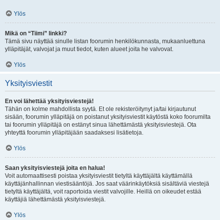
Ylös
Mikä on “Tiimi” linkki?
Tämä sivu näyttää sinulle listan foorumin henkilökunnasta, mukaanluettuna
ylläpitäjät, valvojat ja muut tiedot, kuten alueet joita he valvovat.
Ylös
Yksityisviestit
En voi lähettää yksityisviestejä!
Tähän on kolme mahdollista syytä. Et ole rekisteröitynyt ja/tai kirjautunut
sisään, foorumin ylläpitäjä on poistanut yksityisviestit käytöstä koko foorumilta
tai foorumin ylläpitäjä on estänyt sinua lähettämästä yksityisviestejä. Ota
yhteyttä foorumin ylläpitäjään saadaksesi lisätietoja.
Ylös
Saan yksityisviestejä joita en halua!
Voit automaattisesti poistaa yksityisviestit tietyltä käyttäjältä käyttämällä
käyttäjänhallinnan viestisääntöjä. Jos saat väärinkäytöksiä sisältäviä viestejä
tietyltä käyttäjältä, voit raportoida viestit valvojille. Heillä on oikeudet estää
käyttäjiä lähettämästä yksityisviestejä.
Ylös