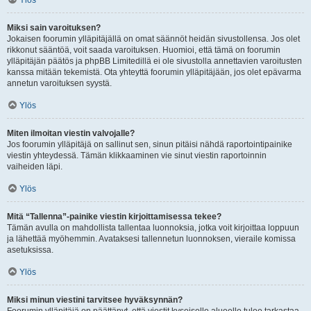
Ylös
Miksi sain varoituksen?
Jokaisen foorumin ylläpitäjällä on omat säännöt heidän sivustollensa. Jos olet
rikkonut sääntöä, voit saada varoituksen. Huomioi, että tämä on foorumin
ylläpitäjän päätös ja phpBB Limitedillä ei ole sivustolla annettavien varoitusten
kanssa mitään tekemistä. Ota yhteyttä foorumin ylläpitäjään, jos olet epävarma
annetun varoituksen syystä.
Ylös
Miten ilmoitan viestin valvojalle?
Jos foorumin ylläpitäjä on sallinut sen, sinun pitäisi nähdä raportointipainike
viestin yhteydessä. Tämän klikkaaminen vie sinut viestin raportoinnin
vaiheiden läpi.
Ylös
Mitä “Tallenna”-painike viestin kirjoittamisessa tekee?
Tämän avulla on mahdollista tallentaa luonnoksia, jotka voit kirjoittaa loppuun
ja lähettää myöhemmin. Avataksesi tallennetun luonnoksen, vieraile komissa
asetuksissa.
Ylös
Miksi minun viestini tarvitsee hyväksynnän?