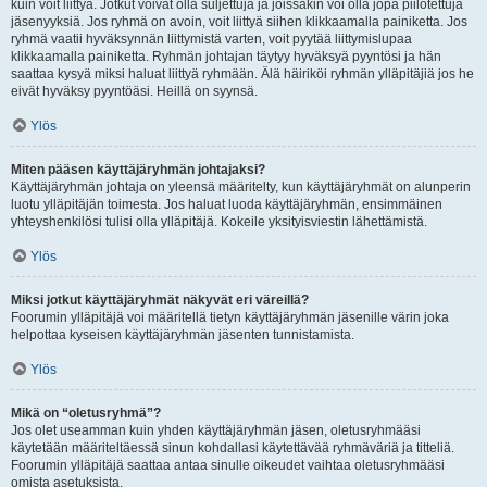
kuin voit liittyä. Jotkut voivat olla suljettuja ja joissakin voi olla jopa piilotettuja
jäsenyyksiä. Jos ryhmä on avoin, voit liittyä siihen klikkaamalla painiketta. Jos
ryhmä vaatii hyväksynnän liittymistä varten, voit pyytää liittymislupaa
klikkaamalla painiketta. Ryhmän johtajan täytyy hyväksyä pyyntösi ja hän
saattaa kysyä miksi haluat liittyä ryhmään. Älä häiriköi ryhmän ylläpitäjiä jos he
eivät hyväksy pyyntöäsi. Heillä on syynsä.
Ylös
Miten pääsen käyttäjäryhmän johtajaksi?
Käyttäjäryhmän johtaja on yleensä määritelty, kun käyttäjäryhmät on alunperin
luotu ylläpitäjän toimesta. Jos haluat luoda käyttäjäryhmän, ensimmäinen
yhteyshenkilösi tulisi olla ylläpitäjä. Kokeile yksityisviestin lähettämistä.
Ylös
Miksi jotkut käyttäjäryhmät näkyvät eri väreillä?
Foorumin ylläpitäjä voi määritellä tietyn käyttäjäryhmän jäsenille värin joka
helpottaa kyseisen käyttäjäryhmän jäsenten tunnistamista.
Ylös
Mikä on “oletusryhmä”?
Jos olet useamman kuin yhden käyttäjäryhmän jäsen, oletusryhmääsi
käytetään määriteltäessä sinun kohdallasi käytettävää ryhmäväriä ja titteliä.
Foorumin ylläpitäjä saattaa antaa sinulle oikeudet vaihtaa oletusryhmääsi
omista asetuksista.