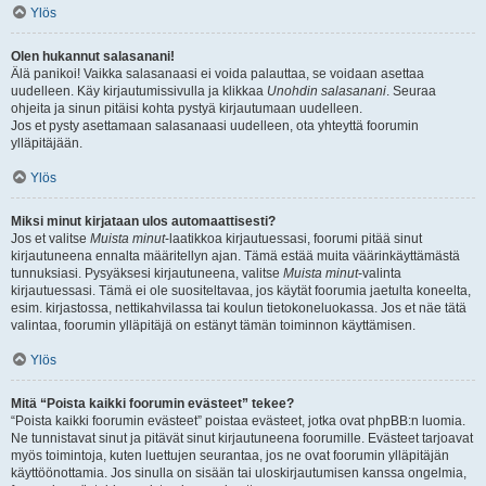
Ylös
Olen hukannut salasanani!
Älä panikoi! Vaikka salasanaasi ei voida palauttaa, se voidaan asettaa
uudelleen. Käy kirjautumissivulla ja klikkaa
Unohdin salasanani
. Seuraa
ohjeita ja sinun pitäisi kohta pystyä kirjautumaan uudelleen.
Jos et pysty asettamaan salasanaasi uudelleen, ota yhteyttä foorumin
ylläpitäjään.
Ylös
Miksi minut kirjataan ulos automaattisesti?
Jos et valitse
Muista minut
-laatikkoa kirjautuessasi, foorumi pitää sinut
kirjautuneena ennalta määritellyn ajan. Tämä estää muita väärinkäyttämästä
tunnuksiasi. Pysyäksesi kirjautuneena, valitse
Muista minut
-valinta
kirjautuessasi. Tämä ei ole suositeltavaa, jos käytät foorumia jaetulta koneelta,
esim. kirjastossa, nettikahvilassa tai koulun tietokoneluokassa. Jos et näe tätä
valintaa, foorumin ylläpitäjä on estänyt tämän toiminnon käyttämisen.
Ylös
Mitä “Poista kaikki foorumin evästeet” tekee?
“Poista kaikki foorumin evästeet” poistaa evästeet, jotka ovat phpBB:n luomia.
Ne tunnistavat sinut ja pitävät sinut kirjautuneena foorumille. Evästeet tarjoavat
myös toimintoja, kuten luettujen seurantaa, jos ne ovat foorumin ylläpitäjän
käyttöönottamia. Jos sinulla on sisään tai uloskirjautumisen kanssa ongelmia,