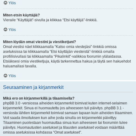
Ylös
Miten etsin käyttäjiä?
Vieraile “Käyttäjät”-sivulla ja klikkaa “Etsi käyttäjä”-linkkiä.
Ylös
Miten löydän omat viestini ja viestiketjuni?
Omat viestisi näet klikkaamalla “Katso omia viestejäsi”-linkkiä omissa
asetuksissa tai klikkaamalla “Etsi käyttäjän viesteistä”-linkkiä omalla
profiilisivullasi tai klikkaamalla “Pikalinkit”-valikkoa foorumin ylälaidassa.
Etsiäksesi omia viestiketjuja, käytä tarkennettua hakua ja täytä sen hakuehdot
haluamallasi tavalla.
Ylös
Seuraaminen ja kirjanmerkit
Mikä ero on kirjanmerkillä ja tilaamisella?
phpBB 3.0 -versiossa aiheiden kirjanmerkit toimivat kuten internet-selaimen
kirjanmerkit. Sinua ei huomautettu jos aiheeseen tuli päivitys. phpBB 3.1 -
versiosta lähtien kirjanmerkit toimivat samaan tapaan kuin aiheiden tilaaminen.
Voit saada ilmoituksen kun aihe josta sinulla on kirjanmerkki päivittyy.
Tilaaminen puolestaan huomauttaa sinua kun aiheeseen tai foorumiin tulee
päivitys. Huomautusten asetukset ja tilausten asetukset voidaan määrittää
omissa asetuksissa kohdassa “Omat asetukset”.