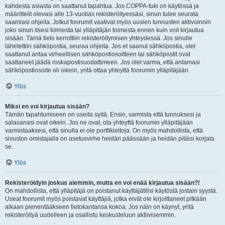
kahdesta asiasta on saattanut tapahtua. Jos COPPA-tuki on käytössä ja
määrittelit olevasi alle 13-vuotias rekisteröityessäsi, sinun tulee seurata
saamiasi ohjeita. Jotkut foorumit vaativat myös uusien tunnusten aktivoinnin
joko sinun itsesi toimesta tai ylläpitäjän toimesta ennen kuin voit kirjautua
sisään. Tämä tieto kerrottiin rekisteröitymisen yhteydessä. Jos sinulle
lähetettiin sähköpostia, seuraa ohjeita. Jos et saanut sähköpostia, olet
saattanut antaa virheellisen sähköpostiosoitteen tai sähköpostit ovat
saattaneet jäädä roskapostisuodattimeen. Jos olet varma, että antamasi
sähköpostiosoite oli oikein, yritä ottaa yhteyttä foorumin ylläpitäjään.
Ylös
Miksi en voi kirjautua sisään?
Tämän tapahtumiseen on useita syitä. Ensin, varmista että tunnuksesi ja
salasanasi ovat oikein. Jos ne ovat, ota yhteyttä foorumin ylläpitäjään
varmistaaksesi, että sinulla ei ole porttikieltoja. On myös mahdollista, että
sivuston omistajalla on asetusvirhe heidän päässään ja heidän pitäisi korjata
se.
Ylös
Rekisteröidyin joskus aiemmin, mutta en voi enää kirjautua sisään?!
On mahdollista, että ylläpitäjä on poistanut käyttäjätilisi käytöstä jostain syystä.
Useat foorumit myös poistavat käyttäjiä, jotka eivät ole kirjoittaneet pitkään
aikaan pienentääkseen tietokantansa kokoa. Jos näin on käynyt, yritä
rekisteröityä uudelleen ja osallistu keskusteluun aktiivisemmin.