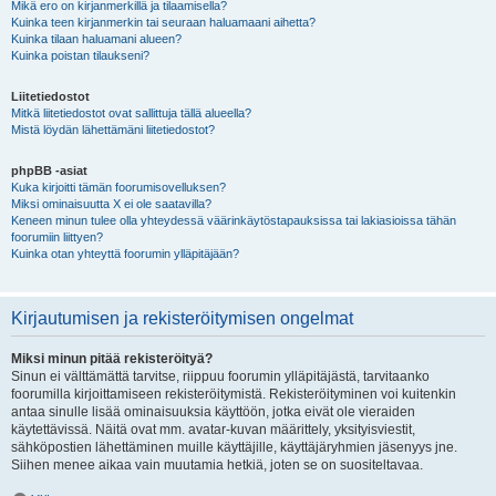
Mikä ero on kirjanmerkillä ja tilaamisella?
Kuinka teen kirjanmerkin tai seuraan haluamaani aihetta?
Kuinka tilaan haluamani alueen?
Kuinka poistan tilaukseni?
Liitetiedostot
Mitkä liitetiedostot ovat sallittuja tällä alueella?
Mistä löydän lähettämäni liitetiedostot?
phpBB -asiat
Kuka kirjoitti tämän foorumisovelluksen?
Miksi ominaisuutta X ei ole saatavilla?
Keneen minun tulee olla yhteydessä väärinkäytöstapauksissa tai lakiasioissa tähän
foorumiin liittyen?
Kuinka otan yhteyttä foorumin ylläpitäjään?
Kirjautumisen ja rekisteröitymisen ongelmat
Miksi minun pitää rekisteröityä?
Sinun ei välttämättä tarvitse, riippuu foorumin ylläpitäjästä, tarvitaanko
foorumilla kirjoittamiseen rekisteröitymistä. Rekisteröityminen voi kuitenkin
antaa sinulle lisää ominaisuuksia käyttöön, jotka eivät ole vieraiden
käytettävissä. Näitä ovat mm. avatar-kuvan määrittely, yksityisviestit,
sähköpostien lähettäminen muille käyttäjille, käyttäjäryhmien jäsenyys jne.
Siihen menee aikaa vain muutamia hetkiä, joten se on suositeltavaa.