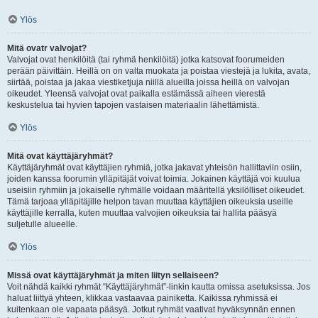
Ylös
Mitä ovatr valvojat?
Valvojat ovat henkilöitä (tai ryhmä henkilöitä) jotka katsovat foorumeiden
perään päivittäin. Heillä on on valta muokata ja poistaa viestejä ja lukita, avata,
siirtää, poistaa ja jakaa viestiketjuja niillä alueilla joissa heillä on valvojan
oikeudet. Yleensä valvojat ovat paikalla estämässä aiheen vierestä
keskustelua tai hyvien tapojen vastaisen materiaalin lähettämistä.
Ylös
Mitä ovat käyttäjäryhmät?
Käyttäjäryhmät ovat käyttäjien ryhmiä, jotka jakavat yhteisön hallittaviin osiin,
joiden kanssa foorumin ylläpitäjät voivat toimia. Jokainen käyttäjä voi kuulua
useisiin ryhmiin ja jokaiselle ryhmälle voidaan määritellä yksilölliset oikeudet.
Tämä tarjoaa ylläpitäjille helpon tavan muuttaa käyttäjien oikeuksia useille
käyttäjille kerralla, kuten muuttaa valvojien oikeuksia tai hallita pääsyä
suljetulle alueelle.
Ylös
Missä ovat käyttäjäryhmät ja miten liityn sellaiseen?
Voit nähdä kaikki ryhmät “Käyttäjäryhmät”-linkin kautta omissa asetuksissa. Jos
haluat liittyä yhteen, klikkaa vastaavaa painiketta. Kaikissa ryhmissä ei
kuitenkaan ole vapaata pääsyä. Jotkut ryhmät vaativat hyväksynnän ennen