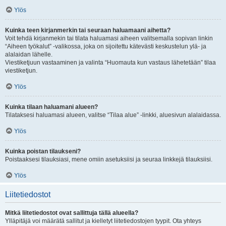
Ylös
Kuinka teen kirjanmerkin tai seuraan haluamaani aihetta?
Voit tehdä kirjanmekin tai tilata haluamasi aiheen valitsemalla sopivan linkin
“Aiheen työkalut” -valikossa, joka on sijoitettu kätevästi keskustelun ylä- ja
alalaidan lähelle.
Viestiketjuun vastaaminen ja valinta “Huomauta kun vastaus lähetetään” tilaa
viestiketjun.
Ylös
Kuinka tilaan haluamani alueen?
Tilataksesi haluamasi alueen, valitse “Tilaa alue” -linkki, aluesivun alalaidassa.
Ylös
Kuinka poistan tilaukseni?
Poistaaksesi tilauksiasi, mene omiin asetuksiisi ja seuraa linkkejä tilauksiisi.
Ylös
Liitetiedostot
Mitkä liitetiedostot ovat sallittuja tällä alueella?
Ylläpitäjä voi määrätä sallitut ja kielletyt liitetiedostojen tyypit. Ota yhteys