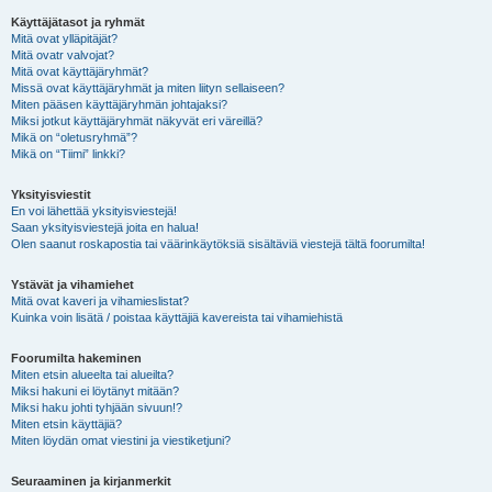
Käyttäjätasot ja ryhmät
Mitä ovat ylläpitäjät?
Mitä ovatr valvojat?
Mitä ovat käyttäjäryhmät?
Missä ovat käyttäjäryhmät ja miten liityn sellaiseen?
Miten pääsen käyttäjäryhmän johtajaksi?
Miksi jotkut käyttäjäryhmät näkyvät eri väreillä?
Mikä on “oletusryhmä”?
Mikä on “Tiimi” linkki?
Yksityisviestit
En voi lähettää yksityisviestejä!
Saan yksityisviestejä joita en halua!
Olen saanut roskapostia tai väärinkäytöksiä sisältäviä viestejä tältä foorumilta!
Ystävät ja vihamiehet
Mitä ovat kaveri ja vihamieslistat?
Kuinka voin lisätä / poistaa käyttäjiä kavereista tai vihamiehistä
Foorumilta hakeminen
Miten etsin alueelta tai alueilta?
Miksi hakuni ei löytänyt mitään?
Miksi haku johti tyhjään sivuun!?
Miten etsin käyttäjiä?
Miten löydän omat viestini ja viestiketjuni?
Seuraaminen ja kirjanmerkit