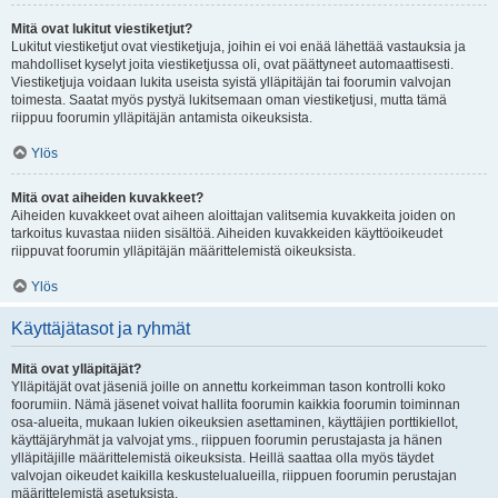
Mitä ovat lukitut viestiketjut?
Lukitut viestiketjut ovat viestiketjuja, joihin ei voi enää lähettää vastauksia ja
mahdolliset kyselyt joita viestiketjussa oli, ovat päättyneet automaattisesti.
Viestiketjuja voidaan lukita useista syistä ylläpitäjän tai foorumin valvojan
toimesta. Saatat myös pystyä lukitsemaan oman viestiketjusi, mutta tämä
riippuu foorumin ylläpitäjän antamista oikeuksista.
Ylös
Mitä ovat aiheiden kuvakkeet?
Aiheiden kuvakkeet ovat aiheen aloittajan valitsemia kuvakkeita joiden on
tarkoitus kuvastaa niiden sisältöä. Aiheiden kuvakkeiden käyttöoikeudet
riippuvat foorumin ylläpitäjän määrittelemistä oikeuksista.
Ylös
Käyttäjätasot ja ryhmät
Mitä ovat ylläpitäjät?
Ylläpitäjät ovat jäseniä joille on annettu korkeimman tason kontrolli koko
foorumiin. Nämä jäsenet voivat hallita foorumin kaikkia foorumin toiminnan
osa-alueita, mukaan lukien oikeuksien asettaminen, käyttäjien porttikiellot,
käyttäjäryhmät ja valvojat yms., riippuen foorumin perustajasta ja hänen
ylläpitäjille määrittelemistä oikeuksista. Heillä saattaa olla myös täydet
valvojan oikeudet kaikilla keskustelualueilla, riippuen foorumin perustajan
määrittelemistä asetuksista.