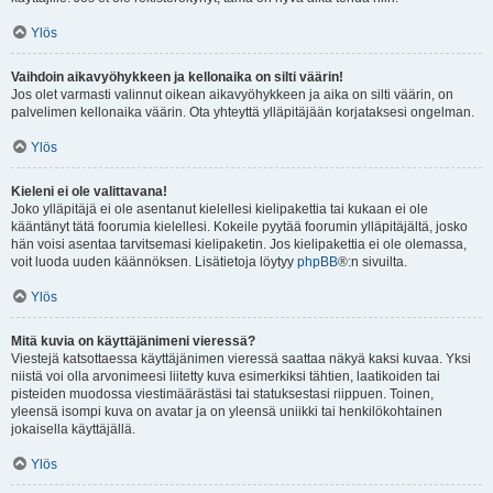
Ylös
Vaihdoin aikavyöhykkeen ja kellonaika on silti väärin!
Jos olet varmasti valinnut oikean aikavyöhykkeen ja aika on silti väärin, on
palvelimen kellonaika väärin. Ota yhteyttä ylläpitäjään korjataksesi ongelman.
Ylös
Kieleni ei ole valittavana!
Joko ylläpitäjä ei ole asentanut kielellesi kielipakettia tai kukaan ei ole
kääntänyt tätä foorumia kielellesi. Kokeile pyytää foorumin ylläpitäjältä, josko
hän voisi asentaa tarvitsemasi kielipaketin. Jos kielipakettia ei ole olemassa,
voit luoda uuden käännöksen. Lisätietoja löytyy
phpBB
®:n sivuilta.
Ylös
Mitä kuvia on käyttäjänimeni vieressä?
Viestejä katsottaessa käyttäjänimen vieressä saattaa näkyä kaksi kuvaa. Yksi
niistä voi olla arvonimeesi liitetty kuva esimerkiksi tähtien, laatikoiden tai
pisteiden muodossa viestimäärästäsi tai statuksestasi riippuen. Toinen,
yleensä isompi kuva on avatar ja on yleensä uniikki tai henkilökohtainen
jokaisella käyttäjällä.
Ylös