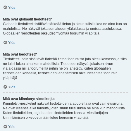
Ylös
Mitä ovat globaalit tiedotteet?
Globaalit tiedotteet sisältävät tärkeää tietoa ja sinun tulisi lukea ne aina kun on
mahdolista. Ne näkyvät jokaisen alueen ylälaidassa ja omissa asetuksissa.
Globaalien tiedotteiden oikeudet myöntää foorumin ylläpitäjä.
Ylös
Mitä ovat tiedotteet?
Tiedotteet usein sisältävät tärkeää tietoa foorumista jota olet lukemassa ja siksi
ne tulisi lukea aina kun mahdollista. Tiedotteet näkyvät jokaisen sivun
ylälaidassa niillä foorumeilla joihin ne on lähetetty. Kuten globaalien
tiedotteiden kohdalla, tiedotteiden lähettämisen oikeudet antaa foorumin
ylläpitäjä.
Ylös
Mitä ovat kiinnitetyt viestiketjut
Kiinnitetyt viestiketjut näkyvät tiedotteiden alapuolella ja ovat vain etusivulla.
Ne ovat yleensä aika tärkeitä, joten sinun tulisi lukea ne aina kun mahdollista.
Kuten tiedotteiden ja globaalien tiedotteiden kanssa, viestiketjujen
kiinnittämisen oikeudet määrittelee foorumin ylläpitäjä.
Ylös