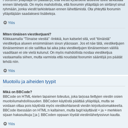
Foorumin ylläpitäjä on päättänyt, että viestit kyseiselle alueelle tulee tarkastaa
ennen lähetystä. On myös mahdollista, että foorumin ylläpitäjä on siirtänyt sinut
ryhmään, jonka viestit tarkistetaan ennen lähettämistä. Ota yhteyttä foorumin
ylläpitäjään saadaksesi lisätietoja.
Ylös
Miten tönäisen viestiketjuani?
Klikkaamalla “Tönaise viestiä” -linkkiä, kun katselet sitä, voit “tönäistä”
viestiketjua alueen ensimmäisen sivun yläosaan. Jos et näe tätä, viestiketjujen
tönäiseminen ei ole sallittua tai aika joka viestiketjujen tönäisemisen välillä
vaaditaan ei ole vielä kulunut. On myös mahdollista nostaa viestiketjua
vastaamalla siihen, mutta varmista että noudatat foorumin sääntöjä jos päätät
tehdä niin.
Ylös
Muotoilu ja aiheiden tyypit
Mikä on BBCode?
BBCode on HTML-kielen tapainen toteutus, joka tarjoaa tiettyjen viestin osien
muotoilumahdollisuuden. BBCoden käytöstä päättää ylläpitäjä, mutta se
voidaan ottaa pois käytöstä myös viestikohtaisesti viestin kirjoituslomakkeella.
BBCode itsessään on HTML:n kaltainen, mutta tagit käyttävät < ja > merkkien
sijaan hakasulkuja [ ja ]. BBCoden oppaan löydät viestinlähetyssivun kautta.
Ylös