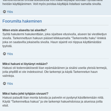
Vaihtoehtoisesti omista asetuksista voit lisätä käyttäjiä suoraan syöttämällä
heidän käyttäjänimen. Voit myös poistaa käyttäjiä listaltasi samalta sivulta.
Ylös
Foorumilta hakeminen
Miten etsin alueelta tai alueilta?
Syötä hakutermi hakukenttään, joka sijaitsee etusivulla, alueen tai viestiketjun
sivulla. Tarkennettuun hakuun pääset klikkaamalla “Tarkennettu haku”-linkkiä
joka on saatavilla jokaisella sivulla. Haun sijainti voi riippua käyttämästäsi
tyylistä.
Ylös
Miksi hakuni ei löytänyt mitään?
Hakusi oli todennäköisesti liian epämääräinen ja sisälsi useita yleisiä termejä,
joita phpBB ei ole indeksoinut. Ole tarkempi ja käytä Tarkennetun haun
valintoja.
Ylös
Miksi haku johti tyhjään sivuun!?
Hakusi palautti liian monta tulosta ja palvelin ei pystynyt käsittelemään niitä.
Käytä “Tarkennettua hakua” ja ole tarkempi hakuehdoissa ja alueissa joilta
etsit.