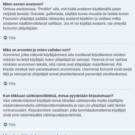
Miten asetan avataren?
Omissa asetuksissa, “Profiilin” alla, voit lisätä avataren käyttämällä jotain
neljästä tavasta: Gravatar, galleriasta, käyttää kuvaa muualta tai ladata kuvan.
Foorumin ylläpitäjä päättää otetaanko avataret käyttöön ja valitsee mitkä
avatarien käyttöönottotavat sallitaan. Jos et voi käyttää avataria, ota yhteyttä
foorumin ylläpitäjään.
Ylös
Mikä on arvonimi ja miten vaihdan sen?
Arvonimet, jotka näkyvät käyttäjänimesi alla osoittavat kirjoittamiesi viestien
määrän tai tietyt käyttäjät, kuten ylläpitäjät tai valvojat. Yleensä et voi vaihtaa
minkään arvonimen tekstiä, sillä nämä ovat ylläpitäjän määrittelemiä. Älä
kirjoita viestejä vain parantaaksesi arvonimeäsi. Useimmat foorumit eivät siedä
tätä ja valvojat tai ylläpitäjät voivat yksinkertaisesti pienentää viestilaskuriasi.
Ylös
Kun klikkaan sähköpostilinkkiä, minua pyydetään kirjautumaan?
Vain rekisteröityneet käyttäjät voivat lähettää sähköpostia muille käyttäjille
sisäänrakennetulla sähköpostilomakkeella ja vain jos ylläpitäjä sallii tämän
ominaisuuden. Kirjautuminen vaaditaan, jotta tunnistautumattomat käyttäjät
eivät voisi väärinkäyttää sähköpostijärjestelmää.
Ylös