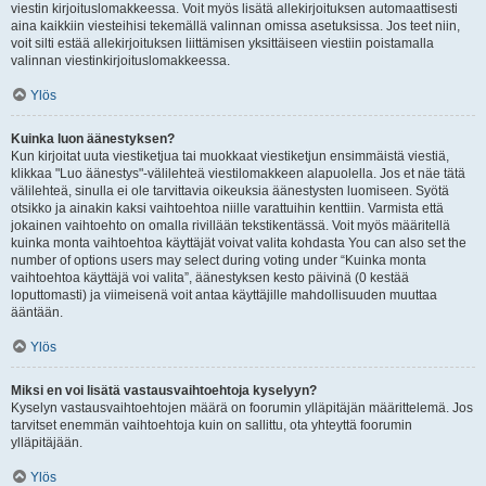
viestin kirjoituslomakkeessa. Voit myös lisätä allekirjoituksen automaattisesti
aina kaikkiin viesteihisi tekemällä valinnan omissa asetuksissa. Jos teet niin,
voit silti estää allekirjoituksen liittämisen yksittäiseen viestiin poistamalla
valinnan viestinkirjoituslomakkeessa.
Ylös
Kuinka luon äänestyksen?
Kun kirjoitat uuta viestiketjua tai muokkaat viestiketjun ensimmäistä viestiä,
klikkaa "Luo äänestys"-välilehteä viestilomakkeen alapuolella. Jos et näe tätä
välilehteä, sinulla ei ole tarvittavia oikeuksia äänestysten luomiseen. Syötä
otsikko ja ainakin kaksi vaihtoehtoa niille varattuihin kenttiin. Varmista että
jokainen vaihtoehto on omalla rivillään tekstikentässä. Voit myös määritellä
kuinka monta vaihtoehtoa käyttäjät voivat valita kohdasta You can also set the
number of options users may select during voting under “Kuinka monta
vaihtoehtoa käyttäjä voi valita”, äänestyksen kesto päivinä (0 kestää
loputtomasti) ja viimeisenä voit antaa käyttäjille mahdollisuuden muuttaa
ääntään.
Ylös
Miksi en voi lisätä vastausvaihtoehtoja kyselyyn?
Kyselyn vastausvaihtoehtojen määrä on foorumin ylläpitäjän määrittelemä. Jos
tarvitset enemmän vaihtoehtoja kuin on sallittu, ota yhteyttä foorumin
ylläpitäjään.
Ylös