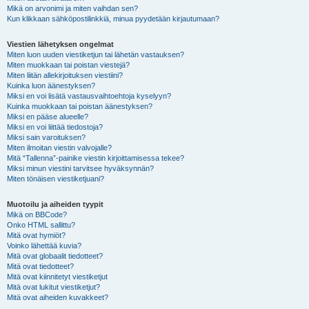
Mikä on arvonimi ja miten vaihdan sen?
Kun klikkaan sähköpostilinkkiä, minua pyydetään kirjautumaan?
Viestien lähetyksen ongelmat
Miten luon uuden viestiketjun tai lähetän vastauksen?
Miten muokkaan tai poistan viestejä?
Miten liitän allekirjoituksen viestiini?
Kuinka luon äänestyksen?
Miksi en voi lisätä vastausvaihtoehtoja kyselyyn?
Kuinka muokkaan tai poistan äänestyksen?
Miksi en pääse alueelle?
Miksi en voi liittää tiedostoja?
Miksi sain varoituksen?
Miten ilmoitan viestin valvojalle?
Mitä “Tallenna”-painike viestin kirjoittamisessa tekee?
Miksi minun viestini tarvitsee hyväksynnän?
Miten tönäisen viestiketjuani?
Muotoilu ja aiheiden tyypit
Mikä on BBCode?
Onko HTML sallittu?
Mitä ovat hymiöt?
Voinko lähettää kuvia?
Mitä ovat globaalit tiedotteet?
Mitä ovat tiedotteet?
Mitä ovat kiinnitetyt viestiketjut
Mitä ovat lukitut viestiketjut?
Mitä ovat aiheiden kuvakkeet?