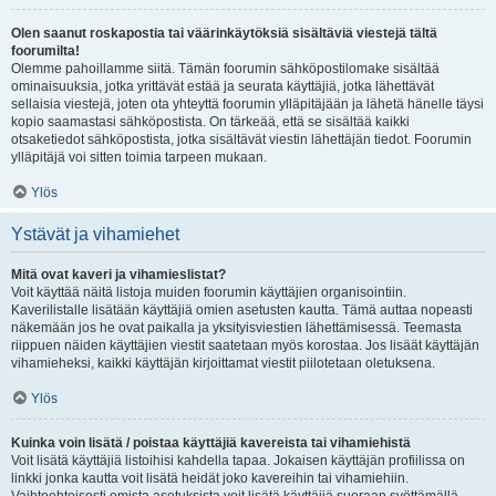
Olen saanut roskapostia tai väärinkäytöksiä sisältäviä viestejä tältä
foorumilta!
Olemme pahoillamme siitä. Tämän foorumin sähköpostilomake sisältää
ominaisuuksia, jotka yrittävät estää ja seurata käyttäjiä, jotka lähettävät
sellaisia viestejä, joten ota yhteyttä foorumin ylläpitäjään ja lähetä hänelle täysi
kopio saamastasi sähköpostista. On tärkeää, että se sisältää kaikki
otsaketiedot sähköpostista, jotka sisältävät viestin lähettäjän tiedot. Foorumin
ylläpitäjä voi sitten toimia tarpeen mukaan.
Ylös
Ystävät ja vihamiehet
Mitä ovat kaveri ja vihamieslistat?
Voit käyttää näitä listoja muiden foorumin käyttäjien organisointiin.
Kaverilistalle lisätään käyttäjiä omien asetusten kautta. Tämä auttaa nopeasti
näkemään jos he ovat paikalla ja yksityisviestien lähettämisessä. Teemasta
riippuen näiden käyttäjien viestit saatetaan myös korostaa. Jos lisäät käyttäjän
vihamieheksi, kaikki käyttäjän kirjoittamat viestit piilotetaan oletuksena.
Ylös
Kuinka voin lisätä / poistaa käyttäjiä kavereista tai vihamiehistä
Voit lisätä käyttäjiä listoihisi kahdella tapaa. Jokaisen käyttäjän profiilissa on
linkki jonka kautta voit lisätä heidät joko kavereihin tai vihamiehiin.