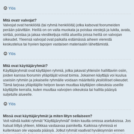
Ylös
Mitä ovatr valvojat?
Valvojat ovat henkilöitä (tai ryhmä henkilöitä) jotka katsovat foorumeiden
perään päivittäin. Heillä on on valta muokata ja poistaa viestejä ja lukita, avata,
siirtää, poistaa ja jakaa viestiketjuja niillä alueilla joissa heillä on valvojan
oikeudet. Yleensä valvojat ovat paikalla estämässä aiheen vierestä
keskustelua tai hyvien tapojen vastaisen materiaalin lähettämistä.
Ylös
Mitä ovat käyttäjäryhmät?
Käyttäjäryhmät ovat käyttäjien ryhmiä, jotka jakavat yhteisön hallittaviin osiin,
joiden kanssa foorumin ylläpitäjät voivat toimia. Jokainen käyttäjä voi kuulua
useisiin ryhmiin ja jokaiselle ryhmälle voidaan määritellä yksilölliset oikeudet.
Tämä tarjoaa ylläpitäjille helpon tavan muuttaa käyttäjien oikeuksia useille
käyttäjille kerralla, kuten muuttaa valvojien oikeuksia tai hallita pääsyä
suljetulle alueelle.
Ylös
Missä ovat käyttäjäryhmät ja miten liityn sellaiseen?
Voit nähdä kaikki ryhmät “Käyttäjäryhmät”-linkin kautta omissa asetuksissa. Jos
haluat liittyä yhteen, klikkaa vastaavaa painiketta. Kaikissa ryhmissä ei
kuitenkaan ole vapaata pääsyä. Jotkut ryhmät vaativat hyväksynnän ennen