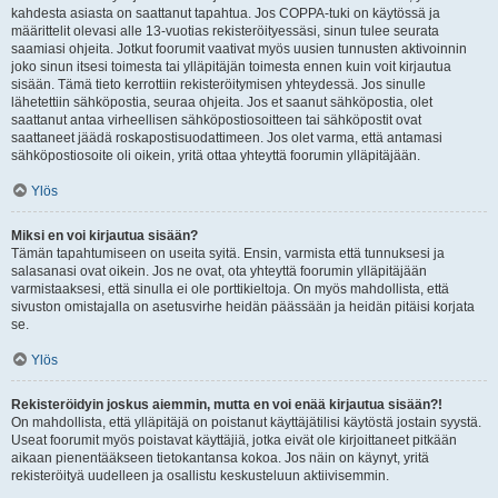
kahdesta asiasta on saattanut tapahtua. Jos COPPA-tuki on käytössä ja
määrittelit olevasi alle 13-vuotias rekisteröityessäsi, sinun tulee seurata
saamiasi ohjeita. Jotkut foorumit vaativat myös uusien tunnusten aktivoinnin
joko sinun itsesi toimesta tai ylläpitäjän toimesta ennen kuin voit kirjautua
sisään. Tämä tieto kerrottiin rekisteröitymisen yhteydessä. Jos sinulle
lähetettiin sähköpostia, seuraa ohjeita. Jos et saanut sähköpostia, olet
saattanut antaa virheellisen sähköpostiosoitteen tai sähköpostit ovat
saattaneet jäädä roskapostisuodattimeen. Jos olet varma, että antamasi
sähköpostiosoite oli oikein, yritä ottaa yhteyttä foorumin ylläpitäjään.
Ylös
Miksi en voi kirjautua sisään?
Tämän tapahtumiseen on useita syitä. Ensin, varmista että tunnuksesi ja
salasanasi ovat oikein. Jos ne ovat, ota yhteyttä foorumin ylläpitäjään
varmistaaksesi, että sinulla ei ole porttikieltoja. On myös mahdollista, että
sivuston omistajalla on asetusvirhe heidän päässään ja heidän pitäisi korjata
se.
Ylös
Rekisteröidyin joskus aiemmin, mutta en voi enää kirjautua sisään?!
On mahdollista, että ylläpitäjä on poistanut käyttäjätilisi käytöstä jostain syystä.
Useat foorumit myös poistavat käyttäjiä, jotka eivät ole kirjoittaneet pitkään
aikaan pienentääkseen tietokantansa kokoa. Jos näin on käynyt, yritä
rekisteröityä uudelleen ja osallistu keskusteluun aktiivisemmin.