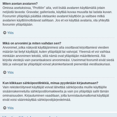
Miten asetan avataren?
Omissa asetuksissa, “Profiilin” alla, voit lisätä avataren käyttämällä jotain
neljästä tavasta: Gravatar, galleriasta, käyttää kuvaa muualta tai ladata kuvan.
Foorumin ylläpitäjä päättää otetaanko avataret käyttöön ja valitsee mitkä
avatarien käyttöönottotavat sallitaan. Jos et voi käyttää avataria, ota yhteyttä
foorumin ylläpitäjään.
Ylös
Mikä on arvonimi ja miten vaihdan sen?
Arvonimet, jotka näkyvät käyttäjänimesi alla osoittavat kirjoittamiesi viestien
määrän tai tietyt käyttäjät, kuten ylläpitäjät tai valvojat. Yleensä et voi vaihtaa
minkään arvonimen tekstiä, sillä nämä ovat ylläpitäjän määrittelemiä. Älä
kirjoita viestejä vain parantaaksesi arvonimeäsi. Useimmat foorumit eivät siedä
tätä ja valvojat tai ylläpitäjät voivat yksinkertaisesti pienentää viestilaskuriasi.
Ylös
Kun klikkaan sähköpostilinkkiä, minua pyydetään kirjautumaan?
Vain rekisteröityneet käyttäjät voivat lähettää sähköpostia muille käyttäjille
sisäänrakennetulla sähköpostilomakkeella ja vain jos ylläpitäjä sallii tämän
ominaisuuden. Kirjautuminen vaaditaan, jotta tunnistautumattomat käyttäjät
eivät voisi väärinkäyttää sähköpostijärjestelmää.
Ylös