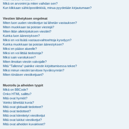
Mikä on arvonimi ja miten vaihdan sen?
Kun klikkaan sähköpostilinkkiä, minua pyydetään kirjautumaan?
Viestien lähetyksen ongelmat
Miten luon uuden viestiketjun tai lähetän vastauksen?
Miten muokkaan tai poistan viestejä?
Miten liitän allekirjoituksen viestiini?
Kuinka luon äänestyksen?
Miksi en voi lisätä vastausvaihtoehtoja kyselyyn?
Kuinka muokkaan tai poistan äänestyksen?
Miksi en pääse alueelle?
Miksi en voi liittää tiedostoja?
Miksi sain varoituksen?
Miten ilmoitan viestin valvojalle?
Mitä “Tallenna”-painike viestin kirjoittamisessa tekee?
Miksi minun viestini tarvitsee hyväksynnän?
Miten tönäisen viestiketjuani?
Muotoilu ja aiheiden tyypit
Mikä on BBCode?
Onko HTML sallittu?
Mitä ovat hymiöt?
Voinko lähettää kuvia?
Mitä ovat globaalit tiedotteet?
Mitä ovat tiedotteet?
Mitä ovat kiinnitetyt viestiketjut
Mitä ovat lukitut viestiketjut?
Mitä ovat aiheiden kuvakkeet?