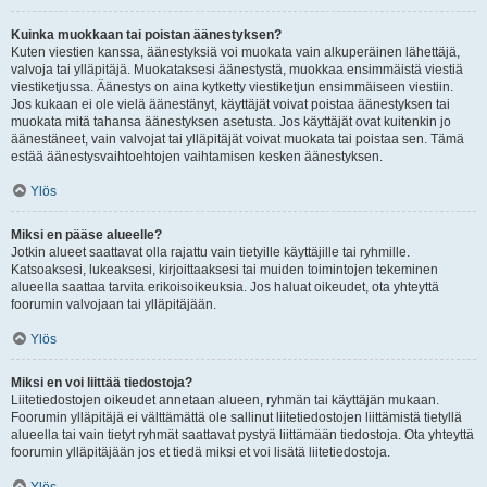
Kuinka muokkaan tai poistan äänestyksen?
Kuten viestien kanssa, äänestyksiä voi muokata vain alkuperäinen lähettäjä,
valvoja tai ylläpitäjä. Muokataksesi äänestystä, muokkaa ensimmäistä viestiä
viestiketjussa. Äänestys on aina kytketty viestiketjun ensimmäiseen viestiin.
Jos kukaan ei ole vielä äänestänyt, käyttäjät voivat poistaa äänestyksen tai
muokata mitä tahansa äänestyksen asetusta. Jos käyttäjät ovat kuitenkin jo
äänestäneet, vain valvojat tai ylläpitäjät voivat muokata tai poistaa sen. Tämä
estää äänestysvaihtoehtojen vaihtamisen kesken äänestyksen.
Ylös
Miksi en pääse alueelle?
Jotkin alueet saattavat olla rajattu vain tietyille käyttäjille tai ryhmille.
Katsoaksesi, lukeaksesi, kirjoittaaksesi tai muiden toimintojen tekeminen
alueella saattaa tarvita erikoisoikeuksia. Jos haluat oikeudet, ota yhteyttä
foorumin valvojaan tai ylläpitäjään.
Ylös
Miksi en voi liittää tiedostoja?
Liitetiedostojen oikeudet annetaan alueen, ryhmän tai käyttäjän mukaan.
Foorumin ylläpitäjä ei välttämättä ole sallinut liitetiedostojen liittämistä tietyllä
alueella tai vain tietyt ryhmät saattavat pystyä liittämään tiedostoja. Ota yhteyttä
foorumin ylläpitäjään jos et tiedä miksi et voi lisätä liitetiedostoja.