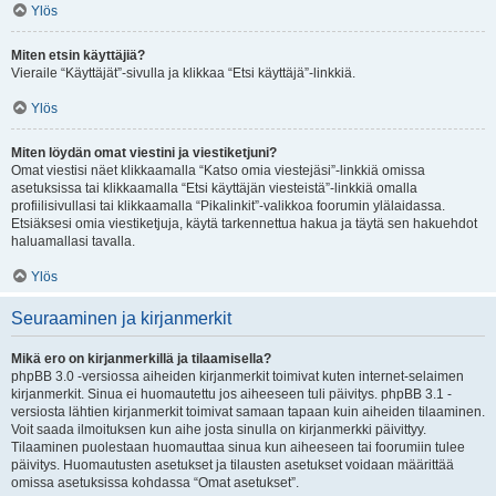
Ylös
Miten etsin käyttäjiä?
Vieraile “Käyttäjät”-sivulla ja klikkaa “Etsi käyttäjä”-linkkiä.
Ylös
Miten löydän omat viestini ja viestiketjuni?
Omat viestisi näet klikkaamalla “Katso omia viestejäsi”-linkkiä omissa
asetuksissa tai klikkaamalla “Etsi käyttäjän viesteistä”-linkkiä omalla
profiilisivullasi tai klikkaamalla “Pikalinkit”-valikkoa foorumin ylälaidassa.
Etsiäksesi omia viestiketjuja, käytä tarkennettua hakua ja täytä sen hakuehdot
haluamallasi tavalla.
Ylös
Seuraaminen ja kirjanmerkit
Mikä ero on kirjanmerkillä ja tilaamisella?
phpBB 3.0 -versiossa aiheiden kirjanmerkit toimivat kuten internet-selaimen
kirjanmerkit. Sinua ei huomautettu jos aiheeseen tuli päivitys. phpBB 3.1 -
versiosta lähtien kirjanmerkit toimivat samaan tapaan kuin aiheiden tilaaminen.
Voit saada ilmoituksen kun aihe josta sinulla on kirjanmerkki päivittyy.
Tilaaminen puolestaan huomauttaa sinua kun aiheeseen tai foorumiin tulee
päivitys. Huomautusten asetukset ja tilausten asetukset voidaan määrittää
omissa asetuksissa kohdassa “Omat asetukset”.