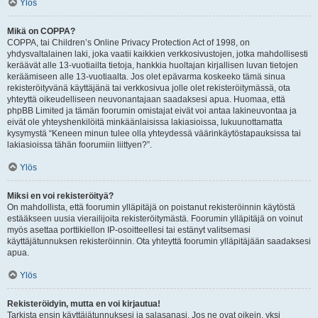
Ylös
Mikä on COPPA?
COPPA, tai Children’s Online Privacy Protection Act of 1998, on
yhdysvaltalainen laki, joka vaatii kaikkien verkkosivustojen, jotka mahdollisesti
keräävät alle 13-vuotiailta tietoja, hankkia huoltajan kirjallisen luvan tietojen
keräämiseen alle 13-vuotiaalta. Jos olet epävarma koskeeko tämä sinua
rekisteröityvänä käyttäjänä tai verkkosivua jolle olet rekisteröitymässä, ota
yhteyttä oikeudelliseen neuvonantajaan saadaksesi apua. Huomaa, että
phpBB Limited ja tämän foorumin omistajat eivät voi antaa lakineuvontaa ja
eivät ole yhteyshenkilöitä minkäänlaisissa lakiasioissa, lukuunottamatta
kysymystä “Keneen minun tulee olla yhteydessä väärinkäytöstapauksissa tai
lakiasioissa tähän foorumiin liittyen?”.
Ylös
Miksi en voi rekisteröityä?
On mahdollista, että foorumin ylläpitäjä on poistanut rekisteröinnin käytöstä
estääkseen uusia vierailijoita rekisteröitymästä. Foorumin ylläpitäjä on voinut
myös asettaa porttikiellon IP-osoitteellesi tai estänyt valitsemasi
käyttäjätunnuksen rekisteröinnin. Ota yhteyttä foorumin ylläpitäjään saadaksesi
apua.
Ylös
Rekisteröidyin, mutta en voi kirjautua!
Tarkista ensin käyttäjätunnuksesi ja salasanasi. Jos ne ovat oikein, yksi