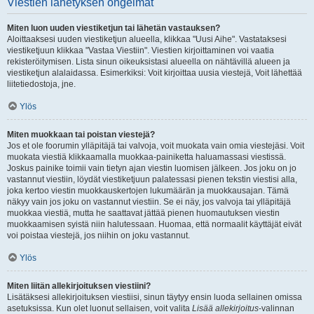
Viestien lähetyksen ongelmat
Miten luon uuden viestiketjun tai lähetän vastauksen?
Aloittaaksesi uuden viestiketjun alueella, klikkaa "Uusi Aihe". Vastataksesi
viestiketjuun klikkaa "Vastaa Viestiin". Viestien kirjoittaminen voi vaatia
rekisteröitymisen. Lista sinun oikeuksistasi alueella on nähtävillä alueen ja
viestiketjun alalaidassa. Esimerkiksi: Voit kirjoittaa uusia viestejä, Voit lähettää
liitetiedostoja, jne.
Ylös
Miten muokkaan tai poistan viestejä?
Jos et ole foorumin ylläpitäjä tai valvoja, voit muokata vain omia viestejäsi. Voit
muokata viestiä klikkaamalla muokkaa-painiketta haluamassasi viestissä.
Joskus painike toimii vain tietyn ajan viestin luomisen jälkeen. Jos joku on jo
vastannut viestiin, löydät viestiketjuun palatessasi pienen tekstin viestisi alla,
joka kertoo viestin muokkauskertojen lukumäärän ja muokkausajan. Tämä
näkyy vain jos joku on vastannut viestiin. Se ei näy, jos valvoja tai ylläpitäjä
muokkaa viestiä, mutta he saattavat jättää pienen huomautuksen viestin
muokkaamisen syistä niin halutessaan. Huomaa, että normaalit käyttäjät eivät
voi poistaa viestejä, jos niihin on joku vastannut.
Ylös
Miten liitän allekirjoituksen viestiini?
Lisätäksesi allekirjoituksen viestiisi, sinun täytyy ensin luoda sellainen omissa
asetuksissa. Kun olet luonut sellaisen, voit valita
Lisää allekirjoitus
-valinnan