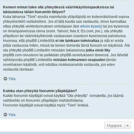
Keneen minun tulee olla yhteydessä väärinkäytöstapauksissa tai
lakiasioissa tähän foorumiin liittyen?
Kuka tahansa “Tiimi”-sivulla mainituista ylläpitäjistä on todennäköisesti sopiva
yhteyshenkilö valituksillesi. Jos et tätä kautta saa vastausta, sinun kannattaa
ottaa yhteyttä verkkotunnuksen omistajaan (tee
whois-kysely
) tai jos kyseessä
on ilmaispalvelussa oleva (esim. Yahoo!, free.fr, f2s.com, jne.), ota yhteyttä
ylläpitoon tai väärinkäytöksistä vastaavaan osastoon kyseisessä palvelussa.
Huomaa, että phpBB Limitedillä
ei ole lainkaan toimivaltaa
ja sitä ei voida
pitää vastuussa miten, missä tai kenen toimesta tämä foorumi on käytössä. Älä
ota yhteyttä phpBB Limitediin missään lakiasioissa
jotka eivät liity
phpBB.com-sivustoon tai pelkkään phpBB-sovellukseen itseensä. Jos lähetät
sähköpostia phpBB Limitedille
mistään kolmannen osapuolen
tämän
sovelluksen käytöstä, voit odottaa niukkasanaista vastausta, jos edes
vastausta lainkaan.
Ylös
Kuinka otan yhteyttä foorumin ylläpitäjään?
Kaikki foorumin käyttäjät voivat käyttää “Ota yhteyttä” -lomaketta, jos täämä
vaihtoehto on foorumin ylläpitäjän mahdollistama.
Foorumin käyttäjät voivat käyttää myös “Tiimi”-linkkiä.
Ylös
Hyppää