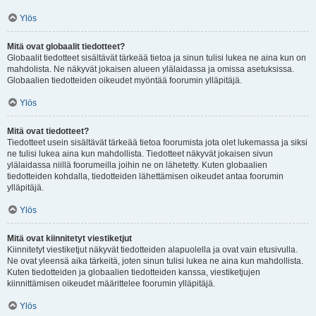
Ylös
Mitä ovat globaalit tiedotteet?
Globaalit tiedotteet sisältävät tärkeää tietoa ja sinun tulisi lukea ne aina kun on
mahdolista. Ne näkyvät jokaisen alueen ylälaidassa ja omissa asetuksissa.
Globaalien tiedotteiden oikeudet myöntää foorumin ylläpitäjä.
Ylös
Mitä ovat tiedotteet?
Tiedotteet usein sisältävät tärkeää tietoa foorumista jota olet lukemassa ja siksi
ne tulisi lukea aina kun mahdollista. Tiedotteet näkyvät jokaisen sivun
ylälaidassa niillä foorumeilla joihin ne on lähetetty. Kuten globaalien
tiedotteiden kohdalla, tiedotteiden lähettämisen oikeudet antaa foorumin
ylläpitäjä.
Ylös
Mitä ovat kiinnitetyt viestiketjut
Kiinnitetyt viestiketjut näkyvät tiedotteiden alapuolella ja ovat vain etusivulla.
Ne ovat yleensä aika tärkeitä, joten sinun tulisi lukea ne aina kun mahdollista.
Kuten tiedotteiden ja globaalien tiedotteiden kanssa, viestiketjujen
kiinnittämisen oikeudet määrittelee foorumin ylläpitäjä.
Ylös