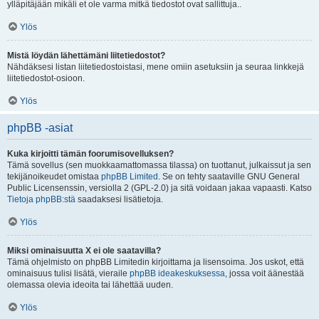
ylläpitäjään mikäli et ole varma mitkä tiedostot ovat sallittuja..
Ylös
Mistä löydän lähettämäni liitetiedostot?
Nähdäksesi listan liitetiedostoistasi, mene omiin asetuksiin ja seuraa linkkejä
liitetiedostot-osioon.
Ylös
phpBB -asiat
Kuka kirjoitti tämän foorumisovelluksen?
Tämä sovellus (sen muokkaamattomassa tilassa) on tuottanut, julkaissut ja sen
tekijänoikeudet omistaa
phpBB Limited
. Se on tehty saataville GNU General
Public Licensenssin, versiolla 2 (GPL-2.0) ja sitä voidaan jakaa vapaasti. Katso
Tietoja phpBB:stä
saadaksesi lisätietoja.
Ylös
Miksi ominaisuutta X ei ole saatavilla?
Tämä ohjelmisto on phpBB Limitedin kirjoittama ja lisensoima. Jos uskot, että
ominaisuus tulisi lisätä, vieraile
phpBB ideakeskuksessa
, jossa voit äänestää
olemassa olevia ideoita tai lähettää uuden.
Ylös