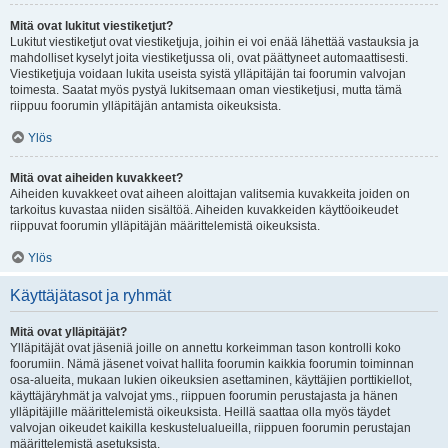
Mitä ovat lukitut viestiketjut?
Lukitut viestiketjut ovat viestiketjuja, joihin ei voi enää lähettää vastauksia ja
mahdolliset kyselyt joita viestiketjussa oli, ovat päättyneet automaattisesti.
Viestiketjuja voidaan lukita useista syistä ylläpitäjän tai foorumin valvojan
toimesta. Saatat myös pystyä lukitsemaan oman viestiketjusi, mutta tämä
riippuu foorumin ylläpitäjän antamista oikeuksista.
Ylös
Mitä ovat aiheiden kuvakkeet?
Aiheiden kuvakkeet ovat aiheen aloittajan valitsemia kuvakkeita joiden on
tarkoitus kuvastaa niiden sisältöä. Aiheiden kuvakkeiden käyttöoikeudet
riippuvat foorumin ylläpitäjän määrittelemistä oikeuksista.
Ylös
Käyttäjätasot ja ryhmät
Mitä ovat ylläpitäjät?
Ylläpitäjät ovat jäseniä joille on annettu korkeimman tason kontrolli koko
foorumiin. Nämä jäsenet voivat hallita foorumin kaikkia foorumin toiminnan
osa-alueita, mukaan lukien oikeuksien asettaminen, käyttäjien porttikiellot,
käyttäjäryhmät ja valvojat yms., riippuen foorumin perustajasta ja hänen
ylläpitäjille määrittelemistä oikeuksista. Heillä saattaa olla myös täydet
valvojan oikeudet kaikilla keskustelualueilla, riippuen foorumin perustajan
määrittelemistä asetuksista.