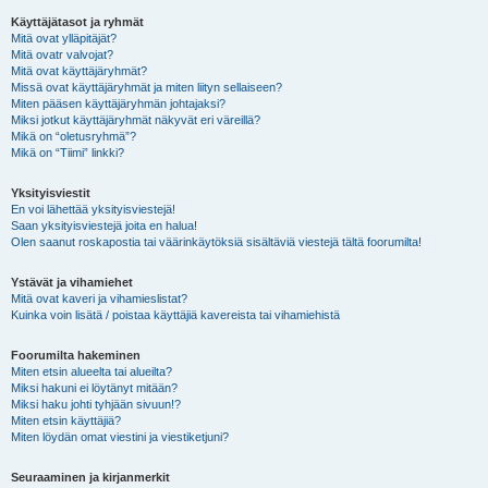
Käyttäjätasot ja ryhmät
Mitä ovat ylläpitäjät?
Mitä ovatr valvojat?
Mitä ovat käyttäjäryhmät?
Missä ovat käyttäjäryhmät ja miten liityn sellaiseen?
Miten pääsen käyttäjäryhmän johtajaksi?
Miksi jotkut käyttäjäryhmät näkyvät eri väreillä?
Mikä on “oletusryhmä”?
Mikä on “Tiimi” linkki?
Yksityisviestit
En voi lähettää yksityisviestejä!
Saan yksityisviestejä joita en halua!
Olen saanut roskapostia tai väärinkäytöksiä sisältäviä viestejä tältä foorumilta!
Ystävät ja vihamiehet
Mitä ovat kaveri ja vihamieslistat?
Kuinka voin lisätä / poistaa käyttäjiä kavereista tai vihamiehistä
Foorumilta hakeminen
Miten etsin alueelta tai alueilta?
Miksi hakuni ei löytänyt mitään?
Miksi haku johti tyhjään sivuun!?
Miten etsin käyttäjiä?
Miten löydän omat viestini ja viestiketjuni?
Seuraaminen ja kirjanmerkit