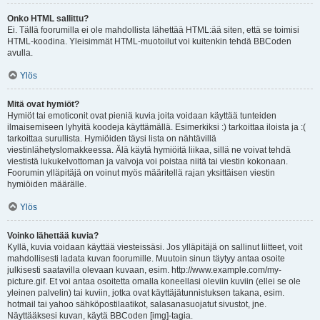
Onko HTML sallittu?
Ei. Tällä foorumilla ei ole mahdollista lähettää HTML:ää siten, että se toimisi
HTML-koodina. Yleisimmät HTML-muotoilut voi kuitenkin tehdä BBCoden
avulla.
Ylös
Mitä ovat hymiöt?
Hymiöt tai emoticonit ovat pieniä kuvia joita voidaan käyttää tunteiden
ilmaisemiseen lyhyitä koodeja käyttämällä. Esimerkiksi :) tarkoittaa iloista ja :(
tarkoittaa surullista. Hymiöiden täysi lista on nähtävillä
viestinlähetyslomakkeessa. Älä käytä hymiöitä liikaa, sillä ne voivat tehdä
viestistä lukukelvottoman ja valvoja voi poistaa niitä tai viestin kokonaan.
Foorumin ylläpitäjä on voinut myös määritellä rajan yksittäisen viestin
hymiöiden määrälle.
Ylös
Voinko lähettää kuvia?
Kyllä, kuvia voidaan käyttää viesteissäsi. Jos ylläpitäjä on sallinut liitteet, voit
mahdollisesti ladata kuvan foorumille. Muutoin sinun täytyy antaa osoite
julkisesti saatavilla olevaan kuvaan, esim. http://www.example.com/my-
picture.gif. Et voi antaa osoitetta omalla koneellasi oleviin kuviin (ellei se ole
yleinen palvelin) tai kuviin, jotka ovat käyttäjätunnistuksen takana, esim.
hotmail tai yahoo sähköpostilaatikot, salasanasuojatut sivustot, jne.
Näyttääksesi kuvan, käytä BBCoden [img]-tagia.