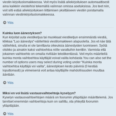
viestin kirjoituslomakkeessa. Voit myös lisätä allekirjoituksen automaattisesti
aina kaikkiin viesteihisi tekemällä valinnan omissa asetuksissa. Jos teet niin,
voit silti estää allekirjoituksen liittämisen yksittäiseen viestiin poistamalla
valinnan viestinkirjoituslomakkeessa.
Ylös
Kuinka luon äänestyksen?
Kun kirjoitat uuta viestiketjua tai muokkaat viestiketjun ensimmäistä viestiä,
klikkaa "Luo äänestys"-välilehteä viestilomakkeen alapuolella. Jos et näe tätä
välilehteä, sinulla ei ole tarvittavia oikeuksia äänestysten luomiseen. Syötä
otsikko ja ainakin kaksi vaihtoehtoa niille varattuihin kenttiin. Varmista että
jokainen vaihtoehto on omalla rivillään tekstikentässä. Voit myös määritellä
kuinka monta vaihtoehtoa käyttäjät voivat valita kohdasta You can also set the
number of options users may select during voting under “Kuinka monta
vaihtoehtoa käyttäjä voi valita”, äänestyksen kesto päivinä (0 kestää
loputtomasti) ja viimeisenä voit antaa käyttäjille mahdollisuuden muuttaa
ääntään.
Ylös
Miksi en voi lisätä vastausvaihtoehtoja kyselyyn?
Kyselyn vastausvaihtoehtojen määrä on foorumin ylläpitäjän määrittelemä. Jos
tarvitset enemmän vaihtoehtoja kuin on sallittu, ota yhteyttä foorumin
ylläpitäjään.
Ylös