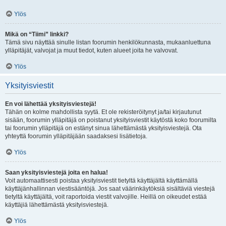
Ylös
Mikä on “Tiimi” linkki?
Tämä sivu näyttää sinulle listan foorumin henkilökunnasta, mukaanluettuna
ylläpitäjät, valvojat ja muut tiedot, kuten alueet joita he valvovat.
Ylös
Yksityisviestit
En voi lähettää yksityisviestejä!
Tähän on kolme mahdollista syytä. Et ole rekisteröitynyt ja/tai kirjautunut
sisään, foorumin ylläpitäjä on poistanut yksityisviestit käytöstä koko foorumilta
tai foorumin ylläpitäjä on estänyt sinua lähettämästä yksityisviestejä. Ota
yhteyttä foorumin ylläpitäjään saadaksesi lisätietoja.
Ylös
Saan yksityisviestejä joita en halua!
Voit automaattisesti poistaa yksityisviestit tietyltä käyttäjältä käyttämällä
käyttäjänhallinnan viestisääntöjä. Jos saat väärinkäytöksiä sisältäviä viestejä
tietyltä käyttäjältä, voit raportoida viestit valvojille. Heillä on oikeudet estää
käyttäjiä lähettämästä yksityisviestejä.
Ylös