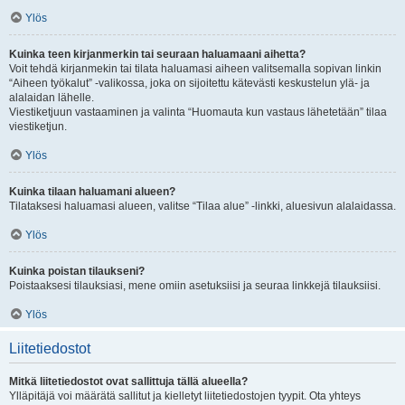
Ylös
Kuinka teen kirjanmerkin tai seuraan haluamaani aihetta?
Voit tehdä kirjanmekin tai tilata haluamasi aiheen valitsemalla sopivan linkin
“Aiheen työkalut” -valikossa, joka on sijoitettu kätevästi keskustelun ylä- ja
alalaidan lähelle.
Viestiketjuun vastaaminen ja valinta “Huomauta kun vastaus lähetetään” tilaa
viestiketjun.
Ylös
Kuinka tilaan haluamani alueen?
Tilataksesi haluamasi alueen, valitse “Tilaa alue” -linkki, aluesivun alalaidassa.
Ylös
Kuinka poistan tilaukseni?
Poistaaksesi tilauksiasi, mene omiin asetuksiisi ja seuraa linkkejä tilauksiisi.
Ylös
Liitetiedostot
Mitkä liitetiedostot ovat sallittuja tällä alueella?
Ylläpitäjä voi määrätä sallitut ja kielletyt liitetiedostojen tyypit. Ota yhteys