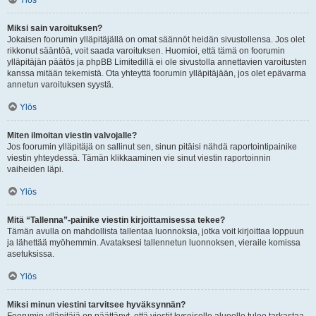
Ylös
Miksi sain varoituksen?
Jokaisen foorumin ylläpitäjällä on omat säännöt heidän sivustollensa. Jos olet
rikkonut sääntöä, voit saada varoituksen. Huomioi, että tämä on foorumin
ylläpitäjän päätös ja phpBB Limitedillä ei ole sivustolla annettavien varoitusten
kanssa mitään tekemistä. Ota yhteyttä foorumin ylläpitäjään, jos olet epävarma
annetun varoituksen syystä.
Ylös
Miten ilmoitan viestin valvojalle?
Jos foorumin ylläpitäjä on sallinut sen, sinun pitäisi nähdä raportointipainike
viestin yhteydessä. Tämän klikkaaminen vie sinut viestin raportoinnin
vaiheiden läpi.
Ylös
Mitä “Tallenna”-painike viestin kirjoittamisessa tekee?
Tämän avulla on mahdollista tallentaa luonnoksia, jotka voit kirjoittaa loppuun
ja lähettää myöhemmin. Avataksesi tallennetun luonnoksen, vieraile komissa
asetuksissa.
Ylös
Miksi minun viestini tarvitsee hyväksynnän?