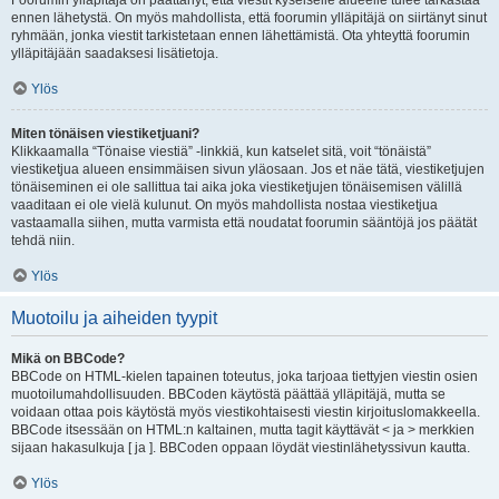
Foorumin ylläpitäjä on päättänyt, että viestit kyseiselle alueelle tulee tarkastaa
ennen lähetystä. On myös mahdollista, että foorumin ylläpitäjä on siirtänyt sinut
ryhmään, jonka viestit tarkistetaan ennen lähettämistä. Ota yhteyttä foorumin
ylläpitäjään saadaksesi lisätietoja.
Ylös
Miten tönäisen viestiketjuani?
Klikkaamalla “Tönaise viestiä” -linkkiä, kun katselet sitä, voit “tönäistä”
viestiketjua alueen ensimmäisen sivun yläosaan. Jos et näe tätä, viestiketjujen
tönäiseminen ei ole sallittua tai aika joka viestiketjujen tönäisemisen välillä
vaaditaan ei ole vielä kulunut. On myös mahdollista nostaa viestiketjua
vastaamalla siihen, mutta varmista että noudatat foorumin sääntöjä jos päätät
tehdä niin.
Ylös
Muotoilu ja aiheiden tyypit
Mikä on BBCode?
BBCode on HTML-kielen tapainen toteutus, joka tarjoaa tiettyjen viestin osien
muotoilumahdollisuuden. BBCoden käytöstä päättää ylläpitäjä, mutta se
voidaan ottaa pois käytöstä myös viestikohtaisesti viestin kirjoituslomakkeella.
BBCode itsessään on HTML:n kaltainen, mutta tagit käyttävät < ja > merkkien
sijaan hakasulkuja [ ja ]. BBCoden oppaan löydät viestinlähetyssivun kautta.
Ylös