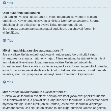
Ylös
Olen hukannut salasanani!
Älä panikoi! Vaikka salasanaasi ei voida palauttaa, se voidaan asettaa
uudelleen. Käy kirjautumissivulla ja klikkaa
Unohdin salasanani
. Seuraa
ohjeita ja sinun pitäisi kohta pystyä kirjautumaan uudelleen.
Jos et pysty asettamaan salasanaasi uudelleen, ota yhteyttä foorumin
ylläpitäjään.
Ylös
Miksi minut kirjataan ulos automaattisesti?
Jos et valitse
Muista minut
-laatikkoa kirjautuessasi, foorumi pitää sinut
kirjautuneena ennalta määritellyn ajan. Tämä estää muita väärinkäyttämästä
tunnuksiasi. Pysyäksesi kirjautuneena, valitse
Muista minut
-valinta
kirjautuessasi. Tämä ei ole suositeltavaa, jos käytät foorumia jaetulta koneelta,
esim. kirjastossa, nettikahvilassa tai koulun tietokoneluokassa. Jos et näe tätä
valintaa, foorumin ylläpitäjä on estänyt tämän toiminnon käyttämisen.
Ylös
Mitä “Poista kaikki foorumin evästeet” tekee?
“Poista kaikki foorumin evästeet” poistaa evästeet, jotka ovat phpBB:n luomia.
Ne tunnistavat sinut ja pitävät sinut kirjautuneena foorumille. Evästeet tarjoavat
myös toimintoja, kuten luettujen seurantaa, jos ne ovat foorumin ylläpitäjän
käyttöönottamia. Jos sinulla on sisään tai uloskirjautumisen kanssa ongelmia,