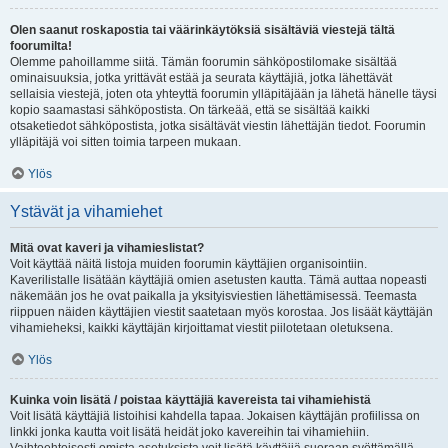
Olen saanut roskapostia tai väärinkäytöksiä sisältäviä viestejä tältä
foorumilta!
Olemme pahoillamme siitä. Tämän foorumin sähköpostilomake sisältää
ominaisuuksia, jotka yrittävät estää ja seurata käyttäjiä, jotka lähettävät
sellaisia viestejä, joten ota yhteyttä foorumin ylläpitäjään ja lähetä hänelle täysi
kopio saamastasi sähköpostista. On tärkeää, että se sisältää kaikki
otsaketiedot sähköpostista, jotka sisältävät viestin lähettäjän tiedot. Foorumin
ylläpitäjä voi sitten toimia tarpeen mukaan.
Ylös
Ystävät ja vihamiehet
Mitä ovat kaveri ja vihamieslistat?
Voit käyttää näitä listoja muiden foorumin käyttäjien organisointiin.
Kaverilistalle lisätään käyttäjiä omien asetusten kautta. Tämä auttaa nopeasti
näkemään jos he ovat paikalla ja yksityisviestien lähettämisessä. Teemasta
riippuen näiden käyttäjien viestit saatetaan myös korostaa. Jos lisäät käyttäjän
vihamieheksi, kaikki käyttäjän kirjoittamat viestit piilotetaan oletuksena.
Ylös
Kuinka voin lisätä / poistaa käyttäjiä kavereista tai vihamiehistä
Voit lisätä käyttäjiä listoihisi kahdella tapaa. Jokaisen käyttäjän profiilissa on
linkki jonka kautta voit lisätä heidät joko kavereihin tai vihamiehiin.