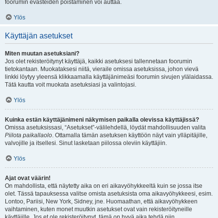
foorumin evästeiden poistaminen voi auttaa.
Ylös
Käyttäjän asetukset
Miten muutan asetuksiani?
Jos olet rekisteröitynyt käyttäjä, kaikki asetuksesi tallennetaan foorumin
tietokantaan. Muokataksesi niitä, vieraile omissa asetuksissa, johon vievä
linkki löytyy yleensä klikkaamalla käyttäjänimeäsi foorumin sivujen ylälaidassa.
Tätä kautta voit muokata asetuksiasi ja valintojasi.
Ylös
Kuinka estän käyttäjänimeni näkymisen paikalla olevissa käyttäjissä?
Omissa asetuksissasi, “Asetukset”-välilehdellä, löydät mahdollisuuden valita
Piilota paikallaolo
. Ottamalla tämän asetuksen käyttöön näyt vain ylläpitäjille,
valvojille ja itsellesi. Sinut lasketaan piilossa oleviin käyttäjiin.
Ylös
Ajat ovat väärin!
On mahdollista, että näytetty aika on eri aikavyöhykkeeltä kuin se jossa itse
olet. Tässä tapauksessa valitse omista asetuksista oma aikavyöhykkeesi, esim.
Lontoo, Pariisi, New York, Sidney, jne. Huomaathan, että aikavyöhykkeen
vaihtaminen, kuten monet muutkin asetukset ovat vain rekisteröityneille
käyttäjille. Jos et ole rekisteröitynyt, tämä on hyvä aika tehdä niin.