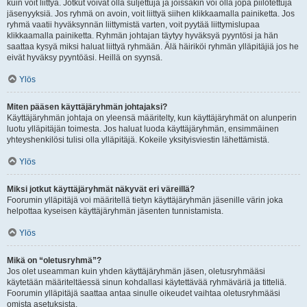
kuin voit liittyä. Jotkut voivat olla suljettuja ja joissakin voi olla jopa piilotettuja
jäsenyyksiä. Jos ryhmä on avoin, voit liittyä siihen klikkaamalla painiketta. Jos
ryhmä vaatii hyväksynnän liittymistä varten, voit pyytää liittymislupaa
klikkaamalla painiketta. Ryhmän johtajan täytyy hyväksyä pyyntösi ja hän
saattaa kysyä miksi haluat liittyä ryhmään. Älä häiriköi ryhmän ylläpitäjiä jos he
eivät hyväksy pyyntöäsi. Heillä on syynsä.
Ylös
Miten pääsen käyttäjäryhmän johtajaksi?
Käyttäjäryhmän johtaja on yleensä määritelty, kun käyttäjäryhmät on alunperin
luotu ylläpitäjän toimesta. Jos haluat luoda käyttäjäryhmän, ensimmäinen
yhteyshenkilösi tulisi olla ylläpitäjä. Kokeile yksityisviestin lähettämistä.
Ylös
Miksi jotkut käyttäjäryhmät näkyvät eri väreillä?
Foorumin ylläpitäjä voi määritellä tietyn käyttäjäryhmän jäsenille värin joka
helpottaa kyseisen käyttäjäryhmän jäsenten tunnistamista.
Ylös
Mikä on “oletusryhmä”?
Jos olet useamman kuin yhden käyttäjäryhmän jäsen, oletusryhmääsi
käytetään määriteltäessä sinun kohdallasi käytettävää ryhmäväriä ja titteliä.
Foorumin ylläpitäjä saattaa antaa sinulle oikeudet vaihtaa oletusryhmääsi
omista asetuksista.