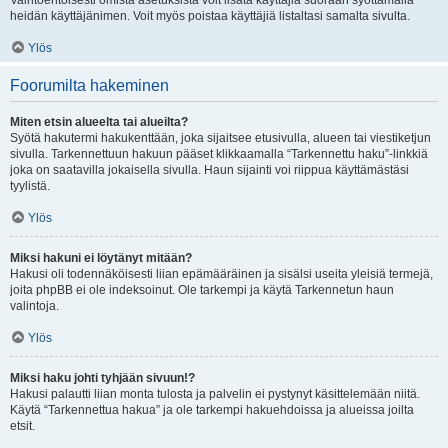
Vaihtoehtoisesti omista asetuksista voit lisätä käyttäjiä suoraan syöttämällä
heidän käyttäjänimen. Voit myös poistaa käyttäjiä listaltasi samalta sivulta.
Ylös
Foorumilta hakeminen
Miten etsin alueelta tai alueilta?
Syötä hakutermi hakukenttään, joka sijaitsee etusivulla, alueen tai viestiketjun
sivulla. Tarkennettuun hakuun pääset klikkaamalla “Tarkennettu haku”-linkkiä
joka on saatavilla jokaisella sivulla. Haun sijainti voi riippua käyttämästäsi
tyylistä.
Ylös
Miksi hakuni ei löytänyt mitään?
Hakusi oli todennäköisesti liian epämääräinen ja sisälsi useita yleisiä termejä,
joita phpBB ei ole indeksoinut. Ole tarkempi ja käytä Tarkennetun haun
valintoja.
Ylös
Miksi haku johti tyhjään sivuun!?
Hakusi palautti liian monta tulosta ja palvelin ei pystynyt käsittelemään niitä.
Käytä “Tarkennettua hakua” ja ole tarkempi hakuehdoissa ja alueissa joilta
etsit.