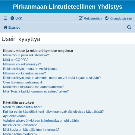
Pirkanmaan Lintutieteellinen Yhdistys
UKK
Rekisteröidy
Kirjaudu sisään
E
Etusivu
t
Usein kysyttyä
s
i
Kirjautumisen ja rekisteröitymisen ongelmat
Miksi minun pitää rekisteröityä?
Mikä on COPPA?
Miksi en voi rekisteröityä?
Rekisteröidyin, mutta en voi kirjautua!
Miksi en voi kirjautua sisään?
Rekisteröidyin joskus aiemmin, mutta en voi enää kirjautua sisään?!
Olen hukannut salasanani!
Miksi minut kirjataan ulos automaattisesti?
Mitä “Poista kaikki foorumin evästeet” tekee?
Käyttäjän asetukset
Miten muutan asetuksiani?
Kuinka estän käyttäjänimeni näkymisen paikalla olevissa käyttäjissä?
Ajat ovat väärin!
Vaihdoin aikavyöhykkeen ja kellonaika on silti väärin!
Kieleni ei ole valittavana!
Mitä kuvia on käyttäjänimeni vieressä?
Miten asetan avataren?