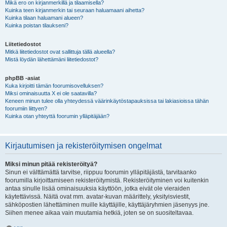
Mikä ero on kirjanmerkillä ja tilaamisella?
Kuinka teen kirjanmerkin tai seuraan haluamaani aihetta?
Kuinka tilaan haluamani alueen?
Kuinka poistan tilaukseni?
Liitetiedostot
Mitkä liitetiedostot ovat sallittuja tällä alueella?
Mistä löydän lähettämäni liitetiedostot?
phpBB -asiat
Kuka kirjoitti tämän foorumisovelluksen?
Miksi ominaisuutta X ei ole saatavilla?
Keneen minun tulee olla yhteydessä väärinkäytöstapauksissa tai lakiasioissa tähän
foorumiin liittyen?
Kuinka otan yhteyttä foorumin ylläpitäjään?
Kirjautumisen ja rekisteröitymisen ongelmat
Miksi minun pitää rekisteröityä?
Sinun ei välttämättä tarvitse, riippuu foorumin ylläpitäjästä, tarvitaanko
foorumilla kirjoittamiseen rekisteröitymistä. Rekisteröityminen voi kuitenkin
antaa sinulle lisää ominaisuuksia käyttöön, jotka eivät ole vieraiden
käytettävissä. Näitä ovat mm. avatar-kuvan määrittely, yksityisviestit,
sähköpostien lähettäminen muille käyttäjille, käyttäjäryhmien jäsenyys jne.
Siihen menee aikaa vain muutamia hetkiä, joten se on suositeltavaa.