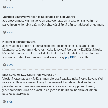
Ylös
Vaihdoin aikavyöhykkeen ja kellonaika on silti väärin!
Jos olet varmasti valinnut oikean aikavyöhykkeen ja aika on silti väärin, on
palvelimen kellonaika väärin. Ota yhteyttä ylläpitäjään korjataksesi ongelman.
Ylös
Kieleni ei ole valittavana!
Joko ylläpitäjä ei ole asentanut kielellesi kielipakettia tai kukaan ei ole
kääntänyt tätä foorumia kielellesi. Kokeile pyytää foorumin ylläpitäjältä, josko
hän voisi asentaa tarvitsemasi kielipaketin. Jos kielipakettia ei ole olemassa,
voit luoda uuden käännöksen. Lisätietoja löytyy
phpBB
®:n sivuilta.
Ylös
Mitä kuvia on käyttäjänimeni vieressä?
Viestejä katsottaessa käyttäjänimen vieressä saattaa näkyä kaksi kuvaa. Yksi
niistä voi olla arvonimeesi liitetty kuva esimerkiksi tähtien, laatikoiden tai
pisteiden muodossa viestimäärästäsi tai statuksestasi riippuen. Toinen,
yleensä isompi kuva on avatar ja on yleensä uniikki tai henkilökohtainen
jokaisella käyttäjällä.
Ylös