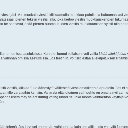
ia viestejäsi. Voit muokata viestiä klikkaamalla muokkaa-painiketta haluamassasi vies
n palatessasi pienen tekstin viestisi alla, joka kertoo viestin muokkauskertojen luk
 mutta he saattavat jättää pienen huomautuksen viestin muokkaamisen syistä niin halu
ellainen omissa asetuksissa. Kun olet luonut sellaisen, voit valita
Lisää allekirjoitus
-
lä valinnan omissa asetuksissa. Jos teet niin, voit silti estää allekirjoituksen liittäm
stä viestiä, klikkaa "Luo äänestys"-välilehteä viestilomakkeen alapuolella. Jos et näe
a niille varattuihin kenttiin. Varmista että jokainen vaihtoehto on omalla rivillään
 options users may select during voting under “Kuinka monta vaihtoehtoa käyttäjä voi
än.
ittelemä. Jos tarvitset enemmän vaihtoehtoja kuin on sallittu, ota yhteyttä foorumi