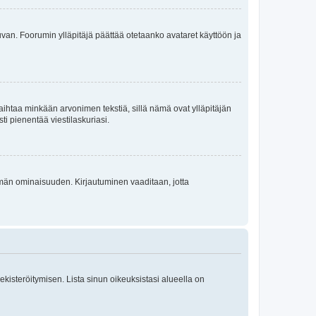
 kuvan. Foorumin ylläpitäjä päättää otetaanko avataret käyttöön ja
i vaihtaa minkään arvonimen tekstiä, sillä nämä ovat ylläpitäjän
sti pienentää viestilaskuriasi.
 tämän ominaisuuden. Kirjautuminen vaaditaan, jotta
 rekisteröitymisen. Lista sinun oikeuksistasi alueella on