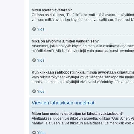
Miten asetan avataren?
Omissa asetuksissa, “Profiilin” alla, voit lisätä avataren käyttä
valitsee mitkä avatarien käyttöönottotavat sallitaan. Jos et voi k
Ylös
Mikä on arvonimi ja miten vaihdan sen?
Arvonimet, jotka näkyvät käyttäjänimesi alla osoittavat kirjoittam
määrittelemiä. Älä kirjoita viestejä vain parantaaksesi arvonimeäs
Ylös
Kun klikkaan sähköpostilinkkiä, minua pyydetään kirjautum
Vain rekisteröityneet käyttäjät voivat lähettää sähköpostia muil
tunnistautumattomat käyttäjät eivät voisi väärinkäyttää sähköpo
Ylös
Viestien lähetyksen ongelmat
Miten luon uuden viestiketjun tai lähetän vastauksen?
Aloittaaksesi uuden viestiketjun alueella, klikkaa "Uusi Aihe". Va
nähtävillä alueen ja viestiketjun alalaidassa. Esimerkiksi: Voit kir
Ylös