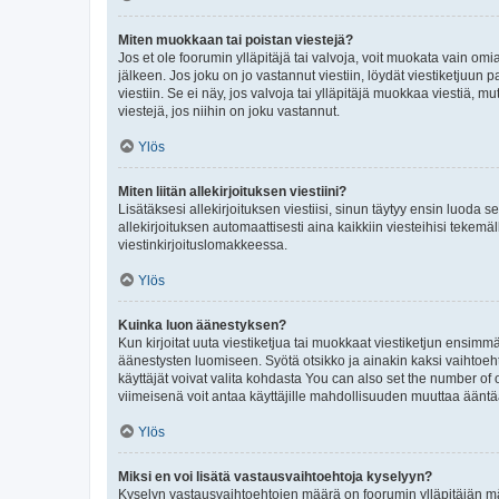
Miten muokkaan tai poistan viestejä?
Jos et ole foorumin ylläpitäjä tai valvoja, voit muokata vain om
jälkeen. Jos joku on jo vastannut viestiin, löydät viestiketjuu
viestiin. Se ei näy, jos valvoja tai ylläpitäjä muokkaa viestiä,
viestejä, jos niihin on joku vastannut.
Ylös
Miten liitän allekirjoituksen viestiini?
Lisätäksesi allekirjoituksen viestiisi, sinun täytyy ensin luoda s
allekirjoituksen automaattisesti aina kaikkiin viesteihisi tekemäl
viestinkirjoituslomakkeessa.
Ylös
Kuinka luon äänestyksen?
Kun kirjoitat uuta viestiketjua tai muokkaat viestiketjun ensimmäi
äänestysten luomiseen. Syötä otsikko ja ainakin kaksi vaihtoehto
käyttäjät voivat valita kohdasta You can also set the number of
viimeisenä voit antaa käyttäjille mahdollisuuden muuttaa ääntä
Ylös
Miksi en voi lisätä vastausvaihtoehtoja kyselyyn?
Kyselyn vastausvaihtoehtojen määrä on foorumin ylläpitäjän määr