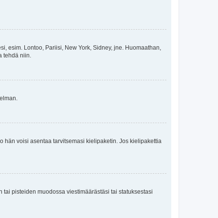
esi, esim. Lontoo, Pariisi, New York, Sidney, jne. Huomaathan,
a tehdä niin.
gelman.
ko hän voisi asentaa tarvitsemasi kielipaketin. Jos kielipakettia
en tai pisteiden muodossa viestimäärästäsi tai statuksestasi