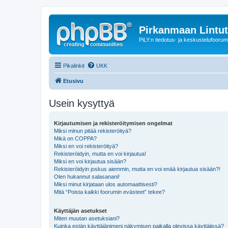
Pirkanmaan Lintut
PiLY:n tiedotus- ja keskustelufoorum
Pikalinkit
UKK
Etusivu
Usein kysyttyä
Kirjautumisen ja rekisteröitymisen ongelmat
Miksi minun pitää rekisteröityä?
Mikä on COPPA?
Miksi en voi rekisteröityä?
Rekisteröidyin, mutta en voi kirjautua!
Miksi en voi kirjautua sisään?
Rekisteröidyin joskus aiemmin, mutta en voi enää kirjautua sisään?!
Olen hukannut salasanani!
Miksi minut kirjataan ulos automaattisesti?
Mitä “Poista kaikki foorumin evästeet” tekee?
Käyttäjän asetukset
Miten muutan asetuksiani?
Kuinka estän käyttäjänimeni näkymisen paikalla olevissa käyttäjissä?