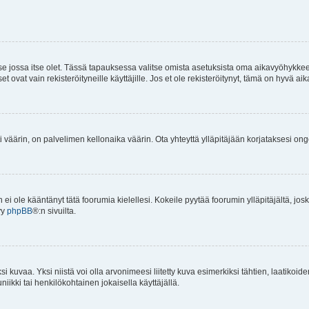
 se jossa itse olet. Tässä tapauksessa valitse omista asetuksista oma aikavyöhykke
vat vain rekisteröityneille käyttäjille. Jos et ole rekisteröitynyt, tämä on hyvä aik
i väärin, on palvelimen kellonaika väärin. Ota yhteyttä ylläpitäjään korjataksesi on
an ei ole kääntänyt tätä foorumia kielellesi. Kokeile pyytää foorumin ylläpitäjältä, jos
yy
phpBB
®:n sivuilta.
 kuvaa. Yksi niistä voi olla arvonimeesi liitetty kuva esimerkiksi tähtien, laatikoid
iikki tai henkilökohtainen jokaisella käyttäjällä.