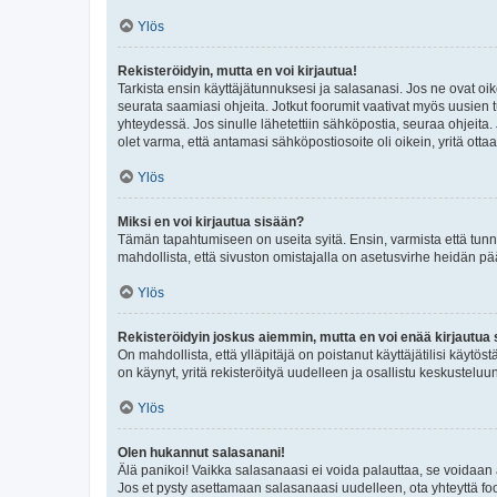
Ylös
Rekisteröidyin, mutta en voi kirjautua!
Tarkista ensin käyttäjätunnuksesi ja salasanasi. Jos ne ovat oik
seurata saamiasi ohjeita. Jotkut foorumit vaativat myös uusien tu
yhteydessä. Jos sinulle lähetettiin sähköpostia, seuraa ohjeita
olet varma, että antamasi sähköpostiosoite oli oikein, yritä ottaa
Ylös
Miksi en voi kirjautua sisään?
Tämän tapahtumiseen on useita syitä. Ensin, varmista että tunnuk
mahdollista, että sivuston omistajalla on asetusvirhe heidän pää
Ylös
Rekisteröidyin joskus aiemmin, mutta en voi enää kirjautua 
On mahdollista, että ylläpitäjä on poistanut käyttäjätilisi käytö
on käynyt, yritä rekisteröityä uudelleen ja osallistu keskusteluu
Ylös
Olen hukannut salasanani!
Älä panikoi! Vaikka salasanaasi ei voida palauttaa, se voidaan 
Jos et pysty asettamaan salasanaasi uudelleen, ota yhteyttä foo