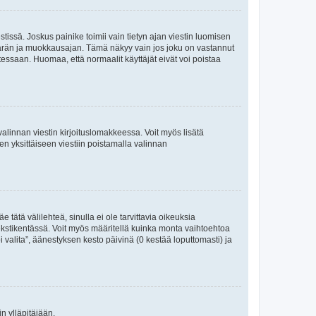
tissä. Joskus painike toimii vain tietyn ajan viestin luomisen
umäärän ja muokkausajan. Tämä näkyy vain jos joku on vastannut
tessaan. Huomaa, että normaalit käyttäjät eivät voi poistaa
valinnan viestin kirjoituslomakkeessa. Voit myös lisätä
isen yksittäiseen viestiin poistamalla valinnan
 tätä välilehteä, sinulla ei ole tarvittavia oikeuksia
 tekstikentässä. Voit myös määritellä kuinka monta vaihtoehtoa
 valita”, äänestyksen kesto päivinä (0 kestää loputtomasti) ja
n ylläpitäjään.