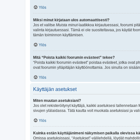
Ylös
Miksi minut kirjataan ulos automaattisesti?
Jos et valitse
Muista minut
-laatikkoa kirjautuessasi, foorumi pi
valinta kirjautuessasi. Tämä ei ole suositeltavaa, jos käytät foo
tämän toiminnon käyttämisen.
Ylös
Mitä “Poista kaikki foorumin evästeet” tekee?
“Poista kaikki foorumin evästeet” poistaa evästeet, jotka ovat p
ovat foorumin ylläpitäjän käyttöönottamia. Jos sinulla on sisä
Ylös
Käyttäjän asetukset
Miten muutan asetuksiani?
Jos olet rekisteröitynyt käyttäjä, kaikki asetuksesi tallennetaa
sivujen ylälaidassa. Tätä kautta voit muokata asetuksiasi ja vali
Ylös
Kuinka estän käyttäjänimeni näkymisen paikalla olevissa kä
Omissa asetuksissasi, “Asetukset”-välilehdellä, löydät mahdoll