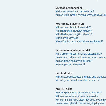
Ystävät ja vihamiehet
Mitä ovat kaveri ja vihamieslistat?
Kuinka voin lisätä / poistaa käyttäjiä kaverei
Foorumilta hakeminen
Miten etsin alueelta tai alueilta?
Miksi hakuni ei löytänyt mitään?
Miksi haku johti tyhjään sivuun!?
Miten etsin käyttäjiä?
Miten löydän omat viestini ja viestiketjuni?
Seuraaminen ja kirjanmerkit
Mikä ero on kirjanmerkillä ja tilaamisella?
Kuinka teen kirjanmerkin tai seuraan haluam
Kuinka tilaan haluamani alueen?
Kuinka poistan tilaukseni?
Liitetiedostot
Mitkä liitetiedostot ovat sallittuja tällä alueell
Mistä löydän lähettämäni liitetiedostot?
phpBB -asiat
Kuka kirjoitti tämän foorumisovelluksen?
Miksi ominaisuutta X ei ole saatavilla?
Keneen minun tulee olla yhteydessä väärinkäy
Kuinka otan yhteyttä foorumin ylläpitäjään?