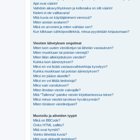
Ajat ovat väärin!
Vaihdoin aikavyöhykkeen ja kellonaika on silti väärin!
Kieleni ei ole valittavana!
Mitä kuvia on käyttäjänimeni vieressä?
Miten asetan avataren?
Mikä on arvonimi ja miten vaihdan sen?
Kun klikkaan sähköpostilinkkiä, minua pyydetään kirjautumaan?
Viestien lähetyksen ongelmat
Miten luon uuden viestiketjun tai lähetän vastauksen?
Miten muokkaan tai poistan viestejä?
Miten liitän allekirjoituksen viestiini?
Kuinka luon äänestyksen?
Miksi en voi lisätä vastausvaihtoehtoja kyselyyn?
Kuinka muokkaan tai poistan äänestyksen?
Miksi en pääse alueelle?
Miksi en voi liittää tiedostoja?
Miksi sain varoituksen?
Miten ilmoitan viestin valvojalle?
Mitä “Tallenna”-painike viestin kirjoittamisessa tekee?
Miksi minun viestini tarvitsee hyväksynnän?
Miten tönäisen viestiketjuani?
Muotoilu ja aiheiden tyypit
Mikä on BBCode?
Onko HTML sallittu?
Mitä ovat hymiöt?
Voinko lähettää kuvia?
Mitä ovat globaalit tiedotteet?