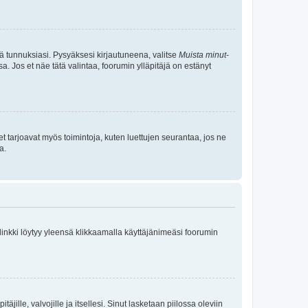
tä tunnuksiasi. Pysyäksesi kirjautuneena, valitse
Muista minut
-
sa. Jos et näe tätä valintaa, foorumin ylläpitäjä on estänyt
et tarjoavat myös toimintoja, kuten luettujen seurantaa, jos ne
a.
 linkki löytyy yleensä klikkaamalla käyttäjänimeäsi foorumin
äjille, valvojille ja itsellesi. Sinut lasketaan piilossa oleviin