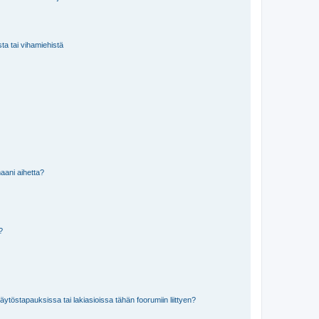
sta tai vihamiehistä
aani aihetta?
a?
töstapauksissa tai lakiasioissa tähän foorumiin liittyen?