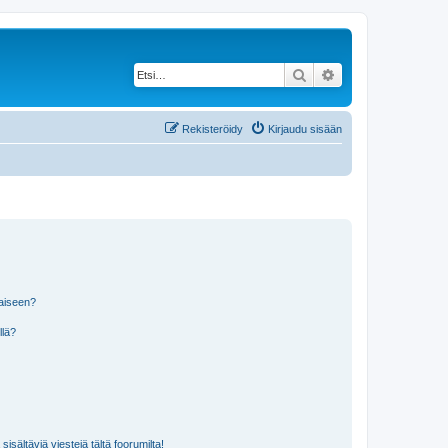
Etsi
Tarkennettu haku
Rekisteröidy
Kirjaudu sisään
laiseen?
llä?
isältäviä viestejä tältä foorumilta!