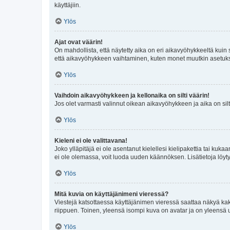
käyttäjiin.
Ylös
Ajat ovat väärin!
On mahdollista, että näytetty aika on eri aikavyöhykkeeltä kuin
että aikavyöhykkeen vaihtaminen, kuten monet muutkin asetukset o
Ylös
Vaihdoin aikavyöhykkeen ja kellonaika on silti väärin!
Jos olet varmasti valinnut oikean aikavyöhykkeen ja aika on silt
Ylös
Kieleni ei ole valittavana!
Joko ylläpitäjä ei ole asentanut kielellesi kielipakettia tai kuka
ei ole olemassa, voit luoda uuden käännöksen. Lisätietoja löyt
Ylös
Mitä kuvia on käyttäjänimeni vieressä?
Viestejä katsottaessa käyttäjänimen vieressä saattaa näkyä kaksi
riippuen. Toinen, yleensä isompi kuva on avatar ja on yleensä un
Ylös