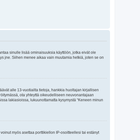
 antaa sinulle lisää ominaisuuksia käyttöön, jotka eivät ole
enyys jne. Siihen menee aikaa vain muutamia hetkiä, joten se on
vät alle 13-vuotiailta tietoja, hankkia huoltajan kirjallisen
teröitymässä, ota yhteyttä oikeudelliseen neuvonantajaan
isissa lakiasioissa, lukuunottamatta kysymystä “Keneen minun
oinut myös asettaa porttikiellon IP-osoitteellesi tai estänyt