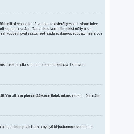
ttelit olevasi alle 13-vuotias rekisteröityessäsi, sinun tulee
it kirjautua sisään. Tämä tieto kerrottiin rekisteröitymisen
ai sähköpostit ovat saattaneet jäädä roskapostisuodattimeen. Jos
staaksesi, että sinulla ei ole porttikieltoja. On myös
neet pitkään aikaan pienentääkseen tietokantansa kokoa. Jos näin
jeita ja sinun pitäisi kohta pystyä kirjautumaan uudelleen.