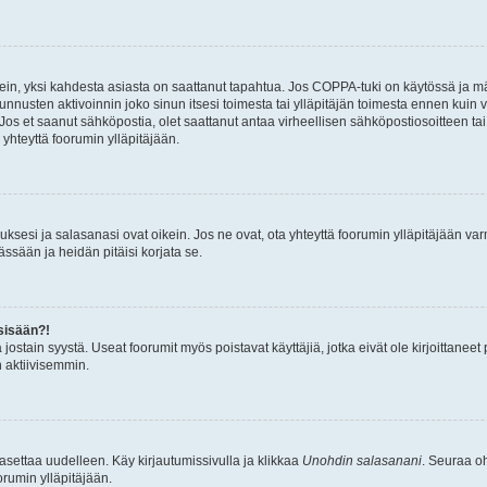
ein, yksi kahdesta asiasta on saattanut tapahtua. Jos COPPA-tuki on käytössä ja määri
nnusten aktivoinnin joko sinun itsesi toimesta tai ylläpitäjän toimesta ennen kuin vo
. Jos et saanut sähköpostia, olet saattanut antaa virheellisen sähköpostiosoitteen t
 yhteyttä foorumin ylläpitäjään.
sesi ja salasanasi ovat oikein. Jos ne ovat, ota yhteyttä foorumin ylläpitäjään varmi
ssään ja heidän pitäisi korjata se.
sisään?!
stä jostain syystä. Useat foorumit myös poistavat käyttäjiä, jotka eivät ole kirjoitta
n aktiivisemmin.
asettaa uudelleen. Käy kirjautumissivulla ja klikkaa
Unohdin salasanani
. Seuraa oh
rumin ylläpitäjään.