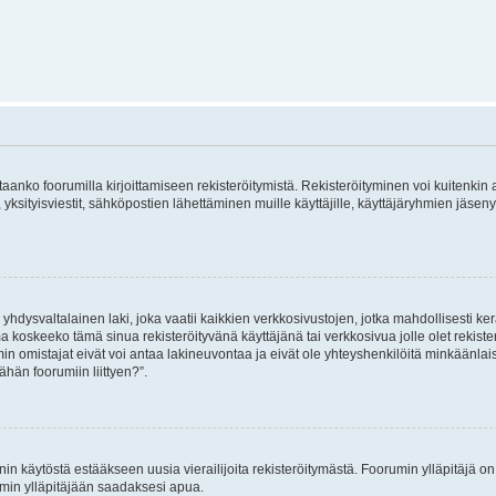
vitaanko foorumilla kirjoittamiseen rekisteröitymistä. Rekisteröityminen voi kuitenkin
 yksityisviestit, sähköpostien lähettäminen muille käyttäjille, käyttäjäryhmien jäs
hdysvaltalainen laki, joka vaatii kaikkien verkkosivustojen, jotka mahdollisesti kerää
a koskeeko tämä sinua rekisteröityvänä käyttäjänä tai verkkosivua jolle olet rekis
 omistajat eivät voi antaa lakineuvontaa ja eivät ole yhteyshenkilöitä minkäänla
ähän foorumiin liittyen?”.
nin käytöstä estääkseen uusia vierailijoita rekisteröitymästä. Foorumin ylläpitäjä on v
umin ylläpitäjään saadaksesi apua.