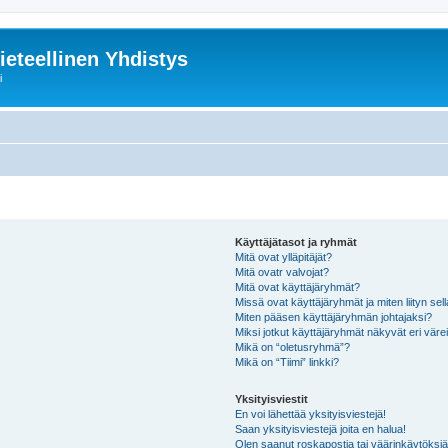
ieteellinen Yhdistys
i
Käyttäjätasot ja ryhmät
Mitä ovat ylläpitäjät?
Mitä ovatr valvojat?
Mitä ovat käyttäjäryhmät?
Missä ovat käyttäjäryhmät ja miten liityn sel
Miten pääsen käyttäjäryhmän johtajaksi?
Miksi jotkut käyttäjäryhmät näkyvät eri värei
Mikä on “oletusryhmä”?
Mikä on “Tiimi” linkki?
Yksityisviestit
En voi lähettää yksityisviestejä!
Saan yksityisviestejä joita en halua!
Olen saanut roskapostia tai väärinkäytöksiä s