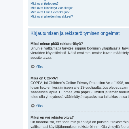
Mitä ovat tiedotteet?
Mitä ovat kiinnitetyt viestiketjut
Mitä ovat lukitut viestiketjut?
Mitä ovat aiheiden kuvakkeet?
Kirjautumisen ja rekisteröitymisen ongelmat
Miksi minun pitää rekisteröityä?
Sinun ei välttämättä tarvitse, riippuu foorumin ylläpitäjästä, tar
vieraiden käytettävissä. Näitä ovat mm. avatar-kuvan määrittely,
suositeltavaa.
Ylös
Mikä on COPPA?
COPPA, tai Children’s Online Privacy Protection Act of 1998, on y
luvan tietojen keräämiseen alle 13-vuotiaalta. Jos olet epävarm
saadaksesi apua. Huomaa, että phpBB Limited ja tämän foorumin
tulee olla yhteydessä väärinkäytöstapauksissa tai lakiasioissa t
Ylös
Miksi en voi rekisteröityä?
On mahdollista, että foorumin ylläpitäjä on poistanut rekisteröin
valitsemasi käyttäjätunnuksen rekisteröinnin. Ota yhteyttä foor