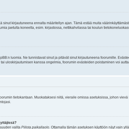
tää sinut kirjautuneena ennalta määritellyn ajan. Tämä estää muita väärinkäyttämäs
rumia jaetulta koneelta, esim. kirjastossa, nettikahvilassa tai koulun tietokoneluokas
hpBB:n luomia. Ne tunnistavat sinut ja pitävät sinut kirjautuneena foorumille. Eväste
än tai uloskirjautumisen kanssa ongelmia, foorumin evästeiden poistaminen voi autta
n foorumin tietokantaan. Muokataksesi niitä, vieraile omissa asetuksissa, johon vievä
ntojasi.
yttäjissä?
isuuden valita
Piilota paikallaolo
. Ottamalla tämän asetuksen käyttöön näyt vain ylläpit