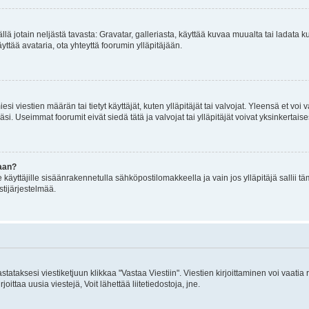
mällä jotain neljästä tavasta: Gravatar, galleriasta, käyttää kuvaa muualta tai ladata
äyttää avataria, ota yhteyttä foorumin ylläpitäjään.
iesi viestien määrän tai tietyt käyttäjät, kuten ylläpitäjät tai valvojat. Yleensä et vo
i. Useimmat foorumit eivät siedä tätä ja valvojat tai ylläpitäjät voivat yksinkertaise
aan?
le käyttäjille sisäänrakennetulla sähköpostilomakkeella ja vain jos ylläpitäjä sallii
stijärjestelmää.
stataksesi viestiketjuun klikkaa "Vastaa Viestiin". Viestien kirjoittaminen voi vaatia
joittaa uusia viestejä, Voit lähettää liitetiedostoja, jne.