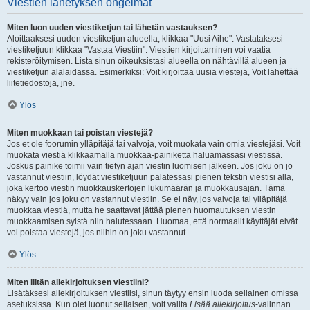
Viestien lähetyksen ongelmat
Miten luon uuden viestiketjun tai lähetän vastauksen?
Aloittaaksesi uuden viestiketjun alueella, klikkaa "Uusi Aihe". Vastataksesi
viestiketjuun klikkaa "Vastaa Viestiin". Viestien kirjoittaminen voi vaatia
rekisteröitymisen. Lista sinun oikeuksistasi alueella on nähtävillä alueen ja
viestiketjun alalaidassa. Esimerkiksi: Voit kirjoittaa uusia viestejä, Voit lähettää
liitetiedostoja, jne.
Ylös
Miten muokkaan tai poistan viestejä?
Jos et ole foorumin ylläpitäjä tai valvoja, voit muokata vain omia viestejäsi. Voit
muokata viestiä klikkaamalla muokkaa-painiketta haluamassasi viestissä.
Joskus painike toimii vain tietyn ajan viestin luomisen jälkeen. Jos joku on jo
vastannut viestiin, löydät viestiketjuun palatessasi pienen tekstin viestisi alla,
joka kertoo viestin muokkauskertojen lukumäärän ja muokkausajan. Tämä
näkyy vain jos joku on vastannut viestiin. Se ei näy, jos valvoja tai ylläpitäjä
muokkaa viestiä, mutta he saattavat jättää pienen huomautuksen viestin
muokkaamisen syistä niin halutessaan. Huomaa, että normaalit käyttäjät eivät
voi poistaa viestejä, jos niihin on joku vastannut.
Ylös
Miten liitän allekirjoituksen viestiini?
Lisätäksesi allekirjoituksen viestiisi, sinun täytyy ensin luoda sellainen omissa
asetuksissa. Kun olet luonut sellaisen, voit valita
Lisää allekirjoitus
-valinnan