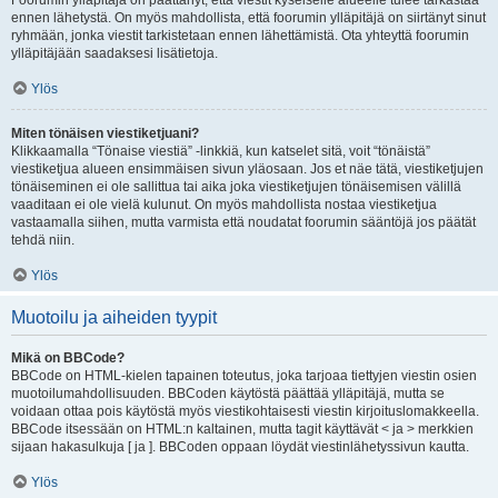
Foorumin ylläpitäjä on päättänyt, että viestit kyseiselle alueelle tulee tarkastaa
ennen lähetystä. On myös mahdollista, että foorumin ylläpitäjä on siirtänyt sinut
ryhmään, jonka viestit tarkistetaan ennen lähettämistä. Ota yhteyttä foorumin
ylläpitäjään saadaksesi lisätietoja.
Ylös
Miten tönäisen viestiketjuani?
Klikkaamalla “Tönaise viestiä” -linkkiä, kun katselet sitä, voit “tönäistä”
viestiketjua alueen ensimmäisen sivun yläosaan. Jos et näe tätä, viestiketjujen
tönäiseminen ei ole sallittua tai aika joka viestiketjujen tönäisemisen välillä
vaaditaan ei ole vielä kulunut. On myös mahdollista nostaa viestiketjua
vastaamalla siihen, mutta varmista että noudatat foorumin sääntöjä jos päätät
tehdä niin.
Ylös
Muotoilu ja aiheiden tyypit
Mikä on BBCode?
BBCode on HTML-kielen tapainen toteutus, joka tarjoaa tiettyjen viestin osien
muotoilumahdollisuuden. BBCoden käytöstä päättää ylläpitäjä, mutta se
voidaan ottaa pois käytöstä myös viestikohtaisesti viestin kirjoituslomakkeella.
BBCode itsessään on HTML:n kaltainen, mutta tagit käyttävät < ja > merkkien
sijaan hakasulkuja [ ja ]. BBCoden oppaan löydät viestinlähetyssivun kautta.
Ylös