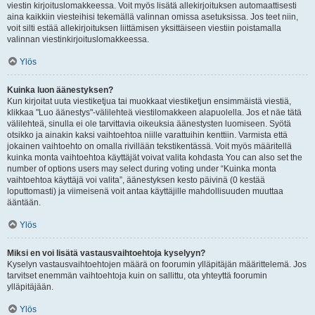
viestin kirjoituslomakkeessa. Voit myös lisätä allekirjoituksen automaattisesti
aina kaikkiin viesteihisi tekemällä valinnan omissa asetuksissa. Jos teet niin,
voit silti estää allekirjoituksen liittämisen yksittäiseen viestiin poistamalla
valinnan viestinkirjoituslomakkeessa.
Ylös
Kuinka luon äänestyksen?
Kun kirjoitat uuta viestiketjua tai muokkaat viestiketjun ensimmäistä viestiä,
klikkaa "Luo äänestys"-välilehteä viestilomakkeen alapuolella. Jos et näe tätä
välilehteä, sinulla ei ole tarvittavia oikeuksia äänestysten luomiseen. Syötä
otsikko ja ainakin kaksi vaihtoehtoa niille varattuihin kenttiin. Varmista että
jokainen vaihtoehto on omalla rivillään tekstikentässä. Voit myös määritellä
kuinka monta vaihtoehtoa käyttäjät voivat valita kohdasta You can also set the
number of options users may select during voting under “Kuinka monta
vaihtoehtoa käyttäjä voi valita”, äänestyksen kesto päivinä (0 kestää
loputtomasti) ja viimeisenä voit antaa käyttäjille mahdollisuuden muuttaa
ääntään.
Ylös
Miksi en voi lisätä vastausvaihtoehtoja kyselyyn?
Kyselyn vastausvaihtoehtojen määrä on foorumin ylläpitäjän määrittelemä. Jos
tarvitset enemmän vaihtoehtoja kuin on sallittu, ota yhteyttä foorumin
ylläpitäjään.
Ylös