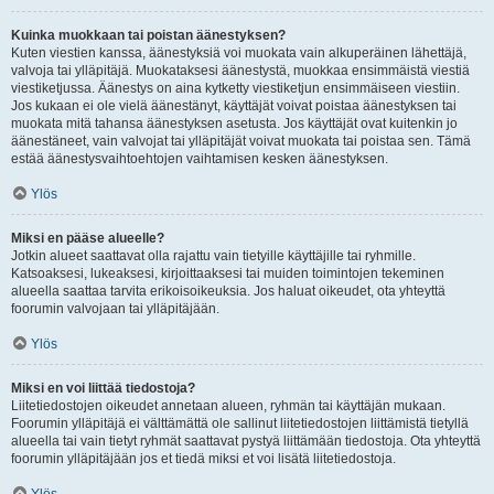
Kuinka muokkaan tai poistan äänestyksen?
Kuten viestien kanssa, äänestyksiä voi muokata vain alkuperäinen lähettäjä,
valvoja tai ylläpitäjä. Muokataksesi äänestystä, muokkaa ensimmäistä viestiä
viestiketjussa. Äänestys on aina kytketty viestiketjun ensimmäiseen viestiin.
Jos kukaan ei ole vielä äänestänyt, käyttäjät voivat poistaa äänestyksen tai
muokata mitä tahansa äänestyksen asetusta. Jos käyttäjät ovat kuitenkin jo
äänestäneet, vain valvojat tai ylläpitäjät voivat muokata tai poistaa sen. Tämä
estää äänestysvaihtoehtojen vaihtamisen kesken äänestyksen.
Ylös
Miksi en pääse alueelle?
Jotkin alueet saattavat olla rajattu vain tietyille käyttäjille tai ryhmille.
Katsoaksesi, lukeaksesi, kirjoittaaksesi tai muiden toimintojen tekeminen
alueella saattaa tarvita erikoisoikeuksia. Jos haluat oikeudet, ota yhteyttä
foorumin valvojaan tai ylläpitäjään.
Ylös
Miksi en voi liittää tiedostoja?
Liitetiedostojen oikeudet annetaan alueen, ryhmän tai käyttäjän mukaan.
Foorumin ylläpitäjä ei välttämättä ole sallinut liitetiedostojen liittämistä tietyllä
alueella tai vain tietyt ryhmät saattavat pystyä liittämään tiedostoja. Ota yhteyttä
foorumin ylläpitäjään jos et tiedä miksi et voi lisätä liitetiedostoja.