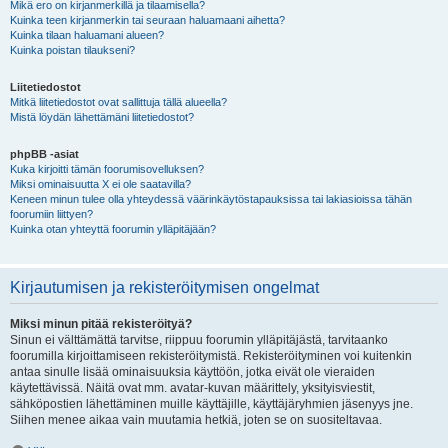
Mikä ero on kirjanmerkillä ja tilaamisella?
Kuinka teen kirjanmerkin tai seuraan haluamaani aihetta?
Kuinka tilaan haluamani alueen?
Kuinka poistan tilaukseni?
Liitetiedostot
Mitkä liitetiedostot ovat sallittuja tällä alueella?
Mistä löydän lähettämäni liitetiedostot?
phpBB -asiat
Kuka kirjoitti tämän foorumisovelluksen?
Miksi ominaisuutta X ei ole saatavilla?
Keneen minun tulee olla yhteydessä väärinkäytöstapauksissa tai lakiasioissa tähän
foorumiin liittyen?
Kuinka otan yhteyttä foorumin ylläpitäjään?
Kirjautumisen ja rekisteröitymisen ongelmat
Miksi minun pitää rekisteröityä?
Sinun ei välttämättä tarvitse, riippuu foorumin ylläpitäjästä, tarvitaanko
foorumilla kirjoittamiseen rekisteröitymistä. Rekisteröityminen voi kuitenkin
antaa sinulle lisää ominaisuuksia käyttöön, jotka eivät ole vieraiden
käytettävissä. Näitä ovat mm. avatar-kuvan määrittely, yksityisviestit,
sähköpostien lähettäminen muille käyttäjille, käyttäjäryhmien jäsenyys jne.
Siihen menee aikaa vain muutamia hetkiä, joten se on suositeltavaa.