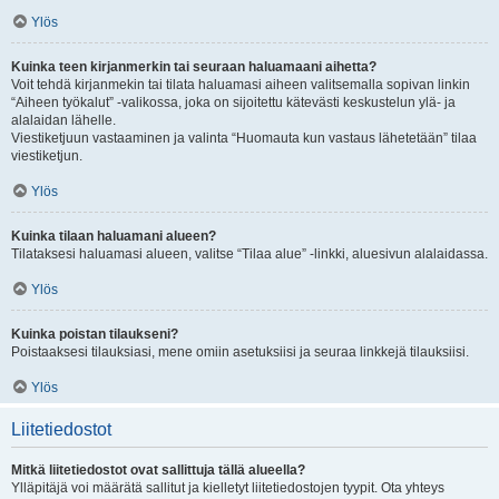
Ylös
Kuinka teen kirjanmerkin tai seuraan haluamaani aihetta?
Voit tehdä kirjanmekin tai tilata haluamasi aiheen valitsemalla sopivan linkin
“Aiheen työkalut” -valikossa, joka on sijoitettu kätevästi keskustelun ylä- ja
alalaidan lähelle.
Viestiketjuun vastaaminen ja valinta “Huomauta kun vastaus lähetetään” tilaa
viestiketjun.
Ylös
Kuinka tilaan haluamani alueen?
Tilataksesi haluamasi alueen, valitse “Tilaa alue” -linkki, aluesivun alalaidassa.
Ylös
Kuinka poistan tilaukseni?
Poistaaksesi tilauksiasi, mene omiin asetuksiisi ja seuraa linkkejä tilauksiisi.
Ylös
Liitetiedostot
Mitkä liitetiedostot ovat sallittuja tällä alueella?
Ylläpitäjä voi määrätä sallitut ja kielletyt liitetiedostojen tyypit. Ota yhteys