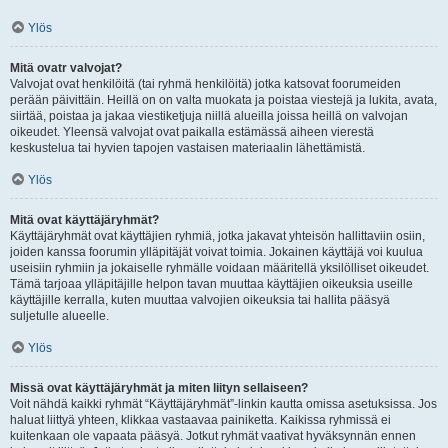
Ylös
Mitä ovatr valvojat?
Valvojat ovat henkilöitä (tai ryhmä henkilöitä) jotka katsovat foorumeiden
perään päivittäin. Heillä on on valta muokata ja poistaa viestejä ja lukita, avata,
siirtää, poistaa ja jakaa viestiketjuja niillä alueilla joissa heillä on valvojan
oikeudet. Yleensä valvojat ovat paikalla estämässä aiheen vierestä
keskustelua tai hyvien tapojen vastaisen materiaalin lähettämistä.
Ylös
Mitä ovat käyttäjäryhmät?
Käyttäjäryhmät ovat käyttäjien ryhmiä, jotka jakavat yhteisön hallittaviin osiin,
joiden kanssa foorumin ylläpitäjät voivat toimia. Jokainen käyttäjä voi kuulua
useisiin ryhmiin ja jokaiselle ryhmälle voidaan määritellä yksilölliset oikeudet.
Tämä tarjoaa ylläpitäjille helpon tavan muuttaa käyttäjien oikeuksia useille
käyttäjille kerralla, kuten muuttaa valvojien oikeuksia tai hallita pääsyä
suljetulle alueelle.
Ylös
Missä ovat käyttäjäryhmät ja miten liityn sellaiseen?
Voit nähdä kaikki ryhmät “Käyttäjäryhmät”-linkin kautta omissa asetuksissa. Jos
haluat liittyä yhteen, klikkaa vastaavaa painiketta. Kaikissa ryhmissä ei
kuitenkaan ole vapaata pääsyä. Jotkut ryhmät vaativat hyväksynnän ennen