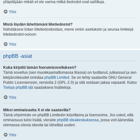
ylläpitäjään mikäli et ole varma mitkä tiedostot ovat sallittuja..
Ylös
Mistä löydän lähettämäni liitetiedostot?
Nähdäksesi listan liitetiedostoistasi, mene omiin asetuksiin ja seuraa linkkejä
liitetiedostot-osioon.
Ylös
phpBB -asiat
Kuka kirjoitti tämän foorumisovelluksen?
Tämä sovellus (sen muokkaamattomassa tilassa) on tuottanut, julkaissut ja sen
tekijänoikeudet omistaa
phpBB Limited
. Se on tehty saataville GNU General
Public Licensenssin, versiolla 2 (GPL-2.0) ja sitä voidaan jakaa vapaasti. Katso
Tietoja phpBB:stä
saadaksesi lisätietoja.
Ylös
Miksi ominaisuutta X ei ole saatavilla?
Tämä ohjelmisto on phpBB Limitedin kirjoittama ja lisensoima. Jos uskot, että
ominaisuus tulisi lisätä, vieraile
phpBB ideakeskuksessa
, jossa voit äänestää
olemassa olevia ideoita tai lähettää uuden.
Ylös