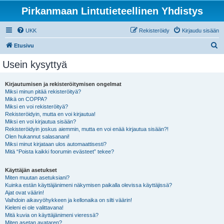
Pirkanmaan Lintutieteellinen Yhdistys
UKK
Rekisteröidy
Kirjaudu sisään
E
Etusivu
t
Usein kysyttyä
s
i
Kirjautumisen ja rekisteröitymisen ongelmat
Miksi minun pitää rekisteröityä?
Mikä on COPPA?
Miksi en voi rekisteröityä?
Rekisteröidyin, mutta en voi kirjautua!
Miksi en voi kirjautua sisään?
Rekisteröidyin joskus aiemmin, mutta en voi enää kirjautua sisään?!
Olen hukannut salasanani!
Miksi minut kirjataan ulos automaattisesti?
Mitä “Poista kaikki foorumin evästeet” tekee?
Käyttäjän asetukset
Miten muutan asetuksiani?
Kuinka estän käyttäjänimeni näkymisen paikalla olevissa käyttäjissä?
Ajat ovat väärin!
Vaihdoin aikavyöhykkeen ja kellonaika on silti väärin!
Kieleni ei ole valittavana!
Mitä kuvia on käyttäjänimeni vieressä?
Miten asetan avataren?