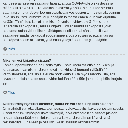
kahdesta asiasta on saattanut tapahtua. Jos COPPA-tuki on käytössä ja
määrittelit olevasi alle 13-vuotias rekisteröityessäsi, sinun tulee seurata
saamiasi ohjeita. Jotkut foorumit vaativat myös uusien tunnusten aktivoinnin
joko sinun itsesi toimesta tai ylläpitäjän toimesta ennen kuin voit kirjautua
sisään. Tämä tieto kerrottiin rekisteröitymisen yhteydessä. Jos sinulle
lähetettiin sähköpostia, seuraa ohjeita. Jos et saanut sähköpostia, olet
saattanut antaa virheellisen sähköpostiosoitteen tai sähköpostit ovat
saattaneet jäädä roskapostisuodattimeen. Jos olet varma, että antamasi
sähköpostiosoite oli oikein, yritä ottaa yhteyttä foorumin ylläpitäjään.
Ylös
Miksi en voi kirjautua sisään?
Tämän tapahtumiseen on useita syitä. Ensin, varmista että tunnuksesi ja
salasanasi ovat oikein. Jos ne ovat, ota yhteyttä foorumin ylläpitäjään
varmistaaksesi, että sinulla ei ole porttikieltoja. On myös mahdollista, että
sivuston omistajalla on asetusvirhe heidän päässään ja heidän pitäisi korjata
se.
Ylös
Rekisteröidyin joskus aiemmin, mutta en voi enää kirjautua sisään?!
On mahdollista, että ylläpitäjä on poistanut käyttäjätilisi käytöstä jostain syystä.
Useat foorumit myös poistavat käyttäjiä, jotka eivät ole kirjoittaneet pitkään
aikaan pienentääkseen tietokantansa kokoa. Jos näin on käynyt, yritä
rekisteröityä uudelleen ja osallistu keskusteluun aktiivisemmin.