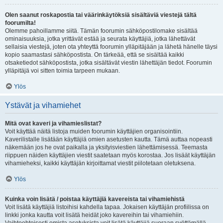
Olen saanut roskapostia tai väärinkäytöksiä sisältäviä viestejä tältä
foorumilta!
Olemme pahoillamme siitä. Tämän foorumin sähköpostilomake sisältää
ominaisuuksia, jotka yrittävät estää ja seurata käyttäjiä, jotka lähettävät
sellaisia viestejä, joten ota yhteyttä foorumin ylläpitäjään ja lähetä hänelle täysi
kopio saamastasi sähköpostista. On tärkeää, että se sisältää kaikki
otsaketiedot sähköpostista, jotka sisältävät viestin lähettäjän tiedot. Foorumin
ylläpitäjä voi sitten toimia tarpeen mukaan.
Ylös
Ystävät ja vihamiehet
Mitä ovat kaveri ja vihamieslistat?
Voit käyttää näitä listoja muiden foorumin käyttäjien organisointiin.
Kaverilistalle lisätään käyttäjiä omien asetusten kautta. Tämä auttaa nopeasti
näkemään jos he ovat paikalla ja yksityisviestien lähettämisessä. Teemasta
riippuen näiden käyttäjien viestit saatetaan myös korostaa. Jos lisäät käyttäjän
vihamieheksi, kaikki käyttäjän kirjoittamat viestit piilotetaan oletuksena.
Ylös
Kuinka voin lisätä / poistaa käyttäjiä kavereista tai vihamiehistä
Voit lisätä käyttäjiä listoihisi kahdella tapaa. Jokaisen käyttäjän profiilissa on
linkki jonka kautta voit lisätä heidät joko kavereihin tai vihamiehiin.