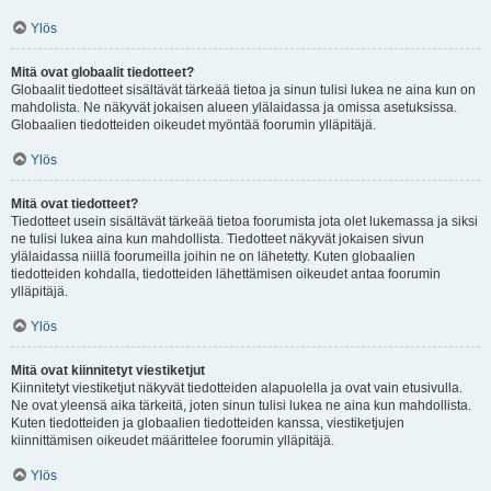
Ylös
Mitä ovat globaalit tiedotteet?
Globaalit tiedotteet sisältävät tärkeää tietoa ja sinun tulisi lukea ne aina kun on
mahdolista. Ne näkyvät jokaisen alueen ylälaidassa ja omissa asetuksissa.
Globaalien tiedotteiden oikeudet myöntää foorumin ylläpitäjä.
Ylös
Mitä ovat tiedotteet?
Tiedotteet usein sisältävät tärkeää tietoa foorumista jota olet lukemassa ja siksi
ne tulisi lukea aina kun mahdollista. Tiedotteet näkyvät jokaisen sivun
ylälaidassa niillä foorumeilla joihin ne on lähetetty. Kuten globaalien
tiedotteiden kohdalla, tiedotteiden lähettämisen oikeudet antaa foorumin
ylläpitäjä.
Ylös
Mitä ovat kiinnitetyt viestiketjut
Kiinnitetyt viestiketjut näkyvät tiedotteiden alapuolella ja ovat vain etusivulla.
Ne ovat yleensä aika tärkeitä, joten sinun tulisi lukea ne aina kun mahdollista.
Kuten tiedotteiden ja globaalien tiedotteiden kanssa, viestiketjujen
kiinnittämisen oikeudet määrittelee foorumin ylläpitäjä.
Ylös