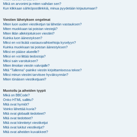
Mikä on arvonimi ja miten vaihdan sen?
Kun klikkaan sähköpostilinkkiä, minua pyydetään kirjautumaan?
Viestien lähetyksen ongelmat
Miten luon uuden viestiketjun tai lähetän vastauksen?
Miten muokkaan tai poistan viestejä?
Miten liitän allekirjoituksen viestiini?
Kuinka luon äänestyksen?
Miksi en voi lisätä vastausvaihtoehtoja kyselyyn?
Kuinka muokkaan tai poistan äänestyksen?
Miksi en pääse alueelle?
Miksi en voi liittää tiedostoja?
Miksi sain varoituksen?
Miten ilmoitan viestin valvojalle?
Mitä “Tallenna”-painike viestin kirjoittamisessa tekee?
Miksi minun viestini tarvitsee hyväksynnän?
Miten tönäisen viestiketjuani?
Muotoilu ja aiheiden tyypit
Mikä on BBCode?
Onko HTML sallittu?
Mitä ovat hymiöt?
Voinko lähettää kuvia?
Mitä ovat globaalit tiedotteet?
Mitä ovat tiedotteet?
Mitä ovat kiinnitetyt viestiketjut
Mitä ovat lukitut viestiketjut?
Mitä ovat aiheiden kuvakkeet?