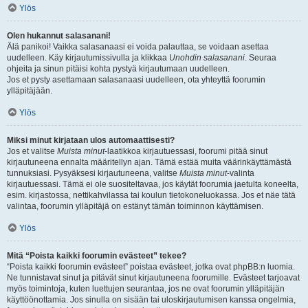
Ylös
Olen hukannut salasanani!
Älä panikoi! Vaikka salasanaasi ei voida palauttaa, se voidaan asettaa
uudelleen. Käy kirjautumissivulla ja klikkaa
Unohdin salasanani
. Seuraa
ohjeita ja sinun pitäisi kohta pystyä kirjautumaan uudelleen.
Jos et pysty asettamaan salasanaasi uudelleen, ota yhteyttä foorumin
ylläpitäjään.
Ylös
Miksi minut kirjataan ulos automaattisesti?
Jos et valitse
Muista minut
-laatikkoa kirjautuessasi, foorumi pitää sinut
kirjautuneena ennalta määritellyn ajan. Tämä estää muita väärinkäyttämästä
tunnuksiasi. Pysyäksesi kirjautuneena, valitse
Muista minut
-valinta
kirjautuessasi. Tämä ei ole suositeltavaa, jos käytät foorumia jaetulta koneelta,
esim. kirjastossa, nettikahvilassa tai koulun tietokoneluokassa. Jos et näe tätä
valintaa, foorumin ylläpitäjä on estänyt tämän toiminnon käyttämisen.
Ylös
Mitä “Poista kaikki foorumin evästeet” tekee?
“Poista kaikki foorumin evästeet” poistaa evästeet, jotka ovat phpBB:n luomia.
Ne tunnistavat sinut ja pitävät sinut kirjautuneena foorumille. Evästeet tarjoavat
myös toimintoja, kuten luettujen seurantaa, jos ne ovat foorumin ylläpitäjän
käyttöönottamia. Jos sinulla on sisään tai uloskirjautumisen kanssa ongelmia,