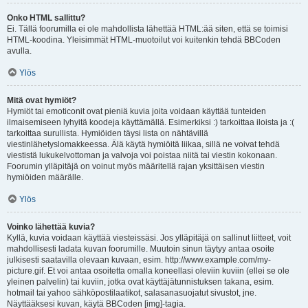
Onko HTML sallittu?
Ei. Tällä foorumilla ei ole mahdollista lähettää HTML:ää siten, että se toimisi
HTML-koodina. Yleisimmät HTML-muotoilut voi kuitenkin tehdä BBCoden
avulla.
Ylös
Mitä ovat hymiöt?
Hymiöt tai emoticonit ovat pieniä kuvia joita voidaan käyttää tunteiden
ilmaisemiseen lyhyitä koodeja käyttämällä. Esimerkiksi :) tarkoittaa iloista ja :(
tarkoittaa surullista. Hymiöiden täysi lista on nähtävillä
viestinlähetyslomakkeessa. Älä käytä hymiöitä liikaa, sillä ne voivat tehdä
viestistä lukukelvottoman ja valvoja voi poistaa niitä tai viestin kokonaan.
Foorumin ylläpitäjä on voinut myös määritellä rajan yksittäisen viestin
hymiöiden määrälle.
Ylös
Voinko lähettää kuvia?
Kyllä, kuvia voidaan käyttää viesteissäsi. Jos ylläpitäjä on sallinut liitteet, voit
mahdollisesti ladata kuvan foorumille. Muutoin sinun täytyy antaa osoite
julkisesti saatavilla olevaan kuvaan, esim. http://www.example.com/my-
picture.gif. Et voi antaa osoitetta omalla koneellasi oleviin kuviin (ellei se ole
yleinen palvelin) tai kuviin, jotka ovat käyttäjätunnistuksen takana, esim.
hotmail tai yahoo sähköpostilaatikot, salasanasuojatut sivustot, jne.
Näyttääksesi kuvan, käytä BBCoden [img]-tagia.