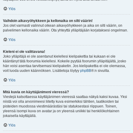
Ylös
Vaihdoin aikavyöhykkeen ja kellonaika on silti väärin!
Jos olet varmasti valinnut oikean aikavyöhykkeen ja aika on silti väärin, on
palvelimen kellonaika väärin. Ota yhteyttä ylläpitäjään korjataksesi ongelman.
Ylös
Kieleni ei ole valittavana!
Joko ylläpitäjä ei ole asentanut kielellesi kielipakettia tai kukaan ei ole
kääntänyt tätä foorumia kielellesi. Kokeile pyytää foorumin ylläpitäjältä, josko
hän voisi asentaa tarvitsemasi kielipaketin. Jos kielipakettia ei ole olemassa,
voit luoda uuden käännöksen. Lisätietoja löytyy
phpBB
®:n sivuilta.
Ylös
Mitä kuvia on käyttäjänimeni vieressä?
Viestejä katsottaessa käyttäjänimen vieressä saattaa näkyä kaksi kuvaa. Yksi
niistä voi olla arvonimeesi liitetty kuva esimerkiksi tähtien, laatikoiden tai
pisteiden muodossa viestimäärästäsi tai statuksestasi riippuen. Toinen,
yleensä isompi kuva on avatar ja on yleensä uniikki tai henkilökohtainen
jokaisella käyttäjällä.
Ylös