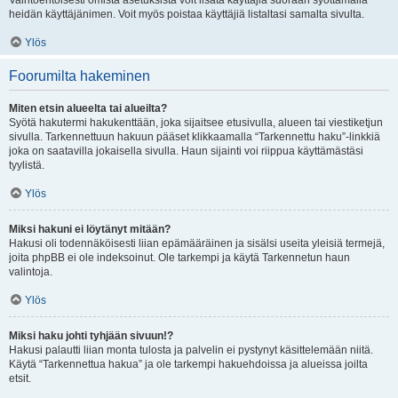
Vaihtoehtoisesti omista asetuksista voit lisätä käyttäjiä suoraan syöttämällä
heidän käyttäjänimen. Voit myös poistaa käyttäjiä listaltasi samalta sivulta.
Ylös
Foorumilta hakeminen
Miten etsin alueelta tai alueilta?
Syötä hakutermi hakukenttään, joka sijaitsee etusivulla, alueen tai viestiketjun
sivulla. Tarkennettuun hakuun pääset klikkaamalla “Tarkennettu haku”-linkkiä
joka on saatavilla jokaisella sivulla. Haun sijainti voi riippua käyttämästäsi
tyylistä.
Ylös
Miksi hakuni ei löytänyt mitään?
Hakusi oli todennäköisesti liian epämääräinen ja sisälsi useita yleisiä termejä,
joita phpBB ei ole indeksoinut. Ole tarkempi ja käytä Tarkennetun haun
valintoja.
Ylös
Miksi haku johti tyhjään sivuun!?
Hakusi palautti liian monta tulosta ja palvelin ei pystynyt käsittelemään niitä.
Käytä “Tarkennettua hakua” ja ole tarkempi hakuehdoissa ja alueissa joilta
etsit.