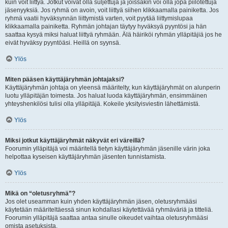
kuin voit liittyä. Jotkut voivat olla suljettuja ja joissakin voi olla jopa piilotettuja
jäsenyyksiä. Jos ryhmä on avoin, voit liittyä siihen klikkaamalla painiketta. Jos
ryhmä vaatii hyväksynnän liittymistä varten, voit pyytää liittymislupaa
klikkaamalla painiketta. Ryhmän johtajan täytyy hyväksyä pyyntösi ja hän
saattaa kysyä miksi haluat liittyä ryhmään. Älä häiriköi ryhmän ylläpitäjiä jos he
eivät hyväksy pyyntöäsi. Heillä on syynsä.
Ylös
Miten pääsen käyttäjäryhmän johtajaksi?
Käyttäjäryhmän johtaja on yleensä määritelty, kun käyttäjäryhmät on alunperin
luotu ylläpitäjän toimesta. Jos haluat luoda käyttäjäryhmän, ensimmäinen
yhteyshenkilösi tulisi olla ylläpitäjä. Kokeile yksityisviestin lähettämistä.
Ylös
Miksi jotkut käyttäjäryhmät näkyvät eri väreillä?
Foorumin ylläpitäjä voi määritellä tietyn käyttäjäryhmän jäsenille värin joka
helpottaa kyseisen käyttäjäryhmän jäsenten tunnistamista.
Ylös
Mikä on “oletusryhmä”?
Jos olet useamman kuin yhden käyttäjäryhmän jäsen, oletusryhmääsi
käytetään määriteltäessä sinun kohdallasi käytettävää ryhmäväriä ja titteliä.
Foorumin ylläpitäjä saattaa antaa sinulle oikeudet vaihtaa oletusryhmääsi
omista asetuksista.