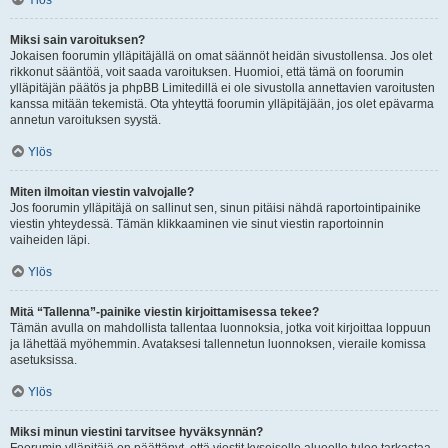
Ylös
Miksi sain varoituksen?
Jokaisen foorumin ylläpitäjällä on omat säännöt heidän sivustollensa. Jos olet
rikkonut sääntöä, voit saada varoituksen. Huomioi, että tämä on foorumin
ylläpitäjän päätös ja phpBB Limitedillä ei ole sivustolla annettavien varoitusten
kanssa mitään tekemistä. Ota yhteyttä foorumin ylläpitäjään, jos olet epävarma
annetun varoituksen syystä.
Ylös
Miten ilmoitan viestin valvojalle?
Jos foorumin ylläpitäjä on sallinut sen, sinun pitäisi nähdä raportointipainike
viestin yhteydessä. Tämän klikkaaminen vie sinut viestin raportoinnin
vaiheiden läpi.
Ylös
Mitä “Tallenna”-painike viestin kirjoittamisessa tekee?
Tämän avulla on mahdollista tallentaa luonnoksia, jotka voit kirjoittaa loppuun
ja lähettää myöhemmin. Avataksesi tallennetun luonnoksen, vieraile komissa
asetuksissa.
Ylös
Miksi minun viestini tarvitsee hyväksynnän?