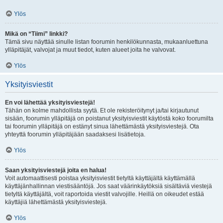
Ylös
Mikä on “Tiimi” linkki?
Tämä sivu näyttää sinulle listan foorumin henkilökunnasta, mukaanluettuna
ylläpitäjät, valvojat ja muut tiedot, kuten alueet joita he valvovat.
Ylös
Yksityisviestit
En voi lähettää yksityisviestejä!
Tähän on kolme mahdollista syytä. Et ole rekisteröitynyt ja/tai kirjautunut
sisään, foorumin ylläpitäjä on poistanut yksityisviestit käytöstä koko foorumilta
tai foorumin ylläpitäjä on estänyt sinua lähettämästä yksityisviestejä. Ota
yhteyttä foorumin ylläpitäjään saadaksesi lisätietoja.
Ylös
Saan yksityisviestejä joita en halua!
Voit automaattisesti poistaa yksityisviestit tietyltä käyttäjältä käyttämällä
käyttäjänhallinnan viestisääntöjä. Jos saat väärinkäytöksiä sisältäviä viestejä
tietyltä käyttäjältä, voit raportoida viestit valvojille. Heillä on oikeudet estää
käyttäjiä lähettämästä yksityisviestejä.
Ylös