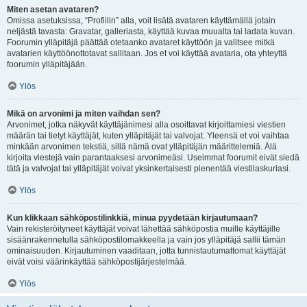
Miten asetan avataren?
Omissa asetuksissa, “Profiilin” alla, voit lisätä avataren käyttämällä jotain
neljästä tavasta: Gravatar, galleriasta, käyttää kuvaa muualta tai ladata kuvan.
Foorumin ylläpitäjä päättää otetaanko avataret käyttöön ja valitsee mitkä
avatarien käyttöönottotavat sallitaan. Jos et voi käyttää avataria, ota yhteyttä
foorumin ylläpitäjään.
Ylös
Mikä on arvonimi ja miten vaihdan sen?
Arvonimet, jotka näkyvät käyttäjänimesi alla osoittavat kirjoittamiesi viestien
määrän tai tietyt käyttäjät, kuten ylläpitäjät tai valvojat. Yleensä et voi vaihtaa
minkään arvonimen tekstiä, sillä nämä ovat ylläpitäjän määrittelemiä. Älä
kirjoita viestejä vain parantaaksesi arvonimeäsi. Useimmat foorumit eivät siedä
tätä ja valvojat tai ylläpitäjät voivat yksinkertaisesti pienentää viestilaskuriasi.
Ylös
Kun klikkaan sähköpostilinkkiä, minua pyydetään kirjautumaan?
Vain rekisteröityneet käyttäjät voivat lähettää sähköpostia muille käyttäjille
sisäänrakennetulla sähköpostilomakkeella ja vain jos ylläpitäjä sallii tämän
ominaisuuden. Kirjautuminen vaaditaan, jotta tunnistautumattomat käyttäjät
eivät voisi väärinkäyttää sähköpostijärjestelmää.
Ylös