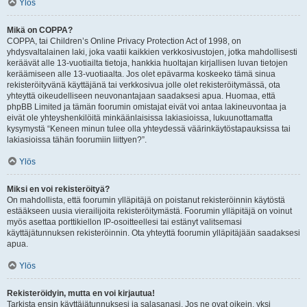
Ylös
Mikä on COPPA?
COPPA, tai Children’s Online Privacy Protection Act of 1998, on
yhdysvaltalainen laki, joka vaatii kaikkien verkkosivustojen, jotka mahdollisesti
keräävät alle 13-vuotiailta tietoja, hankkia huoltajan kirjallisen luvan tietojen
keräämiseen alle 13-vuotiaalta. Jos olet epävarma koskeeko tämä sinua
rekisteröityvänä käyttäjänä tai verkkosivua jolle olet rekisteröitymässä, ota
yhteyttä oikeudelliseen neuvonantajaan saadaksesi apua. Huomaa, että
phpBB Limited ja tämän foorumin omistajat eivät voi antaa lakineuvontaa ja
eivät ole yhteyshenkilöitä minkäänlaisissa lakiasioissa, lukuunottamatta
kysymystä “Keneen minun tulee olla yhteydessä väärinkäytöstapauksissa tai
lakiasioissa tähän foorumiin liittyen?”.
Ylös
Miksi en voi rekisteröityä?
On mahdollista, että foorumin ylläpitäjä on poistanut rekisteröinnin käytöstä
estääkseen uusia vierailijoita rekisteröitymästä. Foorumin ylläpitäjä on voinut
myös asettaa porttikiellon IP-osoitteellesi tai estänyt valitsemasi
käyttäjätunnuksen rekisteröinnin. Ota yhteyttä foorumin ylläpitäjään saadaksesi
apua.
Ylös
Rekisteröidyin, mutta en voi kirjautua!
Tarkista ensin käyttäjätunnuksesi ja salasanasi. Jos ne ovat oikein, yksi