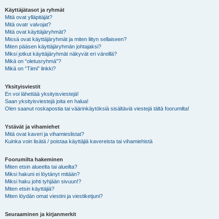
Käyttäjätasot ja ryhmät
Mitä ovat ylläpitäjät?
Mitä ovatr valvojat?
Mitä ovat käyttäjäryhmät?
Missä ovat käyttäjäryhmät ja miten liityn sellaiseen?
Miten pääsen käyttäjäryhmän johtajaksi?
Miksi jotkut käyttäjäryhmät näkyvät eri väreillä?
Mikä on “oletusryhmä”?
Mikä on “Tiimi” linkki?
Yksityisviestit
En voi lähettää yksityisviestejä!
Saan yksityisviestejä joita en halua!
Olen saanut roskapostia tai väärinkäytöksiä sisältäviä viestejä tältä foorumilta!
Ystävät ja vihamiehet
Mitä ovat kaveri ja vihamieslistat?
Kuinka voin lisätä / poistaa käyttäjiä kavereista tai vihamiehistä
Foorumilta hakeminen
Miten etsin alueelta tai alueilta?
Miksi hakuni ei löytänyt mitään?
Miksi haku johti tyhjään sivuun!?
Miten etsin käyttäjiä?
Miten löydän omat viestini ja viestiketjuni?
Seuraaminen ja kirjanmerkit