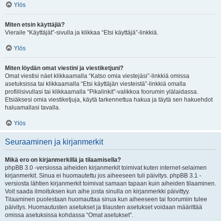
Ylös
Miten etsin käyttäjiä?
Vieraile “Käyttäjät”-sivulla ja klikkaa “Etsi käyttäjä”-linkkiä.
Ylös
Miten löydän omat viestini ja viestiketjuni?
Omat viestisi näet klikkaamalla “Katso omia viestejäsi”-linkkiä omissa
asetuksissa tai klikkaamalla “Etsi käyttäjän viesteistä”-linkkiä omalla
profiilisivullasi tai klikkaamalla “Pikalinkit”-valikkoa foorumin ylälaidassa.
Etsiäksesi omia viestiketjuja, käytä tarkennettua hakua ja täytä sen hakuehdot
haluamallasi tavalla.
Ylös
Seuraaminen ja kirjanmerkit
Mikä ero on kirjanmerkillä ja tilaamisella?
phpBB 3.0 -versiossa aiheiden kirjanmerkit toimivat kuten internet-selaimen
kirjanmerkit. Sinua ei huomautettu jos aiheeseen tuli päivitys. phpBB 3.1 -
versiosta lähtien kirjanmerkit toimivat samaan tapaan kuin aiheiden tilaaminen.
Voit saada ilmoituksen kun aihe josta sinulla on kirjanmerkki päivittyy.
Tilaaminen puolestaan huomauttaa sinua kun aiheeseen tai foorumiin tulee
päivitys. Huomautusten asetukset ja tilausten asetukset voidaan määrittää
omissa asetuksissa kohdassa “Omat asetukset”.