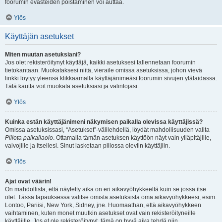
foorumin evästeiden poistaminen voi auttaa.
Ylös
Käyttäjän asetukset
Miten muutan asetuksiani?
Jos olet rekisteröitynyt käyttäjä, kaikki asetuksesi tallennetaan foorumin
tietokantaan. Muokataksesi niitä, vieraile omissa asetuksissa, johon vievä
linkki löytyy yleensä klikkaamalla käyttäjänimeäsi foorumin sivujen ylälaidassa.
Tätä kautta voit muokata asetuksiasi ja valintojasi.
Ylös
Kuinka estän käyttäjänimeni näkymisen paikalla olevissa käyttäjissä?
Omissa asetuksissasi, “Asetukset”-välilehdellä, löydät mahdollisuuden valita
Piilota paikallaolo
. Ottamalla tämän asetuksen käyttöön näyt vain ylläpitäjille,
valvojille ja itsellesi. Sinut lasketaan piilossa oleviin käyttäjiin.
Ylös
Ajat ovat väärin!
On mahdollista, että näytetty aika on eri aikavyöhykkeeltä kuin se jossa itse
olet. Tässä tapauksessa valitse omista asetuksista oma aikavyöhykkeesi, esim.
Lontoo, Pariisi, New York, Sidney, jne. Huomaathan, että aikavyöhykkeen
vaihtaminen, kuten monet muutkin asetukset ovat vain rekisteröityneille
käyttäjille. Jos et ole rekisteröitynyt, tämä on hyvä aika tehdä niin.