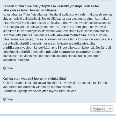
Keneen minun tulee olla yhteydessä väärinkäytöstapauksissa tai
lakiasioissa tähän foorumiin liittyen?
Kuka tahansa “Tiimi”-sivulla mainituista ylläpitäjistä on todennäköisesti sopiva
yhteyshenkilö valituksillesi. Jos et tätä kautta saa vastausta, sinun kannattaa
ottaa yhteyttä verkkotunnuksen omistajaan (tee
whois-kysely
) tai jos kyseessä
on ilmaispalvelussa oleva (esim. Yahoo!, free.fr, f2s.com, jne.), ota yhteyttä
ylläpitoon tai väärinkäytöksistä vastaavaan osastoon kyseisessä palvelussa.
Huomaa, että phpBB Limitedillä
ei ole lainkaan toimivaltaa
ja sitä ei voida
pitää vastuussa miten, missä tai kenen toimesta tämä foorumi on käytössä. Älä
ota yhteyttä phpBB Limitediin missään lakiasioissa
jotka eivät liity
phpBB.com-sivustoon tai pelkkään phpBB-sovellukseen itseensä. Jos lähetät
sähköpostia phpBB Limitedille
mistään kolmannen osapuolen
tämän
sovelluksen käytöstä, voit odottaa niukkasanaista vastausta, jos edes
vastausta lainkaan.
Ylös
Kuinka otan yhteyttä foorumin ylläpitäjään?
Kaikki foorumin käyttäjät voivat käyttää “Ota yhteyttä” -lomaketta, jos täämä
vaihtoehto on foorumin ylläpitäjän mahdollistama.
Foorumin käyttäjät voivat käyttää myös “Tiimi”-linkkiä.
Ylös
Hyppää