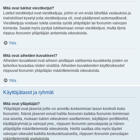
Mitä ovat lukitut viestiketjut?
Lukitut viestiketjut ovat viestiketjuja, joihin ei voi enää lähettää vastauksia ja
mahdolliset kyselyt joita viestiketjussa oli, ovat päättyneet automaattisesti.
Viestiketjuja voidaan lukita useista syistä ylläpitäjän tai foorumin valvojan
toimesta. Saatat myös pystyä lukitsemaan oman viestiketjusi, mutta tämä
riippuu foorumin ylläpitäjän antamista oikeuksista.
Ylös
Mitä ovat aiheiden kuvakkeet?
Aiheiden kuvakkeet ovat aiheen aloittajan valitsemia kuvakkeita joiden on
tarkoitus kuvastaa niiden sisältöä. Aiheiden kuvakkeiden käyttöoikeudet
riippuvat foorumin ylläpitäjän määrittelemistä oikeuksista.
Ylös
Käyttäjätasot ja ryhmät
Mitä ovat ylläpitäjät?
Ylläpitäjät ovat jäseniä joille on annettu korkeimman tason kontrolli koko
foorumiin. Nämä jäsenet voivat hallita foorumin kaikkia foorumin toiminnan
osa-alueita, mukaan lukien oikeuksien asettaminen, käyttäjien porttikiellot,
käyttäjäryhmät ja valvojat yms., riippuen foorumin perustajasta ja hänen
ylläpitäjille määrittelemistä oikeuksista. Heillä saattaa olla myös täydet
valvojan oikeudet kaikilla keskustelualueilla, riippuen foorumin perustajan
määrittelemistä asetuksista.