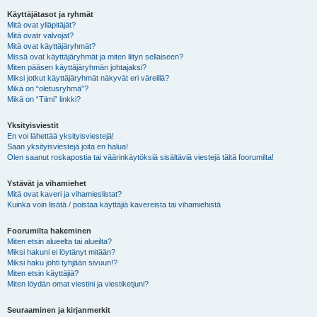
Käyttäjätasot ja ryhmät
Mitä ovat ylläpitäjät?
Mitä ovatr valvojat?
Mitä ovat käyttäjäryhmät?
Missä ovat käyttäjäryhmät ja miten liityn sellaiseen?
Miten pääsen käyttäjäryhmän johtajaksi?
Miksi jotkut käyttäjäryhmät näkyvät eri väreillä?
Mikä on “oletusryhmä”?
Mikä on “Tiimi” linkki?
Yksityisviestit
En voi lähettää yksityisviestejä!
Saan yksityisviestejä joita en halua!
Olen saanut roskapostia tai väärinkäytöksiä sisältäviä viestejä tältä foorumilta!
Ystävät ja vihamiehet
Mitä ovat kaveri ja vihamieslistat?
Kuinka voin lisätä / poistaa käyttäjiä kavereista tai vihamiehistä
Foorumilta hakeminen
Miten etsin alueelta tai alueilta?
Miksi hakuni ei löytänyt mitään?
Miksi haku johti tyhjään sivuun!?
Miten etsin käyttäjiä?
Miten löydän omat viestini ja viestiketjuni?
Seuraaminen ja kirjanmerkit