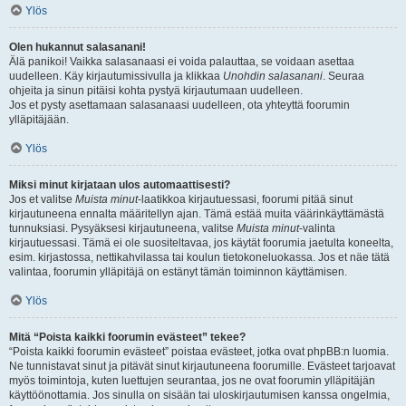
Ylös
Olen hukannut salasanani!
Älä panikoi! Vaikka salasanaasi ei voida palauttaa, se voidaan asettaa
uudelleen. Käy kirjautumissivulla ja klikkaa
Unohdin salasanani
. Seuraa
ohjeita ja sinun pitäisi kohta pystyä kirjautumaan uudelleen.
Jos et pysty asettamaan salasanaasi uudelleen, ota yhteyttä foorumin
ylläpitäjään.
Ylös
Miksi minut kirjataan ulos automaattisesti?
Jos et valitse
Muista minut
-laatikkoa kirjautuessasi, foorumi pitää sinut
kirjautuneena ennalta määritellyn ajan. Tämä estää muita väärinkäyttämästä
tunnuksiasi. Pysyäksesi kirjautuneena, valitse
Muista minut
-valinta
kirjautuessasi. Tämä ei ole suositeltavaa, jos käytät foorumia jaetulta koneelta,
esim. kirjastossa, nettikahvilassa tai koulun tietokoneluokassa. Jos et näe tätä
valintaa, foorumin ylläpitäjä on estänyt tämän toiminnon käyttämisen.
Ylös
Mitä “Poista kaikki foorumin evästeet” tekee?
“Poista kaikki foorumin evästeet” poistaa evästeet, jotka ovat phpBB:n luomia.
Ne tunnistavat sinut ja pitävät sinut kirjautuneena foorumille. Evästeet tarjoavat
myös toimintoja, kuten luettujen seurantaa, jos ne ovat foorumin ylläpitäjän
käyttöönottamia. Jos sinulla on sisään tai uloskirjautumisen kanssa ongelmia,