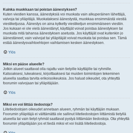
Kuinka muokkaan tai poistan äänestyksen?
Kuten viestien kanssa, äänestyksiä voi muokata vain alkuperäinen lähettäjä,
valvoja tai ylläpitäjä. Muokataksesi äänestystä, muokkaa ensimmäistä viestiä
viestiketjussa. Äänestys on aina kytketty viestiketjun ensimmäiseen viestiin.
Jos kukaan ei ole vielä äänestänyt, käyttäjät voivat poistaa äänestyksen tai
muokata mitä tahansa äänestyksen asetusta. Jos käyttäjät ovat kuitenkin jo
äänestäneet, vain valvojat tai ylläpitäjät voivat muokata tai poistaa sen. Tämä
estää äänestysvaihtoehtojen vaihtamisen kesken äänestyksen.
Ylös
Miksi en pääse alueelle?
Jotkin alueet saattavat olla rajattu vain tietyille käyttäjille tai ryhmille.
Katsoaksesi, lukeaksesi, kirjoittaaksesi tai muiden toimintojen tekeminen
alueella saattaa tarvita erikoisoikeuksia. Jos haluat oikeudet, ota yhteyttä
foorumin valvojaan tai ylläpitäjään.
Ylös
Miksi en voi liittää tiedostoja?
Liitetiedostojen oikeudet annetaan alueen, ryhmän tai käyttäjän mukaan.
Foorumin ylläpitäjä ei välttämättä ole sallinut liitetiedostojen liittämistä tietyllä
alueella tai vain tietyt ryhmät saattavat pystyä liittämään tiedostoja. Ota yhteyttä
foorumin ylläpitäjään jos et tiedä miksi et voi lisätä liitetiedostoja.