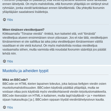
Foorumin ylläpitäjä on päättänyt, että viestit kyseiselle alueelle tulee tarkastaa
ennen lähetystä. On myös mahdollista, että foorumin ylläpitäjä on siirtänyt sinut
ryhmään, jonka viestit tarkistetaan ennen lähettämistä. Ota yhteyttä foorumin
ylläpitäjään saadaksesi lisätietoja.
Ylös
Miten tönäisen viestiketjuani?
Klikkaamalla “Tönaise viestiä” -linkkiä, kun katselet sitä, voit “tönäistä”
viestiketjua alueen ensimmäisen sivun yläosaan. Jos et näe tätä, viestiketjujen
tönäiseminen ei ole sallittua tai aika joka viestiketjujen tönäisemisen välillä
vaaditaan ei ole vielä kulunut. On myös mahdollista nostaa viestiketjua
vastaamalla siihen, mutta varmista että noudatat foorumin sääntöjä jos päätät
tehdä niin.
Ylös
Muotoilu ja aiheiden tyypit
Mikä on BBCode?
BBCode on HTML-kielen tapainen toteutus, joka tarjoaa tiettyjen viestin osien
muotoilumahdollisuuden. BBCoden käytöstä päättää ylläpitäjä, mutta se
voidaan ottaa pois käytöstä myös viestikohtaisesti viestin kirjoituslomakkeella.
BBCode itsessään on HTML:n kaltainen, mutta tagit käyttävät < ja > merkkien
sijaan hakasulkuja [ ja ]. BBCoden oppaan löydät viestinlähetyssivun kautta.
Ylös