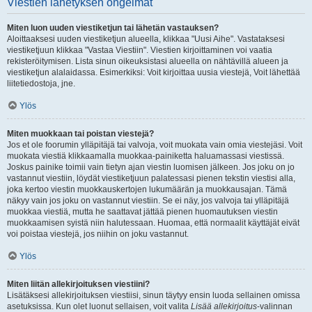
Viestien lähetyksen ongelmat
Miten luon uuden viestiketjun tai lähetän vastauksen?
Aloittaaksesi uuden viestiketjun alueella, klikkaa "Uusi Aihe". Vastataksesi
viestiketjuun klikkaa "Vastaa Viestiin". Viestien kirjoittaminen voi vaatia
rekisteröitymisen. Lista sinun oikeuksistasi alueella on nähtävillä alueen ja
viestiketjun alalaidassa. Esimerkiksi: Voit kirjoittaa uusia viestejä, Voit lähettää
liitetiedostoja, jne.
Ylös
Miten muokkaan tai poistan viestejä?
Jos et ole foorumin ylläpitäjä tai valvoja, voit muokata vain omia viestejäsi. Voit
muokata viestiä klikkaamalla muokkaa-painiketta haluamassasi viestissä.
Joskus painike toimii vain tietyn ajan viestin luomisen jälkeen. Jos joku on jo
vastannut viestiin, löydät viestiketjuun palatessasi pienen tekstin viestisi alla,
joka kertoo viestin muokkauskertojen lukumäärän ja muokkausajan. Tämä
näkyy vain jos joku on vastannut viestiin. Se ei näy, jos valvoja tai ylläpitäjä
muokkaa viestiä, mutta he saattavat jättää pienen huomautuksen viestin
muokkaamisen syistä niin halutessaan. Huomaa, että normaalit käyttäjät eivät
voi poistaa viestejä, jos niihin on joku vastannut.
Ylös
Miten liitän allekirjoituksen viestiini?
Lisätäksesi allekirjoituksen viestiisi, sinun täytyy ensin luoda sellainen omissa
asetuksissa. Kun olet luonut sellaisen, voit valita
Lisää allekirjoitus
-valinnan