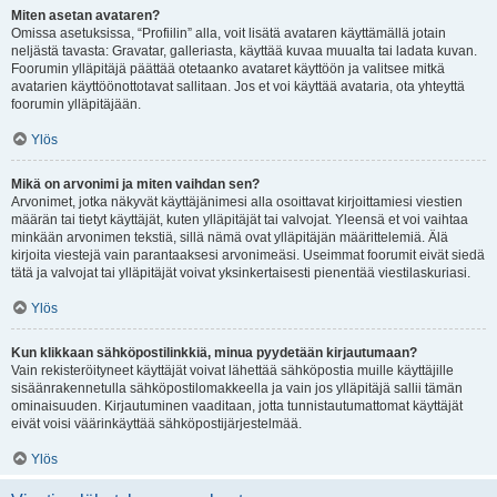
Miten asetan avataren?
Omissa asetuksissa, “Profiilin” alla, voit lisätä avataren käyttämällä jotain
neljästä tavasta: Gravatar, galleriasta, käyttää kuvaa muualta tai ladata kuvan.
Foorumin ylläpitäjä päättää otetaanko avataret käyttöön ja valitsee mitkä
avatarien käyttöönottotavat sallitaan. Jos et voi käyttää avataria, ota yhteyttä
foorumin ylläpitäjään.
Ylös
Mikä on arvonimi ja miten vaihdan sen?
Arvonimet, jotka näkyvät käyttäjänimesi alla osoittavat kirjoittamiesi viestien
määrän tai tietyt käyttäjät, kuten ylläpitäjät tai valvojat. Yleensä et voi vaihtaa
minkään arvonimen tekstiä, sillä nämä ovat ylläpitäjän määrittelemiä. Älä
kirjoita viestejä vain parantaaksesi arvonimeäsi. Useimmat foorumit eivät siedä
tätä ja valvojat tai ylläpitäjät voivat yksinkertaisesti pienentää viestilaskuriasi.
Ylös
Kun klikkaan sähköpostilinkkiä, minua pyydetään kirjautumaan?
Vain rekisteröityneet käyttäjät voivat lähettää sähköpostia muille käyttäjille
sisäänrakennetulla sähköpostilomakkeella ja vain jos ylläpitäjä sallii tämän
ominaisuuden. Kirjautuminen vaaditaan, jotta tunnistautumattomat käyttäjät
eivät voisi väärinkäyttää sähköpostijärjestelmää.
Ylös