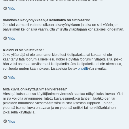
Ylös
Vaihdoin aikavyöhykkeen ja kellonaika on silti väärin!
Jos olet varmasti valinnut oikean aikavyöhykkeen ja aika on silti väärin, on
palvelimen kellonaika väärin. Ota yhteyttä ylläpitäjään korjataksesi ongelman.
Ylös
Kieleni ei ole valittavana!
Joko ylläpitäjä ei ole asentanut kielellesi kielipakettia tai kukaan ei ole
kääntänyt tätä foorumia kielellesi. Kokeile pyytää foorumin ylläpitäjältä, josko
hän voisi asentaa tarvitsemasi kielipaketin. Jos kielipakettia ei ole olemassa,
voit luoda uuden käännöksen. Lisätietoja löytyy
phpBB
®:n sivuilta.
Ylös
Mitä kuvia on käyttäjänimeni vieressä?
Viestejä katsottaessa käyttäjänimen vieressä saattaa näkyä kaksi kuvaa. Yksi
niistä voi olla arvonimeesi liitetty kuva esimerkiksi tähtien, laatikoiden tai
pisteiden muodossa viestimäärästäsi tai statuksestasi riippuen. Toinen,
yleensä isompi kuva on avatar ja on yleensä uniikki tai henkilökohtainen
jokaisella käyttäjällä.
Ylös