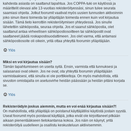
kahdesta asiasta on saattanut tapahtua. Jos COPPA-tuki on käytössä ja
määrittelit olevasi alle 13-vuotias rekisteröityessäsi, sinun tulee seurata
saamiasi ohjeita. Jotkut foorumit vaativat myös uusien tunnusten aktivoinnin
joko sinun itsesi toimesta tai ylläpitäjän toimesta ennen kuin voit kirjautua
sisään. Tämä tieto kerrottiin rekisteröitymisen yhteydessä. Jos sinulle
lähetettiin sähköpostia, seuraa ohjeita. Jos et saanut sähköpostia, olet
saattanut antaa virheellisen sähköpostiosoitteen tai sähköpostit ovat
saattaneet jäädä roskapostisuodattimeen. Jos olet varma, että antamasi
sähköpostiosoite oli oikein, yritä ottaa yhteyttä foorumin ylläpitäjään.
Ylös
Miksi en voi kirjautua sisään?
Tämän tapahtumiseen on useita syitä. Ensin, varmista että tunnuksesi ja
salasanasi ovat oikein. Jos ne ovat, ota yhteyttä foorumin ylläpitäjään
varmistaaksesi, että sinulla ei ole porttikieltoja. On myös mahdollista, että
sivuston omistajalla on asetusvirhe heidän päässään ja heidän pitäisi korjata
se.
Ylös
Rekisteröidyin joskus aiemmin, mutta en voi enää kirjautua sisään?!
On mahdollista, että ylläpitäjä on poistanut käyttäjätilisi käytöstä jostain syystä.
Useat foorumit myös poistavat käyttäjiä, jotka eivät ole kirjoittaneet pitkään
aikaan pienentääkseen tietokantansa kokoa. Jos näin on käynyt, yritä
rekisteröityä uudelleen ja osallistu keskusteluun aktiivisemmin.