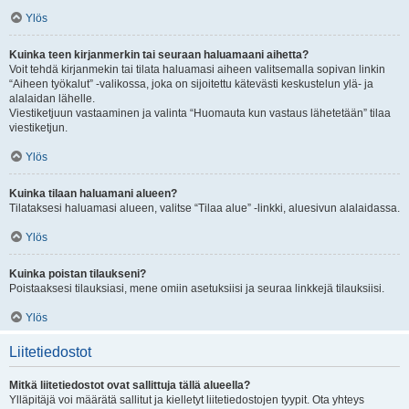
Ylös
Kuinka teen kirjanmerkin tai seuraan haluamaani aihetta?
Voit tehdä kirjanmekin tai tilata haluamasi aiheen valitsemalla sopivan linkin
“Aiheen työkalut” -valikossa, joka on sijoitettu kätevästi keskustelun ylä- ja
alalaidan lähelle.
Viestiketjuun vastaaminen ja valinta “Huomauta kun vastaus lähetetään” tilaa
viestiketjun.
Ylös
Kuinka tilaan haluamani alueen?
Tilataksesi haluamasi alueen, valitse “Tilaa alue” -linkki, aluesivun alalaidassa.
Ylös
Kuinka poistan tilaukseni?
Poistaaksesi tilauksiasi, mene omiin asetuksiisi ja seuraa linkkejä tilauksiisi.
Ylös
Liitetiedostot
Mitkä liitetiedostot ovat sallittuja tällä alueella?
Ylläpitäjä voi määrätä sallitut ja kielletyt liitetiedostojen tyypit. Ota yhteys