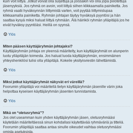
kuin voit liittyä. Jotkut voivat olla suljettuja ja joissakin voi olla jopa piilotettuja
jäsenyyksiä. Jos ryhmä on avoin, voit liittyä siihen klikkaamalla painiketta. Jos
ryhmä vaatii hyväksynnän liittymistä varten, voit pyytää liittymislupaa
klikkaamalla painiketta. Ryhmän johtajan täytyy hyväksyä pyyntösi ja hän
saattaa kysyä miksi haluat liittyä ryhmään. Älä häiriköi ryhmän ylläpitäjiä jos he
eivät hyväksy pyyntöäsi. Heillä on syynsä.
Ylös
Miten pääsen käyttäjäryhmän johtajaksi?
Käyttäjäryhmän johtaja on yleensä määritelty, kun käyttäjäryhmät on alunperin
luotu ylläpitäjän toimesta. Jos haluat luoda käyttäjäryhmän, ensimmäinen
yhteyshenkilösi tulisi olla ylläpitäjä. Kokeile yksityisviestin lähettämistä.
Ylös
Miksi jotkut käyttäjäryhmät näkyvät eri väreillä?
Foorumin ylläpitäjä voi määritellä tietyn käyttäjäryhmän jäsenille värin joka
helpottaa kyseisen käyttäjäryhmän jäsenten tunnistamista.
Ylös
Mikä on “oletusryhmä”?
Jos olet useamman kuin yhden käyttäjäryhmän jäsen, oletusryhmääsi
käytetään määriteltäessä sinun kohdallasi käytettävää ryhmäväriä ja titteliä.
Foorumin ylläpitäjä saattaa antaa sinulle oikeudet vaihtaa oletusryhmääsi
omista asetuksista.