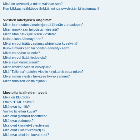
Mikä on arvonimi ja miten vaihdan sen?
Kun klikkaan sähköpostilinkkiä, minua pyydetään kirjautumaan?
Viestien lähetyksen ongelmat
Miten luon uuden viestiketjun tai lähetän vastauksen?
Miten muokkaan tai poistan viestejä?
Miten liitän allekirjoituksen viestiini?
Kuinka luon äänestyksen?
Miksi en voi lisätä vastausvaihtoehtoja kyselyyn?
Kuinka muokkaan tai poistan äänestyksen?
Miksi en pääse alueelle?
Miksi en voi liittää tiedostoja?
Miksi sain varoituksen?
Miten ilmoitan viestin valvojalle?
Mitä “Tallenna”-painike viestin kirjoittamisessa tekee?
Miksi minun viestini tarvitsee hyväksynnän?
Miten tönäisen viestiketjuani?
Muotoilu ja aiheiden tyypit
Mikä on BBCode?
Onko HTML sallittu?
Mitä ovat hymiöt?
Voinko lähettää kuvia?
Mitä ovat globaalit tiedotteet?
Mitä ovat tiedotteet?
Mitä ovat kiinnitetyt viestiketjut
Mitä ovat lukitut viestiketjut?
Mitä ovat aiheiden kuvakkeet?