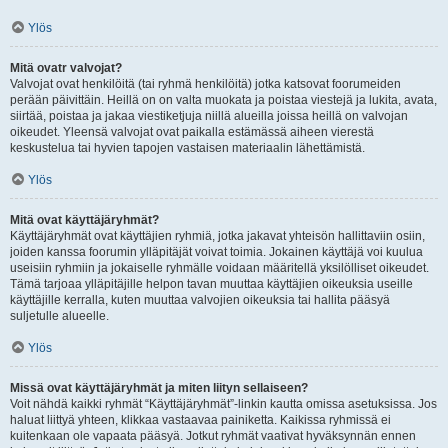
Ylös
Mitä ovatr valvojat?
Valvojat ovat henkilöitä (tai ryhmä henkilöitä) jotka katsovat foorumeiden
perään päivittäin. Heillä on on valta muokata ja poistaa viestejä ja lukita, avata,
siirtää, poistaa ja jakaa viestiketjuja niillä alueilla joissa heillä on valvojan
oikeudet. Yleensä valvojat ovat paikalla estämässä aiheen vierestä
keskustelua tai hyvien tapojen vastaisen materiaalin lähettämistä.
Ylös
Mitä ovat käyttäjäryhmät?
Käyttäjäryhmät ovat käyttäjien ryhmiä, jotka jakavat yhteisön hallittaviin osiin,
joiden kanssa foorumin ylläpitäjät voivat toimia. Jokainen käyttäjä voi kuulua
useisiin ryhmiin ja jokaiselle ryhmälle voidaan määritellä yksilölliset oikeudet.
Tämä tarjoaa ylläpitäjille helpon tavan muuttaa käyttäjien oikeuksia useille
käyttäjille kerralla, kuten muuttaa valvojien oikeuksia tai hallita pääsyä
suljetulle alueelle.
Ylös
Missä ovat käyttäjäryhmät ja miten liityn sellaiseen?
Voit nähdä kaikki ryhmät “Käyttäjäryhmät”-linkin kautta omissa asetuksissa. Jos
haluat liittyä yhteen, klikkaa vastaavaa painiketta. Kaikissa ryhmissä ei
kuitenkaan ole vapaata pääsyä. Jotkut ryhmät vaativat hyväksynnän ennen