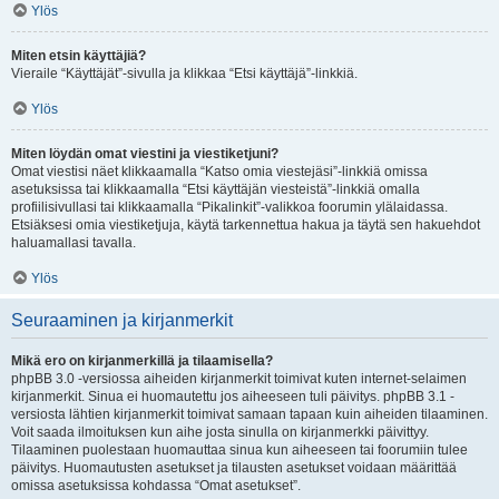
Ylös
Miten etsin käyttäjiä?
Vieraile “Käyttäjät”-sivulla ja klikkaa “Etsi käyttäjä”-linkkiä.
Ylös
Miten löydän omat viestini ja viestiketjuni?
Omat viestisi näet klikkaamalla “Katso omia viestejäsi”-linkkiä omissa
asetuksissa tai klikkaamalla “Etsi käyttäjän viesteistä”-linkkiä omalla
profiilisivullasi tai klikkaamalla “Pikalinkit”-valikkoa foorumin ylälaidassa.
Etsiäksesi omia viestiketjuja, käytä tarkennettua hakua ja täytä sen hakuehdot
haluamallasi tavalla.
Ylös
Seuraaminen ja kirjanmerkit
Mikä ero on kirjanmerkillä ja tilaamisella?
phpBB 3.0 -versiossa aiheiden kirjanmerkit toimivat kuten internet-selaimen
kirjanmerkit. Sinua ei huomautettu jos aiheeseen tuli päivitys. phpBB 3.1 -
versiosta lähtien kirjanmerkit toimivat samaan tapaan kuin aiheiden tilaaminen.
Voit saada ilmoituksen kun aihe josta sinulla on kirjanmerkki päivittyy.
Tilaaminen puolestaan huomauttaa sinua kun aiheeseen tai foorumiin tulee
päivitys. Huomautusten asetukset ja tilausten asetukset voidaan määrittää
omissa asetuksissa kohdassa “Omat asetukset”.