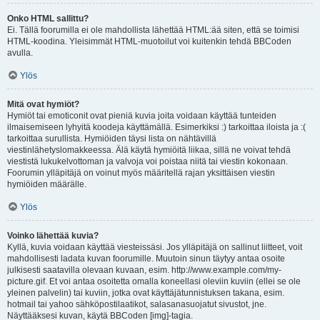
Onko HTML sallittu?
Ei. Tällä foorumilla ei ole mahdollista lähettää HTML:ää siten, että se toimisi
HTML-koodina. Yleisimmät HTML-muotoilut voi kuitenkin tehdä BBCoden
avulla.
Ylös
Mitä ovat hymiöt?
Hymiöt tai emoticonit ovat pieniä kuvia joita voidaan käyttää tunteiden
ilmaisemiseen lyhyitä koodeja käyttämällä. Esimerkiksi :) tarkoittaa iloista ja :(
tarkoittaa surullista. Hymiöiden täysi lista on nähtävillä
viestinlähetyslomakkeessa. Älä käytä hymiöitä liikaa, sillä ne voivat tehdä
viestistä lukukelvottoman ja valvoja voi poistaa niitä tai viestin kokonaan.
Foorumin ylläpitäjä on voinut myös määritellä rajan yksittäisen viestin
hymiöiden määrälle.
Ylös
Voinko lähettää kuvia?
Kyllä, kuvia voidaan käyttää viesteissäsi. Jos ylläpitäjä on sallinut liitteet, voit
mahdollisesti ladata kuvan foorumille. Muutoin sinun täytyy antaa osoite
julkisesti saatavilla olevaan kuvaan, esim. http://www.example.com/my-
picture.gif. Et voi antaa osoitetta omalla koneellasi oleviin kuviin (ellei se ole
yleinen palvelin) tai kuviin, jotka ovat käyttäjätunnistuksen takana, esim.
hotmail tai yahoo sähköpostilaatikot, salasanasuojatut sivustot, jne.
Näyttääksesi kuvan, käytä BBCoden [img]-tagia.