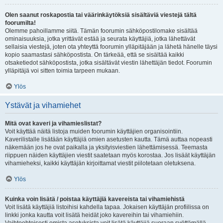
Olen saanut roskapostia tai väärinkäytöksiä sisältäviä viestejä tältä
foorumilta!
Olemme pahoillamme siitä. Tämän foorumin sähköpostilomake sisältää
ominaisuuksia, jotka yrittävät estää ja seurata käyttäjiä, jotka lähettävät
sellaisia viestejä, joten ota yhteyttä foorumin ylläpitäjään ja lähetä hänelle täysi
kopio saamastasi sähköpostista. On tärkeää, että se sisältää kaikki
otsaketiedot sähköpostista, jotka sisältävät viestin lähettäjän tiedot. Foorumin
ylläpitäjä voi sitten toimia tarpeen mukaan.
Ylös
Ystävät ja vihamiehet
Mitä ovat kaveri ja vihamieslistat?
Voit käyttää näitä listoja muiden foorumin käyttäjien organisointiin.
Kaverilistalle lisätään käyttäjiä omien asetusten kautta. Tämä auttaa nopeasti
näkemään jos he ovat paikalla ja yksityisviestien lähettämisessä. Teemasta
riippuen näiden käyttäjien viestit saatetaan myös korostaa. Jos lisäät käyttäjän
vihamieheksi, kaikki käyttäjän kirjoittamat viestit piilotetaan oletuksena.
Ylös
Kuinka voin lisätä / poistaa käyttäjiä kavereista tai vihamiehistä
Voit lisätä käyttäjiä listoihisi kahdella tapaa. Jokaisen käyttäjän profiilissa on
linkki jonka kautta voit lisätä heidät joko kavereihin tai vihamiehiin.