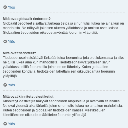
Ylös
Mitä ovat globaalit tiedotteet?
Globaalit tiedotteet sisältävät tärkeää tietoa ja sinun tulisi lukea ne aina kun on
mahdolista. Ne näkyvät jokaisen alueen ylälaidassa ja omissa asetuksissa.
Globaalien tiedotteiden oikeudet myöntää foorumin ylläpitäjä.
Ylös
Mitä ovat tiedotteet?
Tiedotteet usein sisältävät tärkeää tietoa foorumista jota olet lukemassa ja siksi
ne tulisi lukea aina kun mahdollista. Tiedotteet näkyvät jokaisen sivun
ylälaidassa niillä foorumeilla joihin ne on lähetetty. Kuten globaalien
tiedotteiden kohdalla, tiedotteiden lähettämisen oikeudet antaa foorumin
ylläpitäjä.
Ylös
Mitä ovat kiinnitetyt viestiketjut
Kiinnitetyt viestiketjut näkyvät tiedotteiden alapuolella ja ovat vain etusivulla.
Ne ovat yleensä aika tärkeitä, joten sinun tulisi lukea ne aina kun mahdollista.
Kuten tiedotteiden ja globaalien tiedotteiden kanssa, viestiketjujen
kiinnittämisen oikeudet määrittelee foorumin ylläpitäjä.
Ylös