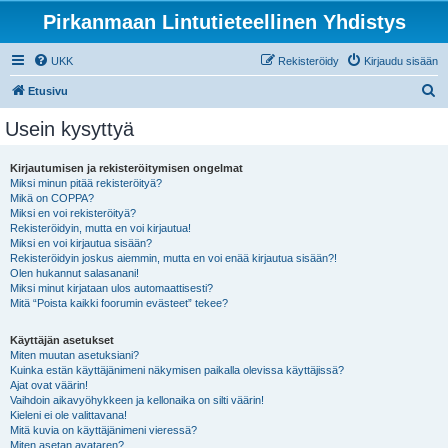
Pirkanmaan Lintutieteellinen Yhdistys
UKK
Rekisteröidy
Kirjaudu sisään
E
Etusivu
t
Usein kysyttyä
s
i
Kirjautumisen ja rekisteröitymisen ongelmat
Miksi minun pitää rekisteröityä?
Mikä on COPPA?
Miksi en voi rekisteröityä?
Rekisteröidyin, mutta en voi kirjautua!
Miksi en voi kirjautua sisään?
Rekisteröidyin joskus aiemmin, mutta en voi enää kirjautua sisään?!
Olen hukannut salasanani!
Miksi minut kirjataan ulos automaattisesti?
Mitä “Poista kaikki foorumin evästeet” tekee?
Käyttäjän asetukset
Miten muutan asetuksiani?
Kuinka estän käyttäjänimeni näkymisen paikalla olevissa käyttäjissä?
Ajat ovat väärin!
Vaihdoin aikavyöhykkeen ja kellonaika on silti väärin!
Kieleni ei ole valittavana!
Mitä kuvia on käyttäjänimeni vieressä?
Miten asetan avataren?