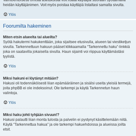
Vaihtoehtoisesti omista asetuksista voit lisätä käyttäjiä suoraan syöttämällä
heidän käyttäjänimen. Voit myös poistaa käyttäjiä listaltasi samalta sivulta.
Ylös
Foorumilta hakeminen
Miten etsin alueelta tai alueilta?
Syötä hakutermi hakukenttään, joka sijaitsee etusivulla, alueen tai viestiketjun
sivulla. Tarkennettuun hakuun pääset klikkaamalla “Tarkennettu haku”-linkkiä
joka on saatavilla jokaisella sivulla. Haun sijainti voi riippua käyttämästäsi
tyylistä.
Ylös
Miksi hakuni ei löytänyt mitään?
Hakusi oli todennäköisesti liian epämääräinen ja sisälsi useita yleisiä termejä,
joita phpBB ei ole indeksoinut. Ole tarkempi ja käytä Tarkennetun haun
valintoja.
Ylös
Miksi haku johti tyhjään sivuun!?
Hakusi palautti liian monta tulosta ja palvelin ei pystynyt käsittelemään niitä.
Käytä “Tarkennettua hakua” ja ole tarkempi hakuehdoissa ja alueissa joilta
etsit.