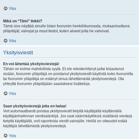
Ylös
Mikä on “Tiimi” linkki?
Tämä sivu näyttää sinulle listan foorumin henkilökunnasta, mukaanluettuna
ylläpitäjät, valvojat ja muut tiedot, kuten alueet joita he valvovat.
Ylös
Yksityisviestit
En voi lähettää yksityisviestejä!
Tähän on kolme mahdollista syytä. Et ole rekisteröitynyt ja/tai kirjautunut
sisään, foorumin ylläpitäjä on poistanut yksityisviestit käytöstä koko foorumilta
tai foorumin ylläpitäjä on estänyt sinua lähettämästä yksityisviestejä. Ota
yhteyttä foorumin ylläpitäjään saadaksesi lisätietoja.
Ylös
Saan yksityisviestejä joita en halua!
Voit automaattisesti poistaa yksityisviestit tietyltä käyttäjältä käyttämällä
käyttäjänhallinnan viestisääntöjä. Jos saat väärinkäytöksiä sisältäviä viestejä
tietyltä käyttäjältä, voit raportoida viestit valvojille. Heillä on oikeudet estää
käyttäjiä lähettämästä yksityisviestejä.
Ylös