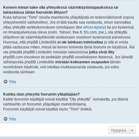
Keneen minun tulee olla yhteydessä väärinkäytöstapauksissa tai
lakiasioissa tähän foorumiin liittyen?
Kuka tahansa “Tiimi”-sivulla mainituista ylläpitäjistä on todennäköisesti sopiva
yhteyshenkilö valituksillesi. Jos et tätä kautta saa vastausta, sinun kannattaa
ottaa yhteyttä verkkotunnuksen omistajaan (tee
whois-kysely
) tai jos kyseessä
on ilmaispalvelussa oleva (esim. Yahoo!, free.fr, f2s.com, jne.), ota yhteyttä
ylläpitoon tai väärinkäytöksistä vastaavaan osastoon kyseisessä palvelussa.
Huomaa, että phpBB Limitedillä
ei ole lainkaan toimivaltaa
ja sitä ei voida
pitää vastuussa miten, missä tai kenen toimesta tämä foorumi on käytössä. Älä
ota yhteyttä phpBB Limitediin missään lakiasioissa
jotka eivät liity
phpBB.com-sivustoon tai pelkkään phpBB-sovellukseen itseensä. Jos lähetät
sähköpostia phpBB Limitedille
mistään kolmannen osapuolen
tämän
sovelluksen käytöstä, voit odottaa niukkasanaista vastausta, jos edes
vastausta lainkaan.
Ylös
Kuinka otan yhteyttä foorumin ylläpitäjään?
Kaikki foorumin käyttäjät voivat käyttää “Ota yhteyttä” -lomaketta, jos täämä
vaihtoehto on foorumin ylläpitäjän mahdollistama.
Foorumin käyttäjät voivat käyttää myös “Tiimi”-linkkiä.
Ylös
Hyppää