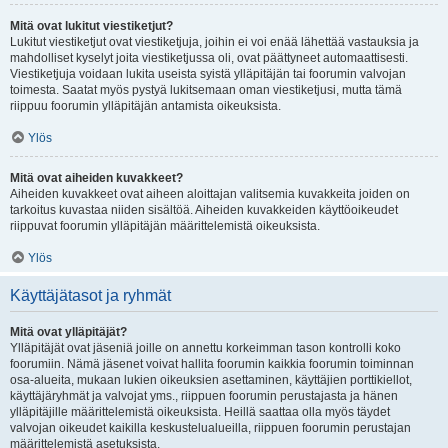
Mitä ovat lukitut viestiketjut?
Lukitut viestiketjut ovat viestiketjuja, joihin ei voi enää lähettää vastauksia ja
mahdolliset kyselyt joita viestiketjussa oli, ovat päättyneet automaattisesti.
Viestiketjuja voidaan lukita useista syistä ylläpitäjän tai foorumin valvojan
toimesta. Saatat myös pystyä lukitsemaan oman viestiketjusi, mutta tämä
riippuu foorumin ylläpitäjän antamista oikeuksista.
Ylös
Mitä ovat aiheiden kuvakkeet?
Aiheiden kuvakkeet ovat aiheen aloittajan valitsemia kuvakkeita joiden on
tarkoitus kuvastaa niiden sisältöä. Aiheiden kuvakkeiden käyttöoikeudet
riippuvat foorumin ylläpitäjän määrittelemistä oikeuksista.
Ylös
Käyttäjätasot ja ryhmät
Mitä ovat ylläpitäjät?
Ylläpitäjät ovat jäseniä joille on annettu korkeimman tason kontrolli koko
foorumiin. Nämä jäsenet voivat hallita foorumin kaikkia foorumin toiminnan
osa-alueita, mukaan lukien oikeuksien asettaminen, käyttäjien porttikiellot,
käyttäjäryhmät ja valvojat yms., riippuen foorumin perustajasta ja hänen
ylläpitäjille määrittelemistä oikeuksista. Heillä saattaa olla myös täydet
valvojan oikeudet kaikilla keskustelualueilla, riippuen foorumin perustajan
määrittelemistä asetuksista.