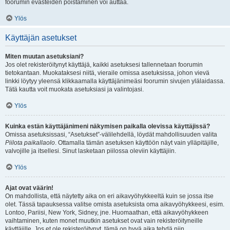
foorumin evästeiden poistaminen voi auttaa.
Ylös
Käyttäjän asetukset
Miten muutan asetuksiani?
Jos olet rekisteröitynyt käyttäjä, kaikki asetuksesi tallennetaan foorumin
tietokantaan. Muokataksesi niitä, vieraile omissa asetuksissa, johon vievä
linkki löytyy yleensä klikkaamalla käyttäjänimeäsi foorumin sivujen ylälaidassa.
Tätä kautta voit muokata asetuksiasi ja valintojasi.
Ylös
Kuinka estän käyttäjänimeni näkymisen paikalla olevissa käyttäjissä?
Omissa asetuksissasi, “Asetukset”-välilehdellä, löydät mahdollisuuden valita
Piilota paikallaolo
. Ottamalla tämän asetuksen käyttöön näyt vain ylläpitäjille,
valvojille ja itsellesi. Sinut lasketaan piilossa oleviin käyttäjiin.
Ylös
Ajat ovat väärin!
On mahdollista, että näytetty aika on eri aikavyöhykkeeltä kuin se jossa itse
olet. Tässä tapauksessa valitse omista asetuksista oma aikavyöhykkeesi, esim.
Lontoo, Pariisi, New York, Sidney, jne. Huomaathan, että aikavyöhykkeen
vaihtaminen, kuten monet muutkin asetukset ovat vain rekisteröityneille
käyttäjille. Jos et ole rekisteröitynyt, tämä on hyvä aika tehdä niin.