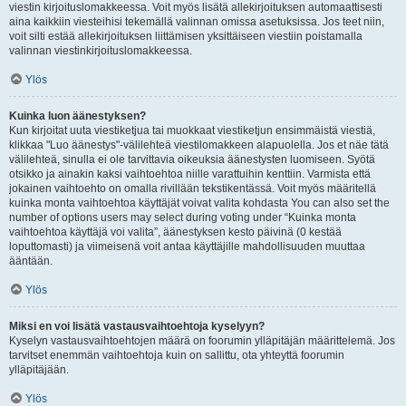
viestin kirjoituslomakkeessa. Voit myös lisätä allekirjoituksen automaattisesti
aina kaikkiin viesteihisi tekemällä valinnan omissa asetuksissa. Jos teet niin,
voit silti estää allekirjoituksen liittämisen yksittäiseen viestiin poistamalla
valinnan viestinkirjoituslomakkeessa.
Ylös
Kuinka luon äänestyksen?
Kun kirjoitat uuta viestiketjua tai muokkaat viestiketjun ensimmäistä viestiä,
klikkaa "Luo äänestys"-välilehteä viestilomakkeen alapuolella. Jos et näe tätä
välilehteä, sinulla ei ole tarvittavia oikeuksia äänestysten luomiseen. Syötä
otsikko ja ainakin kaksi vaihtoehtoa niille varattuihin kenttiin. Varmista että
jokainen vaihtoehto on omalla rivillään tekstikentässä. Voit myös määritellä
kuinka monta vaihtoehtoa käyttäjät voivat valita kohdasta You can also set the
number of options users may select during voting under “Kuinka monta
vaihtoehtoa käyttäjä voi valita”, äänestyksen kesto päivinä (0 kestää
loputtomasti) ja viimeisenä voit antaa käyttäjille mahdollisuuden muuttaa
ääntään.
Ylös
Miksi en voi lisätä vastausvaihtoehtoja kyselyyn?
Kyselyn vastausvaihtoehtojen määrä on foorumin ylläpitäjän määrittelemä. Jos
tarvitset enemmän vaihtoehtoja kuin on sallittu, ota yhteyttä foorumin
ylläpitäjään.
Ylös