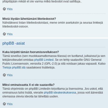
ylläpitäjään mikäli et ole varma mitkä tiedostot ovat sallittuja..
Ylös
Mistä löydän lähettämäni liitetiedostot?
Nähdäksesi listan liitetiedostoistasi, mene omiin asetuksiin ja seuraa linkkejä
liitetiedostot-osioon.
Ylös
phpBB -asiat
Kuka kirjoitti tämän foorumisovelluksen?
Tämä sovellus (sen muokkaamattomassa tilassa) on tuottanut, julkaissut ja sen
tekijänoikeudet omistaa
phpBB Limited
. Se on tehty saataville GNU General
Public Licensenssin, versiolla 2 (GPL-2.0) ja sitä voidaan jakaa vapaasti. Katso
Tietoja phpBB:stä
saadaksesi lisätietoja.
Ylös
Miksi ominaisuutta X ei ole saatavilla?
Tämä ohjelmisto on phpBB Limitedin kirjoittama ja lisensoima. Jos uskot, että
ominaisuus tulisi lisätä, vieraile
phpBB ideakeskuksessa
, jossa voit äänestää
olemassa olevia ideoita tai lähettää uuden.
Ylös