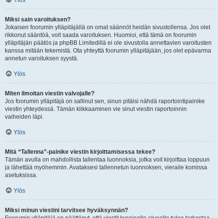
Ylös
Miksi sain varoituksen?
Jokaisen foorumin ylläpitäjällä on omat säännöt heidän sivustollensa. Jos olet
rikkonut sääntöä, voit saada varoituksen. Huomioi, että tämä on foorumin
ylläpitäjän päätös ja phpBB Limitedillä ei ole sivustolla annettavien varoitusten
kanssa mitään tekemistä. Ota yhteyttä foorumin ylläpitäjään, jos olet epävarma
annetun varoituksen syystä.
Ylös
Miten ilmoitan viestin valvojalle?
Jos foorumin ylläpitäjä on sallinut sen, sinun pitäisi nähdä raportointipainike
viestin yhteydessä. Tämän klikkaaminen vie sinut viestin raportoinnin
vaiheiden läpi.
Ylös
Mitä “Tallenna”-painike viestin kirjoittamisessa tekee?
Tämän avulla on mahdollista tallentaa luonnoksia, jotka voit kirjoittaa loppuun
ja lähettää myöhemmin. Avataksesi tallennetun luonnoksen, vieraile komissa
asetuksissa.
Ylös
Miksi minun viestini tarvitsee hyväksynnän?