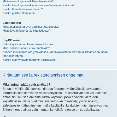
Mikä ero on kirjanmerkillä ja tilaamisella?
Kuinka teen kirjanmerkin tai seuraan haluamaani aihetta?
Kuinka tilaan haluamani alueen?
Kuinka poistan tilaukseni?
Liitetiedostot
Mitkä liitetiedostot ovat sallittuja tällä alueella?
Mistä löydän lähettämäni liitetiedostot?
phpBB -asiat
Kuka kirjoitti tämän foorumisovelluksen?
Miksi ominaisuutta X ei ole saatavilla?
Keneen minun tulee olla yhteydessä väärinkäytöstapauksissa tai lakiasioissa tähän
foorumiin liittyen?
Kuinka otan yhteyttä foorumin ylläpitäjään?
Kirjautumisen ja rekisteröitymisen ongelmat
Miksi minun pitää rekisteröityä?
Sinun ei välttämättä tarvitse, riippuu foorumin ylläpitäjästä, tarvitaanko
foorumilla kirjoittamiseen rekisteröitymistä. Rekisteröityminen voi kuitenkin
antaa sinulle lisää ominaisuuksia käyttöön, jotka eivät ole vieraiden
käytettävissä. Näitä ovat mm. avatar-kuvan määrittely, yksityisviestit,
sähköpostien lähettäminen muille käyttäjille, käyttäjäryhmien jäsenyys jne.
Siihen menee aikaa vain muutamia hetkiä, joten se on suositeltavaa.