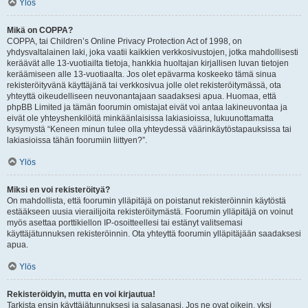
Ylös
Mikä on COPPA?
COPPA, tai Children’s Online Privacy Protection Act of 1998, on
yhdysvaltalainen laki, joka vaatii kaikkien verkkosivustojen, jotka mahdollisesti
keräävät alle 13-vuotiailta tietoja, hankkia huoltajan kirjallisen luvan tietojen
keräämiseen alle 13-vuotiaalta. Jos olet epävarma koskeeko tämä sinua
rekisteröityvänä käyttäjänä tai verkkosivua jolle olet rekisteröitymässä, ota
yhteyttä oikeudelliseen neuvonantajaan saadaksesi apua. Huomaa, että
phpBB Limited ja tämän foorumin omistajat eivät voi antaa lakineuvontaa ja
eivät ole yhteyshenkilöitä minkäänlaisissa lakiasioissa, lukuunottamatta
kysymystä “Keneen minun tulee olla yhteydessä väärinkäytöstapauksissa tai
lakiasioissa tähän foorumiin liittyen?”.
Ylös
Miksi en voi rekisteröityä?
On mahdollista, että foorumin ylläpitäjä on poistanut rekisteröinnin käytöstä
estääkseen uusia vierailijoita rekisteröitymästä. Foorumin ylläpitäjä on voinut
myös asettaa porttikiellon IP-osoitteellesi tai estänyt valitsemasi
käyttäjätunnuksen rekisteröinnin. Ota yhteyttä foorumin ylläpitäjään saadaksesi
apua.
Ylös
Rekisteröidyin, mutta en voi kirjautua!
Tarkista ensin käyttäjätunnuksesi ja salasanasi. Jos ne ovat oikein, yksi