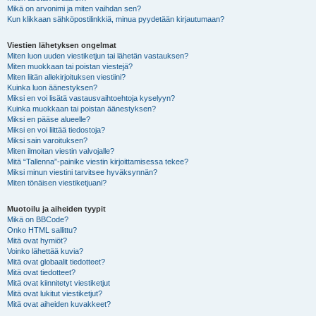
Mikä on arvonimi ja miten vaihdan sen?
Kun klikkaan sähköpostilinkkiä, minua pyydetään kirjautumaan?
Viestien lähetyksen ongelmat
Miten luon uuden viestiketjun tai lähetän vastauksen?
Miten muokkaan tai poistan viestejä?
Miten liitän allekirjoituksen viestiini?
Kuinka luon äänestyksen?
Miksi en voi lisätä vastausvaihtoehtoja kyselyyn?
Kuinka muokkaan tai poistan äänestyksen?
Miksi en pääse alueelle?
Miksi en voi liittää tiedostoja?
Miksi sain varoituksen?
Miten ilmoitan viestin valvojalle?
Mitä “Tallenna”-painike viestin kirjoittamisessa tekee?
Miksi minun viestini tarvitsee hyväksynnän?
Miten tönäisen viestiketjuani?
Muotoilu ja aiheiden tyypit
Mikä on BBCode?
Onko HTML sallittu?
Mitä ovat hymiöt?
Voinko lähettää kuvia?
Mitä ovat globaalit tiedotteet?
Mitä ovat tiedotteet?
Mitä ovat kiinnitetyt viestiketjut
Mitä ovat lukitut viestiketjut?
Mitä ovat aiheiden kuvakkeet?