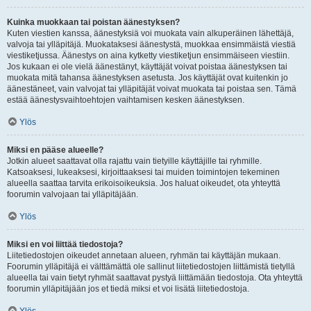
Kuinka muokkaan tai poistan äänestyksen?
Kuten viestien kanssa, äänestyksiä voi muokata vain alkuperäinen lähettäjä,
valvoja tai ylläpitäjä. Muokataksesi äänestystä, muokkaa ensimmäistä viestiä
viestiketjussa. Äänestys on aina kytketty viestiketjun ensimmäiseen viestiin.
Jos kukaan ei ole vielä äänestänyt, käyttäjät voivat poistaa äänestyksen tai
muokata mitä tahansa äänestyksen asetusta. Jos käyttäjät ovat kuitenkin jo
äänestäneet, vain valvojat tai ylläpitäjät voivat muokata tai poistaa sen. Tämä
estää äänestysvaihtoehtojen vaihtamisen kesken äänestyksen.
Ylös
Miksi en pääse alueelle?
Jotkin alueet saattavat olla rajattu vain tietyille käyttäjille tai ryhmille.
Katsoaksesi, lukeaksesi, kirjoittaaksesi tai muiden toimintojen tekeminen
alueella saattaa tarvita erikoisoikeuksia. Jos haluat oikeudet, ota yhteyttä
foorumin valvojaan tai ylläpitäjään.
Ylös
Miksi en voi liittää tiedostoja?
Liitetiedostojen oikeudet annetaan alueen, ryhmän tai käyttäjän mukaan.
Foorumin ylläpitäjä ei välttämättä ole sallinut liitetiedostojen liittämistä tietyllä
alueella tai vain tietyt ryhmät saattavat pystyä liittämään tiedostoja. Ota yhteyttä
foorumin ylläpitäjään jos et tiedä miksi et voi lisätä liitetiedostoja.