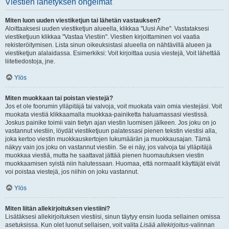
Viestien lähetyksen ongelmat
Miten luon uuden viestiketjun tai lähetän vastauksen?
Aloittaaksesi uuden viestiketjun alueella, klikkaa "Uusi Aihe". Vastataksesi
viestiketjuun klikkaa "Vastaa Viestiin". Viestien kirjoittaminen voi vaatia
rekisteröitymisen. Lista sinun oikeuksistasi alueella on nähtävillä alueen ja
viestiketjun alalaidassa. Esimerkiksi: Voit kirjoittaa uusia viestejä, Voit lähettää
liitetiedostoja, jne.
Ylös
Miten muokkaan tai poistan viestejä?
Jos et ole foorumin ylläpitäjä tai valvoja, voit muokata vain omia viestejäsi. Voit
muokata viestiä klikkaamalla muokkaa-painiketta haluamassasi viestissä.
Joskus painike toimii vain tietyn ajan viestin luomisen jälkeen. Jos joku on jo
vastannut viestiin, löydät viestiketjuun palatessasi pienen tekstin viestisi alla,
joka kertoo viestin muokkauskertojen lukumäärän ja muokkausajan. Tämä
näkyy vain jos joku on vastannut viestiin. Se ei näy, jos valvoja tai ylläpitäjä
muokkaa viestiä, mutta he saattavat jättää pienen huomautuksen viestin
muokkaamisen syistä niin halutessaan. Huomaa, että normaalit käyttäjät eivät
voi poistaa viestejä, jos niihin on joku vastannut.
Ylös
Miten liitän allekirjoituksen viestiini?
Lisätäksesi allekirjoituksen viestiisi, sinun täytyy ensin luoda sellainen omissa
asetuksissa. Kun olet luonut sellaisen, voit valita
Lisää allekirjoitus
-valinnan