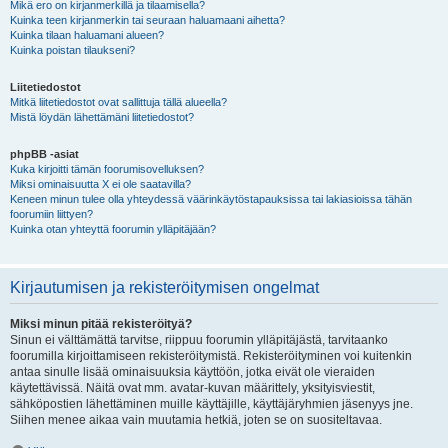
Mikä ero on kirjanmerkillä ja tilaamisella?
Kuinka teen kirjanmerkin tai seuraan haluamaani aihetta?
Kuinka tilaan haluamani alueen?
Kuinka poistan tilaukseni?
Liitetiedostot
Mitkä liitetiedostot ovat sallittuja tällä alueella?
Mistä löydän lähettämäni liitetiedostot?
phpBB -asiat
Kuka kirjoitti tämän foorumisovelluksen?
Miksi ominaisuutta X ei ole saatavilla?
Keneen minun tulee olla yhteydessä väärinkäytöstapauksissa tai lakiasioissa tähän
foorumiin liittyen?
Kuinka otan yhteyttä foorumin ylläpitäjään?
Kirjautumisen ja rekisteröitymisen ongelmat
Miksi minun pitää rekisteröityä?
Sinun ei välttämättä tarvitse, riippuu foorumin ylläpitäjästä, tarvitaanko
foorumilla kirjoittamiseen rekisteröitymistä. Rekisteröityminen voi kuitenkin
antaa sinulle lisää ominaisuuksia käyttöön, jotka eivät ole vieraiden
käytettävissä. Näitä ovat mm. avatar-kuvan määrittely, yksityisviestit,
sähköpostien lähettäminen muille käyttäjille, käyttäjäryhmien jäsenyys jne.
Siihen menee aikaa vain muutamia hetkiä, joten se on suositeltavaa.