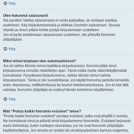
Ylös
Olen hukannut salasanani!
Älä panikoi! Vaikka salasanaasi ei voida palauttaa, se voidaan asettaa
uudelleen. Käy kirjautumissivulla ja klikkaa
Unohdin salasanani
. Seuraa
ohjeita ja sinun pitäisi kohta pystyä kirjautumaan uudelleen.
Jos et pysty asettamaan salasanaasi uudelleen, ota yhteyttä foorumin
ylläpitäjään.
Ylös
Miksi minut kirjataan ulos automaattisesti?
Jos et valitse
Muista minut
-laatikkoa kirjautuessasi, foorumi pitää sinut
kirjautuneena ennalta määritellyn ajan. Tämä estää muita väärinkäyttämästä
tunnuksiasi. Pysyäksesi kirjautuneena, valitse
Muista minut
-valinta
kirjautuessasi. Tämä ei ole suositeltavaa, jos käytät foorumia jaetulta koneelta,
esim. kirjastossa, nettikahvilassa tai koulun tietokoneluokassa. Jos et näe tätä
valintaa, foorumin ylläpitäjä on estänyt tämän toiminnon käyttämisen.
Ylös
Mitä “Poista kaikki foorumin evästeet” tekee?
“Poista kaikki foorumin evästeet” poistaa evästeet, jotka ovat phpBB:n luomia.
Ne tunnistavat sinut ja pitävät sinut kirjautuneena foorumille. Evästeet tarjoavat
myös toimintoja, kuten luettujen seurantaa, jos ne ovat foorumin ylläpitäjän
käyttöönottamia. Jos sinulla on sisään tai uloskirjautumisen kanssa ongelmia,