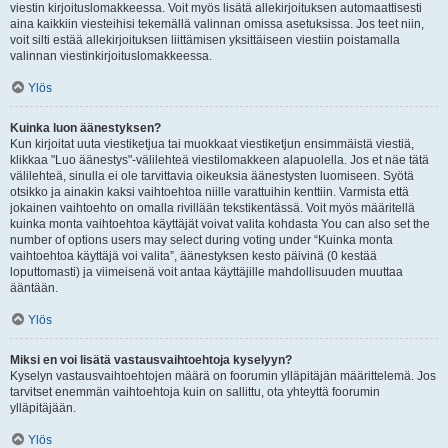
viestin kirjoituslomakkeessa. Voit myös lisätä allekirjoituksen automaattisesti
aina kaikkiin viesteihisi tekemällä valinnan omissa asetuksissa. Jos teet niin,
voit silti estää allekirjoituksen liittämisen yksittäiseen viestiin poistamalla
valinnan viestinkirjoituslomakkeessa.
Ylös
Kuinka luon äänestyksen?
Kun kirjoitat uuta viestiketjua tai muokkaat viestiketjun ensimmäistä viestiä,
klikkaa "Luo äänestys"-välilehteä viestilomakkeen alapuolella. Jos et näe tätä
välilehteä, sinulla ei ole tarvittavia oikeuksia äänestysten luomiseen. Syötä
otsikko ja ainakin kaksi vaihtoehtoa niille varattuihin kenttiin. Varmista että
jokainen vaihtoehto on omalla rivillään tekstikentässä. Voit myös määritellä
kuinka monta vaihtoehtoa käyttäjät voivat valita kohdasta You can also set the
number of options users may select during voting under “Kuinka monta
vaihtoehtoa käyttäjä voi valita”, äänestyksen kesto päivinä (0 kestää
loputtomasti) ja viimeisenä voit antaa käyttäjille mahdollisuuden muuttaa
ääntään.
Ylös
Miksi en voi lisätä vastausvaihtoehtoja kyselyyn?
Kyselyn vastausvaihtoehtojen määrä on foorumin ylläpitäjän määrittelemä. Jos
tarvitset enemmän vaihtoehtoja kuin on sallittu, ota yhteyttä foorumin
ylläpitäjään.
Ylös