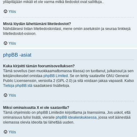
ylläpitäjään mikäli et ole varma mitkä tiedostot ovat sallittuja..
Ylös
Mistä löydän lähettämäni liitetiedostot?
Nähdäksesi listan liitetiedostoistasi, mene omiin asetuksiin ja seuraa linkkejä
liitetiedostot-osioon.
Ylös
phpBB -asiat
Kuka kirjoitti tämän foorumisovelluksen?
Tämä sovellus (sen muokkaamattomassa tilassa) on tuottanut, julkaissut ja sen
tekijänoikeudet omistaa
phpBB Limited
. Se on tehty saataville GNU General
Public Licensenssin, versiolla 2 (GPL-2.0) ja sitä voidaan jakaa vapaasti. Katso
Tietoja phpBB:stä
saadaksesi lisätietoja.
Ylös
Miksi ominaisuutta X ei ole saatavilla?
Tämä ohjelmisto on phpBB Limitedin kirjoittama ja lisensoima. Jos uskot, että
ominaisuus tulisi lisätä, vieraile
phpBB ideakeskuksessa
, jossa voit äänestää
olemassa olevia ideoita tai lähettää uuden.
Ylös