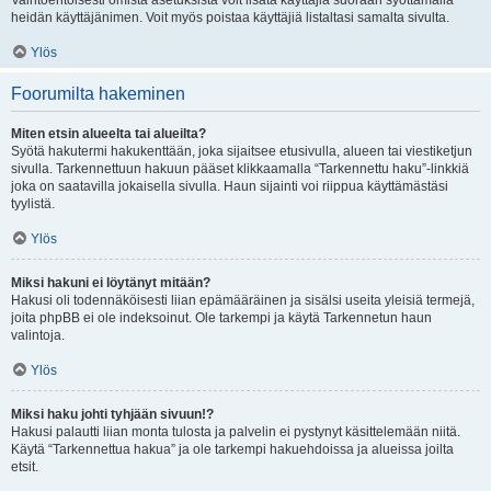
Vaihtoehtoisesti omista asetuksista voit lisätä käyttäjiä suoraan syöttämällä
heidän käyttäjänimen. Voit myös poistaa käyttäjiä listaltasi samalta sivulta.
Ylös
Foorumilta hakeminen
Miten etsin alueelta tai alueilta?
Syötä hakutermi hakukenttään, joka sijaitsee etusivulla, alueen tai viestiketjun
sivulla. Tarkennettuun hakuun pääset klikkaamalla “Tarkennettu haku”-linkkiä
joka on saatavilla jokaisella sivulla. Haun sijainti voi riippua käyttämästäsi
tyylistä.
Ylös
Miksi hakuni ei löytänyt mitään?
Hakusi oli todennäköisesti liian epämääräinen ja sisälsi useita yleisiä termejä,
joita phpBB ei ole indeksoinut. Ole tarkempi ja käytä Tarkennetun haun
valintoja.
Ylös
Miksi haku johti tyhjään sivuun!?
Hakusi palautti liian monta tulosta ja palvelin ei pystynyt käsittelemään niitä.
Käytä “Tarkennettua hakua” ja ole tarkempi hakuehdoissa ja alueissa joilta
etsit.