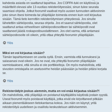
kahdesta asiasta on saattanut tapahtua. Jos COPPA-tuki on käytössä ja
määrittelit olevasi alle 13-vuotias rekisteröityessäsi, sinun tulee seurata
saamiasi ohjeita. Jotkut foorumit vaativat myös uusien tunnusten aktivoinnin
joko sinun itsesi toimesta tai ylläpitäjän toimesta ennen kuin voit kirjautua
sisään. Tämä tieto kerrottiin rekisteröitymisen yhteydessä. Jos sinulle
lähetettiin sähköpostia, seuraa ohjeita. Jos et saanut sähköpostia, olet
saattanut antaa virheellisen sähköpostiosoitteen tai sähköpostit ovat
saattaneet jäädä roskapostisuodattimeen. Jos olet varma, että antamasi
sähköpostiosoite oli oikein, yritä ottaa yhteyttä foorumin ylläpitäjään.
Ylös
Miksi en voi kirjautua sisään?
Tämän tapahtumiseen on useita syitä. Ensin, varmista että tunnuksesi ja
salasanasi ovat oikein. Jos ne ovat, ota yhteyttä foorumin ylläpitäjään
varmistaaksesi, että sinulla ei ole porttikieltoja. On myös mahdollista, että
sivuston omistajalla on asetusvirhe heidän päässään ja heidän pitäisi korjata
se.
Ylös
Rekisteröidyin joskus aiemmin, mutta en voi enää kirjautua sisään?!
On mahdollista, että ylläpitäjä on poistanut käyttäjätilisi käytöstä jostain syystä.
Useat foorumit myös poistavat käyttäjiä, jotka eivät ole kirjoittaneet pitkään
aikaan pienentääkseen tietokantansa kokoa. Jos näin on käynyt, yritä
rekisteröityä uudelleen ja osallistu keskusteluun aktiivisemmin.