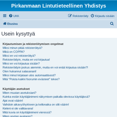
Pirkanmaan Lintutieteellinen Yhdistys
UKK
Rekisteröidy
Kirjaudu sisään
E
Etusivu
t
Usein kysyttyä
s
i
Kirjautumisen ja rekisteröitymisen ongelmat
Miksi minun pitää rekisteröityä?
Mikä on COPPA?
Miksi en voi rekisteröityä?
Rekisteröidyin, mutta en voi kirjautua!
Miksi en voi kirjautua sisään?
Rekisteröidyin joskus aiemmin, mutta en voi enää kirjautua sisään?!
Olen hukannut salasanani!
Miksi minut kirjataan ulos automaattisesti?
Mitä “Poista kaikki foorumin evästeet” tekee?
Käyttäjän asetukset
Miten muutan asetuksiani?
Kuinka estän käyttäjänimeni näkymisen paikalla olevissa käyttäjissä?
Ajat ovat väärin!
Vaihdoin aikavyöhykkeen ja kellonaika on silti väärin!
Kieleni ei ole valittavana!
Mitä kuvia on käyttäjänimeni vieressä?
Miten asetan avataren?