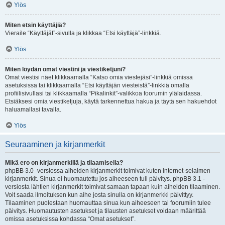
Ylös
Miten etsin käyttäjiä?
Vieraile “Käyttäjät”-sivulla ja klikkaa “Etsi käyttäjä”-linkkiä.
Ylös
Miten löydän omat viestini ja viestiketjuni?
Omat viestisi näet klikkaamalla “Katso omia viestejäsi”-linkkiä omissa
asetuksissa tai klikkaamalla “Etsi käyttäjän viesteistä”-linkkiä omalla
profiilisivullasi tai klikkaamalla “Pikalinkit”-valikkoa foorumin ylälaidassa.
Etsiäksesi omia viestiketjuja, käytä tarkennettua hakua ja täytä sen hakuehdot
haluamallasi tavalla.
Ylös
Seuraaminen ja kirjanmerkit
Mikä ero on kirjanmerkillä ja tilaamisella?
phpBB 3.0 -versiossa aiheiden kirjanmerkit toimivat kuten internet-selaimen
kirjanmerkit. Sinua ei huomautettu jos aiheeseen tuli päivitys. phpBB 3.1 -
versiosta lähtien kirjanmerkit toimivat samaan tapaan kuin aiheiden tilaaminen.
Voit saada ilmoituksen kun aihe josta sinulla on kirjanmerkki päivittyy.
Tilaaminen puolestaan huomauttaa sinua kun aiheeseen tai foorumiin tulee
päivitys. Huomautusten asetukset ja tilausten asetukset voidaan määrittää
omissa asetuksissa kohdassa “Omat asetukset”.