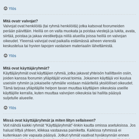
Ylös
Mitä ovatr valvojat?
Valvojat ovat henkilöitä (tai ryhmä henkilöitä) jotka katsovat foorumeiden
perään päivittäin. Heillä on on valta muokata ja poistaa viestejä ja lukita, avata,
siirtää, poistaa ja jakaa viestiketjuja niillä alueilla joissa heillä on valvojan
oikeudet. Yleensä valvojat ovat paikalla estämässä aiheen vierestä
keskustelua tai hyvien tapojen vastaisen materiaalin lähettämistä.
Ylös
Mitä ovat käyttäjäryhmät?
Käyttäjäryhmät ovat käyttäjien ryhmiä, jotka jakavat yhteisön hallittaviin osiin,
joiden kanssa foorumin ylläpitäjät voivat toimia. Jokainen käyttäjä voi kuulua
useisiin ryhmiin ja jokaiselle ryhmälle voidaan määritellä yksilölliset oikeudet.
Tämä tarjoaa ylläpitäjille helpon tavan muuttaa käyttäjien oikeuksia useille
käyttäjille kerralla, kuten muuttaa valvojien oikeuksia tai hallita pääsyä
suljetulle alueelle.
Ylös
Missä ovat käyttäjäryhmät ja miten liityn sellaiseen?
Voit nähdä kaikki ryhmät “Käyttäjäryhmät”-linkin kautta omissa asetuksissa. Jos
haluat liittyä yhteen, klikkaa vastaavaa painiketta. Kaikissa ryhmissä ei
kuitenkaan ole vapaata pääsyä. Jotkut ryhmät vaativat hyväksynnän ennen