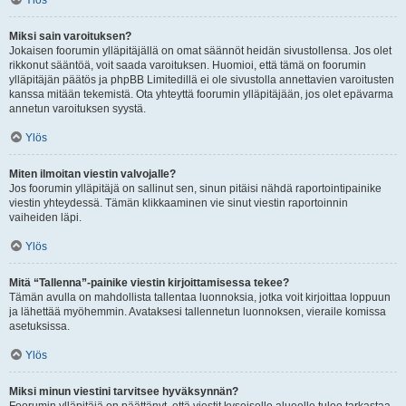
Ylös
Miksi sain varoituksen?
Jokaisen foorumin ylläpitäjällä on omat säännöt heidän sivustollensa. Jos olet
rikkonut sääntöä, voit saada varoituksen. Huomioi, että tämä on foorumin
ylläpitäjän päätös ja phpBB Limitedillä ei ole sivustolla annettavien varoitusten
kanssa mitään tekemistä. Ota yhteyttä foorumin ylläpitäjään, jos olet epävarma
annetun varoituksen syystä.
Ylös
Miten ilmoitan viestin valvojalle?
Jos foorumin ylläpitäjä on sallinut sen, sinun pitäisi nähdä raportointipainike
viestin yhteydessä. Tämän klikkaaminen vie sinut viestin raportoinnin
vaiheiden läpi.
Ylös
Mitä “Tallenna”-painike viestin kirjoittamisessa tekee?
Tämän avulla on mahdollista tallentaa luonnoksia, jotka voit kirjoittaa loppuun
ja lähettää myöhemmin. Avataksesi tallennetun luonnoksen, vieraile komissa
asetuksissa.
Ylös
Miksi minun viestini tarvitsee hyväksynnän?