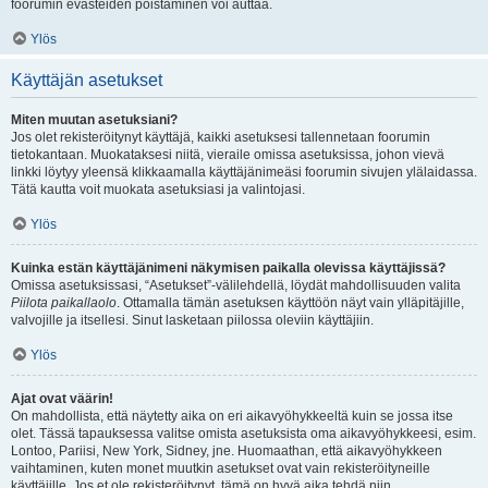
foorumin evästeiden poistaminen voi auttaa.
Ylös
Käyttäjän asetukset
Miten muutan asetuksiani?
Jos olet rekisteröitynyt käyttäjä, kaikki asetuksesi tallennetaan foorumin
tietokantaan. Muokataksesi niitä, vieraile omissa asetuksissa, johon vievä
linkki löytyy yleensä klikkaamalla käyttäjänimeäsi foorumin sivujen ylälaidassa.
Tätä kautta voit muokata asetuksiasi ja valintojasi.
Ylös
Kuinka estän käyttäjänimeni näkymisen paikalla olevissa käyttäjissä?
Omissa asetuksissasi, “Asetukset”-välilehdellä, löydät mahdollisuuden valita
Piilota paikallaolo
. Ottamalla tämän asetuksen käyttöön näyt vain ylläpitäjille,
valvojille ja itsellesi. Sinut lasketaan piilossa oleviin käyttäjiin.
Ylös
Ajat ovat väärin!
On mahdollista, että näytetty aika on eri aikavyöhykkeeltä kuin se jossa itse
olet. Tässä tapauksessa valitse omista asetuksista oma aikavyöhykkeesi, esim.
Lontoo, Pariisi, New York, Sidney, jne. Huomaathan, että aikavyöhykkeen
vaihtaminen, kuten monet muutkin asetukset ovat vain rekisteröityneille
käyttäjille. Jos et ole rekisteröitynyt, tämä on hyvä aika tehdä niin.