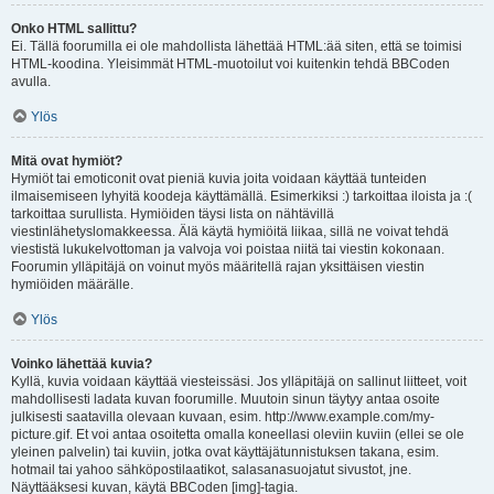
Onko HTML sallittu?
Ei. Tällä foorumilla ei ole mahdollista lähettää HTML:ää siten, että se toimisi
HTML-koodina. Yleisimmät HTML-muotoilut voi kuitenkin tehdä BBCoden
avulla.
Ylös
Mitä ovat hymiöt?
Hymiöt tai emoticonit ovat pieniä kuvia joita voidaan käyttää tunteiden
ilmaisemiseen lyhyitä koodeja käyttämällä. Esimerkiksi :) tarkoittaa iloista ja :(
tarkoittaa surullista. Hymiöiden täysi lista on nähtävillä
viestinlähetyslomakkeessa. Älä käytä hymiöitä liikaa, sillä ne voivat tehdä
viestistä lukukelvottoman ja valvoja voi poistaa niitä tai viestin kokonaan.
Foorumin ylläpitäjä on voinut myös määritellä rajan yksittäisen viestin
hymiöiden määrälle.
Ylös
Voinko lähettää kuvia?
Kyllä, kuvia voidaan käyttää viesteissäsi. Jos ylläpitäjä on sallinut liitteet, voit
mahdollisesti ladata kuvan foorumille. Muutoin sinun täytyy antaa osoite
julkisesti saatavilla olevaan kuvaan, esim. http://www.example.com/my-
picture.gif. Et voi antaa osoitetta omalla koneellasi oleviin kuviin (ellei se ole
yleinen palvelin) tai kuviin, jotka ovat käyttäjätunnistuksen takana, esim.
hotmail tai yahoo sähköpostilaatikot, salasanasuojatut sivustot, jne.
Näyttääksesi kuvan, käytä BBCoden [img]-tagia.