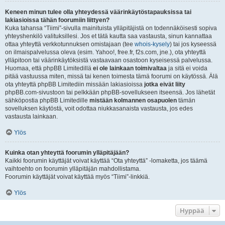
Keneen minun tulee olla yhteydessä väärinkäytöstapauksissa tai
lakiasioissa tähän foorumiin liittyen?
Kuka tahansa “Tiimi”-sivulla mainituista ylläpitäjistä on todennäköisesti sopiva
yhteyshenkilö valituksillesi. Jos et tätä kautta saa vastausta, sinun kannattaa
ottaa yhteyttä verkkotunnuksen omistajaan (tee
whois-kysely
) tai jos kyseessä
on ilmaispalvelussa oleva (esim. Yahoo!, free.fr, f2s.com, jne.), ota yhteyttä
ylläpitoon tai väärinkäytöksistä vastaavaan osastoon kyseisessä palvelussa.
Huomaa, että phpBB Limitedillä
ei ole lainkaan toimivaltaa
ja sitä ei voida
pitää vastuussa miten, missä tai kenen toimesta tämä foorumi on käytössä. Älä
ota yhteyttä phpBB Limitediin missään lakiasioissa
jotka eivät liity
phpBB.com-sivustoon tai pelkkään phpBB-sovellukseen itseensä. Jos lähetät
sähköpostia phpBB Limitedille
mistään kolmannen osapuolen
tämän
sovelluksen käytöstä, voit odottaa niukkasanaista vastausta, jos edes
vastausta lainkaan.
Ylös
Kuinka otan yhteyttä foorumin ylläpitäjään?
Kaikki foorumin käyttäjät voivat käyttää “Ota yhteyttä” -lomaketta, jos täämä
vaihtoehto on foorumin ylläpitäjän mahdollistama.
Foorumin käyttäjät voivat käyttää myös “Tiimi”-linkkiä.
Ylös
Hyppää