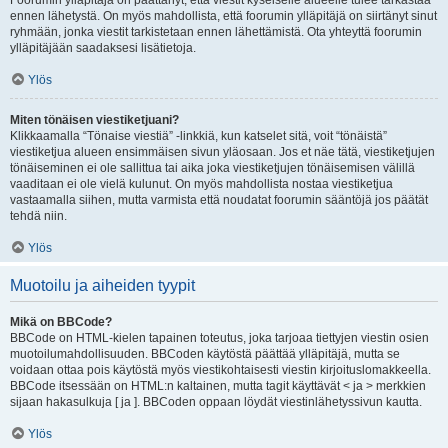
Foorumin ylläpitäjä on päättänyt, että viestit kyseiselle alueelle tulee tarkastaa
ennen lähetystä. On myös mahdollista, että foorumin ylläpitäjä on siirtänyt sinut
ryhmään, jonka viestit tarkistetaan ennen lähettämistä. Ota yhteyttä foorumin
ylläpitäjään saadaksesi lisätietoja.
Ylös
Miten tönäisen viestiketjuani?
Klikkaamalla “Tönaise viestiä” -linkkiä, kun katselet sitä, voit “tönäistä”
viestiketjua alueen ensimmäisen sivun yläosaan. Jos et näe tätä, viestiketjujen
tönäiseminen ei ole sallittua tai aika joka viestiketjujen tönäisemisen välillä
vaaditaan ei ole vielä kulunut. On myös mahdollista nostaa viestiketjua
vastaamalla siihen, mutta varmista että noudatat foorumin sääntöjä jos päätät
tehdä niin.
Ylös
Muotoilu ja aiheiden tyypit
Mikä on BBCode?
BBCode on HTML-kielen tapainen toteutus, joka tarjoaa tiettyjen viestin osien
muotoilumahdollisuuden. BBCoden käytöstä päättää ylläpitäjä, mutta se
voidaan ottaa pois käytöstä myös viestikohtaisesti viestin kirjoituslomakkeella.
BBCode itsessään on HTML:n kaltainen, mutta tagit käyttävät < ja > merkkien
sijaan hakasulkuja [ ja ]. BBCoden oppaan löydät viestinlähetyssivun kautta.
Ylös