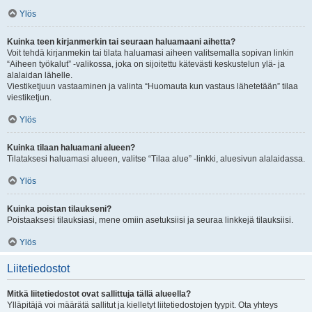
Ylös
Kuinka teen kirjanmerkin tai seuraan haluamaani aihetta?
Voit tehdä kirjanmekin tai tilata haluamasi aiheen valitsemalla sopivan linkin
“Aiheen työkalut” -valikossa, joka on sijoitettu kätevästi keskustelun ylä- ja
alalaidan lähelle.
Viestiketjuun vastaaminen ja valinta “Huomauta kun vastaus lähetetään” tilaa
viestiketjun.
Ylös
Kuinka tilaan haluamani alueen?
Tilataksesi haluamasi alueen, valitse “Tilaa alue” -linkki, aluesivun alalaidassa.
Ylös
Kuinka poistan tilaukseni?
Poistaaksesi tilauksiasi, mene omiin asetuksiisi ja seuraa linkkejä tilauksiisi.
Ylös
Liitetiedostot
Mitkä liitetiedostot ovat sallittuja tällä alueella?
Ylläpitäjä voi määrätä sallitut ja kielletyt liitetiedostojen tyypit. Ota yhteys