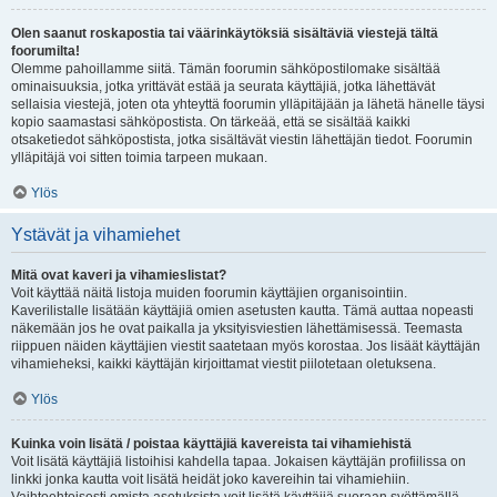
Olen saanut roskapostia tai väärinkäytöksiä sisältäviä viestejä tältä
foorumilta!
Olemme pahoillamme siitä. Tämän foorumin sähköpostilomake sisältää
ominaisuuksia, jotka yrittävät estää ja seurata käyttäjiä, jotka lähettävät
sellaisia viestejä, joten ota yhteyttä foorumin ylläpitäjään ja lähetä hänelle täysi
kopio saamastasi sähköpostista. On tärkeää, että se sisältää kaikki
otsaketiedot sähköpostista, jotka sisältävät viestin lähettäjän tiedot. Foorumin
ylläpitäjä voi sitten toimia tarpeen mukaan.
Ylös
Ystävät ja vihamiehet
Mitä ovat kaveri ja vihamieslistat?
Voit käyttää näitä listoja muiden foorumin käyttäjien organisointiin.
Kaverilistalle lisätään käyttäjiä omien asetusten kautta. Tämä auttaa nopeasti
näkemään jos he ovat paikalla ja yksityisviestien lähettämisessä. Teemasta
riippuen näiden käyttäjien viestit saatetaan myös korostaa. Jos lisäät käyttäjän
vihamieheksi, kaikki käyttäjän kirjoittamat viestit piilotetaan oletuksena.
Ylös
Kuinka voin lisätä / poistaa käyttäjiä kavereista tai vihamiehistä
Voit lisätä käyttäjiä listoihisi kahdella tapaa. Jokaisen käyttäjän profiilissa on
linkki jonka kautta voit lisätä heidät joko kavereihin tai vihamiehiin.