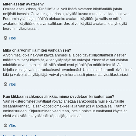
Miten asetan avataren?
Omissa asetuksissa, “Profiilin” alla, voit lisätä avataren käyttämällä jotain
neljästä tavasta: Gravatar, galleriasta, käyttää kuvaa muualta tai ladata kuvan.
Foorumin ylläpitäjä päättää otetaanko avataret käyttöön ja valitsee mitkä
avatarien käyttöönottotavat sallitaan. Jos et voi käyttää avataria, ota yhteyttä
foorumin ylläpitäjään.
Ylös
Mikä on arvonimi ja miten vaihdan sen?
Arvonimet, jotka näkyvät käyttäjänimesi alla osoittavat kirjoittamiesi viestien
määrän tai tietyt käyttäjät, kuten ylläpitäjät tai valvojat. Yleensä et voi vaihtaa
minkään arvonimen tekstiä, sillä nämä ovat ylläpitäjän määrittelemiä. Älä
kirjoita viestejä vain parantaaksesi arvonimeäsi. Useimmat foorumit eivät siedä
tätä ja valvojat tai ylläpitäjät voivat yksinkertaisesti pienentää viestilaskuriasi.
Ylös
Kun klikkaan sähköpostilinkkiä, minua pyydetään kirjautumaan?
Vain rekisteröityneet käyttäjät voivat lähettää sähköpostia muille käyttäjille
sisäänrakennetulla sähköpostilomakkeella ja vain jos ylläpitäjä sallii tämän
ominaisuuden. Kirjautuminen vaaditaan, jotta tunnistautumattomat käyttäjät
eivät voisi väärinkäyttää sähköpostijärjestelmää.
Ylös