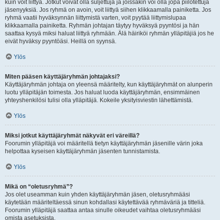
kuin voit liittyä. Jotkut voivat olla suljettuja ja joissakin voi olla jopa piilotettuja
jäsenyyksiä. Jos ryhmä on avoin, voit liittyä siihen klikkaamalla painiketta. Jos
ryhmä vaatii hyväksynnän liittymistä varten, voit pyytää liittymislupaa
klikkaamalla painiketta. Ryhmän johtajan täytyy hyväksyä pyyntösi ja hän
saattaa kysyä miksi haluat liittyä ryhmään. Älä häiriköi ryhmän ylläpitäjiä jos he
eivät hyväksy pyyntöäsi. Heillä on syynsä.
Ylös
Miten pääsen käyttäjäryhmän johtajaksi?
Käyttäjäryhmän johtaja on yleensä määritelty, kun käyttäjäryhmät on alunperin
luotu ylläpitäjän toimesta. Jos haluat luoda käyttäjäryhmän, ensimmäinen
yhteyshenkilösi tulisi olla ylläpitäjä. Kokeile yksityisviestin lähettämistä.
Ylös
Miksi jotkut käyttäjäryhmät näkyvät eri väreillä?
Foorumin ylläpitäjä voi määritellä tietyn käyttäjäryhmän jäsenille värin joka
helpottaa kyseisen käyttäjäryhmän jäsenten tunnistamista.
Ylös
Mikä on “oletusryhmä”?
Jos olet useamman kuin yhden käyttäjäryhmän jäsen, oletusryhmääsi
käytetään määriteltäessä sinun kohdallasi käytettävää ryhmäväriä ja titteliä.
Foorumin ylläpitäjä saattaa antaa sinulle oikeudet vaihtaa oletusryhmääsi
omista asetuksista.