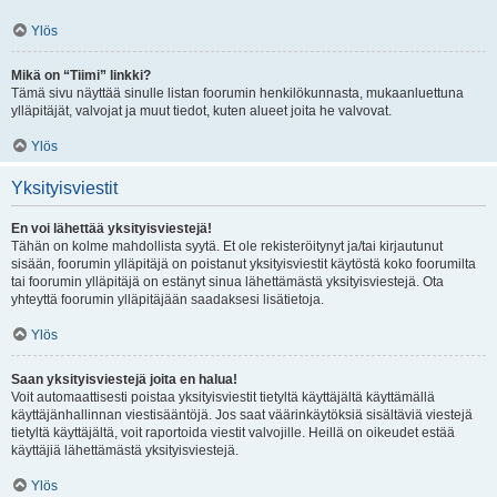
Ylös
Mikä on “Tiimi” linkki?
Tämä sivu näyttää sinulle listan foorumin henkilökunnasta, mukaanluettuna
ylläpitäjät, valvojat ja muut tiedot, kuten alueet joita he valvovat.
Ylös
Yksityisviestit
En voi lähettää yksityisviestejä!
Tähän on kolme mahdollista syytä. Et ole rekisteröitynyt ja/tai kirjautunut
sisään, foorumin ylläpitäjä on poistanut yksityisviestit käytöstä koko foorumilta
tai foorumin ylläpitäjä on estänyt sinua lähettämästä yksityisviestejä. Ota
yhteyttä foorumin ylläpitäjään saadaksesi lisätietoja.
Ylös
Saan yksityisviestejä joita en halua!
Voit automaattisesti poistaa yksityisviestit tietyltä käyttäjältä käyttämällä
käyttäjänhallinnan viestisääntöjä. Jos saat väärinkäytöksiä sisältäviä viestejä
tietyltä käyttäjältä, voit raportoida viestit valvojille. Heillä on oikeudet estää
käyttäjiä lähettämästä yksityisviestejä.
Ylös