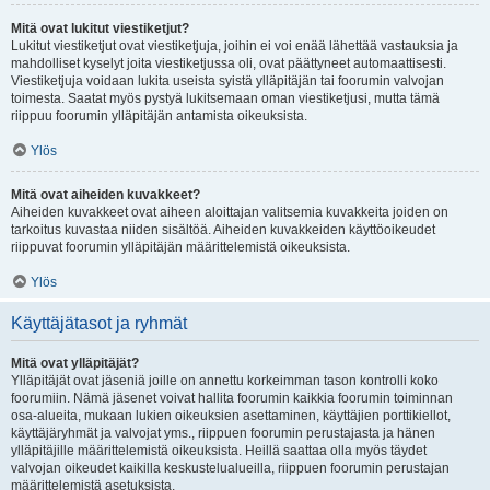
Mitä ovat lukitut viestiketjut?
Lukitut viestiketjut ovat viestiketjuja, joihin ei voi enää lähettää vastauksia ja
mahdolliset kyselyt joita viestiketjussa oli, ovat päättyneet automaattisesti.
Viestiketjuja voidaan lukita useista syistä ylläpitäjän tai foorumin valvojan
toimesta. Saatat myös pystyä lukitsemaan oman viestiketjusi, mutta tämä
riippuu foorumin ylläpitäjän antamista oikeuksista.
Ylös
Mitä ovat aiheiden kuvakkeet?
Aiheiden kuvakkeet ovat aiheen aloittajan valitsemia kuvakkeita joiden on
tarkoitus kuvastaa niiden sisältöä. Aiheiden kuvakkeiden käyttöoikeudet
riippuvat foorumin ylläpitäjän määrittelemistä oikeuksista.
Ylös
Käyttäjätasot ja ryhmät
Mitä ovat ylläpitäjät?
Ylläpitäjät ovat jäseniä joille on annettu korkeimman tason kontrolli koko
foorumiin. Nämä jäsenet voivat hallita foorumin kaikkia foorumin toiminnan
osa-alueita, mukaan lukien oikeuksien asettaminen, käyttäjien porttikiellot,
käyttäjäryhmät ja valvojat yms., riippuen foorumin perustajasta ja hänen
ylläpitäjille määrittelemistä oikeuksista. Heillä saattaa olla myös täydet
valvojan oikeudet kaikilla keskustelualueilla, riippuen foorumin perustajan
määrittelemistä asetuksista.