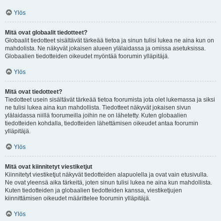
Ylös
Mitä ovat globaalit tiedotteet?
Globaalit tiedotteet sisältävät tärkeää tietoa ja sinun tulisi lukea ne aina kun on
mahdolista. Ne näkyvät jokaisen alueen ylälaidassa ja omissa asetuksissa.
Globaalien tiedotteiden oikeudet myöntää foorumin ylläpitäjä.
Ylös
Mitä ovat tiedotteet?
Tiedotteet usein sisältävät tärkeää tietoa foorumista jota olet lukemassa ja siksi
ne tulisi lukea aina kun mahdollista. Tiedotteet näkyvät jokaisen sivun
ylälaidassa niillä foorumeilla joihin ne on lähetetty. Kuten globaalien
tiedotteiden kohdalla, tiedotteiden lähettämisen oikeudet antaa foorumin
ylläpitäjä.
Ylös
Mitä ovat kiinnitetyt viestiketjut
Kiinnitetyt viestiketjut näkyvät tiedotteiden alapuolella ja ovat vain etusivulla.
Ne ovat yleensä aika tärkeitä, joten sinun tulisi lukea ne aina kun mahdollista.
Kuten tiedotteiden ja globaalien tiedotteiden kanssa, viestiketjujen
kiinnittämisen oikeudet määrittelee foorumin ylläpitäjä.
Ylös