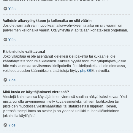
Ylös
Vaihdoin aikavyöhykkeen ja kellonaika on silti väärin!
Jos olet varmasti valinnut oikean aikavyöhykkeen ja aika on silti väärin, on
palvelimen kellonaika väärin. Ota yhteyttä ylläpitäjään korjataksesi ongelman.
Ylös
Kieleni ei ole valittavana!
Joko ylläpitäjä ei ole asentanut kielellesi kielipakettia tai kukaan ei ole
kääntänyt tätä foorumia kielellesi. Kokeile pyytää foorumin ylläpitäjältä, josko
hän voisi asentaa tarvitsemasi kielipaketin. Jos kielipakettia ei ole olemassa,
voit luoda uuden käännöksen. Lisätietoja löytyy
phpBB
®:n sivuilta.
Ylös
Mitä kuvia on käyttäjänimeni vieressä?
Viestejä katsottaessa käyttäjänimen vieressä saattaa näkyä kaksi kuvaa. Yksi
niistä voi olla arvonimeesi liitetty kuva esimerkiksi tähtien, laatikoiden tai
pisteiden muodossa viestimäärästäsi tai statuksestasi riippuen. Toinen,
yleensä isompi kuva on avatar ja on yleensä uniikki tai henkilökohtainen
jokaisella käyttäjällä.
Ylös