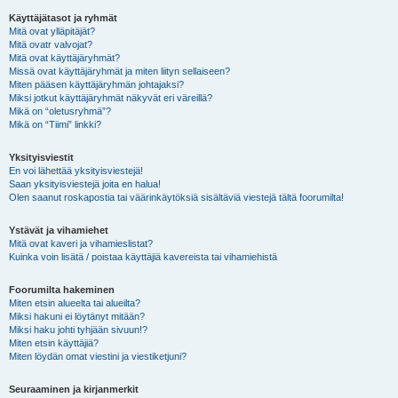
Käyttäjätasot ja ryhmät
Mitä ovat ylläpitäjät?
Mitä ovatr valvojat?
Mitä ovat käyttäjäryhmät?
Missä ovat käyttäjäryhmät ja miten liityn sellaiseen?
Miten pääsen käyttäjäryhmän johtajaksi?
Miksi jotkut käyttäjäryhmät näkyvät eri väreillä?
Mikä on “oletusryhmä”?
Mikä on “Tiimi” linkki?
Yksityisviestit
En voi lähettää yksityisviestejä!
Saan yksityisviestejä joita en halua!
Olen saanut roskapostia tai väärinkäytöksiä sisältäviä viestejä tältä foorumilta!
Ystävät ja vihamiehet
Mitä ovat kaveri ja vihamieslistat?
Kuinka voin lisätä / poistaa käyttäjiä kavereista tai vihamiehistä
Foorumilta hakeminen
Miten etsin alueelta tai alueilta?
Miksi hakuni ei löytänyt mitään?
Miksi haku johti tyhjään sivuun!?
Miten etsin käyttäjiä?
Miten löydän omat viestini ja viestiketjuni?
Seuraaminen ja kirjanmerkit