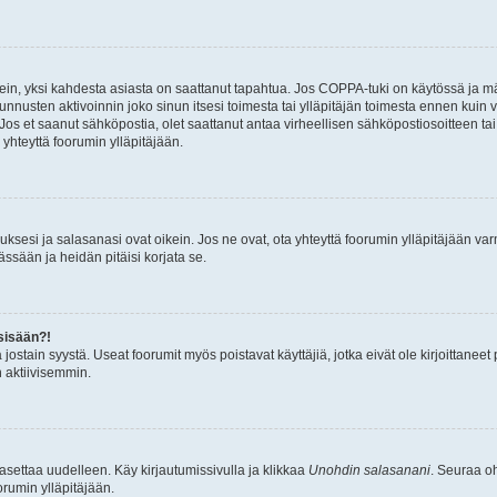
ein, yksi kahdesta asiasta on saattanut tapahtua. Jos COPPA-tuki on käytössä ja määri
nnusten aktivoinnin joko sinun itsesi toimesta tai ylläpitäjän toimesta ennen kuin vo
. Jos et saanut sähköpostia, olet saattanut antaa virheellisen sähköpostiosoitteen t
 yhteyttä foorumin ylläpitäjään.
sesi ja salasanasi ovat oikein. Jos ne ovat, ota yhteyttä foorumin ylläpitäjään varmi
ssään ja heidän pitäisi korjata se.
sisään?!
stä jostain syystä. Useat foorumit myös poistavat käyttäjiä, jotka eivät ole kirjoitta
n aktiivisemmin.
asettaa uudelleen. Käy kirjautumissivulla ja klikkaa
Unohdin salasanani
. Seuraa oh
rumin ylläpitäjään.