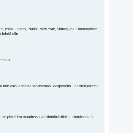
esi, esim. Lontoo, Pariisi, New York, Sidney, jne. Huomaathan,
a tehdä niin.
gelman.
ko hän voisi asentaa tarvitsemasi kielipaketin. Jos kielipakettia
en tai pisteiden muodossa viestimäärästäsi tai statuksestasi