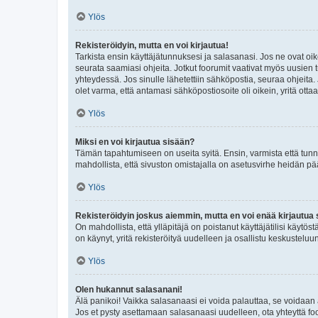
Ylös
Rekisteröidyin, mutta en voi kirjautua!
Tarkista ensin käyttäjätunnuksesi ja salasanasi. Jos ne ovat oik
seurata saamiasi ohjeita. Jotkut foorumit vaativat myös uusien tu
yhteydessä. Jos sinulle lähetettiin sähköpostia, seuraa ohjeita
olet varma, että antamasi sähköpostiosoite oli oikein, yritä ottaa
Ylös
Miksi en voi kirjautua sisään?
Tämän tapahtumiseen on useita syitä. Ensin, varmista että tunnuk
mahdollista, että sivuston omistajalla on asetusvirhe heidän pää
Ylös
Rekisteröidyin joskus aiemmin, mutta en voi enää kirjautua 
On mahdollista, että ylläpitäjä on poistanut käyttäjätilisi käytö
on käynyt, yritä rekisteröityä uudelleen ja osallistu keskusteluu
Ylös
Olen hukannut salasanani!
Älä panikoi! Vaikka salasanaasi ei voida palauttaa, se voidaan 
Jos et pysty asettamaan salasanaasi uudelleen, ota yhteyttä foo