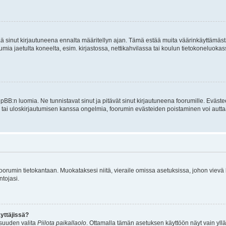
tää sinut kirjautuneena ennalta määritellyn ajan. Tämä estää muita väärinkäyttämäs
rumia jaetulta koneelta, esim. kirjastossa, nettikahvilassa tai koulun tietokoneluokas
hpBB:n luomia. Ne tunnistavat sinut ja pitävät sinut kirjautuneena foorumille. Eväste
än tai uloskirjautumisen kanssa ongelmia, foorumin evästeiden poistaminen voi autta
n foorumin tietokantaan. Muokataksesi niitä, vieraile omissa asetuksissa, johon vievä
ntojasi.
yttäjissä?
isuuden valita
Piilota paikallaolo
. Ottamalla tämän asetuksen käyttöön näyt vain ylläpit