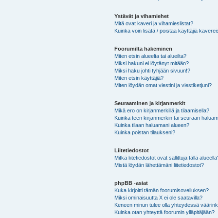
Ystävät ja vihamiehet
Mitä ovat kaveri ja vihamieslistat?
Kuinka voin lisätä / poistaa käyttäjiä kaverei
Foorumilta hakeminen
Miten etsin alueelta tai alueilta?
Miksi hakuni ei löytänyt mitään?
Miksi haku johti tyhjään sivuun!?
Miten etsin käyttäjiä?
Miten löydän omat viestini ja viestiketjuni?
Seuraaminen ja kirjanmerkit
Mikä ero on kirjanmerkillä ja tilaamisella?
Kuinka teen kirjanmerkin tai seuraan haluam
Kuinka tilaan haluamani alueen?
Kuinka poistan tilaukseni?
Liitetiedostot
Mitkä liitetiedostot ovat sallittuja tällä alueell
Mistä löydän lähettämäni liitetiedostot?
phpBB -asiat
Kuka kirjoitti tämän foorumisovelluksen?
Miksi ominaisuutta X ei ole saatavilla?
Keneen minun tulee olla yhteydessä väärinkäy
Kuinka otan yhteyttä foorumin ylläpitäjään?