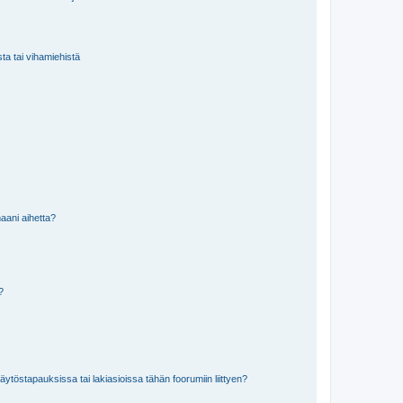
sta tai vihamiehistä
aani aihetta?
a?
töstapauksissa tai lakiasioissa tähän foorumiin liittyen?