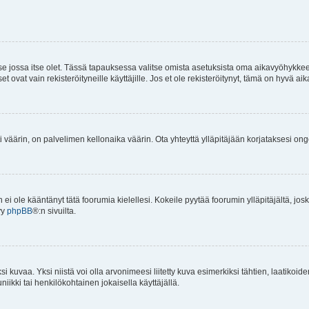
 se jossa itse olet. Tässä tapauksessa valitse omista asetuksista oma aikavyöhykke
vat vain rekisteröityneille käyttäjille. Jos et ole rekisteröitynyt, tämä on hyvä aik
i väärin, on palvelimen kellonaika väärin. Ota yhteyttä ylläpitäjään korjataksesi on
an ei ole kääntänyt tätä foorumia kielellesi. Kokeile pyytää foorumin ylläpitäjältä, jos
yy
phpBB
®:n sivuilta.
 kuvaa. Yksi niistä voi olla arvonimeesi liitetty kuva esimerkiksi tähtien, laatikoid
iikki tai henkilökohtainen jokaisella käyttäjällä.