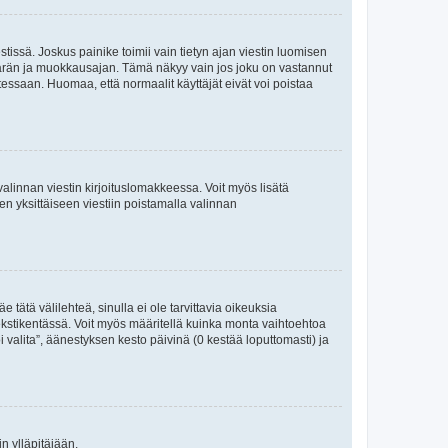
tissä. Joskus painike toimii vain tietyn ajan viestin luomisen
umäärän ja muokkausajan. Tämä näkyy vain jos joku on vastannut
tessaan. Huomaa, että normaalit käyttäjät eivät voi poistaa
valinnan viestin kirjoituslomakkeessa. Voit myös lisätä
isen yksittäiseen viestiin poistamalla valinnan
 tätä välilehteä, sinulla ei ole tarvittavia oikeuksia
 tekstikentässä. Voit myös määritellä kuinka monta vaihtoehtoa
 valita”, äänestyksen kesto päivinä (0 kestää loputtomasti) ja
n ylläpitäjään.