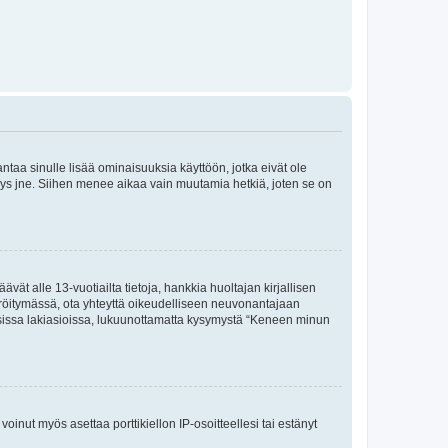
 antaa sinulle lisää ominaisuuksia käyttöön, jotka eivät ole
enyys jne. Siihen menee aikaa vain muutamia hetkiä, joten se on
vät alle 13-vuotiailta tietoja, hankkia huoltajan kirjallisen
teröitymässä, ota yhteyttä oikeudelliseen neuvonantajaan
isissa lakiasioissa, lukuunottamatta kysymystä “Keneen minun
oinut myös asettaa porttikiellon IP-osoitteellesi tai estänyt