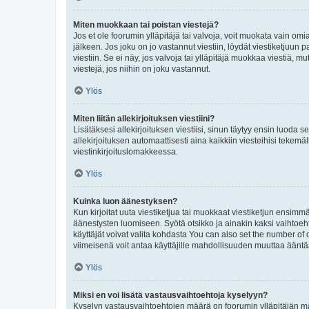
Miten muokkaan tai poistan viestejä?
Jos et ole foorumin ylläpitäjä tai valvoja, voit muokata vain om
jälkeen. Jos joku on jo vastannut viestiin, löydät viestiketjuu
viestiin. Se ei näy, jos valvoja tai ylläpitäjä muokkaa viestiä,
viestejä, jos niihin on joku vastannut.
Ylös
Miten liitän allekirjoituksen viestiini?
Lisätäksesi allekirjoituksen viestiisi, sinun täytyy ensin luoda s
allekirjoituksen automaattisesti aina kaikkiin viesteihisi tekemäl
viestinkirjoituslomakkeessa.
Ylös
Kuinka luon äänestyksen?
Kun kirjoitat uuta viestiketjua tai muokkaat viestiketjun ensimmäi
äänestysten luomiseen. Syötä otsikko ja ainakin kaksi vaihtoehto
käyttäjät voivat valita kohdasta You can also set the number of
viimeisenä voit antaa käyttäjille mahdollisuuden muuttaa ääntä
Ylös
Miksi en voi lisätä vastausvaihtoehtoja kyselyyn?
Kyselyn vastausvaihtoehtojen määrä on foorumin ylläpitäjän määr