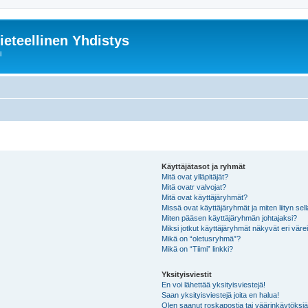
ieteellinen Yhdistys
i
Käyttäjätasot ja ryhmät
Mitä ovat ylläpitäjät?
Mitä ovatr valvojat?
Mitä ovat käyttäjäryhmät?
Missä ovat käyttäjäryhmät ja miten liityn sel
Miten pääsen käyttäjäryhmän johtajaksi?
Miksi jotkut käyttäjäryhmät näkyvät eri värei
Mikä on “oletusryhmä”?
Mikä on “Tiimi” linkki?
Yksityisviestit
En voi lähettää yksityisviestejä!
Saan yksityisviestejä joita en halua!
Olen saanut roskapostia tai väärinkäytöksiä s