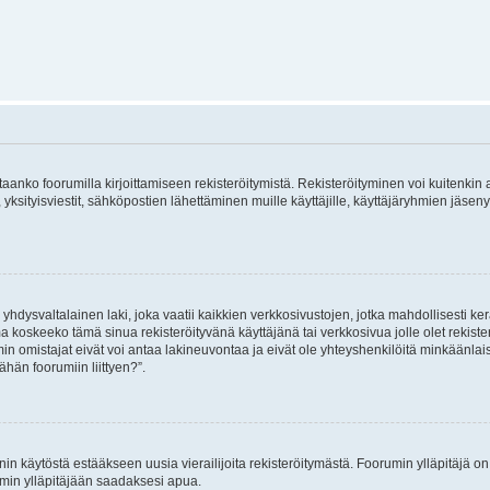
vitaanko foorumilla kirjoittamiseen rekisteröitymistä. Rekisteröityminen voi kuitenkin
 yksityisviestit, sähköpostien lähettäminen muille käyttäjille, käyttäjäryhmien jäs
hdysvaltalainen laki, joka vaatii kaikkien verkkosivustojen, jotka mahdollisesti kerää
a koskeeko tämä sinua rekisteröityvänä käyttäjänä tai verkkosivua jolle olet rekis
 omistajat eivät voi antaa lakineuvontaa ja eivät ole yhteyshenkilöitä minkäänla
ähän foorumiin liittyen?”.
nin käytöstä estääkseen uusia vierailijoita rekisteröitymästä. Foorumin ylläpitäjä on v
umin ylläpitäjään saadaksesi apua.