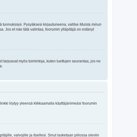
tä tunnuksiasi. Pysyäksesi kirjautuneena, valitse
Muista minut
-
sa. Jos et näe tätä valintaa, foorumin ylläpitäjä on estänyt
et tarjoavat myös toimintoja, kuten luettujen seurantaa, jos ne
a.
 linkki löytyy yleensä klikkaamalla käyttäjänimeäsi foorumin
äjille, valvojille ja itsellesi. Sinut lasketaan piilossa oleviin