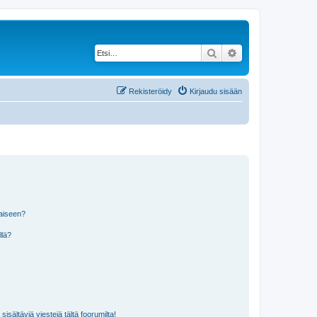
Etsi
Tarkennettu haku
Rekisteröidy
Kirjaudu sisään
laiseen?
llä?
isältäviä viestejä tältä foorumilta!