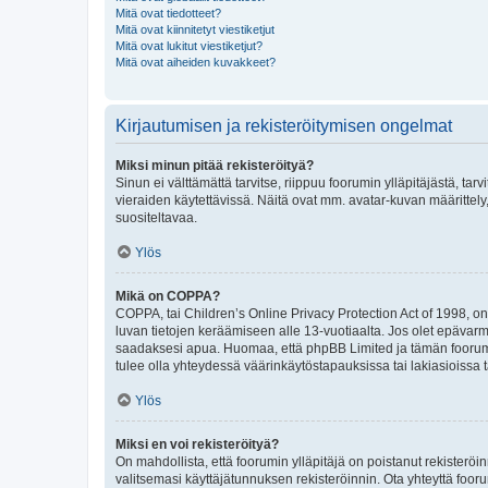
Mitä ovat tiedotteet?
Mitä ovat kiinnitetyt viestiketjut
Mitä ovat lukitut viestiketjut?
Mitä ovat aiheiden kuvakkeet?
Kirjautumisen ja rekisteröitymisen ongelmat
Miksi minun pitää rekisteröityä?
Sinun ei välttämättä tarvitse, riippuu foorumin ylläpitäjästä, tar
vieraiden käytettävissä. Näitä ovat mm. avatar-kuvan määrittely,
suositeltavaa.
Ylös
Mikä on COPPA?
COPPA, tai Children’s Online Privacy Protection Act of 1998, on y
luvan tietojen keräämiseen alle 13-vuotiaalta. Jos olet epävarm
saadaksesi apua. Huomaa, että phpBB Limited ja tämän foorumin
tulee olla yhteydessä väärinkäytöstapauksissa tai lakiasioissa t
Ylös
Miksi en voi rekisteröityä?
On mahdollista, että foorumin ylläpitäjä on poistanut rekisteröin
valitsemasi käyttäjätunnuksen rekisteröinnin. Ota yhteyttä foor