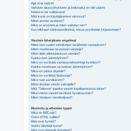
Ajat ovat väärin!
Vaihdoin aikavyöhykkeen ja kellonaika on silti väärin!
Kieleni ei ole valittavana!
Mitä kuvia on käyttäjänimeni vieressä?
Miten asetan avataren?
Mikä on arvonimi ja miten vaihdan sen?
Kun klikkaan sähköpostilinkkiä, minua pyydetään kirjautumaan?
Viestien lähetyksen ongelmat
Miten luon uuden viestiketjun tai lähetän vastauksen?
Miten muokkaan tai poistan viestejä?
Miten liitän allekirjoituksen viestiini?
Kuinka luon äänestyksen?
Miksi en voi lisätä vastausvaihtoehtoja kyselyyn?
Kuinka muokkaan tai poistan äänestyksen?
Miksi en pääse alueelle?
Miksi en voi liittää tiedostoja?
Miksi sain varoituksen?
Miten ilmoitan viestin valvojalle?
Mitä “Tallenna”-painike viestin kirjoittamisessa tekee?
Miksi minun viestini tarvitsee hyväksynnän?
Miten tönäisen viestiketjuani?
Muotoilu ja aiheiden tyypit
Mikä on BBCode?
Onko HTML sallittu?
Mitä ovat hymiöt?
Voinko lähettää kuvia?
Mitä ovat globaalit tiedotteet?