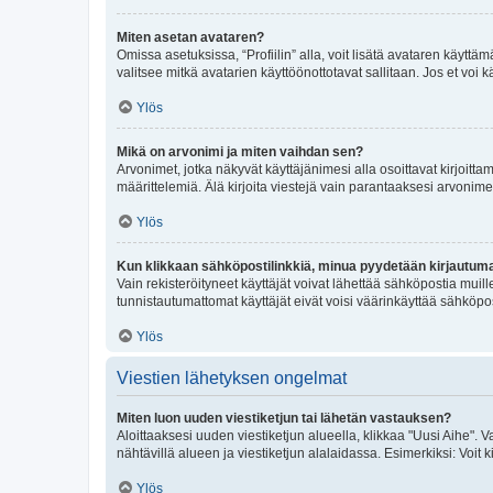
Miten asetan avataren?
Omissa asetuksissa, “Profiilin” alla, voit lisätä avataren käyttä
valitsee mitkä avatarien käyttöönottotavat sallitaan. Jos et voi k
Ylös
Mikä on arvonimi ja miten vaihdan sen?
Arvonimet, jotka näkyvät käyttäjänimesi alla osoittavat kirjoittam
määrittelemiä. Älä kirjoita viestejä vain parantaaksesi arvonimeäs
Ylös
Kun klikkaan sähköpostilinkkiä, minua pyydetään kirjautum
Vain rekisteröityneet käyttäjät voivat lähettää sähköpostia muil
tunnistautumattomat käyttäjät eivät voisi väärinkäyttää sähköpo
Ylös
Viestien lähetyksen ongelmat
Miten luon uuden viestiketjun tai lähetän vastauksen?
Aloittaaksesi uuden viestiketjun alueella, klikkaa "Uusi Aihe". Va
nähtävillä alueen ja viestiketjun alalaidassa. Esimerkiksi: Voit kir
Ylös