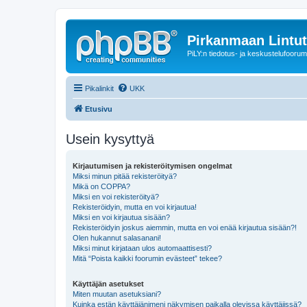
Pirkanmaan Lintut
PiLY:n tiedotus- ja keskustelufoorum
Pikalinkit
UKK
Etusivu
Usein kysyttyä
Kirjautumisen ja rekisteröitymisen ongelmat
Miksi minun pitää rekisteröityä?
Mikä on COPPA?
Miksi en voi rekisteröityä?
Rekisteröidyin, mutta en voi kirjautua!
Miksi en voi kirjautua sisään?
Rekisteröidyin joskus aiemmin, mutta en voi enää kirjautua sisään?!
Olen hukannut salasanani!
Miksi minut kirjataan ulos automaattisesti?
Mitä “Poista kaikki foorumin evästeet” tekee?
Käyttäjän asetukset
Miten muutan asetuksiani?
Kuinka estän käyttäjänimeni näkymisen paikalla olevissa käyttäjissä?