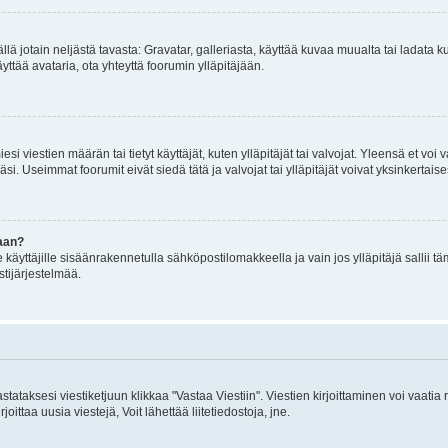
mällä jotain neljästä tavasta: Gravatar, galleriasta, käyttää kuvaa muualta tai ladata
äyttää avataria, ota yhteyttä foorumin ylläpitäjään.
iesi viestien määrän tai tietyt käyttäjät, kuten ylläpitäjät tai valvojat. Yleensä et vo
i. Useimmat foorumit eivät siedä tätä ja valvojat tai ylläpitäjät voivat yksinkertaise
aan?
le käyttäjille sisäänrakennetulla sähköpostilomakkeella ja vain jos ylläpitäjä sallii
stijärjestelmää.
stataksesi viestiketjuun klikkaa "Vastaa Viestiin". Viestien kirjoittaminen voi vaatia
joittaa uusia viestejä, Voit lähettää liitetiedostoja, jne.