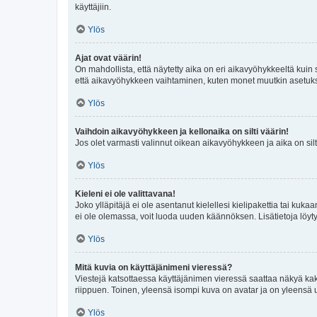
käyttäjiin.
Ylös
Ajat ovat väärin!
On mahdollista, että näytetty aika on eri aikavyöhykkeeltä kuin
että aikavyöhykkeen vaihtaminen, kuten monet muutkin asetukset o
Ylös
Vaihdoin aikavyöhykkeen ja kellonaika on silti väärin!
Jos olet varmasti valinnut oikean aikavyöhykkeen ja aika on silt
Ylös
Kieleni ei ole valittavana!
Joko ylläpitäjä ei ole asentanut kielellesi kielipakettia tai kuka
ei ole olemassa, voit luoda uuden käännöksen. Lisätietoja löyt
Ylös
Mitä kuvia on käyttäjänimeni vieressä?
Viestejä katsottaessa käyttäjänimen vieressä saattaa näkyä kaksi
riippuen. Toinen, yleensä isompi kuva on avatar ja on yleensä un
Ylös