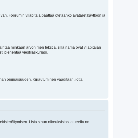
 kuvan. Foorumin ylläpitäjä päättää otetaanko avataret käyttöön ja
i vaihtaa minkään arvonimen tekstiä, sillä nämä ovat ylläpitäjän
sti pienentää viestilaskuriasi.
 tämän ominaisuuden. Kirjautuminen vaaditaan, jotta
 rekisteröitymisen. Lista sinun oikeuksistasi alueella on