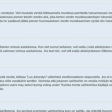
ia viestejäsi. Voit muokata viestiä klikkaamalla muokkaa-painiketta haluamassasi vies
n palatessasi pienen tekstin viestisi alla, joka kertoo viestin muokkauskertojen luk
 mutta he saattavat jättää pienen huomautuksen viestin muokkaamisen syistä niin halu
ellainen omissa asetuksissa. Kun olet luonut sellaisen, voit valita
Lisää allekirjoitus
-
lä valinnan omissa asetuksissa. Jos teet niin, voit silti estää allekirjoituksen liittäm
stä viestiä, klikkaa "Luo äänestys"-välilehteä viestilomakkeen alapuolella. Jos et näe
a niille varattuihin kenttiin. Varmista että jokainen vaihtoehto on omalla rivillään
 options users may select during voting under “Kuinka monta vaihtoehtoa käyttäjä voi
än.
ittelemä. Jos tarvitset enemmän vaihtoehtoja kuin on sallittu, ota yhteyttä foorumi