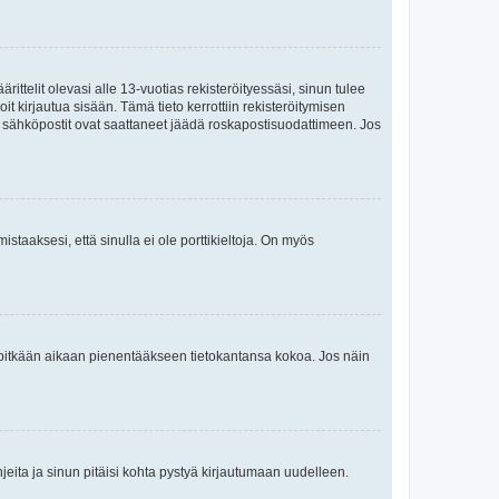
ttelit olevasi alle 13-vuotias rekisteröityessäsi, sinun tulee
it kirjautua sisään. Tämä tieto kerrottiin rekisteröitymisen
ai sähköpostit ovat saattaneet jäädä roskapostisuodattimeen. Jos
staaksesi, että sinulla ei ole porttikieltoja. On myös
neet pitkään aikaan pienentääkseen tietokantansa kokoa. Jos näin
jeita ja sinun pitäisi kohta pystyä kirjautumaan uudelleen.