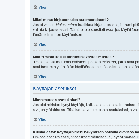
Ylös
Miksi minut kirjataan ulos automaattisesti?
Jos et valitse
Muista minut
-laatikkoa kirjautuessasi, foorumi pi
valinta kirjautuessasi. Tämä ei ole suositeltavaa, jos käytät foo
tämän toiminnon käyttämisen.
Ylös
Mitä “Poista kaikki foorumin evästeet” tekee?
“Poista kaikki foorumin evästeet” poistaa evästeet, jotka ovat p
ovat foorumin ylläpitäjän käyttöönottamia. Jos sinulla on sisä
Ylös
Käyttäjän asetukset
Miten muutan asetuksiani?
Jos olet rekisteröitynyt käyttäjä, kaikki asetuksesi tallennetaa
sivujen ylälaidassa. Tätä kautta voit muokata asetuksiasi ja vali
Ylös
Kuinka estän käyttäjänimeni näkymisen paikalla olevissa kä
Omissa asetuksissasi, “Asetukset”-välilehdellä, löydät mahdoll