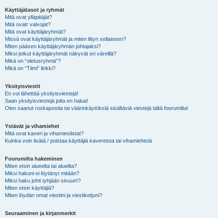
Käyttäjätasot ja ryhmät
Mitä ovat ylläpitäjät?
Mitä ovatr valvojat?
Mitä ovat käyttäjäryhmät?
Missä ovat käyttäjäryhmät ja miten liityn sellaiseen?
Miten pääsen käyttäjäryhmän johtajaksi?
Miksi jotkut käyttäjäryhmät näkyvät eri väreillä?
Mikä on “oletusryhmä”?
Mikä on “Tiimi” linkki?
Yksityisviestit
En voi lähettää yksityisviestejä!
Saan yksityisviestejä joita en halua!
Olen saanut roskapostia tai väärinkäytöksiä sisältäviä viestejä tältä foorumilta!
Ystävät ja vihamiehet
Mitä ovat kaveri ja vihamieslistat?
Kuinka voin lisätä / poistaa käyttäjiä kavereista tai vihamiehistä
Foorumilta hakeminen
Miten etsin alueelta tai alueilta?
Miksi hakuni ei löytänyt mitään?
Miksi haku johti tyhjään sivuun!?
Miten etsin käyttäjiä?
Miten löydän omat viestini ja viestiketjuni?
Seuraaminen ja kirjanmerkit