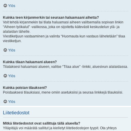
Ylös
Kuinka teen kirjanmerkin tai seuraan haluamaani aihetta?
Voit tehdä kirjanmekin tai tilata haluamasi aiheen valitsemalla sopivan linkin
“Aiheen työkalut” -valikossa, joka on sijoitettu kätevästi keskustelun ylä- ja
alalaidan lähelle.
Viestiketjuun vastaaminen ja valinta “Huomauta kun vastaus lähetetään” tilaa
viestiketjun.
Ylös
Kuinka tilaan haluamani alueen?
Tilataksesi haluamasi alueen, valitse “Tilaa alue” -linkki, aluesivun alalaidassa.
Ylös
Kuinka poistan tilaukseni?
Poistaaksesi tilauksiasi, mene omiin asetuksiisi ja seuraa linkkejä tilauksiisi.
Ylös
Liitetiedostot
Mitkä liitetiedostot ovat sallittuja tällä alueella?
Ylläpitäjä voi määrätä sallitut ja kielletyt liitetiedostojen tyypit. Ota yhteys