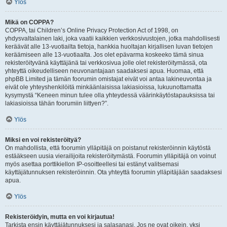
Ylös
Mikä on COPPA?
COPPA, tai Children’s Online Privacy Protection Act of 1998, on
yhdysvaltalainen laki, joka vaatii kaikkien verkkosivustojen, jotka mahdollisesti
keräävät alle 13-vuotiailta tietoja, hankkia huoltajan kirjallisen luvan tietojen
keräämiseen alle 13-vuotiaalta. Jos olet epävarma koskeeko tämä sinua
rekisteröityvänä käyttäjänä tai verkkosivua jolle olet rekisteröitymässä, ota
yhteyttä oikeudelliseen neuvonantajaan saadaksesi apua. Huomaa, että
phpBB Limited ja tämän foorumin omistajat eivät voi antaa lakineuvontaa ja
eivät ole yhteyshenkilöitä minkäänlaisissa lakiasioissa, lukuunottamatta
kysymystä “Keneen minun tulee olla yhteydessä väärinkäytöstapauksissa tai
lakiasioissa tähän foorumiin liittyen?”.
Ylös
Miksi en voi rekisteröityä?
On mahdollista, että foorumin ylläpitäjä on poistanut rekisteröinnin käytöstä
estääkseen uusia vierailijoita rekisteröitymästä. Foorumin ylläpitäjä on voinut
myös asettaa porttikiellon IP-osoitteellesi tai estänyt valitsemasi
käyttäjätunnuksen rekisteröinnin. Ota yhteyttä foorumin ylläpitäjään saadaksesi
apua.
Ylös
Rekisteröidyin, mutta en voi kirjautua!
Tarkista ensin käyttäjätunnuksesi ja salasanasi. Jos ne ovat oikein, yksi