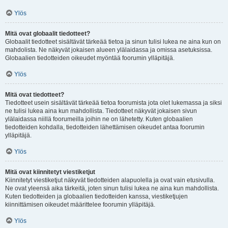
Ylös
Mitä ovat globaalit tiedotteet?
Globaalit tiedotteet sisältävät tärkeää tietoa ja sinun tulisi lukea ne aina kun on
mahdolista. Ne näkyvät jokaisen alueen ylälaidassa ja omissa asetuksissa.
Globaalien tiedotteiden oikeudet myöntää foorumin ylläpitäjä.
Ylös
Mitä ovat tiedotteet?
Tiedotteet usein sisältävät tärkeää tietoa foorumista jota olet lukemassa ja siksi
ne tulisi lukea aina kun mahdollista. Tiedotteet näkyvät jokaisen sivun
ylälaidassa niillä foorumeilla joihin ne on lähetetty. Kuten globaalien
tiedotteiden kohdalla, tiedotteiden lähettämisen oikeudet antaa foorumin
ylläpitäjä.
Ylös
Mitä ovat kiinnitetyt viestiketjut
Kiinnitetyt viestiketjut näkyvät tiedotteiden alapuolella ja ovat vain etusivulla.
Ne ovat yleensä aika tärkeitä, joten sinun tulisi lukea ne aina kun mahdollista.
Kuten tiedotteiden ja globaalien tiedotteiden kanssa, viestiketjujen
kiinnittämisen oikeudet määrittelee foorumin ylläpitäjä.
Ylös