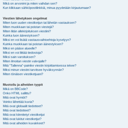
Mikä on arvonimi ja miten vaihdan sen?
Kun klikkaan sähköpostilinkkiä, minua pyydetään kirjautumaan?
Viestien lähetyksen ongelmat
Miten luon uuden viestiketjun tai lähetän vastauksen?
Miten muokkaan tai poistan viestejä?
Miten liitän allekirjoituksen viestiini?
Kuinka luon äänestyksen?
Miksi en voi lisätä vastausvaihtoehtoja kyselyyn?
Kuinka muokkaan tai poistan äänestyksen?
Miksi en pääse alueelle?
Miksi en voi liittää tiedostoja?
Miksi sain varoituksen?
Miten ilmoitan viestin valvojalle?
Mitä “Tallenna”-painike viestin kirjoittamisessa tekee?
Miksi minun viestini tarvitsee hyväksynnän?
Miten tönäisen viestiketjuani?
Muotoilu ja aiheiden tyypit
Mikä on BBCode?
Onko HTML sallittu?
Mitä ovat hymiöt?
Voinko lähettää kuvia?
Mitä ovat globaalit tiedotteet?
Mitä ovat tiedotteet?
Mitä ovat kiinnitetyt viestiketjut
Mitä ovat lukitut viestiketjut?
Mitä ovat aiheiden kuvakkeet?