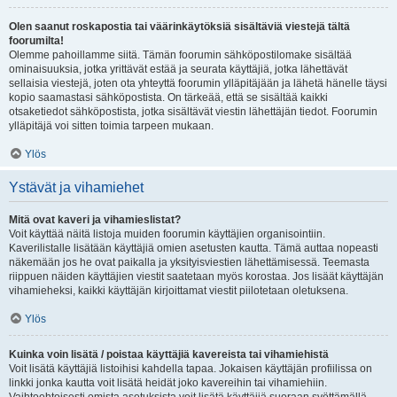
Olen saanut roskapostia tai väärinkäytöksiä sisältäviä viestejä tältä
foorumilta!
Olemme pahoillamme siitä. Tämän foorumin sähköpostilomake sisältää
ominaisuuksia, jotka yrittävät estää ja seurata käyttäjiä, jotka lähettävät
sellaisia viestejä, joten ota yhteyttä foorumin ylläpitäjään ja lähetä hänelle täysi
kopio saamastasi sähköpostista. On tärkeää, että se sisältää kaikki
otsaketiedot sähköpostista, jotka sisältävät viestin lähettäjän tiedot. Foorumin
ylläpitäjä voi sitten toimia tarpeen mukaan.
Ylös
Ystävät ja vihamiehet
Mitä ovat kaveri ja vihamieslistat?
Voit käyttää näitä listoja muiden foorumin käyttäjien organisointiin.
Kaverilistalle lisätään käyttäjiä omien asetusten kautta. Tämä auttaa nopeasti
näkemään jos he ovat paikalla ja yksityisviestien lähettämisessä. Teemasta
riippuen näiden käyttäjien viestit saatetaan myös korostaa. Jos lisäät käyttäjän
vihamieheksi, kaikki käyttäjän kirjoittamat viestit piilotetaan oletuksena.
Ylös
Kuinka voin lisätä / poistaa käyttäjiä kavereista tai vihamiehistä
Voit lisätä käyttäjiä listoihisi kahdella tapaa. Jokaisen käyttäjän profiilissa on
linkki jonka kautta voit lisätä heidät joko kavereihin tai vihamiehiin.