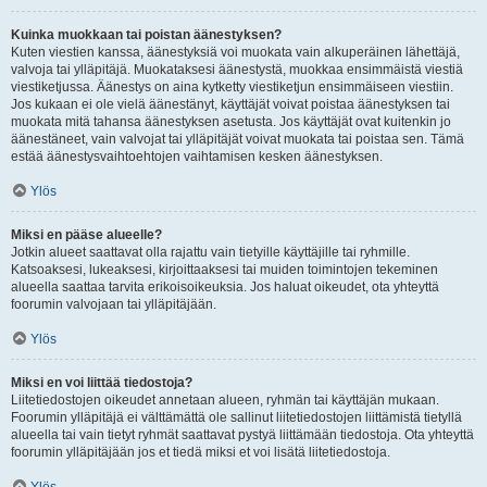
Kuinka muokkaan tai poistan äänestyksen?
Kuten viestien kanssa, äänestyksiä voi muokata vain alkuperäinen lähettäjä,
valvoja tai ylläpitäjä. Muokataksesi äänestystä, muokkaa ensimmäistä viestiä
viestiketjussa. Äänestys on aina kytketty viestiketjun ensimmäiseen viestiin.
Jos kukaan ei ole vielä äänestänyt, käyttäjät voivat poistaa äänestyksen tai
muokata mitä tahansa äänestyksen asetusta. Jos käyttäjät ovat kuitenkin jo
äänestäneet, vain valvojat tai ylläpitäjät voivat muokata tai poistaa sen. Tämä
estää äänestysvaihtoehtojen vaihtamisen kesken äänestyksen.
Ylös
Miksi en pääse alueelle?
Jotkin alueet saattavat olla rajattu vain tietyille käyttäjille tai ryhmille.
Katsoaksesi, lukeaksesi, kirjoittaaksesi tai muiden toimintojen tekeminen
alueella saattaa tarvita erikoisoikeuksia. Jos haluat oikeudet, ota yhteyttä
foorumin valvojaan tai ylläpitäjään.
Ylös
Miksi en voi liittää tiedostoja?
Liitetiedostojen oikeudet annetaan alueen, ryhmän tai käyttäjän mukaan.
Foorumin ylläpitäjä ei välttämättä ole sallinut liitetiedostojen liittämistä tietyllä
alueella tai vain tietyt ryhmät saattavat pystyä liittämään tiedostoja. Ota yhteyttä
foorumin ylläpitäjään jos et tiedä miksi et voi lisätä liitetiedostoja.