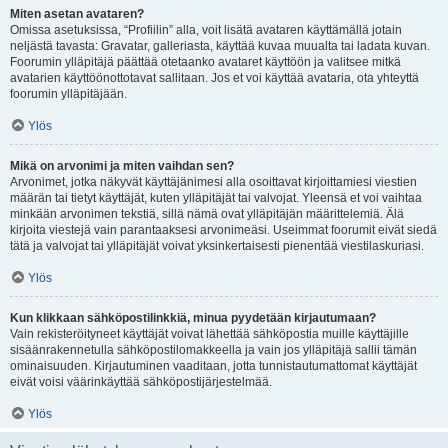
Miten asetan avataren?
Omissa asetuksissa, “Profiilin” alla, voit lisätä avataren käyttämällä jotain
neljästä tavasta: Gravatar, galleriasta, käyttää kuvaa muualta tai ladata kuvan.
Foorumin ylläpitäjä päättää otetaanko avataret käyttöön ja valitsee mitkä
avatarien käyttöönottotavat sallitaan. Jos et voi käyttää avataria, ota yhteyttä
foorumin ylläpitäjään.
Ylös
Mikä on arvonimi ja miten vaihdan sen?
Arvonimet, jotka näkyvät käyttäjänimesi alla osoittavat kirjoittamiesi viestien
määrän tai tietyt käyttäjät, kuten ylläpitäjät tai valvojat. Yleensä et voi vaihtaa
minkään arvonimen tekstiä, sillä nämä ovat ylläpitäjän määrittelemiä. Älä
kirjoita viestejä vain parantaaksesi arvonimeäsi. Useimmat foorumit eivät siedä
tätä ja valvojat tai ylläpitäjät voivat yksinkertaisesti pienentää viestilaskuriasi.
Ylös
Kun klikkaan sähköpostilinkkiä, minua pyydetään kirjautumaan?
Vain rekisteröityneet käyttäjät voivat lähettää sähköpostia muille käyttäjille
sisäänrakennetulla sähköpostilomakkeella ja vain jos ylläpitäjä sallii tämän
ominaisuuden. Kirjautuminen vaaditaan, jotta tunnistautumattomat käyttäjät
eivät voisi väärinkäyttää sähköpostijärjestelmää.
Ylös