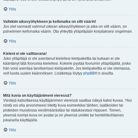
Ylös
Vaihdoin aikavyöhykkeen ja kellonaika on silti väärin!
Jos olet varmasti valinnut oikean aikavyöhykkeen ja aika on silti väärin, on
palvelimen kellonaika väärin. Ota yhteyttä ylläpitäjään korjataksesi ongelman.
Ylös
Kieleni ei ole valittavana!
Joko ylläpitäjä ei ole asentanut kielellesi kielipakettia tai kukaan ei ole
kääntänyt tätä foorumia kielellesi. Kokeile pyytää foorumin ylläpitäjältä, josko
hän voisi asentaa tarvitsemasi kielipaketin. Jos kielipakettia ei ole olemassa,
voit luoda uuden käännöksen. Lisätietoja löytyy
phpBB
®:n sivuilta.
Ylös
Mitä kuvia on käyttäjänimeni vieressä?
Viestejä katsottaessa käyttäjänimen vieressä saattaa näkyä kaksi kuvaa. Yksi
niistä voi olla arvonimeesi liitetty kuva esimerkiksi tähtien, laatikoiden tai
pisteiden muodossa viestimäärästäsi tai statuksestasi riippuen. Toinen,
yleensä isompi kuva on avatar ja on yleensä uniikki tai henkilökohtainen
jokaisella käyttäjällä.
Ylös