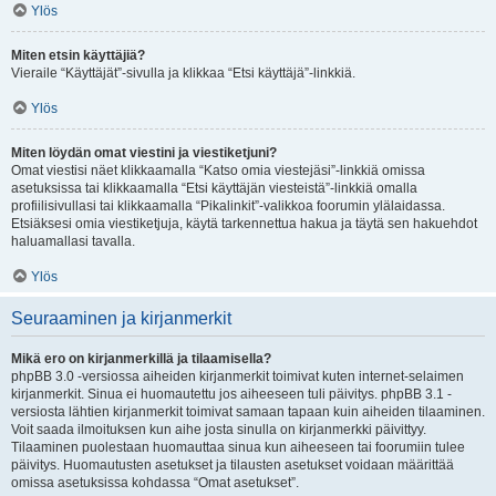
Ylös
Miten etsin käyttäjiä?
Vieraile “Käyttäjät”-sivulla ja klikkaa “Etsi käyttäjä”-linkkiä.
Ylös
Miten löydän omat viestini ja viestiketjuni?
Omat viestisi näet klikkaamalla “Katso omia viestejäsi”-linkkiä omissa
asetuksissa tai klikkaamalla “Etsi käyttäjän viesteistä”-linkkiä omalla
profiilisivullasi tai klikkaamalla “Pikalinkit”-valikkoa foorumin ylälaidassa.
Etsiäksesi omia viestiketjuja, käytä tarkennettua hakua ja täytä sen hakuehdot
haluamallasi tavalla.
Ylös
Seuraaminen ja kirjanmerkit
Mikä ero on kirjanmerkillä ja tilaamisella?
phpBB 3.0 -versiossa aiheiden kirjanmerkit toimivat kuten internet-selaimen
kirjanmerkit. Sinua ei huomautettu jos aiheeseen tuli päivitys. phpBB 3.1 -
versiosta lähtien kirjanmerkit toimivat samaan tapaan kuin aiheiden tilaaminen.
Voit saada ilmoituksen kun aihe josta sinulla on kirjanmerkki päivittyy.
Tilaaminen puolestaan huomauttaa sinua kun aiheeseen tai foorumiin tulee
päivitys. Huomautusten asetukset ja tilausten asetukset voidaan määrittää
omissa asetuksissa kohdassa “Omat asetukset”.