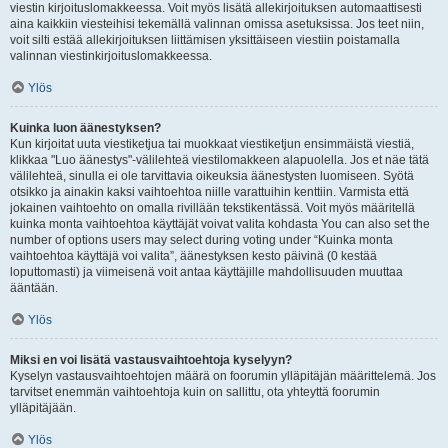
viestin kirjoituslomakkeessa. Voit myös lisätä allekirjoituksen automaattisesti
aina kaikkiin viesteihisi tekemällä valinnan omissa asetuksissa. Jos teet niin,
voit silti estää allekirjoituksen liittämisen yksittäiseen viestiin poistamalla
valinnan viestinkirjoituslomakkeessa.
Ylös
Kuinka luon äänestyksen?
Kun kirjoitat uuta viestiketjua tai muokkaat viestiketjun ensimmäistä viestiä,
klikkaa "Luo äänestys"-välilehteä viestilomakkeen alapuolella. Jos et näe tätä
välilehteä, sinulla ei ole tarvittavia oikeuksia äänestysten luomiseen. Syötä
otsikko ja ainakin kaksi vaihtoehtoa niille varattuihin kenttiin. Varmista että
jokainen vaihtoehto on omalla rivillään tekstikentässä. Voit myös määritellä
kuinka monta vaihtoehtoa käyttäjät voivat valita kohdasta You can also set the
number of options users may select during voting under “Kuinka monta
vaihtoehtoa käyttäjä voi valita”, äänestyksen kesto päivinä (0 kestää
loputtomasti) ja viimeisenä voit antaa käyttäjille mahdollisuuden muuttaa
ääntään.
Ylös
Miksi en voi lisätä vastausvaihtoehtoja kyselyyn?
Kyselyn vastausvaihtoehtojen määrä on foorumin ylläpitäjän määrittelemä. Jos
tarvitset enemmän vaihtoehtoja kuin on sallittu, ota yhteyttä foorumin
ylläpitäjään.
Ylös