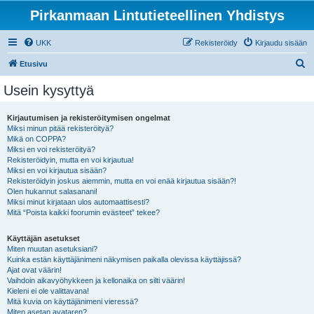
Pirkanmaan Lintutieteellinen Yhdistys
UKK
Rekisteröidy
Kirjaudu sisään
E
Etusivu
t
Usein kysyttyä
s
i
Kirjautumisen ja rekisteröitymisen ongelmat
Miksi minun pitää rekisteröityä?
Mikä on COPPA?
Miksi en voi rekisteröityä?
Rekisteröidyin, mutta en voi kirjautua!
Miksi en voi kirjautua sisään?
Rekisteröidyin joskus aiemmin, mutta en voi enää kirjautua sisään?!
Olen hukannut salasanani!
Miksi minut kirjataan ulos automaattisesti?
Mitä “Poista kaikki foorumin evästeet” tekee?
Käyttäjän asetukset
Miten muutan asetuksiani?
Kuinka estän käyttäjänimeni näkymisen paikalla olevissa käyttäjissä?
Ajat ovat väärin!
Vaihdoin aikavyöhykkeen ja kellonaika on silti väärin!
Kieleni ei ole valittavana!
Mitä kuvia on käyttäjänimeni vieressä?
Miten asetan avataren?