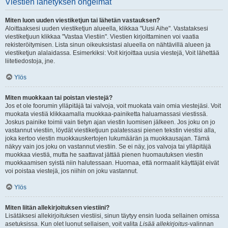
Viestien lähetyksen ongelmat
Miten luon uuden viestiketjun tai lähetän vastauksen?
Aloittaaksesi uuden viestiketjun alueella, klikkaa "Uusi Aihe". Vastataksesi
viestiketjuun klikkaa "Vastaa Viestiin". Viestien kirjoittaminen voi vaatia
rekisteröitymisen. Lista sinun oikeuksistasi alueella on nähtävillä alueen ja
viestiketjun alalaidassa. Esimerkiksi: Voit kirjoittaa uusia viestejä, Voit lähettää
liitetiedostoja, jne.
Ylös
Miten muokkaan tai poistan viestejä?
Jos et ole foorumin ylläpitäjä tai valvoja, voit muokata vain omia viestejäsi. Voit
muokata viestiä klikkaamalla muokkaa-painiketta haluamassasi viestissä.
Joskus painike toimii vain tietyn ajan viestin luomisen jälkeen. Jos joku on jo
vastannut viestiin, löydät viestiketjuun palatessasi pienen tekstin viestisi alla,
joka kertoo viestin muokkauskertojen lukumäärän ja muokkausajan. Tämä
näkyy vain jos joku on vastannut viestiin. Se ei näy, jos valvoja tai ylläpitäjä
muokkaa viestiä, mutta he saattavat jättää pienen huomautuksen viestin
muokkaamisen syistä niin halutessaan. Huomaa, että normaalit käyttäjät eivät
voi poistaa viestejä, jos niihin on joku vastannut.
Ylös
Miten liitän allekirjoituksen viestiini?
Lisätäksesi allekirjoituksen viestiisi, sinun täytyy ensin luoda sellainen omissa
asetuksissa. Kun olet luonut sellaisen, voit valita
Lisää allekirjoitus
-valinnan