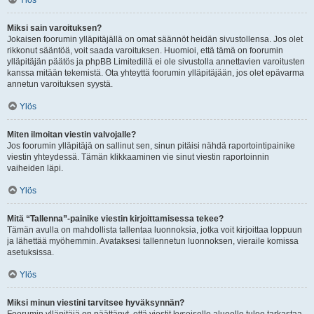
Ylös
Miksi sain varoituksen?
Jokaisen foorumin ylläpitäjällä on omat säännöt heidän sivustollensa. Jos olet
rikkonut sääntöä, voit saada varoituksen. Huomioi, että tämä on foorumin
ylläpitäjän päätös ja phpBB Limitedillä ei ole sivustolla annettavien varoitusten
kanssa mitään tekemistä. Ota yhteyttä foorumin ylläpitäjään, jos olet epävarma
annetun varoituksen syystä.
Ylös
Miten ilmoitan viestin valvojalle?
Jos foorumin ylläpitäjä on sallinut sen, sinun pitäisi nähdä raportointipainike
viestin yhteydessä. Tämän klikkaaminen vie sinut viestin raportoinnin
vaiheiden läpi.
Ylös
Mitä “Tallenna”-painike viestin kirjoittamisessa tekee?
Tämän avulla on mahdollista tallentaa luonnoksia, jotka voit kirjoittaa loppuun
ja lähettää myöhemmin. Avataksesi tallennetun luonnoksen, vieraile komissa
asetuksissa.
Ylös
Miksi minun viestini tarvitsee hyväksynnän?