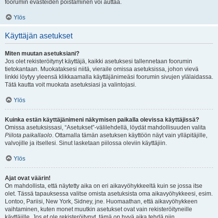
foorumin evästeiden poistaminen voi auttaa.
Ylös
Käyttäjän asetukset
Miten muutan asetuksiani?
Jos olet rekisteröitynyt käyttäjä, kaikki asetuksesi tallennetaan foorumin
tietokantaan. Muokataksesi niitä, vieraile omissa asetuksissa, johon vievä
linkki löytyy yleensä klikkaamalla käyttäjänimeäsi foorumin sivujen ylälaidassa.
Tätä kautta voit muokata asetuksiasi ja valintojasi.
Ylös
Kuinka estän käyttäjänimeni näkymisen paikalla olevissa käyttäjissä?
Omissa asetuksissasi, “Asetukset”-välilehdellä, löydät mahdollisuuden valita
Piilota paikallaolo
. Ottamalla tämän asetuksen käyttöön näyt vain ylläpitäjille,
valvojille ja itsellesi. Sinut lasketaan piilossa oleviin käyttäjiin.
Ylös
Ajat ovat väärin!
On mahdollista, että näytetty aika on eri aikavyöhykkeeltä kuin se jossa itse
olet. Tässä tapauksessa valitse omista asetuksista oma aikavyöhykkeesi, esim.
Lontoo, Pariisi, New York, Sidney, jne. Huomaathan, että aikavyöhykkeen
vaihtaminen, kuten monet muutkin asetukset ovat vain rekisteröityneille
käyttäjille. Jos et ole rekisteröitynyt, tämä on hyvä aika tehdä niin.