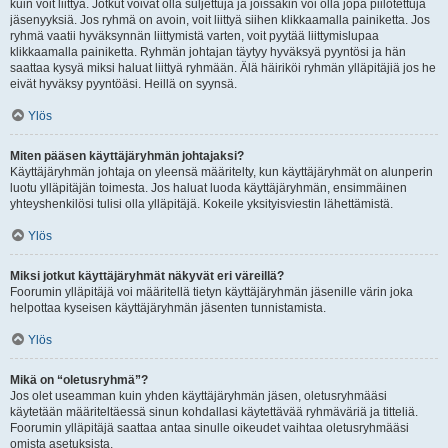
kuin voit liittyä. Jotkut voivat olla suljettuja ja joissakin voi olla jopa piilotettuja
jäsenyyksiä. Jos ryhmä on avoin, voit liittyä siihen klikkaamalla painiketta. Jos
ryhmä vaatii hyväksynnän liittymistä varten, voit pyytää liittymislupaa
klikkaamalla painiketta. Ryhmän johtajan täytyy hyväksyä pyyntösi ja hän
saattaa kysyä miksi haluat liittyä ryhmään. Älä häiriköi ryhmän ylläpitäjiä jos he
eivät hyväksy pyyntöäsi. Heillä on syynsä.
Ylös
Miten pääsen käyttäjäryhmän johtajaksi?
Käyttäjäryhmän johtaja on yleensä määritelty, kun käyttäjäryhmät on alunperin
luotu ylläpitäjän toimesta. Jos haluat luoda käyttäjäryhmän, ensimmäinen
yhteyshenkilösi tulisi olla ylläpitäjä. Kokeile yksityisviestin lähettämistä.
Ylös
Miksi jotkut käyttäjäryhmät näkyvät eri väreillä?
Foorumin ylläpitäjä voi määritellä tietyn käyttäjäryhmän jäsenille värin joka
helpottaa kyseisen käyttäjäryhmän jäsenten tunnistamista.
Ylös
Mikä on “oletusryhmä”?
Jos olet useamman kuin yhden käyttäjäryhmän jäsen, oletusryhmääsi
käytetään määriteltäessä sinun kohdallasi käytettävää ryhmäväriä ja titteliä.
Foorumin ylläpitäjä saattaa antaa sinulle oikeudet vaihtaa oletusryhmääsi
omista asetuksista.