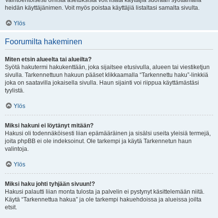
Vaihtoehtoisesti omista asetuksista voit lisätä käyttäjiä suoraan syöttämällä
heidän käyttäjänimen. Voit myös poistaa käyttäjiä listaltasi samalta sivulta.
Ylös
Foorumilta hakeminen
Miten etsin alueelta tai alueilta?
Syötä hakutermi hakukenttään, joka sijaitsee etusivulla, alueen tai viestiketjun
sivulla. Tarkennettuun hakuun pääset klikkaamalla “Tarkennettu haku”-linkkiä
joka on saatavilla jokaisella sivulla. Haun sijainti voi riippua käyttämästäsi
tyylistä.
Ylös
Miksi hakuni ei löytänyt mitään?
Hakusi oli todennäköisesti liian epämääräinen ja sisälsi useita yleisiä termejä,
joita phpBB ei ole indeksoinut. Ole tarkempi ja käytä Tarkennetun haun
valintoja.
Ylös
Miksi haku johti tyhjään sivuun!?
Hakusi palautti liian monta tulosta ja palvelin ei pystynyt käsittelemään niitä.
Käytä “Tarkennettua hakua” ja ole tarkempi hakuehdoissa ja alueissa joilta
etsit.