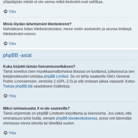
ylläpitäjään mikäli et ole varma mitkä tiedostot ovat sallittuja..
Ylös
Mistä löydän lähettämäni liitetiedostot?
Nähdäksesi listan liitetiedostoistasi, mene omiin asetuksiin ja seuraa linkkejä
liitetiedostot-osioon.
Ylös
phpBB -asiat
Kuka kirjoitti tämän foorumisovelluksen?
Tämä sovellus (sen muokkaamattomassa tilassa) on tuottanut, julkaissut ja sen
tekijänoikeudet omistaa
phpBB Limited
. Se on tehty saataville GNU General
Public Licensenssin, versiolla 2 (GPL-2.0) ja sitä voidaan jakaa vapaasti. Katso
Tietoja phpBB:stä
saadaksesi lisätietoja.
Ylös
Miksi ominaisuutta X ei ole saatavilla?
Tämä ohjelmisto on phpBB Limitedin kirjoittama ja lisensoima. Jos uskot, että
ominaisuus tulisi lisätä, vieraile
phpBB ideakeskuksessa
, jossa voit äänestää
olemassa olevia ideoita tai lähettää uuden.
Ylös