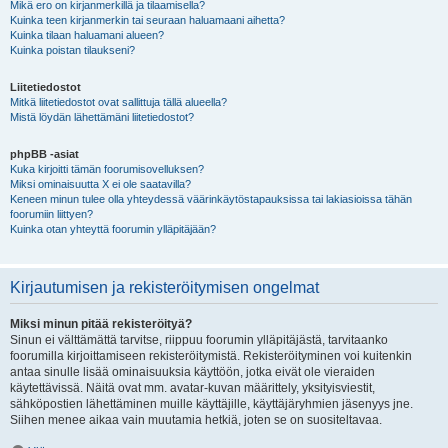
Mikä ero on kirjanmerkillä ja tilaamisella?
Kuinka teen kirjanmerkin tai seuraan haluamaani aihetta?
Kuinka tilaan haluamani alueen?
Kuinka poistan tilaukseni?
Liitetiedostot
Mitkä liitetiedostot ovat sallittuja tällä alueella?
Mistä löydän lähettämäni liitetiedostot?
phpBB -asiat
Kuka kirjoitti tämän foorumisovelluksen?
Miksi ominaisuutta X ei ole saatavilla?
Keneen minun tulee olla yhteydessä väärinkäytöstapauksissa tai lakiasioissa tähän
foorumiin liittyen?
Kuinka otan yhteyttä foorumin ylläpitäjään?
Kirjautumisen ja rekisteröitymisen ongelmat
Miksi minun pitää rekisteröityä?
Sinun ei välttämättä tarvitse, riippuu foorumin ylläpitäjästä, tarvitaanko
foorumilla kirjoittamiseen rekisteröitymistä. Rekisteröityminen voi kuitenkin
antaa sinulle lisää ominaisuuksia käyttöön, jotka eivät ole vieraiden
käytettävissä. Näitä ovat mm. avatar-kuvan määrittely, yksityisviestit,
sähköpostien lähettäminen muille käyttäjille, käyttäjäryhmien jäsenyys jne.
Siihen menee aikaa vain muutamia hetkiä, joten se on suositeltavaa.