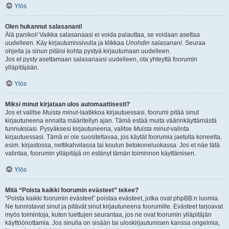
Ylös
Olen hukannut salasanani!
Älä panikoi! Vaikka salasanaasi ei voida palauttaa, se voidaan asettaa
uudelleen. Käy kirjautumissivulla ja klikkaa
Unohdin salasanani
. Seuraa
ohjeita ja sinun pitäisi kohta pystyä kirjautumaan uudelleen.
Jos et pysty asettamaan salasanaasi uudelleen, ota yhteyttä foorumin
ylläpitäjään.
Ylös
Miksi minut kirjataan ulos automaattisesti?
Jos et valitse
Muista minut
-laatikkoa kirjautuessasi, foorumi pitää sinut
kirjautuneena ennalta määritellyn ajan. Tämä estää muita väärinkäyttämästä
tunnuksiasi. Pysyäksesi kirjautuneena, valitse
Muista minut
-valinta
kirjautuessasi. Tämä ei ole suositeltavaa, jos käytät foorumia jaetulta koneelta,
esim. kirjastossa, nettikahvilassa tai koulun tietokoneluokassa. Jos et näe tätä
valintaa, foorumin ylläpitäjä on estänyt tämän toiminnon käyttämisen.
Ylös
Mitä “Poista kaikki foorumin evästeet” tekee?
“Poista kaikki foorumin evästeet” poistaa evästeet, jotka ovat phpBB:n luomia.
Ne tunnistavat sinut ja pitävät sinut kirjautuneena foorumille. Evästeet tarjoavat
myös toimintoja, kuten luettujen seurantaa, jos ne ovat foorumin ylläpitäjän
käyttöönottamia. Jos sinulla on sisään tai uloskirjautumisen kanssa ongelmia,