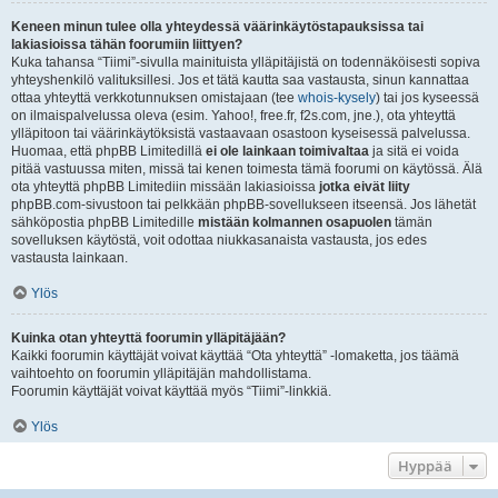
Keneen minun tulee olla yhteydessä väärinkäytöstapauksissa tai
lakiasioissa tähän foorumiin liittyen?
Kuka tahansa “Tiimi”-sivulla mainituista ylläpitäjistä on todennäköisesti sopiva
yhteyshenkilö valituksillesi. Jos et tätä kautta saa vastausta, sinun kannattaa
ottaa yhteyttä verkkotunnuksen omistajaan (tee
whois-kysely
) tai jos kyseessä
on ilmaispalvelussa oleva (esim. Yahoo!, free.fr, f2s.com, jne.), ota yhteyttä
ylläpitoon tai väärinkäytöksistä vastaavaan osastoon kyseisessä palvelussa.
Huomaa, että phpBB Limitedillä
ei ole lainkaan toimivaltaa
ja sitä ei voida
pitää vastuussa miten, missä tai kenen toimesta tämä foorumi on käytössä. Älä
ota yhteyttä phpBB Limitediin missään lakiasioissa
jotka eivät liity
phpBB.com-sivustoon tai pelkkään phpBB-sovellukseen itseensä. Jos lähetät
sähköpostia phpBB Limitedille
mistään kolmannen osapuolen
tämän
sovelluksen käytöstä, voit odottaa niukkasanaista vastausta, jos edes
vastausta lainkaan.
Ylös
Kuinka otan yhteyttä foorumin ylläpitäjään?
Kaikki foorumin käyttäjät voivat käyttää “Ota yhteyttä” -lomaketta, jos täämä
vaihtoehto on foorumin ylläpitäjän mahdollistama.
Foorumin käyttäjät voivat käyttää myös “Tiimi”-linkkiä.
Ylös
Hyppää