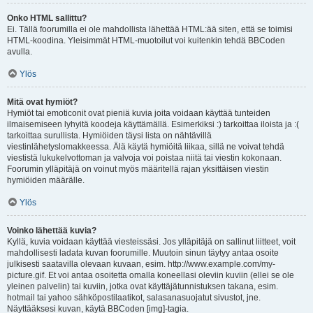
Onko HTML sallittu?
Ei. Tällä foorumilla ei ole mahdollista lähettää HTML:ää siten, että se toimisi
HTML-koodina. Yleisimmät HTML-muotoilut voi kuitenkin tehdä BBCoden
avulla.
Ylös
Mitä ovat hymiöt?
Hymiöt tai emoticonit ovat pieniä kuvia joita voidaan käyttää tunteiden
ilmaisemiseen lyhyitä koodeja käyttämällä. Esimerkiksi :) tarkoittaa iloista ja :(
tarkoittaa surullista. Hymiöiden täysi lista on nähtävillä
viestinlähetyslomakkeessa. Älä käytä hymiöitä liikaa, sillä ne voivat tehdä
viestistä lukukelvottoman ja valvoja voi poistaa niitä tai viestin kokonaan.
Foorumin ylläpitäjä on voinut myös määritellä rajan yksittäisen viestin
hymiöiden määrälle.
Ylös
Voinko lähettää kuvia?
Kyllä, kuvia voidaan käyttää viesteissäsi. Jos ylläpitäjä on sallinut liitteet, voit
mahdollisesti ladata kuvan foorumille. Muutoin sinun täytyy antaa osoite
julkisesti saatavilla olevaan kuvaan, esim. http://www.example.com/my-
picture.gif. Et voi antaa osoitetta omalla koneellasi oleviin kuviin (ellei se ole
yleinen palvelin) tai kuviin, jotka ovat käyttäjätunnistuksen takana, esim.
hotmail tai yahoo sähköpostilaatikot, salasanasuojatut sivustot, jne.
Näyttääksesi kuvan, käytä BBCoden [img]-tagia.