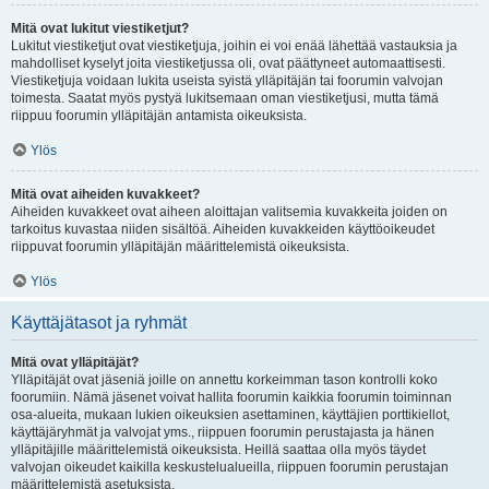
Mitä ovat lukitut viestiketjut?
Lukitut viestiketjut ovat viestiketjuja, joihin ei voi enää lähettää vastauksia ja
mahdolliset kyselyt joita viestiketjussa oli, ovat päättyneet automaattisesti.
Viestiketjuja voidaan lukita useista syistä ylläpitäjän tai foorumin valvojan
toimesta. Saatat myös pystyä lukitsemaan oman viestiketjusi, mutta tämä
riippuu foorumin ylläpitäjän antamista oikeuksista.
Ylös
Mitä ovat aiheiden kuvakkeet?
Aiheiden kuvakkeet ovat aiheen aloittajan valitsemia kuvakkeita joiden on
tarkoitus kuvastaa niiden sisältöä. Aiheiden kuvakkeiden käyttöoikeudet
riippuvat foorumin ylläpitäjän määrittelemistä oikeuksista.
Ylös
Käyttäjätasot ja ryhmät
Mitä ovat ylläpitäjät?
Ylläpitäjät ovat jäseniä joille on annettu korkeimman tason kontrolli koko
foorumiin. Nämä jäsenet voivat hallita foorumin kaikkia foorumin toiminnan
osa-alueita, mukaan lukien oikeuksien asettaminen, käyttäjien porttikiellot,
käyttäjäryhmät ja valvojat yms., riippuen foorumin perustajasta ja hänen
ylläpitäjille määrittelemistä oikeuksista. Heillä saattaa olla myös täydet
valvojan oikeudet kaikilla keskustelualueilla, riippuen foorumin perustajan
määrittelemistä asetuksista.