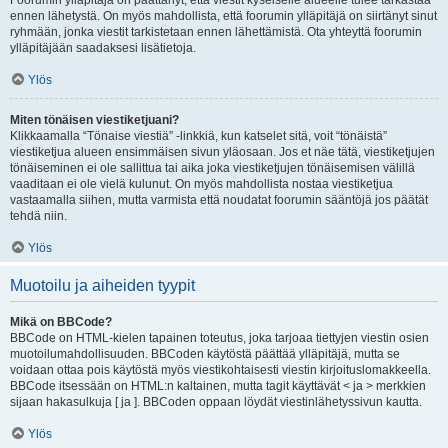
Foorumin ylläpitäjä on päättänyt, että viestit kyseiselle alueelle tulee tarkastaa
ennen lähetystä. On myös mahdollista, että foorumin ylläpitäjä on siirtänyt sinut
ryhmään, jonka viestit tarkistetaan ennen lähettämistä. Ota yhteyttä foorumin
ylläpitäjään saadaksesi lisätietoja.
Ylös
Miten tönäisen viestiketjuani?
Klikkaamalla “Tönaise viestiä” -linkkiä, kun katselet sitä, voit “tönäistä”
viestiketjua alueen ensimmäisen sivun yläosaan. Jos et näe tätä, viestiketjujen
tönäiseminen ei ole sallittua tai aika joka viestiketjujen tönäisemisen välillä
vaaditaan ei ole vielä kulunut. On myös mahdollista nostaa viestiketjua
vastaamalla siihen, mutta varmista että noudatat foorumin sääntöjä jos päätät
tehdä niin.
Ylös
Muotoilu ja aiheiden tyypit
Mikä on BBCode?
BBCode on HTML-kielen tapainen toteutus, joka tarjoaa tiettyjen viestin osien
muotoilumahdollisuuden. BBCoden käytöstä päättää ylläpitäjä, mutta se
voidaan ottaa pois käytöstä myös viestikohtaisesti viestin kirjoituslomakkeella.
BBCode itsessään on HTML:n kaltainen, mutta tagit käyttävät < ja > merkkien
sijaan hakasulkuja [ ja ]. BBCoden oppaan löydät viestinlähetyssivun kautta.
Ylös