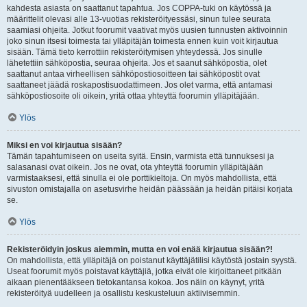
kahdesta asiasta on saattanut tapahtua. Jos COPPA-tuki on käytössä ja
määrittelit olevasi alle 13-vuotias rekisteröityessäsi, sinun tulee seurata
saamiasi ohjeita. Jotkut foorumit vaativat myös uusien tunnusten aktivoinnin
joko sinun itsesi toimesta tai ylläpitäjän toimesta ennen kuin voit kirjautua
sisään. Tämä tieto kerrottiin rekisteröitymisen yhteydessä. Jos sinulle
lähetettiin sähköpostia, seuraa ohjeita. Jos et saanut sähköpostia, olet
saattanut antaa virheellisen sähköpostiosoitteen tai sähköpostit ovat
saattaneet jäädä roskapostisuodattimeen. Jos olet varma, että antamasi
sähköpostiosoite oli oikein, yritä ottaa yhteyttä foorumin ylläpitäjään.
Ylös
Miksi en voi kirjautua sisään?
Tämän tapahtumiseen on useita syitä. Ensin, varmista että tunnuksesi ja
salasanasi ovat oikein. Jos ne ovat, ota yhteyttä foorumin ylläpitäjään
varmistaaksesi, että sinulla ei ole porttikieltoja. On myös mahdollista, että
sivuston omistajalla on asetusvirhe heidän päässään ja heidän pitäisi korjata
se.
Ylös
Rekisteröidyin joskus aiemmin, mutta en voi enää kirjautua sisään?!
On mahdollista, että ylläpitäjä on poistanut käyttäjätilisi käytöstä jostain syystä.
Useat foorumit myös poistavat käyttäjiä, jotka eivät ole kirjoittaneet pitkään
aikaan pienentääkseen tietokantansa kokoa. Jos näin on käynyt, yritä
rekisteröityä uudelleen ja osallistu keskusteluun aktiivisemmin.