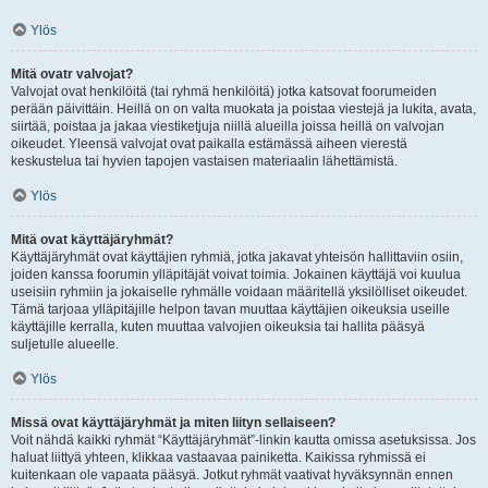
Ylös
Mitä ovatr valvojat?
Valvojat ovat henkilöitä (tai ryhmä henkilöitä) jotka katsovat foorumeiden
perään päivittäin. Heillä on on valta muokata ja poistaa viestejä ja lukita, avata,
siirtää, poistaa ja jakaa viestiketjuja niillä alueilla joissa heillä on valvojan
oikeudet. Yleensä valvojat ovat paikalla estämässä aiheen vierestä
keskustelua tai hyvien tapojen vastaisen materiaalin lähettämistä.
Ylös
Mitä ovat käyttäjäryhmät?
Käyttäjäryhmät ovat käyttäjien ryhmiä, jotka jakavat yhteisön hallittaviin osiin,
joiden kanssa foorumin ylläpitäjät voivat toimia. Jokainen käyttäjä voi kuulua
useisiin ryhmiin ja jokaiselle ryhmälle voidaan määritellä yksilölliset oikeudet.
Tämä tarjoaa ylläpitäjille helpon tavan muuttaa käyttäjien oikeuksia useille
käyttäjille kerralla, kuten muuttaa valvojien oikeuksia tai hallita pääsyä
suljetulle alueelle.
Ylös
Missä ovat käyttäjäryhmät ja miten liityn sellaiseen?
Voit nähdä kaikki ryhmät “Käyttäjäryhmät”-linkin kautta omissa asetuksissa. Jos
haluat liittyä yhteen, klikkaa vastaavaa painiketta. Kaikissa ryhmissä ei
kuitenkaan ole vapaata pääsyä. Jotkut ryhmät vaativat hyväksynnän ennen