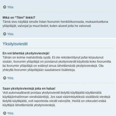
Ylös
Mikä on “Tiimi” linkki?
Tämä sivu näyttää sinulle listan foorumin henkilökunnasta, mukaanluettuna
ylläpitäjät, valvojat ja muut tiedot, kuten alueet joita he valvovat.
Ylös
Yksityisviestit
En voi lähettää yksityisviestejä!
Tähän on kolme mahdollista syytä. Et ole rekisteröitynyt ja/tai kirjautunut
sisään, foorumin ylläpitäjä on poistanut yksityisviestit käytöstä koko foorumilta
tai foorumin ylläpitäjä on estänyt sinua lähettämästä yksityisviestejä. Ota
yhteyttä foorumin ylläpitäjään saadaksesi lisätietoja.
Ylös
Saan yksityisviestejä joita en halua!
Voit automaattisesti poistaa yksityisviestit tietyltä käyttäjältä käyttämällä
käyttäjänhallinnan viestisääntöjä. Jos saat väärinkäytöksiä sisältäviä viestejä
tietyltä käyttäjältä, voit raportoida viestit valvojille. Heillä on oikeudet estää
käyttäjiä lähettämästä yksityisviestejä.
Ylös