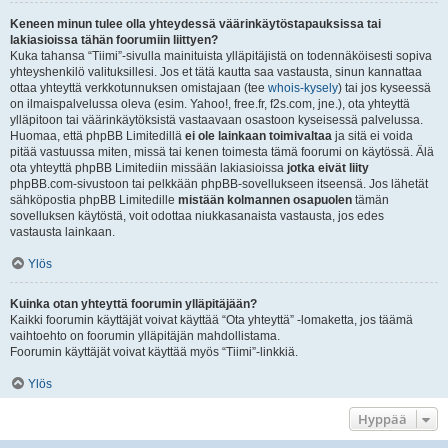
Keneen minun tulee olla yhteydessä väärinkäytöstapauksissa tai
lakiasioissa tähän foorumiin liittyen?
Kuka tahansa “Tiimi”-sivulla mainituista ylläpitäjistä on todennäköisesti sopiva
yhteyshenkilö valituksillesi. Jos et tätä kautta saa vastausta, sinun kannattaa
ottaa yhteyttä verkkotunnuksen omistajaan (tee
whois-kysely
) tai jos kyseessä
on ilmaispalvelussa oleva (esim. Yahoo!, free.fr, f2s.com, jne.), ota yhteyttä
ylläpitoon tai väärinkäytöksistä vastaavaan osastoon kyseisessä palvelussa.
Huomaa, että phpBB Limitedillä
ei ole lainkaan toimivaltaa
ja sitä ei voida
pitää vastuussa miten, missä tai kenen toimesta tämä foorumi on käytössä. Älä
ota yhteyttä phpBB Limitediin missään lakiasioissa
jotka eivät liity
phpBB.com-sivustoon tai pelkkään phpBB-sovellukseen itseensä. Jos lähetät
sähköpostia phpBB Limitedille
mistään kolmannen osapuolen
tämän
sovelluksen käytöstä, voit odottaa niukkasanaista vastausta, jos edes
vastausta lainkaan.
Ylös
Kuinka otan yhteyttä foorumin ylläpitäjään?
Kaikki foorumin käyttäjät voivat käyttää “Ota yhteyttä” -lomaketta, jos täämä
vaihtoehto on foorumin ylläpitäjän mahdollistama.
Foorumin käyttäjät voivat käyttää myös “Tiimi”-linkkiä.
Ylös
Hyppää