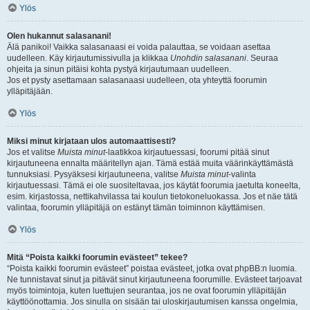
Ylös
Olen hukannut salasanani!
Älä panikoi! Vaikka salasanaasi ei voida palauttaa, se voidaan asettaa
uudelleen. Käy kirjautumissivulla ja klikkaa
Unohdin salasanani
. Seuraa
ohjeita ja sinun pitäisi kohta pystyä kirjautumaan uudelleen.
Jos et pysty asettamaan salasanaasi uudelleen, ota yhteyttä foorumin
ylläpitäjään.
Ylös
Miksi minut kirjataan ulos automaattisesti?
Jos et valitse
Muista minut
-laatikkoa kirjautuessasi, foorumi pitää sinut
kirjautuneena ennalta määritellyn ajan. Tämä estää muita väärinkäyttämästä
tunnuksiasi. Pysyäksesi kirjautuneena, valitse
Muista minut
-valinta
kirjautuessasi. Tämä ei ole suositeltavaa, jos käytät foorumia jaetulta koneelta,
esim. kirjastossa, nettikahvilassa tai koulun tietokoneluokassa. Jos et näe tätä
valintaa, foorumin ylläpitäjä on estänyt tämän toiminnon käyttämisen.
Ylös
Mitä “Poista kaikki foorumin evästeet” tekee?
“Poista kaikki foorumin evästeet” poistaa evästeet, jotka ovat phpBB:n luomia.
Ne tunnistavat sinut ja pitävät sinut kirjautuneena foorumille. Evästeet tarjoavat
myös toimintoja, kuten luettujen seurantaa, jos ne ovat foorumin ylläpitäjän
käyttöönottamia. Jos sinulla on sisään tai uloskirjautumisen kanssa ongelmia,