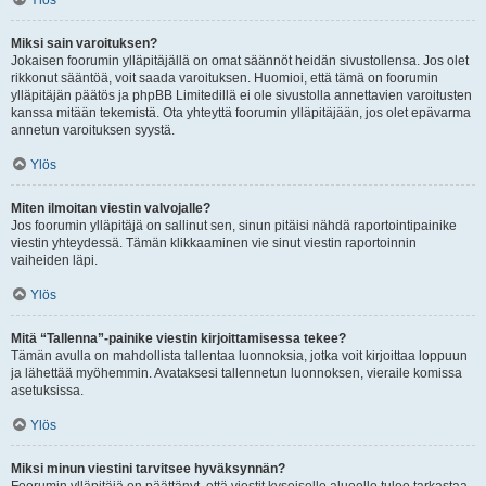
Ylös
Miksi sain varoituksen?
Jokaisen foorumin ylläpitäjällä on omat säännöt heidän sivustollensa. Jos olet
rikkonut sääntöä, voit saada varoituksen. Huomioi, että tämä on foorumin
ylläpitäjän päätös ja phpBB Limitedillä ei ole sivustolla annettavien varoitusten
kanssa mitään tekemistä. Ota yhteyttä foorumin ylläpitäjään, jos olet epävarma
annetun varoituksen syystä.
Ylös
Miten ilmoitan viestin valvojalle?
Jos foorumin ylläpitäjä on sallinut sen, sinun pitäisi nähdä raportointipainike
viestin yhteydessä. Tämän klikkaaminen vie sinut viestin raportoinnin
vaiheiden läpi.
Ylös
Mitä “Tallenna”-painike viestin kirjoittamisessa tekee?
Tämän avulla on mahdollista tallentaa luonnoksia, jotka voit kirjoittaa loppuun
ja lähettää myöhemmin. Avataksesi tallennetun luonnoksen, vieraile komissa
asetuksissa.
Ylös
Miksi minun viestini tarvitsee hyväksynnän?