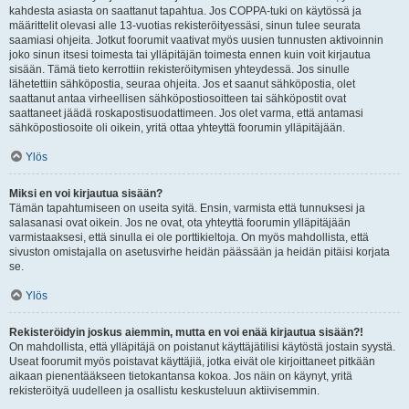
kahdesta asiasta on saattanut tapahtua. Jos COPPA-tuki on käytössä ja
määrittelit olevasi alle 13-vuotias rekisteröityessäsi, sinun tulee seurata
saamiasi ohjeita. Jotkut foorumit vaativat myös uusien tunnusten aktivoinnin
joko sinun itsesi toimesta tai ylläpitäjän toimesta ennen kuin voit kirjautua
sisään. Tämä tieto kerrottiin rekisteröitymisen yhteydessä. Jos sinulle
lähetettiin sähköpostia, seuraa ohjeita. Jos et saanut sähköpostia, olet
saattanut antaa virheellisen sähköpostiosoitteen tai sähköpostit ovat
saattaneet jäädä roskapostisuodattimeen. Jos olet varma, että antamasi
sähköpostiosoite oli oikein, yritä ottaa yhteyttä foorumin ylläpitäjään.
Ylös
Miksi en voi kirjautua sisään?
Tämän tapahtumiseen on useita syitä. Ensin, varmista että tunnuksesi ja
salasanasi ovat oikein. Jos ne ovat, ota yhteyttä foorumin ylläpitäjään
varmistaaksesi, että sinulla ei ole porttikieltoja. On myös mahdollista, että
sivuston omistajalla on asetusvirhe heidän päässään ja heidän pitäisi korjata
se.
Ylös
Rekisteröidyin joskus aiemmin, mutta en voi enää kirjautua sisään?!
On mahdollista, että ylläpitäjä on poistanut käyttäjätilisi käytöstä jostain syystä.
Useat foorumit myös poistavat käyttäjiä, jotka eivät ole kirjoittaneet pitkään
aikaan pienentääkseen tietokantansa kokoa. Jos näin on käynyt, yritä
rekisteröityä uudelleen ja osallistu keskusteluun aktiivisemmin.