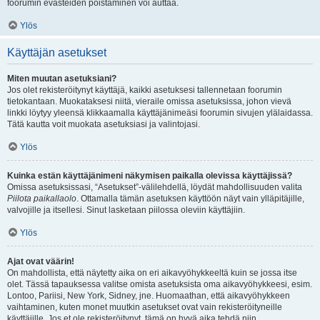
foorumin evästeiden poistaminen voi auttaa.
Ylös
Käyttäjän asetukset
Miten muutan asetuksiani?
Jos olet rekisteröitynyt käyttäjä, kaikki asetuksesi tallennetaan foorumin
tietokantaan. Muokataksesi niitä, vieraile omissa asetuksissa, johon vievä
linkki löytyy yleensä klikkaamalla käyttäjänimeäsi foorumin sivujen ylälaidassa.
Tätä kautta voit muokata asetuksiasi ja valintojasi.
Ylös
Kuinka estän käyttäjänimeni näkymisen paikalla olevissa käyttäjissä?
Omissa asetuksissasi, “Asetukset”-välilehdellä, löydät mahdollisuuden valita
Piilota paikallaolo
. Ottamalla tämän asetuksen käyttöön näyt vain ylläpitäjille,
valvojille ja itsellesi. Sinut lasketaan piilossa oleviin käyttäjiin.
Ylös
Ajat ovat väärin!
On mahdollista, että näytetty aika on eri aikavyöhykkeeltä kuin se jossa itse
olet. Tässä tapauksessa valitse omista asetuksista oma aikavyöhykkeesi, esim.
Lontoo, Pariisi, New York, Sidney, jne. Huomaathan, että aikavyöhykkeen
vaihtaminen, kuten monet muutkin asetukset ovat vain rekisteröityneille
käyttäjille. Jos et ole rekisteröitynyt, tämä on hyvä aika tehdä niin.