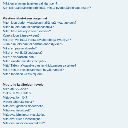
Mikä on arvonimi ja miten vaihdan sen?
Kun klikkaan sähköpostilinkkiä, minua pyydetään kirjautumaan?
Viestien lähetyksen ongelmat
Miten luon uuden viestiketjun tai lähetän vastauksen?
Miten muokkaan tai poistan viestejä?
Miten liitän allekirjoituksen viestiini?
Kuinka luon äänestyksen?
Miksi en voi lisätä vastausvaihtoehtoja kyselyyn?
Kuinka muokkaan tai poistan äänestyksen?
Miksi en pääse alueelle?
Miksi en voi liittää tiedostoja?
Miksi sain varoituksen?
Miten ilmoitan viestin valvojalle?
Mitä “Tallenna”-painike viestin kirjoittamisessa tekee?
Miksi minun viestini tarvitsee hyväksynnän?
Miten tönäisen viestiketjuani?
Muotoilu ja aiheiden tyypit
Mikä on BBCode?
Onko HTML sallittu?
Mitä ovat hymiöt?
Voinko lähettää kuvia?
Mitä ovat globaalit tiedotteet?
Mitä ovat tiedotteet?
Mitä ovat kiinnitetyt viestiketjut
Mitä ovat lukitut viestiketjut?
Mitä ovat aiheiden kuvakkeet?