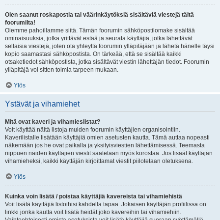
Olen saanut roskapostia tai väärinkäytöksiä sisältäviä viestejä tältä
foorumilta!
Olemme pahoillamme siitä. Tämän foorumin sähköpostilomake sisältää
ominaisuuksia, jotka yrittävät estää ja seurata käyttäjiä, jotka lähettävät
sellaisia viestejä, joten ota yhteyttä foorumin ylläpitäjään ja lähetä hänelle täysi
kopio saamastasi sähköpostista. On tärkeää, että se sisältää kaikki
otsaketiedot sähköpostista, jotka sisältävät viestin lähettäjän tiedot. Foorumin
ylläpitäjä voi sitten toimia tarpeen mukaan.
Ylös
Ystävät ja vihamiehet
Mitä ovat kaveri ja vihamieslistat?
Voit käyttää näitä listoja muiden foorumin käyttäjien organisointiin.
Kaverilistalle lisätään käyttäjiä omien asetusten kautta. Tämä auttaa nopeasti
näkemään jos he ovat paikalla ja yksityisviestien lähettämisessä. Teemasta
riippuen näiden käyttäjien viestit saatetaan myös korostaa. Jos lisäät käyttäjän
vihamieheksi, kaikki käyttäjän kirjoittamat viestit piilotetaan oletuksena.
Ylös
Kuinka voin lisätä / poistaa käyttäjiä kavereista tai vihamiehistä
Voit lisätä käyttäjiä listoihisi kahdella tapaa. Jokaisen käyttäjän profiilissa on
linkki jonka kautta voit lisätä heidät joko kavereihin tai vihamiehiin.