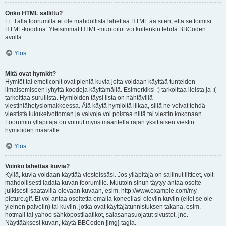
Onko HTML sallittu?
Ei. Tällä foorumilla ei ole mahdollista lähettää HTML:ää siten, että se toimisi
HTML-koodina. Yleisimmät HTML-muotoilut voi kuitenkin tehdä BBCoden
avulla.
Ylös
Mitä ovat hymiöt?
Hymiöt tai emoticonit ovat pieniä kuvia joita voidaan käyttää tunteiden
ilmaisemiseen lyhyitä koodeja käyttämällä. Esimerkiksi :) tarkoittaa iloista ja :(
tarkoittaa surullista. Hymiöiden täysi lista on nähtävillä
viestinlähetyslomakkeessa. Älä käytä hymiöitä liikaa, sillä ne voivat tehdä
viestistä lukukelvottoman ja valvoja voi poistaa niitä tai viestin kokonaan.
Foorumin ylläpitäjä on voinut myös määritellä rajan yksittäisen viestin
hymiöiden määrälle.
Ylös
Voinko lähettää kuvia?
Kyllä, kuvia voidaan käyttää viesteissäsi. Jos ylläpitäjä on sallinut liitteet, voit
mahdollisesti ladata kuvan foorumille. Muutoin sinun täytyy antaa osoite
julkisesti saatavilla olevaan kuvaan, esim. http://www.example.com/my-
picture.gif. Et voi antaa osoitetta omalla koneellasi oleviin kuviin (ellei se ole
yleinen palvelin) tai kuviin, jotka ovat käyttäjätunnistuksen takana, esim.
hotmail tai yahoo sähköpostilaatikot, salasanasuojatut sivustot, jne.
Näyttääksesi kuvan, käytä BBCoden [img]-tagia.