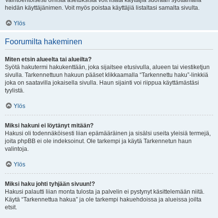
Vaihtoehtoisesti omista asetuksista voit lisätä käyttäjiä suoraan syöttämällä
heidän käyttäjänimen. Voit myös poistaa käyttäjiä listaltasi samalta sivulta.
Ylös
Foorumilta hakeminen
Miten etsin alueelta tai alueilta?
Syötä hakutermi hakukenttään, joka sijaitsee etusivulla, alueen tai viestiketjun
sivulla. Tarkennettuun hakuun pääset klikkaamalla “Tarkennettu haku”-linkkiä
joka on saatavilla jokaisella sivulla. Haun sijainti voi riippua käyttämästäsi
tyylistä.
Ylös
Miksi hakuni ei löytänyt mitään?
Hakusi oli todennäköisesti liian epämääräinen ja sisälsi useita yleisiä termejä,
joita phpBB ei ole indeksoinut. Ole tarkempi ja käytä Tarkennetun haun
valintoja.
Ylös
Miksi haku johti tyhjään sivuun!?
Hakusi palautti liian monta tulosta ja palvelin ei pystynyt käsittelemään niitä.
Käytä “Tarkennettua hakua” ja ole tarkempi hakuehdoissa ja alueissa joilta
etsit.