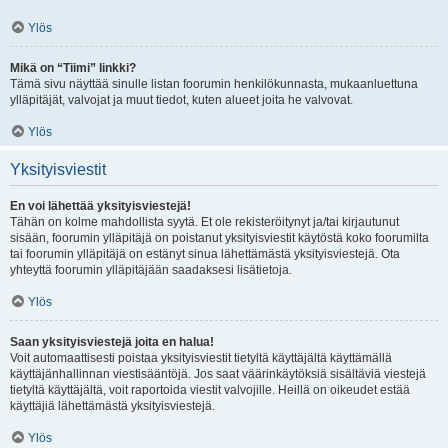
Ylös
Mikä on “Tiimi” linkki?
Tämä sivu näyttää sinulle listan foorumin henkilökunnasta, mukaanluettuna
ylläpitäjät, valvojat ja muut tiedot, kuten alueet joita he valvovat.
Ylös
Yksityisviestit
En voi lähettää yksityisviestejä!
Tähän on kolme mahdollista syytä. Et ole rekisteröitynyt ja/tai kirjautunut
sisään, foorumin ylläpitäjä on poistanut yksityisviestit käytöstä koko foorumilta
tai foorumin ylläpitäjä on estänyt sinua lähettämästä yksityisviestejä. Ota
yhteyttä foorumin ylläpitäjään saadaksesi lisätietoja.
Ylös
Saan yksityisviestejä joita en halua!
Voit automaattisesti poistaa yksityisviestit tietyltä käyttäjältä käyttämällä
käyttäjänhallinnan viestisääntöjä. Jos saat väärinkäytöksiä sisältäviä viestejä
tietyltä käyttäjältä, voit raportoida viestit valvojille. Heillä on oikeudet estää
käyttäjiä lähettämästä yksityisviestejä.
Ylös