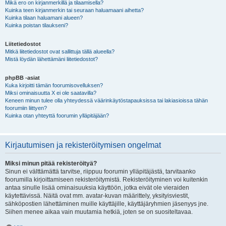
Mikä ero on kirjanmerkillä ja tilaamisella?
Kuinka teen kirjanmerkin tai seuraan haluamaani aihetta?
Kuinka tilaan haluamani alueen?
Kuinka poistan tilaukseni?
Liitetiedostot
Mitkä liitetiedostot ovat sallittuja tällä alueella?
Mistä löydän lähettämäni liitetiedostot?
phpBB -asiat
Kuka kirjoitti tämän foorumisovelluksen?
Miksi ominaisuutta X ei ole saatavilla?
Keneen minun tulee olla yhteydessä väärinkäytöstapauksissa tai lakiasioissa tähän
foorumiin liittyen?
Kuinka otan yhteyttä foorumin ylläpitäjään?
Kirjautumisen ja rekisteröitymisen ongelmat
Miksi minun pitää rekisteröityä?
Sinun ei välttämättä tarvitse, riippuu foorumin ylläpitäjästä, tarvitaanko
foorumilla kirjoittamiseen rekisteröitymistä. Rekisteröityminen voi kuitenkin
antaa sinulle lisää ominaisuuksia käyttöön, jotka eivät ole vieraiden
käytettävissä. Näitä ovat mm. avatar-kuvan määrittely, yksityisviestit,
sähköpostien lähettäminen muille käyttäjille, käyttäjäryhmien jäsenyys jne.
Siihen menee aikaa vain muutamia hetkiä, joten se on suositeltavaa.