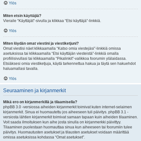
Ylös
Miten etsin käyttäjiä?
Vieraile “Käyttäjät”-sivulla ja klikkaa “Etsi käyttäjä”-linkkiä.
Ylös
Miten löydän omat viestini ja viestiketjuni?
Omat viestisi näet klikkaamalla “Katso omia viestejäsi”-linkkiä omissa
asetuksissa tai klikkaamalla “Etsi käyttäjän viesteistä”-linkkiä omalla
profiilisivullasi tai klikkaamalla “Pikalinkit”-valikkoa foorumin ylälaidassa.
Etsiäksesi omia viestiketjuja, käytä tarkennettua hakua ja täytä sen hakuehdot
haluamallasi tavalla.
Ylös
Seuraaminen ja kirjanmerkit
Mikä ero on kirjanmerkillä ja tilaamisella?
phpBB 3.0 -versiossa aiheiden kirjanmerkit toimivat kuten internet-selaimen
kirjanmerkit. Sinua ei huomautettu jos aiheeseen tuli päivitys. phpBB 3.1 -
versiosta lähtien kirjanmerkit toimivat samaan tapaan kuin aiheiden tilaaminen.
Voit saada ilmoituksen kun aihe josta sinulla on kirjanmerkki päivittyy.
Tilaaminen puolestaan huomauttaa sinua kun aiheeseen tai foorumiin tulee
päivitys. Huomautusten asetukset ja tilausten asetukset voidaan määrittää
omissa asetuksissa kohdassa “Omat asetukset”.