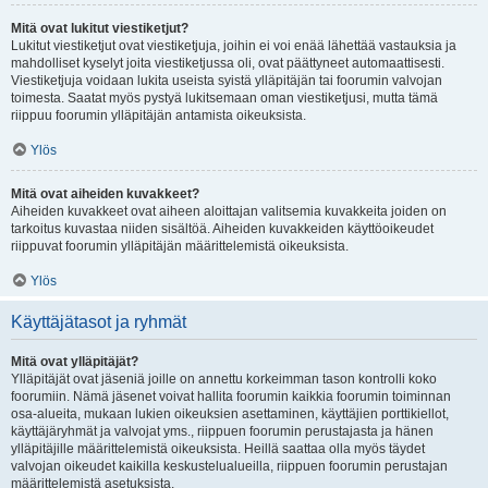
Mitä ovat lukitut viestiketjut?
Lukitut viestiketjut ovat viestiketjuja, joihin ei voi enää lähettää vastauksia ja
mahdolliset kyselyt joita viestiketjussa oli, ovat päättyneet automaattisesti.
Viestiketjuja voidaan lukita useista syistä ylläpitäjän tai foorumin valvojan
toimesta. Saatat myös pystyä lukitsemaan oman viestiketjusi, mutta tämä
riippuu foorumin ylläpitäjän antamista oikeuksista.
Ylös
Mitä ovat aiheiden kuvakkeet?
Aiheiden kuvakkeet ovat aiheen aloittajan valitsemia kuvakkeita joiden on
tarkoitus kuvastaa niiden sisältöä. Aiheiden kuvakkeiden käyttöoikeudet
riippuvat foorumin ylläpitäjän määrittelemistä oikeuksista.
Ylös
Käyttäjätasot ja ryhmät
Mitä ovat ylläpitäjät?
Ylläpitäjät ovat jäseniä joille on annettu korkeimman tason kontrolli koko
foorumiin. Nämä jäsenet voivat hallita foorumin kaikkia foorumin toiminnan
osa-alueita, mukaan lukien oikeuksien asettaminen, käyttäjien porttikiellot,
käyttäjäryhmät ja valvojat yms., riippuen foorumin perustajasta ja hänen
ylläpitäjille määrittelemistä oikeuksista. Heillä saattaa olla myös täydet
valvojan oikeudet kaikilla keskustelualueilla, riippuen foorumin perustajan
määrittelemistä asetuksista.