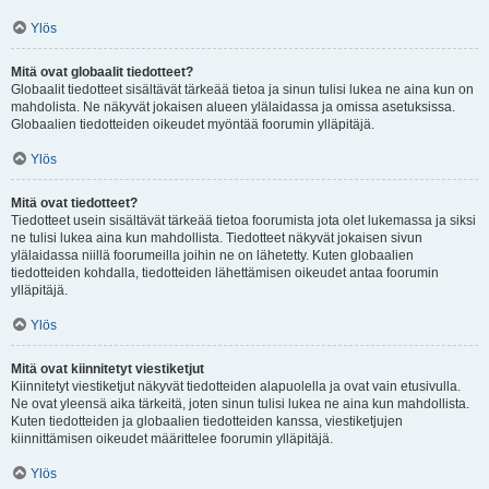
Ylös
Mitä ovat globaalit tiedotteet?
Globaalit tiedotteet sisältävät tärkeää tietoa ja sinun tulisi lukea ne aina kun on
mahdolista. Ne näkyvät jokaisen alueen ylälaidassa ja omissa asetuksissa.
Globaalien tiedotteiden oikeudet myöntää foorumin ylläpitäjä.
Ylös
Mitä ovat tiedotteet?
Tiedotteet usein sisältävät tärkeää tietoa foorumista jota olet lukemassa ja siksi
ne tulisi lukea aina kun mahdollista. Tiedotteet näkyvät jokaisen sivun
ylälaidassa niillä foorumeilla joihin ne on lähetetty. Kuten globaalien
tiedotteiden kohdalla, tiedotteiden lähettämisen oikeudet antaa foorumin
ylläpitäjä.
Ylös
Mitä ovat kiinnitetyt viestiketjut
Kiinnitetyt viestiketjut näkyvät tiedotteiden alapuolella ja ovat vain etusivulla.
Ne ovat yleensä aika tärkeitä, joten sinun tulisi lukea ne aina kun mahdollista.
Kuten tiedotteiden ja globaalien tiedotteiden kanssa, viestiketjujen
kiinnittämisen oikeudet määrittelee foorumin ylläpitäjä.
Ylös