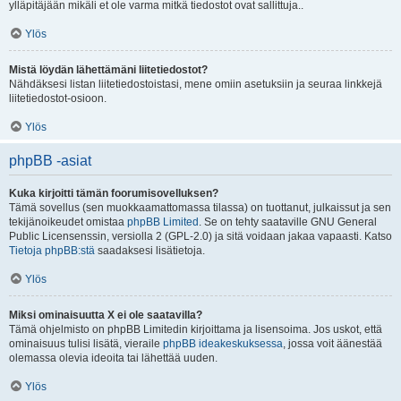
ylläpitäjään mikäli et ole varma mitkä tiedostot ovat sallittuja..
Ylös
Mistä löydän lähettämäni liitetiedostot?
Nähdäksesi listan liitetiedostoistasi, mene omiin asetuksiin ja seuraa linkkejä
liitetiedostot-osioon.
Ylös
phpBB -asiat
Kuka kirjoitti tämän foorumisovelluksen?
Tämä sovellus (sen muokkaamattomassa tilassa) on tuottanut, julkaissut ja sen
tekijänoikeudet omistaa
phpBB Limited
. Se on tehty saataville GNU General
Public Licensenssin, versiolla 2 (GPL-2.0) ja sitä voidaan jakaa vapaasti. Katso
Tietoja phpBB:stä
saadaksesi lisätietoja.
Ylös
Miksi ominaisuutta X ei ole saatavilla?
Tämä ohjelmisto on phpBB Limitedin kirjoittama ja lisensoima. Jos uskot, että
ominaisuus tulisi lisätä, vieraile
phpBB ideakeskuksessa
, jossa voit äänestää
olemassa olevia ideoita tai lähettää uuden.
Ylös