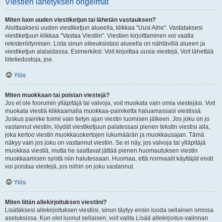
Viestien lähetyksen ongelmat
Miten luon uuden viestiketjun tai lähetän vastauksen?
Aloittaaksesi uuden viestiketjun alueella, klikkaa "Uusi Aihe". Vastataksesi
viestiketjuun klikkaa "Vastaa Viestiin". Viestien kirjoittaminen voi vaatia
rekisteröitymisen. Lista sinun oikeuksistasi alueella on nähtävillä alueen ja
viestiketjun alalaidassa. Esimerkiksi: Voit kirjoittaa uusia viestejä, Voit lähettää
liitetiedostoja, jne.
Ylös
Miten muokkaan tai poistan viestejä?
Jos et ole foorumin ylläpitäjä tai valvoja, voit muokata vain omia viestejäsi. Voit
muokata viestiä klikkaamalla muokkaa-painiketta haluamassasi viestissä.
Joskus painike toimii vain tietyn ajan viestin luomisen jälkeen. Jos joku on jo
vastannut viestiin, löydät viestiketjuun palatessasi pienen tekstin viestisi alla,
joka kertoo viestin muokkauskertojen lukumäärän ja muokkausajan. Tämä
näkyy vain jos joku on vastannut viestiin. Se ei näy, jos valvoja tai ylläpitäjä
muokkaa viestiä, mutta he saattavat jättää pienen huomautuksen viestin
muokkaamisen syistä niin halutessaan. Huomaa, että normaalit käyttäjät eivät
voi poistaa viestejä, jos niihin on joku vastannut.
Ylös
Miten liitän allekirjoituksen viestiini?
Lisätäksesi allekirjoituksen viestiisi, sinun täytyy ensin luoda sellainen omissa
asetuksissa. Kun olet luonut sellaisen, voit valita
Lisää allekirjoitus
-valinnan