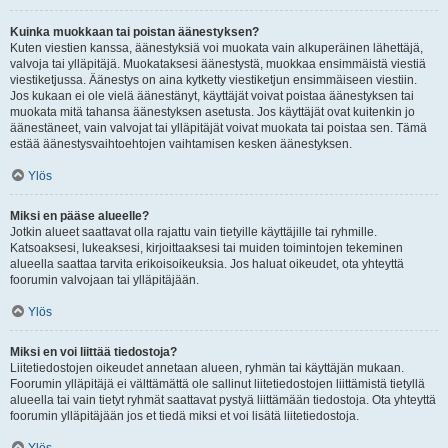
Kuinka muokkaan tai poistan äänestyksen?
Kuten viestien kanssa, äänestyksiä voi muokata vain alkuperäinen lähettäjä,
valvoja tai ylläpitäjä. Muokataksesi äänestystä, muokkaa ensimmäistä viestiä
viestiketjussa. Äänestys on aina kytketty viestiketjun ensimmäiseen viestiin.
Jos kukaan ei ole vielä äänestänyt, käyttäjät voivat poistaa äänestyksen tai
muokata mitä tahansa äänestyksen asetusta. Jos käyttäjät ovat kuitenkin jo
äänestäneet, vain valvojat tai ylläpitäjät voivat muokata tai poistaa sen. Tämä
estää äänestysvaihtoehtojen vaihtamisen kesken äänestyksen.
Ylös
Miksi en pääse alueelle?
Jotkin alueet saattavat olla rajattu vain tietyille käyttäjille tai ryhmille.
Katsoaksesi, lukeaksesi, kirjoittaaksesi tai muiden toimintojen tekeminen
alueella saattaa tarvita erikoisoikeuksia. Jos haluat oikeudet, ota yhteyttä
foorumin valvojaan tai ylläpitäjään.
Ylös
Miksi en voi liittää tiedostoja?
Liitetiedostojen oikeudet annetaan alueen, ryhmän tai käyttäjän mukaan.
Foorumin ylläpitäjä ei välttämättä ole sallinut liitetiedostojen liittämistä tietyllä
alueella tai vain tietyt ryhmät saattavat pystyä liittämään tiedostoja. Ota yhteyttä
foorumin ylläpitäjään jos et tiedä miksi et voi lisätä liitetiedostoja.