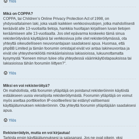
Ylös
Mikä on COPPA?
COPPA, tai Children’s Online Privacy Protection Act of 1998, on
yhdysvaltalainen laki, joka vaatii kaikkien verkkosivustojen, jotka mahdollisesti
keräävät alle 13-vuotiailta tietoja, hankkia huoltajan kirjallisen luvan tietojen
keräämiseen alle 13-vuotiaalta. Jos olet epävarma koskeeko tämä sinua
rekisteröityvänä käyttäjänä tai verkkosivua jolle olet rekisteröitymässä, ota
yhteyttä oikeudelliseen neuvonantajaan saadaksesi apua. Huomaa, että
phpBB Limited ja tämän foorumin omistajat eivät voi antaa lakineuvontaa ja
eivät ole yhteyshenkilöitä minkäänlaisissa lakiasioissa, lukuunottamatta
kysymystä “Keneen minun tulee olla yhteydessä väärinkäytöstapauksissa tai
lakiasioissa tähän foorumiin liittyen?”.
Ylös
Miksi en voi rekisteröityä?
On mahdollista, että foorumin ylläpitäjä on poistanut rekisteröinnin käytöstä
estääkseen uusia vierailijoita rekisteröitymästä. Foorumin ylläpitäjä on voinut
myös asettaa porttikiellon IP-osoitteellesi tai estänyt valitsemasi
käyttäjätunnuksen rekisteröinnin. Ota yhteyttä foorumin ylläpitäjään saadaksesi
apua.
Ylös
Rekisteröidyin, mutta en voi kirjautua!
Tarkista ensin käyttäjätunnuksesi ja salasanasi. Jos ne ovat oikein, yksi