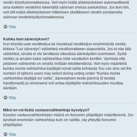
viestin kirjoituslomakkeessa. Voit myös lisätä allekirjoituksen automaattisesti
aina kaikkiin viesteihisi tekemällä valinnan omissa asetuksissa. Jos teet niin,
voit silti estää allekirjoituksen liittämisen yksittäiseen viestiin poistamalla
valinnan viestinkirjoituslomakkeessa.
Ylös
Kuinka luon äänestyksen?
Kun kirjoitat uuta viestiketjua tai muokkaat viestiketjun ensimmäistä viestiä,
klikkaa "Luo äänestys"-välilehteä viestilomakkeen alapuolella. Jos et näe tätä
välilehteä, sinulla ei ole tarvittavia oikeuksia äänestysten luomiseen. Syötä
otsikko ja ainakin kaksi vaihtoehtoa niille varattuihin kenttiin. Varmista että
jokainen vaihtoehto on omalla rivillään tekstikentässä. Voit myös määritellä
kuinka monta vaihtoehtoa käyttäjät voivat valita kohdasta You can also set the
number of options users may select during voting under “Kuinka monta
vaihtoehtoa käyttäjä voi valita”, äänestyksen kesto päivinä (0 kestää
loputtomasti) ja viimeisenä voit antaa käyttäjille mahdollisuuden muuttaa
ääntään.
Ylös
Miksi en voi lisätä vastausvaihtoehtoja kyselyyn?
Kyselyn vastausvaihtoehtojen määrä on foorumin ylläpitäjän määrittelemä. Jos
tarvitset enemmän vaihtoehtoja kuin on sallittu, ota yhteyttä foorumin
ylläpitäjään.
Ylös