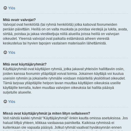
Ylös
Mitä ovatr valvojat?
Valvojat ovat henkilöitä (tai ryhmä henkilöitä) jotka katsovat foorumeiden
perään päivittäin. Heillä on on valta muokata ja poistaa viestejä ja lukita, avata,
siirtää, poistaa ja jakaa viestiketjuja niillä alueilla joissa heillä on valvojan
oikeudet. Yleensä valvojat ovat paikalla estämässä aiheen vierestä
keskustelua tai hyvien tapojen vastaisen materiaalin lähettämistä.
Ylös
Mitä ovat käyttäjäryhmät?
Käyttäjäryhmät ovat käyttäjien ryhmiä, jotka jakavat yhteisön hallittaviin osiin,
joiden kanssa foorumin ylläpitäjät voivat toimia. Jokainen käyttäjä voi kuulua
useisiin ryhmiin ja jokaiselle ryhmälle voidaan määritellä yksilölliset oikeudet.
Tämä tarjoaa ylläpitäjille helpon tavan muuttaa käyttäjien oikeuksia useille
käyttäjille kerralla, kuten muuttaa valvojien oikeuksia tai hallita pääsyä
suljetulle alueelle.
Ylös
Missä ovat käyttäjäryhmät ja miten liityn sellaiseen?
Voit nähdä kaikki ryhmät “Käyttäjäryhmät”-linkin kautta omissa asetuksissa. Jos
haluat liittyä yhteen, klikkaa vastaavaa painiketta. Kaikissa ryhmissä ei
kuitenkaan ole vapaata pääsyä. Jotkut ryhmät vaativat hyväksynnän ennen