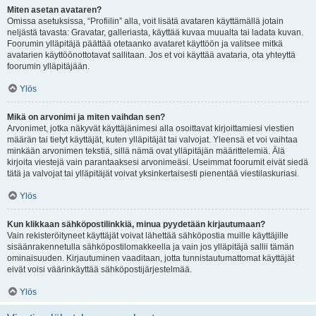
Miten asetan avataren?
Omissa asetuksissa, “Profiilin” alla, voit lisätä avataren käyttämällä jotain
neljästä tavasta: Gravatar, galleriasta, käyttää kuvaa muualta tai ladata kuvan.
Foorumin ylläpitäjä päättää otetaanko avataret käyttöön ja valitsee mitkä
avatarien käyttöönottotavat sallitaan. Jos et voi käyttää avataria, ota yhteyttä
foorumin ylläpitäjään.
Ylös
Mikä on arvonimi ja miten vaihdan sen?
Arvonimet, jotka näkyvät käyttäjänimesi alla osoittavat kirjoittamiesi viestien
määrän tai tietyt käyttäjät, kuten ylläpitäjät tai valvojat. Yleensä et voi vaihtaa
minkään arvonimen tekstiä, sillä nämä ovat ylläpitäjän määrittelemiä. Älä
kirjoita viestejä vain parantaaksesi arvonimeäsi. Useimmat foorumit eivät siedä
tätä ja valvojat tai ylläpitäjät voivat yksinkertaisesti pienentää viestilaskuriasi.
Ylös
Kun klikkaan sähköpostilinkkiä, minua pyydetään kirjautumaan?
Vain rekisteröityneet käyttäjät voivat lähettää sähköpostia muille käyttäjille
sisäänrakennetulla sähköpostilomakkeella ja vain jos ylläpitäjä sallii tämän
ominaisuuden. Kirjautuminen vaaditaan, jotta tunnistautumattomat käyttäjät
eivät voisi väärinkäyttää sähköpostijärjestelmää.
Ylös