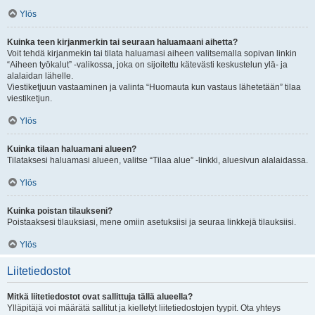
Ylös
Kuinka teen kirjanmerkin tai seuraan haluamaani aihetta?
Voit tehdä kirjanmekin tai tilata haluamasi aiheen valitsemalla sopivan linkin
“Aiheen työkalut” -valikossa, joka on sijoitettu kätevästi keskustelun ylä- ja
alalaidan lähelle.
Viestiketjuun vastaaminen ja valinta “Huomauta kun vastaus lähetetään” tilaa
viestiketjun.
Ylös
Kuinka tilaan haluamani alueen?
Tilataksesi haluamasi alueen, valitse “Tilaa alue” -linkki, aluesivun alalaidassa.
Ylös
Kuinka poistan tilaukseni?
Poistaaksesi tilauksiasi, mene omiin asetuksiisi ja seuraa linkkejä tilauksiisi.
Ylös
Liitetiedostot
Mitkä liitetiedostot ovat sallittuja tällä alueella?
Ylläpitäjä voi määrätä sallitut ja kielletyt liitetiedostojen tyypit. Ota yhteys