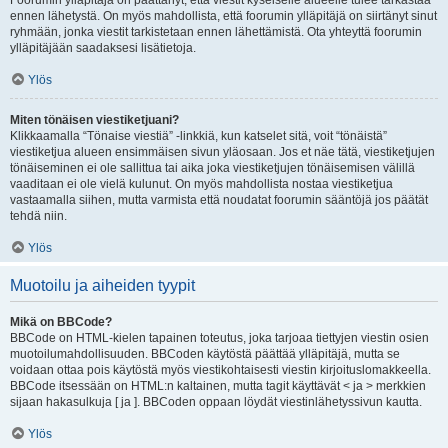
Foorumin ylläpitäjä on päättänyt, että viestit kyseiselle alueelle tulee tarkastaa
ennen lähetystä. On myös mahdollista, että foorumin ylläpitäjä on siirtänyt sinut
ryhmään, jonka viestit tarkistetaan ennen lähettämistä. Ota yhteyttä foorumin
ylläpitäjään saadaksesi lisätietoja.
Ylös
Miten tönäisen viestiketjuani?
Klikkaamalla “Tönaise viestiä” -linkkiä, kun katselet sitä, voit “tönäistä”
viestiketjua alueen ensimmäisen sivun yläosaan. Jos et näe tätä, viestiketjujen
tönäiseminen ei ole sallittua tai aika joka viestiketjujen tönäisemisen välillä
vaaditaan ei ole vielä kulunut. On myös mahdollista nostaa viestiketjua
vastaamalla siihen, mutta varmista että noudatat foorumin sääntöjä jos päätät
tehdä niin.
Ylös
Muotoilu ja aiheiden tyypit
Mikä on BBCode?
BBCode on HTML-kielen tapainen toteutus, joka tarjoaa tiettyjen viestin osien
muotoilumahdollisuuden. BBCoden käytöstä päättää ylläpitäjä, mutta se
voidaan ottaa pois käytöstä myös viestikohtaisesti viestin kirjoituslomakkeella.
BBCode itsessään on HTML:n kaltainen, mutta tagit käyttävät < ja > merkkien
sijaan hakasulkuja [ ja ]. BBCoden oppaan löydät viestinlähetyssivun kautta.
Ylös