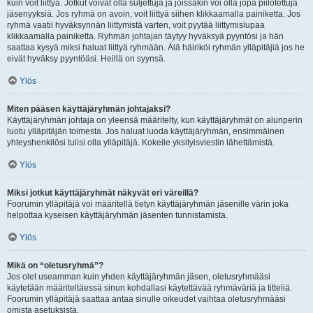
kuin voit liittyä. Jotkut voivat olla suljettuja ja joissakin voi olla jopa piilotettuja
jäsenyyksiä. Jos ryhmä on avoin, voit liittyä siihen klikkaamalla painiketta. Jos
ryhmä vaatii hyväksynnän liittymistä varten, voit pyytää liittymislupaa
klikkaamalla painiketta. Ryhmän johtajan täytyy hyväksyä pyyntösi ja hän
saattaa kysyä miksi haluat liittyä ryhmään. Älä häiriköi ryhmän ylläpitäjiä jos he
eivät hyväksy pyyntöäsi. Heillä on syynsä.
Ylös
Miten pääsen käyttäjäryhmän johtajaksi?
Käyttäjäryhmän johtaja on yleensä määritelty, kun käyttäjäryhmät on alunperin
luotu ylläpitäjän toimesta. Jos haluat luoda käyttäjäryhmän, ensimmäinen
yhteyshenkilösi tulisi olla ylläpitäjä. Kokeile yksityisviestin lähettämistä.
Ylös
Miksi jotkut käyttäjäryhmät näkyvät eri väreillä?
Foorumin ylläpitäjä voi määritellä tietyn käyttäjäryhmän jäsenille värin joka
helpottaa kyseisen käyttäjäryhmän jäsenten tunnistamista.
Ylös
Mikä on “oletusryhmä”?
Jos olet useamman kuin yhden käyttäjäryhmän jäsen, oletusryhmääsi
käytetään määriteltäessä sinun kohdallasi käytettävää ryhmäväriä ja titteliä.
Foorumin ylläpitäjä saattaa antaa sinulle oikeudet vaihtaa oletusryhmääsi
omista asetuksista.