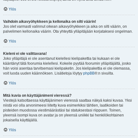
Ylös
Vaihdoin aikavyöhykkeen ja kellonaika on silti väärin!
Jos olet varmasti valinnut oikean aikavyöhykkeen ja aika on silti väärin, on
palvelimen kellonaika väärin. Ota yhteyttä ylläpitäjään korjataksesi ongelman.
Ylös
Kieleni ei ole valittavana!
Joko ylläpitäjä ei ole asentanut kielellesi kielipakettia tai kukaan ei ole
kääntänyt tätä foorumia kielellesi. Kokeile pyytää foorumin ylläpitäjältä, josko
hän voisi asentaa tarvitsemasi kielipaketin. Jos kielipakettia ei ole olemassa,
voit luoda uuden käännöksen. Lisätietoja löytyy
phpBB
®:n sivuilta.
Ylös
Mitä kuvia on käyttäjänimeni vieressä?
Viestejä katsottaessa käyttäjänimen vieressä saattaa näkyä kaksi kuvaa. Yksi
niistä voi olla arvonimeesi liitetty kuva esimerkiksi tähtien, laatikoiden tai
pisteiden muodossa viestimäärästäsi tai statuksestasi riippuen. Toinen,
yleensä isompi kuva on avatar ja on yleensä uniikki tai henkilökohtainen
jokaisella käyttäjällä.
Ylös