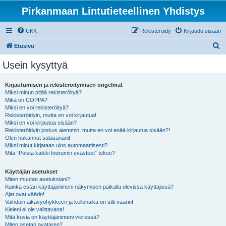
Pirkanmaan Lintutieteellinen Yhdistys
UKK
Rekisteröidy
Kirjaudu sisään
E
Etusivu
t
Usein kysyttyä
s
i
Kirjautumisen ja rekisteröitymisen ongelmat
Miksi minun pitää rekisteröityä?
Mikä on COPPA?
Miksi en voi rekisteröityä?
Rekisteröidyin, mutta en voi kirjautua!
Miksi en voi kirjautua sisään?
Rekisteröidyin joskus aiemmin, mutta en voi enää kirjautua sisään?!
Olen hukannut salasanani!
Miksi minut kirjataan ulos automaattisesti?
Mitä “Poista kaikki foorumin evästeet” tekee?
Käyttäjän asetukset
Miten muutan asetuksiani?
Kuinka estän käyttäjänimeni näkymisen paikalla olevissa käyttäjissä?
Ajat ovat väärin!
Vaihdoin aikavyöhykkeen ja kellonaika on silti väärin!
Kieleni ei ole valittavana!
Mitä kuvia on käyttäjänimeni vieressä?
Miten asetan avataren?