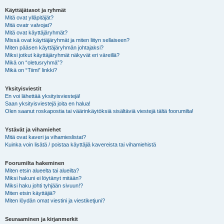
Käyttäjätasot ja ryhmät
Mitä ovat ylläpitäjät?
Mitä ovatr valvojat?
Mitä ovat käyttäjäryhmät?
Missä ovat käyttäjäryhmät ja miten liityn sellaiseen?
Miten pääsen käyttäjäryhmän johtajaksi?
Miksi jotkut käyttäjäryhmät näkyvät eri väreillä?
Mikä on “oletusryhmä”?
Mikä on “Tiimi” linkki?
Yksityisviestit
En voi lähettää yksityisviestejä!
Saan yksityisviestejä joita en halua!
Olen saanut roskapostia tai väärinkäytöksiä sisältäviä viestejä tältä foorumilta!
Ystävät ja vihamiehet
Mitä ovat kaveri ja vihamieslistat?
Kuinka voin lisätä / poistaa käyttäjiä kavereista tai vihamiehistä
Foorumilta hakeminen
Miten etsin alueelta tai alueilta?
Miksi hakuni ei löytänyt mitään?
Miksi haku johti tyhjään sivuun!?
Miten etsin käyttäjiä?
Miten löydän omat viestini ja viestiketjuni?
Seuraaminen ja kirjanmerkit