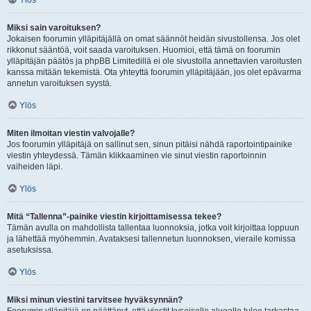
Ylös
Miksi sain varoituksen?
Jokaisen foorumin ylläpitäjällä on omat säännöt heidän sivustollensa. Jos olet
rikkonut sääntöä, voit saada varoituksen. Huomioi, että tämä on foorumin
ylläpitäjän päätös ja phpBB Limitedillä ei ole sivustolla annettavien varoitusten
kanssa mitään tekemistä. Ota yhteyttä foorumin ylläpitäjään, jos olet epävarma
annetun varoituksen syystä.
Ylös
Miten ilmoitan viestin valvojalle?
Jos foorumin ylläpitäjä on sallinut sen, sinun pitäisi nähdä raportointipainike
viestin yhteydessä. Tämän klikkaaminen vie sinut viestin raportoinnin
vaiheiden läpi.
Ylös
Mitä “Tallenna”-painike viestin kirjoittamisessa tekee?
Tämän avulla on mahdollista tallentaa luonnoksia, jotka voit kirjoittaa loppuun
ja lähettää myöhemmin. Avataksesi tallennetun luonnoksen, vieraile komissa
asetuksissa.
Ylös
Miksi minun viestini tarvitsee hyväksynnän?