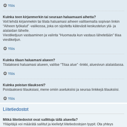
Ylös
Kuinka teen kirjanmerkin tai seuraan haluamaani aihetta?
Voit tehdä kirjanmekin tai tilata haluamasi aiheen valitsemalla sopivan linkin
“Aiheen työkalut” -valikossa, joka on sijoitettu kätevästi keskustelun ylä- ja
alalaidan lähelle.
Viestiketjuun vastaaminen ja valinta “Huomauta kun vastaus lähetetään” tilaa
viestiketjun.
Ylös
Kuinka tilaan haluamani alueen?
Tilataksesi haluamasi alueen, valitse “Tilaa alue” -linkki, aluesivun alalaidassa.
Ylös
Kuinka poistan tilaukseni?
Poistaaksesi tilauksiasi, mene omiin asetuksiisi ja seuraa linkkejä tilauksiisi.
Ylös
Liitetiedostot
Mitkä liitetiedostot ovat sallittuja tällä alueella?
Ylläpitäjä voi määrätä sallitut ja kielletyt liitetiedostojen tyypit. Ota yhteys