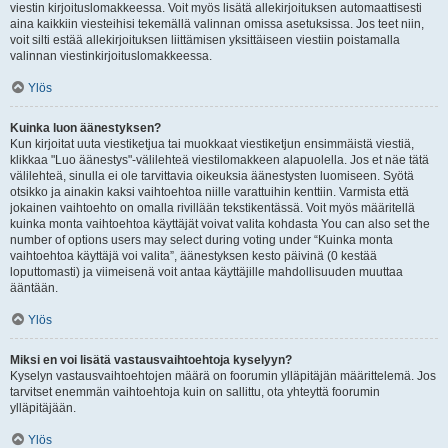
viestin kirjoituslomakkeessa. Voit myös lisätä allekirjoituksen automaattisesti
aina kaikkiin viesteihisi tekemällä valinnan omissa asetuksissa. Jos teet niin,
voit silti estää allekirjoituksen liittämisen yksittäiseen viestiin poistamalla
valinnan viestinkirjoituslomakkeessa.
Ylös
Kuinka luon äänestyksen?
Kun kirjoitat uuta viestiketjua tai muokkaat viestiketjun ensimmäistä viestiä,
klikkaa "Luo äänestys"-välilehteä viestilomakkeen alapuolella. Jos et näe tätä
välilehteä, sinulla ei ole tarvittavia oikeuksia äänestysten luomiseen. Syötä
otsikko ja ainakin kaksi vaihtoehtoa niille varattuihin kenttiin. Varmista että
jokainen vaihtoehto on omalla rivillään tekstikentässä. Voit myös määritellä
kuinka monta vaihtoehtoa käyttäjät voivat valita kohdasta You can also set the
number of options users may select during voting under “Kuinka monta
vaihtoehtoa käyttäjä voi valita”, äänestyksen kesto päivinä (0 kestää
loputtomasti) ja viimeisenä voit antaa käyttäjille mahdollisuuden muuttaa
ääntään.
Ylös
Miksi en voi lisätä vastausvaihtoehtoja kyselyyn?
Kyselyn vastausvaihtoehtojen määrä on foorumin ylläpitäjän määrittelemä. Jos
tarvitset enemmän vaihtoehtoja kuin on sallittu, ota yhteyttä foorumin
ylläpitäjään.
Ylös