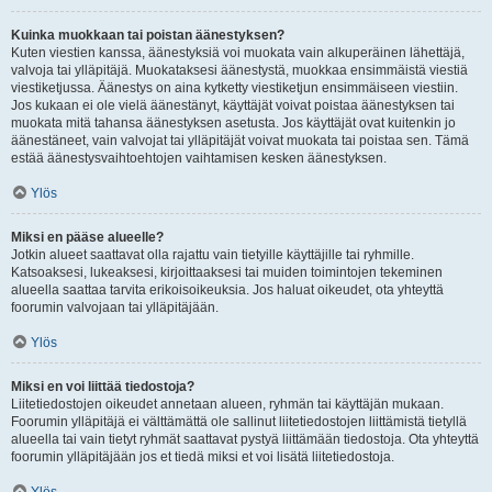
Kuinka muokkaan tai poistan äänestyksen?
Kuten viestien kanssa, äänestyksiä voi muokata vain alkuperäinen lähettäjä,
valvoja tai ylläpitäjä. Muokataksesi äänestystä, muokkaa ensimmäistä viestiä
viestiketjussa. Äänestys on aina kytketty viestiketjun ensimmäiseen viestiin.
Jos kukaan ei ole vielä äänestänyt, käyttäjät voivat poistaa äänestyksen tai
muokata mitä tahansa äänestyksen asetusta. Jos käyttäjät ovat kuitenkin jo
äänestäneet, vain valvojat tai ylläpitäjät voivat muokata tai poistaa sen. Tämä
estää äänestysvaihtoehtojen vaihtamisen kesken äänestyksen.
Ylös
Miksi en pääse alueelle?
Jotkin alueet saattavat olla rajattu vain tietyille käyttäjille tai ryhmille.
Katsoaksesi, lukeaksesi, kirjoittaaksesi tai muiden toimintojen tekeminen
alueella saattaa tarvita erikoisoikeuksia. Jos haluat oikeudet, ota yhteyttä
foorumin valvojaan tai ylläpitäjään.
Ylös
Miksi en voi liittää tiedostoja?
Liitetiedostojen oikeudet annetaan alueen, ryhmän tai käyttäjän mukaan.
Foorumin ylläpitäjä ei välttämättä ole sallinut liitetiedostojen liittämistä tietyllä
alueella tai vain tietyt ryhmät saattavat pystyä liittämään tiedostoja. Ota yhteyttä
foorumin ylläpitäjään jos et tiedä miksi et voi lisätä liitetiedostoja.