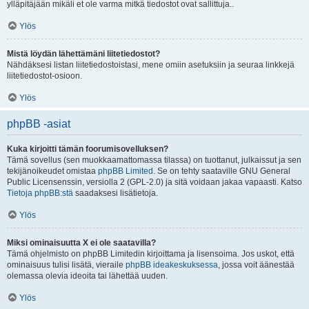
ylläpitäjään mikäli et ole varma mitkä tiedostot ovat sallittuja..
Ylös
Mistä löydän lähettämäni liitetiedostot?
Nähdäksesi listan liitetiedostoistasi, mene omiin asetuksiin ja seuraa linkkejä
liitetiedostot-osioon.
Ylös
phpBB -asiat
Kuka kirjoitti tämän foorumisovelluksen?
Tämä sovellus (sen muokkaamattomassa tilassa) on tuottanut, julkaissut ja sen
tekijänoikeudet omistaa
phpBB Limited
. Se on tehty saataville GNU General
Public Licensenssin, versiolla 2 (GPL-2.0) ja sitä voidaan jakaa vapaasti. Katso
Tietoja phpBB:stä
saadaksesi lisätietoja.
Ylös
Miksi ominaisuutta X ei ole saatavilla?
Tämä ohjelmisto on phpBB Limitedin kirjoittama ja lisensoima. Jos uskot, että
ominaisuus tulisi lisätä, vieraile
phpBB ideakeskuksessa
, jossa voit äänestää
olemassa olevia ideoita tai lähettää uuden.
Ylös