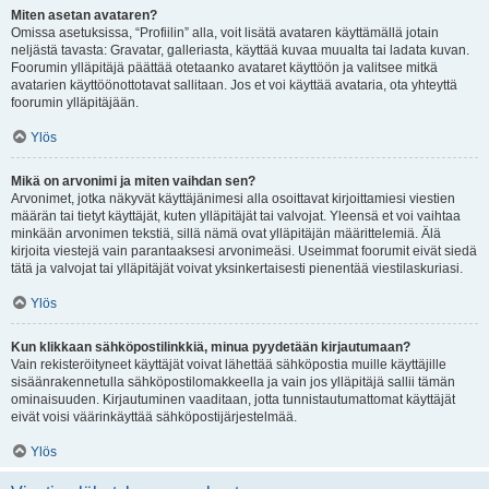
Miten asetan avataren?
Omissa asetuksissa, “Profiilin” alla, voit lisätä avataren käyttämällä jotain
neljästä tavasta: Gravatar, galleriasta, käyttää kuvaa muualta tai ladata kuvan.
Foorumin ylläpitäjä päättää otetaanko avataret käyttöön ja valitsee mitkä
avatarien käyttöönottotavat sallitaan. Jos et voi käyttää avataria, ota yhteyttä
foorumin ylläpitäjään.
Ylös
Mikä on arvonimi ja miten vaihdan sen?
Arvonimet, jotka näkyvät käyttäjänimesi alla osoittavat kirjoittamiesi viestien
määrän tai tietyt käyttäjät, kuten ylläpitäjät tai valvojat. Yleensä et voi vaihtaa
minkään arvonimen tekstiä, sillä nämä ovat ylläpitäjän määrittelemiä. Älä
kirjoita viestejä vain parantaaksesi arvonimeäsi. Useimmat foorumit eivät siedä
tätä ja valvojat tai ylläpitäjät voivat yksinkertaisesti pienentää viestilaskuriasi.
Ylös
Kun klikkaan sähköpostilinkkiä, minua pyydetään kirjautumaan?
Vain rekisteröityneet käyttäjät voivat lähettää sähköpostia muille käyttäjille
sisäänrakennetulla sähköpostilomakkeella ja vain jos ylläpitäjä sallii tämän
ominaisuuden. Kirjautuminen vaaditaan, jotta tunnistautumattomat käyttäjät
eivät voisi väärinkäyttää sähköpostijärjestelmää.
Ylös