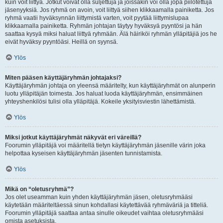
kuin voit liittyä. Jotkut voivat olla suljettuja ja joissakin voi olla jopa piilotettuja
jäsenyyksiä. Jos ryhmä on avoin, voit liittyä siihen klikkaamalla painiketta. Jos
ryhmä vaatii hyväksynnän liittymistä varten, voit pyytää liittymislupaa
klikkaamalla painiketta. Ryhmän johtajan täytyy hyväksyä pyyntösi ja hän
saattaa kysyä miksi haluat liittyä ryhmään. Älä häiriköi ryhmän ylläpitäjiä jos he
eivät hyväksy pyyntöäsi. Heillä on syynsä.
Ylös
Miten pääsen käyttäjäryhmän johtajaksi?
Käyttäjäryhmän johtaja on yleensä määritelty, kun käyttäjäryhmät on alunperin
luotu ylläpitäjän toimesta. Jos haluat luoda käyttäjäryhmän, ensimmäinen
yhteyshenkilösi tulisi olla ylläpitäjä. Kokeile yksityisviestin lähettämistä.
Ylös
Miksi jotkut käyttäjäryhmät näkyvät eri väreillä?
Foorumin ylläpitäjä voi määritellä tietyn käyttäjäryhmän jäsenille värin joka
helpottaa kyseisen käyttäjäryhmän jäsenten tunnistamista.
Ylös
Mikä on “oletusryhmä”?
Jos olet useamman kuin yhden käyttäjäryhmän jäsen, oletusryhmääsi
käytetään määriteltäessä sinun kohdallasi käytettävää ryhmäväriä ja titteliä.
Foorumin ylläpitäjä saattaa antaa sinulle oikeudet vaihtaa oletusryhmääsi
omista asetuksista.