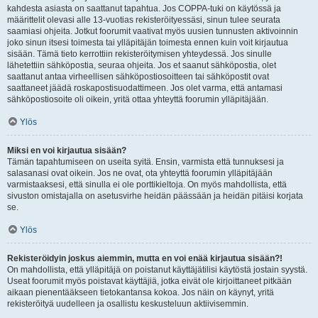
kahdesta asiasta on saattanut tapahtua. Jos COPPA-tuki on käytössä ja
määrittelit olevasi alle 13-vuotias rekisteröityessäsi, sinun tulee seurata
saamiasi ohjeita. Jotkut foorumit vaativat myös uusien tunnusten aktivoinnin
joko sinun itsesi toimesta tai ylläpitäjän toimesta ennen kuin voit kirjautua
sisään. Tämä tieto kerrottiin rekisteröitymisen yhteydessä. Jos sinulle
lähetettiin sähköpostia, seuraa ohjeita. Jos et saanut sähköpostia, olet
saattanut antaa virheellisen sähköpostiosoitteen tai sähköpostit ovat
saattaneet jäädä roskapostisuodattimeen. Jos olet varma, että antamasi
sähköpostiosoite oli oikein, yritä ottaa yhteyttä foorumin ylläpitäjään.
Ylös
Miksi en voi kirjautua sisään?
Tämän tapahtumiseen on useita syitä. Ensin, varmista että tunnuksesi ja
salasanasi ovat oikein. Jos ne ovat, ota yhteyttä foorumin ylläpitäjään
varmistaaksesi, että sinulla ei ole porttikieltoja. On myös mahdollista, että
sivuston omistajalla on asetusvirhe heidän päässään ja heidän pitäisi korjata
se.
Ylös
Rekisteröidyin joskus aiemmin, mutta en voi enää kirjautua sisään?!
On mahdollista, että ylläpitäjä on poistanut käyttäjätilisi käytöstä jostain syystä.
Useat foorumit myös poistavat käyttäjiä, jotka eivät ole kirjoittaneet pitkään
aikaan pienentääkseen tietokantansa kokoa. Jos näin on käynyt, yritä
rekisteröityä uudelleen ja osallistu keskusteluun aktiivisemmin.