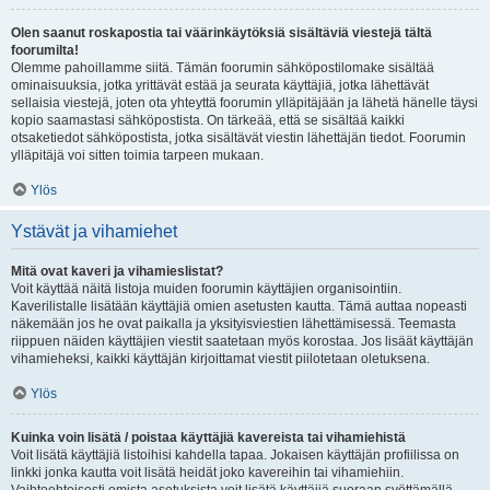
Olen saanut roskapostia tai väärinkäytöksiä sisältäviä viestejä tältä
foorumilta!
Olemme pahoillamme siitä. Tämän foorumin sähköpostilomake sisältää
ominaisuuksia, jotka yrittävät estää ja seurata käyttäjiä, jotka lähettävät
sellaisia viestejä, joten ota yhteyttä foorumin ylläpitäjään ja lähetä hänelle täysi
kopio saamastasi sähköpostista. On tärkeää, että se sisältää kaikki
otsaketiedot sähköpostista, jotka sisältävät viestin lähettäjän tiedot. Foorumin
ylläpitäjä voi sitten toimia tarpeen mukaan.
Ylös
Ystävät ja vihamiehet
Mitä ovat kaveri ja vihamieslistat?
Voit käyttää näitä listoja muiden foorumin käyttäjien organisointiin.
Kaverilistalle lisätään käyttäjiä omien asetusten kautta. Tämä auttaa nopeasti
näkemään jos he ovat paikalla ja yksityisviestien lähettämisessä. Teemasta
riippuen näiden käyttäjien viestit saatetaan myös korostaa. Jos lisäät käyttäjän
vihamieheksi, kaikki käyttäjän kirjoittamat viestit piilotetaan oletuksena.
Ylös
Kuinka voin lisätä / poistaa käyttäjiä kavereista tai vihamiehistä
Voit lisätä käyttäjiä listoihisi kahdella tapaa. Jokaisen käyttäjän profiilissa on
linkki jonka kautta voit lisätä heidät joko kavereihin tai vihamiehiin.