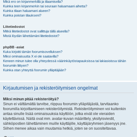
Mikä ero on kirjanmerkillä ja tilaamisella?
Kuinka teen kirjanmerkin tai seuraan haluamaani aihetta?
Kuinka tilaan haluamani alueen?
Kuinka poistan tilaukseni?
Liitetiedostot
Mitkä liitetiedostot ovat sallittuja tällä alueella?
Mistä löydän lähettämäni liitetiedostot?
phpBB -asiat
Kuka kirjoitti tämän foorumisovelluksen?
Miksi ominaisuutta X ei ole saatavilla?
Keneen minun tulee olla yhteydessä väärinkäytöstapauksissa tai lakiasioissa tähän
foorumiin liittyen?
Kuinka otan yhteyttä foorumin ylläpitäjään?
Kirjautumisen ja rekisteröitymisen ongelmat
Miksi minun pitää rekisteröityä?
Sinun ei välttämättä tarvitse, riippuu foorumin ylläpitäjästä, tarvitaanko
foorumilla kirjoittamiseen rekisteröitymistä. Rekisteröityminen voi kuitenkin
antaa sinulle lisää ominaisuuksia käyttöön, jotka eivät ole vieraiden
käytettävissä. Näitä ovat mm. avatar-kuvan määrittely, yksityisviestit,
sähköpostien lähettäminen muille käyttäjille, käyttäjäryhmien jäsenyys jne.
Siihen menee aikaa vain muutamia hetkiä, joten se on suositeltavaa.