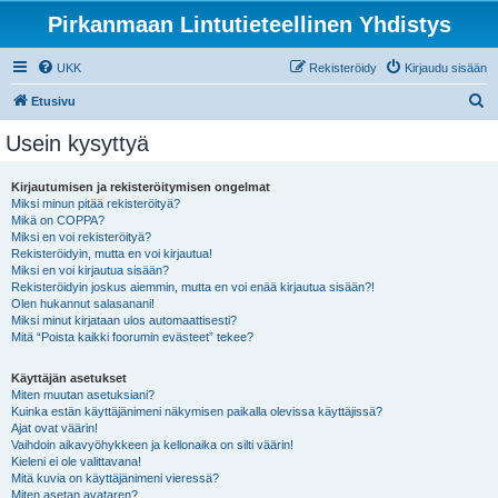
Pirkanmaan Lintutieteellinen Yhdistys
UKK
Rekisteröidy
Kirjaudu sisään
E
Etusivu
t
Usein kysyttyä
s
i
Kirjautumisen ja rekisteröitymisen ongelmat
Miksi minun pitää rekisteröityä?
Mikä on COPPA?
Miksi en voi rekisteröityä?
Rekisteröidyin, mutta en voi kirjautua!
Miksi en voi kirjautua sisään?
Rekisteröidyin joskus aiemmin, mutta en voi enää kirjautua sisään?!
Olen hukannut salasanani!
Miksi minut kirjataan ulos automaattisesti?
Mitä “Poista kaikki foorumin evästeet” tekee?
Käyttäjän asetukset
Miten muutan asetuksiani?
Kuinka estän käyttäjänimeni näkymisen paikalla olevissa käyttäjissä?
Ajat ovat väärin!
Vaihdoin aikavyöhykkeen ja kellonaika on silti väärin!
Kieleni ei ole valittavana!
Mitä kuvia on käyttäjänimeni vieressä?
Miten asetan avataren?