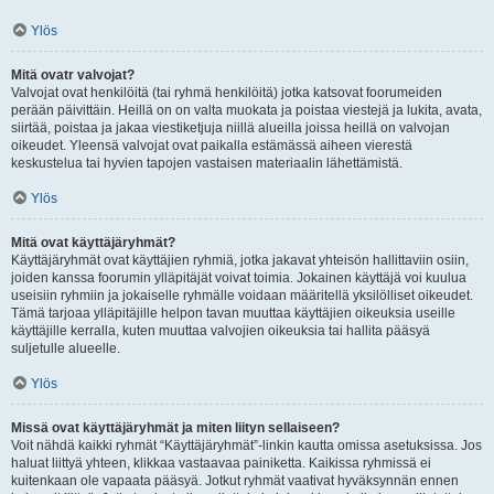
Ylös
Mitä ovatr valvojat?
Valvojat ovat henkilöitä (tai ryhmä henkilöitä) jotka katsovat foorumeiden
perään päivittäin. Heillä on on valta muokata ja poistaa viestejä ja lukita, avata,
siirtää, poistaa ja jakaa viestiketjuja niillä alueilla joissa heillä on valvojan
oikeudet. Yleensä valvojat ovat paikalla estämässä aiheen vierestä
keskustelua tai hyvien tapojen vastaisen materiaalin lähettämistä.
Ylös
Mitä ovat käyttäjäryhmät?
Käyttäjäryhmät ovat käyttäjien ryhmiä, jotka jakavat yhteisön hallittaviin osiin,
joiden kanssa foorumin ylläpitäjät voivat toimia. Jokainen käyttäjä voi kuulua
useisiin ryhmiin ja jokaiselle ryhmälle voidaan määritellä yksilölliset oikeudet.
Tämä tarjoaa ylläpitäjille helpon tavan muuttaa käyttäjien oikeuksia useille
käyttäjille kerralla, kuten muuttaa valvojien oikeuksia tai hallita pääsyä
suljetulle alueelle.
Ylös
Missä ovat käyttäjäryhmät ja miten liityn sellaiseen?
Voit nähdä kaikki ryhmät “Käyttäjäryhmät”-linkin kautta omissa asetuksissa. Jos
haluat liittyä yhteen, klikkaa vastaavaa painiketta. Kaikissa ryhmissä ei
kuitenkaan ole vapaata pääsyä. Jotkut ryhmät vaativat hyväksynnän ennen