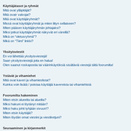
Käyttäjätasot ja ryhmät
Mitä ovat ylläpitäjät?
Mitä ovatr valvojat?
Mitä ovat käyttäjäryhmät?
Missä ovat käyttäjäryhmät ja miten liityn sellaiseen?
Miten pääsen käyttäjäryhmän johtajaksi?
Miksi jotkut käyttäjäryhmät näkyvät eri väreillä?
Mikä on “oletusryhmä”?
Mikä on “Tiimi” linkki?
Yksityisviestit
En voi lähettää yksityisviestejä!
Saan yksityisviestejä joita en halua!
Olen saanut roskapostia tai väärinkäytöksiä sisältäviä viestejä tältä foorumilta!
Ystävät ja vihamiehet
Mitä ovat kaveri ja vihamieslistat?
Kuinka voin lisätä / poistaa käyttäjiä kavereista tai vihamiehistä
Foorumilta hakeminen
Miten etsin alueelta tai alueilta?
Miksi hakuni ei löytänyt mitään?
Miksi haku johti tyhjään sivuun!?
Miten etsin käyttäjiä?
Miten löydän omat viestini ja viestiketjuni?
Seuraaminen ja kirjanmerkit