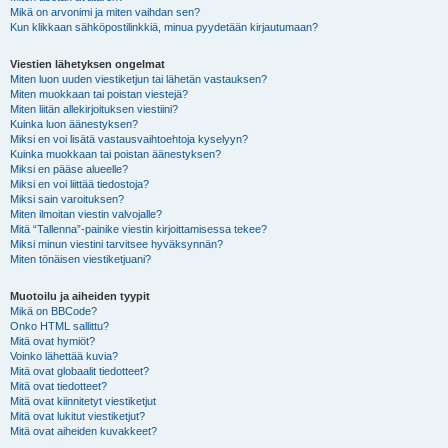
Mikä on arvonimi ja miten vaihdan sen?
Kun klikkaan sähköpostilinkkiä, minua pyydetään kirjautumaan?
Viestien lähetyksen ongelmat
Miten luon uuden viestiketjun tai lähetän vastauksen?
Miten muokkaan tai poistan viestejä?
Miten liitän allekirjoituksen viestiini?
Kuinka luon äänestyksen?
Miksi en voi lisätä vastausvaihtoehtoja kyselyyn?
Kuinka muokkaan tai poistan äänestyksen?
Miksi en pääse alueelle?
Miksi en voi liittää tiedostoja?
Miksi sain varoituksen?
Miten ilmoitan viestin valvojalle?
Mitä “Tallenna”-painike viestin kirjoittamisessa tekee?
Miksi minun viestini tarvitsee hyväksynnän?
Miten tönäisen viestiketjuani?
Muotoilu ja aiheiden tyypit
Mikä on BBCode?
Onko HTML sallittu?
Mitä ovat hymiöt?
Voinko lähettää kuvia?
Mitä ovat globaalit tiedotteet?
Mitä ovat tiedotteet?
Mitä ovat kiinnitetyt viestiketjut
Mitä ovat lukitut viestiketjut?
Mitä ovat aiheiden kuvakkeet?