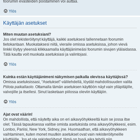
foorumin evästeiden poistaminen voi auttaa.
Ylös
Käyttäjän asetukset
Miten muutan asetuksiani?
Jos olet rekisteröitynyt käyttäjä, kaikki asetuksesi tallennetaan foorumin
tietokantaan. Muokataksesi niitä, vieraile omissa asetuksissa, johon vievä
linkki löytyy yleensä klikkaamalla käyttäjänimeäsi foorumin sivujen ylälaidassa.
Tätä kautta voit muokata asetuksiasi ja valintojasi.
Ylös
Kuinka estän käyttäjänimeni näkymisen paikalla olevissa käyttäjissä?
Omissa asetuksissasi, “Asetukset”-välilehdellä, löydät mahdollisuuden valita
Piilota paikallaolo
. Ottamalla tämän asetuksen käyttöön näyt vain ylläpitäjille,
valvojille ja itsellesi. Sinut lasketaan piilossa oleviin käyttäjiin.
Ylös
Ajat ovat väärin!
On mahdollista, että näytetty aika on eri aikavyöhykkeeltä kuin se jossa itse
olet. Tässä tapauksessa valitse omista asetuksista oma aikavyöhykkeesi, esim.
Lontoo, Pariisi, New York, Sidney, jne. Huomaathan, että aikavyöhykkeen
vaihtaminen, kuten monet muutkin asetukset ovat vain rekisteröityneille
käyttäjille. Jos et ole rekisteröitynyt, tämä on hyvä aika tehdä niin.