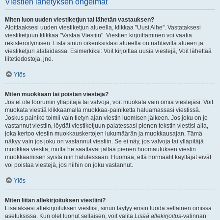
Viestien lähetyksen ongelmat
Miten luon uuden viestiketjun tai lähetän vastauksen?
Aloittaaksesi uuden viestiketjun alueella, klikkaa "Uusi Aihe". Vastataksesi
viestiketjuun klikkaa "Vastaa Viestiin". Viestien kirjoittaminen voi vaatia
rekisteröitymisen. Lista sinun oikeuksistasi alueella on nähtävillä alueen ja
viestiketjun alalaidassa. Esimerkiksi: Voit kirjoittaa uusia viestejä, Voit lähettää
liitetiedostoja, jne.
Ylös
Miten muokkaan tai poistan viestejä?
Jos et ole foorumin ylläpitäjä tai valvoja, voit muokata vain omia viestejäsi. Voit
muokata viestiä klikkaamalla muokkaa-painiketta haluamassasi viestissä.
Joskus painike toimii vain tietyn ajan viestin luomisen jälkeen. Jos joku on jo
vastannut viestiin, löydät viestiketjuun palatessasi pienen tekstin viestisi alla,
joka kertoo viestin muokkauskertojen lukumäärän ja muokkausajan. Tämä
näkyy vain jos joku on vastannut viestiin. Se ei näy, jos valvoja tai ylläpitäjä
muokkaa viestiä, mutta he saattavat jättää pienen huomautuksen viestin
muokkaamisen syistä niin halutessaan. Huomaa, että normaalit käyttäjät eivät
voi poistaa viestejä, jos niihin on joku vastannut.
Ylös
Miten liitän allekirjoituksen viestiini?
Lisätäksesi allekirjoituksen viestiisi, sinun täytyy ensin luoda sellainen omissa
asetuksissa. Kun olet luonut sellaisen, voit valita
Lisää allekirjoitus
-valinnan