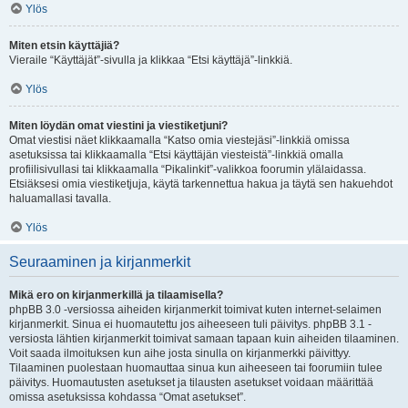
Ylös
Miten etsin käyttäjiä?
Vieraile “Käyttäjät”-sivulla ja klikkaa “Etsi käyttäjä”-linkkiä.
Ylös
Miten löydän omat viestini ja viestiketjuni?
Omat viestisi näet klikkaamalla “Katso omia viestejäsi”-linkkiä omissa
asetuksissa tai klikkaamalla “Etsi käyttäjän viesteistä”-linkkiä omalla
profiilisivullasi tai klikkaamalla “Pikalinkit”-valikkoa foorumin ylälaidassa.
Etsiäksesi omia viestiketjuja, käytä tarkennettua hakua ja täytä sen hakuehdot
haluamallasi tavalla.
Ylös
Seuraaminen ja kirjanmerkit
Mikä ero on kirjanmerkillä ja tilaamisella?
phpBB 3.0 -versiossa aiheiden kirjanmerkit toimivat kuten internet-selaimen
kirjanmerkit. Sinua ei huomautettu jos aiheeseen tuli päivitys. phpBB 3.1 -
versiosta lähtien kirjanmerkit toimivat samaan tapaan kuin aiheiden tilaaminen.
Voit saada ilmoituksen kun aihe josta sinulla on kirjanmerkki päivittyy.
Tilaaminen puolestaan huomauttaa sinua kun aiheeseen tai foorumiin tulee
päivitys. Huomautusten asetukset ja tilausten asetukset voidaan määrittää
omissa asetuksissa kohdassa “Omat asetukset”.