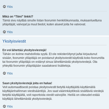
Ylös
Mikä on “Tiimi” linkki?
Tämä sivu näyttää sinulle listan foorumin henkilökunnasta, mukaanluettuna
ylläpitäjät, valvojat ja muut tiedot, kuten alueet joita he valvovat.
Ylös
Yksityisviestit
En voi lähettää yksityisviestejä!
Tähän on kolme mahdollista syytä. Et ole rekisteröitynyt ja/tai kirjautunut
sisään, foorumin ylläpitäjä on poistanut yksityisviestit käytöstä koko foorumilta
tai foorumin ylläpitäjä on estänyt sinua lähettämästä yksityisviestejä. Ota
yhteyttä foorumin ylläpitäjään saadaksesi lisätietoja.
Ylös
Saan yksityisviestejä joita en halua!
Voit automaattisesti poistaa yksityisviestit tietyltä käyttäjältä käyttämällä
käyttäjänhallinnan viestisääntöjä. Jos saat väärinkäytöksiä sisältäviä viestejä
tietyltä käyttäjältä, voit raportoida viestit valvojille. Heillä on oikeudet estää
käyttäjiä lähettämästä yksityisviestejä.
Ylös