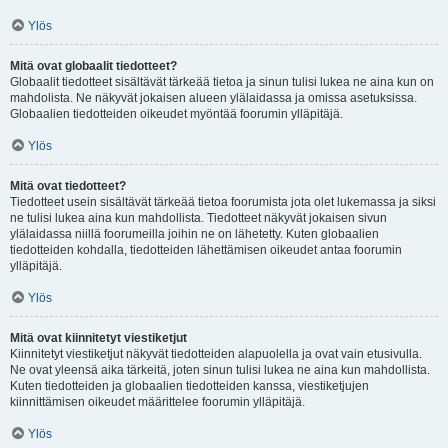
Ylös
Mitä ovat globaalit tiedotteet?
Globaalit tiedotteet sisältävät tärkeää tietoa ja sinun tulisi lukea ne aina kun on
mahdolista. Ne näkyvät jokaisen alueen ylälaidassa ja omissa asetuksissa.
Globaalien tiedotteiden oikeudet myöntää foorumin ylläpitäjä.
Ylös
Mitä ovat tiedotteet?
Tiedotteet usein sisältävät tärkeää tietoa foorumista jota olet lukemassa ja siksi
ne tulisi lukea aina kun mahdollista. Tiedotteet näkyvät jokaisen sivun
ylälaidassa niillä foorumeilla joihin ne on lähetetty. Kuten globaalien
tiedotteiden kohdalla, tiedotteiden lähettämisen oikeudet antaa foorumin
ylläpitäjä.
Ylös
Mitä ovat kiinnitetyt viestiketjut
Kiinnitetyt viestiketjut näkyvät tiedotteiden alapuolella ja ovat vain etusivulla.
Ne ovat yleensä aika tärkeitä, joten sinun tulisi lukea ne aina kun mahdollista.
Kuten tiedotteiden ja globaalien tiedotteiden kanssa, viestiketjujen
kiinnittämisen oikeudet määrittelee foorumin ylläpitäjä.
Ylös