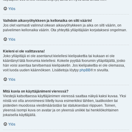
Ylös
Vaihdoin aikavyöhykkeen ja kellonaika on silti väärin!
Jos olet varmasti valinnut oikean aikavyöhykkeen ja aika on silti väärin, on
palvelimen kellonaika väärin. Ota yhteyttä ylläpitäjään korjataksesi ongelman.
Ylös
Kieleni ei ole valittavana!
Joko ylläpitäjä ei ole asentanut kielellesi kielipakettia tai kukaan ei ole
kääntänyt tätä foorumia kielellesi. Kokeile pyytää foorumin ylläpitäjältä, josko
hän voisi asentaa tarvitsemasi kielipaketin. Jos kielipakettia ei ole olemassa,
voit luoda uuden käännöksen. Lisätietoja löytyy
phpBB
®:n sivuilta.
Ylös
Mitä kuvia on käyttäjänimeni vieressä?
Viestejä katsottaessa käyttäjänimen vieressä saattaa näkyä kaksi kuvaa. Yksi
niistä voi olla arvonimeesi liitetty kuva esimerkiksi tähtien, laatikoiden tai
pisteiden muodossa viestimäärästäsi tai statuksestasi riippuen. Toinen,
yleensä isompi kuva on avatar ja on yleensä uniikki tai henkilökohtainen
jokaisella käyttäjällä.
Ylös