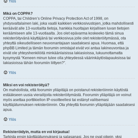
Ylös
Mikä on COPPA?
COPPA, tai Children’s Online Privacy Protection Act of 1998, on
yhdysvaltalainen laki, joka vaatii kaikkien verkkosivustojen, jotka mahdollisesti
keräävät alle 13-vuotiailta tietoja, hankkia huoltajan kirjallisen luvan tietojen
keräämiseen alle 13-vuotiaalta. Jos olet epävarma koskeeko tämä sinua
rekisteröityvänä käyttäjänä tai verkkosivua jolle olet rekisteröitymässä, ota
yhteyttä oikeudelliseen neuvonantajaan saadaksesi apua. Huomaa, että
phpBB Limited ja tämän foorumin omistajat eivät voi antaa lakineuvontaa ja
eivät ole yhteyshenkilöitä minkäänlaisissa lakiasioissa, lukuunottamatta
kysymystä “Keneen minun tulee olla yhteydessä väärinkäytöstapauksissa tai
lakiasioissa tähän foorumiin liittyen?”.
Ylös
Miksi en voi rekisteröityä?
On mahdollista, että foorumin ylläpitäjä on poistanut rekisteröinnin käytöstä
estääkseen uusia vierailijoita rekisteröitymästä. Foorumin ylläpitäjä on voinut
myös asettaa porttikiellon IP-osoitteellesi tai estänyt valitsemasi
käyttäjätunnuksen rekisteröinnin. Ota yhteyttä foorumin ylläpitäjään saadaksesi
apua.
Ylös
Rekisteröidyin, mutta en voi kirjautua!
Tarkista ensin käyttäjätunnuksesi ja salasanasi. Jos ne ovat oikein, yksi