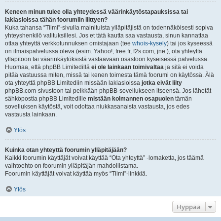
Keneen minun tulee olla yhteydessä väärinkäytöstapauksissa tai
lakiasioissa tähän foorumiin liittyen?
Kuka tahansa “Tiimi”-sivulla mainituista ylläpitäjistä on todennäköisesti sopiva
yhteyshenkilö valituksillesi. Jos et tätä kautta saa vastausta, sinun kannattaa
ottaa yhteyttä verkkotunnuksen omistajaan (tee
whois-kysely
) tai jos kyseessä
on ilmaispalvelussa oleva (esim. Yahoo!, free.fr, f2s.com, jne.), ota yhteyttä
ylläpitoon tai väärinkäytöksistä vastaavaan osastoon kyseisessä palvelussa.
Huomaa, että phpBB Limitedillä
ei ole lainkaan toimivaltaa
ja sitä ei voida
pitää vastuussa miten, missä tai kenen toimesta tämä foorumi on käytössä. Älä
ota yhteyttä phpBB Limitediin missään lakiasioissa
jotka eivät liity
phpBB.com-sivustoon tai pelkkään phpBB-sovellukseen itseensä. Jos lähetät
sähköpostia phpBB Limitedille
mistään kolmannen osapuolen
tämän
sovelluksen käytöstä, voit odottaa niukkasanaista vastausta, jos edes
vastausta lainkaan.
Ylös
Kuinka otan yhteyttä foorumin ylläpitäjään?
Kaikki foorumin käyttäjät voivat käyttää “Ota yhteyttä” -lomaketta, jos täämä
vaihtoehto on foorumin ylläpitäjän mahdollistama.
Foorumin käyttäjät voivat käyttää myös “Tiimi”-linkkiä.
Ylös
Hyppää