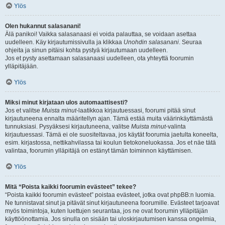
Ylös
Olen hukannut salasanani!
Älä panikoi! Vaikka salasanaasi ei voida palauttaa, se voidaan asettaa
uudelleen. Käy kirjautumissivulla ja klikkaa
Unohdin salasanani
. Seuraa
ohjeita ja sinun pitäisi kohta pystyä kirjautumaan uudelleen.
Jos et pysty asettamaan salasanaasi uudelleen, ota yhteyttä foorumin
ylläpitäjään.
Ylös
Miksi minut kirjataan ulos automaattisesti?
Jos et valitse
Muista minut
-laatikkoa kirjautuessasi, foorumi pitää sinut
kirjautuneena ennalta määritellyn ajan. Tämä estää muita väärinkäyttämästä
tunnuksiasi. Pysyäksesi kirjautuneena, valitse
Muista minut
-valinta
kirjautuessasi. Tämä ei ole suositeltavaa, jos käytät foorumia jaetulta koneelta,
esim. kirjastossa, nettikahvilassa tai koulun tietokoneluokassa. Jos et näe tätä
valintaa, foorumin ylläpitäjä on estänyt tämän toiminnon käyttämisen.
Ylös
Mitä “Poista kaikki foorumin evästeet” tekee?
“Poista kaikki foorumin evästeet” poistaa evästeet, jotka ovat phpBB:n luomia.
Ne tunnistavat sinut ja pitävät sinut kirjautuneena foorumille. Evästeet tarjoavat
myös toimintoja, kuten luettujen seurantaa, jos ne ovat foorumin ylläpitäjän
käyttöönottamia. Jos sinulla on sisään tai uloskirjautumisen kanssa ongelmia,