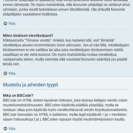
Foorumin ylläpitäjä on päättänyt, että viestit kyseiselle alueelle tulee tarkastaa
ennen lähetystä. On myös mahdollista, että foorumin ylläpitäjä on siirtänyt sinut
ryhmään, jonka viestit tarkistetaan ennen lähettämistä. Ota yhteyttä foorumin
ylläpitäjään saadaksesi lisätietoja.
Ylös
Miten tönäisen viestiketjuani?
Klikkaamalla “Tönaise viestiä” -linkkiä, kun katselet sitä, voit “tönäistä”
viestiketjua alueen ensimmäisen sivun yläosaan. Jos et näe tätä, viestiketjujen
tönäiseminen ei ole sallittua tai aika joka viestiketjujen tönäisemisen välillä
vaaditaan ei ole vielä kulunut. On myös mahdollista nostaa viestiketjua
vastaamalla siihen, mutta varmista että noudatat foorumin sääntöjä jos päätät
tehdä niin.
Ylös
Muotoilu ja aiheiden tyypit
Mikä on BBCode?
BBCode on HTML-kielen tapainen toteutus, joka tarjoaa tiettyjen viestin osien
muotoilumahdollisuuden. BBCoden käytöstä päättää ylläpitäjä, mutta se
voidaan ottaa pois käytöstä myös viestikohtaisesti viestin kirjoituslomakkeella.
BBCode itsessään on HTML:n kaltainen, mutta tagit käyttävät < ja > merkkien
sijaan hakasulkuja [ ja ]. BBCoden oppaan löydät viestinlähetyssivun kautta.
Ylös