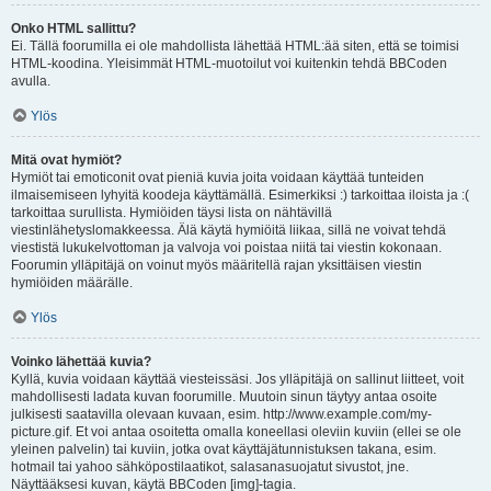
Onko HTML sallittu?
Ei. Tällä foorumilla ei ole mahdollista lähettää HTML:ää siten, että se toimisi
HTML-koodina. Yleisimmät HTML-muotoilut voi kuitenkin tehdä BBCoden
avulla.
Ylös
Mitä ovat hymiöt?
Hymiöt tai emoticonit ovat pieniä kuvia joita voidaan käyttää tunteiden
ilmaisemiseen lyhyitä koodeja käyttämällä. Esimerkiksi :) tarkoittaa iloista ja :(
tarkoittaa surullista. Hymiöiden täysi lista on nähtävillä
viestinlähetyslomakkeessa. Älä käytä hymiöitä liikaa, sillä ne voivat tehdä
viestistä lukukelvottoman ja valvoja voi poistaa niitä tai viestin kokonaan.
Foorumin ylläpitäjä on voinut myös määritellä rajan yksittäisen viestin
hymiöiden määrälle.
Ylös
Voinko lähettää kuvia?
Kyllä, kuvia voidaan käyttää viesteissäsi. Jos ylläpitäjä on sallinut liitteet, voit
mahdollisesti ladata kuvan foorumille. Muutoin sinun täytyy antaa osoite
julkisesti saatavilla olevaan kuvaan, esim. http://www.example.com/my-
picture.gif. Et voi antaa osoitetta omalla koneellasi oleviin kuviin (ellei se ole
yleinen palvelin) tai kuviin, jotka ovat käyttäjätunnistuksen takana, esim.
hotmail tai yahoo sähköpostilaatikot, salasanasuojatut sivustot, jne.
Näyttääksesi kuvan, käytä BBCoden [img]-tagia.