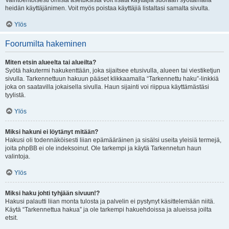
Vaihtoehtoisesti omista asetuksista voit lisätä käyttäjiä suoraan syöttämällä
heidän käyttäjänimen. Voit myös poistaa käyttäjiä listaltasi samalta sivulta.
Ylös
Foorumilta hakeminen
Miten etsin alueelta tai alueilta?
Syötä hakutermi hakukenttään, joka sijaitsee etusivulla, alueen tai viestiketjun
sivulla. Tarkennettuun hakuun pääset klikkaamalla “Tarkennettu haku”-linkkiä
joka on saatavilla jokaisella sivulla. Haun sijainti voi riippua käyttämästäsi
tyylistä.
Ylös
Miksi hakuni ei löytänyt mitään?
Hakusi oli todennäköisesti liian epämääräinen ja sisälsi useita yleisiä termejä,
joita phpBB ei ole indeksoinut. Ole tarkempi ja käytä Tarkennetun haun
valintoja.
Ylös
Miksi haku johti tyhjään sivuun!?
Hakusi palautti liian monta tulosta ja palvelin ei pystynyt käsittelemään niitä.
Käytä “Tarkennettua hakua” ja ole tarkempi hakuehdoissa ja alueissa joilta
etsit.