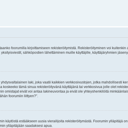
vitaanko foorumilla kirjoittamiseen rekisteröitymistä. Rekisteröityminen voi kuitenkin
 yksityisviestit, sähköpostien lähettäminen muille käyttäjille, käyttäjäryhmien jäs
hdysvaltalainen laki, joka vaatii kaikkien verkkosivustojen, jotka mahdollisesti kerää
a koskeeko tämä sinua rekisteröityvänä käyttäjänä tai verkkosivua jolle olet rekis
 omistajat eivät voi antaa lakineuvontaa ja eivät ole yhteyshenkilöitä minkäänla
ähän foorumiin liittyen?”.
nin käytöstä estääkseen uusia vierailijoita rekisteröitymästä. Foorumin ylläpitäjä on v
umin ylläpitäjään saadaksesi apua.