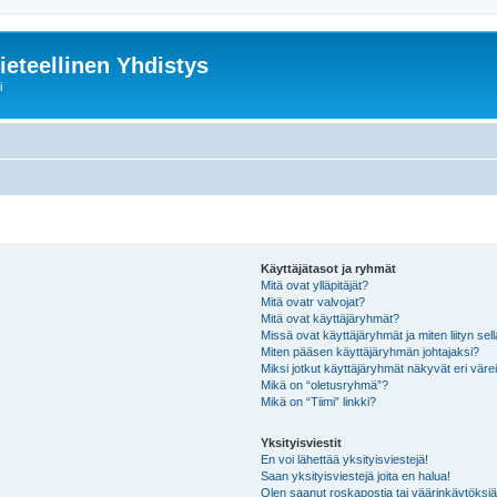
ieteellinen Yhdistys
i
Käyttäjätasot ja ryhmät
Mitä ovat ylläpitäjät?
Mitä ovatr valvojat?
Mitä ovat käyttäjäryhmät?
Missä ovat käyttäjäryhmät ja miten liityn sel
Miten pääsen käyttäjäryhmän johtajaksi?
Miksi jotkut käyttäjäryhmät näkyvät eri värei
Mikä on “oletusryhmä”?
Mikä on “Tiimi” linkki?
Yksityisviestit
En voi lähettää yksityisviestejä!
Saan yksityisviestejä joita en halua!
Olen saanut roskapostia tai väärinkäytöksiä s