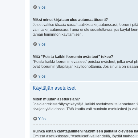
Ylös
Miksi minut kirjataan ulos automaattisesti?
Jos et valitse
Muista minut
-laatikkoa kirjautuessasi, foorumi pi
valinta kirjautuessasi. Tämä ei ole suositeltavaa, jos käytät foo
tämän toiminnon käyttämisen.
Ylös
Mitä “Poista kaikki foorumin evästeet” tekee?
“Poista kaikki foorumin evästeet” poistaa evästeet, jotka ovat p
ovat foorumin ylläpitäjän käyttöönottamia. Jos sinulla on sisä
Ylös
Käyttäjän asetukset
Miten muutan asetuksiani?
Jos olet rekisteröitynyt käyttäjä, kaikki asetuksesi tallennetaa
sivujen ylälaidassa. Tätä kautta voit muokata asetuksiasi ja vali
Ylös
Kuinka estän käyttäjänimeni näkymisen paikalla olevissa kä
Omissa asetuksissasi, “Asetukset”-välilehdellä, löydät mahdoll