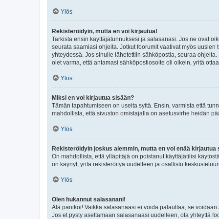
Ylös
Rekisteröidyin, mutta en voi kirjautua!
Tarkista ensin käyttäjätunnuksesi ja salasanasi. Jos ne ovat oik
seurata saamiasi ohjeita. Jotkut foorumit vaativat myös uusien tu
yhteydessä. Jos sinulle lähetettiin sähköpostia, seuraa ohjeita
olet varma, että antamasi sähköpostiosoite oli oikein, yritä ottaa
Ylös
Miksi en voi kirjautua sisään?
Tämän tapahtumiseen on useita syitä. Ensin, varmista että tunnuk
mahdollista, että sivuston omistajalla on asetusvirhe heidän pää
Ylös
Rekisteröidyin joskus aiemmin, mutta en voi enää kirjautua 
On mahdollista, että ylläpitäjä on poistanut käyttäjätilisi käytö
on käynyt, yritä rekisteröityä uudelleen ja osallistu keskusteluu
Ylös
Olen hukannut salasanani!
Älä panikoi! Vaikka salasanaasi ei voida palauttaa, se voidaan 
Jos et pysty asettamaan salasanaasi uudelleen, ota yhteyttä foo