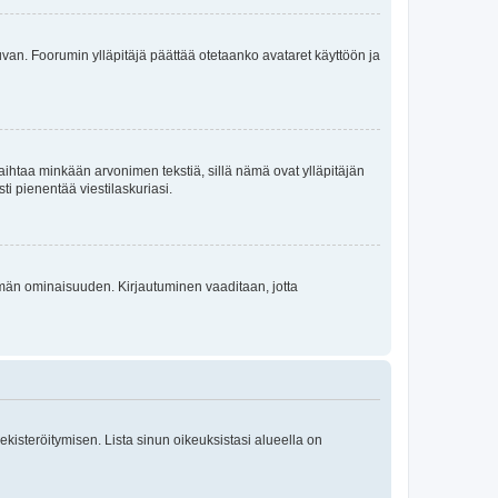
 kuvan. Foorumin ylläpitäjä päättää otetaanko avataret käyttöön ja
i vaihtaa minkään arvonimen tekstiä, sillä nämä ovat ylläpitäjän
sti pienentää viestilaskuriasi.
 tämän ominaisuuden. Kirjautuminen vaaditaan, jotta
 rekisteröitymisen. Lista sinun oikeuksistasi alueella on