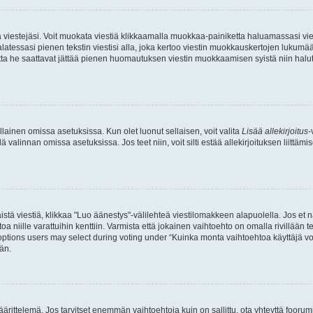
ia viestejäsi. Voit muokata viestiä klikkaamalla muokkaa-painiketta haluamassasi vies
n palatessasi pienen tekstin viestisi alla, joka kertoo viestin muokkauskertojen luk
 mutta he saattavat jättää pienen huomautuksen viestin muokkaamisen syistä niin halu
ellainen omissa asetuksissa. Kun olet luonut sellaisen, voit valita
Lisää allekirjoitus
-
lä valinnan omissa asetuksissa. Jos teet niin, voit silti estää allekirjoituksen liittäm
stä viestiä, klikkaa "Luo äänestys"-välilehteä viestilomakkeen alapuolella. Jos et näe
a niille varattuihin kenttiin. Varmista että jokainen vaihtoehto on omalla rivillään
 options users may select during voting under “Kuinka monta vaihtoehtoa käyttäjä voi
än.
ittelemä. Jos tarvitset enemmän vaihtoehtoja kuin on sallittu, ota yhteyttä foorumi