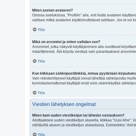
Miten asetan avataren?
Omissa asetuksissa, “Profiilin” alla, voit lisätä avataren käyttä
valitsee mitkä avatarien käyttöönottotavat sallitaan. Jos et voi k
Ylös
Mikä on arvonimi ja miten vaihdan sen?
Arvonimet, jotka näkyvät käyttäjänimesi alla osoittavat kirjoittam
määrittelemiä. Älä kirjoita viestejä vain parantaaksesi arvonimeäs
Ylös
Kun klikkaan sähköpostilinkkiä, minua pyydetään kirjautum
Vain rekisteröityneet käyttäjät voivat lähettää sähköpostia muil
tunnistautumattomat käyttäjät eivät voisi väärinkäyttää sähköpo
Ylös
Viestien lähetyksen ongelmat
Miten luon uuden viestiketjun tai lähetän vastauksen?
Aloittaaksesi uuden viestiketjun alueella, klikkaa "Uusi Aihe". Va
nähtävillä alueen ja viestiketjun alalaidassa. Esimerkiksi: Voit kir
Ylös