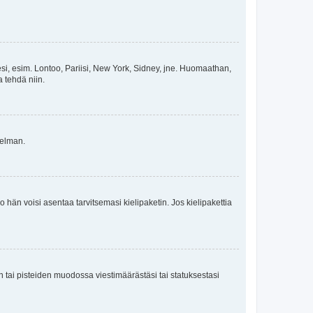
esi, esim. Lontoo, Pariisi, New York, Sidney, jne. Huomaathan,
a tehdä niin.
gelman.
ko hän voisi asentaa tarvitsemasi kielipaketin. Jos kielipakettia
en tai pisteiden muodossa viestimäärästäsi tai statuksestasi