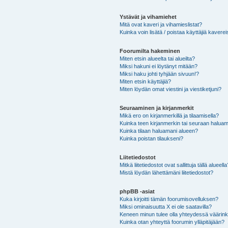
Ystävät ja vihamiehet
Mitä ovat kaveri ja vihamieslistat?
Kuinka voin lisätä / poistaa käyttäjiä kaverei
Foorumilta hakeminen
Miten etsin alueelta tai alueilta?
Miksi hakuni ei löytänyt mitään?
Miksi haku johti tyhjään sivuun!?
Miten etsin käyttäjiä?
Miten löydän omat viestini ja viestiketjuni?
Seuraaminen ja kirjanmerkit
Mikä ero on kirjanmerkillä ja tilaamisella?
Kuinka teen kirjanmerkin tai seuraan haluam
Kuinka tilaan haluamani alueen?
Kuinka poistan tilaukseni?
Liitetiedostot
Mitkä liitetiedostot ovat sallittuja tällä alueell
Mistä löydän lähettämäni liitetiedostot?
phpBB -asiat
Kuka kirjoitti tämän foorumisovelluksen?
Miksi ominaisuutta X ei ole saatavilla?
Keneen minun tulee olla yhteydessä väärinkäy
Kuinka otan yhteyttä foorumin ylläpitäjään?