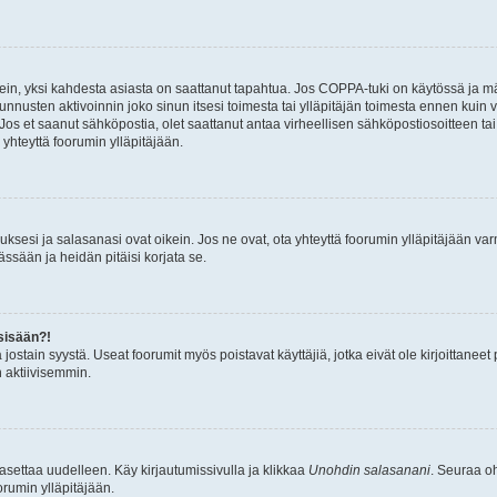
ein, yksi kahdesta asiasta on saattanut tapahtua. Jos COPPA-tuki on käytössä ja määri
nnusten aktivoinnin joko sinun itsesi toimesta tai ylläpitäjän toimesta ennen kuin vo
. Jos et saanut sähköpostia, olet saattanut antaa virheellisen sähköpostiosoitteen t
 yhteyttä foorumin ylläpitäjään.
sesi ja salasanasi ovat oikein. Jos ne ovat, ota yhteyttä foorumin ylläpitäjään varmi
ssään ja heidän pitäisi korjata se.
sisään?!
stä jostain syystä. Useat foorumit myös poistavat käyttäjiä, jotka eivät ole kirjoitta
n aktiivisemmin.
asettaa uudelleen. Käy kirjautumissivulla ja klikkaa
Unohdin salasanani
. Seuraa oh
rumin ylläpitäjään.