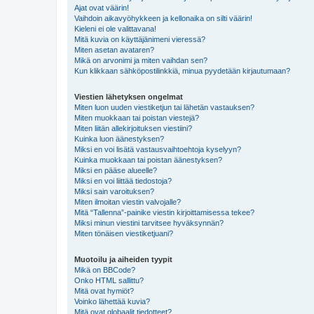
Ajat ovat väärin!
Vaihdoin aikavyöhykkeen ja kellonaika on silti väärin!
Kieleni ei ole valittavana!
Mitä kuvia on käyttäjänimeni vieressä?
Miten asetan avataren?
Mikä on arvonimi ja miten vaihdan sen?
Kun klikkaan sähköpostilinkkiä, minua pyydetään kirjautumaan?
Viestien lähetyksen ongelmat
Miten luon uuden viestiketjun tai lähetän vastauksen?
Miten muokkaan tai poistan viestejä?
Miten liitän allekirjoituksen viestiini?
Kuinka luon äänestyksen?
Miksi en voi lisätä vastausvaihtoehtoja kyselyyn?
Kuinka muokkaan tai poistan äänestyksen?
Miksi en pääse alueelle?
Miksi en voi liittää tiedostoja?
Miksi sain varoituksen?
Miten ilmoitan viestin valvojalle?
Mitä “Tallenna”-painike viestin kirjoittamisessa tekee?
Miksi minun viestini tarvitsee hyväksynnän?
Miten tönäisen viestiketjuani?
Muotoilu ja aiheiden tyypit
Mikä on BBCode?
Onko HTML sallittu?
Mitä ovat hymiöt?
Voinko lähettää kuvia?
Mitä ovat globaalit tiedotteet?