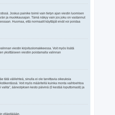
tissä. Joskus painike toimii vain tietyn ajan viestin luomisen
umäärän ja muokkausajan. Tämä näkyy vain jos joku on vastannut
tessaan. Huomaa, että normaalit käyttäjät eivät voi poistaa
valinnan viestin kirjoituslomakkeessa. Voit myös lisätä
isen yksittäiseen viestiin poistamalla valinnan
 tätä välilehteä, sinulla ei ole tarvittavia oikeuksia
 tekstikentässä. Voit myös määritellä kuinka monta vaihtoehtoa
 valita”, äänestyksen kesto päivinä (0 kestää loputtomasti) ja
n ylläpitäjään.