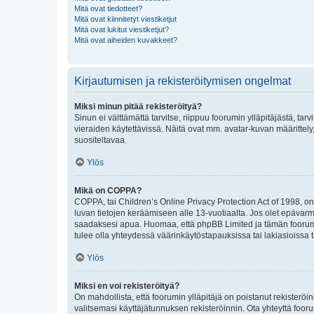
Mitä ovat tiedotteet?
Mitä ovat kiinnitetyt viestiketjut
Mitä ovat lukitut viestiketjut?
Mitä ovat aiheiden kuvakkeet?
Kirjautumisen ja rekisteröitymisen ongelmat
Miksi minun pitää rekisteröityä?
Sinun ei välttämättä tarvitse, riippuu foorumin ylläpitäjästä, tar
vieraiden käytettävissä. Näitä ovat mm. avatar-kuvan määrittely,
suositeltavaa.
Ylös
Mikä on COPPA?
COPPA, tai Children’s Online Privacy Protection Act of 1998, on y
luvan tietojen keräämiseen alle 13-vuotiaalta. Jos olet epävarm
saadaksesi apua. Huomaa, että phpBB Limited ja tämän foorumin
tulee olla yhteydessä väärinkäytöstapauksissa tai lakiasioissa t
Ylös
Miksi en voi rekisteröityä?
On mahdollista, että foorumin ylläpitäjä on poistanut rekisteröin
valitsemasi käyttäjätunnuksen rekisteröinnin. Ota yhteyttä foor