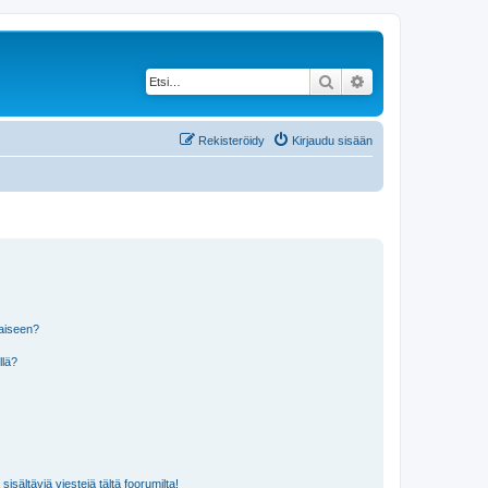
Etsi
Tarkennettu haku
Rekisteröidy
Kirjaudu sisään
laiseen?
llä?
isältäviä viestejä tältä foorumilta!