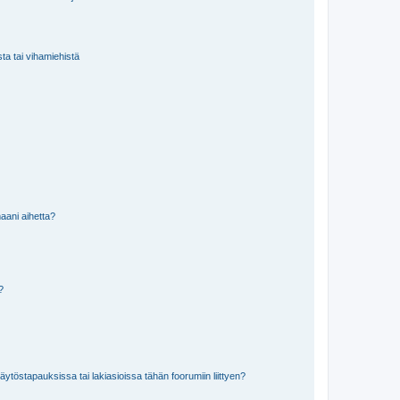
sta tai vihamiehistä
aani aihetta?
a?
töstapauksissa tai lakiasioissa tähän foorumiin liittyen?