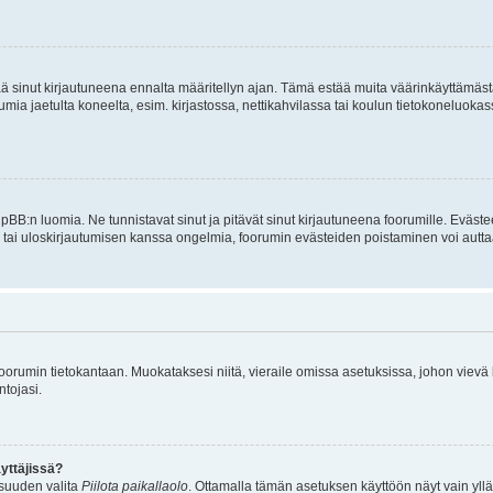
tää sinut kirjautuneena ennalta määritellyn ajan. Tämä estää muita väärinkäyttämäs
rumia jaetulta koneelta, esim. kirjastossa, nettikahvilassa tai koulun tietokoneluokas
hpBB:n luomia. Ne tunnistavat sinut ja pitävät sinut kirjautuneena foorumille. Eväste
än tai uloskirjautumisen kanssa ongelmia, foorumin evästeiden poistaminen voi autta
n foorumin tietokantaan. Muokataksesi niitä, vieraile omissa asetuksissa, johon vievä
ntojasi.
yttäjissä?
isuuden valita
Piilota paikallaolo
. Ottamalla tämän asetuksen käyttöön näyt vain ylläpit