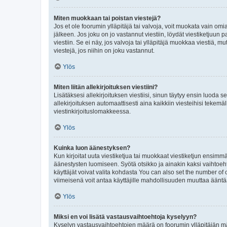
Miten muokkaan tai poistan viestejä?
Jos et ole foorumin ylläpitäjä tai valvoja, voit muokata vain om
jälkeen. Jos joku on jo vastannut viestiin, löydät viestiketjuu
viestiin. Se ei näy, jos valvoja tai ylläpitäjä muokkaa viestiä,
viestejä, jos niihin on joku vastannut.
Ylös
Miten liitän allekirjoituksen viestiini?
Lisätäksesi allekirjoituksen viestiisi, sinun täytyy ensin luoda s
allekirjoituksen automaattisesti aina kaikkiin viesteihisi tekemäl
viestinkirjoituslomakkeessa.
Ylös
Kuinka luon äänestyksen?
Kun kirjoitat uuta viestiketjua tai muokkaat viestiketjun ensimmäi
äänestysten luomiseen. Syötä otsikko ja ainakin kaksi vaihtoehto
käyttäjät voivat valita kohdasta You can also set the number of
viimeisenä voit antaa käyttäjille mahdollisuuden muuttaa ääntä
Ylös
Miksi en voi lisätä vastausvaihtoehtoja kyselyyn?
Kyselyn vastausvaihtoehtojen määrä on foorumin ylläpitäjän määr