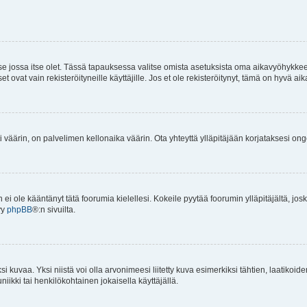
 se jossa itse olet. Tässä tapauksessa valitse omista asetuksista oma aikavyöhykke
vat vain rekisteröityneille käyttäjille. Jos et ole rekisteröitynyt, tämä on hyvä aik
i väärin, on palvelimen kellonaika väärin. Ota yhteyttä ylläpitäjään korjataksesi on
an ei ole kääntänyt tätä foorumia kielellesi. Kokeile pyytää foorumin ylläpitäjältä, jos
yy
phpBB
®:n sivuilta.
 kuvaa. Yksi niistä voi olla arvonimeesi liitetty kuva esimerkiksi tähtien, laatikoid
iikki tai henkilökohtainen jokaisella käyttäjällä.