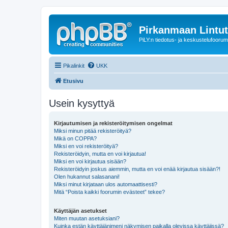
Pirkanmaan Lintut
PiLY:n tiedotus- ja keskustelufoorum
Pikalinkit
UKK
Etusivu
Usein kysyttyä
Kirjautumisen ja rekisteröitymisen ongelmat
Miksi minun pitää rekisteröityä?
Mikä on COPPA?
Miksi en voi rekisteröityä?
Rekisteröidyin, mutta en voi kirjautua!
Miksi en voi kirjautua sisään?
Rekisteröidyin joskus aiemmin, mutta en voi enää kirjautua sisään?!
Olen hukannut salasanani!
Miksi minut kirjataan ulos automaattisesti?
Mitä “Poista kaikki foorumin evästeet” tekee?
Käyttäjän asetukset
Miten muutan asetuksiani?
Kuinka estän käyttäjänimeni näkymisen paikalla olevissa käyttäjissä?