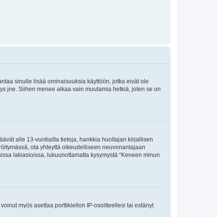
 antaa sinulle lisää ominaisuuksia käyttöön, jotka eivät ole
enyys jne. Siihen menee aikaa vain muutamia hetkiä, joten se on
vät alle 13-vuotiailta tietoja, hankkia huoltajan kirjallisen
teröitymässä, ota yhteyttä oikeudelliseen neuvonantajaan
isissa lakiasioissa, lukuunottamatta kysymystä “Keneen minun
oinut myös asettaa porttikiellon IP-osoitteellesi tai estänyt