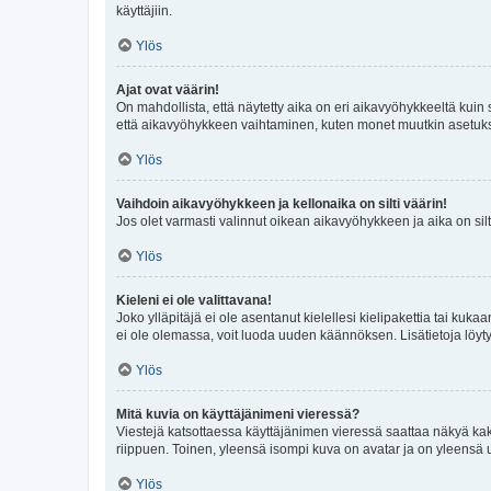
käyttäjiin.
Ylös
Ajat ovat väärin!
On mahdollista, että näytetty aika on eri aikavyöhykkeeltä kuin
että aikavyöhykkeen vaihtaminen, kuten monet muutkin asetukset o
Ylös
Vaihdoin aikavyöhykkeen ja kellonaika on silti väärin!
Jos olet varmasti valinnut oikean aikavyöhykkeen ja aika on silt
Ylös
Kieleni ei ole valittavana!
Joko ylläpitäjä ei ole asentanut kielellesi kielipakettia tai kuka
ei ole olemassa, voit luoda uuden käännöksen. Lisätietoja löyt
Ylös
Mitä kuvia on käyttäjänimeni vieressä?
Viestejä katsottaessa käyttäjänimen vieressä saattaa näkyä kaksi
riippuen. Toinen, yleensä isompi kuva on avatar ja on yleensä un
Ylös