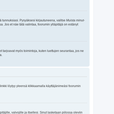
tä tunnuksiasi. Pysyäksesi kirjautuneena, valitse
Muista minut
-
sa. Jos et näe tätä valintaa, foorumin ylläpitäjä on estänyt
et tarjoavat myös toimintoja, kuten luettujen seurantaa, jos ne
a.
 linkki löytyy yleensä klikkaamalla käyttäjänimeäsi foorumin
äjille, valvojille ja itsellesi. Sinut lasketaan piilossa oleviin