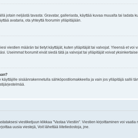
mällä jotain neljästä tavasta: Gravatar, galleriasta, käyttää kuvaa muualta tai ladata
äyttää avataria, ota yhteyttä foorumin ylläpitäjään.
iesi viestien määrän tai tietyt käyttäjät, kuten ylläpitäjät tai valvojat. Yleensä et vo
i. Useimmat foorumit eivät siedä tätä ja valvojat tai ylläpitäjät voivat yksinkertaise
aan?
le käyttäjille sisäänrakennetulla sähköpostilomakkeella ja vain jos ylläpitäjä sallii
stijärjestelmää.
stataksesi viestiketjuun klikkaa "Vastaa Viestiin". Viestien kirjoittaminen voi vaatia
joittaa uusia viestejä, Voit lähettää liitetiedostoja, jne.