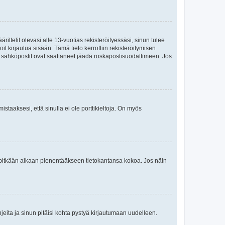
ttelit olevasi alle 13-vuotias rekisteröityessäsi, sinun tulee
it kirjautua sisään. Tämä tieto kerrottiin rekisteröitymisen
ai sähköpostit ovat saattaneet jäädä roskapostisuodattimeen. Jos
staaksesi, että sinulla ei ole porttikieltoja. On myös
neet pitkään aikaan pienentääkseen tietokantansa kokoa. Jos näin
jeita ja sinun pitäisi kohta pystyä kirjautumaan uudelleen.