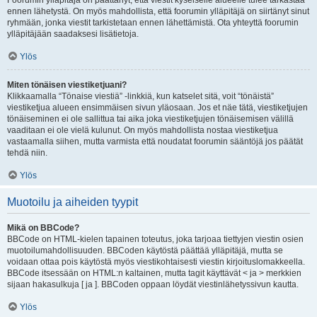
Foorumin ylläpitäjä on päättänyt, että viestit kyseiselle alueelle tulee tarkastaa
ennen lähetystä. On myös mahdollista, että foorumin ylläpitäjä on siirtänyt sinut
ryhmään, jonka viestit tarkistetaan ennen lähettämistä. Ota yhteyttä foorumin
ylläpitäjään saadaksesi lisätietoja.
Ylös
Miten tönäisen viestiketjuani?
Klikkaamalla “Tönaise viestiä” -linkkiä, kun katselet sitä, voit “tönäistä”
viestiketjua alueen ensimmäisen sivun yläosaan. Jos et näe tätä, viestiketjujen
tönäiseminen ei ole sallittua tai aika joka viestiketjujen tönäisemisen välillä
vaaditaan ei ole vielä kulunut. On myös mahdollista nostaa viestiketjua
vastaamalla siihen, mutta varmista että noudatat foorumin sääntöjä jos päätät
tehdä niin.
Ylös
Muotoilu ja aiheiden tyypit
Mikä on BBCode?
BBCode on HTML-kielen tapainen toteutus, joka tarjoaa tiettyjen viestin osien
muotoilumahdollisuuden. BBCoden käytöstä päättää ylläpitäjä, mutta se
voidaan ottaa pois käytöstä myös viestikohtaisesti viestin kirjoituslomakkeella.
BBCode itsessään on HTML:n kaltainen, mutta tagit käyttävät < ja > merkkien
sijaan hakasulkuja [ ja ]. BBCoden oppaan löydät viestinlähetyssivun kautta.
Ylös