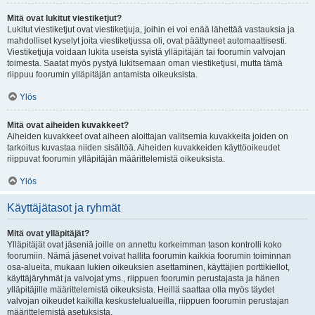
Mitä ovat lukitut viestiketjut?
Lukitut viestiketjut ovat viestiketjuja, joihin ei voi enää lähettää vastauksia ja
mahdolliset kyselyt joita viestiketjussa oli, ovat päättyneet automaattisesti.
Viestiketjuja voidaan lukita useista syistä ylläpitäjän tai foorumin valvojan
toimesta. Saatat myös pystyä lukitsemaan oman viestiketjusi, mutta tämä
riippuu foorumin ylläpitäjän antamista oikeuksista.
Ylös
Mitä ovat aiheiden kuvakkeet?
Aiheiden kuvakkeet ovat aiheen aloittajan valitsemia kuvakkeita joiden on
tarkoitus kuvastaa niiden sisältöä. Aiheiden kuvakkeiden käyttöoikeudet
riippuvat foorumin ylläpitäjän määrittelemistä oikeuksista.
Ylös
Käyttäjätasot ja ryhmät
Mitä ovat ylläpitäjät?
Ylläpitäjät ovat jäseniä joille on annettu korkeimman tason kontrolli koko
foorumiin. Nämä jäsenet voivat hallita foorumin kaikkia foorumin toiminnan
osa-alueita, mukaan lukien oikeuksien asettaminen, käyttäjien porttikiellot,
käyttäjäryhmät ja valvojat yms., riippuen foorumin perustajasta ja hänen
ylläpitäjille määrittelemistä oikeuksista. Heillä saattaa olla myös täydet
valvojan oikeudet kaikilla keskustelualueilla, riippuen foorumin perustajan
määrittelemistä asetuksista.