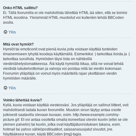
Onko HTML sallittu?
Ei. Tällä foorumilla ei ole mahdollista lähettää HTML:ää siten, että se toimisi
HTML-koodina. Yleisimmät HTML-muotoilut voi kuitenkin tehdä BBCoden
avulla.
Ylös
Mitä ovat hymiöt?
Hymiöt tai emoticonit ovat pieniä kuvia joita voidaan käyttää tunteiden
ilmaisemiseen lyhyitä koodeja käyttämällä. Esimerkiksi :) tarkoittaa iloista ja :(
tarkoittaa surullista. Hymiöiden täysi lista on nähtävillä
viestinlähetyslomakkeessa. Älä käytä hymiöitä liikaa, sillä ne voivat tehdä
viestistä lukukelvottoman ja valvoja voi poistaa niitä tai viestin kokonaan.
Foorumin ylläpitäjä on voinut myös määritellä rajan yksittäisen viestin
hymiöiden määrälle.
Ylös
Voinko lähettää kuvia?
Kyllä, kuvia voidaan käyttää viesteissäsi. Jos ylläpitäjä on sallinut liitteet, voit
mahdollisesti ladata kuvan foorumille. Muutoin sinun täytyy antaa osoite
julkisesti saatavilla olevaan kuvaan, esim. http://www.example.com/my-
picture.gif. Et voi antaa osoitetta omalla koneellasi oleviin kuviin (ellei se ole
yleinen palvelin) tai kuviin, jotka ovat käyttäjätunnistuksen takana, esim.
hotmail tai yahoo sähköpostilaatikot, salasanasuojatut sivustot, jne.
Näyttääksesi kuvan, käytä BBCoden [img]-tagia.