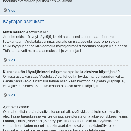
foorumin evästeiden poistaminen voi auttaa.
Ylös
Käyttäjän asetukset
Miten muutan asetuksiani?
Jos olet rekisteröitynyt käyttäjä, kaikki asetuksesi tallennetaan foorumin
tietokantaan. Muokataksesi niitä, vieraile omissa asetuksissa, johon vievä
linkki löytyy yleensä klikkaamalla käyttäjänimeäsi foorumin sivujen ylälaidassa.
Tätä kautta voit muokata asetuksiasi ja valintojasi.
Ylös
Kuinka estän käyttäjänimeni näkymisen paikalla olevissa käyttäjissä?
Omissa asetuksissasi, “Asetukset”-välilehdellä, löydät mahdollisuuden valita
Piilota paikallaolo
. Ottamalla tämän asetuksen käyttöön näyt vain ylläpitäjille,
valvojille ja itsellesi. Sinut lasketaan piilossa oleviin käyttäjiin.
Ylös
Ajat ovat väärin!
On mahdollista, että näytetty aika on eri aikavyöhykkeeltä kuin se jossa itse
olet. Tässä tapauksessa valitse omista asetuksista oma aikavyöhykkeesi, esim.
Lontoo, Pariisi, New York, Sidney, jne. Huomaathan, että aikavyöhykkeen
vaihtaminen, kuten monet muutkin asetukset ovat vain rekisteröityneille
käyttäjille. Jos et ole rekisteröitynyt, tämä on hyvä aika tehdä niin.