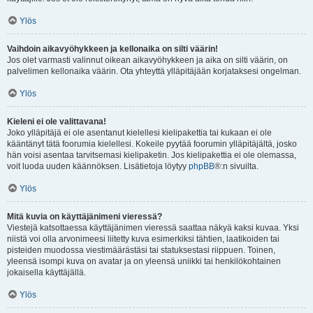
Ylös
Vaihdoin aikavyöhykkeen ja kellonaika on silti väärin!
Jos olet varmasti valinnut oikean aikavyöhykkeen ja aika on silti väärin, on
palvelimen kellonaika väärin. Ota yhteyttä ylläpitäjään korjataksesi ongelman.
Ylös
Kieleni ei ole valittavana!
Joko ylläpitäjä ei ole asentanut kielellesi kielipakettia tai kukaan ei ole
kääntänyt tätä foorumia kielellesi. Kokeile pyytää foorumin ylläpitäjältä, josko
hän voisi asentaa tarvitsemasi kielipaketin. Jos kielipakettia ei ole olemassa,
voit luoda uuden käännöksen. Lisätietoja löytyy
phpBB
®:n sivuilta.
Ylös
Mitä kuvia on käyttäjänimeni vieressä?
Viestejä katsottaessa käyttäjänimen vieressä saattaa näkyä kaksi kuvaa. Yksi
niistä voi olla arvonimeesi liitetty kuva esimerkiksi tähtien, laatikoiden tai
pisteiden muodossa viestimäärästäsi tai statuksestasi riippuen. Toinen,
yleensä isompi kuva on avatar ja on yleensä uniikki tai henkilökohtainen
jokaisella käyttäjällä.
Ylös