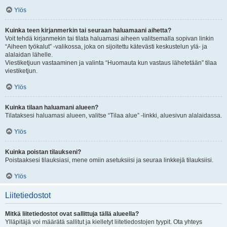
Ylös
Kuinka teen kirjanmerkin tai seuraan haluamaani aihetta?
Voit tehdä kirjanmekin tai tilata haluamasi aiheen valitsemalla sopivan linkin
“Aiheen työkalut” -valikossa, joka on sijoitettu kätevästi keskustelun ylä- ja
alalaidan lähelle.
Viestiketjuun vastaaminen ja valinta “Huomauta kun vastaus lähetetään” tilaa
viestiketjun.
Ylös
Kuinka tilaan haluamani alueen?
Tilataksesi haluamasi alueen, valitse “Tilaa alue” -linkki, aluesivun alalaidassa.
Ylös
Kuinka poistan tilaukseni?
Poistaaksesi tilauksiasi, mene omiin asetuksiisi ja seuraa linkkejä tilauksiisi.
Ylös
Liitetiedostot
Mitkä liitetiedostot ovat sallittuja tällä alueella?
Ylläpitäjä voi määrätä sallitut ja kielletyt liitetiedostojen tyypit. Ota yhteys