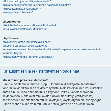
Mikä ero on kirjanmerkillä ja tilaamisella?
Kuinka teen kirjanmerkin tai seuraan haluamaani aihetta?
Kuinka tilaan haluamani alueen?
Kuinka poistan tilaukseni?
Liitetiedostot
Mitkä liitetiedostot ovat sallittuja tällä alueella?
Mistä löydän lähettämäni liitetiedostot?
phpBB -asiat
Kuka kirjoitti tämän foorumisovelluksen?
Miksi ominaisuutta X ei ole saatavilla?
Keneen minun tulee olla yhteydessä väärinkäytöstapauksissa tai lakiasioissa tähän
foorumiin liittyen?
Kuinka otan yhteyttä foorumin ylläpitäjään?
Kirjautumisen ja rekisteröitymisen ongelmat
Miksi minun pitää rekisteröityä?
Sinun ei välttämättä tarvitse, riippuu foorumin ylläpitäjästä, tarvitaanko
foorumilla kirjoittamiseen rekisteröitymistä. Rekisteröityminen voi kuitenkin
antaa sinulle lisää ominaisuuksia käyttöön, jotka eivät ole vieraiden
käytettävissä. Näitä ovat mm. avatar-kuvan määrittely, yksityisviestit,
sähköpostien lähettäminen muille käyttäjille, käyttäjäryhmien jäsenyys jne.
Siihen menee aikaa vain muutamia hetkiä, joten se on suositeltavaa.