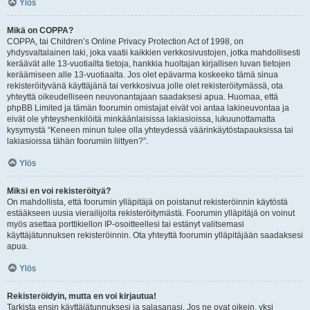
Ylös
Mikä on COPPA?
COPPA, tai Children’s Online Privacy Protection Act of 1998, on
yhdysvaltalainen laki, joka vaatii kaikkien verkkosivustojen, jotka mahdollisesti
keräävät alle 13-vuotiailta tietoja, hankkia huoltajan kirjallisen luvan tietojen
keräämiseen alle 13-vuotiaalta. Jos olet epävarma koskeeko tämä sinua
rekisteröityvänä käyttäjänä tai verkkosivua jolle olet rekisteröitymässä, ota
yhteyttä oikeudelliseen neuvonantajaan saadaksesi apua. Huomaa, että
phpBB Limited ja tämän foorumin omistajat eivät voi antaa lakineuvontaa ja
eivät ole yhteyshenkilöitä minkäänlaisissa lakiasioissa, lukuunottamatta
kysymystä “Keneen minun tulee olla yhteydessä väärinkäytöstapauksissa tai
lakiasioissa tähän foorumiin liittyen?”.
Ylös
Miksi en voi rekisteröityä?
On mahdollista, että foorumin ylläpitäjä on poistanut rekisteröinnin käytöstä
estääkseen uusia vierailijoita rekisteröitymästä. Foorumin ylläpitäjä on voinut
myös asettaa porttikiellon IP-osoitteellesi tai estänyt valitsemasi
käyttäjätunnuksen rekisteröinnin. Ota yhteyttä foorumin ylläpitäjään saadaksesi
apua.
Ylös
Rekisteröidyin, mutta en voi kirjautua!
Tarkista ensin käyttäjätunnuksesi ja salasanasi. Jos ne ovat oikein, yksi