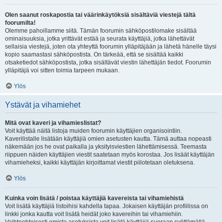
Olen saanut roskapostia tai väärinkäytöksiä sisältäviä viestejä tältä
foorumilta!
Olemme pahoillamme siitä. Tämän foorumin sähköpostilomake sisältää
ominaisuuksia, jotka yrittävät estää ja seurata käyttäjiä, jotka lähettävät
sellaisia viestejä, joten ota yhteyttä foorumin ylläpitäjään ja lähetä hänelle täysi
kopio saamastasi sähköpostista. On tärkeää, että se sisältää kaikki
otsaketiedot sähköpostista, jotka sisältävät viestin lähettäjän tiedot. Foorumin
ylläpitäjä voi sitten toimia tarpeen mukaan.
Ylös
Ystävät ja vihamiehet
Mitä ovat kaveri ja vihamieslistat?
Voit käyttää näitä listoja muiden foorumin käyttäjien organisointiin.
Kaverilistalle lisätään käyttäjiä omien asetusten kautta. Tämä auttaa nopeasti
näkemään jos he ovat paikalla ja yksityisviestien lähettämisessä. Teemasta
riippuen näiden käyttäjien viestit saatetaan myös korostaa. Jos lisäät käyttäjän
vihamieheksi, kaikki käyttäjän kirjoittamat viestit piilotetaan oletuksena.
Ylös
Kuinka voin lisätä / poistaa käyttäjiä kavereista tai vihamiehistä
Voit lisätä käyttäjiä listoihisi kahdella tapaa. Jokaisen käyttäjän profiilissa on
linkki jonka kautta voit lisätä heidät joko kavereihin tai vihamiehiin.