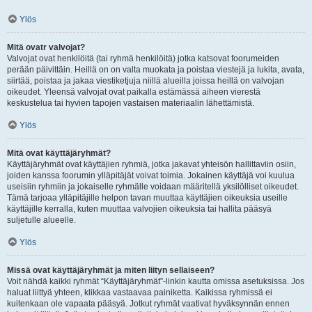
Ylös
Mitä ovatr valvojat?
Valvojat ovat henkilöitä (tai ryhmä henkilöitä) jotka katsovat foorumeiden
perään päivittäin. Heillä on on valta muokata ja poistaa viestejä ja lukita, avata,
siirtää, poistaa ja jakaa viestiketjuja niillä alueilla joissa heillä on valvojan
oikeudet. Yleensä valvojat ovat paikalla estämässä aiheen vierestä
keskustelua tai hyvien tapojen vastaisen materiaalin lähettämistä.
Ylös
Mitä ovat käyttäjäryhmät?
Käyttäjäryhmät ovat käyttäjien ryhmiä, jotka jakavat yhteisön hallittaviin osiin,
joiden kanssa foorumin ylläpitäjät voivat toimia. Jokainen käyttäjä voi kuulua
useisiin ryhmiin ja jokaiselle ryhmälle voidaan määritellä yksilölliset oikeudet.
Tämä tarjoaa ylläpitäjille helpon tavan muuttaa käyttäjien oikeuksia useille
käyttäjille kerralla, kuten muuttaa valvojien oikeuksia tai hallita pääsyä
suljetulle alueelle.
Ylös
Missä ovat käyttäjäryhmät ja miten liityn sellaiseen?
Voit nähdä kaikki ryhmät “Käyttäjäryhmät”-linkin kautta omissa asetuksissa. Jos
haluat liittyä yhteen, klikkaa vastaavaa painiketta. Kaikissa ryhmissä ei
kuitenkaan ole vapaata pääsyä. Jotkut ryhmät vaativat hyväksynnän ennen