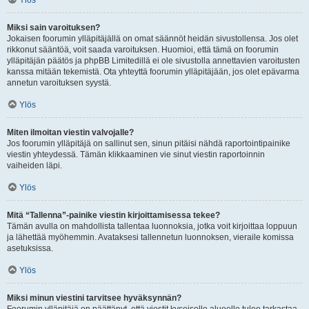
Ylös
Miksi sain varoituksen?
Jokaisen foorumin ylläpitäjällä on omat säännöt heidän sivustollensa. Jos olet
rikkonut sääntöä, voit saada varoituksen. Huomioi, että tämä on foorumin
ylläpitäjän päätös ja phpBB Limitedillä ei ole sivustolla annettavien varoitusten
kanssa mitään tekemistä. Ota yhteyttä foorumin ylläpitäjään, jos olet epävarma
annetun varoituksen syystä.
Ylös
Miten ilmoitan viestin valvojalle?
Jos foorumin ylläpitäjä on sallinut sen, sinun pitäisi nähdä raportointipainike
viestin yhteydessä. Tämän klikkaaminen vie sinut viestin raportoinnin
vaiheiden läpi.
Ylös
Mitä “Tallenna”-painike viestin kirjoittamisessa tekee?
Tämän avulla on mahdollista tallentaa luonnoksia, jotka voit kirjoittaa loppuun
ja lähettää myöhemmin. Avataksesi tallennetun luonnoksen, vieraile komissa
asetuksissa.
Ylös
Miksi minun viestini tarvitsee hyväksynnän?