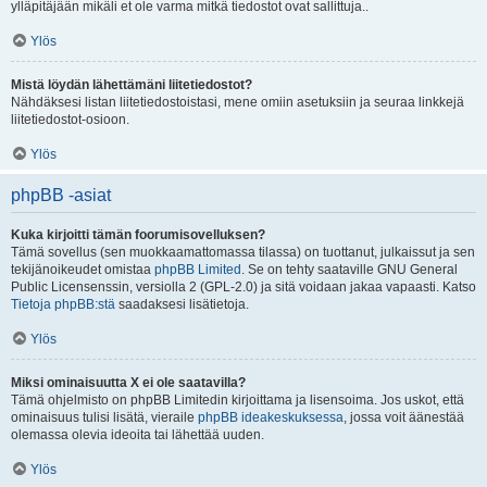
ylläpitäjään mikäli et ole varma mitkä tiedostot ovat sallittuja..
Ylös
Mistä löydän lähettämäni liitetiedostot?
Nähdäksesi listan liitetiedostoistasi, mene omiin asetuksiin ja seuraa linkkejä
liitetiedostot-osioon.
Ylös
phpBB -asiat
Kuka kirjoitti tämän foorumisovelluksen?
Tämä sovellus (sen muokkaamattomassa tilassa) on tuottanut, julkaissut ja sen
tekijänoikeudet omistaa
phpBB Limited
. Se on tehty saataville GNU General
Public Licensenssin, versiolla 2 (GPL-2.0) ja sitä voidaan jakaa vapaasti. Katso
Tietoja phpBB:stä
saadaksesi lisätietoja.
Ylös
Miksi ominaisuutta X ei ole saatavilla?
Tämä ohjelmisto on phpBB Limitedin kirjoittama ja lisensoima. Jos uskot, että
ominaisuus tulisi lisätä, vieraile
phpBB ideakeskuksessa
, jossa voit äänestää
olemassa olevia ideoita tai lähettää uuden.
Ylös