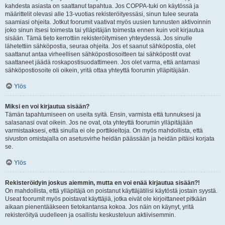
kahdesta asiasta on saattanut tapahtua. Jos COPPA-tuki on käytössä ja
määrittelit olevasi alle 13-vuotias rekisteröityessäsi, sinun tulee seurata
saamiasi ohjeita. Jotkut foorumit vaativat myös uusien tunnusten aktivoinnin
joko sinun itsesi toimesta tai ylläpitäjän toimesta ennen kuin voit kirjautua
sisään. Tämä tieto kerrottiin rekisteröitymisen yhteydessä. Jos sinulle
lähetettiin sähköpostia, seuraa ohjeita. Jos et saanut sähköpostia, olet
saattanut antaa virheellisen sähköpostiosoitteen tai sähköpostit ovat
saattaneet jäädä roskapostisuodattimeen. Jos olet varma, että antamasi
sähköpostiosoite oli oikein, yritä ottaa yhteyttä foorumin ylläpitäjään.
Ylös
Miksi en voi kirjautua sisään?
Tämän tapahtumiseen on useita syitä. Ensin, varmista että tunnuksesi ja
salasanasi ovat oikein. Jos ne ovat, ota yhteyttä foorumin ylläpitäjään
varmistaaksesi, että sinulla ei ole porttikieltoja. On myös mahdollista, että
sivuston omistajalla on asetusvirhe heidän päässään ja heidän pitäisi korjata
se.
Ylös
Rekisteröidyin joskus aiemmin, mutta en voi enää kirjautua sisään?!
On mahdollista, että ylläpitäjä on poistanut käyttäjätilisi käytöstä jostain syystä.
Useat foorumit myös poistavat käyttäjiä, jotka eivät ole kirjoittaneet pitkään
aikaan pienentääkseen tietokantansa kokoa. Jos näin on käynyt, yritä
rekisteröityä uudelleen ja osallistu keskusteluun aktiivisemmin.