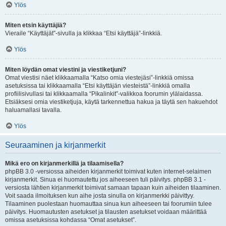
Ylös
Miten etsin käyttäjiä?
Vieraile “Käyttäjät”-sivulla ja klikkaa “Etsi käyttäjä”-linkkiä.
Ylös
Miten löydän omat viestini ja viestiketjuni?
Omat viestisi näet klikkaamalla “Katso omia viestejäsi”-linkkiä omissa
asetuksissa tai klikkaamalla “Etsi käyttäjän viesteistä”-linkkiä omalla
profiilisivullasi tai klikkaamalla “Pikalinkit”-valikkoa foorumin ylälaidassa.
Etsiäksesi omia viestiketjuja, käytä tarkennettua hakua ja täytä sen hakuehdot
haluamallasi tavalla.
Ylös
Seuraaminen ja kirjanmerkit
Mikä ero on kirjanmerkillä ja tilaamisella?
phpBB 3.0 -versiossa aiheiden kirjanmerkit toimivat kuten internet-selaimen
kirjanmerkit. Sinua ei huomautettu jos aiheeseen tuli päivitys. phpBB 3.1 -
versiosta lähtien kirjanmerkit toimivat samaan tapaan kuin aiheiden tilaaminen.
Voit saada ilmoituksen kun aihe josta sinulla on kirjanmerkki päivittyy.
Tilaaminen puolestaan huomauttaa sinua kun aiheeseen tai foorumiin tulee
päivitys. Huomautusten asetukset ja tilausten asetukset voidaan määrittää
omissa asetuksissa kohdassa “Omat asetukset”.