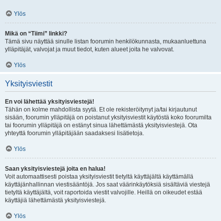
Ylös
Mikä on “Tiimi” linkki?
Tämä sivu näyttää sinulle listan foorumin henkilökunnasta, mukaanluettuna
ylläpitäjät, valvojat ja muut tiedot, kuten alueet joita he valvovat.
Ylös
Yksityisviestit
En voi lähettää yksityisviestejä!
Tähän on kolme mahdollista syytä. Et ole rekisteröitynyt ja/tai kirjautunut
sisään, foorumin ylläpitäjä on poistanut yksityisviestit käytöstä koko foorumilta
tai foorumin ylläpitäjä on estänyt sinua lähettämästä yksityisviestejä. Ota
yhteyttä foorumin ylläpitäjään saadaksesi lisätietoja.
Ylös
Saan yksityisviestejä joita en halua!
Voit automaattisesti poistaa yksityisviestit tietyltä käyttäjältä käyttämällä
käyttäjänhallinnan viestisääntöjä. Jos saat väärinkäytöksiä sisältäviä viestejä
tietyltä käyttäjältä, voit raportoida viestit valvojille. Heillä on oikeudet estää
käyttäjiä lähettämästä yksityisviestejä.
Ylös