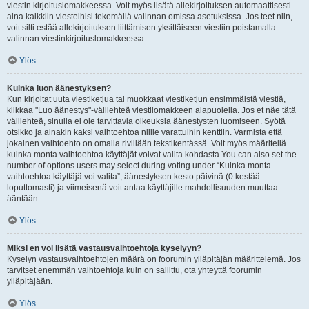
viestin kirjoituslomakkeessa. Voit myös lisätä allekirjoituksen automaattisesti
aina kaikkiin viesteihisi tekemällä valinnan omissa asetuksissa. Jos teet niin,
voit silti estää allekirjoituksen liittämisen yksittäiseen viestiin poistamalla
valinnan viestinkirjoituslomakkeessa.
Ylös
Kuinka luon äänestyksen?
Kun kirjoitat uuta viestiketjua tai muokkaat viestiketjun ensimmäistä viestiä,
klikkaa "Luo äänestys"-välilehteä viestilomakkeen alapuolella. Jos et näe tätä
välilehteä, sinulla ei ole tarvittavia oikeuksia äänestysten luomiseen. Syötä
otsikko ja ainakin kaksi vaihtoehtoa niille varattuihin kenttiin. Varmista että
jokainen vaihtoehto on omalla rivillään tekstikentässä. Voit myös määritellä
kuinka monta vaihtoehtoa käyttäjät voivat valita kohdasta You can also set the
number of options users may select during voting under “Kuinka monta
vaihtoehtoa käyttäjä voi valita”, äänestyksen kesto päivinä (0 kestää
loputtomasti) ja viimeisenä voit antaa käyttäjille mahdollisuuden muuttaa
ääntään.
Ylös
Miksi en voi lisätä vastausvaihtoehtoja kyselyyn?
Kyselyn vastausvaihtoehtojen määrä on foorumin ylläpitäjän määrittelemä. Jos
tarvitset enemmän vaihtoehtoja kuin on sallittu, ota yhteyttä foorumin
ylläpitäjään.
Ylös