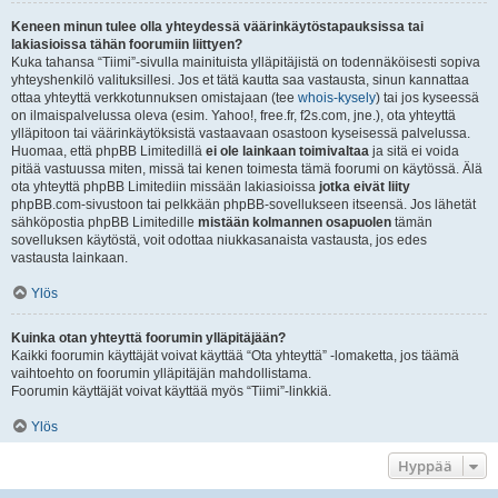
Keneen minun tulee olla yhteydessä väärinkäytöstapauksissa tai
lakiasioissa tähän foorumiin liittyen?
Kuka tahansa “Tiimi”-sivulla mainituista ylläpitäjistä on todennäköisesti sopiva
yhteyshenkilö valituksillesi. Jos et tätä kautta saa vastausta, sinun kannattaa
ottaa yhteyttä verkkotunnuksen omistajaan (tee
whois-kysely
) tai jos kyseessä
on ilmaispalvelussa oleva (esim. Yahoo!, free.fr, f2s.com, jne.), ota yhteyttä
ylläpitoon tai väärinkäytöksistä vastaavaan osastoon kyseisessä palvelussa.
Huomaa, että phpBB Limitedillä
ei ole lainkaan toimivaltaa
ja sitä ei voida
pitää vastuussa miten, missä tai kenen toimesta tämä foorumi on käytössä. Älä
ota yhteyttä phpBB Limitediin missään lakiasioissa
jotka eivät liity
phpBB.com-sivustoon tai pelkkään phpBB-sovellukseen itseensä. Jos lähetät
sähköpostia phpBB Limitedille
mistään kolmannen osapuolen
tämän
sovelluksen käytöstä, voit odottaa niukkasanaista vastausta, jos edes
vastausta lainkaan.
Ylös
Kuinka otan yhteyttä foorumin ylläpitäjään?
Kaikki foorumin käyttäjät voivat käyttää “Ota yhteyttä” -lomaketta, jos täämä
vaihtoehto on foorumin ylläpitäjän mahdollistama.
Foorumin käyttäjät voivat käyttää myös “Tiimi”-linkkiä.
Ylös
Hyppää