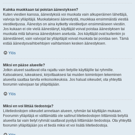
Kuinka muokkaan tai poistan äänestyksen?
Kuten viestien kanssa, äänestyksiä voi muokata vain alkuperäinen lähettäjä,
valvoja tai ylläpitäjä. Muokataksesi äänestystä, muokkaa ensimmäistä viestiä
viestiketjussa. Äänestys on aina kytketty viestiketjun ensimmäiseen viestiin.
Jos kukaan ei ole vielä äänestänyt, käyttäjät voivat poistaa äänestyksen tai
muokata mitä tahansa äänestyksen asetusta. Jos käyttäjät ovat kuitenkin jo
äänestäneet, vain valvojat tai ylläpitäjät voivat muokata tai poistaa sen. Tämä
estää äänestysvaihtoehtojen vaihtamisen kesken äänestyksen.
Ylös
Miksi en pääse alueelle?
Jotkin alueet saattavat olla rajattu vain tietyille käyttäjille tai ryhmille.
Katsoaksesi, lukeaksesi, kirjoittaaksesi tai muiden toimintojen tekeminen
alueella saattaa tarvita erikoisoikeuksia. Jos haluat oikeudet, ota yhteyttä
foorumin valvojaan tai ylläpitäjään.
Ylös
Miksi en voi liittää tiedostoja?
Liitetiedostojen oikeudet annetaan alueen, ryhmän tai käyttäjän mukaan.
Foorumin ylläpitäjä ei välttämättä ole sallinut liitetiedostojen liittämistä tietyllä
alueella tai vain tietyt ryhmät saattavat pystyä liittämään tiedostoja. Ota yhteyttä
foorumin ylläpitäjään jos et tiedä miksi et voi lisätä liitetiedostoja.