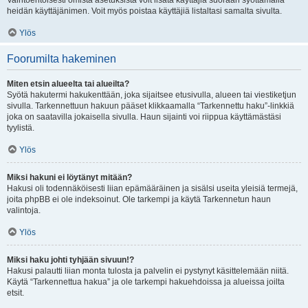
Vaihtoehtoisesti omista asetuksista voit lisätä käyttäjiä suoraan syöttämällä
heidän käyttäjänimen. Voit myös poistaa käyttäjiä listaltasi samalta sivulta.
Ylös
Foorumilta hakeminen
Miten etsin alueelta tai alueilta?
Syötä hakutermi hakukenttään, joka sijaitsee etusivulla, alueen tai viestiketjun
sivulla. Tarkennettuun hakuun pääset klikkaamalla “Tarkennettu haku”-linkkiä
joka on saatavilla jokaisella sivulla. Haun sijainti voi riippua käyttämästäsi
tyylistä.
Ylös
Miksi hakuni ei löytänyt mitään?
Hakusi oli todennäköisesti liian epämääräinen ja sisälsi useita yleisiä termejä,
joita phpBB ei ole indeksoinut. Ole tarkempi ja käytä Tarkennetun haun
valintoja.
Ylös
Miksi haku johti tyhjään sivuun!?
Hakusi palautti liian monta tulosta ja palvelin ei pystynyt käsittelemään niitä.
Käytä “Tarkennettua hakua” ja ole tarkempi hakuehdoissa ja alueissa joilta
etsit.