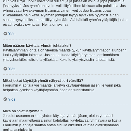
kuin voit liittyä. Jotkut voivat olla suljettuja ja joissakin voi olla jopa piilotettuja
jäsenyyksiä. Jos ryhmä on avoin, voit liittyä siihen klikkaamalla painiketta. Jos
ryhmä vaatii hyväksynnän liittymistä varten, voit pyytää liittymislupaa
klikkaamalla painiketta. Ryhmän johtajan täytyy hyväksyä pyyntösi ja hän
saattaa kysyä miksi haluat liittyä ryhmään. Älä häiriköi ryhmän ylläpitäjiä jos he
eivät hyväksy pyyntöäsi. Heillä on syynsä.
Ylös
Miten pääsen käyttäjäryhmän johtajaksi?
Käyttäjäryhmän johtaja on yleensä määritelty, kun käyttäjäryhmät on alunperin
luotu ylläpitäjän toimesta. Jos haluat luoda käyttäjäryhmän, ensimmäinen
yhteyshenkilösi tulisi olla ylläpitäjä. Kokeile yksityisviestin lähettämistä.
Ylös
Miksi jotkut käyttäjäryhmät näkyvät eri väreillä?
Foorumin ylläpitäjä voi määritellä tietyn käyttäjäryhmän jäsenille värin joka
helpottaa kyseisen käyttäjäryhmän jäsenten tunnistamista.
Ylös
Mikä on “oletusryhmä”?
Jos olet useamman kuin yhden käyttäjäryhmän jäsen, oletusryhmääsi
käytetään määriteltäessä sinun kohdallasi käytettävää ryhmäväriä ja titteliä.
Foorumin ylläpitäjä saattaa antaa sinulle oikeudet vaihtaa oletusryhmääsi
omista asetuksista.