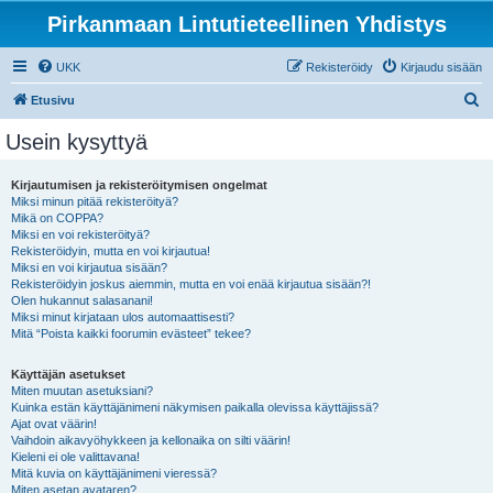
Pirkanmaan Lintutieteellinen Yhdistys
UKK
Rekisteröidy
Kirjaudu sisään
E
Etusivu
t
Usein kysyttyä
s
i
Kirjautumisen ja rekisteröitymisen ongelmat
Miksi minun pitää rekisteröityä?
Mikä on COPPA?
Miksi en voi rekisteröityä?
Rekisteröidyin, mutta en voi kirjautua!
Miksi en voi kirjautua sisään?
Rekisteröidyin joskus aiemmin, mutta en voi enää kirjautua sisään?!
Olen hukannut salasanani!
Miksi minut kirjataan ulos automaattisesti?
Mitä “Poista kaikki foorumin evästeet” tekee?
Käyttäjän asetukset
Miten muutan asetuksiani?
Kuinka estän käyttäjänimeni näkymisen paikalla olevissa käyttäjissä?
Ajat ovat väärin!
Vaihdoin aikavyöhykkeen ja kellonaika on silti väärin!
Kieleni ei ole valittavana!
Mitä kuvia on käyttäjänimeni vieressä?
Miten asetan avataren?