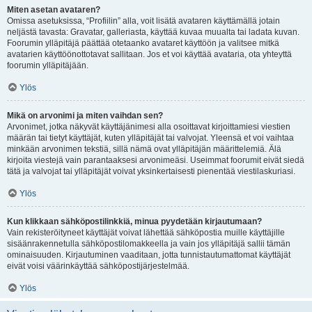
Miten asetan avataren?
Omissa asetuksissa, “Profiilin” alla, voit lisätä avataren käyttämällä jotain
neljästä tavasta: Gravatar, galleriasta, käyttää kuvaa muualta tai ladata kuvan.
Foorumin ylläpitäjä päättää otetaanko avataret käyttöön ja valitsee mitkä
avatarien käyttöönottotavat sallitaan. Jos et voi käyttää avataria, ota yhteyttä
foorumin ylläpitäjään.
Ylös
Mikä on arvonimi ja miten vaihdan sen?
Arvonimet, jotka näkyvät käyttäjänimesi alla osoittavat kirjoittamiesi viestien
määrän tai tietyt käyttäjät, kuten ylläpitäjät tai valvojat. Yleensä et voi vaihtaa
minkään arvonimen tekstiä, sillä nämä ovat ylläpitäjän määrittelemiä. Älä
kirjoita viestejä vain parantaaksesi arvonimeäsi. Useimmat foorumit eivät siedä
tätä ja valvojat tai ylläpitäjät voivat yksinkertaisesti pienentää viestilaskuriasi.
Ylös
Kun klikkaan sähköpostilinkkiä, minua pyydetään kirjautumaan?
Vain rekisteröityneet käyttäjät voivat lähettää sähköpostia muille käyttäjille
sisäänrakennetulla sähköpostilomakkeella ja vain jos ylläpitäjä sallii tämän
ominaisuuden. Kirjautuminen vaaditaan, jotta tunnistautumattomat käyttäjät
eivät voisi väärinkäyttää sähköpostijärjestelmää.
Ylös