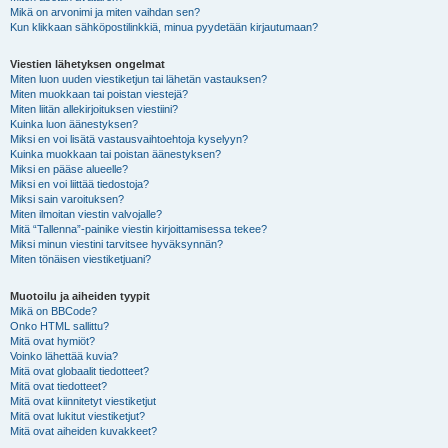
Mikä on arvonimi ja miten vaihdan sen?
Kun klikkaan sähköpostilinkkiä, minua pyydetään kirjautumaan?
Viestien lähetyksen ongelmat
Miten luon uuden viestiketjun tai lähetän vastauksen?
Miten muokkaan tai poistan viestejä?
Miten liitän allekirjoituksen viestiini?
Kuinka luon äänestyksen?
Miksi en voi lisätä vastausvaihtoehtoja kyselyyn?
Kuinka muokkaan tai poistan äänestyksen?
Miksi en pääse alueelle?
Miksi en voi liittää tiedostoja?
Miksi sain varoituksen?
Miten ilmoitan viestin valvojalle?
Mitä “Tallenna”-painike viestin kirjoittamisessa tekee?
Miksi minun viestini tarvitsee hyväksynnän?
Miten tönäisen viestiketjuani?
Muotoilu ja aiheiden tyypit
Mikä on BBCode?
Onko HTML sallittu?
Mitä ovat hymiöt?
Voinko lähettää kuvia?
Mitä ovat globaalit tiedotteet?
Mitä ovat tiedotteet?
Mitä ovat kiinnitetyt viestiketjut
Mitä ovat lukitut viestiketjut?
Mitä ovat aiheiden kuvakkeet?