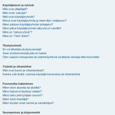
Käyttäjätasot ja ryhmät
Mitä ovat ylläpitäjät?
Mitä ovatr valvojat?
Mitä ovat käyttäjäryhmät?
Missä ovat käyttäjäryhmät ja miten liityn sellaiseen?
Miten pääsen käyttäjäryhmän johtajaksi?
Miksi jotkut käyttäjäryhmät näkyvät eri väreillä?
Mikä on “oletusryhmä”?
Mikä on “Tiimi” linkki?
Yksityisviestit
En voi lähettää yksityisviestejä!
Saan yksityisviestejä joita en halua!
Olen saanut roskapostia tai väärinkäytöksiä sisältäviä viestejä tältä foorumilta!
Ystävät ja vihamiehet
Mitä ovat kaveri ja vihamieslistat?
Kuinka voin lisätä / poistaa käyttäjiä kavereista tai vihamiehistä
Foorumilta hakeminen
Miten etsin alueelta tai alueilta?
Miksi hakuni ei löytänyt mitään?
Miksi haku johti tyhjään sivuun!?
Miten etsin käyttäjiä?
Miten löydän omat viestini ja viestiketjuni?
Seuraaminen ja kirjanmerkit