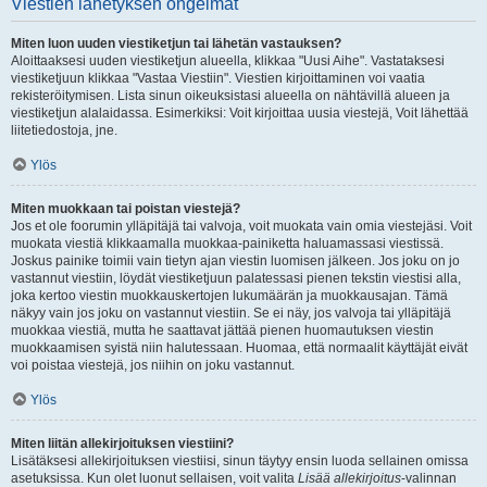
Viestien lähetyksen ongelmat
Miten luon uuden viestiketjun tai lähetän vastauksen?
Aloittaaksesi uuden viestiketjun alueella, klikkaa "Uusi Aihe". Vastataksesi
viestiketjuun klikkaa "Vastaa Viestiin". Viestien kirjoittaminen voi vaatia
rekisteröitymisen. Lista sinun oikeuksistasi alueella on nähtävillä alueen ja
viestiketjun alalaidassa. Esimerkiksi: Voit kirjoittaa uusia viestejä, Voit lähettää
liitetiedostoja, jne.
Ylös
Miten muokkaan tai poistan viestejä?
Jos et ole foorumin ylläpitäjä tai valvoja, voit muokata vain omia viestejäsi. Voit
muokata viestiä klikkaamalla muokkaa-painiketta haluamassasi viestissä.
Joskus painike toimii vain tietyn ajan viestin luomisen jälkeen. Jos joku on jo
vastannut viestiin, löydät viestiketjuun palatessasi pienen tekstin viestisi alla,
joka kertoo viestin muokkauskertojen lukumäärän ja muokkausajan. Tämä
näkyy vain jos joku on vastannut viestiin. Se ei näy, jos valvoja tai ylläpitäjä
muokkaa viestiä, mutta he saattavat jättää pienen huomautuksen viestin
muokkaamisen syistä niin halutessaan. Huomaa, että normaalit käyttäjät eivät
voi poistaa viestejä, jos niihin on joku vastannut.
Ylös
Miten liitän allekirjoituksen viestiini?
Lisätäksesi allekirjoituksen viestiisi, sinun täytyy ensin luoda sellainen omissa
asetuksissa. Kun olet luonut sellaisen, voit valita
Lisää allekirjoitus
-valinnan