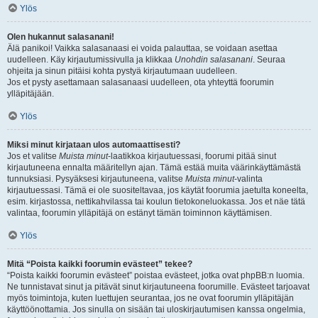
Ylös
Olen hukannut salasanani!
Älä panikoi! Vaikka salasanaasi ei voida palauttaa, se voidaan asettaa
uudelleen. Käy kirjautumissivulla ja klikkaa
Unohdin salasanani
. Seuraa
ohjeita ja sinun pitäisi kohta pystyä kirjautumaan uudelleen.
Jos et pysty asettamaan salasanaasi uudelleen, ota yhteyttä foorumin
ylläpitäjään.
Ylös
Miksi minut kirjataan ulos automaattisesti?
Jos et valitse
Muista minut
-laatikkoa kirjautuessasi, foorumi pitää sinut
kirjautuneena ennalta määritellyn ajan. Tämä estää muita väärinkäyttämästä
tunnuksiasi. Pysyäksesi kirjautuneena, valitse
Muista minut
-valinta
kirjautuessasi. Tämä ei ole suositeltavaa, jos käytät foorumia jaetulta koneelta,
esim. kirjastossa, nettikahvilassa tai koulun tietokoneluokassa. Jos et näe tätä
valintaa, foorumin ylläpitäjä on estänyt tämän toiminnon käyttämisen.
Ylös
Mitä “Poista kaikki foorumin evästeet” tekee?
“Poista kaikki foorumin evästeet” poistaa evästeet, jotka ovat phpBB:n luomia.
Ne tunnistavat sinut ja pitävät sinut kirjautuneena foorumille. Evästeet tarjoavat
myös toimintoja, kuten luettujen seurantaa, jos ne ovat foorumin ylläpitäjän
käyttöönottamia. Jos sinulla on sisään tai uloskirjautumisen kanssa ongelmia,