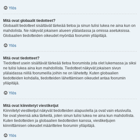
Ylös
Mitä ovat globaalit tiedotteet?
Globaalit tiedotteet sisältävät tärkeää tietoa ja sinun tulisi lukea ne aina kun on
mahdolista. Ne näkyvät jokaisen alueen ylälaidassa ja omissa asetuksissa.
Globaalien tiedotteiden oikeudet myöntää foorumin ylläpitäjä.
Ylös
Mitä ovat tiedotteet?
Tiedotteet usein sisältävät tärkeää tietoa foorumista jota olet lukemassa ja siksi
ne tulisi lukea aina kun mahdollista. Tiedotteet näkyvät jokaisen sivun
ylälaidassa niillä foorumeilla joihin ne on lähetetty. Kuten globaalien
tiedotteiden kohdalla, tiedotteiden lähettämisen oikeudet antaa foorumin
ylläpitäjä.
Ylös
Mitä ovat kiinnitetyt viestiketjut
Kiinnitetyt viestiketjut näkyvät tiedotteiden alapuolella ja ovat vain etusivulla.
Ne ovat yleensä aika tärkeitä, joten sinun tulisi lukea ne aina kun mahdollista.
Kuten tiedotteiden ja globaalien tiedotteiden kanssa, viestiketjujen
kiinnittämisen oikeudet määrittelee foorumin ylläpitäjä.
Ylös