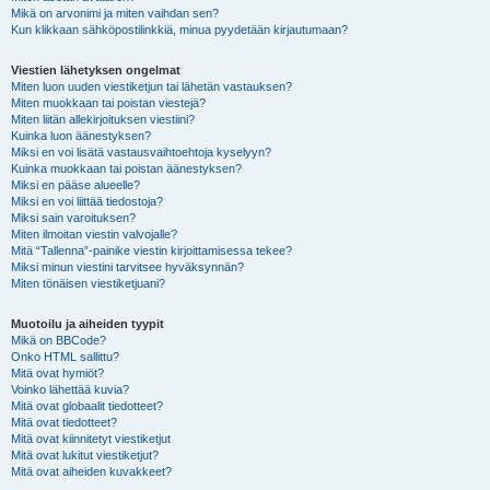
Mikä on arvonimi ja miten vaihdan sen?
Kun klikkaan sähköpostilinkkiä, minua pyydetään kirjautumaan?
Viestien lähetyksen ongelmat
Miten luon uuden viestiketjun tai lähetän vastauksen?
Miten muokkaan tai poistan viestejä?
Miten liitän allekirjoituksen viestiini?
Kuinka luon äänestyksen?
Miksi en voi lisätä vastausvaihtoehtoja kyselyyn?
Kuinka muokkaan tai poistan äänestyksen?
Miksi en pääse alueelle?
Miksi en voi liittää tiedostoja?
Miksi sain varoituksen?
Miten ilmoitan viestin valvojalle?
Mitä “Tallenna”-painike viestin kirjoittamisessa tekee?
Miksi minun viestini tarvitsee hyväksynnän?
Miten tönäisen viestiketjuani?
Muotoilu ja aiheiden tyypit
Mikä on BBCode?
Onko HTML sallittu?
Mitä ovat hymiöt?
Voinko lähettää kuvia?
Mitä ovat globaalit tiedotteet?
Mitä ovat tiedotteet?
Mitä ovat kiinnitetyt viestiketjut
Mitä ovat lukitut viestiketjut?
Mitä ovat aiheiden kuvakkeet?