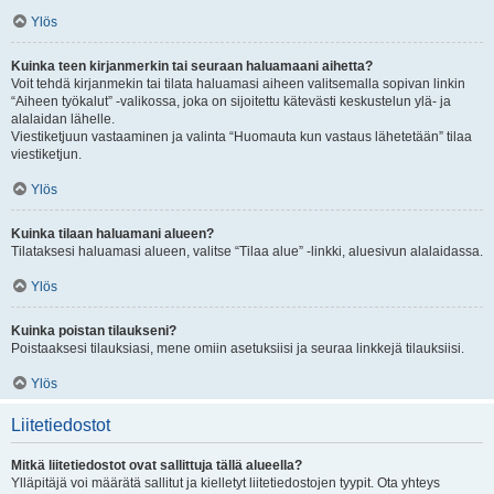
Ylös
Kuinka teen kirjanmerkin tai seuraan haluamaani aihetta?
Voit tehdä kirjanmekin tai tilata haluamasi aiheen valitsemalla sopivan linkin
“Aiheen työkalut” -valikossa, joka on sijoitettu kätevästi keskustelun ylä- ja
alalaidan lähelle.
Viestiketjuun vastaaminen ja valinta “Huomauta kun vastaus lähetetään” tilaa
viestiketjun.
Ylös
Kuinka tilaan haluamani alueen?
Tilataksesi haluamasi alueen, valitse “Tilaa alue” -linkki, aluesivun alalaidassa.
Ylös
Kuinka poistan tilaukseni?
Poistaaksesi tilauksiasi, mene omiin asetuksiisi ja seuraa linkkejä tilauksiisi.
Ylös
Liitetiedostot
Mitkä liitetiedostot ovat sallittuja tällä alueella?
Ylläpitäjä voi määrätä sallitut ja kielletyt liitetiedostojen tyypit. Ota yhteys