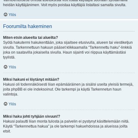
Vaihtoehtoisesti omista asetuksista voit lisätä käyttäjiä suoraan syöttämällä
heidän käyttäjänimen. Voit myös poistaa käyttäjiä listaltasi samalta sivulta.
Ylös
Foorumilta hakeminen
Miten etsin alueelta tai alueilta?
Syötä hakutermi hakukenttään, joka sijaitsee etusivulla, alueen tai viestiketjun
sivulla. Tarkennettuun hakuun pääset klikkaamalla “Tarkennettu haku”-linkkiä
joka on saatavilla jokaisella sivulla. Haun sijainti voi riippua käyttämästäsi
tyylistä.
Ylös
Miksi hakuni ei löytänyt mitään?
Hakusi oli todennäköisesti liian epämääräinen ja sisälsi useita yleisiä termejä,
joita phpBB ei ole indeksoinut. Ole tarkempi ja käytä Tarkennetun haun
valintoja.
Ylös
Miksi haku johti tyhjään sivuun!?
Hakusi palautti liian monta tulosta ja palvelin ei pystynyt käsittelemään niitä.
Käytä “Tarkennettua hakua” ja ole tarkempi hakuehdoissa ja alueissa joilta
etsit.