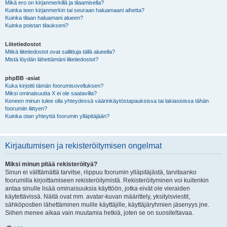
Mikä ero on kirjanmerkillä ja tilaamisella?
Kuinka teen kirjanmerkin tai seuraan haluamaani aihetta?
Kuinka tilaan haluamani alueen?
Kuinka poistan tilaukseni?
Liitetiedostot
Mitkä liitetiedostot ovat sallittuja tällä alueella?
Mistä löydän lähettämäni liitetiedostot?
phpBB -asiat
Kuka kirjoitti tämän foorumisovelluksen?
Miksi ominaisuutta X ei ole saatavilla?
Keneen minun tulee olla yhteydessä väärinkäytöstapauksissa tai lakiasioissa tähän
foorumiin liittyen?
Kuinka otan yhteyttä foorumin ylläpitäjään?
Kirjautumisen ja rekisteröitymisen ongelmat
Miksi minun pitää rekisteröityä?
Sinun ei välttämättä tarvitse, riippuu foorumin ylläpitäjästä, tarvitaanko
foorumilla kirjoittamiseen rekisteröitymistä. Rekisteröityminen voi kuitenkin
antaa sinulle lisää ominaisuuksia käyttöön, jotka eivät ole vieraiden
käytettävissä. Näitä ovat mm. avatar-kuvan määrittely, yksityisviestit,
sähköpostien lähettäminen muille käyttäjille, käyttäjäryhmien jäsenyys jne.
Siihen menee aikaa vain muutamia hetkiä, joten se on suositeltavaa.