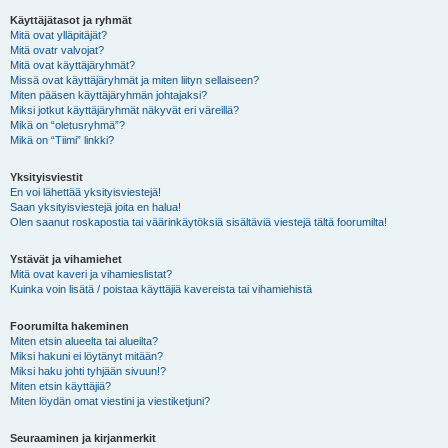
Käyttäjätasot ja ryhmät
Mitä ovat ylläpitäjät?
Mitä ovatr valvojat?
Mitä ovat käyttäjäryhmät?
Missä ovat käyttäjäryhmät ja miten liityn sellaiseen?
Miten pääsen käyttäjäryhmän johtajaksi?
Miksi jotkut käyttäjäryhmät näkyvät eri väreillä?
Mikä on “oletusryhmä”?
Mikä on “Tiimi” linkki?
Yksityisviestit
En voi lähettää yksityisviestejä!
Saan yksityisviestejä joita en halua!
Olen saanut roskapostia tai väärinkäytöksiä sisältäviä viestejä tältä foorumilta!
Ystävät ja vihamiehet
Mitä ovat kaveri ja vihamieslistat?
Kuinka voin lisätä / poistaa käyttäjiä kavereista tai vihamiehistä
Foorumilta hakeminen
Miten etsin alueelta tai alueilta?
Miksi hakuni ei löytänyt mitään?
Miksi haku johti tyhjään sivuun!?
Miten etsin käyttäjiä?
Miten löydän omat viestini ja viestiketjuni?
Seuraaminen ja kirjanmerkit