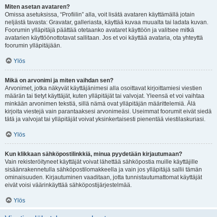
Miten asetan avataren?
Omissa asetuksissa, “Profiilin” alla, voit lisätä avataren käyttämällä jotain
neljästä tavasta: Gravatar, galleriasta, käyttää kuvaa muualta tai ladata kuvan.
Foorumin ylläpitäjä päättää otetaanko avataret käyttöön ja valitsee mitkä
avatarien käyttöönottotavat sallitaan. Jos et voi käyttää avataria, ota yhteyttä
foorumin ylläpitäjään.
Ylös
Mikä on arvonimi ja miten vaihdan sen?
Arvonimet, jotka näkyvät käyttäjänimesi alla osoittavat kirjoittamiesi viestien
määrän tai tietyt käyttäjät, kuten ylläpitäjät tai valvojat. Yleensä et voi vaihtaa
minkään arvonimen tekstiä, sillä nämä ovat ylläpitäjän määrittelemiä. Älä
kirjoita viestejä vain parantaaksesi arvonimeäsi. Useimmat foorumit eivät siedä
tätä ja valvojat tai ylläpitäjät voivat yksinkertaisesti pienentää viestilaskuriasi.
Ylös
Kun klikkaan sähköpostilinkkiä, minua pyydetään kirjautumaan?
Vain rekisteröityneet käyttäjät voivat lähettää sähköpostia muille käyttäjille
sisäänrakennetulla sähköpostilomakkeella ja vain jos ylläpitäjä sallii tämän
ominaisuuden. Kirjautuminen vaaditaan, jotta tunnistautumattomat käyttäjät
eivät voisi väärinkäyttää sähköpostijärjestelmää.
Ylös