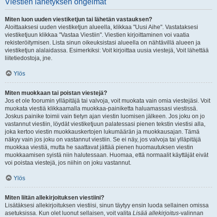
Viestien lähetyksen ongelmat
Miten luon uuden viestiketjun tai lähetän vastauksen?
Aloittaaksesi uuden viestiketjun alueella, klikkaa "Uusi Aihe". Vastataksesi
viestiketjuun klikkaa "Vastaa Viestiin". Viestien kirjoittaminen voi vaatia
rekisteröitymisen. Lista sinun oikeuksistasi alueella on nähtävillä alueen ja
viestiketjun alalaidassa. Esimerkiksi: Voit kirjoittaa uusia viestejä, Voit lähettää
liitetiedostoja, jne.
Ylös
Miten muokkaan tai poistan viestejä?
Jos et ole foorumin ylläpitäjä tai valvoja, voit muokata vain omia viestejäsi. Voit
muokata viestiä klikkaamalla muokkaa-painiketta haluamassasi viestissä.
Joskus painike toimii vain tietyn ajan viestin luomisen jälkeen. Jos joku on jo
vastannut viestiin, löydät viestiketjuun palatessasi pienen tekstin viestisi alla,
joka kertoo viestin muokkauskertojen lukumäärän ja muokkausajan. Tämä
näkyy vain jos joku on vastannut viestiin. Se ei näy, jos valvoja tai ylläpitäjä
muokkaa viestiä, mutta he saattavat jättää pienen huomautuksen viestin
muokkaamisen syistä niin halutessaan. Huomaa, että normaalit käyttäjät eivät
voi poistaa viestejä, jos niihin on joku vastannut.
Ylös
Miten liitän allekirjoituksen viestiini?
Lisätäksesi allekirjoituksen viestiisi, sinun täytyy ensin luoda sellainen omissa
asetuksissa. Kun olet luonut sellaisen, voit valita
Lisää allekirjoitus
-valinnan