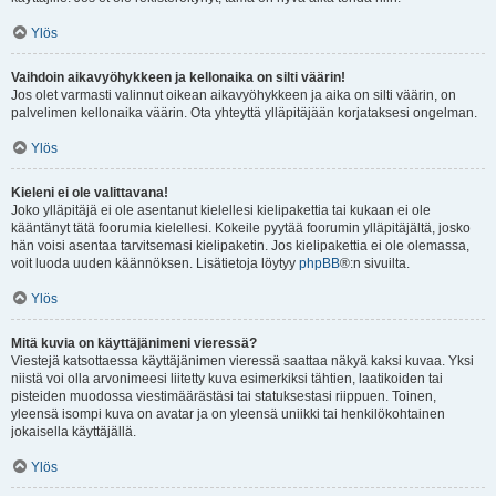
Ylös
Vaihdoin aikavyöhykkeen ja kellonaika on silti väärin!
Jos olet varmasti valinnut oikean aikavyöhykkeen ja aika on silti väärin, on
palvelimen kellonaika väärin. Ota yhteyttä ylläpitäjään korjataksesi ongelman.
Ylös
Kieleni ei ole valittavana!
Joko ylläpitäjä ei ole asentanut kielellesi kielipakettia tai kukaan ei ole
kääntänyt tätä foorumia kielellesi. Kokeile pyytää foorumin ylläpitäjältä, josko
hän voisi asentaa tarvitsemasi kielipaketin. Jos kielipakettia ei ole olemassa,
voit luoda uuden käännöksen. Lisätietoja löytyy
phpBB
®:n sivuilta.
Ylös
Mitä kuvia on käyttäjänimeni vieressä?
Viestejä katsottaessa käyttäjänimen vieressä saattaa näkyä kaksi kuvaa. Yksi
niistä voi olla arvonimeesi liitetty kuva esimerkiksi tähtien, laatikoiden tai
pisteiden muodossa viestimäärästäsi tai statuksestasi riippuen. Toinen,
yleensä isompi kuva on avatar ja on yleensä uniikki tai henkilökohtainen
jokaisella käyttäjällä.
Ylös