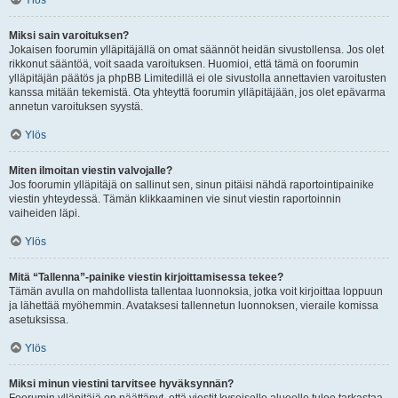
Ylös
Miksi sain varoituksen?
Jokaisen foorumin ylläpitäjällä on omat säännöt heidän sivustollensa. Jos olet
rikkonut sääntöä, voit saada varoituksen. Huomioi, että tämä on foorumin
ylläpitäjän päätös ja phpBB Limitedillä ei ole sivustolla annettavien varoitusten
kanssa mitään tekemistä. Ota yhteyttä foorumin ylläpitäjään, jos olet epävarma
annetun varoituksen syystä.
Ylös
Miten ilmoitan viestin valvojalle?
Jos foorumin ylläpitäjä on sallinut sen, sinun pitäisi nähdä raportointipainike
viestin yhteydessä. Tämän klikkaaminen vie sinut viestin raportoinnin
vaiheiden läpi.
Ylös
Mitä “Tallenna”-painike viestin kirjoittamisessa tekee?
Tämän avulla on mahdollista tallentaa luonnoksia, jotka voit kirjoittaa loppuun
ja lähettää myöhemmin. Avataksesi tallennetun luonnoksen, vieraile komissa
asetuksissa.
Ylös
Miksi minun viestini tarvitsee hyväksynnän?