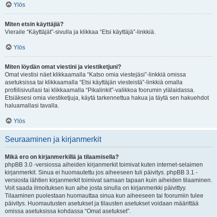
Ylös
Miten etsin käyttäjiä?
Vieraile “Käyttäjät”-sivulla ja klikkaa “Etsi käyttäjä”-linkkiä.
Ylös
Miten löydän omat viestini ja viestiketjuni?
Omat viestisi näet klikkaamalla “Katso omia viestejäsi”-linkkiä omissa
asetuksissa tai klikkaamalla “Etsi käyttäjän viesteistä”-linkkiä omalla
profiilisivullasi tai klikkaamalla “Pikalinkit”-valikkoa foorumin ylälaidassa.
Etsiäksesi omia viestiketjuja, käytä tarkennettua hakua ja täytä sen hakuehdot
haluamallasi tavalla.
Ylös
Seuraaminen ja kirjanmerkit
Mikä ero on kirjanmerkillä ja tilaamisella?
phpBB 3.0 -versiossa aiheiden kirjanmerkit toimivat kuten internet-selaimen
kirjanmerkit. Sinua ei huomautettu jos aiheeseen tuli päivitys. phpBB 3.1 -
versiosta lähtien kirjanmerkit toimivat samaan tapaan kuin aiheiden tilaaminen.
Voit saada ilmoituksen kun aihe josta sinulla on kirjanmerkki päivittyy.
Tilaaminen puolestaan huomauttaa sinua kun aiheeseen tai foorumiin tulee
päivitys. Huomautusten asetukset ja tilausten asetukset voidaan määrittää
omissa asetuksissa kohdassa “Omat asetukset”.