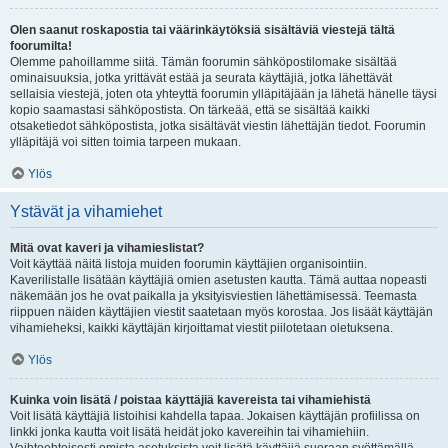
Olen saanut roskapostia tai väärinkäytöksiä sisältäviä viestejä tältä
foorumilta!
Olemme pahoillamme siitä. Tämän foorumin sähköpostilomake sisältää
ominaisuuksia, jotka yrittävät estää ja seurata käyttäjiä, jotka lähettävät
sellaisia viestejä, joten ota yhteyttä foorumin ylläpitäjään ja lähetä hänelle täysi
kopio saamastasi sähköpostista. On tärkeää, että se sisältää kaikki
otsaketiedot sähköpostista, jotka sisältävät viestin lähettäjän tiedot. Foorumin
ylläpitäjä voi sitten toimia tarpeen mukaan.
Ylös
Ystävät ja vihamiehet
Mitä ovat kaveri ja vihamieslistat?
Voit käyttää näitä listoja muiden foorumin käyttäjien organisointiin.
Kaverilistalle lisätään käyttäjiä omien asetusten kautta. Tämä auttaa nopeasti
näkemään jos he ovat paikalla ja yksityisviestien lähettämisessä. Teemasta
riippuen näiden käyttäjien viestit saatetaan myös korostaa. Jos lisäät käyttäjän
vihamieheksi, kaikki käyttäjän kirjoittamat viestit piilotetaan oletuksena.
Ylös
Kuinka voin lisätä / poistaa käyttäjiä kavereista tai vihamiehistä
Voit lisätä käyttäjiä listoihisi kahdella tapaa. Jokaisen käyttäjän profiilissa on
linkki jonka kautta voit lisätä heidät joko kavereihin tai vihamiehiin.