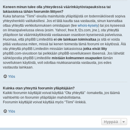
Keneen minun tulee olla yhteydessä väärinkäytöstapauksissa tai
lakiasioissa tähän foorumiin liittyen?
Kuka tahansa “Tiimi”-sivulla mainituista ylläpitäjistä on todennäköisesti sopiva
yhteyshenkilö valituksillesi. Jos et tätä kautta saa vastausta, sinun kannattaa
ottaa yhteyttä verkkotunnuksen omistajaan (tee
whois-kysely
) tai jos kyseessä
on ilmaispalvelussa oleva (esim. Yahoo!, free.fr, f2s.com, jne.), ota yhteyttä
ylläpitoon tai väärinkäytöksistä vastaavaan osastoon kyseisessä palvelussa.
Huomaa, että phpBB Limitedillä
ei ole lainkaan toimivaltaa
ja sitä ei voida
pitää vastuussa miten, missä tai kenen toimesta tämä foorumi on käytössä. Älä
ota yhteyttä phpBB Limitediin missään lakiasioissa
jotka eivät liity
phpBB.com-sivustoon tai pelkkään phpBB-sovellukseen itseensä. Jos lähetät
sähköpostia phpBB Limitedille
mistään kolmannen osapuolen
tämän
sovelluksen käytöstä, voit odottaa niukkasanaista vastausta, jos edes
vastausta lainkaan.
Ylös
Kuinka otan yhteyttä foorumin ylläpitäjään?
Kaikki foorumin käyttäjät voivat käyttää “Ota yhteyttä” -lomaketta, jos täämä
vaihtoehto on foorumin ylläpitäjän mahdollistama.
Foorumin käyttäjät voivat käyttää myös “Tiimi”-linkkiä.
Ylös
Hyppää