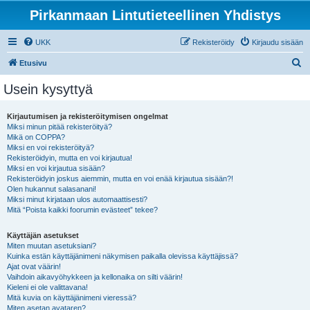
Pirkanmaan Lintutieteellinen Yhdistys
UKK
Rekisteröidy
Kirjaudu sisään
E
Etusivu
t
Usein kysyttyä
s
i
Kirjautumisen ja rekisteröitymisen ongelmat
Miksi minun pitää rekisteröityä?
Mikä on COPPA?
Miksi en voi rekisteröityä?
Rekisteröidyin, mutta en voi kirjautua!
Miksi en voi kirjautua sisään?
Rekisteröidyin joskus aiemmin, mutta en voi enää kirjautua sisään?!
Olen hukannut salasanani!
Miksi minut kirjataan ulos automaattisesti?
Mitä “Poista kaikki foorumin evästeet” tekee?
Käyttäjän asetukset
Miten muutan asetuksiani?
Kuinka estän käyttäjänimeni näkymisen paikalla olevissa käyttäjissä?
Ajat ovat väärin!
Vaihdoin aikavyöhykkeen ja kellonaika on silti väärin!
Kieleni ei ole valittavana!
Mitä kuvia on käyttäjänimeni vieressä?
Miten asetan avataren?