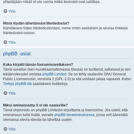
ylläpitäjään mikäli et ole varma mitkä tiedostot ovat sallittuja..
Ylös
Mistä löydän lähettämäni liitetiedostot?
Nähdäksesi listan liitetiedostoistasi, mene omiin asetuksiin ja seuraa linkkejä
liitetiedostot-osioon.
Ylös
phpBB -asiat
Kuka kirjoitti tämän foorumisovelluksen?
Tämä sovellus (sen muokkaamattomassa tilassa) on tuottanut, julkaissut ja sen
tekijänoikeudet omistaa
phpBB Limited
. Se on tehty saataville GNU General
Public Licensenssin, versiolla 2 (GPL-2.0) ja sitä voidaan jakaa vapaasti. Katso
Tietoja phpBB:stä
saadaksesi lisätietoja.
Ylös
Miksi ominaisuutta X ei ole saatavilla?
Tämä ohjelmisto on phpBB Limitedin kirjoittama ja lisensoima. Jos uskot, että
ominaisuus tulisi lisätä, vieraile
phpBB ideakeskuksessa
, jossa voit äänestää
olemassa olevia ideoita tai lähettää uuden.
Ylös