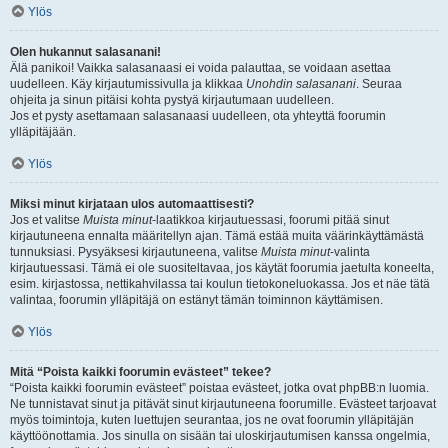
Ylös
Olen hukannut salasanani!
Älä panikoi! Vaikka salasanaasi ei voida palauttaa, se voidaan asettaa
uudelleen. Käy kirjautumissivulla ja klikkaa
Unohdin salasanani
. Seuraa
ohjeita ja sinun pitäisi kohta pystyä kirjautumaan uudelleen.
Jos et pysty asettamaan salasanaasi uudelleen, ota yhteyttä foorumin
ylläpitäjään.
Ylös
Miksi minut kirjataan ulos automaattisesti?
Jos et valitse
Muista minut
-laatikkoa kirjautuessasi, foorumi pitää sinut
kirjautuneena ennalta määritellyn ajan. Tämä estää muita väärinkäyttämästä
tunnuksiasi. Pysyäksesi kirjautuneena, valitse
Muista minut
-valinta
kirjautuessasi. Tämä ei ole suositeltavaa, jos käytät foorumia jaetulta koneelta,
esim. kirjastossa, nettikahvilassa tai koulun tietokoneluokassa. Jos et näe tätä
valintaa, foorumin ylläpitäjä on estänyt tämän toiminnon käyttämisen.
Ylös
Mitä “Poista kaikki foorumin evästeet” tekee?
“Poista kaikki foorumin evästeet” poistaa evästeet, jotka ovat phpBB:n luomia.
Ne tunnistavat sinut ja pitävät sinut kirjautuneena foorumille. Evästeet tarjoavat
myös toimintoja, kuten luettujen seurantaa, jos ne ovat foorumin ylläpitäjän
käyttöönottamia. Jos sinulla on sisään tai uloskirjautumisen kanssa ongelmia,