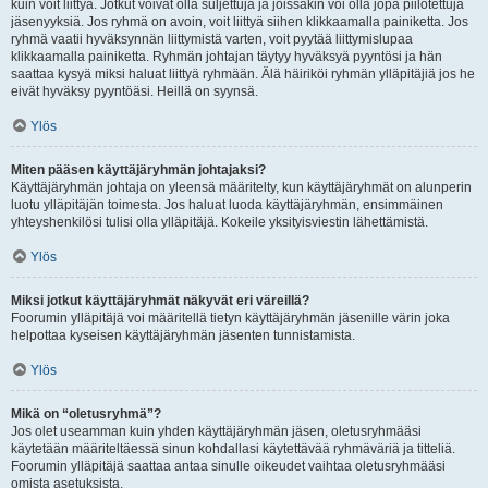
kuin voit liittyä. Jotkut voivat olla suljettuja ja joissakin voi olla jopa piilotettuja
jäsenyyksiä. Jos ryhmä on avoin, voit liittyä siihen klikkaamalla painiketta. Jos
ryhmä vaatii hyväksynnän liittymistä varten, voit pyytää liittymislupaa
klikkaamalla painiketta. Ryhmän johtajan täytyy hyväksyä pyyntösi ja hän
saattaa kysyä miksi haluat liittyä ryhmään. Älä häiriköi ryhmän ylläpitäjiä jos he
eivät hyväksy pyyntöäsi. Heillä on syynsä.
Ylös
Miten pääsen käyttäjäryhmän johtajaksi?
Käyttäjäryhmän johtaja on yleensä määritelty, kun käyttäjäryhmät on alunperin
luotu ylläpitäjän toimesta. Jos haluat luoda käyttäjäryhmän, ensimmäinen
yhteyshenkilösi tulisi olla ylläpitäjä. Kokeile yksityisviestin lähettämistä.
Ylös
Miksi jotkut käyttäjäryhmät näkyvät eri väreillä?
Foorumin ylläpitäjä voi määritellä tietyn käyttäjäryhmän jäsenille värin joka
helpottaa kyseisen käyttäjäryhmän jäsenten tunnistamista.
Ylös
Mikä on “oletusryhmä”?
Jos olet useamman kuin yhden käyttäjäryhmän jäsen, oletusryhmääsi
käytetään määriteltäessä sinun kohdallasi käytettävää ryhmäväriä ja titteliä.
Foorumin ylläpitäjä saattaa antaa sinulle oikeudet vaihtaa oletusryhmääsi
omista asetuksista.