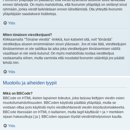
Foorumin ylläpitäjä on päättänyt, että viestit kyseiselle alueelle tulee tarkastaa
ennen lähetystä. On myös mahdollista, että foorumin ylläpitäjä on siirtänyt sinut
ryhmään, jonka viestit tarkistetaan ennen lähettämistä. Ota yhteyttä foorumin
ylläpitäjään saadaksesi lisätietoja.
Ylös
Miten tönäisen viestiketjuani?
Klikkaamalla “Tönaise viestiä” -linkkiä, kun katselet sitä, voit “tönäistä”
viestiketjua alueen ensimmäisen sivun yläosaan. Jos et näe tätä, viestiketjujen
tönäiseminen ei ole sallittua tai aika joka viestiketjujen tönäisemisen välillä
vaaditaan ei ole vielä kulunut. On myös mahdollista nostaa viestiketjua
vastaamalla siihen, mutta varmista että noudatat foorumin sääntöjä jos päätät
tehdä niin.
Ylös
Muotoilu ja aiheiden tyypit
Mikä on BBCode?
BBCode on HTML-kielen tapainen toteutus, joka tarjoaa tiettyjen viestin osien
muotoilumahdollisuuden. BBCoden käytöstä päättää ylläpitäjä, mutta se
voidaan ottaa pois käytöstä myös viestikohtaisesti viestin kirjoituslomakkeella.
BBCode itsessään on HTML:n kaltainen, mutta tagit käyttävät < ja > merkkien
sijaan hakasulkuja [ ja ]. BBCoden oppaan löydät viestinlähetyssivun kautta.
Ylös