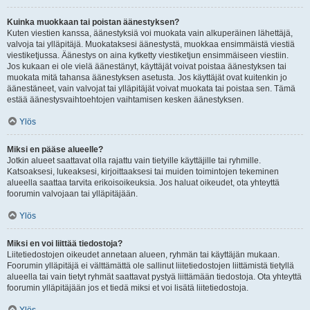
Kuinka muokkaan tai poistan äänestyksen?
Kuten viestien kanssa, äänestyksiä voi muokata vain alkuperäinen lähettäjä,
valvoja tai ylläpitäjä. Muokataksesi äänestystä, muokkaa ensimmäistä viestiä
viestiketjussa. Äänestys on aina kytketty viestiketjun ensimmäiseen viestiin.
Jos kukaan ei ole vielä äänestänyt, käyttäjät voivat poistaa äänestyksen tai
muokata mitä tahansa äänestyksen asetusta. Jos käyttäjät ovat kuitenkin jo
äänestäneet, vain valvojat tai ylläpitäjät voivat muokata tai poistaa sen. Tämä
estää äänestysvaihtoehtojen vaihtamisen kesken äänestyksen.
Ylös
Miksi en pääse alueelle?
Jotkin alueet saattavat olla rajattu vain tietyille käyttäjille tai ryhmille.
Katsoaksesi, lukeaksesi, kirjoittaaksesi tai muiden toimintojen tekeminen
alueella saattaa tarvita erikoisoikeuksia. Jos haluat oikeudet, ota yhteyttä
foorumin valvojaan tai ylläpitäjään.
Ylös
Miksi en voi liittää tiedostoja?
Liitetiedostojen oikeudet annetaan alueen, ryhmän tai käyttäjän mukaan.
Foorumin ylläpitäjä ei välttämättä ole sallinut liitetiedostojen liittämistä tietyllä
alueella tai vain tietyt ryhmät saattavat pystyä liittämään tiedostoja. Ota yhteyttä
foorumin ylläpitäjään jos et tiedä miksi et voi lisätä liitetiedostoja.