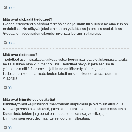
Ylös
Mitä ovat globaalit tiedotteet?
Globaalit tiedotteet sisältävät tärkeää tietoa ja sinun tulisi lukea ne aina kun on
mahdolista. Ne näkyvät jokaisen alueen ylälaidassa ja omissa asetuksissa.
Globaalien tiedotteiden oikeudet myöntää foorumin ylläpitäjä.
Ylös
Mitä ovat tiedotteet?
Tiedotteet usein sisältävät tärkeää tietoa foorumista jota olet lukemassa ja siksi
ne tulisi lukea aina kun mahdollista. Tiedotteet näkyvät jokaisen sivun
ylälaidassa niillä foorumeilla joihin ne on lähetetty. Kuten globaalien
tiedotteiden kohdalla, tiedotteiden lähettämisen oikeudet antaa foorumin
ylläpitäjä.
Ylös
Mitä ovat kiinnitetyt viestiketjut
Kiinnitetyt viestiketjut näkyvät tiedotteiden alapuolella ja ovat vain etusivulla.
Ne ovat yleensä aika tärkeitä, joten sinun tulisi lukea ne aina kun mahdollista.
Kuten tiedotteiden ja globaalien tiedotteiden kanssa, viestiketjujen
kiinnittämisen oikeudet määrittelee foorumin ylläpitäjä.
Ylös