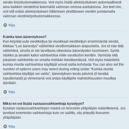
viestin kirjoituslomakkeessa. Voit myös lisätä allekirjoituksen automaattisesti
aina kaikkiin viesteihisi tekemällä valinnan omissa asetuksissa. Jos teet niin,
voit silti estää allekirjoituksen liittämisen yksittäiseen viestiin poistamalla
valinnan viestinkirjoituslomakkeessa.
Ylös
Kuinka luon äänestyksen?
Kun kirjoitat uuta viestiketjua tai muokkaat viestiketjun ensimmäistä viestiä,
klikkaa "Luo äänestys"-välilehteä viestilomakkeen alapuolella. Jos et näe tätä
välilehteä, sinulla ei ole tarvittavia oikeuksia äänestysten luomiseen. Syötä
otsikko ja ainakin kaksi vaihtoehtoa niille varattuihin kenttiin. Varmista että
jokainen vaihtoehto on omalla rivillään tekstikentässä. Voit myös määritellä
kuinka monta vaihtoehtoa käyttäjät voivat valita kohdasta You can also set the
number of options users may select during voting under “Kuinka monta
vaihtoehtoa käyttäjä voi valita”, äänestyksen kesto päivinä (0 kestää
loputtomasti) ja viimeisenä voit antaa käyttäjille mahdollisuuden muuttaa
ääntään.
Ylös
Miksi en voi lisätä vastausvaihtoehtoja kyselyyn?
Kyselyn vastausvaihtoehtojen määrä on foorumin ylläpitäjän määrittelemä. Jos
tarvitset enemmän vaihtoehtoja kuin on sallittu, ota yhteyttä foorumin
ylläpitäjään.
Ylös