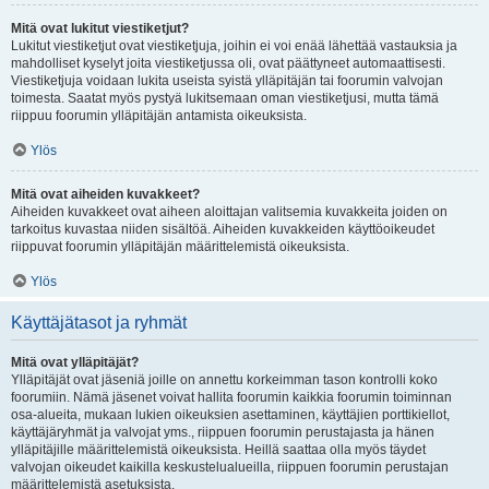
Mitä ovat lukitut viestiketjut?
Lukitut viestiketjut ovat viestiketjuja, joihin ei voi enää lähettää vastauksia ja
mahdolliset kyselyt joita viestiketjussa oli, ovat päättyneet automaattisesti.
Viestiketjuja voidaan lukita useista syistä ylläpitäjän tai foorumin valvojan
toimesta. Saatat myös pystyä lukitsemaan oman viestiketjusi, mutta tämä
riippuu foorumin ylläpitäjän antamista oikeuksista.
Ylös
Mitä ovat aiheiden kuvakkeet?
Aiheiden kuvakkeet ovat aiheen aloittajan valitsemia kuvakkeita joiden on
tarkoitus kuvastaa niiden sisältöä. Aiheiden kuvakkeiden käyttöoikeudet
riippuvat foorumin ylläpitäjän määrittelemistä oikeuksista.
Ylös
Käyttäjätasot ja ryhmät
Mitä ovat ylläpitäjät?
Ylläpitäjät ovat jäseniä joille on annettu korkeimman tason kontrolli koko
foorumiin. Nämä jäsenet voivat hallita foorumin kaikkia foorumin toiminnan
osa-alueita, mukaan lukien oikeuksien asettaminen, käyttäjien porttikiellot,
käyttäjäryhmät ja valvojat yms., riippuen foorumin perustajasta ja hänen
ylläpitäjille määrittelemistä oikeuksista. Heillä saattaa olla myös täydet
valvojan oikeudet kaikilla keskustelualueilla, riippuen foorumin perustajan
määrittelemistä asetuksista.