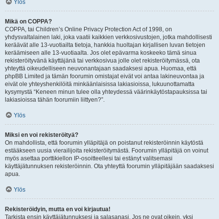
Ylös
Mikä on COPPA?
COPPA, tai Children’s Online Privacy Protection Act of 1998, on
yhdysvaltalainen laki, joka vaatii kaikkien verkkosivustojen, jotka mahdollisesti
keräävät alle 13-vuotiailta tietoja, hankkia huoltajan kirjallisen luvan tietojen
keräämiseen alle 13-vuotiaalta. Jos olet epävarma koskeeko tämä sinua
rekisteröityvänä käyttäjänä tai verkkosivua jolle olet rekisteröitymässä, ota
yhteyttä oikeudelliseen neuvonantajaan saadaksesi apua. Huomaa, että
phpBB Limited ja tämän foorumin omistajat eivät voi antaa lakineuvontaa ja
eivät ole yhteyshenkilöitä minkäänlaisissa lakiasioissa, lukuunottamatta
kysymystä “Keneen minun tulee olla yhteydessä väärinkäytöstapauksissa tai
lakiasioissa tähän foorumiin liittyen?”.
Ylös
Miksi en voi rekisteröityä?
On mahdollista, että foorumin ylläpitäjä on poistanut rekisteröinnin käytöstä
estääkseen uusia vierailijoita rekisteröitymästä. Foorumin ylläpitäjä on voinut
myös asettaa porttikiellon IP-osoitteellesi tai estänyt valitsemasi
käyttäjätunnuksen rekisteröinnin. Ota yhteyttä foorumin ylläpitäjään saadaksesi
apua.
Ylös
Rekisteröidyin, mutta en voi kirjautua!
Tarkista ensin käyttäjätunnuksesi ja salasanasi. Jos ne ovat oikein, yksi