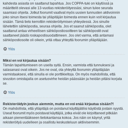
kahdesta asiasta on saattanut tapahtua. Jos COPPA-tuki on käytössä ja
määrittelit olevasi alle 13-vuotias rekisteröityessäsi, sinun tulee seurata
saamiasi ohjeita. Jotkut foorumit vaativat myös uusien tunnusten aktivoinnin
joko sinun itsesi toimesta tai ylläpitäjän toimesta ennen kuin voit kirjautua
sisään. Tämä tieto kerrottiin rekisteröitymisen yhteydessä. Jos sinulle
lähetettiin sähköpostia, seuraa ohjeita. Jos et saanut sähköpostia, olet
saattanut antaa virheellisen sähköpostiosoitteen tai sähköpostit ovat
saattaneet jäädä roskapostisuodattimeen. Jos olet varma, että antamasi
sähköpostiosoite oli oikein, yritä ottaa yhteyttä foorumin ylläpitäjään.
Ylös
Miksi en voi kirjautua sisään?
Tämän tapahtumiseen on useita syitä. Ensin, varmista että tunnuksesi ja
salasanasi ovat oikein. Jos ne ovat, ota yhteyttä foorumin ylläpitäjään
varmistaaksesi, että sinulla ei ole porttikieltoja. On myös mahdollista, että
sivuston omistajalla on asetusvirhe heidän päässään ja heidän pitäisi korjata
se.
Ylös
Rekisteröidyin joskus aiemmin, mutta en voi enää kirjautua sisään?!
On mahdollista, että ylläpitäjä on poistanut käyttäjätilisi käytöstä jostain syystä.
Useat foorumit myös poistavat käyttäjiä, jotka eivät ole kirjoittaneet pitkään
aikaan pienentääkseen tietokantansa kokoa. Jos näin on käynyt, yritä
rekisteröityä uudelleen ja osallistu keskusteluun aktiivisemmin.