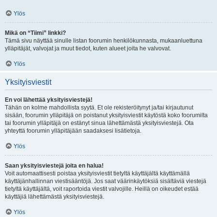
Ylös
Mikä on “Tiimi” linkki?
Tämä sivu näyttää sinulle listan foorumin henkilökunnasta, mukaanluettuna
ylläpitäjät, valvojat ja muut tiedot, kuten alueet joita he valvovat.
Ylös
Yksityisviestit
En voi lähettää yksityisviestejä!
Tähän on kolme mahdollista syytä. Et ole rekisteröitynyt ja/tai kirjautunut
sisään, foorumin ylläpitäjä on poistanut yksityisviestit käytöstä koko foorumilta
tai foorumin ylläpitäjä on estänyt sinua lähettämästä yksityisviestejä. Ota
yhteyttä foorumin ylläpitäjään saadaksesi lisätietoja.
Ylös
Saan yksityisviestejä joita en halua!
Voit automaattisesti poistaa yksityisviestit tietyltä käyttäjältä käyttämällä
käyttäjänhallinnan viestisääntöjä. Jos saat väärinkäytöksiä sisältäviä viestejä
tietyltä käyttäjältä, voit raportoida viestit valvojille. Heillä on oikeudet estää
käyttäjiä lähettämästä yksityisviestejä.
Ylös