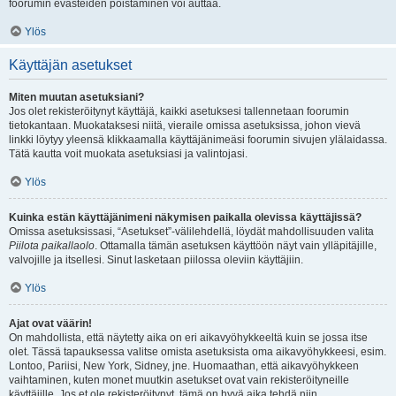
foorumin evästeiden poistaminen voi auttaa.
Ylös
Käyttäjän asetukset
Miten muutan asetuksiani?
Jos olet rekisteröitynyt käyttäjä, kaikki asetuksesi tallennetaan foorumin
tietokantaan. Muokataksesi niitä, vieraile omissa asetuksissa, johon vievä
linkki löytyy yleensä klikkaamalla käyttäjänimeäsi foorumin sivujen ylälaidassa.
Tätä kautta voit muokata asetuksiasi ja valintojasi.
Ylös
Kuinka estän käyttäjänimeni näkymisen paikalla olevissa käyttäjissä?
Omissa asetuksissasi, “Asetukset”-välilehdellä, löydät mahdollisuuden valita
Piilota paikallaolo
. Ottamalla tämän asetuksen käyttöön näyt vain ylläpitäjille,
valvojille ja itsellesi. Sinut lasketaan piilossa oleviin käyttäjiin.
Ylös
Ajat ovat väärin!
On mahdollista, että näytetty aika on eri aikavyöhykkeeltä kuin se jossa itse
olet. Tässä tapauksessa valitse omista asetuksista oma aikavyöhykkeesi, esim.
Lontoo, Pariisi, New York, Sidney, jne. Huomaathan, että aikavyöhykkeen
vaihtaminen, kuten monet muutkin asetukset ovat vain rekisteröityneille
käyttäjille. Jos et ole rekisteröitynyt, tämä on hyvä aika tehdä niin.