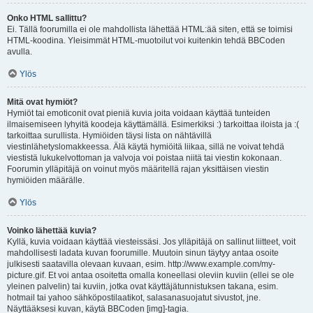
Onko HTML sallittu?
Ei. Tällä foorumilla ei ole mahdollista lähettää HTML:ää siten, että se toimisi
HTML-koodina. Yleisimmät HTML-muotoilut voi kuitenkin tehdä BBCoden
avulla.
Ylös
Mitä ovat hymiöt?
Hymiöt tai emoticonit ovat pieniä kuvia joita voidaan käyttää tunteiden
ilmaisemiseen lyhyitä koodeja käyttämällä. Esimerkiksi :) tarkoittaa iloista ja :(
tarkoittaa surullista. Hymiöiden täysi lista on nähtävillä
viestinlähetyslomakkeessa. Älä käytä hymiöitä liikaa, sillä ne voivat tehdä
viestistä lukukelvottoman ja valvoja voi poistaa niitä tai viestin kokonaan.
Foorumin ylläpitäjä on voinut myös määritellä rajan yksittäisen viestin
hymiöiden määrälle.
Ylös
Voinko lähettää kuvia?
Kyllä, kuvia voidaan käyttää viesteissäsi. Jos ylläpitäjä on sallinut liitteet, voit
mahdollisesti ladata kuvan foorumille. Muutoin sinun täytyy antaa osoite
julkisesti saatavilla olevaan kuvaan, esim. http://www.example.com/my-
picture.gif. Et voi antaa osoitetta omalla koneellasi oleviin kuviin (ellei se ole
yleinen palvelin) tai kuviin, jotka ovat käyttäjätunnistuksen takana, esim.
hotmail tai yahoo sähköpostilaatikot, salasanasuojatut sivustot, jne.
Näyttääksesi kuvan, käytä BBCoden [img]-tagia.