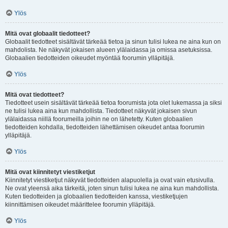
Ylös
Mitä ovat globaalit tiedotteet?
Globaalit tiedotteet sisältävät tärkeää tietoa ja sinun tulisi lukea ne aina kun on
mahdolista. Ne näkyvät jokaisen alueen ylälaidassa ja omissa asetuksissa.
Globaalien tiedotteiden oikeudet myöntää foorumin ylläpitäjä.
Ylös
Mitä ovat tiedotteet?
Tiedotteet usein sisältävät tärkeää tietoa foorumista jota olet lukemassa ja siksi
ne tulisi lukea aina kun mahdollista. Tiedotteet näkyvät jokaisen sivun
ylälaidassa niillä foorumeilla joihin ne on lähetetty. Kuten globaalien
tiedotteiden kohdalla, tiedotteiden lähettämisen oikeudet antaa foorumin
ylläpitäjä.
Ylös
Mitä ovat kiinnitetyt viestiketjut
Kiinnitetyt viestiketjut näkyvät tiedotteiden alapuolella ja ovat vain etusivulla.
Ne ovat yleensä aika tärkeitä, joten sinun tulisi lukea ne aina kun mahdollista.
Kuten tiedotteiden ja globaalien tiedotteiden kanssa, viestiketjujen
kiinnittämisen oikeudet määrittelee foorumin ylläpitäjä.
Ylös