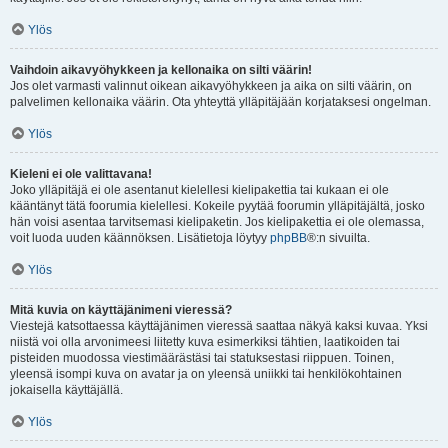
Ylös
Vaihdoin aikavyöhykkeen ja kellonaika on silti väärin!
Jos olet varmasti valinnut oikean aikavyöhykkeen ja aika on silti väärin, on
palvelimen kellonaika väärin. Ota yhteyttä ylläpitäjään korjataksesi ongelman.
Ylös
Kieleni ei ole valittavana!
Joko ylläpitäjä ei ole asentanut kielellesi kielipakettia tai kukaan ei ole
kääntänyt tätä foorumia kielellesi. Kokeile pyytää foorumin ylläpitäjältä, josko
hän voisi asentaa tarvitsemasi kielipaketin. Jos kielipakettia ei ole olemassa,
voit luoda uuden käännöksen. Lisätietoja löytyy
phpBB
®:n sivuilta.
Ylös
Mitä kuvia on käyttäjänimeni vieressä?
Viestejä katsottaessa käyttäjänimen vieressä saattaa näkyä kaksi kuvaa. Yksi
niistä voi olla arvonimeesi liitetty kuva esimerkiksi tähtien, laatikoiden tai
pisteiden muodossa viestimäärästäsi tai statuksestasi riippuen. Toinen,
yleensä isompi kuva on avatar ja on yleensä uniikki tai henkilökohtainen
jokaisella käyttäjällä.
Ylös