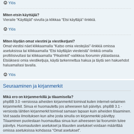
Ylös
Miten etsin käyttäjiä?
Vieraile “Käyttäjät”-sivulla ja klikkaa “Etsi käyttäjä”-linkkiä.
Ylös
Miten löydän omat viestini ja viestiketjuni?
Omat viestisi näet klikkaamalla “Katso omia viestejäsi”-linkkiä omissa
asetuksissa tai klikkaamalla “Etsi käyttäjän viesteistä”-linkkiä omalla
profiilisivullasi tai klikkaamalla “Pikalinkit”-valikkoa foorumin ylälaidassa.
Etsiäksesi omia viestiketjuja, käytä tarkennettua hakua ja täytä sen hakuehdot
haluamallasi tavalla.
Ylös
Seuraaminen ja kirjanmerkit
Mikä ero on kirjanmerkillä ja tilaamisella?
phpBB 3.0 -versiossa aiheiden kirjanmerkit toimivat kuten internet-selaimen
kirjanmerkit. Sinua ei huomautettu jos aiheeseen tuli päivitys. phpBB 3.1 -
versiosta lähtien kirjanmerkit toimivat samaan tapaan kuin aiheiden tilaaminen.
Voit saada ilmoituksen kun aihe josta sinulla on kirjanmerkki päivittyy.
Tilaaminen puolestaan huomauttaa sinua kun aiheeseen tai foorumiin tulee
päivitys. Huomautusten asetukset ja tilausten asetukset voidaan määrittää
omissa asetuksissa kohdassa “Omat asetukset”.