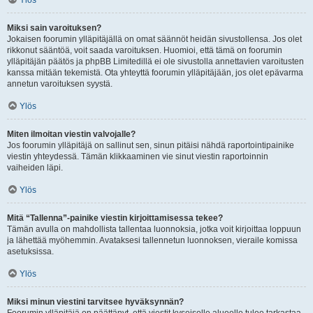
Ylös
Miksi sain varoituksen?
Jokaisen foorumin ylläpitäjällä on omat säännöt heidän sivustollensa. Jos olet
rikkonut sääntöä, voit saada varoituksen. Huomioi, että tämä on foorumin
ylläpitäjän päätös ja phpBB Limitedillä ei ole sivustolla annettavien varoitusten
kanssa mitään tekemistä. Ota yhteyttä foorumin ylläpitäjään, jos olet epävarma
annetun varoituksen syystä.
Ylös
Miten ilmoitan viestin valvojalle?
Jos foorumin ylläpitäjä on sallinut sen, sinun pitäisi nähdä raportointipainike
viestin yhteydessä. Tämän klikkaaminen vie sinut viestin raportoinnin
vaiheiden läpi.
Ylös
Mitä “Tallenna”-painike viestin kirjoittamisessa tekee?
Tämän avulla on mahdollista tallentaa luonnoksia, jotka voit kirjoittaa loppuun
ja lähettää myöhemmin. Avataksesi tallennetun luonnoksen, vieraile komissa
asetuksissa.
Ylös
Miksi minun viestini tarvitsee hyväksynnän?