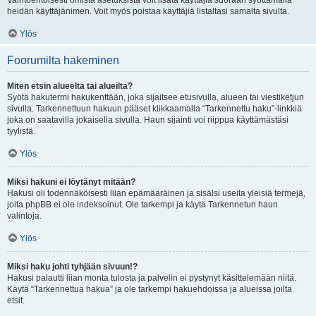
Vaihtoehtoisesti omista asetuksista voit lisätä käyttäjiä suoraan syöttämällä
heidän käyttäjänimen. Voit myös poistaa käyttäjiä listaltasi samalta sivulta.
Ylös
Foorumilta hakeminen
Miten etsin alueelta tai alueilta?
Syötä hakutermi hakukenttään, joka sijaitsee etusivulla, alueen tai viestiketjun
sivulla. Tarkennettuun hakuun pääset klikkaamalla “Tarkennettu haku”-linkkiä
joka on saatavilla jokaisella sivulla. Haun sijainti voi riippua käyttämästäsi
tyylistä.
Ylös
Miksi hakuni ei löytänyt mitään?
Hakusi oli todennäköisesti liian epämääräinen ja sisälsi useita yleisiä termejä,
joita phpBB ei ole indeksoinut. Ole tarkempi ja käytä Tarkennetun haun
valintoja.
Ylös
Miksi haku johti tyhjään sivuun!?
Hakusi palautti liian monta tulosta ja palvelin ei pystynyt käsittelemään niitä.
Käytä “Tarkennettua hakua” ja ole tarkempi hakuehdoissa ja alueissa joilta
etsit.