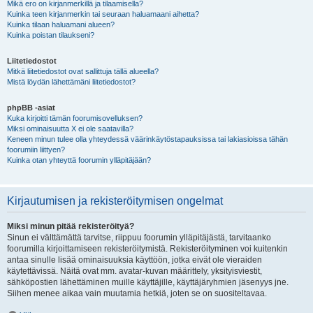
Mikä ero on kirjanmerkillä ja tilaamisella?
Kuinka teen kirjanmerkin tai seuraan haluamaani aihetta?
Kuinka tilaan haluamani alueen?
Kuinka poistan tilaukseni?
Liitetiedostot
Mitkä liitetiedostot ovat sallittuja tällä alueella?
Mistä löydän lähettämäni liitetiedostot?
phpBB -asiat
Kuka kirjoitti tämän foorumisovelluksen?
Miksi ominaisuutta X ei ole saatavilla?
Keneen minun tulee olla yhteydessä väärinkäytöstapauksissa tai lakiasioissa tähän
foorumiin liittyen?
Kuinka otan yhteyttä foorumin ylläpitäjään?
Kirjautumisen ja rekisteröitymisen ongelmat
Miksi minun pitää rekisteröityä?
Sinun ei välttämättä tarvitse, riippuu foorumin ylläpitäjästä, tarvitaanko
foorumilla kirjoittamiseen rekisteröitymistä. Rekisteröityminen voi kuitenkin
antaa sinulle lisää ominaisuuksia käyttöön, jotka eivät ole vieraiden
käytettävissä. Näitä ovat mm. avatar-kuvan määrittely, yksityisviestit,
sähköpostien lähettäminen muille käyttäjille, käyttäjäryhmien jäsenyys jne.
Siihen menee aikaa vain muutamia hetkiä, joten se on suositeltavaa.