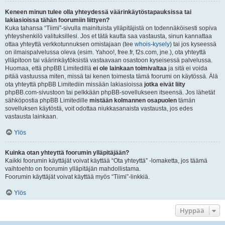
Keneen minun tulee olla yhteydessä väärinkäytöstapauksissa tai
lakiasioissa tähän foorumiin liittyen?
Kuka tahansa “Tiimi”-sivulla mainituista ylläpitäjistä on todennäköisesti sopiva
yhteyshenkilö valituksillesi. Jos et tätä kautta saa vastausta, sinun kannattaa
ottaa yhteyttä verkkotunnuksen omistajaan (tee
whois-kysely
) tai jos kyseessä
on ilmaispalvelussa oleva (esim. Yahoo!, free.fr, f2s.com, jne.), ota yhteyttä
ylläpitoon tai väärinkäytöksistä vastaavaan osastoon kyseisessä palvelussa.
Huomaa, että phpBB Limitedillä
ei ole lainkaan toimivaltaa
ja sitä ei voida
pitää vastuussa miten, missä tai kenen toimesta tämä foorumi on käytössä. Älä
ota yhteyttä phpBB Limitediin missään lakiasioissa
jotka eivät liity
phpBB.com-sivustoon tai pelkkään phpBB-sovellukseen itseensä. Jos lähetät
sähköpostia phpBB Limitedille
mistään kolmannen osapuolen
tämän
sovelluksen käytöstä, voit odottaa niukkasanaista vastausta, jos edes
vastausta lainkaan.
Ylös
Kuinka otan yhteyttä foorumin ylläpitäjään?
Kaikki foorumin käyttäjät voivat käyttää “Ota yhteyttä” -lomaketta, jos täämä
vaihtoehto on foorumin ylläpitäjän mahdollistama.
Foorumin käyttäjät voivat käyttää myös “Tiimi”-linkkiä.
Ylös
Hyppää