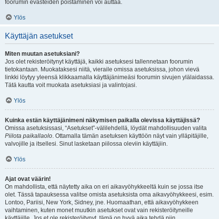
foorumin evästeiden poistaminen voi auttaa.
Ylös
Käyttäjän asetukset
Miten muutan asetuksiani?
Jos olet rekisteröitynyt käyttäjä, kaikki asetuksesi tallennetaan foorumin
tietokantaan. Muokataksesi niitä, vieraile omissa asetuksissa, johon vievä
linkki löytyy yleensä klikkaamalla käyttäjänimeäsi foorumin sivujen ylälaidassa.
Tätä kautta voit muokata asetuksiasi ja valintojasi.
Ylös
Kuinka estän käyttäjänimeni näkymisen paikalla olevissa käyttäjissä?
Omissa asetuksissasi, “Asetukset”-välilehdellä, löydät mahdollisuuden valita
Piilota paikallaolo
. Ottamalla tämän asetuksen käyttöön näyt vain ylläpitäjille,
valvojille ja itsellesi. Sinut lasketaan piilossa oleviin käyttäjiin.
Ylös
Ajat ovat väärin!
On mahdollista, että näytetty aika on eri aikavyöhykkeeltä kuin se jossa itse
olet. Tässä tapauksessa valitse omista asetuksista oma aikavyöhykkeesi, esim.
Lontoo, Pariisi, New York, Sidney, jne. Huomaathan, että aikavyöhykkeen
vaihtaminen, kuten monet muutkin asetukset ovat vain rekisteröityneille
käyttäjille. Jos et ole rekisteröitynyt, tämä on hyvä aika tehdä niin.