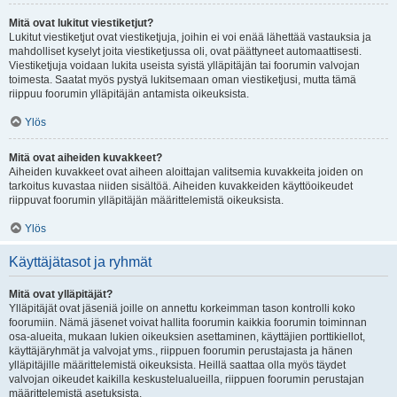
Mitä ovat lukitut viestiketjut?
Lukitut viestiketjut ovat viestiketjuja, joihin ei voi enää lähettää vastauksia ja
mahdolliset kyselyt joita viestiketjussa oli, ovat päättyneet automaattisesti.
Viestiketjuja voidaan lukita useista syistä ylläpitäjän tai foorumin valvojan
toimesta. Saatat myös pystyä lukitsemaan oman viestiketjusi, mutta tämä
riippuu foorumin ylläpitäjän antamista oikeuksista.
Ylös
Mitä ovat aiheiden kuvakkeet?
Aiheiden kuvakkeet ovat aiheen aloittajan valitsemia kuvakkeita joiden on
tarkoitus kuvastaa niiden sisältöä. Aiheiden kuvakkeiden käyttöoikeudet
riippuvat foorumin ylläpitäjän määrittelemistä oikeuksista.
Ylös
Käyttäjätasot ja ryhmät
Mitä ovat ylläpitäjät?
Ylläpitäjät ovat jäseniä joille on annettu korkeimman tason kontrolli koko
foorumiin. Nämä jäsenet voivat hallita foorumin kaikkia foorumin toiminnan
osa-alueita, mukaan lukien oikeuksien asettaminen, käyttäjien porttikiellot,
käyttäjäryhmät ja valvojat yms., riippuen foorumin perustajasta ja hänen
ylläpitäjille määrittelemistä oikeuksista. Heillä saattaa olla myös täydet
valvojan oikeudet kaikilla keskustelualueilla, riippuen foorumin perustajan
määrittelemistä asetuksista.