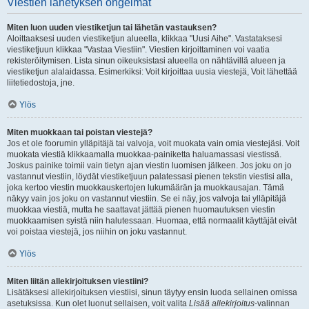
Viestien lähetyksen ongelmat
Miten luon uuden viestiketjun tai lähetän vastauksen?
Aloittaaksesi uuden viestiketjun alueella, klikkaa "Uusi Aihe". Vastataksesi
viestiketjuun klikkaa "Vastaa Viestiin". Viestien kirjoittaminen voi vaatia
rekisteröitymisen. Lista sinun oikeuksistasi alueella on nähtävillä alueen ja
viestiketjun alalaidassa. Esimerkiksi: Voit kirjoittaa uusia viestejä, Voit lähettää
liitetiedostoja, jne.
Ylös
Miten muokkaan tai poistan viestejä?
Jos et ole foorumin ylläpitäjä tai valvoja, voit muokata vain omia viestejäsi. Voit
muokata viestiä klikkaamalla muokkaa-painiketta haluamassasi viestissä.
Joskus painike toimii vain tietyn ajan viestin luomisen jälkeen. Jos joku on jo
vastannut viestiin, löydät viestiketjuun palatessasi pienen tekstin viestisi alla,
joka kertoo viestin muokkauskertojen lukumäärän ja muokkausajan. Tämä
näkyy vain jos joku on vastannut viestiin. Se ei näy, jos valvoja tai ylläpitäjä
muokkaa viestiä, mutta he saattavat jättää pienen huomautuksen viestin
muokkaamisen syistä niin halutessaan. Huomaa, että normaalit käyttäjät eivät
voi poistaa viestejä, jos niihin on joku vastannut.
Ylös
Miten liitän allekirjoituksen viestiini?
Lisätäksesi allekirjoituksen viestiisi, sinun täytyy ensin luoda sellainen omissa
asetuksissa. Kun olet luonut sellaisen, voit valita
Lisää allekirjoitus
-valinnan