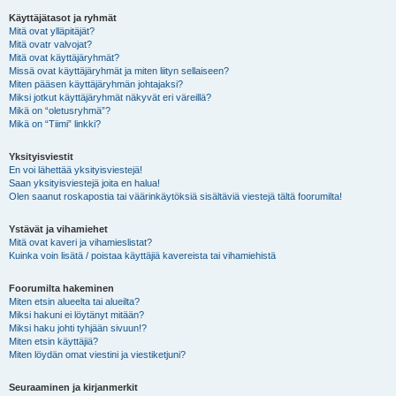
Käyttäjätasot ja ryhmät
Mitä ovat ylläpitäjät?
Mitä ovatr valvojat?
Mitä ovat käyttäjäryhmät?
Missä ovat käyttäjäryhmät ja miten liityn sellaiseen?
Miten pääsen käyttäjäryhmän johtajaksi?
Miksi jotkut käyttäjäryhmät näkyvät eri väreillä?
Mikä on “oletusryhmä”?
Mikä on “Tiimi” linkki?
Yksityisviestit
En voi lähettää yksityisviestejä!
Saan yksityisviestejä joita en halua!
Olen saanut roskapostia tai väärinkäytöksiä sisältäviä viestejä tältä foorumilta!
Ystävät ja vihamiehet
Mitä ovat kaveri ja vihamieslistat?
Kuinka voin lisätä / poistaa käyttäjiä kavereista tai vihamiehistä
Foorumilta hakeminen
Miten etsin alueelta tai alueilta?
Miksi hakuni ei löytänyt mitään?
Miksi haku johti tyhjään sivuun!?
Miten etsin käyttäjiä?
Miten löydän omat viestini ja viestiketjuni?
Seuraaminen ja kirjanmerkit