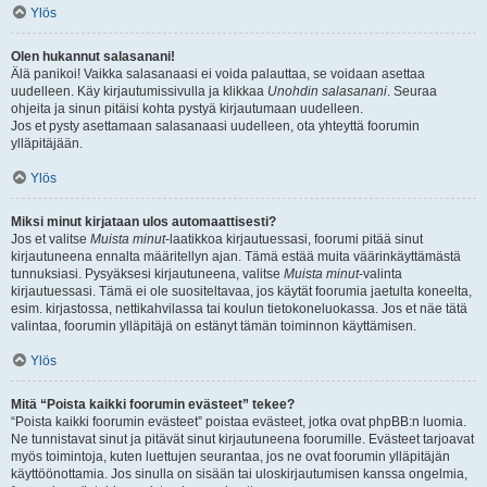
Ylös
Olen hukannut salasanani!
Älä panikoi! Vaikka salasanaasi ei voida palauttaa, se voidaan asettaa
uudelleen. Käy kirjautumissivulla ja klikkaa
Unohdin salasanani
. Seuraa
ohjeita ja sinun pitäisi kohta pystyä kirjautumaan uudelleen.
Jos et pysty asettamaan salasanaasi uudelleen, ota yhteyttä foorumin
ylläpitäjään.
Ylös
Miksi minut kirjataan ulos automaattisesti?
Jos et valitse
Muista minut
-laatikkoa kirjautuessasi, foorumi pitää sinut
kirjautuneena ennalta määritellyn ajan. Tämä estää muita väärinkäyttämästä
tunnuksiasi. Pysyäksesi kirjautuneena, valitse
Muista minut
-valinta
kirjautuessasi. Tämä ei ole suositeltavaa, jos käytät foorumia jaetulta koneelta,
esim. kirjastossa, nettikahvilassa tai koulun tietokoneluokassa. Jos et näe tätä
valintaa, foorumin ylläpitäjä on estänyt tämän toiminnon käyttämisen.
Ylös
Mitä “Poista kaikki foorumin evästeet” tekee?
“Poista kaikki foorumin evästeet” poistaa evästeet, jotka ovat phpBB:n luomia.
Ne tunnistavat sinut ja pitävät sinut kirjautuneena foorumille. Evästeet tarjoavat
myös toimintoja, kuten luettujen seurantaa, jos ne ovat foorumin ylläpitäjän
käyttöönottamia. Jos sinulla on sisään tai uloskirjautumisen kanssa ongelmia,