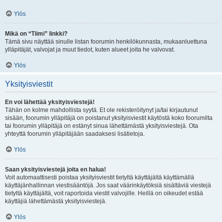
Ylös
Mikä on “Tiimi” linkki?
Tämä sivu näyttää sinulle listan foorumin henkilökunnasta, mukaanluettuna
ylläpitäjät, valvojat ja muut tiedot, kuten alueet joita he valvovat.
Ylös
Yksityisviestit
En voi lähettää yksityisviestejä!
Tähän on kolme mahdollista syytä. Et ole rekisteröitynyt ja/tai kirjautunut
sisään, foorumin ylläpitäjä on poistanut yksityisviestit käytöstä koko foorumilta
tai foorumin ylläpitäjä on estänyt sinua lähettämästä yksityisviestejä. Ota
yhteyttä foorumin ylläpitäjään saadaksesi lisätietoja.
Ylös
Saan yksityisviestejä joita en halua!
Voit automaattisesti poistaa yksityisviestit tietyltä käyttäjältä käyttämällä
käyttäjänhallinnan viestisääntöjä. Jos saat väärinkäytöksiä sisältäviä viestejä
tietyltä käyttäjältä, voit raportoida viestit valvojille. Heillä on oikeudet estää
käyttäjiä lähettämästä yksityisviestejä.
Ylös