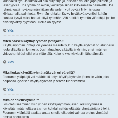
kuin voit liittyä. Jotkut voivat olla suljettuja ja joissakin voi olla jopa piilotettuja
jäsenyyksiä. Jos ryhmä on avoin, voit liittyä siihen klikkaamalla painiketta. Jos
ryhmä vaatii hyväksynnän liittymistä varten, voit pyytää liittymislupaa
klikkaamalla painiketta. Ryhmän johtajan täytyy hyväksyä pyyntösi ja hän
saattaa kysyä miksi haluat liittyä ryhmään. Älä häiriköi ryhmän ylläpitäjiä jos he
eivät hyväksy pyyntöäsi. Heillä on syynsä.
Ylös
Miten pääsen käyttäjäryhmän johtajaksi?
Käyttäjäryhmän johtaja on yleensä määritelty, kun käyttäjäryhmät on alunperin
luotu ylläpitäjän toimesta. Jos haluat luoda käyttäjäryhmän, ensimmäinen
yhteyshenkilösi tulisi olla ylläpitäjä. Kokeile yksityisviestin lähettämistä.
Ylös
Miksi jotkut käyttäjäryhmät näkyvät eri väreillä?
Foorumin ylläpitäjä voi määritellä tietyn käyttäjäryhmän jäsenille värin joka
helpottaa kyseisen käyttäjäryhmän jäsenten tunnistamista.
Ylös
Mikä on “oletusryhmä”?
Jos olet useamman kuin yhden käyttäjäryhmän jäsen, oletusryhmääsi
käytetään määriteltäessä sinun kohdallasi käytettävää ryhmäväriä ja titteliä.
Foorumin ylläpitäjä saattaa antaa sinulle oikeudet vaihtaa oletusryhmääsi
omista asetuksista.