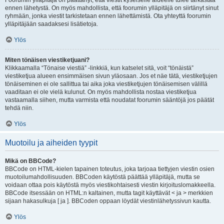
Foorumin ylläpitäjä on päättänyt, että viestit kyseiselle alueelle tulee tarkastaa
ennen lähetystä. On myös mahdollista, että foorumin ylläpitäjä on siirtänyt sinut
ryhmään, jonka viestit tarkistetaan ennen lähettämistä. Ota yhteyttä foorumin
ylläpitäjään saadaksesi lisätietoja.
Ylös
Miten tönäisen viestiketjuani?
Klikkaamalla “Tönaise viestiä” -linkkiä, kun katselet sitä, voit “tönäistä”
viestiketjua alueen ensimmäisen sivun yläosaan. Jos et näe tätä, viestiketjujen
tönäiseminen ei ole sallittua tai aika joka viestiketjujen tönäisemisen välillä
vaaditaan ei ole vielä kulunut. On myös mahdollista nostaa viestiketjua
vastaamalla siihen, mutta varmista että noudatat foorumin sääntöjä jos päätät
tehdä niin.
Ylös
Muotoilu ja aiheiden tyypit
Mikä on BBCode?
BBCode on HTML-kielen tapainen toteutus, joka tarjoaa tiettyjen viestin osien
muotoilumahdollisuuden. BBCoden käytöstä päättää ylläpitäjä, mutta se
voidaan ottaa pois käytöstä myös viestikohtaisesti viestin kirjoituslomakkeella.
BBCode itsessään on HTML:n kaltainen, mutta tagit käyttävät < ja > merkkien
sijaan hakasulkuja [ ja ]. BBCoden oppaan löydät viestinlähetyssivun kautta.
Ylös