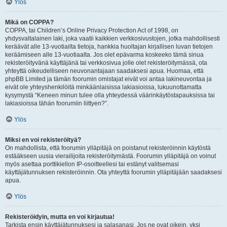
Ylös
Mikä on COPPA?
COPPA, tai Children’s Online Privacy Protection Act of 1998, on
yhdysvaltalainen laki, joka vaatii kaikkien verkkosivustojen, jotka mahdollisesti
keräävät alle 13-vuotiailta tietoja, hankkia huoltajan kirjallisen luvan tietojen
keräämiseen alle 13-vuotiaalta. Jos olet epävarma koskeeko tämä sinua
rekisteröityvänä käyttäjänä tai verkkosivua jolle olet rekisteröitymässä, ota
yhteyttä oikeudelliseen neuvonantajaan saadaksesi apua. Huomaa, että
phpBB Limited ja tämän foorumin omistajat eivät voi antaa lakineuvontaa ja
eivät ole yhteyshenkilöitä minkäänlaisissa lakiasioissa, lukuunottamatta
kysymystä “Keneen minun tulee olla yhteydessä väärinkäytöstapauksissa tai
lakiasioissa tähän foorumiin liittyen?”.
Ylös
Miksi en voi rekisteröityä?
On mahdollista, että foorumin ylläpitäjä on poistanut rekisteröinnin käytöstä
estääkseen uusia vierailijoita rekisteröitymästä. Foorumin ylläpitäjä on voinut
myös asettaa porttikiellon IP-osoitteellesi tai estänyt valitsemasi
käyttäjätunnuksen rekisteröinnin. Ota yhteyttä foorumin ylläpitäjään saadaksesi
apua.
Ylös
Rekisteröidyin, mutta en voi kirjautua!
Tarkista ensin käyttäjätunnuksesi ja salasanasi. Jos ne ovat oikein, yksi