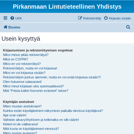
Pirkanmaan Lintutieteellinen Yhdistys
UKK
Rekisteröidy
Kirjaudu sisään
E
Etusivu
t
Usein kysyttyä
s
i
Kirjautumisen ja rekisteröitymisen ongelmat
Miksi minun pitää rekisteröityä?
Mikä on COPPA?
Miksi en voi rekisteröityä?
Rekisteröidyin, mutta en voi kirjautua!
Miksi en voi kirjautua sisään?
Rekisteröidyin joskus aiemmin, mutta en voi enää kirjautua sisään?!
Olen hukannut salasanani!
Miksi minut kirjataan ulos automaattisesti?
Mitä “Poista kaikki foorumin evästeet” tekee?
Käyttäjän asetukset
Miten muutan asetuksiani?
Kuinka estän käyttäjänimeni näkymisen paikalla olevissa käyttäjissä?
Ajat ovat väärin!
Vaihdoin aikavyöhykkeen ja kellonaika on silti väärin!
Kieleni ei ole valittavana!
Mitä kuvia on käyttäjänimeni vieressä?
Miten asetan avataren?