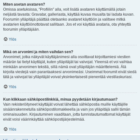
Miten asetan avataren?
Omissa asetuksissa, “Profiilin” alla, voit lisätä avataren käyttämällä jotain
neljästä tavasta: Gravatar, galleriasta, käyttää kuvaa muualta tai ladata kuvan.
Foorumin ylläpitäjä päättää otetaanko avataret käyttöön ja valitsee mitkä
avatarien käyttöönottotavat sallitaan. Jos et voi käyttää avataria, ota yhteyttä
foorumin ylläpitäjään.
Ylös
Mikä on arvonimi ja miten vaihdan sen?
Arvonimet, jotka näkyvät käyttäjänimesi alla osoittavat kirjoittamiesi viestien
määrän tai tietyt käyttäjät, kuten ylläpitäjät tai valvojat. Yleensä et voi vaihtaa
minkään arvonimen tekstiä, sillä nämä ovat ylläpitäjän määrittelemiä. Älä
kirjoita viestejä vain parantaaksesi arvonimeäsi. Useimmat foorumit eivät siedä
tätä ja valvojat tai ylläpitäjät voivat yksinkertaisesti pienentää viestilaskuriasi.
Ylös
Kun klikkaan sähköpostilinkkiä, minua pyydetään kirjautumaan?
Vain rekisteröityneet käyttäjät voivat lähettää sähköpostia muille käyttäjille
sisäänrakennetulla sähköpostilomakkeella ja vain jos ylläpitäjä sallii tämän
ominaisuuden. Kirjautuminen vaaditaan, jotta tunnistautumattomat käyttäjät
eivät voisi väärinkäyttää sähköpostijärjestelmää.
Ylös