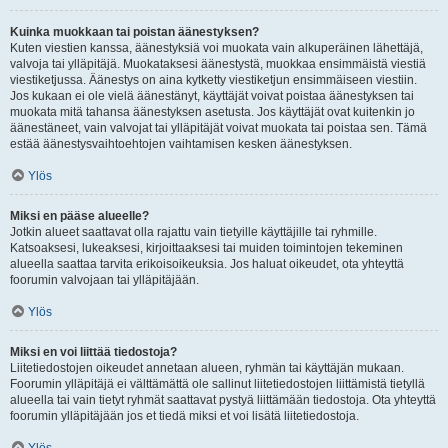
Kuinka muokkaan tai poistan äänestyksen?
Kuten viestien kanssa, äänestyksiä voi muokata vain alkuperäinen lähettäjä,
valvoja tai ylläpitäjä. Muokataksesi äänestystä, muokkaa ensimmäistä viestiä
viestiketjussa. Äänestys on aina kytketty viestiketjun ensimmäiseen viestiin.
Jos kukaan ei ole vielä äänestänyt, käyttäjät voivat poistaa äänestyksen tai
muokata mitä tahansa äänestyksen asetusta. Jos käyttäjät ovat kuitenkin jo
äänestäneet, vain valvojat tai ylläpitäjät voivat muokata tai poistaa sen. Tämä
estää äänestysvaihtoehtojen vaihtamisen kesken äänestyksen.
Ylös
Miksi en pääse alueelle?
Jotkin alueet saattavat olla rajattu vain tietyille käyttäjille tai ryhmille.
Katsoaksesi, lukeaksesi, kirjoittaaksesi tai muiden toimintojen tekeminen
alueella saattaa tarvita erikoisoikeuksia. Jos haluat oikeudet, ota yhteyttä
foorumin valvojaan tai ylläpitäjään.
Ylös
Miksi en voi liittää tiedostoja?
Liitetiedostojen oikeudet annetaan alueen, ryhmän tai käyttäjän mukaan.
Foorumin ylläpitäjä ei välttämättä ole sallinut liitetiedostojen liittämistä tietyllä
alueella tai vain tietyt ryhmät saattavat pystyä liittämään tiedostoja. Ota yhteyttä
foorumin ylläpitäjään jos et tiedä miksi et voi lisätä liitetiedostoja.