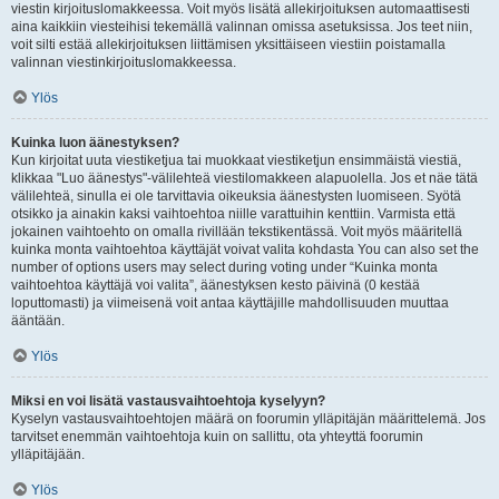
viestin kirjoituslomakkeessa. Voit myös lisätä allekirjoituksen automaattisesti
aina kaikkiin viesteihisi tekemällä valinnan omissa asetuksissa. Jos teet niin,
voit silti estää allekirjoituksen liittämisen yksittäiseen viestiin poistamalla
valinnan viestinkirjoituslomakkeessa.
Ylös
Kuinka luon äänestyksen?
Kun kirjoitat uuta viestiketjua tai muokkaat viestiketjun ensimmäistä viestiä,
klikkaa "Luo äänestys"-välilehteä viestilomakkeen alapuolella. Jos et näe tätä
välilehteä, sinulla ei ole tarvittavia oikeuksia äänestysten luomiseen. Syötä
otsikko ja ainakin kaksi vaihtoehtoa niille varattuihin kenttiin. Varmista että
jokainen vaihtoehto on omalla rivillään tekstikentässä. Voit myös määritellä
kuinka monta vaihtoehtoa käyttäjät voivat valita kohdasta You can also set the
number of options users may select during voting under “Kuinka monta
vaihtoehtoa käyttäjä voi valita”, äänestyksen kesto päivinä (0 kestää
loputtomasti) ja viimeisenä voit antaa käyttäjille mahdollisuuden muuttaa
ääntään.
Ylös
Miksi en voi lisätä vastausvaihtoehtoja kyselyyn?
Kyselyn vastausvaihtoehtojen määrä on foorumin ylläpitäjän määrittelemä. Jos
tarvitset enemmän vaihtoehtoja kuin on sallittu, ota yhteyttä foorumin
ylläpitäjään.
Ylös