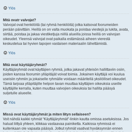
Ylös
Mitä ovatr valvojat?
Valvojat ovat henkilöitä (tai ryhmä henkilöitä) jotka katsovat foorumeiden
perään päivittäin. Heillä on on valta muokata ja poistaa viestejä ja lukita, avata,
siirtää, poistaa ja jakaa viestiketjuja niillä alueilla joissa heillä on valvojan
oikeudet. Yleensä valvojat ovat paikalla estämässä aiheen vierestä
keskustelua tai hyvien tapojen vastaisen materiaalin lähettämistä.
Ylös
Mitä ovat käyttäjäryhmät?
Käyttäjäryhmät ovat käyttäjien ryhmiä, jotka jakavat yhteisön hallittaviin osiin,
joiden kanssa foorumin ylläpitäjät voivat toimia. Jokainen käyttäjä voi kuulua
useisiin ryhmiin ja jokaiselle ryhmälle voidaan määritellä yksilölliset oikeudet.
Tämä tarjoaa ylläpitäjille helpon tavan muuttaa käyttäjien oikeuksia useille
käyttäjille kerralla, kuten muuttaa valvojien oikeuksia tai hallita pääsyä
suljetulle alueelle.
Ylös
Missä ovat käyttäjäryhmät ja miten liityn sellaiseen?
Voit nähdä kaikki ryhmät “Käyttäjäryhmät”-linkin kautta omissa asetuksissa. Jos
haluat liittyä yhteen, klikkaa vastaavaa painiketta. Kaikissa ryhmissä ei
kuitenkaan ole vapaata pääsyä. Jotkut ryhmät vaativat hyväksynnän ennen