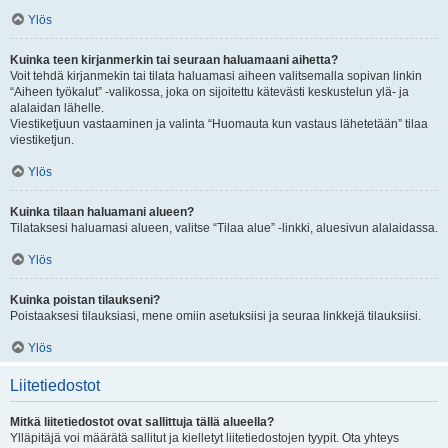
Ylös
Kuinka teen kirjanmerkin tai seuraan haluamaani aihetta?
Voit tehdä kirjanmekin tai tilata haluamasi aiheen valitsemalla sopivan linkin
“Aiheen työkalut” -valikossa, joka on sijoitettu kätevästi keskustelun ylä- ja
alalaidan lähelle.
Viestiketjuun vastaaminen ja valinta “Huomauta kun vastaus lähetetään” tilaa
viestiketjun.
Ylös
Kuinka tilaan haluamani alueen?
Tilataksesi haluamasi alueen, valitse “Tilaa alue” -linkki, aluesivun alalaidassa.
Ylös
Kuinka poistan tilaukseni?
Poistaaksesi tilauksiasi, mene omiin asetuksiisi ja seuraa linkkejä tilauksiisi.
Ylös
Liitetiedostot
Mitkä liitetiedostot ovat sallittuja tällä alueella?
Ylläpitäjä voi määrätä sallitut ja kielletyt liitetiedostojen tyypit. Ota yhteys