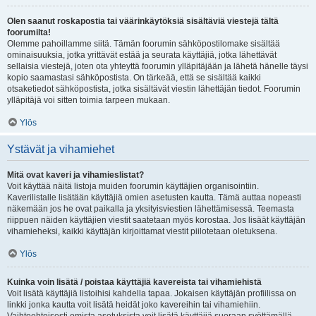
Olen saanut roskapostia tai väärinkäytöksiä sisältäviä viestejä tältä
foorumilta!
Olemme pahoillamme siitä. Tämän foorumin sähköpostilomake sisältää
ominaisuuksia, jotka yrittävät estää ja seurata käyttäjiä, jotka lähettävät
sellaisia viestejä, joten ota yhteyttä foorumin ylläpitäjään ja lähetä hänelle täysi
kopio saamastasi sähköpostista. On tärkeää, että se sisältää kaikki
otsaketiedot sähköpostista, jotka sisältävät viestin lähettäjän tiedot. Foorumin
ylläpitäjä voi sitten toimia tarpeen mukaan.
Ylös
Ystävät ja vihamiehet
Mitä ovat kaveri ja vihamieslistat?
Voit käyttää näitä listoja muiden foorumin käyttäjien organisointiin.
Kaverilistalle lisätään käyttäjiä omien asetusten kautta. Tämä auttaa nopeasti
näkemään jos he ovat paikalla ja yksityisviestien lähettämisessä. Teemasta
riippuen näiden käyttäjien viestit saatetaan myös korostaa. Jos lisäät käyttäjän
vihamieheksi, kaikki käyttäjän kirjoittamat viestit piilotetaan oletuksena.
Ylös
Kuinka voin lisätä / poistaa käyttäjiä kavereista tai vihamiehistä
Voit lisätä käyttäjiä listoihisi kahdella tapaa. Jokaisen käyttäjän profiilissa on
linkki jonka kautta voit lisätä heidät joko kavereihin tai vihamiehiin.