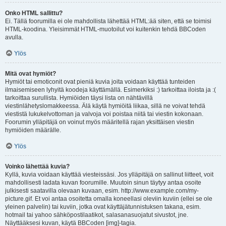
Onko HTML sallittu?
Ei. Tällä foorumilla ei ole mahdollista lähettää HTML:ää siten, että se toimisi
HTML-koodina. Yleisimmät HTML-muotoilut voi kuitenkin tehdä BBCoden
avulla.
Ylös
Mitä ovat hymiöt?
Hymiöt tai emoticonit ovat pieniä kuvia joita voidaan käyttää tunteiden
ilmaisemiseen lyhyitä koodeja käyttämällä. Esimerkiksi :) tarkoittaa iloista ja :(
tarkoittaa surullista. Hymiöiden täysi lista on nähtävillä
viestinlähetyslomakkeessa. Älä käytä hymiöitä liikaa, sillä ne voivat tehdä
viestistä lukukelvottoman ja valvoja voi poistaa niitä tai viestin kokonaan.
Foorumin ylläpitäjä on voinut myös määritellä rajan yksittäisen viestin
hymiöiden määrälle.
Ylös
Voinko lähettää kuvia?
Kyllä, kuvia voidaan käyttää viesteissäsi. Jos ylläpitäjä on sallinut liitteet, voit
mahdollisesti ladata kuvan foorumille. Muutoin sinun täytyy antaa osoite
julkisesti saatavilla olevaan kuvaan, esim. http://www.example.com/my-
picture.gif. Et voi antaa osoitetta omalla koneellasi oleviin kuviin (ellei se ole
yleinen palvelin) tai kuviin, jotka ovat käyttäjätunnistuksen takana, esim.
hotmail tai yahoo sähköpostilaatikot, salasanasuojatut sivustot, jne.
Näyttääksesi kuvan, käytä BBCoden [img]-tagia.