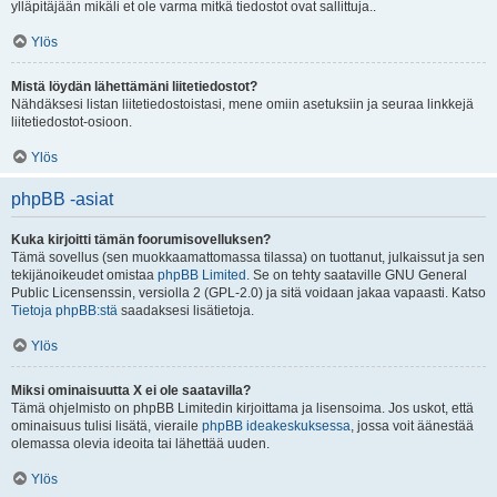
ylläpitäjään mikäli et ole varma mitkä tiedostot ovat sallittuja..
Ylös
Mistä löydän lähettämäni liitetiedostot?
Nähdäksesi listan liitetiedostoistasi, mene omiin asetuksiin ja seuraa linkkejä
liitetiedostot-osioon.
Ylös
phpBB -asiat
Kuka kirjoitti tämän foorumisovelluksen?
Tämä sovellus (sen muokkaamattomassa tilassa) on tuottanut, julkaissut ja sen
tekijänoikeudet omistaa
phpBB Limited
. Se on tehty saataville GNU General
Public Licensenssin, versiolla 2 (GPL-2.0) ja sitä voidaan jakaa vapaasti. Katso
Tietoja phpBB:stä
saadaksesi lisätietoja.
Ylös
Miksi ominaisuutta X ei ole saatavilla?
Tämä ohjelmisto on phpBB Limitedin kirjoittama ja lisensoima. Jos uskot, että
ominaisuus tulisi lisätä, vieraile
phpBB ideakeskuksessa
, jossa voit äänestää
olemassa olevia ideoita tai lähettää uuden.
Ylös