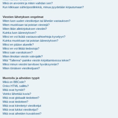
Mikä on arvonimi ja miten vaihdan sen?
Kun klikkaan sähköpostilinkkiä, minua pyydetään kirjautumaan?
Viestien lähetyksen ongelmat
Miten luon uuden viestiketjun tai lähetän vastauksen?
Miten muokkaan tai poistan viestejä?
Miten liitän allekirjoituksen viestiini?
Kuinka luon äänestyksen?
Miksi en voi lisätä vastausvaihtoehtoja kyselyyn?
Kuinka muokkaan tai poistan äänestyksen?
Miksi en pääse alueelle?
Miksi en voi liittää tiedostoja?
Miksi sain varoituksen?
Miten ilmoitan viestin valvojalle?
Mitä “Tallenna”-painike viestin kirjoittamisessa tekee?
Miksi minun viestini tarvitsee hyväksynnän?
Miten tönäisen viestiketjuani?
Muotoilu ja aiheiden tyypit
Mikä on BBCode?
Onko HTML sallittu?
Mitä ovat hymiöt?
Voinko lähettää kuvia?
Mitä ovat globaalit tiedotteet?
Mitä ovat tiedotteet?
Mitä ovat kiinnitetyt viestiketjut
Mitä ovat lukitut viestiketjut?
Mitä ovat aiheiden kuvakkeet?