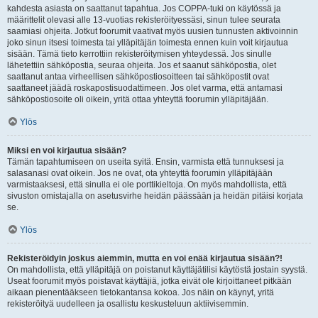
kahdesta asiasta on saattanut tapahtua. Jos COPPA-tuki on käytössä ja
määrittelit olevasi alle 13-vuotias rekisteröityessäsi, sinun tulee seurata
saamiasi ohjeita. Jotkut foorumit vaativat myös uusien tunnusten aktivoinnin
joko sinun itsesi toimesta tai ylläpitäjän toimesta ennen kuin voit kirjautua
sisään. Tämä tieto kerrottiin rekisteröitymisen yhteydessä. Jos sinulle
lähetettiin sähköpostia, seuraa ohjeita. Jos et saanut sähköpostia, olet
saattanut antaa virheellisen sähköpostiosoitteen tai sähköpostit ovat
saattaneet jäädä roskapostisuodattimeen. Jos olet varma, että antamasi
sähköpostiosoite oli oikein, yritä ottaa yhteyttä foorumin ylläpitäjään.
Ylös
Miksi en voi kirjautua sisään?
Tämän tapahtumiseen on useita syitä. Ensin, varmista että tunnuksesi ja
salasanasi ovat oikein. Jos ne ovat, ota yhteyttä foorumin ylläpitäjään
varmistaaksesi, että sinulla ei ole porttikieltoja. On myös mahdollista, että
sivuston omistajalla on asetusvirhe heidän päässään ja heidän pitäisi korjata
se.
Ylös
Rekisteröidyin joskus aiemmin, mutta en voi enää kirjautua sisään?!
On mahdollista, että ylläpitäjä on poistanut käyttäjätilisi käytöstä jostain syystä.
Useat foorumit myös poistavat käyttäjiä, jotka eivät ole kirjoittaneet pitkään
aikaan pienentääkseen tietokantansa kokoa. Jos näin on käynyt, yritä
rekisteröityä uudelleen ja osallistu keskusteluun aktiivisemmin.