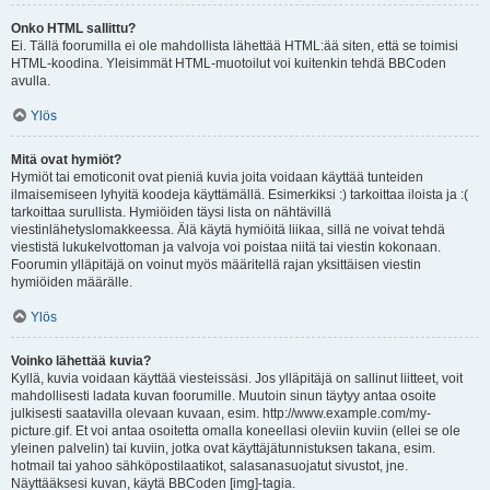
Onko HTML sallittu?
Ei. Tällä foorumilla ei ole mahdollista lähettää HTML:ää siten, että se toimisi
HTML-koodina. Yleisimmät HTML-muotoilut voi kuitenkin tehdä BBCoden
avulla.
Ylös
Mitä ovat hymiöt?
Hymiöt tai emoticonit ovat pieniä kuvia joita voidaan käyttää tunteiden
ilmaisemiseen lyhyitä koodeja käyttämällä. Esimerkiksi :) tarkoittaa iloista ja :(
tarkoittaa surullista. Hymiöiden täysi lista on nähtävillä
viestinlähetyslomakkeessa. Älä käytä hymiöitä liikaa, sillä ne voivat tehdä
viestistä lukukelvottoman ja valvoja voi poistaa niitä tai viestin kokonaan.
Foorumin ylläpitäjä on voinut myös määritellä rajan yksittäisen viestin
hymiöiden määrälle.
Ylös
Voinko lähettää kuvia?
Kyllä, kuvia voidaan käyttää viesteissäsi. Jos ylläpitäjä on sallinut liitteet, voit
mahdollisesti ladata kuvan foorumille. Muutoin sinun täytyy antaa osoite
julkisesti saatavilla olevaan kuvaan, esim. http://www.example.com/my-
picture.gif. Et voi antaa osoitetta omalla koneellasi oleviin kuviin (ellei se ole
yleinen palvelin) tai kuviin, jotka ovat käyttäjätunnistuksen takana, esim.
hotmail tai yahoo sähköpostilaatikot, salasanasuojatut sivustot, jne.
Näyttääksesi kuvan, käytä BBCoden [img]-tagia.