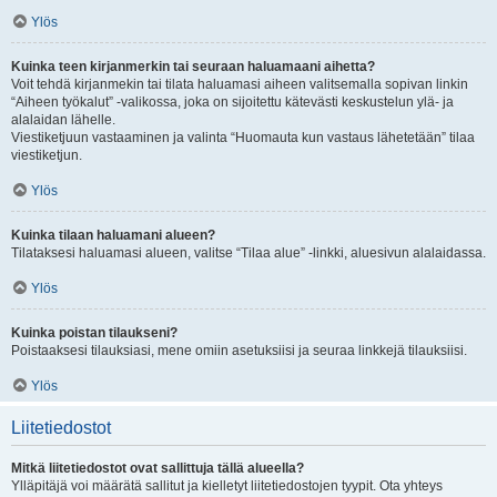
Ylös
Kuinka teen kirjanmerkin tai seuraan haluamaani aihetta?
Voit tehdä kirjanmekin tai tilata haluamasi aiheen valitsemalla sopivan linkin
“Aiheen työkalut” -valikossa, joka on sijoitettu kätevästi keskustelun ylä- ja
alalaidan lähelle.
Viestiketjuun vastaaminen ja valinta “Huomauta kun vastaus lähetetään” tilaa
viestiketjun.
Ylös
Kuinka tilaan haluamani alueen?
Tilataksesi haluamasi alueen, valitse “Tilaa alue” -linkki, aluesivun alalaidassa.
Ylös
Kuinka poistan tilaukseni?
Poistaaksesi tilauksiasi, mene omiin asetuksiisi ja seuraa linkkejä tilauksiisi.
Ylös
Liitetiedostot
Mitkä liitetiedostot ovat sallittuja tällä alueella?
Ylläpitäjä voi määrätä sallitut ja kielletyt liitetiedostojen tyypit. Ota yhteys