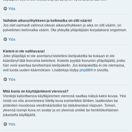
Ylös
Vaihdoin aikavyöhykkeen ja kellonaika on silti väärin!
Jos olet varmasti valinnut oikean aikavyöhykkeen ja aika on silti väärin, on
palvelimen kellonaika väärin. Ota yhteyttä ylläpitäjään korjataksesi ongelman.
Ylös
Kieleni ei ole valittavana!
Joko ylläpitäjä ei ole asentanut kielellesi kielipakettia tai kukaan ei ole
kääntänyt tätä foorumia kielellesi. Kokeile pyytää foorumin ylläpitäjältä, josko
hän voisi asentaa tarvitsemasi kielipaketin. Jos kielipakettia ei ole olemassa,
voit luoda uuden käännöksen. Lisätietoja löytyy
phpBB
®:n sivuilta.
Ylös
Mitä kuvia on käyttäjänimeni vieressä?
Viestejä katsottaessa käyttäjänimen vieressä saattaa näkyä kaksi kuvaa. Yksi
niistä voi olla arvonimeesi liitetty kuva esimerkiksi tähtien, laatikoiden tai
pisteiden muodossa viestimäärästäsi tai statuksestasi riippuen. Toinen,
yleensä isompi kuva on avatar ja on yleensä uniikki tai henkilökohtainen
jokaisella käyttäjällä.
Ylös