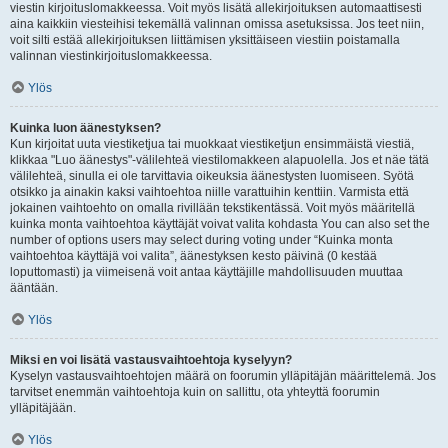
viestin kirjoituslomakkeessa. Voit myös lisätä allekirjoituksen automaattisesti
aina kaikkiin viesteihisi tekemällä valinnan omissa asetuksissa. Jos teet niin,
voit silti estää allekirjoituksen liittämisen yksittäiseen viestiin poistamalla
valinnan viestinkirjoituslomakkeessa.
Ylös
Kuinka luon äänestyksen?
Kun kirjoitat uuta viestiketjua tai muokkaat viestiketjun ensimmäistä viestiä,
klikkaa "Luo äänestys"-välilehteä viestilomakkeen alapuolella. Jos et näe tätä
välilehteä, sinulla ei ole tarvittavia oikeuksia äänestysten luomiseen. Syötä
otsikko ja ainakin kaksi vaihtoehtoa niille varattuihin kenttiin. Varmista että
jokainen vaihtoehto on omalla rivillään tekstikentässä. Voit myös määritellä
kuinka monta vaihtoehtoa käyttäjät voivat valita kohdasta You can also set the
number of options users may select during voting under “Kuinka monta
vaihtoehtoa käyttäjä voi valita”, äänestyksen kesto päivinä (0 kestää
loputtomasti) ja viimeisenä voit antaa käyttäjille mahdollisuuden muuttaa
ääntään.
Ylös
Miksi en voi lisätä vastausvaihtoehtoja kyselyyn?
Kyselyn vastausvaihtoehtojen määrä on foorumin ylläpitäjän määrittelemä. Jos
tarvitset enemmän vaihtoehtoja kuin on sallittu, ota yhteyttä foorumin
ylläpitäjään.
Ylös