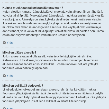
Kuinka muokkaan tai poistan äänestyksen?
Kuten viestien kanssa, äänestyksiä voi muokata vain alkuperäinen lähettäjä,
valvoja tai ylläpitäjä. Muokataksesi äänestystä, muokkaa ensimmäistä viestiä
viestiketjussa. Äänestys on aina kytketty viestiketjun ensimmäiseen viestiin.
Jos kukaan ei ole vielä äänestänyt, käyttäjät voivat poistaa äänestyksen tai
muokata mitä tahansa äänestyksen asetusta. Jos käyttäjät ovat kuitenkin jo
äänestäneet, vain valvojat tai ylläpitäjät voivat muokata tai poistaa sen. Tämä
estää äänestysvaihtoehtojen vaihtamisen kesken äänestyksen.
Ylös
Miksi en pääse alueelle?
Jotkin alueet saattavat olla rajattu vain tietyille käyttäjille tai ryhmille.
Katsoaksesi, lukeaksesi, kirjoittaaksesi tai muiden toimintojen tekeminen
alueella saattaa tarvita erikoisoikeuksia. Jos haluat oikeudet, ota yhteyttä
foorumin valvojaan tai ylläpitäjään.
Ylös
Miksi en voi liittää tiedostoja?
Liitetiedostojen oikeudet annetaan alueen, ryhmän tai käyttäjän mukaan.
Foorumin ylläpitäjä ei välttämättä ole sallinut liitetiedostojen liittämistä tietyllä
alueella tai vain tietyt ryhmät saattavat pystyä liittämään tiedostoja. Ota yhteyttä
foorumin ylläpitäjään jos et tiedä miksi et voi lisätä liitetiedostoja.