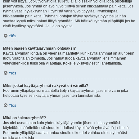
kuin voit liittyä. Jotkut voivat olla suljettuja ja joissakin voi olla jopa piilotettuja
jäsenyyksiä. Jos ryhmä on avoin, voit liittyä siihen klikkaamalla painiketta. Jos
ryhmä vaatii hyväksynnän liittymistä varten, voit pyytää liittymislupaa
klikkaamalla painiketta. Ryhmän johtajan täytyy hyväksyä pyyntösi ja hän
saattaa kysyä miksi haluat liittyä ryhmään. Älä häiriköi ryhmän ylläpitäjiä jos he
eivät hyväksy pyyntöäsi. Heillä on syynsä.
Ylös
Miten pääsen käyttäjäryhmän johtajaksi?
Käyttäjäryhmän johtaja on yleensä määritelty, kun käyttäjäryhmät on alunperin
luotu ylläpitäjän toimesta. Jos haluat luoda käyttäjäryhmän, ensimmäinen
yhteyshenkilösi tulisi olla ylläpitäjä. Kokeile yksityisviestin lähettämistä.
Ylös
Miksi jotkut käyttäjäryhmät näkyvät eri väreillä?
Foorumin ylläpitäjä voi määritellä tietyn käyttäjäryhmän jäsenille värin joka
helpottaa kyseisen käyttäjäryhmän jäsenten tunnistamista.
Ylös
Mikä on “oletusryhmä”?
Jos olet useamman kuin yhden käyttäjäryhmän jäsen, oletusryhmääsi
käytetään määriteltäessä sinun kohdallasi käytettävää ryhmäväriä ja titteliä.
Foorumin ylläpitäjä saattaa antaa sinulle oikeudet vaihtaa oletusryhmääsi
omista asetuksista.