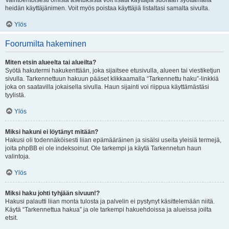
Vaihtoehtoisesti omista asetuksista voit lisätä käyttäjiä suoraan syöttämällä
heidän käyttäjänimen. Voit myös poistaa käyttäjiä listaltasi samalta sivulta.
Ylös
Foorumilta hakeminen
Miten etsin alueelta tai alueilta?
Syötä hakutermi hakukenttään, joka sijaitsee etusivulla, alueen tai viestiketjun
sivulla. Tarkennettuun hakuun pääset klikkaamalla “Tarkennettu haku”-linkkiä
joka on saatavilla jokaisella sivulla. Haun sijainti voi riippua käyttämästäsi
tyylistä.
Ylös
Miksi hakuni ei löytänyt mitään?
Hakusi oli todennäköisesti liian epämääräinen ja sisälsi useita yleisiä termejä,
joita phpBB ei ole indeksoinut. Ole tarkempi ja käytä Tarkennetun haun
valintoja.
Ylös
Miksi haku johti tyhjään sivuun!?
Hakusi palautti liian monta tulosta ja palvelin ei pystynyt käsittelemään niitä.
Käytä “Tarkennettua hakua” ja ole tarkempi hakuehdoissa ja alueissa joilta
etsit.