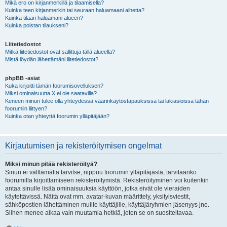
Mikä ero on kirjanmerkillä ja tilaamisella?
Kuinka teen kirjanmerkin tai seuraan haluamaani aihetta?
Kuinka tilaan haluamani alueen?
Kuinka poistan tilaukseni?
Liitetiedostot
Mitkä liitetiedostot ovat sallittuja tällä alueella?
Mistä löydän lähettämäni liitetiedostot?
phpBB -asiat
Kuka kirjoitti tämän foorumisovelluksen?
Miksi ominaisuutta X ei ole saatavilla?
Keneen minun tulee olla yhteydessä väärinkäytöstapauksissa tai lakiasioissa tähän
foorumiin liittyen?
Kuinka otan yhteyttä foorumin ylläpitäjään?
Kirjautumisen ja rekisteröitymisen ongelmat
Miksi minun pitää rekisteröityä?
Sinun ei välttämättä tarvitse, riippuu foorumin ylläpitäjästä, tarvitaanko
foorumilla kirjoittamiseen rekisteröitymistä. Rekisteröityminen voi kuitenkin
antaa sinulle lisää ominaisuuksia käyttöön, jotka eivät ole vieraiden
käytettävissä. Näitä ovat mm. avatar-kuvan määrittely, yksityisviestit,
sähköpostien lähettäminen muille käyttäjille, käyttäjäryhmien jäsenyys jne.
Siihen menee aikaa vain muutamia hetkiä, joten se on suositeltavaa.