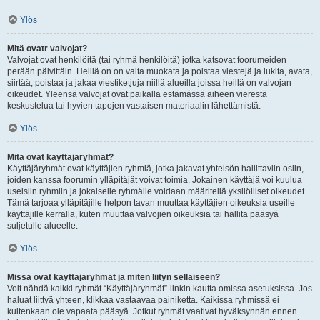
Ylös
Mitä ovatr valvojat?
Valvojat ovat henkilöitä (tai ryhmä henkilöitä) jotka katsovat foorumeiden
perään päivittäin. Heillä on on valta muokata ja poistaa viestejä ja lukita, avata,
siirtää, poistaa ja jakaa viestiketjuja niillä alueilla joissa heillä on valvojan
oikeudet. Yleensä valvojat ovat paikalla estämässä aiheen vierestä
keskustelua tai hyvien tapojen vastaisen materiaalin lähettämistä.
Ylös
Mitä ovat käyttäjäryhmät?
Käyttäjäryhmät ovat käyttäjien ryhmiä, jotka jakavat yhteisön hallittaviin osiin,
joiden kanssa foorumin ylläpitäjät voivat toimia. Jokainen käyttäjä voi kuulua
useisiin ryhmiin ja jokaiselle ryhmälle voidaan määritellä yksilölliset oikeudet.
Tämä tarjoaa ylläpitäjille helpon tavan muuttaa käyttäjien oikeuksia useille
käyttäjille kerralla, kuten muuttaa valvojien oikeuksia tai hallita pääsyä
suljetulle alueelle.
Ylös
Missä ovat käyttäjäryhmät ja miten liityn sellaiseen?
Voit nähdä kaikki ryhmät “Käyttäjäryhmät”-linkin kautta omissa asetuksissa. Jos
haluat liittyä yhteen, klikkaa vastaavaa painiketta. Kaikissa ryhmissä ei
kuitenkaan ole vapaata pääsyä. Jotkut ryhmät vaativat hyväksynnän ennen