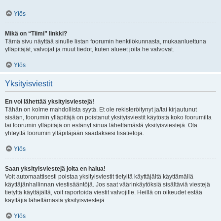
Ylös
Mikä on “Tiimi” linkki?
Tämä sivu näyttää sinulle listan foorumin henkilökunnasta, mukaanluettuna
ylläpitäjät, valvojat ja muut tiedot, kuten alueet joita he valvovat.
Ylös
Yksityisviestit
En voi lähettää yksityisviestejä!
Tähän on kolme mahdollista syytä. Et ole rekisteröitynyt ja/tai kirjautunut
sisään, foorumin ylläpitäjä on poistanut yksityisviestit käytöstä koko foorumilta
tai foorumin ylläpitäjä on estänyt sinua lähettämästä yksityisviestejä. Ota
yhteyttä foorumin ylläpitäjään saadaksesi lisätietoja.
Ylös
Saan yksityisviestejä joita en halua!
Voit automaattisesti poistaa yksityisviestit tietyltä käyttäjältä käyttämällä
käyttäjänhallinnan viestisääntöjä. Jos saat väärinkäytöksiä sisältäviä viestejä
tietyltä käyttäjältä, voit raportoida viestit valvojille. Heillä on oikeudet estää
käyttäjiä lähettämästä yksityisviestejä.
Ylös