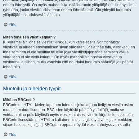
Foorumin ylläpitäjä on päättänyt, että viestit kyseiselle alueelle tulee tarkastaa
ennen lähetystä. On myös mahdollista, että foorumin ylläpitäjä on siirtänyt sinut
ryhmään, jonka viestit tarkistetaan ennen lähettämistä. Ota yhteyttä foorumin
ylläpitäjään saadaksesi lisätietoja.
Ylös
Miten tönäisen viestiketjuani?
Klikkaamalla “Tönaise viestiä” -linkkiä, kun katselet sitä, voit “tönäistä”
viestiketjua alueen ensimmäisen sivun yläosaan. Jos et näe tätä, viestiketjujen
tönäiseminen ei ole sallittua tai aika joka viestiketjujen tönäisemisen välillä
vaaditaan ei ole vielä kulunut. On myös mahdollista nostaa viestiketjua
vastaamalla siihen, mutta varmista että noudatat foorumin sääntöjä jos päätät
tehdä niin.
Ylös
Muotoilu ja aiheiden tyypit
Mikä on BBCode?
BBCode on HTML-kielen tapainen toteutus, joka tarjoaa tiettyjen viestin osien
muotoilumahdollisuuden. BBCoden käytöstä päättää ylläpitäjä, mutta se
voidaan ottaa pois käytöstä myös viestikohtaisesti viestin kirjoituslomakkeella.
BBCode itsessään on HTML:n kaltainen, mutta tagit käyttävät < ja > merkkien
sijaan hakasulkuja [ ja ]. BBCoden oppaan löydät viestinlähetyssivun kautta.
Ylös