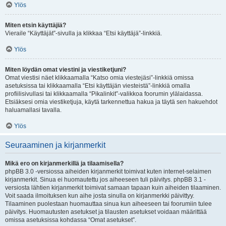
Ylös
Miten etsin käyttäjiä?
Vieraile “Käyttäjät”-sivulla ja klikkaa “Etsi käyttäjä”-linkkiä.
Ylös
Miten löydän omat viestini ja viestiketjuni?
Omat viestisi näet klikkaamalla “Katso omia viestejäsi”-linkkiä omissa
asetuksissa tai klikkaamalla “Etsi käyttäjän viesteistä”-linkkiä omalla
profiilisivullasi tai klikkaamalla “Pikalinkit”-valikkoa foorumin ylälaidassa.
Etsiäksesi omia viestiketjuja, käytä tarkennettua hakua ja täytä sen hakuehdot
haluamallasi tavalla.
Ylös
Seuraaminen ja kirjanmerkit
Mikä ero on kirjanmerkillä ja tilaamisella?
phpBB 3.0 -versiossa aiheiden kirjanmerkit toimivat kuten internet-selaimen
kirjanmerkit. Sinua ei huomautettu jos aiheeseen tuli päivitys. phpBB 3.1 -
versiosta lähtien kirjanmerkit toimivat samaan tapaan kuin aiheiden tilaaminen.
Voit saada ilmoituksen kun aihe josta sinulla on kirjanmerkki päivittyy.
Tilaaminen puolestaan huomauttaa sinua kun aiheeseen tai foorumiin tulee
päivitys. Huomautusten asetukset ja tilausten asetukset voidaan määrittää
omissa asetuksissa kohdassa “Omat asetukset”.