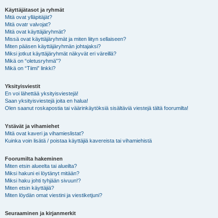
Käyttäjätasot ja ryhmät
Mitä ovat ylläpitäjät?
Mitä ovatr valvojat?
Mitä ovat käyttäjäryhmät?
Missä ovat käyttäjäryhmät ja miten liityn sellaiseen?
Miten pääsen käyttäjäryhmän johtajaksi?
Miksi jotkut käyttäjäryhmät näkyvät eri väreillä?
Mikä on “oletusryhmä”?
Mikä on “Tiimi” linkki?
Yksityisviestit
En voi lähettää yksityisviestejä!
Saan yksityisviestejä joita en halua!
Olen saanut roskapostia tai väärinkäytöksiä sisältäviä viestejä tältä foorumilta!
Ystävät ja vihamiehet
Mitä ovat kaveri ja vihamieslistat?
Kuinka voin lisätä / poistaa käyttäjiä kavereista tai vihamiehistä
Foorumilta hakeminen
Miten etsin alueelta tai alueilta?
Miksi hakuni ei löytänyt mitään?
Miksi haku johti tyhjään sivuun!?
Miten etsin käyttäjiä?
Miten löydän omat viestini ja viestiketjuni?
Seuraaminen ja kirjanmerkit