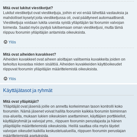
Mitä ovat lukitut viestiketjut?
Lukitut viestiketjut ovat viestiketjuja, joihin ei voi enää lähettää vastauksia ja
mahdolliset kyselyt joita viestiketjussa oli, ovat päättyneet automaattisesti.
Viestiketjuja voidaan lukita useista syistä ylläpitäjän tai foorumin valvojan
toimesta. Saatat myös pystyä lukitsemaan oman viestiketjusi, mutta tämä
riippuu foorumin ylläpitäjän antamista oikeuksista.
Ylös
Mitä ovat aiheiden kuvakkeet?
Aiheiden kuvakkeet ovat aiheen aloittajan valitsemia kuvakkeita joiden on
tarkoitus kuvastaa niiden sisältöä. Aiheiden kuvakkeiden käyttöoikeudet
riippuvat foorumin ylläpitäjän määrittelemistä oikeuksista.
Ylös
Käyttäjätasot ja ryhmät
Mitä ovat ylläpitäjät?
Ylläpitäjät ovat jäseniä joille on annettu korkeimman tason kontrolli koko
foorumiin. Nämä jäsenet voivat hallita foorumin kaikkia foorumin toiminnan
osa-alueita, mukaan lukien oikeuksien asettaminen, käyttäjien porttikiellot,
käyttäjäryhmät ja valvojat yms., riippuen foorumin perustajasta ja hänen
ylläpitäjille määrittelemistä oikeuksista. Heillä saattaa olla myös täydet
valvojan oikeudet kaikilla keskustelualueilla, riippuen foorumin perustajan
määrittelemistä asetuksista.