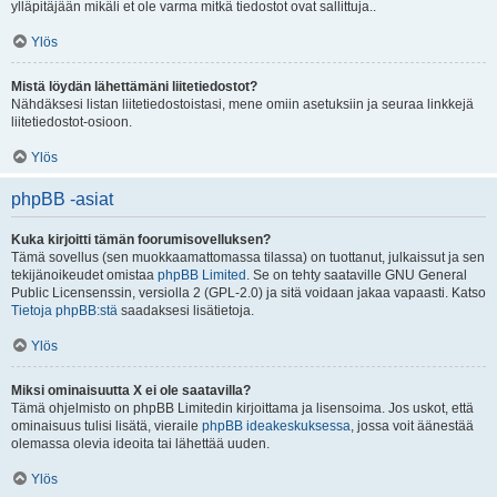
ylläpitäjään mikäli et ole varma mitkä tiedostot ovat sallittuja..
Ylös
Mistä löydän lähettämäni liitetiedostot?
Nähdäksesi listan liitetiedostoistasi, mene omiin asetuksiin ja seuraa linkkejä
liitetiedostot-osioon.
Ylös
phpBB -asiat
Kuka kirjoitti tämän foorumisovelluksen?
Tämä sovellus (sen muokkaamattomassa tilassa) on tuottanut, julkaissut ja sen
tekijänoikeudet omistaa
phpBB Limited
. Se on tehty saataville GNU General
Public Licensenssin, versiolla 2 (GPL-2.0) ja sitä voidaan jakaa vapaasti. Katso
Tietoja phpBB:stä
saadaksesi lisätietoja.
Ylös
Miksi ominaisuutta X ei ole saatavilla?
Tämä ohjelmisto on phpBB Limitedin kirjoittama ja lisensoima. Jos uskot, että
ominaisuus tulisi lisätä, vieraile
phpBB ideakeskuksessa
, jossa voit äänestää
olemassa olevia ideoita tai lähettää uuden.
Ylös