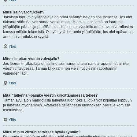
Ylös
Miksi sain varoituksen?
Jokaisen foorumin ylläpitäjällä on omat säännöt heidän sivustollensa. Jos olet
rikkonut sääntöä, voit saada varoituksen. Huomioi, että tämä on foorumin
ylläpitäjän päätös ja phpBB Limitedillä ei ole sivustolla annettavien varoitusten
kanssa mitään tekemistä. Ota yhteyttä foorumin ylläpitäjään, jos olet epävarma
annetun varoituksen syystä.
Ylös
Miten ilmoitan viestin valvojalle?
Jos foorumin ylläpitäjä on sallinut sen, sinun pitäisi nähdä raportointipainike
viestin yhteydessä. Tämän klikkaaminen vie sinut viestin raportoinnin
vaiheiden läpi.
Ylös
Mitä “Tallenna”-painike viestin kirjoittamisessa tekee?
Tämän avulla on mahdollista tallentaa luonnoksia, jotka voit kirjoittaa loppuun
ja lähettää myöhemmin. Avataksesi tallennetun luonnoksen, vieraile komissa
asetuksissa.
Ylös
Miksi minun viestini tarvitsee hyväksynnän?