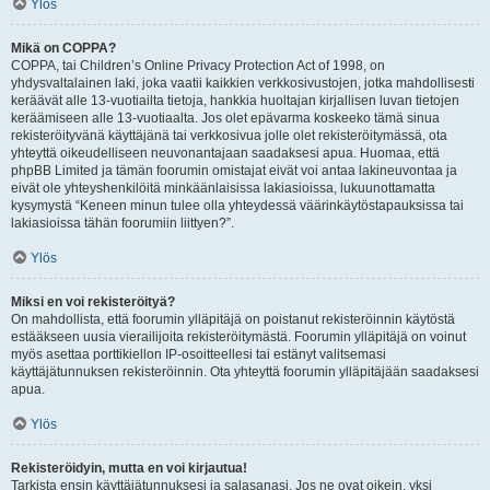
Ylös
Mikä on COPPA?
COPPA, tai Children’s Online Privacy Protection Act of 1998, on
yhdysvaltalainen laki, joka vaatii kaikkien verkkosivustojen, jotka mahdollisesti
keräävät alle 13-vuotiailta tietoja, hankkia huoltajan kirjallisen luvan tietojen
keräämiseen alle 13-vuotiaalta. Jos olet epävarma koskeeko tämä sinua
rekisteröityvänä käyttäjänä tai verkkosivua jolle olet rekisteröitymässä, ota
yhteyttä oikeudelliseen neuvonantajaan saadaksesi apua. Huomaa, että
phpBB Limited ja tämän foorumin omistajat eivät voi antaa lakineuvontaa ja
eivät ole yhteyshenkilöitä minkäänlaisissa lakiasioissa, lukuunottamatta
kysymystä “Keneen minun tulee olla yhteydessä väärinkäytöstapauksissa tai
lakiasioissa tähän foorumiin liittyen?”.
Ylös
Miksi en voi rekisteröityä?
On mahdollista, että foorumin ylläpitäjä on poistanut rekisteröinnin käytöstä
estääkseen uusia vierailijoita rekisteröitymästä. Foorumin ylläpitäjä on voinut
myös asettaa porttikiellon IP-osoitteellesi tai estänyt valitsemasi
käyttäjätunnuksen rekisteröinnin. Ota yhteyttä foorumin ylläpitäjään saadaksesi
apua.
Ylös
Rekisteröidyin, mutta en voi kirjautua!
Tarkista ensin käyttäjätunnuksesi ja salasanasi. Jos ne ovat oikein, yksi