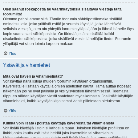
Olen saanut roskapostia tai väärinkäytöksiä sisältäviä viestejä tältä
foorumilta!
Olemme pahoillamme siitä. Tämän foorumin sähköpostilomake sisältää
ominaisuuksia, jotka yrittävät estää ja seurata käyttäjiä, jotka lähettävät
sellaisia viestejä, joten ota yhteyttä foorumin ylläpitäjään ja lähetä hänelle täysi
kopio saamastasi sähköpostista. On tärkeää, että se sisältää kaikki
otsaketiedot sähköpostista, jotka sisältävät viestin lähettäjän tiedot. Foorumin
ylläpitäjä voi sitten toimia tarpeen mukaan.
Ylös
Ystävät ja vihamiehet
Mitä ovat kaveri ja vihamieslistat?
Voit käyttää näitä listoja muiden foorumin käyttäjien organisointiin.
Kaverilistalle lisätään käyttäjiä omien asetusten kautta. Tämä auttaa nopeasti
näkemään jos he ovat paikalla ja yksityisviestien lähettämisessä. Teemasta
riippuen näiden käyttäjien viestit saatetaan myös korostaa. Jos lisäät käyttäjän
vihamieheksi, kaikki käyttäjän kirjoittamat viestit piilotetaan oletuksena.
Ylös
Kuinka voin lisätä / poistaa käyttäjiä kavereista tai vihamiehistä
Voit lisätä käyttäjiä listoihisi kahdella tapaa. Jokaisen käyttäjän profiilissa on
linkki jonka kautta voit lisätä heidät joko kavereihin tai vihamiehiin.