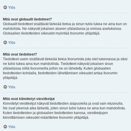
Ylös
Mitä ovat globaalit tiedotteet?
Globaalit tiedotteet sisältävät tärkeää tietoa ja sinun tulisi lukea ne aina kun on
mahdolista. Ne näkyvät jokaisen alueen ylälaidassa ja omissa asetuksissa.
Globaalien tiedotteiden oikeudet myöntää foorumin ylläpitäjä.
Ylös
Mitä ovat tiedotteet?
Tiedotteet usein sisältävät tärkeää tietoa foorumista jota olet lukemassa ja siksi
ne tulisi lukea aina kun mahdollista. Tiedotteet näkyvät jokaisen sivun
ylälaidassa niillä foorumeilla joihin ne on lähetetty. Kuten globaalien
tiedotteiden kohdalla, tiedotteiden lähettämisen oikeudet antaa foorumin
ylläpitäjä.
Ylös
Mitä ovat kiinnitetyt viestiketjut
Kiinnitetyt viestiketjut näkyvät tiedotteiden alapuolella ja ovat vain etusivulla.
Ne ovat yleensä aika tärkeitä, joten sinun tulisi lukea ne aina kun mahdollista.
Kuten tiedotteiden ja globaalien tiedotteiden kanssa, viestiketjujen
kiinnittämisen oikeudet määrittelee foorumin ylläpitäjä.
Ylös