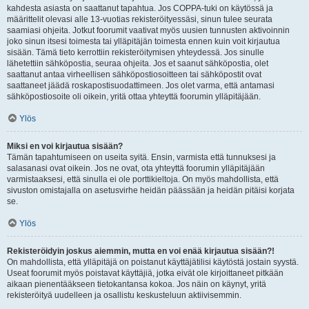
kahdesta asiasta on saattanut tapahtua. Jos COPPA-tuki on käytössä ja
määrittelit olevasi alle 13-vuotias rekisteröityessäsi, sinun tulee seurata
saamiasi ohjeita. Jotkut foorumit vaativat myös uusien tunnusten aktivoinnin
joko sinun itsesi toimesta tai ylläpitäjän toimesta ennen kuin voit kirjautua
sisään. Tämä tieto kerrottiin rekisteröitymisen yhteydessä. Jos sinulle
lähetettiin sähköpostia, seuraa ohjeita. Jos et saanut sähköpostia, olet
saattanut antaa virheellisen sähköpostiosoitteen tai sähköpostit ovat
saattaneet jäädä roskapostisuodattimeen. Jos olet varma, että antamasi
sähköpostiosoite oli oikein, yritä ottaa yhteyttä foorumin ylläpitäjään.
Ylös
Miksi en voi kirjautua sisään?
Tämän tapahtumiseen on useita syitä. Ensin, varmista että tunnuksesi ja
salasanasi ovat oikein. Jos ne ovat, ota yhteyttä foorumin ylläpitäjään
varmistaaksesi, että sinulla ei ole porttikieltoja. On myös mahdollista, että
sivuston omistajalla on asetusvirhe heidän päässään ja heidän pitäisi korjata
se.
Ylös
Rekisteröidyin joskus aiemmin, mutta en voi enää kirjautua sisään?!
On mahdollista, että ylläpitäjä on poistanut käyttäjätilisi käytöstä jostain syystä.
Useat foorumit myös poistavat käyttäjiä, jotka eivät ole kirjoittaneet pitkään
aikaan pienentääkseen tietokantansa kokoa. Jos näin on käynyt, yritä
rekisteröityä uudelleen ja osallistu keskusteluun aktiivisemmin.