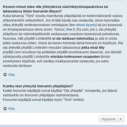
Keneen minun tulee olla yhteydessä väärinkäytöstapauksissa tai
lakiasioissa tähän foorumiin liittyen?
Kuka tahansa “Tiimi”-sivulla mainituista ylläpitäjistä on todennäköisesti sopiva
yhteyshenkilö valituksillesi. Jos et tätä kautta saa vastausta, sinun kannattaa
ottaa yhteyttä verkkotunnuksen omistajaan (tee
whois-kysely
) tai jos kyseessä
on ilmaispalvelussa oleva (esim. Yahoo!, free.fr, f2s.com, jne.), ota yhteyttä
ylläpitoon tai väärinkäytöksistä vastaavaan osastoon kyseisessä palvelussa.
Huomaa, että phpBB Limitedillä
ei ole lainkaan toimivaltaa
ja sitä ei voida
pitää vastuussa miten, missä tai kenen toimesta tämä foorumi on käytössä. Älä
ota yhteyttä phpBB Limitediin missään lakiasioissa
jotka eivät liity
phpBB.com-sivustoon tai pelkkään phpBB-sovellukseen itseensä. Jos lähetät
sähköpostia phpBB Limitedille
mistään kolmannen osapuolen
tämän
sovelluksen käytöstä, voit odottaa niukkasanaista vastausta, jos edes
vastausta lainkaan.
Ylös
Kuinka otan yhteyttä foorumin ylläpitäjään?
Kaikki foorumin käyttäjät voivat käyttää “Ota yhteyttä” -lomaketta, jos täämä
vaihtoehto on foorumin ylläpitäjän mahdollistama.
Foorumin käyttäjät voivat käyttää myös “Tiimi”-linkkiä.
Ylös
Hyppää