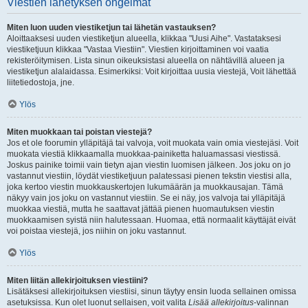
Viestien lähetyksen ongelmat
Miten luon uuden viestiketjun tai lähetän vastauksen?
Aloittaaksesi uuden viestiketjun alueella, klikkaa "Uusi Aihe". Vastataksesi
viestiketjuun klikkaa "Vastaa Viestiin". Viestien kirjoittaminen voi vaatia
rekisteröitymisen. Lista sinun oikeuksistasi alueella on nähtävillä alueen ja
viestiketjun alalaidassa. Esimerkiksi: Voit kirjoittaa uusia viestejä, Voit lähettää
liitetiedostoja, jne.
Ylös
Miten muokkaan tai poistan viestejä?
Jos et ole foorumin ylläpitäjä tai valvoja, voit muokata vain omia viestejäsi. Voit
muokata viestiä klikkaamalla muokkaa-painiketta haluamassasi viestissä.
Joskus painike toimii vain tietyn ajan viestin luomisen jälkeen. Jos joku on jo
vastannut viestiin, löydät viestiketjuun palatessasi pienen tekstin viestisi alla,
joka kertoo viestin muokkauskertojen lukumäärän ja muokkausajan. Tämä
näkyy vain jos joku on vastannut viestiin. Se ei näy, jos valvoja tai ylläpitäjä
muokkaa viestiä, mutta he saattavat jättää pienen huomautuksen viestin
muokkaamisen syistä niin halutessaan. Huomaa, että normaalit käyttäjät eivät
voi poistaa viestejä, jos niihin on joku vastannut.
Ylös
Miten liitän allekirjoituksen viestiini?
Lisätäksesi allekirjoituksen viestiisi, sinun täytyy ensin luoda sellainen omissa
asetuksissa. Kun olet luonut sellaisen, voit valita
Lisää allekirjoitus
-valinnan