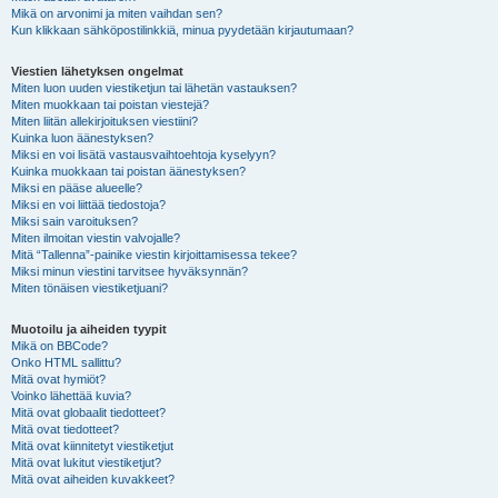
Mikä on arvonimi ja miten vaihdan sen?
Kun klikkaan sähköpostilinkkiä, minua pyydetään kirjautumaan?
Viestien lähetyksen ongelmat
Miten luon uuden viestiketjun tai lähetän vastauksen?
Miten muokkaan tai poistan viestejä?
Miten liitän allekirjoituksen viestiini?
Kuinka luon äänestyksen?
Miksi en voi lisätä vastausvaihtoehtoja kyselyyn?
Kuinka muokkaan tai poistan äänestyksen?
Miksi en pääse alueelle?
Miksi en voi liittää tiedostoja?
Miksi sain varoituksen?
Miten ilmoitan viestin valvojalle?
Mitä “Tallenna”-painike viestin kirjoittamisessa tekee?
Miksi minun viestini tarvitsee hyväksynnän?
Miten tönäisen viestiketjuani?
Muotoilu ja aiheiden tyypit
Mikä on BBCode?
Onko HTML sallittu?
Mitä ovat hymiöt?
Voinko lähettää kuvia?
Mitä ovat globaalit tiedotteet?
Mitä ovat tiedotteet?
Mitä ovat kiinnitetyt viestiketjut
Mitä ovat lukitut viestiketjut?
Mitä ovat aiheiden kuvakkeet?