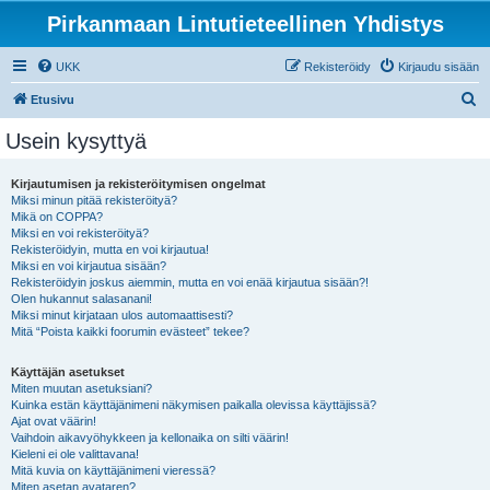
Pirkanmaan Lintutieteellinen Yhdistys
UKK
Rekisteröidy
Kirjaudu sisään
E
Etusivu
t
Usein kysyttyä
s
i
Kirjautumisen ja rekisteröitymisen ongelmat
Miksi minun pitää rekisteröityä?
Mikä on COPPA?
Miksi en voi rekisteröityä?
Rekisteröidyin, mutta en voi kirjautua!
Miksi en voi kirjautua sisään?
Rekisteröidyin joskus aiemmin, mutta en voi enää kirjautua sisään?!
Olen hukannut salasanani!
Miksi minut kirjataan ulos automaattisesti?
Mitä “Poista kaikki foorumin evästeet” tekee?
Käyttäjän asetukset
Miten muutan asetuksiani?
Kuinka estän käyttäjänimeni näkymisen paikalla olevissa käyttäjissä?
Ajat ovat väärin!
Vaihdoin aikavyöhykkeen ja kellonaika on silti väärin!
Kieleni ei ole valittavana!
Mitä kuvia on käyttäjänimeni vieressä?
Miten asetan avataren?