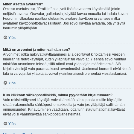
Miten asetan avataren?
Omissa asetuksissa, “Profiilin” alla, voit lisätä avataren käyttämällä jotain
neljästä tavasta: Gravatar, galleriasta, käyttää kuvaa muualta tai ladata kuvan.
Foorumin ylläpitäjä päättää otetaanko avataret käyttöön ja valitsee mitkä
avatarien käyttöönottotavat sallitaan. Jos et voi käyttää avataria, ota yhteyttä
foorumin ylläpitäjään.
Ylös
Mikä on arvonimi ja miten vaihdan sen?
Arvonimet, jotka näkyvät käyttäjänimesi alla osoittavat kirjoittamiesi viestien
määrän tai tietyt käyttäjät, kuten ylläpitäjät tai valvojat. Yleensä et voi vaihtaa
minkään arvonimen tekstiä, sillä nämä ovat ylläpitäjän määrittelemiä. Älä
kirjoita viestejä vain parantaaksesi arvonimeäsi. Useimmat foorumit eivät siedä
tätä ja valvojat tai ylläpitäjät voivat yksinkertaisesti pienentää viestilaskuriasi.
Ylös
Kun klikkaan sähköpostilinkkiä, minua pyydetään kirjautumaan?
Vain rekisteröityneet käyttäjät voivat lähettää sähköpostia muille käyttäjille
sisäänrakennetulla sähköpostilomakkeella ja vain jos ylläpitäjä sallii tämän
ominaisuuden. Kirjautuminen vaaditaan, jotta tunnistautumattomat käyttäjät
eivät voisi väärinkäyttää sähköpostijärjestelmää.
Ylös