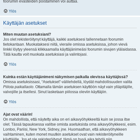
foorumin evästeiden poistaminen voi auttaa.
Ylös
Käyttäjän asetukset
Miten muutan asetuksiani?
Jos olet rekisteröitynyt käyttäjä, kaikki asetuksesi tallennetaan foorumin
tietokantaan. Muokataksesi niitä, vieraile omissa asetuksissa, johon vievä
linkki löytyy yleensä klikkaamalla käyttäjänimeäsi foorumin sivujen ylälaidassa.
Tätä kautta voit muokata asetuksiasi ja valintojasi.
Ylös
Kuinka estän käyttäjänimeni näkymisen paikalla olevissa käyttäjissä?
Omissa asetuksissasi, “Asetukset”-välilehdellä, löydät mahdollisuuden valita
Piilota paikallaolo
. Ottamalla tämän asetuksen käyttöön näyt vain ylläpitäjille,
valvojille ja itsellesi. Sinut lasketaan piilossa oleviin käyttäjiin.
Ylös
Ajat ovat väärin!
On mahdollista, että näytetty aika on eri aikavyöhykkeeltä kuin se jossa itse
olet. Tässä tapauksessa valitse omista asetuksista oma aikavyöhykkeesi, esim.
Lontoo, Pariisi, New York, Sidney, jne. Huomaathan, että aikavyöhykkeen
vaihtaminen, kuten monet muutkin asetukset ovat vain rekisteröityneille
käyttäjille. Jos et ole rekisteröitynyt, tämä on hyvä aika tehdä niin.