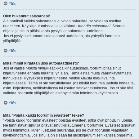
Ylös
Olen hukannut salasanani!
Älä panikoi! Vaikka salasanaasi ei voida palauttaa, se voidaan asettaa
uudelleen. Käy kirjautumissivulla ja klikkaa
Unohdin salasanani
. Seuraa
ohjeita ja sinun pitäisi kohta pystyä kirjautumaan uudelleen.
Jos et pysty asettamaan salasanaasi uudelleen, ota yhteyttä foorumin
ylläpitäjään.
Ylös
Miksi minut kirjataan ulos automaattisesti?
Jos et valitse
Muista minut
-laatikkoa kirjautuessasi, foorumi pitää sinut
kirjautuneena ennalta määritellyn ajan. Tämä estää muita väärinkäyttämästä
tunnuksiasi. Pysyäksesi kirjautuneena, valitse
Muista minut
-valinta
kirjautuessasi. Tämä ei ole suositeltavaa, jos käytät foorumia jaetulta koneelta,
esim. kirjastossa, nettikahvilassa tai koulun tietokoneluokassa. Jos et näe tätä
valintaa, foorumin ylläpitäjä on estänyt tämän toiminnon käyttämisen.
Ylös
Mitä “Poista kaikki foorumin evästeet” tekee?
“Poista kaikki foorumin evästeet” poistaa evästeet, jotka ovat phpBB:n luomia.
Ne tunnistavat sinut ja pitävät sinut kirjautuneena foorumille. Evästeet tarjoavat
myös toimintoja, kuten luettujen seurantaa, jos ne ovat foorumin ylläpitäjän
käyttöönottamia. Jos sinulla on sisään tai uloskirjautumisen kanssa ongelmia,