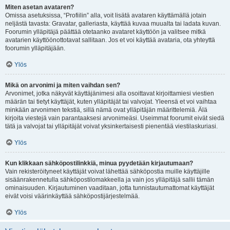
Miten asetan avataren?
Omissa asetuksissa, “Profiilin” alla, voit lisätä avataren käyttämällä jotain
neljästä tavasta: Gravatar, galleriasta, käyttää kuvaa muualta tai ladata kuvan.
Foorumin ylläpitäjä päättää otetaanko avataret käyttöön ja valitsee mitkä
avatarien käyttöönottotavat sallitaan. Jos et voi käyttää avataria, ota yhteyttä
foorumin ylläpitäjään.
Ylös
Mikä on arvonimi ja miten vaihdan sen?
Arvonimet, jotka näkyvät käyttäjänimesi alla osoittavat kirjoittamiesi viestien
määrän tai tietyt käyttäjät, kuten ylläpitäjät tai valvojat. Yleensä et voi vaihtaa
minkään arvonimen tekstiä, sillä nämä ovat ylläpitäjän määrittelemiä. Älä
kirjoita viestejä vain parantaaksesi arvonimeäsi. Useimmat foorumit eivät siedä
tätä ja valvojat tai ylläpitäjät voivat yksinkertaisesti pienentää viestilaskuriasi.
Ylös
Kun klikkaan sähköpostilinkkiä, minua pyydetään kirjautumaan?
Vain rekisteröityneet käyttäjät voivat lähettää sähköpostia muille käyttäjille
sisäänrakennetulla sähköpostilomakkeella ja vain jos ylläpitäjä sallii tämän
ominaisuuden. Kirjautuminen vaaditaan, jotta tunnistautumattomat käyttäjät
eivät voisi väärinkäyttää sähköpostijärjestelmää.
Ylös