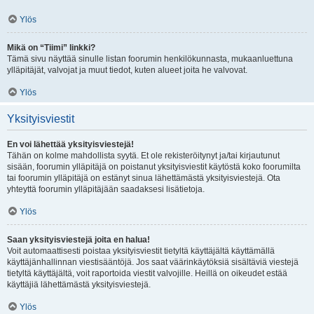
Ylös
Mikä on “Tiimi” linkki?
Tämä sivu näyttää sinulle listan foorumin henkilökunnasta, mukaanluettuna
ylläpitäjät, valvojat ja muut tiedot, kuten alueet joita he valvovat.
Ylös
Yksityisviestit
En voi lähettää yksityisviestejä!
Tähän on kolme mahdollista syytä. Et ole rekisteröitynyt ja/tai kirjautunut
sisään, foorumin ylläpitäjä on poistanut yksityisviestit käytöstä koko foorumilta
tai foorumin ylläpitäjä on estänyt sinua lähettämästä yksityisviestejä. Ota
yhteyttä foorumin ylläpitäjään saadaksesi lisätietoja.
Ylös
Saan yksityisviestejä joita en halua!
Voit automaattisesti poistaa yksityisviestit tietyltä käyttäjältä käyttämällä
käyttäjänhallinnan viestisääntöjä. Jos saat väärinkäytöksiä sisältäviä viestejä
tietyltä käyttäjältä, voit raportoida viestit valvojille. Heillä on oikeudet estää
käyttäjiä lähettämästä yksityisviestejä.
Ylös