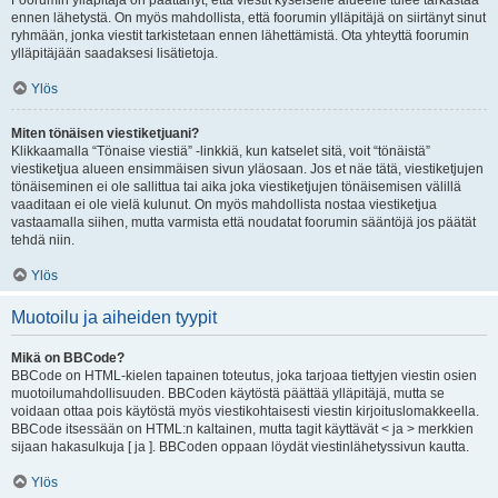
Foorumin ylläpitäjä on päättänyt, että viestit kyseiselle alueelle tulee tarkastaa
ennen lähetystä. On myös mahdollista, että foorumin ylläpitäjä on siirtänyt sinut
ryhmään, jonka viestit tarkistetaan ennen lähettämistä. Ota yhteyttä foorumin
ylläpitäjään saadaksesi lisätietoja.
Ylös
Miten tönäisen viestiketjuani?
Klikkaamalla “Tönaise viestiä” -linkkiä, kun katselet sitä, voit “tönäistä”
viestiketjua alueen ensimmäisen sivun yläosaan. Jos et näe tätä, viestiketjujen
tönäiseminen ei ole sallittua tai aika joka viestiketjujen tönäisemisen välillä
vaaditaan ei ole vielä kulunut. On myös mahdollista nostaa viestiketjua
vastaamalla siihen, mutta varmista että noudatat foorumin sääntöjä jos päätät
tehdä niin.
Ylös
Muotoilu ja aiheiden tyypit
Mikä on BBCode?
BBCode on HTML-kielen tapainen toteutus, joka tarjoaa tiettyjen viestin osien
muotoilumahdollisuuden. BBCoden käytöstä päättää ylläpitäjä, mutta se
voidaan ottaa pois käytöstä myös viestikohtaisesti viestin kirjoituslomakkeella.
BBCode itsessään on HTML:n kaltainen, mutta tagit käyttävät < ja > merkkien
sijaan hakasulkuja [ ja ]. BBCoden oppaan löydät viestinlähetyssivun kautta.
Ylös