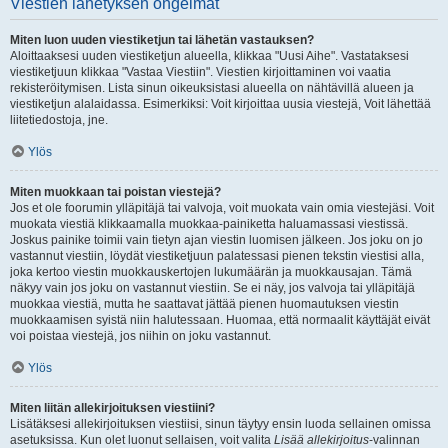
Viestien lähetyksen ongelmat
Miten luon uuden viestiketjun tai lähetän vastauksen?
Aloittaaksesi uuden viestiketjun alueella, klikkaa "Uusi Aihe". Vastataksesi
viestiketjuun klikkaa "Vastaa Viestiin". Viestien kirjoittaminen voi vaatia
rekisteröitymisen. Lista sinun oikeuksistasi alueella on nähtävillä alueen ja
viestiketjun alalaidassa. Esimerkiksi: Voit kirjoittaa uusia viestejä, Voit lähettää
liitetiedostoja, jne.
Ylös
Miten muokkaan tai poistan viestejä?
Jos et ole foorumin ylläpitäjä tai valvoja, voit muokata vain omia viestejäsi. Voit
muokata viestiä klikkaamalla muokkaa-painiketta haluamassasi viestissä.
Joskus painike toimii vain tietyn ajan viestin luomisen jälkeen. Jos joku on jo
vastannut viestiin, löydät viestiketjuun palatessasi pienen tekstin viestisi alla,
joka kertoo viestin muokkauskertojen lukumäärän ja muokkausajan. Tämä
näkyy vain jos joku on vastannut viestiin. Se ei näy, jos valvoja tai ylläpitäjä
muokkaa viestiä, mutta he saattavat jättää pienen huomautuksen viestin
muokkaamisen syistä niin halutessaan. Huomaa, että normaalit käyttäjät eivät
voi poistaa viestejä, jos niihin on joku vastannut.
Ylös
Miten liitän allekirjoituksen viestiini?
Lisätäksesi allekirjoituksen viestiisi, sinun täytyy ensin luoda sellainen omissa
asetuksissa. Kun olet luonut sellaisen, voit valita
Lisää allekirjoitus
-valinnan