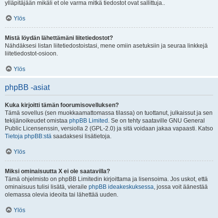
ylläpitäjään mikäli et ole varma mitkä tiedostot ovat sallittuja..
Ylös
Mistä löydän lähettämäni liitetiedostot?
Nähdäksesi listan liitetiedostoistasi, mene omiin asetuksiin ja seuraa linkkejä
liitetiedostot-osioon.
Ylös
phpBB -asiat
Kuka kirjoitti tämän foorumisovelluksen?
Tämä sovellus (sen muokkaamattomassa tilassa) on tuottanut, julkaissut ja sen
tekijänoikeudet omistaa
phpBB Limited
. Se on tehty saataville GNU General
Public Licensenssin, versiolla 2 (GPL-2.0) ja sitä voidaan jakaa vapaasti. Katso
Tietoja phpBB:stä
saadaksesi lisätietoja.
Ylös
Miksi ominaisuutta X ei ole saatavilla?
Tämä ohjelmisto on phpBB Limitedin kirjoittama ja lisensoima. Jos uskot, että
ominaisuus tulisi lisätä, vieraile
phpBB ideakeskuksessa
, jossa voit äänestää
olemassa olevia ideoita tai lähettää uuden.
Ylös