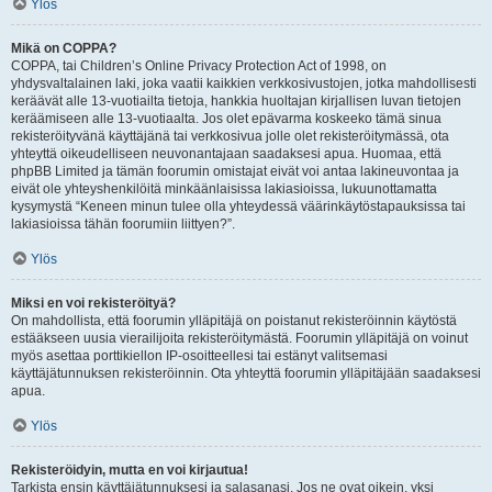
Ylös
Mikä on COPPA?
COPPA, tai Children’s Online Privacy Protection Act of 1998, on
yhdysvaltalainen laki, joka vaatii kaikkien verkkosivustojen, jotka mahdollisesti
keräävät alle 13-vuotiailta tietoja, hankkia huoltajan kirjallisen luvan tietojen
keräämiseen alle 13-vuotiaalta. Jos olet epävarma koskeeko tämä sinua
rekisteröityvänä käyttäjänä tai verkkosivua jolle olet rekisteröitymässä, ota
yhteyttä oikeudelliseen neuvonantajaan saadaksesi apua. Huomaa, että
phpBB Limited ja tämän foorumin omistajat eivät voi antaa lakineuvontaa ja
eivät ole yhteyshenkilöitä minkäänlaisissa lakiasioissa, lukuunottamatta
kysymystä “Keneen minun tulee olla yhteydessä väärinkäytöstapauksissa tai
lakiasioissa tähän foorumiin liittyen?”.
Ylös
Miksi en voi rekisteröityä?
On mahdollista, että foorumin ylläpitäjä on poistanut rekisteröinnin käytöstä
estääkseen uusia vierailijoita rekisteröitymästä. Foorumin ylläpitäjä on voinut
myös asettaa porttikiellon IP-osoitteellesi tai estänyt valitsemasi
käyttäjätunnuksen rekisteröinnin. Ota yhteyttä foorumin ylläpitäjään saadaksesi
apua.
Ylös
Rekisteröidyin, mutta en voi kirjautua!
Tarkista ensin käyttäjätunnuksesi ja salasanasi. Jos ne ovat oikein, yksi