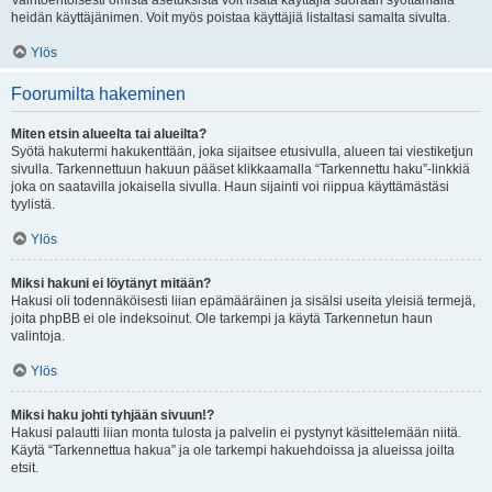
Vaihtoehtoisesti omista asetuksista voit lisätä käyttäjiä suoraan syöttämällä
heidän käyttäjänimen. Voit myös poistaa käyttäjiä listaltasi samalta sivulta.
Ylös
Foorumilta hakeminen
Miten etsin alueelta tai alueilta?
Syötä hakutermi hakukenttään, joka sijaitsee etusivulla, alueen tai viestiketjun
sivulla. Tarkennettuun hakuun pääset klikkaamalla “Tarkennettu haku”-linkkiä
joka on saatavilla jokaisella sivulla. Haun sijainti voi riippua käyttämästäsi
tyylistä.
Ylös
Miksi hakuni ei löytänyt mitään?
Hakusi oli todennäköisesti liian epämääräinen ja sisälsi useita yleisiä termejä,
joita phpBB ei ole indeksoinut. Ole tarkempi ja käytä Tarkennetun haun
valintoja.
Ylös
Miksi haku johti tyhjään sivuun!?
Hakusi palautti liian monta tulosta ja palvelin ei pystynyt käsittelemään niitä.
Käytä “Tarkennettua hakua” ja ole tarkempi hakuehdoissa ja alueissa joilta
etsit.