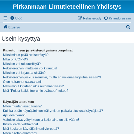
Pirkanmaan Lintutieteellinen Yhdistys
UKK
Rekisteröidy
Kirjaudu sisään
E
Etusivu
t
Usein kysyttyä
s
i
Kirjautumisen ja rekisteröitymisen ongelmat
Miksi minun pitää rekisteröityä?
Mikä on COPPA?
Miksi en voi rekisteröityä?
Rekisteröidyin, mutta en voi kirjautua!
Miksi en voi kirjautua sisään?
Rekisteröidyin joskus aiemmin, mutta en voi enää kirjautua sisään?!
Olen hukannut salasanani!
Miksi minut kirjataan ulos automaattisesti?
Mitä “Poista kaikki foorumin evästeet” tekee?
Käyttäjän asetukset
Miten muutan asetuksiani?
Kuinka estän käyttäjänimeni näkymisen paikalla olevissa käyttäjissä?
Ajat ovat väärin!
Vaihdoin aikavyöhykkeen ja kellonaika on silti väärin!
Kieleni ei ole valittavana!
Mitä kuvia on käyttäjänimeni vieressä?
Miten asetan avataren?