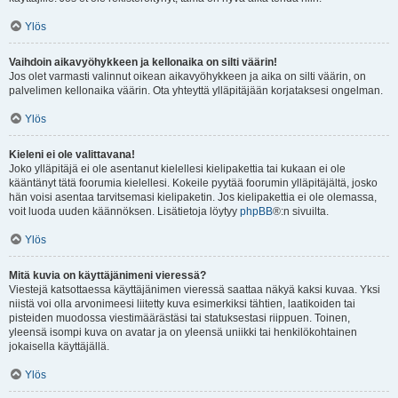
Ylös
Vaihdoin aikavyöhykkeen ja kellonaika on silti väärin!
Jos olet varmasti valinnut oikean aikavyöhykkeen ja aika on silti väärin, on
palvelimen kellonaika väärin. Ota yhteyttä ylläpitäjään korjataksesi ongelman.
Ylös
Kieleni ei ole valittavana!
Joko ylläpitäjä ei ole asentanut kielellesi kielipakettia tai kukaan ei ole
kääntänyt tätä foorumia kielellesi. Kokeile pyytää foorumin ylläpitäjältä, josko
hän voisi asentaa tarvitsemasi kielipaketin. Jos kielipakettia ei ole olemassa,
voit luoda uuden käännöksen. Lisätietoja löytyy
phpBB
®:n sivuilta.
Ylös
Mitä kuvia on käyttäjänimeni vieressä?
Viestejä katsottaessa käyttäjänimen vieressä saattaa näkyä kaksi kuvaa. Yksi
niistä voi olla arvonimeesi liitetty kuva esimerkiksi tähtien, laatikoiden tai
pisteiden muodossa viestimäärästäsi tai statuksestasi riippuen. Toinen,
yleensä isompi kuva on avatar ja on yleensä uniikki tai henkilökohtainen
jokaisella käyttäjällä.
Ylös