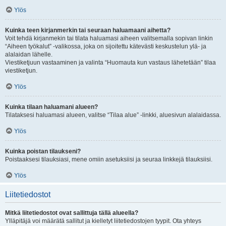
Ylös
Kuinka teen kirjanmerkin tai seuraan haluamaani aihetta?
Voit tehdä kirjanmekin tai tilata haluamasi aiheen valitsemalla sopivan linkin
“Aiheen työkalut” -valikossa, joka on sijoitettu kätevästi keskustelun ylä- ja
alalaidan lähelle.
Viestiketjuun vastaaminen ja valinta “Huomauta kun vastaus lähetetään” tilaa
viestiketjun.
Ylös
Kuinka tilaan haluamani alueen?
Tilataksesi haluamasi alueen, valitse “Tilaa alue” -linkki, aluesivun alalaidassa.
Ylös
Kuinka poistan tilaukseni?
Poistaaksesi tilauksiasi, mene omiin asetuksiisi ja seuraa linkkejä tilauksiisi.
Ylös
Liitetiedostot
Mitkä liitetiedostot ovat sallittuja tällä alueella?
Ylläpitäjä voi määrätä sallitut ja kielletyt liitetiedostojen tyypit. Ota yhteys