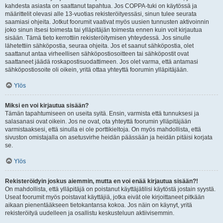
kahdesta asiasta on saattanut tapahtua. Jos COPPA-tuki on käytössä ja
määrittelit olevasi alle 13-vuotias rekisteröityessäsi, sinun tulee seurata
saamiasi ohjeita. Jotkut foorumit vaativat myös uusien tunnusten aktivoinnin
joko sinun itsesi toimesta tai ylläpitäjän toimesta ennen kuin voit kirjautua
sisään. Tämä tieto kerrottiin rekisteröitymisen yhteydessä. Jos sinulle
lähetettiin sähköpostia, seuraa ohjeita. Jos et saanut sähköpostia, olet
saattanut antaa virheellisen sähköpostiosoitteen tai sähköpostit ovat
saattaneet jäädä roskapostisuodattimeen. Jos olet varma, että antamasi
sähköpostiosoite oli oikein, yritä ottaa yhteyttä foorumin ylläpitäjään.
Ylös
Miksi en voi kirjautua sisään?
Tämän tapahtumiseen on useita syitä. Ensin, varmista että tunnuksesi ja
salasanasi ovat oikein. Jos ne ovat, ota yhteyttä foorumin ylläpitäjään
varmistaaksesi, että sinulla ei ole porttikieltoja. On myös mahdollista, että
sivuston omistajalla on asetusvirhe heidän päässään ja heidän pitäisi korjata
se.
Ylös
Rekisteröidyin joskus aiemmin, mutta en voi enää kirjautua sisään?!
On mahdollista, että ylläpitäjä on poistanut käyttäjätilisi käytöstä jostain syystä.
Useat foorumit myös poistavat käyttäjiä, jotka eivät ole kirjoittaneet pitkään
aikaan pienentääkseen tietokantansa kokoa. Jos näin on käynyt, yritä
rekisteröityä uudelleen ja osallistu keskusteluun aktiivisemmin.