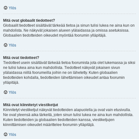
Ylös
Mitä ovat globaalit tiedotteet?
Globaalit tiedotteet sisältävät tärkeää tietoa ja sinun tulisi lukea ne aina kun on
mahdolista. Ne näkyvät jokaisen alueen ylälaidassa ja omissa asetuksissa.
Globaalien tiedotteiden oikeudet myöntää foorumin ylläpitäjä.
Ylös
Mitä ovat tiedotteet?
Tiedotteet usein sisältävät tärkeää tietoa foorumista jota olet lukemassa ja siksi
ne tulisi lukea aina kun mahdollista. Tiedotteet näkyvät jokaisen sivun
ylälaidassa niillä foorumeilla joihin ne on lähetetty. Kuten globaalien
tiedotteiden kohdalla, tiedotteiden lähettämisen oikeudet antaa foorumin
ylläpitäjä.
Ylös
Mitä ovat kiinnitetyt viestiketjut
Kiinnitetyt viestiketjut näkyvät tiedotteiden alapuolella ja ovat vain etusivulla.
Ne ovat yleensä aika tärkeitä, joten sinun tulisi lukea ne aina kun mahdollista.
Kuten tiedotteiden ja globaalien tiedotteiden kanssa, viestiketjujen
kiinnittämisen oikeudet määrittelee foorumin ylläpitäjä.
Ylös