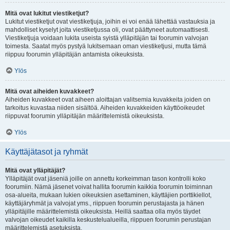
Mitä ovat lukitut viestiketjut?
Lukitut viestiketjut ovat viestiketjuja, joihin ei voi enää lähettää vastauksia ja
mahdolliset kyselyt joita viestiketjussa oli, ovat päättyneet automaattisesti.
Viestiketjuja voidaan lukita useista syistä ylläpitäjän tai foorumin valvojan
toimesta. Saatat myös pystyä lukitsemaan oman viestiketjusi, mutta tämä
riippuu foorumin ylläpitäjän antamista oikeuksista.
Ylös
Mitä ovat aiheiden kuvakkeet?
Aiheiden kuvakkeet ovat aiheen aloittajan valitsemia kuvakkeita joiden on
tarkoitus kuvastaa niiden sisältöä. Aiheiden kuvakkeiden käyttöoikeudet
riippuvat foorumin ylläpitäjän määrittelemistä oikeuksista.
Ylös
Käyttäjätasot ja ryhmät
Mitä ovat ylläpitäjät?
Ylläpitäjät ovat jäseniä joille on annettu korkeimman tason kontrolli koko
foorumiin. Nämä jäsenet voivat hallita foorumin kaikkia foorumin toiminnan
osa-alueita, mukaan lukien oikeuksien asettaminen, käyttäjien porttikiellot,
käyttäjäryhmät ja valvojat yms., riippuen foorumin perustajasta ja hänen
ylläpitäjille määrittelemistä oikeuksista. Heillä saattaa olla myös täydet
valvojan oikeudet kaikilla keskustelualueilla, riippuen foorumin perustajan
määrittelemistä asetuksista.