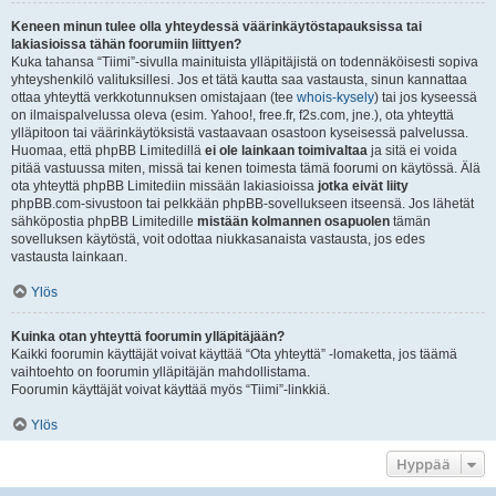
Keneen minun tulee olla yhteydessä väärinkäytöstapauksissa tai
lakiasioissa tähän foorumiin liittyen?
Kuka tahansa “Tiimi”-sivulla mainituista ylläpitäjistä on todennäköisesti sopiva
yhteyshenkilö valituksillesi. Jos et tätä kautta saa vastausta, sinun kannattaa
ottaa yhteyttä verkkotunnuksen omistajaan (tee
whois-kysely
) tai jos kyseessä
on ilmaispalvelussa oleva (esim. Yahoo!, free.fr, f2s.com, jne.), ota yhteyttä
ylläpitoon tai väärinkäytöksistä vastaavaan osastoon kyseisessä palvelussa.
Huomaa, että phpBB Limitedillä
ei ole lainkaan toimivaltaa
ja sitä ei voida
pitää vastuussa miten, missä tai kenen toimesta tämä foorumi on käytössä. Älä
ota yhteyttä phpBB Limitediin missään lakiasioissa
jotka eivät liity
phpBB.com-sivustoon tai pelkkään phpBB-sovellukseen itseensä. Jos lähetät
sähköpostia phpBB Limitedille
mistään kolmannen osapuolen
tämän
sovelluksen käytöstä, voit odottaa niukkasanaista vastausta, jos edes
vastausta lainkaan.
Ylös
Kuinka otan yhteyttä foorumin ylläpitäjään?
Kaikki foorumin käyttäjät voivat käyttää “Ota yhteyttä” -lomaketta, jos täämä
vaihtoehto on foorumin ylläpitäjän mahdollistama.
Foorumin käyttäjät voivat käyttää myös “Tiimi”-linkkiä.
Ylös
Hyppää