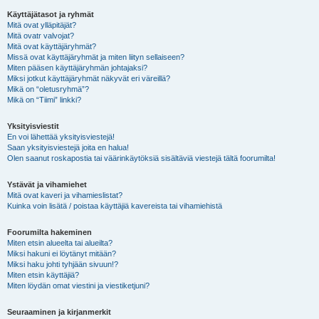
Käyttäjätasot ja ryhmät
Mitä ovat ylläpitäjät?
Mitä ovatr valvojat?
Mitä ovat käyttäjäryhmät?
Missä ovat käyttäjäryhmät ja miten liityn sellaiseen?
Miten pääsen käyttäjäryhmän johtajaksi?
Miksi jotkut käyttäjäryhmät näkyvät eri väreillä?
Mikä on “oletusryhmä”?
Mikä on “Tiimi” linkki?
Yksityisviestit
En voi lähettää yksityisviestejä!
Saan yksityisviestejä joita en halua!
Olen saanut roskapostia tai väärinkäytöksiä sisältäviä viestejä tältä foorumilta!
Ystävät ja vihamiehet
Mitä ovat kaveri ja vihamieslistat?
Kuinka voin lisätä / poistaa käyttäjiä kavereista tai vihamiehistä
Foorumilta hakeminen
Miten etsin alueelta tai alueilta?
Miksi hakuni ei löytänyt mitään?
Miksi haku johti tyhjään sivuun!?
Miten etsin käyttäjiä?
Miten löydän omat viestini ja viestiketjuni?
Seuraaminen ja kirjanmerkit