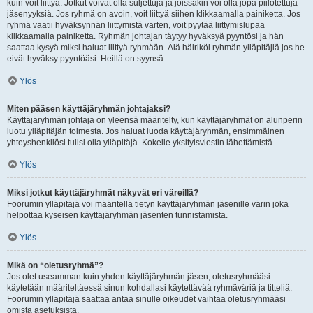
kuin voit liittyä. Jotkut voivat olla suljettuja ja joissakin voi olla jopa piilotettuja
jäsenyyksiä. Jos ryhmä on avoin, voit liittyä siihen klikkaamalla painiketta. Jos
ryhmä vaatii hyväksynnän liittymistä varten, voit pyytää liittymislupaa
klikkaamalla painiketta. Ryhmän johtajan täytyy hyväksyä pyyntösi ja hän
saattaa kysyä miksi haluat liittyä ryhmään. Älä häiriköi ryhmän ylläpitäjiä jos he
eivät hyväksy pyyntöäsi. Heillä on syynsä.
Ylös
Miten pääsen käyttäjäryhmän johtajaksi?
Käyttäjäryhmän johtaja on yleensä määritelty, kun käyttäjäryhmät on alunperin
luotu ylläpitäjän toimesta. Jos haluat luoda käyttäjäryhmän, ensimmäinen
yhteyshenkilösi tulisi olla ylläpitäjä. Kokeile yksityisviestin lähettämistä.
Ylös
Miksi jotkut käyttäjäryhmät näkyvät eri väreillä?
Foorumin ylläpitäjä voi määritellä tietyn käyttäjäryhmän jäsenille värin joka
helpottaa kyseisen käyttäjäryhmän jäsenten tunnistamista.
Ylös
Mikä on “oletusryhmä”?
Jos olet useamman kuin yhden käyttäjäryhmän jäsen, oletusryhmääsi
käytetään määriteltäessä sinun kohdallasi käytettävää ryhmäväriä ja titteliä.
Foorumin ylläpitäjä saattaa antaa sinulle oikeudet vaihtaa oletusryhmääsi
omista asetuksista.