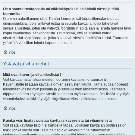
Olen saanut roskapostia tai väärinkäytöksiä sisältäviä viestejä tältä
foorumilta!
Olemme pahoillamme siitä. Tämän foorumin sähköpostilomake sisältää
ominaisuuksia, jotka yrittävät estää ja seurata käyttäjiä, jotka lähettävät
sellaisia viestejä, joten ota yhteyttä foorumin ylläpitäjään ja lähetä hänelle täysi
kopio saamastasi sähköpostista. On tärkeää, että se sisältää kaikki
otsaketiedot sähköpostista, jotka sisältävät viestin lähettäjän tiedot. Foorumin
ylläpitäjä voi sitten toimia tarpeen mukaan.
Ylös
Ystävät ja vihamiehet
Mitä ovat kaveri ja vihamieslistat?
Voit käyttää näitä listoja muiden foorumin käyttäjien organisointiin.
Kaverilistalle lisätään käyttäjiä omien asetusten kautta. Tämä auttaa nopeasti
näkemään jos he ovat paikalla ja yksityisviestien lähettämisessä. Teemasta
riippuen näiden käyttäjien viestit saatetaan myös korostaa. Jos lisäät käyttäjän
vihamieheksi, kaikki käyttäjän kirjoittamat viestit piilotetaan oletuksena.
Ylös
Kuinka voin lisätä / poistaa käyttäjiä kavereista tai vihamiehistä
Voit lisätä käyttäjiä listoihisi kahdella tapaa. Jokaisen käyttäjän profiilissa on
linkki jonka kautta voit lisätä heidät joko kavereihin tai vihamiehiin.