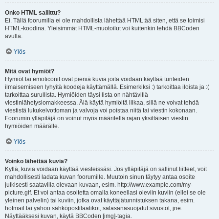
Onko HTML sallittu?
Ei. Tällä foorumilla ei ole mahdollista lähettää HTML:ää siten, että se toimisi
HTML-koodina. Yleisimmät HTML-muotoilut voi kuitenkin tehdä BBCoden
avulla.
Ylös
Mitä ovat hymiöt?
Hymiöt tai emoticonit ovat pieniä kuvia joita voidaan käyttää tunteiden
ilmaisemiseen lyhyitä koodeja käyttämällä. Esimerkiksi :) tarkoittaa iloista ja :(
tarkoittaa surullista. Hymiöiden täysi lista on nähtävillä
viestinlähetyslomakkeessa. Älä käytä hymiöitä liikaa, sillä ne voivat tehdä
viestistä lukukelvottoman ja valvoja voi poistaa niitä tai viestin kokonaan.
Foorumin ylläpitäjä on voinut myös määritellä rajan yksittäisen viestin
hymiöiden määrälle.
Ylös
Voinko lähettää kuvia?
Kyllä, kuvia voidaan käyttää viesteissäsi. Jos ylläpitäjä on sallinut liitteet, voit
mahdollisesti ladata kuvan foorumille. Muutoin sinun täytyy antaa osoite
julkisesti saatavilla olevaan kuvaan, esim. http://www.example.com/my-
picture.gif. Et voi antaa osoitetta omalla koneellasi oleviin kuviin (ellei se ole
yleinen palvelin) tai kuviin, jotka ovat käyttäjätunnistuksen takana, esim.
hotmail tai yahoo sähköpostilaatikot, salasanasuojatut sivustot, jne.
Näyttääksesi kuvan, käytä BBCoden [img]-tagia.