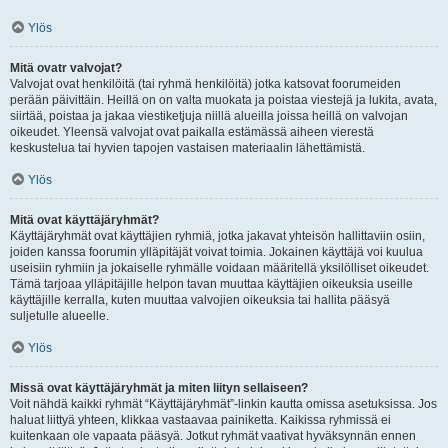
Ylös
Mitä ovatr valvojat?
Valvojat ovat henkilöitä (tai ryhmä henkilöitä) jotka katsovat foorumeiden
perään päivittäin. Heillä on on valta muokata ja poistaa viestejä ja lukita, avata,
siirtää, poistaa ja jakaa viestiketjuja niillä alueilla joissa heillä on valvojan
oikeudet. Yleensä valvojat ovat paikalla estämässä aiheen vierestä
keskustelua tai hyvien tapojen vastaisen materiaalin lähettämistä.
Ylös
Mitä ovat käyttäjäryhmät?
Käyttäjäryhmät ovat käyttäjien ryhmiä, jotka jakavat yhteisön hallittaviin osiin,
joiden kanssa foorumin ylläpitäjät voivat toimia. Jokainen käyttäjä voi kuulua
useisiin ryhmiin ja jokaiselle ryhmälle voidaan määritellä yksilölliset oikeudet.
Tämä tarjoaa ylläpitäjille helpon tavan muuttaa käyttäjien oikeuksia useille
käyttäjille kerralla, kuten muuttaa valvojien oikeuksia tai hallita pääsyä
suljetulle alueelle.
Ylös
Missä ovat käyttäjäryhmät ja miten liityn sellaiseen?
Voit nähdä kaikki ryhmät “Käyttäjäryhmät”-linkin kautta omissa asetuksissa. Jos
haluat liittyä yhteen, klikkaa vastaavaa painiketta. Kaikissa ryhmissä ei
kuitenkaan ole vapaata pääsyä. Jotkut ryhmät vaativat hyväksynnän ennen