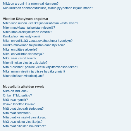
Mikä on arvonimi ja miten vaihdan sen?
Kun klikkaan sähköpostilinkkiä, minua pyydetään kirjautumaan?
Viestien lähetyksen ongelmat
Miten luon uuden viestiketjun tai lähetän vastauksen?
Miten muokkaan tai poistan viestejä?
Miten liitän allekirjoituksen viestiini?
Kuinka luon äänestyksen?
Miksi en voi lisätä vastausvaihtoehtoja kyselyyn?
Kuinka muokkaan tai poistan äänestyksen?
Miksi en pääse alueelle?
Miksi en voi liittää tiedostoja?
Miksi sain varoituksen?
Miten ilmoitan viestin valvojalle?
Mitä “Tallenna”-painike viestin kirjoittamisessa tekee?
Miksi minun viestini tarvitsee hyväksynnän?
Miten tönäisen viestiketjuani?
Muotoilu ja aiheiden tyypit
Mikä on BBCode?
Onko HTML sallittu?
Mitä ovat hymiöt?
Voinko lähettää kuvia?
Mitä ovat globaalit tiedotteet?
Mitä ovat tiedotteet?
Mitä ovat kiinnitetyt viestiketjut
Mitä ovat lukitut viestiketjut?
Mitä ovat aiheiden kuvakkeet?