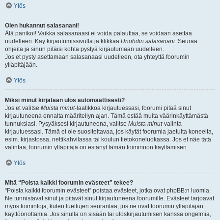
Ylös
Olen hukannut salasanani!
Älä panikoi! Vaikka salasanaasi ei voida palauttaa, se voidaan asettaa
uudelleen. Käy kirjautumissivulla ja klikkaa
Unohdin salasanani
. Seuraa
ohjeita ja sinun pitäisi kohta pystyä kirjautumaan uudelleen.
Jos et pysty asettamaan salasanaasi uudelleen, ota yhteyttä foorumin
ylläpitäjään.
Ylös
Miksi minut kirjataan ulos automaattisesti?
Jos et valitse
Muista minut
-laatikkoa kirjautuessasi, foorumi pitää sinut
kirjautuneena ennalta määritellyn ajan. Tämä estää muita väärinkäyttämästä
tunnuksiasi. Pysyäksesi kirjautuneena, valitse
Muista minut
-valinta
kirjautuessasi. Tämä ei ole suositeltavaa, jos käytät foorumia jaetulta koneelta,
esim. kirjastossa, nettikahvilassa tai koulun tietokoneluokassa. Jos et näe tätä
valintaa, foorumin ylläpitäjä on estänyt tämän toiminnon käyttämisen.
Ylös
Mitä “Poista kaikki foorumin evästeet” tekee?
“Poista kaikki foorumin evästeet” poistaa evästeet, jotka ovat phpBB:n luomia.
Ne tunnistavat sinut ja pitävät sinut kirjautuneena foorumille. Evästeet tarjoavat
myös toimintoja, kuten luettujen seurantaa, jos ne ovat foorumin ylläpitäjän
käyttöönottamia. Jos sinulla on sisään tai uloskirjautumisen kanssa ongelmia,