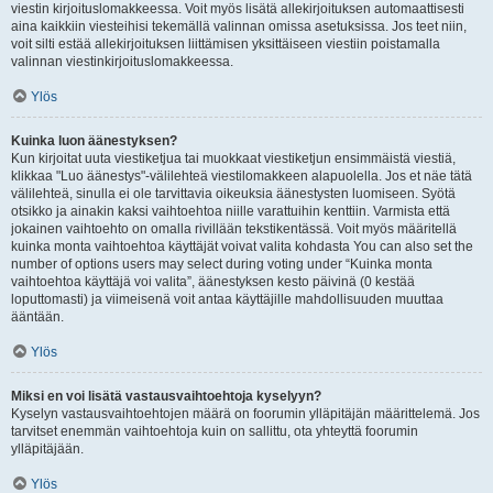
viestin kirjoituslomakkeessa. Voit myös lisätä allekirjoituksen automaattisesti
aina kaikkiin viesteihisi tekemällä valinnan omissa asetuksissa. Jos teet niin,
voit silti estää allekirjoituksen liittämisen yksittäiseen viestiin poistamalla
valinnan viestinkirjoituslomakkeessa.
Ylös
Kuinka luon äänestyksen?
Kun kirjoitat uuta viestiketjua tai muokkaat viestiketjun ensimmäistä viestiä,
klikkaa "Luo äänestys"-välilehteä viestilomakkeen alapuolella. Jos et näe tätä
välilehteä, sinulla ei ole tarvittavia oikeuksia äänestysten luomiseen. Syötä
otsikko ja ainakin kaksi vaihtoehtoa niille varattuihin kenttiin. Varmista että
jokainen vaihtoehto on omalla rivillään tekstikentässä. Voit myös määritellä
kuinka monta vaihtoehtoa käyttäjät voivat valita kohdasta You can also set the
number of options users may select during voting under “Kuinka monta
vaihtoehtoa käyttäjä voi valita”, äänestyksen kesto päivinä (0 kestää
loputtomasti) ja viimeisenä voit antaa käyttäjille mahdollisuuden muuttaa
ääntään.
Ylös
Miksi en voi lisätä vastausvaihtoehtoja kyselyyn?
Kyselyn vastausvaihtoehtojen määrä on foorumin ylläpitäjän määrittelemä. Jos
tarvitset enemmän vaihtoehtoja kuin on sallittu, ota yhteyttä foorumin
ylläpitäjään.
Ylös