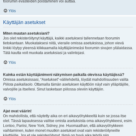
foorumin evästeiden poistaminen voi auttaa.
Ylös
Käyttäjän asetukset
Miten muutan asetuksiani?
Jos olet rekisteröitynyt käyttäjä, kaikki asetuksesi tallennetaan foorumin
tietokantaan. Muokataksesi niitä, vieraile omissa asetuksissa, johon vievä
linkki löytyy yleensä klikkaamalla käyttäjänimeäsi foorumin sivujen ylälaidassa.
Tätä kautta voit muokata asetuksiasi ja valintojasi.
Ylös
Kuinka estän käyttäjänimeni näkymisen paikalla olevissa käyttäjissä?
Omissa asetuksissasi, “Asetukset”-välilehdellä, löydät mahdollisuuden valita
Piilota paikallaolo
. Ottamalla tämän asetuksen käyttöön näyt vain ylläpitäjille,
valvojille ja itsellesi. Sinut lasketaan piilossa oleviin käyttäjiin.
Ylös
Ajat ovat väärin!
On mahdollista, että näytetty aika on eri aikavyöhykkeeltä kuin se jossa itse
olet. Tässä tapauksessa valitse omista asetuksista oma aikavyöhykkeesi, esim.
Lontoo, Pariisi, New York, Sidney, jne. Huomaathan, että aikavyöhykkeen
vaihtaminen, kuten monet muutkin asetukset ovat vain rekisteröityneille
käyttäjille. Jos et ole rekisteröitynyt, tämä on hyvä aika tehdä niin.