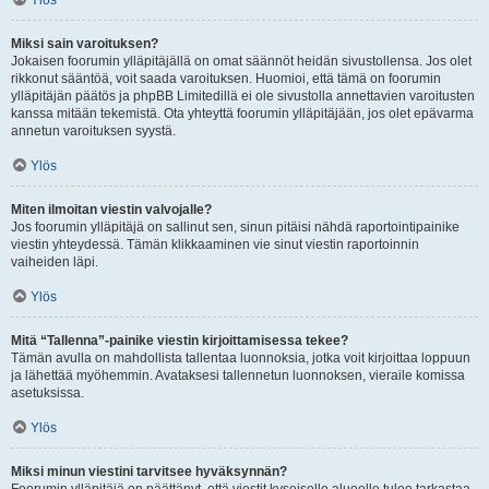
Ylös
Miksi sain varoituksen?
Jokaisen foorumin ylläpitäjällä on omat säännöt heidän sivustollensa. Jos olet
rikkonut sääntöä, voit saada varoituksen. Huomioi, että tämä on foorumin
ylläpitäjän päätös ja phpBB Limitedillä ei ole sivustolla annettavien varoitusten
kanssa mitään tekemistä. Ota yhteyttä foorumin ylläpitäjään, jos olet epävarma
annetun varoituksen syystä.
Ylös
Miten ilmoitan viestin valvojalle?
Jos foorumin ylläpitäjä on sallinut sen, sinun pitäisi nähdä raportointipainike
viestin yhteydessä. Tämän klikkaaminen vie sinut viestin raportoinnin
vaiheiden läpi.
Ylös
Mitä “Tallenna”-painike viestin kirjoittamisessa tekee?
Tämän avulla on mahdollista tallentaa luonnoksia, jotka voit kirjoittaa loppuun
ja lähettää myöhemmin. Avataksesi tallennetun luonnoksen, vieraile komissa
asetuksissa.
Ylös
Miksi minun viestini tarvitsee hyväksynnän?