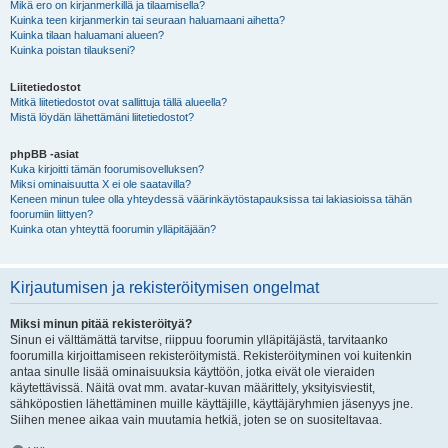
Mikä ero on kirjanmerkillä ja tilaamisella?
Kuinka teen kirjanmerkin tai seuraan haluamaani aihetta?
Kuinka tilaan haluamani alueen?
Kuinka poistan tilaukseni?
Liitetiedostot
Mitkä liitetiedostot ovat sallittuja tällä alueella?
Mistä löydän lähettämäni liitetiedostot?
phpBB -asiat
Kuka kirjoitti tämän foorumisovelluksen?
Miksi ominaisuutta X ei ole saatavilla?
Keneen minun tulee olla yhteydessä väärinkäytöstapauksissa tai lakiasioissa tähän
foorumiin liittyen?
Kuinka otan yhteyttä foorumin ylläpitäjään?
Kirjautumisen ja rekisteröitymisen ongelmat
Miksi minun pitää rekisteröityä?
Sinun ei välttämättä tarvitse, riippuu foorumin ylläpitäjästä, tarvitaanko
foorumilla kirjoittamiseen rekisteröitymistä. Rekisteröityminen voi kuitenkin
antaa sinulle lisää ominaisuuksia käyttöön, jotka eivät ole vieraiden
käytettävissä. Näitä ovat mm. avatar-kuvan määrittely, yksityisviestit,
sähköpostien lähettäminen muille käyttäjille, käyttäjäryhmien jäsenyys jne.
Siihen menee aikaa vain muutamia hetkiä, joten se on suositeltavaa.