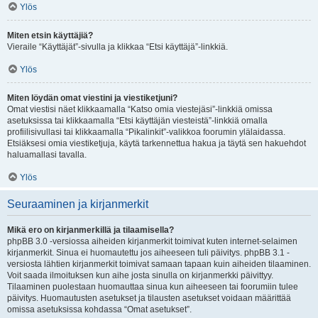
Ylös
Miten etsin käyttäjiä?
Vieraile “Käyttäjät”-sivulla ja klikkaa “Etsi käyttäjä”-linkkiä.
Ylös
Miten löydän omat viestini ja viestiketjuni?
Omat viestisi näet klikkaamalla “Katso omia viestejäsi”-linkkiä omissa
asetuksissa tai klikkaamalla “Etsi käyttäjän viesteistä”-linkkiä omalla
profiilisivullasi tai klikkaamalla “Pikalinkit”-valikkoa foorumin ylälaidassa.
Etsiäksesi omia viestiketjuja, käytä tarkennettua hakua ja täytä sen hakuehdot
haluamallasi tavalla.
Ylös
Seuraaminen ja kirjanmerkit
Mikä ero on kirjanmerkillä ja tilaamisella?
phpBB 3.0 -versiossa aiheiden kirjanmerkit toimivat kuten internet-selaimen
kirjanmerkit. Sinua ei huomautettu jos aiheeseen tuli päivitys. phpBB 3.1 -
versiosta lähtien kirjanmerkit toimivat samaan tapaan kuin aiheiden tilaaminen.
Voit saada ilmoituksen kun aihe josta sinulla on kirjanmerkki päivittyy.
Tilaaminen puolestaan huomauttaa sinua kun aiheeseen tai foorumiin tulee
päivitys. Huomautusten asetukset ja tilausten asetukset voidaan määrittää
omissa asetuksissa kohdassa “Omat asetukset”.