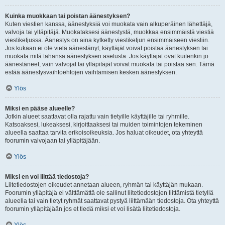
Kuinka muokkaan tai poistan äänestyksen?
Kuten viestien kanssa, äänestyksiä voi muokata vain alkuperäinen lähettäjä,
valvoja tai ylläpitäjä. Muokataksesi äänestystä, muokkaa ensimmäistä viestiä
viestiketjussa. Äänestys on aina kytketty viestiketjun ensimmäiseen viestiin.
Jos kukaan ei ole vielä äänestänyt, käyttäjät voivat poistaa äänestyksen tai
muokata mitä tahansa äänestyksen asetusta. Jos käyttäjät ovat kuitenkin jo
äänestäneet, vain valvojat tai ylläpitäjät voivat muokata tai poistaa sen. Tämä
estää äänestysvaihtoehtojen vaihtamisen kesken äänestyksen.
Ylös
Miksi en pääse alueelle?
Jotkin alueet saattavat olla rajattu vain tietyille käyttäjille tai ryhmille.
Katsoaksesi, lukeaksesi, kirjoittaaksesi tai muiden toimintojen tekeminen
alueella saattaa tarvita erikoisoikeuksia. Jos haluat oikeudet, ota yhteyttä
foorumin valvojaan tai ylläpitäjään.
Ylös
Miksi en voi liittää tiedostoja?
Liitetiedostojen oikeudet annetaan alueen, ryhmän tai käyttäjän mukaan.
Foorumin ylläpitäjä ei välttämättä ole sallinut liitetiedostojen liittämistä tietyllä
alueella tai vain tietyt ryhmät saattavat pystyä liittämään tiedostoja. Ota yhteyttä
foorumin ylläpitäjään jos et tiedä miksi et voi lisätä liitetiedostoja.