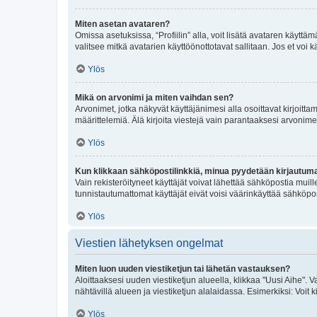
Miten asetan avataren?
Omissa asetuksissa, “Profiilin” alla, voit lisätä avataren käyttä
valitsee mitkä avatarien käyttöönottotavat sallitaan. Jos et voi k
Ylös
Mikä on arvonimi ja miten vaihdan sen?
Arvonimet, jotka näkyvät käyttäjänimesi alla osoittavat kirjoittam
määrittelemiä. Älä kirjoita viestejä vain parantaaksesi arvonimeäs
Ylös
Kun klikkaan sähköpostilinkkiä, minua pyydetään kirjautum
Vain rekisteröityneet käyttäjät voivat lähettää sähköpostia muil
tunnistautumattomat käyttäjät eivät voisi väärinkäyttää sähköpo
Ylös
Viestien lähetyksen ongelmat
Miten luon uuden viestiketjun tai lähetän vastauksen?
Aloittaaksesi uuden viestiketjun alueella, klikkaa "Uusi Aihe". Va
nähtävillä alueen ja viestiketjun alalaidassa. Esimerkiksi: Voit kir
Ylös