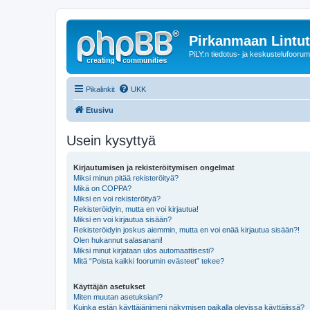
Pirkanmaan Lintut
PiLY:n tiedotus- ja keskustelufoorum
Pikalinkit
UKK
Etusivu
Usein kysyttyä
Kirjautumisen ja rekisteröitymisen ongelmat
Miksi minun pitää rekisteröityä?
Mikä on COPPA?
Miksi en voi rekisteröityä?
Rekisteröidyin, mutta en voi kirjautua!
Miksi en voi kirjautua sisään?
Rekisteröidyin joskus aiemmin, mutta en voi enää kirjautua sisään?!
Olen hukannut salasanani!
Miksi minut kirjataan ulos automaattisesti?
Mitä “Poista kaikki foorumin evästeet” tekee?
Käyttäjän asetukset
Miten muutan asetuksiani?
Kuinka estän käyttäjänimeni näkymisen paikalla olevissa käyttäjissä?