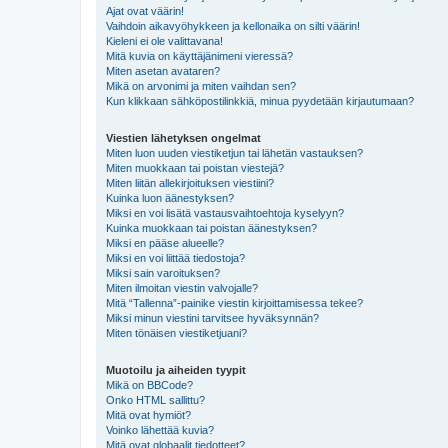
Ajat ovat väärin!
Vaihdoin aikavyöhykkeen ja kellonaika on silti väärin!
Kieleni ei ole valittavana!
Mitä kuvia on käyttäjänimeni vieressä?
Miten asetan avataren?
Mikä on arvonimi ja miten vaihdan sen?
Kun klikkaan sähköpostilinkkiä, minua pyydetään kirjautumaan?
Viestien lähetyksen ongelmat
Miten luon uuden viestiketjun tai lähetän vastauksen?
Miten muokkaan tai poistan viestejä?
Miten liitän allekirjoituksen viestiini?
Kuinka luon äänestyksen?
Miksi en voi lisätä vastausvaihtoehtoja kyselyyn?
Kuinka muokkaan tai poistan äänestyksen?
Miksi en pääse alueelle?
Miksi en voi liittää tiedostoja?
Miksi sain varoituksen?
Miten ilmoitan viestin valvojalle?
Mitä “Tallenna”-painike viestin kirjoittamisessa tekee?
Miksi minun viestini tarvitsee hyväksynnän?
Miten tönäisen viestiketjuani?
Muotoilu ja aiheiden tyypit
Mikä on BBCode?
Onko HTML sallittu?
Mitä ovat hymiöt?
Voinko lähettää kuvia?
Mitä ovat globaalit tiedotteet?