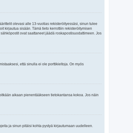
ttelit olevasi alle 13-vuotias rekisteröityessäsi, sinun tulee
it kirjautua sisään. Tämä tieto kerrottiin rekisteröitymisen
ai sähköpostit ovat saattaneet jäädä roskapostisuodattimeen. Jos
staaksesi, että sinulla ei ole porttikieltoja. On myös
neet pitkään aikaan pienentääkseen tietokantansa kokoa. Jos näin
jeita ja sinun pitäisi kohta pystyä kirjautumaan uudelleen.