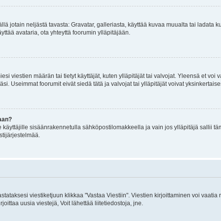
mällä jotain neljästä tavasta: Gravatar, galleriasta, käyttää kuvaa muualta tai ladata
äyttää avataria, ota yhteyttä foorumin ylläpitäjään.
iesi viestien määrän tai tietyt käyttäjät, kuten ylläpitäjät tai valvojat. Yleensä et vo
i. Useimmat foorumit eivät siedä tätä ja valvojat tai ylläpitäjät voivat yksinkertaise
aan?
le käyttäjille sisäänrakennetulla sähköpostilomakkeella ja vain jos ylläpitäjä sallii
stijärjestelmää.
stataksesi viestiketjuun klikkaa "Vastaa Viestiin". Viestien kirjoittaminen voi vaatia
joittaa uusia viestejä, Voit lähettää liitetiedostoja, jne.