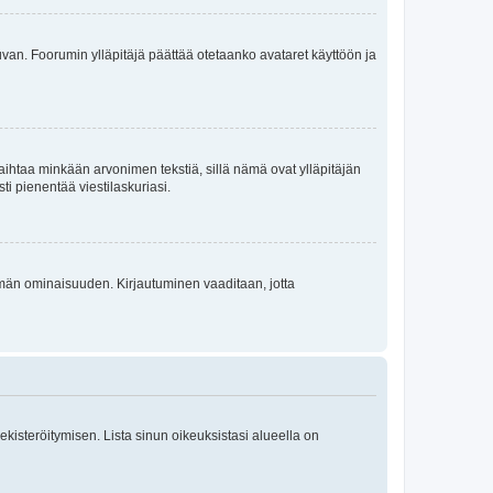
 kuvan. Foorumin ylläpitäjä päättää otetaanko avataret käyttöön ja
i vaihtaa minkään arvonimen tekstiä, sillä nämä ovat ylläpitäjän
sti pienentää viestilaskuriasi.
 tämän ominaisuuden. Kirjautuminen vaaditaan, jotta
 rekisteröitymisen. Lista sinun oikeuksistasi alueella on