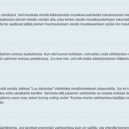
ia viestejäsi. Voit muokata viestiä klikkaamalla muokkaa-painiketta haluamassasi vies
n palatessasi pienen tekstin viestisi alla, joka kertoo viestin muokkauskertojen luk
 mutta he saattavat jättää pienen huomautuksen viestin muokkaamisen syistä niin halu
ellainen omissa asetuksissa. Kun olet luonut sellaisen, voit valita
Lisää allekirjoitus
-
lä valinnan omissa asetuksissa. Jos teet niin, voit silti estää allekirjoituksen liittäm
stä viestiä, klikkaa "Luo äänestys"-välilehteä viestilomakkeen alapuolella. Jos et näe
a niille varattuihin kenttiin. Varmista että jokainen vaihtoehto on omalla rivillään
 options users may select during voting under “Kuinka monta vaihtoehtoa käyttäjä voi
än.
ittelemä. Jos tarvitset enemmän vaihtoehtoja kuin on sallittu, ota yhteyttä foorumi