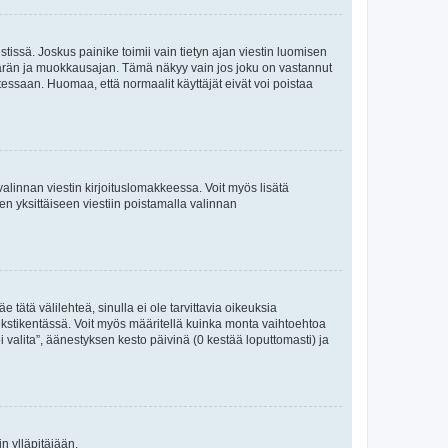
tissä. Joskus painike toimii vain tietyn ajan viestin luomisen
umäärän ja muokkausajan. Tämä näkyy vain jos joku on vastannut
tessaan. Huomaa, että normaalit käyttäjät eivät voi poistaa
valinnan viestin kirjoituslomakkeessa. Voit myös lisätä
isen yksittäiseen viestiin poistamalla valinnan
 tätä välilehteä, sinulla ei ole tarvittavia oikeuksia
 tekstikentässä. Voit myös määritellä kuinka monta vaihtoehtoa
 valita”, äänestyksen kesto päivinä (0 kestää loputtomasti) ja
n ylläpitäjään.