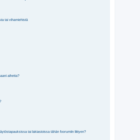
sta tai vihamiehistä
aani aihetta?
a?
töstapauksissa tai lakiasioissa tähän foorumiin liittyen?