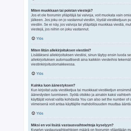
Miten muokkaan tai poistan viestejä?
Jos et ole foorumin ylläpitäjä tai valvoja, voit muokata vain om
jälkeen. Jos joku on jo vastannut viestiin, löydät viestiketjuu
viestiin. Se ei näy, jos valvoja tai ylläpitäjä muokkaa viestiä,
viestejä, jos niihin on joku vastannut.
Ylös
Miten liitän allekirjoituksen viestiini?
Lisätäksesi allekirjoituksen viestiisi, sinun täytyy ensin luoda s
allekirjoituksen automaattisesti aina kaikkiin viesteihisi tekemäl
viestinkirjoituslomakkeessa.
Ylös
Kuinka luon äänestyksen?
Kun kirjoitat uuta viestiketjua tai muokkaat viestiketjun ensimmäi
äänestysten luomiseen. Syötä otsikko ja ainakin kaksi vaihtoehto
käyttäjät voivat valita kohdasta You can also set the number of
viimeisenä voit antaa käyttäjille mahdollisuuden muuttaa ääntä
Ylös
Miksi en voi lisätä vastausvaihtoehtoja kyselyyn?
Kyselyn vastausvaihtoehtojen määrä on foorumin ylläpitäjän määr