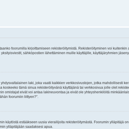
vitaanko foorumilla kirjoittamiseen rekisteröitymistä. Rekisteröityminen voi kuitenkin
 yksityisviestit, sähköpostien lähettäminen muille käyttäjille, käyttäjäryhmien jäs
hdysvaltalainen laki, joka vaatii kaikkien verkkosivustojen, jotka mahdollisesti kerää
a koskeeko tämä sinua rekisteröityvänä käyttäjänä tai verkkosivua jolle olet rekis
 omistajat eivät voi antaa lakineuvontaa ja eivät ole yhteyshenkilöitä minkäänla
ähän foorumiin liittyen?”.
nin käytöstä estääkseen uusia vierailijoita rekisteröitymästä. Foorumin ylläpitäjä on v
umin ylläpitäjään saadaksesi apua.