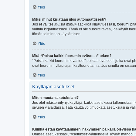
Ylös
Miksi minut kirjataan ulos automaattisesti?
Jos et valitse
Muista minut
-laatikkoa kirjautuessasi, foorumi pi
valinta kirjautuessasi. Tämä ei ole suositeltavaa, jos käytät foo
tämän toiminnon käyttämisen.
Ylös
Mitä “Poista kaikki foorumin evästeet” tekee?
“Poista kaikki foorumin evästeet” poistaa evästeet, jotka ovat p
ovat foorumin ylläpitäjän käyttöönottamia. Jos sinulla on sisä
Ylös
Käyttäjän asetukset
Miten muutan asetuksiani?
Jos olet rekisteröitynyt käyttäjä, kaikki asetuksesi tallennetaa
sivujen ylälaidassa. Tätä kautta voit muokata asetuksiasi ja vali
Ylös
Kuinka estän käyttäjänimeni näkymisen paikalla olevissa kä
Omissa asetuksissasi, “Asetukset”-välilehdellä, löydät mahdoll