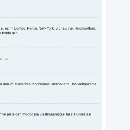
esi, esim. Lontoo, Pariisi, New York, Sidney, jne. Huomaathan,
a tehdä niin.
gelman.
ko hän voisi asentaa tarvitsemasi kielipaketin. Jos kielipakettia
en tai pisteiden muodossa viestimäärästäsi tai statuksestasi