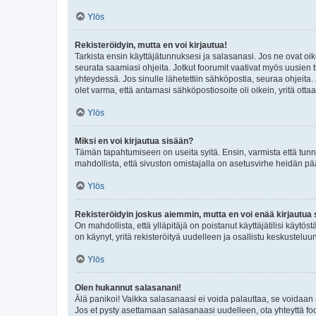
Ylös
Rekisteröidyin, mutta en voi kirjautua!
Tarkista ensin käyttäjätunnuksesi ja salasanasi. Jos ne ovat oik
seurata saamiasi ohjeita. Jotkut foorumit vaativat myös uusien tu
yhteydessä. Jos sinulle lähetettiin sähköpostia, seuraa ohjeita
olet varma, että antamasi sähköpostiosoite oli oikein, yritä ottaa
Ylös
Miksi en voi kirjautua sisään?
Tämän tapahtumiseen on useita syitä. Ensin, varmista että tunnuk
mahdollista, että sivuston omistajalla on asetusvirhe heidän pää
Ylös
Rekisteröidyin joskus aiemmin, mutta en voi enää kirjautua 
On mahdollista, että ylläpitäjä on poistanut käyttäjätilisi käytö
on käynyt, yritä rekisteröityä uudelleen ja osallistu keskusteluu
Ylös
Olen hukannut salasanani!
Älä panikoi! Vaikka salasanaasi ei voida palauttaa, se voidaan 
Jos et pysty asettamaan salasanaasi uudelleen, ota yhteyttä foo