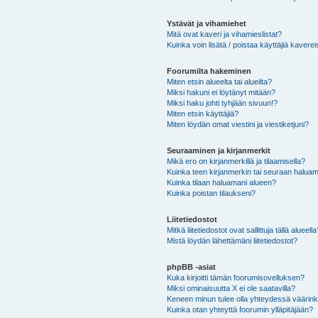
Ystävät ja vihamiehet
Mitä ovat kaveri ja vihamieslistat?
Kuinka voin lisätä / poistaa käyttäjiä kaverei
Foorumilta hakeminen
Miten etsin alueelta tai alueilta?
Miksi hakuni ei löytänyt mitään?
Miksi haku johti tyhjään sivuun!?
Miten etsin käyttäjiä?
Miten löydän omat viestini ja viestiketjuni?
Seuraaminen ja kirjanmerkit
Mikä ero on kirjanmerkillä ja tilaamisella?
Kuinka teen kirjanmerkin tai seuraan haluam
Kuinka tilaan haluamani alueen?
Kuinka poistan tilaukseni?
Liitetiedostot
Mitkä liitetiedostot ovat sallittuja tällä alueell
Mistä löydän lähettämäni liitetiedostot?
phpBB -asiat
Kuka kirjoitti tämän foorumisovelluksen?
Miksi ominaisuutta X ei ole saatavilla?
Keneen minun tulee olla yhteydessä väärinkäy
Kuinka otan yhteyttä foorumin ylläpitäjään?