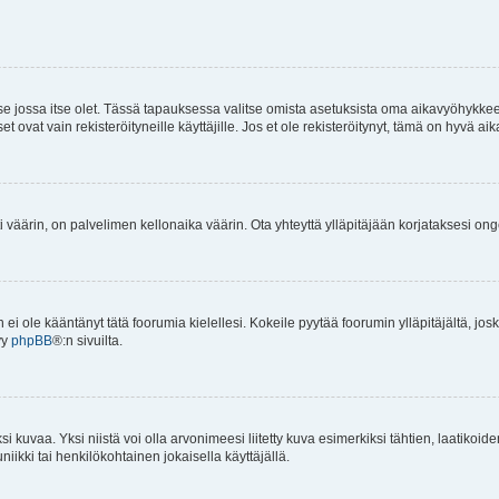
 se jossa itse olet. Tässä tapauksessa valitse omista asetuksista oma aikavyöhykke
vat vain rekisteröityneille käyttäjille. Jos et ole rekisteröitynyt, tämä on hyvä aik
i väärin, on palvelimen kellonaika väärin. Ota yhteyttä ylläpitäjään korjataksesi on
an ei ole kääntänyt tätä foorumia kielellesi. Kokeile pyytää foorumin ylläpitäjältä, jos
yy
phpBB
®:n sivuilta.
 kuvaa. Yksi niistä voi olla arvonimeesi liitetty kuva esimerkiksi tähtien, laatikoid
iikki tai henkilökohtainen jokaisella käyttäjällä.