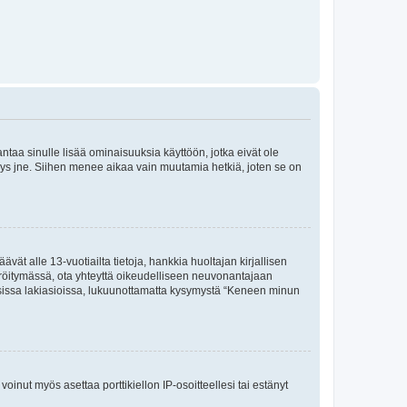
 antaa sinulle lisää ominaisuuksia käyttöön, jotka eivät ole
enyys jne. Siihen menee aikaa vain muutamia hetkiä, joten se on
vät alle 13-vuotiailta tietoja, hankkia huoltajan kirjallisen
teröitymässä, ota yhteyttä oikeudelliseen neuvonantajaan
isissa lakiasioissa, lukuunottamatta kysymystä “Keneen minun
oinut myös asettaa porttikiellon IP-osoitteellesi tai estänyt