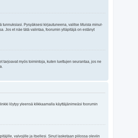
tä tunnuksiasi. Pysyäksesi kirjautuneena, valitse
Muista minut
-
sa. Jos et näe tätä valintaa, foorumin ylläpitäjä on estänyt
et tarjoavat myös toimintoja, kuten luettujen seurantaa, jos ne
a.
 linkki löytyy yleensä klikkaamalla käyttäjänimeäsi foorumin
äjille, valvojille ja itsellesi. Sinut lasketaan piilossa oleviin