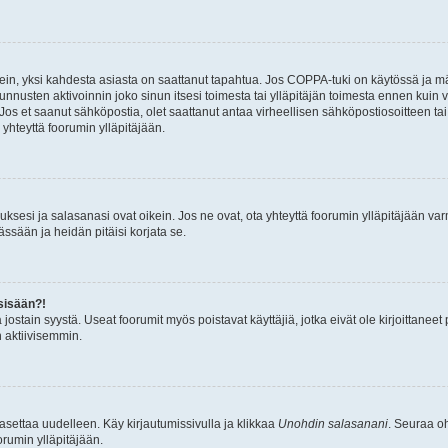
ein, yksi kahdesta asiasta on saattanut tapahtua. Jos COPPA-tuki on käytössä ja määri
nnusten aktivoinnin joko sinun itsesi toimesta tai ylläpitäjän toimesta ennen kuin vo
. Jos et saanut sähköpostia, olet saattanut antaa virheellisen sähköpostiosoitteen t
 yhteyttä foorumin ylläpitäjään.
sesi ja salasanasi ovat oikein. Jos ne ovat, ota yhteyttä foorumin ylläpitäjään varmi
ssään ja heidän pitäisi korjata se.
sisään?!
stä jostain syystä. Useat foorumit myös poistavat käyttäjiä, jotka eivät ole kirjoitta
n aktiivisemmin.
asettaa uudelleen. Käy kirjautumissivulla ja klikkaa
Unohdin salasanani
. Seuraa oh
rumin ylläpitäjään.