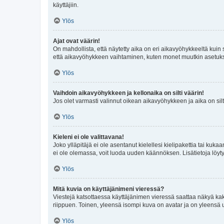
käyttäjiin.
Ylös
Ajat ovat väärin!
On mahdollista, että näytetty aika on eri aikavyöhykkeeltä kuin
että aikavyöhykkeen vaihtaminen, kuten monet muutkin asetukset o
Ylös
Vaihdoin aikavyöhykkeen ja kellonaika on silti väärin!
Jos olet varmasti valinnut oikean aikavyöhykkeen ja aika on silt
Ylös
Kieleni ei ole valittavana!
Joko ylläpitäjä ei ole asentanut kielellesi kielipakettia tai kuka
ei ole olemassa, voit luoda uuden käännöksen. Lisätietoja löyt
Ylös
Mitä kuvia on käyttäjänimeni vieressä?
Viestejä katsottaessa käyttäjänimen vieressä saattaa näkyä kaksi
riippuen. Toinen, yleensä isompi kuva on avatar ja on yleensä un
Ylös