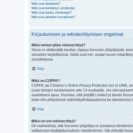
Mitä ovat tiedotteet?
Mitä ovat kiinnitetyt viestiketjut
Mitä ovat lukitut viestiketjut?
Mitä ovat aiheiden kuvakkeet?
Kirjautumisen ja rekisteröitymisen ongelmat
Miksi minun pitää rekisteröityä?
Sinun ei välttämättä tarvitse, riippuu foorumin ylläpitäjästä, tar
vieraiden käytettävissä. Näitä ovat mm. avatar-kuvan määrittely,
suositeltavaa.
Ylös
Mikä on COPPA?
COPPA, tai Children’s Online Privacy Protection Act of 1998, on y
luvan tietojen keräämiseen alle 13-vuotiaalta. Jos olet epävarm
saadaksesi apua. Huomaa, että phpBB Limited ja tämän foorumin
tulee olla yhteydessä väärinkäytöstapauksissa tai lakiasioissa t
Ylös
Miksi en voi rekisteröityä?
On mahdollista, että foorumin ylläpitäjä on poistanut rekisteröin
valitsemasi käyttäjätunnuksen rekisteröinnin. Ota yhteyttä foor