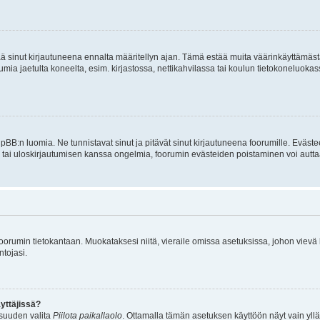
tää sinut kirjautuneena ennalta määritellyn ajan. Tämä estää muita väärinkäyttämäs
rumia jaetulta koneelta, esim. kirjastossa, nettikahvilassa tai koulun tietokoneluokas
hpBB:n luomia. Ne tunnistavat sinut ja pitävät sinut kirjautuneena foorumille. Eväste
än tai uloskirjautumisen kanssa ongelmia, foorumin evästeiden poistaminen voi autta
n foorumin tietokantaan. Muokataksesi niitä, vieraile omissa asetuksissa, johon vievä
ntojasi.
yttäjissä?
isuuden valita
Piilota paikallaolo
. Ottamalla tämän asetuksen käyttöön näyt vain ylläpit