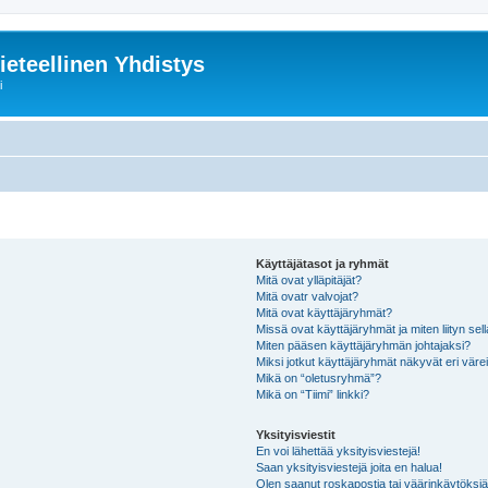
ieteellinen Yhdistys
i
Käyttäjätasot ja ryhmät
Mitä ovat ylläpitäjät?
Mitä ovatr valvojat?
Mitä ovat käyttäjäryhmät?
Missä ovat käyttäjäryhmät ja miten liityn sel
Miten pääsen käyttäjäryhmän johtajaksi?
Miksi jotkut käyttäjäryhmät näkyvät eri värei
Mikä on “oletusryhmä”?
Mikä on “Tiimi” linkki?
Yksityisviestit
En voi lähettää yksityisviestejä!
Saan yksityisviestejä joita en halua!
Olen saanut roskapostia tai väärinkäytöksiä s