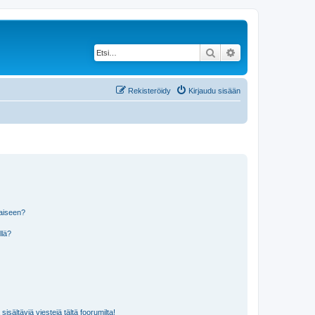
Etsi
Tarkennettu haku
Rekisteröidy
Kirjaudu sisään
laiseen?
llä?
isältäviä viestejä tältä foorumilta!