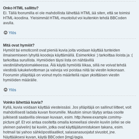
Onko HTML sallittu?
Ei. Tällä foorumilla ei ole mahdollista lähettää HTML:ää siten, että se toimisi
HTML-koodina. Yleisimmät HTML-muotoilut voi kuitenkin tehdä BBCoden
avulla.
Ylös
Mitä ovat hymiöt?
Hymiöt tai emoticonit ovat pieniä kuvia joita voidaan käyttää tunteiden
ilmaisemiseen lyhyitä koodeja käyttämällä. Esimerkiksi :) tarkoittaa iloista ja :(
tarkoittaa surullista. Hymiöiden täysi lista on nähtävillä
viestinlähetyslomakkeessa. Älä käytä hymiöitä liikaa, sillä ne voivat tehdä
viestistä lukukelvottoman ja valvoja voi poistaa niitä tai viestin kokonaan.
Foorumin ylläpitäjä on voinut myös määritellä rajan yksittäisen viestin
hymiöiden määrälle.
Ylös
Voinko lähettää kuvia?
Kyllä, kuvia voidaan käyttää viesteissäsi. Jos ylläpitäjä on sallinut liitteet, voit
mahdollisesti ladata kuvan foorumille. Muutoin sinun täytyy antaa osoite
julkisesti saatavilla olevaan kuvaan, esim. http://www.example.com/my-
picture.gif. Et voi antaa osoitetta omalla koneellasi oleviin kuviin (ellei se ole
yleinen palvelin) tai kuviin, jotka ovat käyttäjätunnistuksen takana, esim.
hotmail tai yahoo sähköpostilaatikot, salasanasuojatut sivustot, jne.
Näyttääksesi kuvan, käytä BBCoden [img]-tagia.