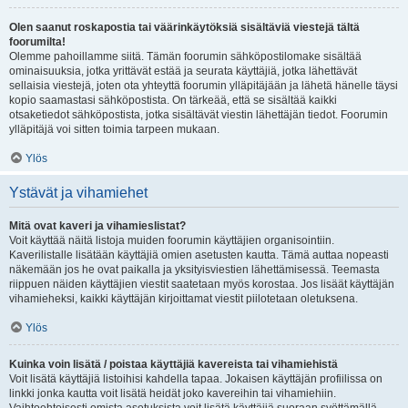
Olen saanut roskapostia tai väärinkäytöksiä sisältäviä viestejä tältä
foorumilta!
Olemme pahoillamme siitä. Tämän foorumin sähköpostilomake sisältää
ominaisuuksia, jotka yrittävät estää ja seurata käyttäjiä, jotka lähettävät
sellaisia viestejä, joten ota yhteyttä foorumin ylläpitäjään ja lähetä hänelle täysi
kopio saamastasi sähköpostista. On tärkeää, että se sisältää kaikki
otsaketiedot sähköpostista, jotka sisältävät viestin lähettäjän tiedot. Foorumin
ylläpitäjä voi sitten toimia tarpeen mukaan.
Ylös
Ystävät ja vihamiehet
Mitä ovat kaveri ja vihamieslistat?
Voit käyttää näitä listoja muiden foorumin käyttäjien organisointiin.
Kaverilistalle lisätään käyttäjiä omien asetusten kautta. Tämä auttaa nopeasti
näkemään jos he ovat paikalla ja yksityisviestien lähettämisessä. Teemasta
riippuen näiden käyttäjien viestit saatetaan myös korostaa. Jos lisäät käyttäjän
vihamieheksi, kaikki käyttäjän kirjoittamat viestit piilotetaan oletuksena.
Ylös
Kuinka voin lisätä / poistaa käyttäjiä kavereista tai vihamiehistä
Voit lisätä käyttäjiä listoihisi kahdella tapaa. Jokaisen käyttäjän profiilissa on
linkki jonka kautta voit lisätä heidät joko kavereihin tai vihamiehiin.