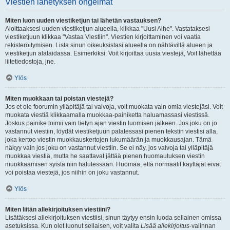
Viestien lähetyksen ongelmat
Miten luon uuden viestiketjun tai lähetän vastauksen?
Aloittaaksesi uuden viestiketjun alueella, klikkaa "Uusi Aihe". Vastataksesi
viestiketjuun klikkaa "Vastaa Viestiin". Viestien kirjoittaminen voi vaatia
rekisteröitymisen. Lista sinun oikeuksistasi alueella on nähtävillä alueen ja
viestiketjun alalaidassa. Esimerkiksi: Voit kirjoittaa uusia viestejä, Voit lähettää
liitetiedostoja, jne.
Ylös
Miten muokkaan tai poistan viestejä?
Jos et ole foorumin ylläpitäjä tai valvoja, voit muokata vain omia viestejäsi. Voit
muokata viestiä klikkaamalla muokkaa-painiketta haluamassasi viestissä.
Joskus painike toimii vain tietyn ajan viestin luomisen jälkeen. Jos joku on jo
vastannut viestiin, löydät viestiketjuun palatessasi pienen tekstin viestisi alla,
joka kertoo viestin muokkauskertojen lukumäärän ja muokkausajan. Tämä
näkyy vain jos joku on vastannut viestiin. Se ei näy, jos valvoja tai ylläpitäjä
muokkaa viestiä, mutta he saattavat jättää pienen huomautuksen viestin
muokkaamisen syistä niin halutessaan. Huomaa, että normaalit käyttäjät eivät
voi poistaa viestejä, jos niihin on joku vastannut.
Ylös
Miten liitän allekirjoituksen viestiini?
Lisätäksesi allekirjoituksen viestiisi, sinun täytyy ensin luoda sellainen omissa
asetuksissa. Kun olet luonut sellaisen, voit valita
Lisää allekirjoitus
-valinnan