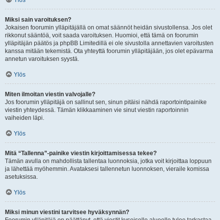
Ylös
Miksi sain varoituksen?
Jokaisen foorumin ylläpitäjällä on omat säännöt heidän sivustollensa. Jos olet
rikkonut sääntöä, voit saada varoituksen. Huomioi, että tämä on foorumin
ylläpitäjän päätös ja phpBB Limitedillä ei ole sivustolla annettavien varoitusten
kanssa mitään tekemistä. Ota yhteyttä foorumin ylläpitäjään, jos olet epävarma
annetun varoituksen syystä.
Ylös
Miten ilmoitan viestin valvojalle?
Jos foorumin ylläpitäjä on sallinut sen, sinun pitäisi nähdä raportointipainike
viestin yhteydessä. Tämän klikkaaminen vie sinut viestin raportoinnin
vaiheiden läpi.
Ylös
Mitä “Tallenna”-painike viestin kirjoittamisessa tekee?
Tämän avulla on mahdollista tallentaa luonnoksia, jotka voit kirjoittaa loppuun
ja lähettää myöhemmin. Avataksesi tallennetun luonnoksen, vieraile komissa
asetuksissa.
Ylös
Miksi minun viestini tarvitsee hyväksynnän?