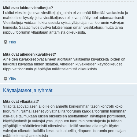
Mitä ovat lukitut viestiketjut?
Lukitut viestiketjut ovat viestiketjuja, joihin ei voi enää lähettää vastauksia ja
mahdolliset kyselyt joita viestiketjussa oli, ovat päättyneet automaattisesti.
Viestiketjuja voidaan lukita useista syistä ylläpitäjän tai foorumin valvojan
toimesta. Saatat myös pystyä lukitsemaan oman viestiketjusi, mutta tämä
riippuu foorumin ylläpitäjän antamista oikeuksista.
Ylös
Mitä ovat aiheiden kuvakkeet?
Aiheiden kuvakkeet ovat aiheen aloittajan valitsemia kuvakkeita joiden on
tarkoitus kuvastaa niiden sisältöä. Aiheiden kuvakkeiden käyttöoikeudet
riippuvat foorumin ylläpitäjän määrittelemistä oikeuksista.
Ylös
Käyttäjätasot ja ryhmät
Mitä ovat ylläpitäjät?
Ylläpitäjät ovat jäseniä joille on annettu korkeimman tason kontrolli koko
foorumiin. Nämä jäsenet voivat hallita foorumin kaikkia foorumin toiminnan
osa-alueita, mukaan lukien oikeuksien asettaminen, käyttäjien porttikiellot,
käyttäjäryhmät ja valvojat yms., riippuen foorumin perustajasta ja hänen
ylläpitäjille määrittelemistä oikeuksista. Heillä saattaa olla myös täydet
valvojan oikeudet kaikilla keskustelualueilla, riippuen foorumin perustajan
määrittelemistä asetuksista.