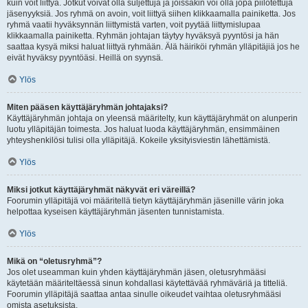
kuin voit liittyä. Jotkut voivat olla suljettuja ja joissakin voi olla jopa piilotettuja
jäsenyyksiä. Jos ryhmä on avoin, voit liittyä siihen klikkaamalla painiketta. Jos
ryhmä vaatii hyväksynnän liittymistä varten, voit pyytää liittymislupaa
klikkaamalla painiketta. Ryhmän johtajan täytyy hyväksyä pyyntösi ja hän
saattaa kysyä miksi haluat liittyä ryhmään. Älä häiriköi ryhmän ylläpitäjiä jos he
eivät hyväksy pyyntöäsi. Heillä on syynsä.
Ylös
Miten pääsen käyttäjäryhmän johtajaksi?
Käyttäjäryhmän johtaja on yleensä määritelty, kun käyttäjäryhmät on alunperin
luotu ylläpitäjän toimesta. Jos haluat luoda käyttäjäryhmän, ensimmäinen
yhteyshenkilösi tulisi olla ylläpitäjä. Kokeile yksityisviestin lähettämistä.
Ylös
Miksi jotkut käyttäjäryhmät näkyvät eri väreillä?
Foorumin ylläpitäjä voi määritellä tietyn käyttäjäryhmän jäsenille värin joka
helpottaa kyseisen käyttäjäryhmän jäsenten tunnistamista.
Ylös
Mikä on “oletusryhmä”?
Jos olet useamman kuin yhden käyttäjäryhmän jäsen, oletusryhmääsi
käytetään määriteltäessä sinun kohdallasi käytettävää ryhmäväriä ja titteliä.
Foorumin ylläpitäjä saattaa antaa sinulle oikeudet vaihtaa oletusryhmääsi
omista asetuksista.