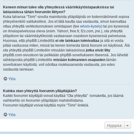
Keneen minun tulee olla yhteydessä väärinkäytöstapauksissa tai
lakiasioissa tähän foorumiin liittyen?
Kuka tahansa “Tiimi”-sivulla mainituista ylläpitäjistä on todennäköisesti sopiva
yhteyshenkilö valituksillesi. Jos et tätä kautta saa vastausta, sinun kannattaa
ottaa yhteyttä verkkotunnuksen omistajaan (tee
whois-kysely
) tai jos kyseessä
on ilmaispalvelussa oleva (esim. Yahoo!, free.fr, f2s.com, jne.), ota yhteyttä
ylläpitoon tai väärinkäytöksistä vastaavaan osastoon kyseisessä palvelussa.
Huomaa, että phpBB Limitedillä
ei ole lainkaan toimivaltaa
ja sitä ei voida
pitää vastuussa miten, missä tai kenen toimesta tämä foorumi on käytössä. Älä
ota yhteyttä phpBB Limitediin missään lakiasioissa
jotka eivät liity
phpBB.com-sivustoon tai pelkkään phpBB-sovellukseen itseensä. Jos lähetät
sähköpostia phpBB Limitedille
mistään kolmannen osapuolen
tämän
sovelluksen käytöstä, voit odottaa niukkasanaista vastausta, jos edes
vastausta lainkaan.
Ylös
Kuinka otan yhteyttä foorumin ylläpitäjään?
Kaikki foorumin käyttäjät voivat käyttää “Ota yhteyttä” -lomaketta, jos täämä
vaihtoehto on foorumin ylläpitäjän mahdollistama.
Foorumin käyttäjät voivat käyttää myös “Tiimi”-linkkiä.
Ylös
Hyppää