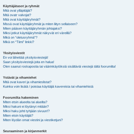
Käyttäjätasot ja ryhmät
Mitä ovat ylläpitäjät?
Mitä ovatr valvojat?
Mitä ovat käyttäjäryhmät?
Missä ovat käyttäjäryhmät ja miten liityn sellaiseen?
Miten pääsen käyttäjäryhmän johtajaksi?
Miksi jotkut käyttäjäryhmät näkyvät eri väreillä?
Mikä on “oletusryhmä”?
Mikä on “Tiimi” linkki?
Yksityisviestit
En voi lähettää yksityisviestejä!
Saan yksityisviestejä joita en halua!
Olen saanut roskapostia tai väärinkäytöksiä sisältäviä viestejä tältä foorumilta!
Ystävät ja vihamiehet
Mitä ovat kaveri ja vihamieslistat?
Kuinka voin lisätä / poistaa käyttäjiä kavereista tai vihamiehistä
Foorumilta hakeminen
Miten etsin alueelta tai alueilta?
Miksi hakuni ei löytänyt mitään?
Miksi haku johti tyhjään sivuun!?
Miten etsin käyttäjiä?
Miten löydän omat viestini ja viestiketjuni?
Seuraaminen ja kirjanmerkit