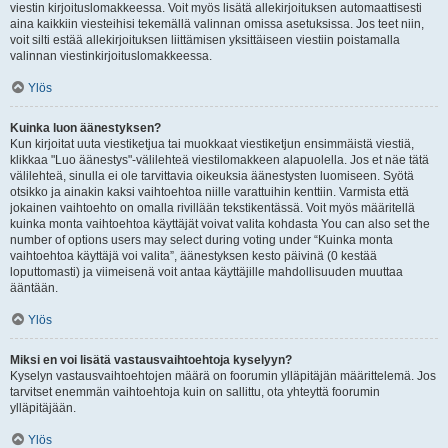
viestin kirjoituslomakkeessa. Voit myös lisätä allekirjoituksen automaattisesti
aina kaikkiin viesteihisi tekemällä valinnan omissa asetuksissa. Jos teet niin,
voit silti estää allekirjoituksen liittämisen yksittäiseen viestiin poistamalla
valinnan viestinkirjoituslomakkeessa.
Ylös
Kuinka luon äänestyksen?
Kun kirjoitat uuta viestiketjua tai muokkaat viestiketjun ensimmäistä viestiä,
klikkaa "Luo äänestys"-välilehteä viestilomakkeen alapuolella. Jos et näe tätä
välilehteä, sinulla ei ole tarvittavia oikeuksia äänestysten luomiseen. Syötä
otsikko ja ainakin kaksi vaihtoehtoa niille varattuihin kenttiin. Varmista että
jokainen vaihtoehto on omalla rivillään tekstikentässä. Voit myös määritellä
kuinka monta vaihtoehtoa käyttäjät voivat valita kohdasta You can also set the
number of options users may select during voting under “Kuinka monta
vaihtoehtoa käyttäjä voi valita”, äänestyksen kesto päivinä (0 kestää
loputtomasti) ja viimeisenä voit antaa käyttäjille mahdollisuuden muuttaa
ääntään.
Ylös
Miksi en voi lisätä vastausvaihtoehtoja kyselyyn?
Kyselyn vastausvaihtoehtojen määrä on foorumin ylläpitäjän määrittelemä. Jos
tarvitset enemmän vaihtoehtoja kuin on sallittu, ota yhteyttä foorumin
ylläpitäjään.
Ylös