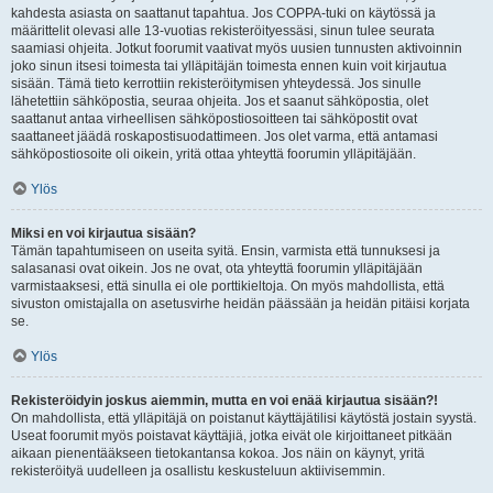
kahdesta asiasta on saattanut tapahtua. Jos COPPA-tuki on käytössä ja
määrittelit olevasi alle 13-vuotias rekisteröityessäsi, sinun tulee seurata
saamiasi ohjeita. Jotkut foorumit vaativat myös uusien tunnusten aktivoinnin
joko sinun itsesi toimesta tai ylläpitäjän toimesta ennen kuin voit kirjautua
sisään. Tämä tieto kerrottiin rekisteröitymisen yhteydessä. Jos sinulle
lähetettiin sähköpostia, seuraa ohjeita. Jos et saanut sähköpostia, olet
saattanut antaa virheellisen sähköpostiosoitteen tai sähköpostit ovat
saattaneet jäädä roskapostisuodattimeen. Jos olet varma, että antamasi
sähköpostiosoite oli oikein, yritä ottaa yhteyttä foorumin ylläpitäjään.
Ylös
Miksi en voi kirjautua sisään?
Tämän tapahtumiseen on useita syitä. Ensin, varmista että tunnuksesi ja
salasanasi ovat oikein. Jos ne ovat, ota yhteyttä foorumin ylläpitäjään
varmistaaksesi, että sinulla ei ole porttikieltoja. On myös mahdollista, että
sivuston omistajalla on asetusvirhe heidän päässään ja heidän pitäisi korjata
se.
Ylös
Rekisteröidyin joskus aiemmin, mutta en voi enää kirjautua sisään?!
On mahdollista, että ylläpitäjä on poistanut käyttäjätilisi käytöstä jostain syystä.
Useat foorumit myös poistavat käyttäjiä, jotka eivät ole kirjoittaneet pitkään
aikaan pienentääkseen tietokantansa kokoa. Jos näin on käynyt, yritä
rekisteröityä uudelleen ja osallistu keskusteluun aktiivisemmin.