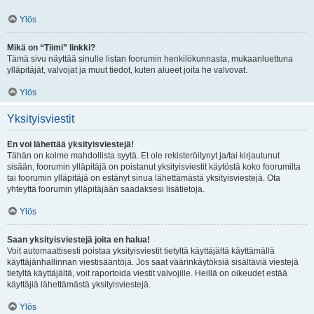
Ylös
Mikä on “Tiimi” linkki?
Tämä sivu näyttää sinulle listan foorumin henkilökunnasta, mukaanluettuna
ylläpitäjät, valvojat ja muut tiedot, kuten alueet joita he valvovat.
Ylös
Yksityisviestit
En voi lähettää yksityisviestejä!
Tähän on kolme mahdollista syytä. Et ole rekisteröitynyt ja/tai kirjautunut
sisään, foorumin ylläpitäjä on poistanut yksityisviestit käytöstä koko foorumilta
tai foorumin ylläpitäjä on estänyt sinua lähettämästä yksityisviestejä. Ota
yhteyttä foorumin ylläpitäjään saadaksesi lisätietoja.
Ylös
Saan yksityisviestejä joita en halua!
Voit automaattisesti poistaa yksityisviestit tietyltä käyttäjältä käyttämällä
käyttäjänhallinnan viestisääntöjä. Jos saat väärinkäytöksiä sisältäviä viestejä
tietyltä käyttäjältä, voit raportoida viestit valvojille. Heillä on oikeudet estää
käyttäjiä lähettämästä yksityisviestejä.
Ylös