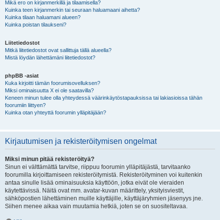
Mikä ero on kirjanmerkillä ja tilaamisella?
Kuinka teen kirjanmerkin tai seuraan haluamaani aihetta?
Kuinka tilaan haluamani alueen?
Kuinka poistan tilaukseni?
Liitetiedostot
Mitkä liitetiedostot ovat sallittuja tällä alueella?
Mistä löydän lähettämäni liitetiedostot?
phpBB -asiat
Kuka kirjoitti tämän foorumisovelluksen?
Miksi ominaisuutta X ei ole saatavilla?
Keneen minun tulee olla yhteydessä väärinkäytöstapauksissa tai lakiasioissa tähän
foorumiin liittyen?
Kuinka otan yhteyttä foorumin ylläpitäjään?
Kirjautumisen ja rekisteröitymisen ongelmat
Miksi minun pitää rekisteröityä?
Sinun ei välttämättä tarvitse, riippuu foorumin ylläpitäjästä, tarvitaanko
foorumilla kirjoittamiseen rekisteröitymistä. Rekisteröityminen voi kuitenkin
antaa sinulle lisää ominaisuuksia käyttöön, jotka eivät ole vieraiden
käytettävissä. Näitä ovat mm. avatar-kuvan määrittely, yksityisviestit,
sähköpostien lähettäminen muille käyttäjille, käyttäjäryhmien jäsenyys jne.
Siihen menee aikaa vain muutamia hetkiä, joten se on suositeltavaa.