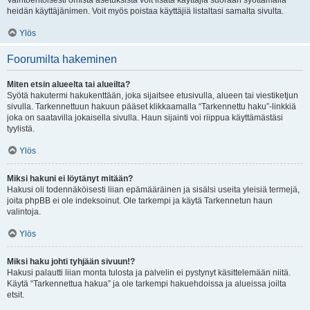
Vaihtoehtoisesti omista asetuksista voit lisätä käyttäjiä suoraan syöttämällä
heidän käyttäjänimen. Voit myös poistaa käyttäjiä listaltasi samalta sivulta.
Ylös
Foorumilta hakeminen
Miten etsin alueelta tai alueilta?
Syötä hakutermi hakukenttään, joka sijaitsee etusivulla, alueen tai viestiketjun
sivulla. Tarkennettuun hakuun pääset klikkaamalla “Tarkennettu haku”-linkkiä
joka on saatavilla jokaisella sivulla. Haun sijainti voi riippua käyttämästäsi
tyylistä.
Ylös
Miksi hakuni ei löytänyt mitään?
Hakusi oli todennäköisesti liian epämääräinen ja sisälsi useita yleisiä termejä,
joita phpBB ei ole indeksoinut. Ole tarkempi ja käytä Tarkennetun haun
valintoja.
Ylös
Miksi haku johti tyhjään sivuun!?
Hakusi palautti liian monta tulosta ja palvelin ei pystynyt käsittelemään niitä.
Käytä “Tarkennettua hakua” ja ole tarkempi hakuehdoissa ja alueissa joilta
etsit.