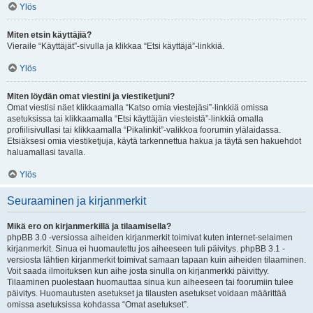
Ylös
Miten etsin käyttäjiä?
Vieraile “Käyttäjät”-sivulla ja klikkaa “Etsi käyttäjä”-linkkiä.
Ylös
Miten löydän omat viestini ja viestiketjuni?
Omat viestisi näet klikkaamalla “Katso omia viestejäsi”-linkkiä omissa
asetuksissa tai klikkaamalla “Etsi käyttäjän viesteistä”-linkkiä omalla
profiilisivullasi tai klikkaamalla “Pikalinkit”-valikkoa foorumin ylälaidassa.
Etsiäksesi omia viestiketjuja, käytä tarkennettua hakua ja täytä sen hakuehdot
haluamallasi tavalla.
Ylös
Seuraaminen ja kirjanmerkit
Mikä ero on kirjanmerkillä ja tilaamisella?
phpBB 3.0 -versiossa aiheiden kirjanmerkit toimivat kuten internet-selaimen
kirjanmerkit. Sinua ei huomautettu jos aiheeseen tuli päivitys. phpBB 3.1 -
versiosta lähtien kirjanmerkit toimivat samaan tapaan kuin aiheiden tilaaminen.
Voit saada ilmoituksen kun aihe josta sinulla on kirjanmerkki päivittyy.
Tilaaminen puolestaan huomauttaa sinua kun aiheeseen tai foorumiin tulee
päivitys. Huomautusten asetukset ja tilausten asetukset voidaan määrittää
omissa asetuksissa kohdassa “Omat asetukset”.