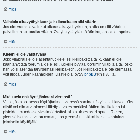
Ylös
Vaihdoin aikavyöhykkeen ja kellonaika on silti väärin!
Jos olet varmasti valinnut oikean aikavyöhykkeen ja aika on silti väärin, on
palvelimen kellonaika väärin. Ota yhteyttä ylläpitäjään korjataksesi ongelman.
Ylös
Kieleni ei ole valittavana!
Joko ylläpitäjä ei ole asentanut kielellesi kielipakettia tai kukaan ei ole
kääntänyt tätä foorumia kielellesi. Kokeile pyytää foorumin ylläpitäjältä, josko
hän voisi asentaa tarvitsemasi kielipaketin. Jos kielipakettia ei ole olemassa,
voit luoda uuden käännöksen. Lisätietoja löytyy
phpBB
®:n sivuilta.
Ylös
Mitä kuvia on käyttäjänimeni vieressä?
Viestejä katsottaessa käyttäjänimen vieressä saattaa näkyä kaksi kuvaa. Yksi
niistä voi olla arvonimeesi liitetty kuva esimerkiksi tähtien, laatikoiden tai
pisteiden muodossa viestimäärästäsi tai statuksestasi riippuen. Toinen,
yleensä isompi kuva on avatar ja on yleensä uniikki tai henkilökohtainen
jokaisella käyttäjällä.
Ylös