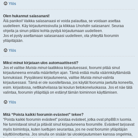
Ylös
Olen hukannut salasanani!
Älä panikoi! Vaikka salasanaasi ei voida palauttaa, se voidaan asettaa
uudelleen. Käy kirjautumissivulla ja klikkaa
Unohdin salasanani
. Seuraa
ohjeita ja sinun pitäisi kohta pystyä kirjautumaan uudelleen.
Jos et pysty asettamaan salasanaasi uudelleen, ota yhteyttä foorumin
ylläpitäjään.
Ylös
Miksi minut kirjataan ulos automaattisesti?
Jos et valitse
Muista minut
-laatikkoa kirjautuessasi, foorumi pitää sinut
kirjautuneena ennalta määritellyn ajan. Tämä estää muita väärinkäyttämästä
tunnuksiasi. Pysyäksesi kirjautuneena, valitse
Muista minut
-valinta
kirjautuessasi. Tämä ei ole suositeltavaa, jos käytät foorumia jaetulta koneelta,
esim. kirjastossa, nettikahvilassa tai koulun tietokoneluokassa. Jos et näe tätä
valintaa, foorumin ylläpitäjä on estänyt tämän toiminnon käyttämisen.
Ylös
Mitä “Poista kaikki foorumin evästeet” tekee?
“Poista kaikki foorumin evästeet” poistaa evästeet, jotka ovat phpBB:n luomia.
Ne tunnistavat sinut ja pitävät sinut kirjautuneena foorumille. Evästeet tarjoavat
myös toimintoja, kuten luettujen seurantaa, jos ne ovat foorumin ylläpitäjän
käyttöönottamia. Jos sinulla on sisään tai uloskirjautumisen kanssa ongelmia,