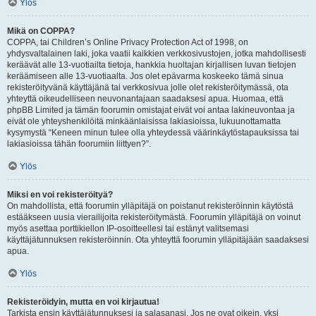
Ylös
Mikä on COPPA?
COPPA, tai Children’s Online Privacy Protection Act of 1998, on
yhdysvaltalainen laki, joka vaatii kaikkien verkkosivustojen, jotka mahdollisesti
keräävät alle 13-vuotiailta tietoja, hankkia huoltajan kirjallisen luvan tietojen
keräämiseen alle 13-vuotiaalta. Jos olet epävarma koskeeko tämä sinua
rekisteröityvänä käyttäjänä tai verkkosivua jolle olet rekisteröitymässä, ota
yhteyttä oikeudelliseen neuvonantajaan saadaksesi apua. Huomaa, että
phpBB Limited ja tämän foorumin omistajat eivät voi antaa lakineuvontaa ja
eivät ole yhteyshenkilöitä minkäänlaisissa lakiasioissa, lukuunottamatta
kysymystä “Keneen minun tulee olla yhteydessä väärinkäytöstapauksissa tai
lakiasioissa tähän foorumiin liittyen?”.
Ylös
Miksi en voi rekisteröityä?
On mahdollista, että foorumin ylläpitäjä on poistanut rekisteröinnin käytöstä
estääkseen uusia vierailijoita rekisteröitymästä. Foorumin ylläpitäjä on voinut
myös asettaa porttikiellon IP-osoitteellesi tai estänyt valitsemasi
käyttäjätunnuksen rekisteröinnin. Ota yhteyttä foorumin ylläpitäjään saadaksesi
apua.
Ylös
Rekisteröidyin, mutta en voi kirjautua!
Tarkista ensin käyttäjätunnuksesi ja salasanasi. Jos ne ovat oikein, yksi