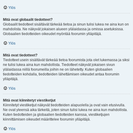
Ylös
Mitä ovat globaalit tiedotteet?
Globaalit tiedotteet sisältävät tärkeää tietoa ja sinun tulisi lukea ne aina kun on
mahdolista. Ne näkyvät jokaisen alueen ylälaidassa ja omissa asetuksissa.
Globaalien tiedotteiden oikeudet myöntää foorumin ylläpitäjä.
Ylös
Mitä ovat tiedotteet?
Tiedotteet usein sisältävät tärkeää tietoa foorumista jota olet lukemassa ja siksi
ne tulisi lukea aina kun mahdollista. Tiedotteet näkyvät jokaisen sivun
ylälaidassa niillä foorumeilla joihin ne on lähetetty. Kuten globaalien
tiedotteiden kohdalla, tiedotteiden lähettämisen oikeudet antaa foorumin
ylläpitäjä.
Ylös
Mitä ovat kiinnitetyt viestiketjut
Kiinnitetyt viestiketjut näkyvät tiedotteiden alapuolella ja ovat vain etusivulla.
Ne ovat yleensä aika tärkeitä, joten sinun tulisi lukea ne aina kun mahdollista.
Kuten tiedotteiden ja globaalien tiedotteiden kanssa, viestiketjujen
kiinnittämisen oikeudet määrittelee foorumin ylläpitäjä.
Ylös