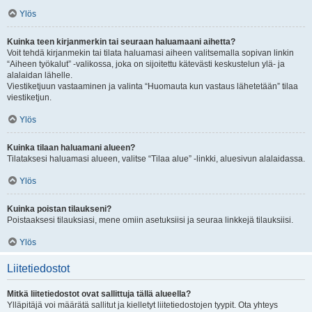
Ylös
Kuinka teen kirjanmerkin tai seuraan haluamaani aihetta?
Voit tehdä kirjanmekin tai tilata haluamasi aiheen valitsemalla sopivan linkin
“Aiheen työkalut” -valikossa, joka on sijoitettu kätevästi keskustelun ylä- ja
alalaidan lähelle.
Viestiketjuun vastaaminen ja valinta “Huomauta kun vastaus lähetetään” tilaa
viestiketjun.
Ylös
Kuinka tilaan haluamani alueen?
Tilataksesi haluamasi alueen, valitse “Tilaa alue” -linkki, aluesivun alalaidassa.
Ylös
Kuinka poistan tilaukseni?
Poistaaksesi tilauksiasi, mene omiin asetuksiisi ja seuraa linkkejä tilauksiisi.
Ylös
Liitetiedostot
Mitkä liitetiedostot ovat sallittuja tällä alueella?
Ylläpitäjä voi määrätä sallitut ja kielletyt liitetiedostojen tyypit. Ota yhteys