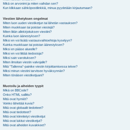
Mikä on arvonimi ja miten vaihdan sen?
Kun klikkaan sähköpostilinkkiä, minua pyydetään kirjautumaan?
Viestien lähetyksen ongelmat
Miten luon uuden viestiketjun tai lähetän vastauksen?
Miten muokkaan tai poistan viestejä?
Miten liitän allekirjoituksen viestiini?
Kuinka luon äänestyksen?
Miksi en voi lisätä vastausvaihtoehtoja kyselyyn?
Kuinka muokkaan tai poistan äänestyksen?
Miksi en pääse alueelle?
Miksi en voi liittää tiedostoja?
Miksi sain varoituksen?
Miten ilmoitan viestin valvojalle?
Mitä “Tallenna”-painike viestin kirjoittamisessa tekee?
Miksi minun viestini tarvitsee hyväksynnän?
Miten tönäisen viestiketjuani?
Muotoilu ja aiheiden tyypit
Mikä on BBCode?
Onko HTML sallittu?
Mitä ovat hymiöt?
Voinko lähettää kuvia?
Mitä ovat globaalit tiedotteet?
Mitä ovat tiedotteet?
Mitä ovat kiinnitetyt viestiketjut
Mitä ovat lukitut viestiketjut?
Mitä ovat aiheiden kuvakkeet?