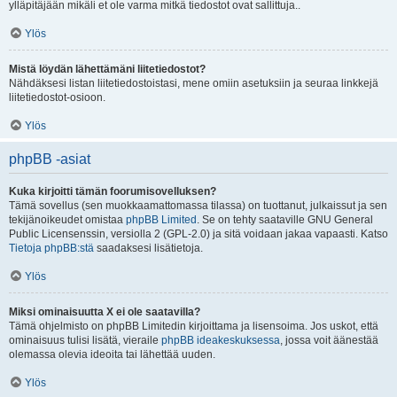
ylläpitäjään mikäli et ole varma mitkä tiedostot ovat sallittuja..
Ylös
Mistä löydän lähettämäni liitetiedostot?
Nähdäksesi listan liitetiedostoistasi, mene omiin asetuksiin ja seuraa linkkejä
liitetiedostot-osioon.
Ylös
phpBB -asiat
Kuka kirjoitti tämän foorumisovelluksen?
Tämä sovellus (sen muokkaamattomassa tilassa) on tuottanut, julkaissut ja sen
tekijänoikeudet omistaa
phpBB Limited
. Se on tehty saataville GNU General
Public Licensenssin, versiolla 2 (GPL-2.0) ja sitä voidaan jakaa vapaasti. Katso
Tietoja phpBB:stä
saadaksesi lisätietoja.
Ylös
Miksi ominaisuutta X ei ole saatavilla?
Tämä ohjelmisto on phpBB Limitedin kirjoittama ja lisensoima. Jos uskot, että
ominaisuus tulisi lisätä, vieraile
phpBB ideakeskuksessa
, jossa voit äänestää
olemassa olevia ideoita tai lähettää uuden.
Ylös