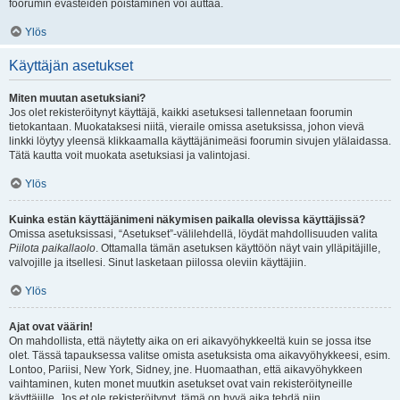
foorumin evästeiden poistaminen voi auttaa.
Ylös
Käyttäjän asetukset
Miten muutan asetuksiani?
Jos olet rekisteröitynyt käyttäjä, kaikki asetuksesi tallennetaan foorumin
tietokantaan. Muokataksesi niitä, vieraile omissa asetuksissa, johon vievä
linkki löytyy yleensä klikkaamalla käyttäjänimeäsi foorumin sivujen ylälaidassa.
Tätä kautta voit muokata asetuksiasi ja valintojasi.
Ylös
Kuinka estän käyttäjänimeni näkymisen paikalla olevissa käyttäjissä?
Omissa asetuksissasi, “Asetukset”-välilehdellä, löydät mahdollisuuden valita
Piilota paikallaolo
. Ottamalla tämän asetuksen käyttöön näyt vain ylläpitäjille,
valvojille ja itsellesi. Sinut lasketaan piilossa oleviin käyttäjiin.
Ylös
Ajat ovat väärin!
On mahdollista, että näytetty aika on eri aikavyöhykkeeltä kuin se jossa itse
olet. Tässä tapauksessa valitse omista asetuksista oma aikavyöhykkeesi, esim.
Lontoo, Pariisi, New York, Sidney, jne. Huomaathan, että aikavyöhykkeen
vaihtaminen, kuten monet muutkin asetukset ovat vain rekisteröityneille
käyttäjille. Jos et ole rekisteröitynyt, tämä on hyvä aika tehdä niin.