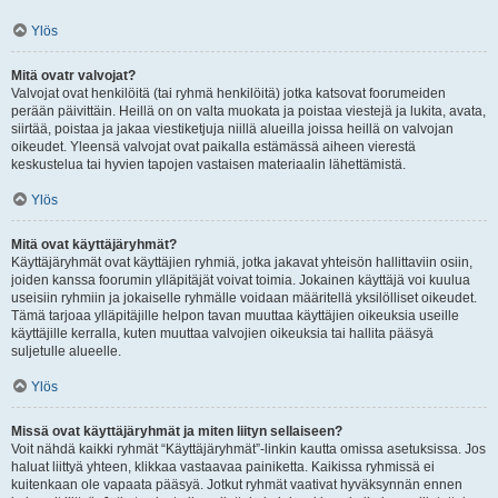
Ylös
Mitä ovatr valvojat?
Valvojat ovat henkilöitä (tai ryhmä henkilöitä) jotka katsovat foorumeiden
perään päivittäin. Heillä on on valta muokata ja poistaa viestejä ja lukita, avata,
siirtää, poistaa ja jakaa viestiketjuja niillä alueilla joissa heillä on valvojan
oikeudet. Yleensä valvojat ovat paikalla estämässä aiheen vierestä
keskustelua tai hyvien tapojen vastaisen materiaalin lähettämistä.
Ylös
Mitä ovat käyttäjäryhmät?
Käyttäjäryhmät ovat käyttäjien ryhmiä, jotka jakavat yhteisön hallittaviin osiin,
joiden kanssa foorumin ylläpitäjät voivat toimia. Jokainen käyttäjä voi kuulua
useisiin ryhmiin ja jokaiselle ryhmälle voidaan määritellä yksilölliset oikeudet.
Tämä tarjoaa ylläpitäjille helpon tavan muuttaa käyttäjien oikeuksia useille
käyttäjille kerralla, kuten muuttaa valvojien oikeuksia tai hallita pääsyä
suljetulle alueelle.
Ylös
Missä ovat käyttäjäryhmät ja miten liityn sellaiseen?
Voit nähdä kaikki ryhmät “Käyttäjäryhmät”-linkin kautta omissa asetuksissa. Jos
haluat liittyä yhteen, klikkaa vastaavaa painiketta. Kaikissa ryhmissä ei
kuitenkaan ole vapaata pääsyä. Jotkut ryhmät vaativat hyväksynnän ennen