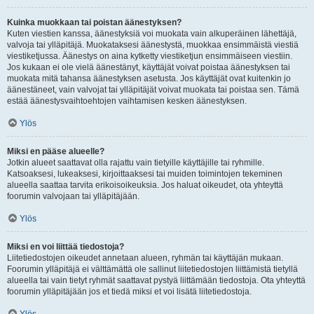
Kuinka muokkaan tai poistan äänestyksen?
Kuten viestien kanssa, äänestyksiä voi muokata vain alkuperäinen lähettäjä,
valvoja tai ylläpitäjä. Muokataksesi äänestystä, muokkaa ensimmäistä viestiä
viestiketjussa. Äänestys on aina kytketty viestiketjun ensimmäiseen viestiin.
Jos kukaan ei ole vielä äänestänyt, käyttäjät voivat poistaa äänestyksen tai
muokata mitä tahansa äänestyksen asetusta. Jos käyttäjät ovat kuitenkin jo
äänestäneet, vain valvojat tai ylläpitäjät voivat muokata tai poistaa sen. Tämä
estää äänestysvaihtoehtojen vaihtamisen kesken äänestyksen.
Ylös
Miksi en pääse alueelle?
Jotkin alueet saattavat olla rajattu vain tietyille käyttäjille tai ryhmille.
Katsoaksesi, lukeaksesi, kirjoittaaksesi tai muiden toimintojen tekeminen
alueella saattaa tarvita erikoisoikeuksia. Jos haluat oikeudet, ota yhteyttä
foorumin valvojaan tai ylläpitäjään.
Ylös
Miksi en voi liittää tiedostoja?
Liitetiedostojen oikeudet annetaan alueen, ryhmän tai käyttäjän mukaan.
Foorumin ylläpitäjä ei välttämättä ole sallinut liitetiedostojen liittämistä tietyllä
alueella tai vain tietyt ryhmät saattavat pystyä liittämään tiedostoja. Ota yhteyttä
foorumin ylläpitäjään jos et tiedä miksi et voi lisätä liitetiedostoja.