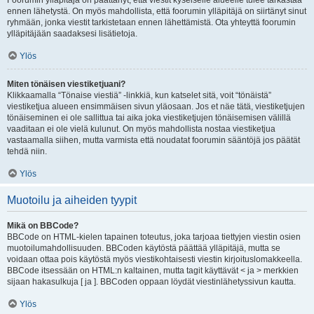
Foorumin ylläpitäjä on päättänyt, että viestit kyseiselle alueelle tulee tarkastaa
ennen lähetystä. On myös mahdollista, että foorumin ylläpitäjä on siirtänyt sinut
ryhmään, jonka viestit tarkistetaan ennen lähettämistä. Ota yhteyttä foorumin
ylläpitäjään saadaksesi lisätietoja.
Ylös
Miten tönäisen viestiketjuani?
Klikkaamalla “Tönaise viestiä” -linkkiä, kun katselet sitä, voit “tönäistä”
viestiketjua alueen ensimmäisen sivun yläosaan. Jos et näe tätä, viestiketjujen
tönäiseminen ei ole sallittua tai aika joka viestiketjujen tönäisemisen välillä
vaaditaan ei ole vielä kulunut. On myös mahdollista nostaa viestiketjua
vastaamalla siihen, mutta varmista että noudatat foorumin sääntöjä jos päätät
tehdä niin.
Ylös
Muotoilu ja aiheiden tyypit
Mikä on BBCode?
BBCode on HTML-kielen tapainen toteutus, joka tarjoaa tiettyjen viestin osien
muotoilumahdollisuuden. BBCoden käytöstä päättää ylläpitäjä, mutta se
voidaan ottaa pois käytöstä myös viestikohtaisesti viestin kirjoituslomakkeella.
BBCode itsessään on HTML:n kaltainen, mutta tagit käyttävät < ja > merkkien
sijaan hakasulkuja [ ja ]. BBCoden oppaan löydät viestinlähetyssivun kautta.
Ylös