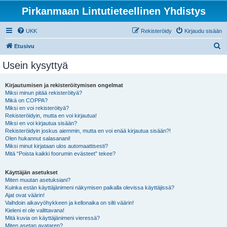
Pirkanmaan Lintutieteellinen Yhdistys
UKK
Rekisteröidy
Kirjaudu sisään
E
Etusivu
t
Usein kysyttyä
s
i
Kirjautumisen ja rekisteröitymisen ongelmat
Miksi minun pitää rekisteröityä?
Mikä on COPPA?
Miksi en voi rekisteröityä?
Rekisteröidyin, mutta en voi kirjautua!
Miksi en voi kirjautua sisään?
Rekisteröidyin joskus aiemmin, mutta en voi enää kirjautua sisään?!
Olen hukannut salasanani!
Miksi minut kirjataan ulos automaattisesti?
Mitä “Poista kaikki foorumin evästeet” tekee?
Käyttäjän asetukset
Miten muutan asetuksiani?
Kuinka estän käyttäjänimeni näkymisen paikalla olevissa käyttäjissä?
Ajat ovat väärin!
Vaihdoin aikavyöhykkeen ja kellonaika on silti väärin!
Kieleni ei ole valittavana!
Mitä kuvia on käyttäjänimeni vieressä?
Miten asetan avataren?