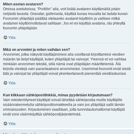
Miten asetan avataren?
Omissa asetuksissa, “Profiilin” alla, voit lisätä avataren käyttämällä jotain
neljästä tavasta: Gravatar, galleriasta, käyttää kuvaa muualta tai ladata kuvan.
Foorumin ylläpitäjä päättää otetaanko avataret käyttöön ja valitsee mitkä
avatarien käyttöönottotavat sallitaan. Jos et voi käyttää avataria, ota yhteyttä
foorumin ylläpitäjään.
Ylös
Mikä on arvonimi ja miten vaihdan sen?
Arvonimet, jotka näkyvät käyttäjänimesi alla osoittavat kirjoittamiesi viestien
määrän tai tietyt käyttäjät, kuten ylläpitäjät tai valvojat. Yleensä et voi vaihtaa
minkään arvonimen tekstiä, sillä nämä ovat ylläpitäjän määrittelemiä. Älä
kirjoita viestejä vain parantaaksesi arvonimeäsi. Useimmat foorumit eivät siedä
tätä ja valvojat tai ylläpitäjät voivat yksinkertaisesti pienentää viestilaskuriasi.
Ylös
Kun klikkaan sähköpostilinkkiä, minua pyydetään kirjautumaan?
Vain rekisteröityneet käyttäjät voivat lähettää sähköpostia muille käyttäjille
sisäänrakennetulla sähköpostilomakkeella ja vain jos ylläpitäjä sallii tämän
ominaisuuden. Kirjautuminen vaaditaan, jotta tunnistautumattomat käyttäjät
eivät voisi väärinkäyttää sähköpostijärjestelmää.
Ylös