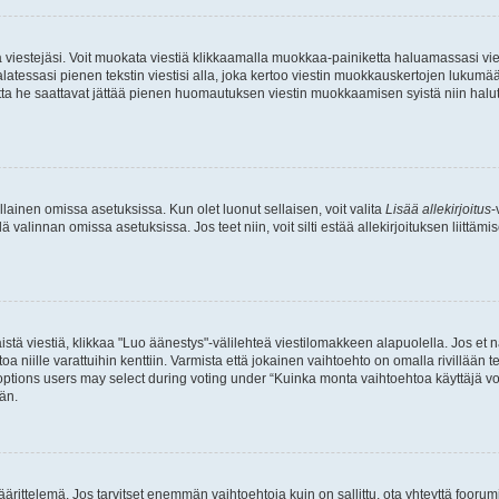
ia viestejäsi. Voit muokata viestiä klikkaamalla muokkaa-painiketta haluamassasi vies
n palatessasi pienen tekstin viestisi alla, joka kertoo viestin muokkauskertojen luk
 mutta he saattavat jättää pienen huomautuksen viestin muokkaamisen syistä niin halu
ellainen omissa asetuksissa. Kun olet luonut sellaisen, voit valita
Lisää allekirjoitus
-
lä valinnan omissa asetuksissa. Jos teet niin, voit silti estää allekirjoituksen liittäm
stä viestiä, klikkaa "Luo äänestys"-välilehteä viestilomakkeen alapuolella. Jos et näe
a niille varattuihin kenttiin. Varmista että jokainen vaihtoehto on omalla rivillään
 options users may select during voting under “Kuinka monta vaihtoehtoa käyttäjä voi
än.
ittelemä. Jos tarvitset enemmän vaihtoehtoja kuin on sallittu, ota yhteyttä foorumi