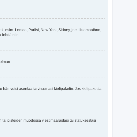
esi, esim. Lontoo, Pariisi, New York, Sidney, jne. Huomaathan,
a tehdä niin.
gelman.
ko hän voisi asentaa tarvitsemasi kielipaketin. Jos kielipakettia
en tai pisteiden muodossa viestimäärästäsi tai statuksestasi