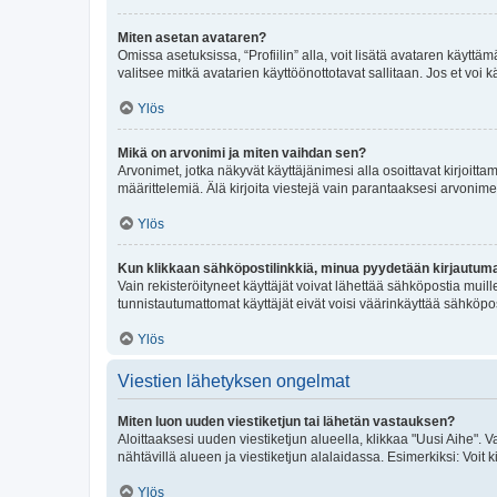
Miten asetan avataren?
Omissa asetuksissa, “Profiilin” alla, voit lisätä avataren käyttä
valitsee mitkä avatarien käyttöönottotavat sallitaan. Jos et voi k
Ylös
Mikä on arvonimi ja miten vaihdan sen?
Arvonimet, jotka näkyvät käyttäjänimesi alla osoittavat kirjoittam
määrittelemiä. Älä kirjoita viestejä vain parantaaksesi arvonimeäs
Ylös
Kun klikkaan sähköpostilinkkiä, minua pyydetään kirjautum
Vain rekisteröityneet käyttäjät voivat lähettää sähköpostia muil
tunnistautumattomat käyttäjät eivät voisi väärinkäyttää sähköpo
Ylös
Viestien lähetyksen ongelmat
Miten luon uuden viestiketjun tai lähetän vastauksen?
Aloittaaksesi uuden viestiketjun alueella, klikkaa "Uusi Aihe". Va
nähtävillä alueen ja viestiketjun alalaidassa. Esimerkiksi: Voit kir
Ylös