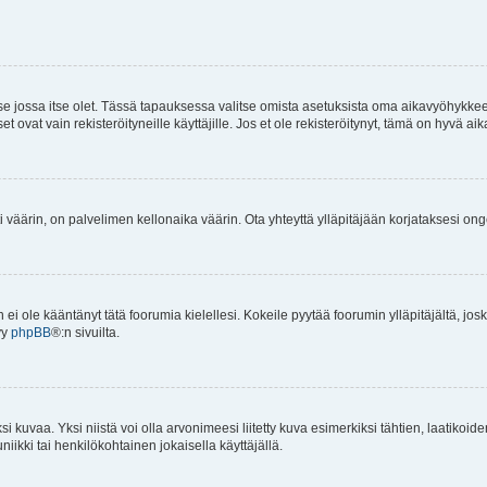
 se jossa itse olet. Tässä tapauksessa valitse omista asetuksista oma aikavyöhykke
vat vain rekisteröityneille käyttäjille. Jos et ole rekisteröitynyt, tämä on hyvä aik
i väärin, on palvelimen kellonaika väärin. Ota yhteyttä ylläpitäjään korjataksesi on
an ei ole kääntänyt tätä foorumia kielellesi. Kokeile pyytää foorumin ylläpitäjältä, jos
yy
phpBB
®:n sivuilta.
 kuvaa. Yksi niistä voi olla arvonimeesi liitetty kuva esimerkiksi tähtien, laatikoid
iikki tai henkilökohtainen jokaisella käyttäjällä.