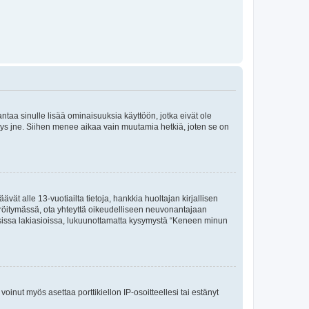
 antaa sinulle lisää ominaisuuksia käyttöön, jotka eivät ole
enyys jne. Siihen menee aikaa vain muutamia hetkiä, joten se on
vät alle 13-vuotiailta tietoja, hankkia huoltajan kirjallisen
teröitymässä, ota yhteyttä oikeudelliseen neuvonantajaan
isissa lakiasioissa, lukuunottamatta kysymystä “Keneen minun
oinut myös asettaa porttikiellon IP-osoitteellesi tai estänyt