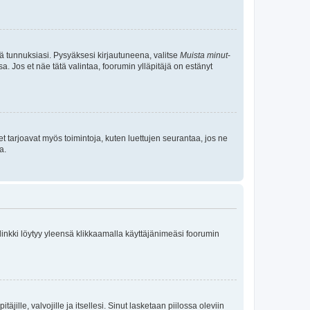
tä tunnuksiasi. Pysyäksesi kirjautuneena, valitse
Muista minut
-
sa. Jos et näe tätä valintaa, foorumin ylläpitäjä on estänyt
et tarjoavat myös toimintoja, kuten luettujen seurantaa, jos ne
a.
 linkki löytyy yleensä klikkaamalla käyttäjänimeäsi foorumin
äjille, valvojille ja itsellesi. Sinut lasketaan piilossa oleviin