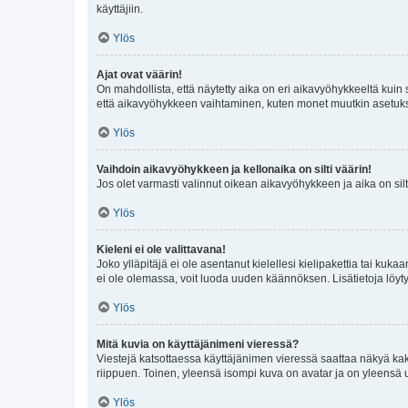
käyttäjiin.
Ylös
Ajat ovat väärin!
On mahdollista, että näytetty aika on eri aikavyöhykkeeltä kuin
että aikavyöhykkeen vaihtaminen, kuten monet muutkin asetukset o
Ylös
Vaihdoin aikavyöhykkeen ja kellonaika on silti väärin!
Jos olet varmasti valinnut oikean aikavyöhykkeen ja aika on silt
Ylös
Kieleni ei ole valittavana!
Joko ylläpitäjä ei ole asentanut kielellesi kielipakettia tai kuka
ei ole olemassa, voit luoda uuden käännöksen. Lisätietoja löyt
Ylös
Mitä kuvia on käyttäjänimeni vieressä?
Viestejä katsottaessa käyttäjänimen vieressä saattaa näkyä kaksi
riippuen. Toinen, yleensä isompi kuva on avatar ja on yleensä un
Ylös