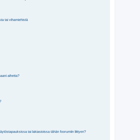
sta tai vihamiehistä
aani aihetta?
a?
töstapauksissa tai lakiasioissa tähän foorumiin liittyen?