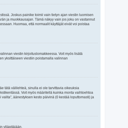
tissä. Joskus painike toimii vain tietyn ajan viestin luomisen
umäärän ja muokkausajan. Tämä näkyy vain jos joku on vastannut
tessaan. Huomaa, että normaalit käyttäjät eivät voi poistaa
valinnan viestin kirjoituslomakkeessa. Voit myös lisätä
isen yksittäiseen viestiin poistamalla valinnan
 tätä välilehteä, sinulla ei ole tarvittavia oikeuksia
 tekstikentässä. Voit myös määritellä kuinka monta vaihtoehtoa
 valita”, äänestyksen kesto päivinä (0 kestää loputtomasti) ja
n ylläpitäjään.