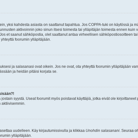
ein, yksi kahdesta asiasta on saattanut tapahtua. Jos COPPA-tuki on käytössä ja määri
nnusten aktivoinnin joko sinun itsesi toimesta tai ylläpitäjän toimesta ennen kuin vo
. Jos et saanut sähköpostia, olet saattanut antaa virheellisen sähköpostiosoitteen t
 yhteyttä foorumin ylläpitäjään.
sesi ja salasanasi ovat oikein. Jos ne ovat, ota yhteyttä foorumin ylläpitäjään varmi
ssään ja heidän pitäisi korjata se.
sisään?!
stä jostain syystä. Useat foorumit myös poistavat käyttäjiä, jotka eivät ole kirjoitta
n aktiivisemmin.
asettaa uudelleen. Käy kirjautumissivulla ja klikkaa
Unohdin salasanani
. Seuraa oh
rumin ylläpitäjään.