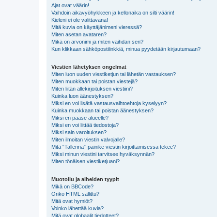
Ajat ovat väärin!
Vaihdoin aikavyöhykkeen ja kellonaika on silti väärin!
Kieleni ei ole valittavana!
Mitä kuvia on käyttäjänimeni vieressä?
Miten asetan avataren?
Mikä on arvonimi ja miten vaihdan sen?
Kun klikkaan sähköpostilinkkiä, minua pyydetään kirjautumaan?
Viestien lähetyksen ongelmat
Miten luon uuden viestiketjun tai lähetän vastauksen?
Miten muokkaan tai poistan viestejä?
Miten liitän allekirjoituksen viestiini?
Kuinka luon äänestyksen?
Miksi en voi lisätä vastausvaihtoehtoja kyselyyn?
Kuinka muokkaan tai poistan äänestyksen?
Miksi en pääse alueelle?
Miksi en voi liittää tiedostoja?
Miksi sain varoituksen?
Miten ilmoitan viestin valvojalle?
Mitä “Tallenna”-painike viestin kirjoittamisessa tekee?
Miksi minun viestini tarvitsee hyväksynnän?
Miten tönäisen viestiketjuani?
Muotoilu ja aiheiden tyypit
Mikä on BBCode?
Onko HTML sallittu?
Mitä ovat hymiöt?
Voinko lähettää kuvia?
Mitä ovat globaalit tiedotteet?