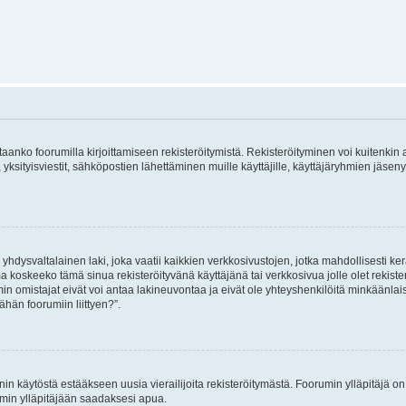
vitaanko foorumilla kirjoittamiseen rekisteröitymistä. Rekisteröityminen voi kuitenkin
 yksityisviestit, sähköpostien lähettäminen muille käyttäjille, käyttäjäryhmien jäs
hdysvaltalainen laki, joka vaatii kaikkien verkkosivustojen, jotka mahdollisesti kerää
a koskeeko tämä sinua rekisteröityvänä käyttäjänä tai verkkosivua jolle olet rekis
 omistajat eivät voi antaa lakineuvontaa ja eivät ole yhteyshenkilöitä minkäänla
ähän foorumiin liittyen?”.
nin käytöstä estääkseen uusia vierailijoita rekisteröitymästä. Foorumin ylläpitäjä on v
umin ylläpitäjään saadaksesi apua.