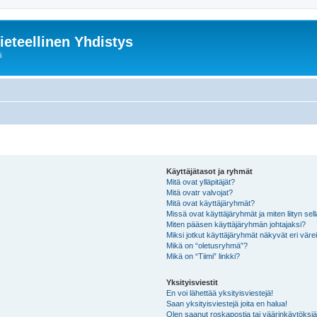
ieteellinen Yhdistys
i
Käyttäjätasot ja ryhmät
Mitä ovat ylläpitäjät?
Mitä ovatr valvojat?
Mitä ovat käyttäjäryhmät?
Missä ovat käyttäjäryhmät ja miten liityn sel
Miten pääsen käyttäjäryhmän johtajaksi?
Miksi jotkut käyttäjäryhmät näkyvät eri värei
Mikä on “oletusryhmä”?
Mikä on “Tiimi” linkki?
Yksityisviestit
En voi lähettää yksityisviestejä!
Saan yksityisviestejä joita en halua!
Olen saanut roskapostia tai väärinkäytöksiä s