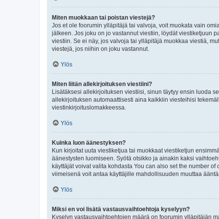
Miten muokkaan tai poistan viestejä?
Jos et ole foorumin ylläpitäjä tai valvoja, voit muokata vain om
jälkeen. Jos joku on jo vastannut viestiin, löydät viestiketjuu
viestiin. Se ei näy, jos valvoja tai ylläpitäjä muokkaa viestiä,
viestejä, jos niihin on joku vastannut.
Ylös
Miten liitän allekirjoituksen viestiini?
Lisätäksesi allekirjoituksen viestiisi, sinun täytyy ensin luoda s
allekirjoituksen automaattisesti aina kaikkiin viesteihisi tekemäl
viestinkirjoituslomakkeessa.
Ylös
Kuinka luon äänestyksen?
Kun kirjoitat uuta viestiketjua tai muokkaat viestiketjun ensimmäi
äänestysten luomiseen. Syötä otsikko ja ainakin kaksi vaihtoehto
käyttäjät voivat valita kohdasta You can also set the number of
viimeisenä voit antaa käyttäjille mahdollisuuden muuttaa ääntä
Ylös
Miksi en voi lisätä vastausvaihtoehtoja kyselyyn?
Kyselyn vastausvaihtoehtojen määrä on foorumin ylläpitäjän määr