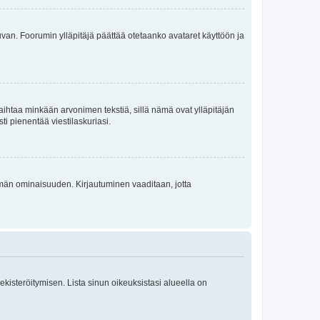
 kuvan. Foorumin ylläpitäjä päättää otetaanko avataret käyttöön ja
i vaihtaa minkään arvonimen tekstiä, sillä nämä ovat ylläpitäjän
sti pienentää viestilaskuriasi.
 tämän ominaisuuden. Kirjautuminen vaaditaan, jotta
 rekisteröitymisen. Lista sinun oikeuksistasi alueella on