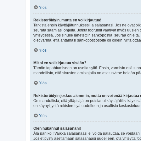
Ylös
Rekisteröidyin, mutta en voi kirjautua!
Tarkista ensin käyttäjätunnuksesi ja salasanasi. Jos ne ovat oik
seurata saamiasi ohjeita. Jotkut foorumit vaativat myös uusien tu
yhteydessä. Jos sinulle lähetettiin sähköpostia, seuraa ohjeita
olet varma, että antamasi sähköpostiosoite oli oikein, yritä ottaa
Ylös
Miksi en voi kirjautua sisään?
Tämän tapahtumiseen on useita syitä. Ensin, varmista että tunnuk
mahdollista, että sivuston omistajalla on asetusvirhe heidän pää
Ylös
Rekisteröidyin joskus aiemmin, mutta en voi enää kirjautua 
On mahdollista, että ylläpitäjä on poistanut käyttäjätilisi käytö
on käynyt, yritä rekisteröityä uudelleen ja osallistu keskusteluu
Ylös
Olen hukannut salasanani!
Älä panikoi! Vaikka salasanaasi ei voida palauttaa, se voidaan 
Jos et pysty asettamaan salasanaasi uudelleen, ota yhteyttä foo