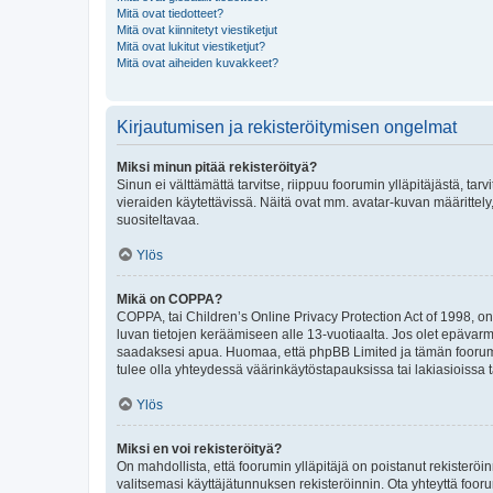
Mitä ovat tiedotteet?
Mitä ovat kiinnitetyt viestiketjut
Mitä ovat lukitut viestiketjut?
Mitä ovat aiheiden kuvakkeet?
Kirjautumisen ja rekisteröitymisen ongelmat
Miksi minun pitää rekisteröityä?
Sinun ei välttämättä tarvitse, riippuu foorumin ylläpitäjästä, tar
vieraiden käytettävissä. Näitä ovat mm. avatar-kuvan määrittely,
suositeltavaa.
Ylös
Mikä on COPPA?
COPPA, tai Children’s Online Privacy Protection Act of 1998, on y
luvan tietojen keräämiseen alle 13-vuotiaalta. Jos olet epävarm
saadaksesi apua. Huomaa, että phpBB Limited ja tämän foorumin
tulee olla yhteydessä väärinkäytöstapauksissa tai lakiasioissa t
Ylös
Miksi en voi rekisteröityä?
On mahdollista, että foorumin ylläpitäjä on poistanut rekisteröin
valitsemasi käyttäjätunnuksen rekisteröinnin. Ota yhteyttä foor