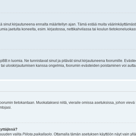
tää sinut kirjautuneena ennalta määritellyn ajan. Tämä estää muita väärinkäyttämäs
rumia jaetulta koneelta, esim. kirjastossa, nettikahvilassa tai koulun tietokoneluokas
hpBB:n luomia. Ne tunnistavat sinut ja pitävät sinut kirjautuneena foorumille. Eväste
än tai uloskirjautumisen kanssa ongelmia, foorumin evästeiden poistaminen voi autta
n foorumin tietokantaan. Muokataksesi niitä, vieraile omissa asetuksissa, johon vievä
ntojasi.
yttäjissä?
isuuden valita
Piilota paikallaolo
. Ottamalla tämän asetuksen käyttöön näyt vain ylläpit