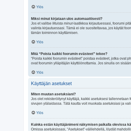
Ylös
Miksi minut kirjataan ulos automaattisesti?
Jos et valitse
Muista minut
-laatikkoa kirjautuessasi, foorumi pi
valinta kirjautuessasi. Tämä ei ole suositeltavaa, jos käytät foo
tämän toiminnon käyttämisen.
Ylös
Mitä “Poista kaikki foorumin evästeet” tekee?
“Poista kaikki foorumin evästeet” poistaa evästeet, jotka ovat p
ovat foorumin ylläpitäjän käyttöönottamia. Jos sinulla on sisä
Ylös
Käyttäjän asetukset
Miten muutan asetuksiani?
Jos olet rekisteröitynyt käyttäjä, kaikki asetuksesi tallennetaa
sivujen ylälaidassa. Tätä kautta voit muokata asetuksiasi ja vali
Ylös
Kuinka estän käyttäjänimeni näkymisen paikalla olevissa kä
Omissa asetuksissasi, “Asetukset”-välilehdellä, löydät mahdoll