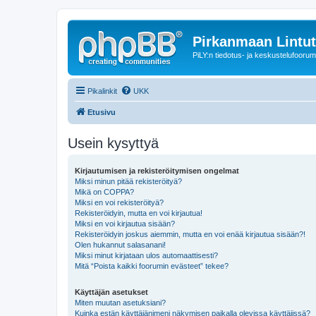
Pirkanmaan Lintut
PiLY:n tiedotus- ja keskustelufoorum
Pikalinkit
UKK
Etusivu
Usein kysyttyä
Kirjautumisen ja rekisteröitymisen ongelmat
Miksi minun pitää rekisteröityä?
Mikä on COPPA?
Miksi en voi rekisteröityä?
Rekisteröidyin, mutta en voi kirjautua!
Miksi en voi kirjautua sisään?
Rekisteröidyin joskus aiemmin, mutta en voi enää kirjautua sisään?!
Olen hukannut salasanani!
Miksi minut kirjataan ulos automaattisesti?
Mitä “Poista kaikki foorumin evästeet” tekee?
Käyttäjän asetukset
Miten muutan asetuksiani?
Kuinka estän käyttäjänimeni näkymisen paikalla olevissa käyttäjissä?