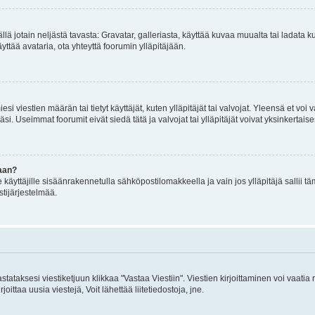
mällä jotain neljästä tavasta: Gravatar, galleriasta, käyttää kuvaa muualta tai ladata
äyttää avataria, ota yhteyttä foorumin ylläpitäjään.
iesi viestien määrän tai tietyt käyttäjät, kuten ylläpitäjät tai valvojat. Yleensä et vo
i. Useimmat foorumit eivät siedä tätä ja valvojat tai ylläpitäjät voivat yksinkertaise
aan?
le käyttäjille sisäänrakennetulla sähköpostilomakkeella ja vain jos ylläpitäjä sallii
stijärjestelmää.
stataksesi viestiketjuun klikkaa "Vastaa Viestiin". Viestien kirjoittaminen voi vaatia
joittaa uusia viestejä, Voit lähettää liitetiedostoja, jne.