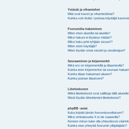
Ystävät ja vihamiehet
Mitä ovat kaveri ja vihamieslistat?
Kuinka voin lisätä / poistaa käyttäjiä kaverei
Foorumilta hakeminen
Miten etsin alueelta tai alueilta?
Miksi hakuni ei löytänyt mitään?
Miksi haku johti tyhjään sivuun!?
Miten etsin käyttäjiä?
Miten löydän omat viestini ja viestiketjuni?
Seuraaminen ja kirjanmerkit
Mikä ero on kirjanmerkillä ja tilaamisella?
Kuinka teen kirjanmerkin tai seuraan haluam
Kuinka tilaan haluamani alueen?
Kuinka poistan tilaukseni?
Liitetiedostot
Mitkä liitetiedostot ovat sallittuja tällä alueell
Mistä löydän lähettämäni liitetiedostot?
phpBB -asiat
Kuka kirjoitti tämän foorumisovelluksen?
Miksi ominaisuutta X ei ole saatavilla?
Keneen minun tulee olla yhteydessä väärinkäy
Kuinka otan yhteyttä foorumin ylläpitäjään?