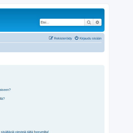
Etsi
Tarkennettu haku
Rekisteröidy
Kirjaudu sisään
laiseen?
llä?
isältäviä viestejä tältä foorumilta!