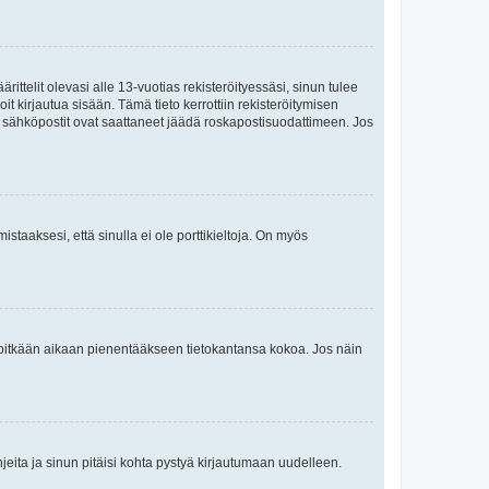
ttelit olevasi alle 13-vuotias rekisteröityessäsi, sinun tulee
it kirjautua sisään. Tämä tieto kerrottiin rekisteröitymisen
ai sähköpostit ovat saattaneet jäädä roskapostisuodattimeen. Jos
staaksesi, että sinulla ei ole porttikieltoja. On myös
neet pitkään aikaan pienentääkseen tietokantansa kokoa. Jos näin
jeita ja sinun pitäisi kohta pystyä kirjautumaan uudelleen.