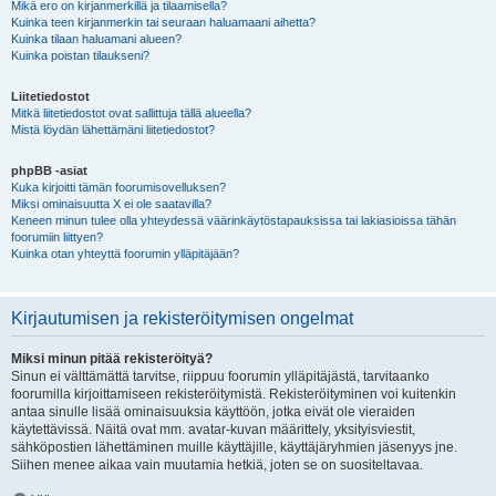
Mikä ero on kirjanmerkillä ja tilaamisella?
Kuinka teen kirjanmerkin tai seuraan haluamaani aihetta?
Kuinka tilaan haluamani alueen?
Kuinka poistan tilaukseni?
Liitetiedostot
Mitkä liitetiedostot ovat sallittuja tällä alueella?
Mistä löydän lähettämäni liitetiedostot?
phpBB -asiat
Kuka kirjoitti tämän foorumisovelluksen?
Miksi ominaisuutta X ei ole saatavilla?
Keneen minun tulee olla yhteydessä väärinkäytöstapauksissa tai lakiasioissa tähän
foorumiin liittyen?
Kuinka otan yhteyttä foorumin ylläpitäjään?
Kirjautumisen ja rekisteröitymisen ongelmat
Miksi minun pitää rekisteröityä?
Sinun ei välttämättä tarvitse, riippuu foorumin ylläpitäjästä, tarvitaanko
foorumilla kirjoittamiseen rekisteröitymistä. Rekisteröityminen voi kuitenkin
antaa sinulle lisää ominaisuuksia käyttöön, jotka eivät ole vieraiden
käytettävissä. Näitä ovat mm. avatar-kuvan määrittely, yksityisviestit,
sähköpostien lähettäminen muille käyttäjille, käyttäjäryhmien jäsenyys jne.
Siihen menee aikaa vain muutamia hetkiä, joten se on suositeltavaa.