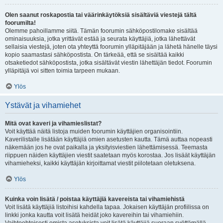
Olen saanut roskapostia tai väärinkäytöksiä sisältäviä viestejä tältä
foorumilta!
Olemme pahoillamme siitä. Tämän foorumin sähköpostilomake sisältää
ominaisuuksia, jotka yrittävät estää ja seurata käyttäjiä, jotka lähettävät
sellaisia viestejä, joten ota yhteyttä foorumin ylläpitäjään ja lähetä hänelle täysi
kopio saamastasi sähköpostista. On tärkeää, että se sisältää kaikki
otsaketiedot sähköpostista, jotka sisältävät viestin lähettäjän tiedot. Foorumin
ylläpitäjä voi sitten toimia tarpeen mukaan.
Ylös
Ystävät ja vihamiehet
Mitä ovat kaveri ja vihamieslistat?
Voit käyttää näitä listoja muiden foorumin käyttäjien organisointiin.
Kaverilistalle lisätään käyttäjiä omien asetusten kautta. Tämä auttaa nopeasti
näkemään jos he ovat paikalla ja yksityisviestien lähettämisessä. Teemasta
riippuen näiden käyttäjien viestit saatetaan myös korostaa. Jos lisäät käyttäjän
vihamieheksi, kaikki käyttäjän kirjoittamat viestit piilotetaan oletuksena.
Ylös
Kuinka voin lisätä / poistaa käyttäjiä kavereista tai vihamiehistä
Voit lisätä käyttäjiä listoihisi kahdella tapaa. Jokaisen käyttäjän profiilissa on
linkki jonka kautta voit lisätä heidät joko kavereihin tai vihamiehiin.