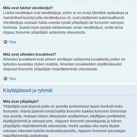
Mitä ovat lukitut viestiketjut?
Lukitut viestiketjut ovat viestiketjuja, joihin ei voi enää lähettää vastauksia ja
mahdolliset kyselyt joita viestiketjussa oli, ovat päättyneet automaattisesti.
Viestiketjuja voidaan lukita useista syistä ylläpitäjän tai foorumin valvojan
toimesta. Saatat myös pystyä lukitsemaan oman viestiketjusi, mutta tämä
riippuu foorumin ylläpitäjän antamista oikeuksista.
Ylös
Mitä ovat aiheiden kuvakkeet?
Aiheiden kuvakkeet ovat aiheen aloittajan valitsemia kuvakkeita joiden on
tarkoitus kuvastaa niiden sisältöä. Aiheiden kuvakkeiden käyttöoikeudet
riippuvat foorumin ylläpitäjän määrittelemistä oikeuksista.
Ylös
Käyttäjätasot ja ryhmät
Mitä ovat ylläpitäjät?
Ylläpitäjät ovat jäseniä joille on annettu korkeimman tason kontrolli koko
foorumiin. Nämä jäsenet voivat hallita foorumin kaikkia foorumin toiminnan
osa-alueita, mukaan lukien oikeuksien asettaminen, käyttäjien porttikiellot,
käyttäjäryhmät ja valvojat yms., riippuen foorumin perustajasta ja hänen
ylläpitäjille määrittelemistä oikeuksista. Heillä saattaa olla myös täydet
valvojan oikeudet kaikilla keskustelualueilla, riippuen foorumin perustajan
määrittelemistä asetuksista.