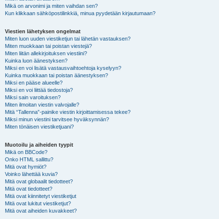
Mikä on arvonimi ja miten vaihdan sen?
Kun klikkaan sähköpostilinkkiä, minua pyydetään kirjautumaan?
Viestien lähetyksen ongelmat
Miten luon uuden viestiketjun tai lähetän vastauksen?
Miten muokkaan tai poistan viestejä?
Miten liitän allekirjoituksen viestiini?
Kuinka luon äänestyksen?
Miksi en voi lisätä vastausvaihtoehtoja kyselyyn?
Kuinka muokkaan tai poistan äänestyksen?
Miksi en pääse alueelle?
Miksi en voi liittää tiedostoja?
Miksi sain varoituksen?
Miten ilmoitan viestin valvojalle?
Mitä “Tallenna”-painike viestin kirjoittamisessa tekee?
Miksi minun viestini tarvitsee hyväksynnän?
Miten tönäisen viestiketjuani?
Muotoilu ja aiheiden tyypit
Mikä on BBCode?
Onko HTML sallittu?
Mitä ovat hymiöt?
Voinko lähettää kuvia?
Mitä ovat globaalit tiedotteet?
Mitä ovat tiedotteet?
Mitä ovat kiinnitetyt viestiketjut
Mitä ovat lukitut viestiketjut?
Mitä ovat aiheiden kuvakkeet?