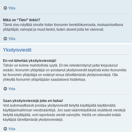
Ylös
Mikä on “Tiimi” linkki?
Tämä sivu näyttää sinulle listan foorumin henkilökunnasta, mukaanluettuna
ylläpitäjät, valvojat ja muut tiedot, kuten alueet joita he valvovat.
Ylös
Yksityisviestit
En voi lähettää yksityisviestejä!
Tähän on kolme mahdollista syytä. Et ole rekisteröitynyt ja/tai kirjautunut
sisään, foorumin ylläpitäjä on poistanut yksityisviestit käytöstä koko foorumilta
tai foorumin ylläpitäjä on estänyt sinua lähettämästä yksityisviestejä. Ota
yhteyttä foorumin ylläpitäjään saadaksesi lisätietoja.
Ylös
Saan yksityisviestejä joita en halua!
Voit automaattisesti poistaa yksityisviestit tietyltä käyttäjältä käyttämällä
käyttäjänhallinnan viestisääntöjä. Jos saat väärinkäytöksiä sisältäviä viestejä
tietyltä käyttäjältä, voit raportoida viestit valvojille. Heillä on oikeudet estää
käyttäjiä lähettämästä yksityisviestejä.
Ylös