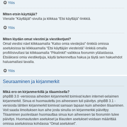
Ylös
Miten etsin käyttäjiä?
Vieraile “Käyttäjät”-sivulla ja klikkaa “Etsi käyttäjä”-linkkiä.
Ylös
Miten löydän omat viestini ja viestiketjuni?
Omat viestisi näet klikkaamalla “Katso omia viestejäsi”-linkkiä omissa
asetuksissa tai klikkaamalla “Etsi käyttäjän viesteistä”-linkkiä omalla
profiilisivullasi tai klikkaamalla “Pikalinkit”-valikkoa foorumin ylälaidassa.
Etsiäksesi omia viestiketjuja, käytä tarkennettua hakua ja täytä sen hakuehdot
haluamallasi tavalla.
Ylös
Seuraaminen ja kirjanmerkit
Mikä ero on kirjanmerkillä ja tilaamisella?
phpBB 3.0 -versiossa aiheiden kirjanmerkit toimivat kuten internet-selaimen
kirjanmerkit. Sinua ei huomautettu jos aiheeseen tuli päivitys. phpBB 3.1 -
versiosta lähtien kirjanmerkit toimivat samaan tapaan kuin aiheiden tilaaminen.
Voit saada ilmoituksen kun aihe josta sinulla on kirjanmerkki päivittyy.
Tilaaminen puolestaan huomauttaa sinua kun aiheeseen tai foorumiin tulee
päivitys. Huomautusten asetukset ja tilausten asetukset voidaan määrittää
omissa asetuksissa kohdassa “Omat asetukset”.