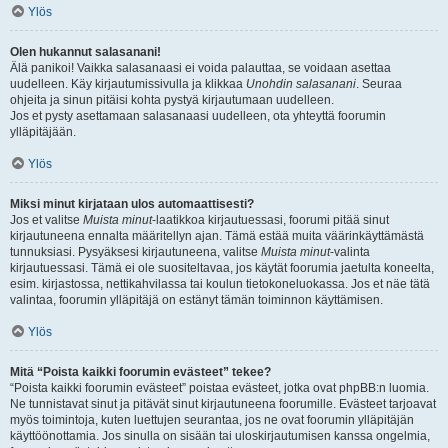
Ylös
Olen hukannut salasanani!
Älä panikoi! Vaikka salasanaasi ei voida palauttaa, se voidaan asettaa
uudelleen. Käy kirjautumissivulla ja klikkaa
Unohdin salasanani
. Seuraa
ohjeita ja sinun pitäisi kohta pystyä kirjautumaan uudelleen.
Jos et pysty asettamaan salasanaasi uudelleen, ota yhteyttä foorumin
ylläpitäjään.
Ylös
Miksi minut kirjataan ulos automaattisesti?
Jos et valitse
Muista minut
-laatikkoa kirjautuessasi, foorumi pitää sinut
kirjautuneena ennalta määritellyn ajan. Tämä estää muita väärinkäyttämästä
tunnuksiasi. Pysyäksesi kirjautuneena, valitse
Muista minut
-valinta
kirjautuessasi. Tämä ei ole suositeltavaa, jos käytät foorumia jaetulta koneelta,
esim. kirjastossa, nettikahvilassa tai koulun tietokoneluokassa. Jos et näe tätä
valintaa, foorumin ylläpitäjä on estänyt tämän toiminnon käyttämisen.
Ylös
Mitä “Poista kaikki foorumin evästeet” tekee?
“Poista kaikki foorumin evästeet” poistaa evästeet, jotka ovat phpBB:n luomia.
Ne tunnistavat sinut ja pitävät sinut kirjautuneena foorumille. Evästeet tarjoavat
myös toimintoja, kuten luettujen seurantaa, jos ne ovat foorumin ylläpitäjän
käyttöönottamia. Jos sinulla on sisään tai uloskirjautumisen kanssa ongelmia,