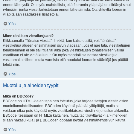
Foorumin ylläpitäjä on päättänyt, että viestit kyseiselle alueelle tulee tarkastaa
ennen lähetystä. On myös mahdollista, että foorumin ylläpitäjä on siirtänyt sinut
ryhmään, jonka viestit tarkistetaan ennen lähettämistä. Ota yhteyttä foorumin
ylläpitäjään saadaksesi lisätietoja.
Ylös
Miten tönäisen viestiketjuani?
Klikkaamalla “Tönaise viestiä” -linkkiä, kun katselet sitä, voit “tönäistä”
viestiketjua alueen ensimmäisen sivun yläosaan. Jos et näe tätä, viestiketjujen
tönäiseminen ei ole sallittua tai aika joka viestiketjujen tönäisemisen välillä
vaaditaan ei ole vielä kulunut. On myös mahdollista nostaa viestiketjua
vastaamalla siihen, mutta varmista että noudatat foorumin sääntöjä jos päätät
tehdä niin.
Ylös
Muotoilu ja aiheiden tyypit
Mikä on BBCode?
BBCode on HTML-kielen tapainen toteutus, joka tarjoaa tiettyjen viestin osien
muotoilumahdollisuuden. BBCoden käytöstä päättää ylläpitäjä, mutta se
voidaan ottaa pois käytöstä myös viestikohtaisesti viestin kirjoituslomakkeella.
BBCode itsessään on HTML:n kaltainen, mutta tagit käyttävät < ja > merkkien
sijaan hakasulkuja [ ja ]. BBCoden oppaan löydät viestinlähetyssivun kautta.
Ylös