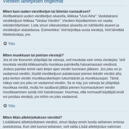
Viestien lähetyksen ongelmat
Miten luon uuden viestiketjun tai lähetän vastauksen?
Aloittaaksesi uuden viestiketjun alueella, klikkaa "Uusi Aihe". Vastataksesi
viestiketjuun klikkaa "Vastaa Viestiin". Viestien kirjoittaminen voi vaatia
rekisteröitymisen. Lista sinun oikeuksistasi alueella on nähtävillä alueen ja
viestiketjun alalaidassa. Esimerkiksi: Voit kirjoittaa uusia viestejä, Voit lähettää
liitetiedostoja, jne.
Ylös
Miten muokkaan tai poistan viestejä?
Jos et ole foorumin ylläpitäjä tai valvoja, voit muokata vain omia viestejäsi. Voit
muokata viestiä klikkaamalla muokkaa-painiketta haluamassasi viestissä.
Joskus painike toimii vain tietyn ajan viestin luomisen jälkeen. Jos joku on jo
vastannut viestiin, löydät viestiketjuun palatessasi pienen tekstin viestisi alla,
joka kertoo viestin muokkauskertojen lukumäärän ja muokkausajan. Tämä
näkyy vain jos joku on vastannut viestiin. Se ei näy, jos valvoja tai ylläpitäjä
muokkaa viestiä, mutta he saattavat jättää pienen huomautuksen viestin
muokkaamisen syistä niin halutessaan. Huomaa, että normaalit käyttäjät eivät
voi poistaa viestejä, jos niihin on joku vastannut.
Ylös
Miten liitän allekirjoituksen viestiini?
Lisätäksesi allekirjoituksen viestiisi, sinun täytyy ensin luoda sellainen omissa
asetuksissa. Kun olet luonut sellaisen, voit valita
Lisää allekirjoitus
-valinnan