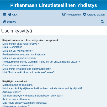
Pirkanmaan Lintutieteellinen Yhdistys
UKK
Rekisteröidy
Kirjaudu sisään
E
Etusivu
t
Usein kysyttyä
s
i
Kirjautumisen ja rekisteröitymisen ongelmat
Miksi minun pitää rekisteröityä?
Mikä on COPPA?
Miksi en voi rekisteröityä?
Rekisteröidyin, mutta en voi kirjautua!
Miksi en voi kirjautua sisään?
Rekisteröidyin joskus aiemmin, mutta en voi enää kirjautua sisään?!
Olen hukannut salasanani!
Miksi minut kirjataan ulos automaattisesti?
Mitä “Poista kaikki foorumin evästeet” tekee?
Käyttäjän asetukset
Miten muutan asetuksiani?
Kuinka estän käyttäjänimeni näkymisen paikalla olevissa käyttäjissä?
Ajat ovat väärin!
Vaihdoin aikavyöhykkeen ja kellonaika on silti väärin!
Kieleni ei ole valittavana!
Mitä kuvia on käyttäjänimeni vieressä?
Miten asetan avataren?