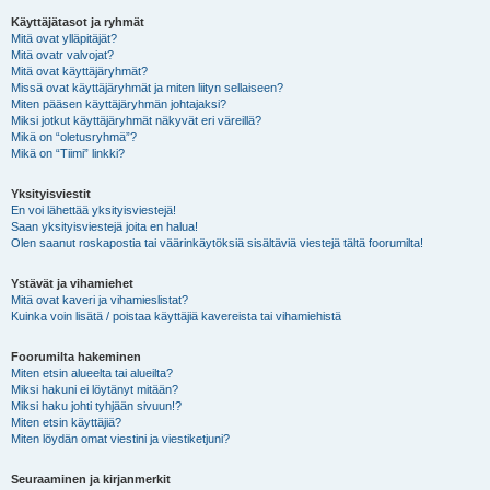
Käyttäjätasot ja ryhmät
Mitä ovat ylläpitäjät?
Mitä ovatr valvojat?
Mitä ovat käyttäjäryhmät?
Missä ovat käyttäjäryhmät ja miten liityn sellaiseen?
Miten pääsen käyttäjäryhmän johtajaksi?
Miksi jotkut käyttäjäryhmät näkyvät eri väreillä?
Mikä on “oletusryhmä”?
Mikä on “Tiimi” linkki?
Yksityisviestit
En voi lähettää yksityisviestejä!
Saan yksityisviestejä joita en halua!
Olen saanut roskapostia tai väärinkäytöksiä sisältäviä viestejä tältä foorumilta!
Ystävät ja vihamiehet
Mitä ovat kaveri ja vihamieslistat?
Kuinka voin lisätä / poistaa käyttäjiä kavereista tai vihamiehistä
Foorumilta hakeminen
Miten etsin alueelta tai alueilta?
Miksi hakuni ei löytänyt mitään?
Miksi haku johti tyhjään sivuun!?
Miten etsin käyttäjiä?
Miten löydän omat viestini ja viestiketjuni?
Seuraaminen ja kirjanmerkit