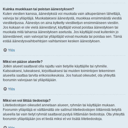
Kuinka muokkaan tai poistan äänestyksen?
Kuten viestien kanssa, äänestyksiä voi muokata vain alkuperäinen lähettäjä,
valvoja tai ylläpitäjä. Muokataksesi äänestystä, muokkaa ensimmäistä viestiä
viestiketjussa. Äänestys on aina kytketty viestiketjun ensimmäiseen viestiin.
Jos kukaan ei ole vielä äänestänyt, käyttäjät voivat poistaa äänestyksen tai
muokata mitä tahansa äänestyksen asetusta. Jos käyttäjät ovat kuitenkin jo
äänestäneet, vain valvojat tai ylläpitäjät voivat muokata tai poistaa sen. Tämä
estää äänestysvaihtoehtojen vaihtamisen kesken äänestyksen.
Ylös
Miksi en pääse alueelle?
Jotkin alueet saattavat olla rajattu vain tietyille käyttäjille tai ryhmille.
Katsoaksesi, lukeaksesi, kirjoittaaksesi tai muiden toimintojen tekeminen
alueella saattaa tarvita erikoisoikeuksia. Jos haluat oikeudet, ota yhteyttä
foorumin valvojaan tai ylläpitäjään.
Ylös
Miksi en voi liittää tiedostoja?
Liitetiedostojen oikeudet annetaan alueen, ryhmän tai käyttäjän mukaan.
Foorumin ylläpitäjä ei välttämättä ole sallinut liitetiedostojen liittämistä tietyllä
alueella tai vain tietyt ryhmät saattavat pystyä liittämään tiedostoja. Ota yhteyttä
foorumin ylläpitäjään jos et tiedä miksi et voi lisätä liitetiedostoja.