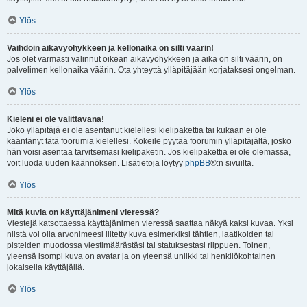
Ylös
Vaihdoin aikavyöhykkeen ja kellonaika on silti väärin!
Jos olet varmasti valinnut oikean aikavyöhykkeen ja aika on silti väärin, on
palvelimen kellonaika väärin. Ota yhteyttä ylläpitäjään korjataksesi ongelman.
Ylös
Kieleni ei ole valittavana!
Joko ylläpitäjä ei ole asentanut kielellesi kielipakettia tai kukaan ei ole
kääntänyt tätä foorumia kielellesi. Kokeile pyytää foorumin ylläpitäjältä, josko
hän voisi asentaa tarvitsemasi kielipaketin. Jos kielipakettia ei ole olemassa,
voit luoda uuden käännöksen. Lisätietoja löytyy
phpBB
®:n sivuilta.
Ylös
Mitä kuvia on käyttäjänimeni vieressä?
Viestejä katsottaessa käyttäjänimen vieressä saattaa näkyä kaksi kuvaa. Yksi
niistä voi olla arvonimeesi liitetty kuva esimerkiksi tähtien, laatikoiden tai
pisteiden muodossa viestimäärästäsi tai statuksestasi riippuen. Toinen,
yleensä isompi kuva on avatar ja on yleensä uniikki tai henkilökohtainen
jokaisella käyttäjällä.
Ylös