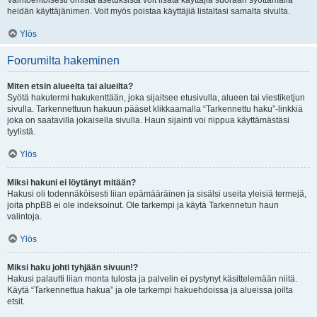
Vaihtoehtoisesti omista asetuksista voit lisätä käyttäjiä suoraan syöttämällä
heidän käyttäjänimen. Voit myös poistaa käyttäjiä listaltasi samalta sivulta.
Ylös
Foorumilta hakeminen
Miten etsin alueelta tai alueilta?
Syötä hakutermi hakukenttään, joka sijaitsee etusivulla, alueen tai viestiketjun
sivulla. Tarkennettuun hakuun pääset klikkaamalla “Tarkennettu haku”-linkkiä
joka on saatavilla jokaisella sivulla. Haun sijainti voi riippua käyttämästäsi
tyylistä.
Ylös
Miksi hakuni ei löytänyt mitään?
Hakusi oli todennäköisesti liian epämääräinen ja sisälsi useita yleisiä termejä,
joita phpBB ei ole indeksoinut. Ole tarkempi ja käytä Tarkennetun haun
valintoja.
Ylös
Miksi haku johti tyhjään sivuun!?
Hakusi palautti liian monta tulosta ja palvelin ei pystynyt käsittelemään niitä.
Käytä “Tarkennettua hakua” ja ole tarkempi hakuehdoissa ja alueissa joilta
etsit.