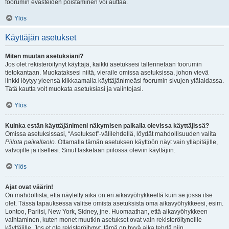
foorumin evästeiden poistaminen voi auttaa.
Ylös
Käyttäjän asetukset
Miten muutan asetuksiani?
Jos olet rekisteröitynyt käyttäjä, kaikki asetuksesi tallennetaan foorumin
tietokantaan. Muokataksesi niitä, vieraile omissa asetuksissa, johon vievä
linkki löytyy yleensä klikkaamalla käyttäjänimeäsi foorumin sivujen ylälaidassa.
Tätä kautta voit muokata asetuksiasi ja valintojasi.
Ylös
Kuinka estän käyttäjänimeni näkymisen paikalla olevissa käyttäjissä?
Omissa asetuksissasi, “Asetukset”-välilehdellä, löydät mahdollisuuden valita
Piilota paikallaolo
. Ottamalla tämän asetuksen käyttöön näyt vain ylläpitäjille,
valvojille ja itsellesi. Sinut lasketaan piilossa oleviin käyttäjiin.
Ylös
Ajat ovat väärin!
On mahdollista, että näytetty aika on eri aikavyöhykkeeltä kuin se jossa itse
olet. Tässä tapauksessa valitse omista asetuksista oma aikavyöhykkeesi, esim.
Lontoo, Pariisi, New York, Sidney, jne. Huomaathan, että aikavyöhykkeen
vaihtaminen, kuten monet muutkin asetukset ovat vain rekisteröityneille
käyttäjille. Jos et ole rekisteröitynyt, tämä on hyvä aika tehdä niin.