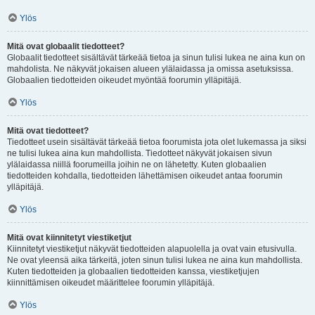
Ylös
Mitä ovat globaalit tiedotteet?
Globaalit tiedotteet sisältävät tärkeää tietoa ja sinun tulisi lukea ne aina kun on
mahdolista. Ne näkyvät jokaisen alueen ylälaidassa ja omissa asetuksissa.
Globaalien tiedotteiden oikeudet myöntää foorumin ylläpitäjä.
Ylös
Mitä ovat tiedotteet?
Tiedotteet usein sisältävät tärkeää tietoa foorumista jota olet lukemassa ja siksi
ne tulisi lukea aina kun mahdollista. Tiedotteet näkyvät jokaisen sivun
ylälaidassa niillä foorumeilla joihin ne on lähetetty. Kuten globaalien
tiedotteiden kohdalla, tiedotteiden lähettämisen oikeudet antaa foorumin
ylläpitäjä.
Ylös
Mitä ovat kiinnitetyt viestiketjut
Kiinnitetyt viestiketjut näkyvät tiedotteiden alapuolella ja ovat vain etusivulla.
Ne ovat yleensä aika tärkeitä, joten sinun tulisi lukea ne aina kun mahdollista.
Kuten tiedotteiden ja globaalien tiedotteiden kanssa, viestiketjujen
kiinnittämisen oikeudet määrittelee foorumin ylläpitäjä.
Ylös