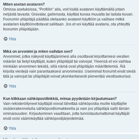
Miten asetan avataren?
Omissa asetuksissa, “Profiilin” alla, voit lisätä avataren käyttämällä jotain
neljästä tavasta: Gravatar, galleriasta, käyttää kuvaa muualta tai ladata kuvan.
Foorumin ylläpitäjä päättää otetaanko avataret käyttöön ja valitsee mitkä
avatarien käyttöönottotavat sallitaan. Jos et voi käyttää avataria, ota yhteyttä
foorumin ylläpitäjään.
Ylös
Mikä on arvonimi ja miten vaihdan sen?
Arvonimet, jotka näkyvät käyttäjänimesi alla osoittavat kirjoittamiesi viestien
määrän tai tietyt käyttäjät, kuten ylläpitäjät tai valvojat. Yleensä et voi vaihtaa
minkään arvonimen tekstiä, sillä nämä ovat ylläpitäjän määrittelemiä. Älä
kirjoita viestejä vain parantaaksesi arvonimeäsi. Useimmat foorumit eivät siedä
tätä ja valvojat tai ylläpitäjät voivat yksinkertaisesti pienentää viestilaskuriasi.
Ylös
Kun klikkaan sähköpostilinkkiä, minua pyydetään kirjautumaan?
Vain rekisteröityneet käyttäjät voivat lähettää sähköpostia muille käyttäjille
sisäänrakennetulla sähköpostilomakkeella ja vain jos ylläpitäjä sallii tämän
ominaisuuden. Kirjautuminen vaaditaan, jotta tunnistautumattomat käyttäjät
eivät voisi väärinkäyttää sähköpostijärjestelmää.
Ylös