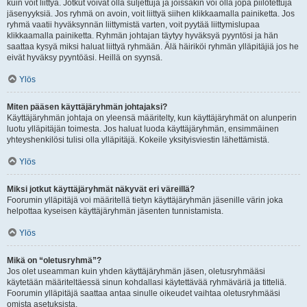
kuin voit liittyä. Jotkut voivat olla suljettuja ja joissakin voi olla jopa piilotettuja
jäsenyyksiä. Jos ryhmä on avoin, voit liittyä siihen klikkaamalla painiketta. Jos
ryhmä vaatii hyväksynnän liittymistä varten, voit pyytää liittymislupaa
klikkaamalla painiketta. Ryhmän johtajan täytyy hyväksyä pyyntösi ja hän
saattaa kysyä miksi haluat liittyä ryhmään. Älä häiriköi ryhmän ylläpitäjiä jos he
eivät hyväksy pyyntöäsi. Heillä on syynsä.
Ylös
Miten pääsen käyttäjäryhmän johtajaksi?
Käyttäjäryhmän johtaja on yleensä määritelty, kun käyttäjäryhmät on alunperin
luotu ylläpitäjän toimesta. Jos haluat luoda käyttäjäryhmän, ensimmäinen
yhteyshenkilösi tulisi olla ylläpitäjä. Kokeile yksityisviestin lähettämistä.
Ylös
Miksi jotkut käyttäjäryhmät näkyvät eri väreillä?
Foorumin ylläpitäjä voi määritellä tietyn käyttäjäryhmän jäsenille värin joka
helpottaa kyseisen käyttäjäryhmän jäsenten tunnistamista.
Ylös
Mikä on “oletusryhmä”?
Jos olet useamman kuin yhden käyttäjäryhmän jäsen, oletusryhmääsi
käytetään määriteltäessä sinun kohdallasi käytettävää ryhmäväriä ja titteliä.
Foorumin ylläpitäjä saattaa antaa sinulle oikeudet vaihtaa oletusryhmääsi
omista asetuksista.