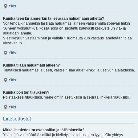
Ylös
Kuinka teen kirjanmerkin tai seuraan haluamaani aihetta?
Voit tehdä kirjanmekin tai tilata haluamasi aiheen valitsemalla sopivan linkin
“Aiheen työkalut” -valikossa, joka on sijoitettu kätevästi keskustelun ylä- ja
alalaidan lähelle.
Viestiketjuun vastaaminen ja valinta “Huomauta kun vastaus lähetetään” tilaa
viestiketjun.
Ylös
Kuinka tilaan haluamani alueen?
Tilataksesi haluamasi alueen, valitse “Tilaa alue” -linkki, aluesivun alalaidassa.
Ylös
Kuinka poistan tilaukseni?
Poistaaksesi tilauksiasi, mene omiin asetuksiisi ja seuraa linkkejä tilauksiisi.
Ylös
Liitetiedostot
Mitkä liitetiedostot ovat sallittuja tällä alueella?
Ylläpitäjä voi määrätä sallitut ja kielletyt liitetiedostojen tyypit. Ota yhteys