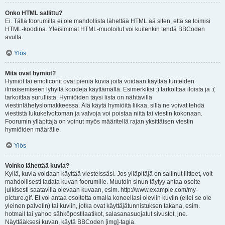
Onko HTML sallittu?
Ei. Tällä foorumilla ei ole mahdollista lähettää HTML:ää siten, että se toimisi
HTML-koodina. Yleisimmät HTML-muotoilut voi kuitenkin tehdä BBCoden
avulla.
Ylös
Mitä ovat hymiöt?
Hymiöt tai emoticonit ovat pieniä kuvia joita voidaan käyttää tunteiden
ilmaisemiseen lyhyitä koodeja käyttämällä. Esimerkiksi :) tarkoittaa iloista ja :(
tarkoittaa surullista. Hymiöiden täysi lista on nähtävillä
viestinlähetyslomakkeessa. Älä käytä hymiöitä liikaa, sillä ne voivat tehdä
viestistä lukukelvottoman ja valvoja voi poistaa niitä tai viestin kokonaan.
Foorumin ylläpitäjä on voinut myös määritellä rajan yksittäisen viestin
hymiöiden määrälle.
Ylös
Voinko lähettää kuvia?
Kyllä, kuvia voidaan käyttää viesteissäsi. Jos ylläpitäjä on sallinut liitteet, voit
mahdollisesti ladata kuvan foorumille. Muutoin sinun täytyy antaa osoite
julkisesti saatavilla olevaan kuvaan, esim. http://www.example.com/my-
picture.gif. Et voi antaa osoitetta omalla koneellasi oleviin kuviin (ellei se ole
yleinen palvelin) tai kuviin, jotka ovat käyttäjätunnistuksen takana, esim.
hotmail tai yahoo sähköpostilaatikot, salasanasuojatut sivustot, jne.
Näyttääksesi kuvan, käytä BBCoden [img]-tagia.