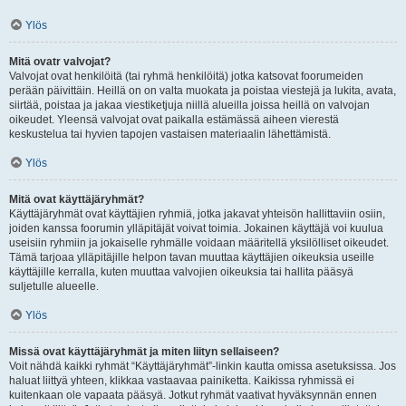
Ylös
Mitä ovatr valvojat?
Valvojat ovat henkilöitä (tai ryhmä henkilöitä) jotka katsovat foorumeiden
perään päivittäin. Heillä on on valta muokata ja poistaa viestejä ja lukita, avata,
siirtää, poistaa ja jakaa viestiketjuja niillä alueilla joissa heillä on valvojan
oikeudet. Yleensä valvojat ovat paikalla estämässä aiheen vierestä
keskustelua tai hyvien tapojen vastaisen materiaalin lähettämistä.
Ylös
Mitä ovat käyttäjäryhmät?
Käyttäjäryhmät ovat käyttäjien ryhmiä, jotka jakavat yhteisön hallittaviin osiin,
joiden kanssa foorumin ylläpitäjät voivat toimia. Jokainen käyttäjä voi kuulua
useisiin ryhmiin ja jokaiselle ryhmälle voidaan määritellä yksilölliset oikeudet.
Tämä tarjoaa ylläpitäjille helpon tavan muuttaa käyttäjien oikeuksia useille
käyttäjille kerralla, kuten muuttaa valvojien oikeuksia tai hallita pääsyä
suljetulle alueelle.
Ylös
Missä ovat käyttäjäryhmät ja miten liityn sellaiseen?
Voit nähdä kaikki ryhmät “Käyttäjäryhmät”-linkin kautta omissa asetuksissa. Jos
haluat liittyä yhteen, klikkaa vastaavaa painiketta. Kaikissa ryhmissä ei
kuitenkaan ole vapaata pääsyä. Jotkut ryhmät vaativat hyväksynnän ennen