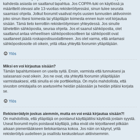
kahdesta asiasta on saattanut tapahtua. Jos COPPA-tuki on käytössä ja
määrittelit olevasi alle 13-vuotias rekisteröityessäsi, sinun tulee seurata
saamiasi ohjeita. Jotkut foorumit vaativat myös uusien tunnusten aktivoinnin
joko sinun itsesi toimesta tai ylläpitäjän toimesta ennen kuin voit kirjautua
sisään. Tämä tieto kerrottiin rekisteröitymisen yhteydessä. Jos sinulle
lähetettiin sähköpostia, seuraa ohjeita. Jos et saanut sähköpostia, olet
saattanut antaa virheellisen sähköpostiosoitteen tai sähköpostit ovat
saattaneet jäädä roskapostisuodattimeen. Jos olet varma, että antamasi
sähköpostiosoite oli oikein, yritä ottaa yhteyttä foorumin ylläpitäjään.
Ylös
Miksi en voi kirjautua sisään?
Tämän tapahtumiseen on useita syitä. Ensin, varmista että tunnuksesi ja
salasanasi ovat oikein. Jos ne ovat, ota yhteyttä foorumin ylläpitäjään
varmistaaksesi, että sinulla ei ole porttikieltoja. On myös mahdollista, että
sivuston omistajalla on asetusvirhe heidän päässään ja heidän pitäisi korjata
se.
Ylös
Rekisteröidyin joskus aiemmin, mutta en voi enää kirjautua sisään?!
On mahdollista, että ylläpitäjä on poistanut käyttäjätilisi käytöstä jostain syystä.
Useat foorumit myös poistavat käyttäjiä, jotka eivät ole kirjoittaneet pitkään
aikaan pienentääkseen tietokantansa kokoa. Jos näin on käynyt, yritä
rekisteröityä uudelleen ja osallistu keskusteluun aktiivisemmin.