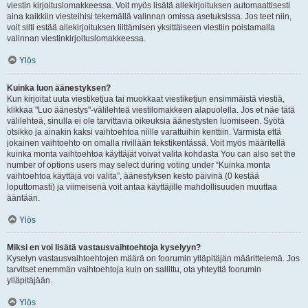
viestin kirjoituslomakkeessa. Voit myös lisätä allekirjoituksen automaattisesti
aina kaikkiin viesteihisi tekemällä valinnan omissa asetuksissa. Jos teet niin,
voit silti estää allekirjoituksen liittämisen yksittäiseen viestiin poistamalla
valinnan viestinkirjoituslomakkeessa.
Ylös
Kuinka luon äänestyksen?
Kun kirjoitat uuta viestiketjua tai muokkaat viestiketjun ensimmäistä viestiä,
klikkaa "Luo äänestys"-välilehteä viestilomakkeen alapuolella. Jos et näe tätä
välilehteä, sinulla ei ole tarvittavia oikeuksia äänestysten luomiseen. Syötä
otsikko ja ainakin kaksi vaihtoehtoa niille varattuihin kenttiin. Varmista että
jokainen vaihtoehto on omalla rivillään tekstikentässä. Voit myös määritellä
kuinka monta vaihtoehtoa käyttäjät voivat valita kohdasta You can also set the
number of options users may select during voting under “Kuinka monta
vaihtoehtoa käyttäjä voi valita”, äänestyksen kesto päivinä (0 kestää
loputtomasti) ja viimeisenä voit antaa käyttäjille mahdollisuuden muuttaa
ääntään.
Ylös
Miksi en voi lisätä vastausvaihtoehtoja kyselyyn?
Kyselyn vastausvaihtoehtojen määrä on foorumin ylläpitäjän määrittelemä. Jos
tarvitset enemmän vaihtoehtoja kuin on sallittu, ota yhteyttä foorumin
ylläpitäjään.
Ylös