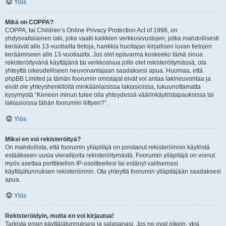
Ylös
Mikä on COPPA?
COPPA, tai Children’s Online Privacy Protection Act of 1998, on
yhdysvaltalainen laki, joka vaatii kaikkien verkkosivustojen, jotka mahdollisesti
keräävät alle 13-vuotiailta tietoja, hankkia huoltajan kirjallisen luvan tietojen
keräämiseen alle 13-vuotiaalta. Jos olet epävarma koskeeko tämä sinua
rekisteröityvänä käyttäjänä tai verkkosivua jolle olet rekisteröitymässä, ota
yhteyttä oikeudelliseen neuvonantajaan saadaksesi apua. Huomaa, että
phpBB Limited ja tämän foorumin omistajat eivät voi antaa lakineuvontaa ja
eivät ole yhteyshenkilöitä minkäänlaisissa lakiasioissa, lukuunottamatta
kysymystä “Keneen minun tulee olla yhteydessä väärinkäytöstapauksissa tai
lakiasioissa tähän foorumiin liittyen?”.
Ylös
Miksi en voi rekisteröityä?
On mahdollista, että foorumin ylläpitäjä on poistanut rekisteröinnin käytöstä
estääkseen uusia vierailijoita rekisteröitymästä. Foorumin ylläpitäjä on voinut
myös asettaa porttikiellon IP-osoitteellesi tai estänyt valitsemasi
käyttäjätunnuksen rekisteröinnin. Ota yhteyttä foorumin ylläpitäjään saadaksesi
apua.
Ylös
Rekisteröidyin, mutta en voi kirjautua!
Tarkista ensin käyttäjätunnuksesi ja salasanasi. Jos ne ovat oikein, yksi