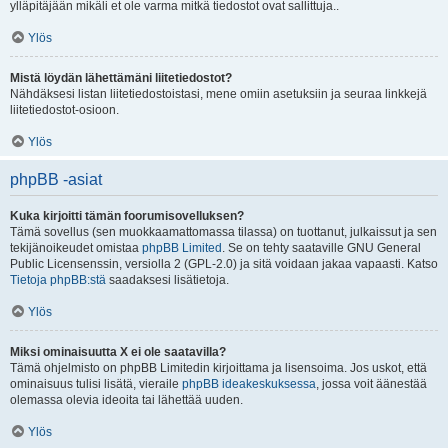
ylläpitäjään mikäli et ole varma mitkä tiedostot ovat sallittuja..
Ylös
Mistä löydän lähettämäni liitetiedostot?
Nähdäksesi listan liitetiedostoistasi, mene omiin asetuksiin ja seuraa linkkejä
liitetiedostot-osioon.
Ylös
phpBB -asiat
Kuka kirjoitti tämän foorumisovelluksen?
Tämä sovellus (sen muokkaamattomassa tilassa) on tuottanut, julkaissut ja sen
tekijänoikeudet omistaa
phpBB Limited
. Se on tehty saataville GNU General
Public Licensenssin, versiolla 2 (GPL-2.0) ja sitä voidaan jakaa vapaasti. Katso
Tietoja phpBB:stä
saadaksesi lisätietoja.
Ylös
Miksi ominaisuutta X ei ole saatavilla?
Tämä ohjelmisto on phpBB Limitedin kirjoittama ja lisensoima. Jos uskot, että
ominaisuus tulisi lisätä, vieraile
phpBB ideakeskuksessa
, jossa voit äänestää
olemassa olevia ideoita tai lähettää uuden.
Ylös