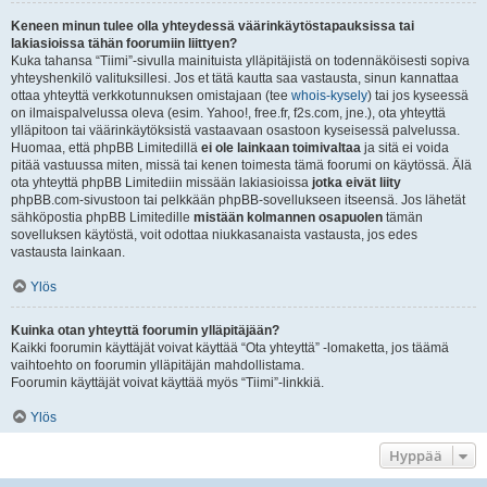
Keneen minun tulee olla yhteydessä väärinkäytöstapauksissa tai
lakiasioissa tähän foorumiin liittyen?
Kuka tahansa “Tiimi”-sivulla mainituista ylläpitäjistä on todennäköisesti sopiva
yhteyshenkilö valituksillesi. Jos et tätä kautta saa vastausta, sinun kannattaa
ottaa yhteyttä verkkotunnuksen omistajaan (tee
whois-kysely
) tai jos kyseessä
on ilmaispalvelussa oleva (esim. Yahoo!, free.fr, f2s.com, jne.), ota yhteyttä
ylläpitoon tai väärinkäytöksistä vastaavaan osastoon kyseisessä palvelussa.
Huomaa, että phpBB Limitedillä
ei ole lainkaan toimivaltaa
ja sitä ei voida
pitää vastuussa miten, missä tai kenen toimesta tämä foorumi on käytössä. Älä
ota yhteyttä phpBB Limitediin missään lakiasioissa
jotka eivät liity
phpBB.com-sivustoon tai pelkkään phpBB-sovellukseen itseensä. Jos lähetät
sähköpostia phpBB Limitedille
mistään kolmannen osapuolen
tämän
sovelluksen käytöstä, voit odottaa niukkasanaista vastausta, jos edes
vastausta lainkaan.
Ylös
Kuinka otan yhteyttä foorumin ylläpitäjään?
Kaikki foorumin käyttäjät voivat käyttää “Ota yhteyttä” -lomaketta, jos täämä
vaihtoehto on foorumin ylläpitäjän mahdollistama.
Foorumin käyttäjät voivat käyttää myös “Tiimi”-linkkiä.
Ylös
Hyppää