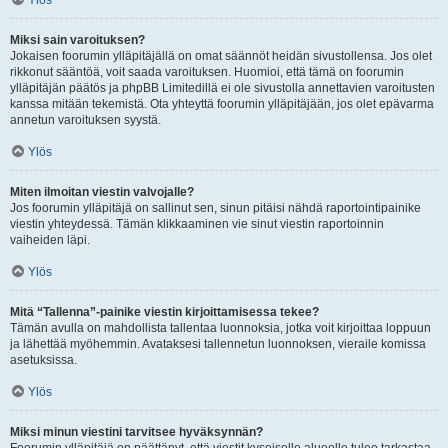
Ylös
Miksi sain varoituksen?
Jokaisen foorumin ylläpitäjällä on omat säännöt heidän sivustollensa. Jos olet
rikkonut sääntöä, voit saada varoituksen. Huomioi, että tämä on foorumin
ylläpitäjän päätös ja phpBB Limitedillä ei ole sivustolla annettavien varoitusten
kanssa mitään tekemistä. Ota yhteyttä foorumin ylläpitäjään, jos olet epävarma
annetun varoituksen syystä.
Ylös
Miten ilmoitan viestin valvojalle?
Jos foorumin ylläpitäjä on sallinut sen, sinun pitäisi nähdä raportointipainike
viestin yhteydessä. Tämän klikkaaminen vie sinut viestin raportoinnin
vaiheiden läpi.
Ylös
Mitä “Tallenna”-painike viestin kirjoittamisessa tekee?
Tämän avulla on mahdollista tallentaa luonnoksia, jotka voit kirjoittaa loppuun
ja lähettää myöhemmin. Avataksesi tallennetun luonnoksen, vieraile komissa
asetuksissa.
Ylös
Miksi minun viestini tarvitsee hyväksynnän?