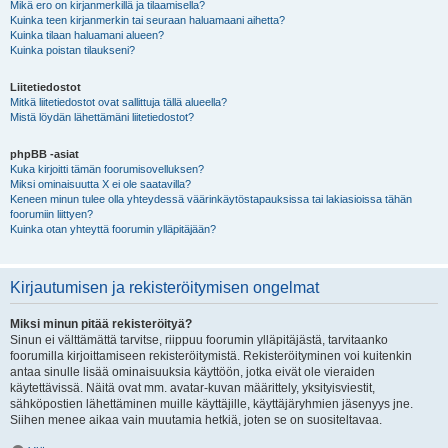
Mikä ero on kirjanmerkillä ja tilaamisella?
Kuinka teen kirjanmerkin tai seuraan haluamaani aihetta?
Kuinka tilaan haluamani alueen?
Kuinka poistan tilaukseni?
Liitetiedostot
Mitkä liitetiedostot ovat sallittuja tällä alueella?
Mistä löydän lähettämäni liitetiedostot?
phpBB -asiat
Kuka kirjoitti tämän foorumisovelluksen?
Miksi ominaisuutta X ei ole saatavilla?
Keneen minun tulee olla yhteydessä väärinkäytöstapauksissa tai lakiasioissa tähän
foorumiin liittyen?
Kuinka otan yhteyttä foorumin ylläpitäjään?
Kirjautumisen ja rekisteröitymisen ongelmat
Miksi minun pitää rekisteröityä?
Sinun ei välttämättä tarvitse, riippuu foorumin ylläpitäjästä, tarvitaanko
foorumilla kirjoittamiseen rekisteröitymistä. Rekisteröityminen voi kuitenkin
antaa sinulle lisää ominaisuuksia käyttöön, jotka eivät ole vieraiden
käytettävissä. Näitä ovat mm. avatar-kuvan määrittely, yksityisviestit,
sähköpostien lähettäminen muille käyttäjille, käyttäjäryhmien jäsenyys jne.
Siihen menee aikaa vain muutamia hetkiä, joten se on suositeltavaa.