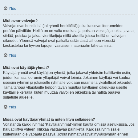
Ylös
Mitä ovatr valvojat?
Valvojat ovat henkilöitä (tai ryhmä henkilöitä) jotka katsovat foorumeiden
perään päivittäin. Heillä on on valta muokata ja poistaa viestejä ja lukita, avata,
siirtää, poistaa ja jakaa viestiketjuja niillä alueilla joissa heillä on valvojan
oikeudet. Yleensä valvojat ovat paikalla estämässä aiheen vierestä
keskustelua tai hyvien tapojen vastaisen materiaalin lähettämistä.
Ylös
Mitä ovat käyttäjäryhmät?
Käyttäjäryhmät ovat käyttäjien ryhmiä, jotka jakavat yhteisön hallittaviin osiin,
joiden kanssa foorumin ylläpitäjät voivat toimia. Jokainen käyttäjä voi kuulua
useisiin ryhmiin ja jokaiselle ryhmälle voidaan määritellä yksilölliset oikeudet.
Tämä tarjoaa ylläpitäjille helpon tavan muuttaa käyttäjien oikeuksia useille
käyttäjille kerralla, kuten muuttaa valvojien oikeuksia tai hallita pääsyä
suljetulle alueelle.
Ylös
Missä ovat käyttäjäryhmät ja miten liityn sellaiseen?
Voit nähdä kaikki ryhmät “Käyttäjäryhmät”-linkin kautta omissa asetuksissa. Jos
haluat liittyä yhteen, klikkaa vastaavaa painiketta. Kaikissa ryhmissä ei
kuitenkaan ole vapaata pääsyä. Jotkut ryhmät vaativat hyväksynnän ennen