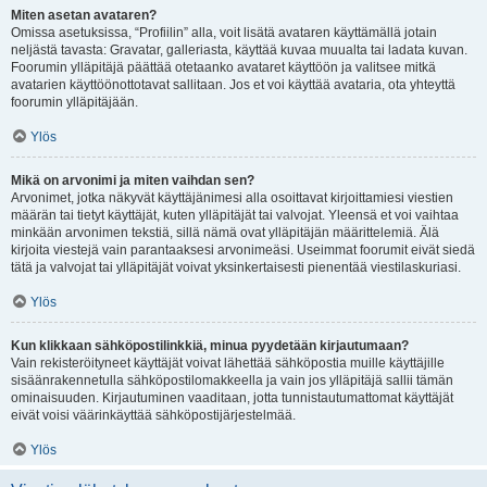
Miten asetan avataren?
Omissa asetuksissa, “Profiilin” alla, voit lisätä avataren käyttämällä jotain
neljästä tavasta: Gravatar, galleriasta, käyttää kuvaa muualta tai ladata kuvan.
Foorumin ylläpitäjä päättää otetaanko avataret käyttöön ja valitsee mitkä
avatarien käyttöönottotavat sallitaan. Jos et voi käyttää avataria, ota yhteyttä
foorumin ylläpitäjään.
Ylös
Mikä on arvonimi ja miten vaihdan sen?
Arvonimet, jotka näkyvät käyttäjänimesi alla osoittavat kirjoittamiesi viestien
määrän tai tietyt käyttäjät, kuten ylläpitäjät tai valvojat. Yleensä et voi vaihtaa
minkään arvonimen tekstiä, sillä nämä ovat ylläpitäjän määrittelemiä. Älä
kirjoita viestejä vain parantaaksesi arvonimeäsi. Useimmat foorumit eivät siedä
tätä ja valvojat tai ylläpitäjät voivat yksinkertaisesti pienentää viestilaskuriasi.
Ylös
Kun klikkaan sähköpostilinkkiä, minua pyydetään kirjautumaan?
Vain rekisteröityneet käyttäjät voivat lähettää sähköpostia muille käyttäjille
sisäänrakennetulla sähköpostilomakkeella ja vain jos ylläpitäjä sallii tämän
ominaisuuden. Kirjautuminen vaaditaan, jotta tunnistautumattomat käyttäjät
eivät voisi väärinkäyttää sähköpostijärjestelmää.
Ylös