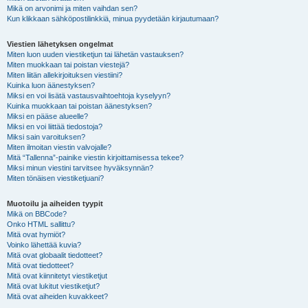
Mikä on arvonimi ja miten vaihdan sen?
Kun klikkaan sähköpostilinkkiä, minua pyydetään kirjautumaan?
Viestien lähetyksen ongelmat
Miten luon uuden viestiketjun tai lähetän vastauksen?
Miten muokkaan tai poistan viestejä?
Miten liitän allekirjoituksen viestiini?
Kuinka luon äänestyksen?
Miksi en voi lisätä vastausvaihtoehtoja kyselyyn?
Kuinka muokkaan tai poistan äänestyksen?
Miksi en pääse alueelle?
Miksi en voi liittää tiedostoja?
Miksi sain varoituksen?
Miten ilmoitan viestin valvojalle?
Mitä “Tallenna”-painike viestin kirjoittamisessa tekee?
Miksi minun viestini tarvitsee hyväksynnän?
Miten tönäisen viestiketjuani?
Muotoilu ja aiheiden tyypit
Mikä on BBCode?
Onko HTML sallittu?
Mitä ovat hymiöt?
Voinko lähettää kuvia?
Mitä ovat globaalit tiedotteet?
Mitä ovat tiedotteet?
Mitä ovat kiinnitetyt viestiketjut
Mitä ovat lukitut viestiketjut?
Mitä ovat aiheiden kuvakkeet?