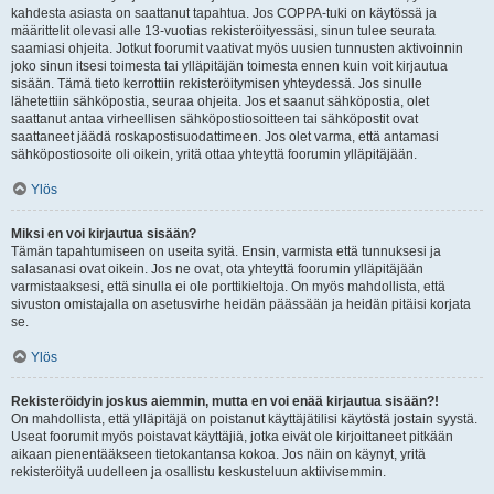
kahdesta asiasta on saattanut tapahtua. Jos COPPA-tuki on käytössä ja
määrittelit olevasi alle 13-vuotias rekisteröityessäsi, sinun tulee seurata
saamiasi ohjeita. Jotkut foorumit vaativat myös uusien tunnusten aktivoinnin
joko sinun itsesi toimesta tai ylläpitäjän toimesta ennen kuin voit kirjautua
sisään. Tämä tieto kerrottiin rekisteröitymisen yhteydessä. Jos sinulle
lähetettiin sähköpostia, seuraa ohjeita. Jos et saanut sähköpostia, olet
saattanut antaa virheellisen sähköpostiosoitteen tai sähköpostit ovat
saattaneet jäädä roskapostisuodattimeen. Jos olet varma, että antamasi
sähköpostiosoite oli oikein, yritä ottaa yhteyttä foorumin ylläpitäjään.
Ylös
Miksi en voi kirjautua sisään?
Tämän tapahtumiseen on useita syitä. Ensin, varmista että tunnuksesi ja
salasanasi ovat oikein. Jos ne ovat, ota yhteyttä foorumin ylläpitäjään
varmistaaksesi, että sinulla ei ole porttikieltoja. On myös mahdollista, että
sivuston omistajalla on asetusvirhe heidän päässään ja heidän pitäisi korjata
se.
Ylös
Rekisteröidyin joskus aiemmin, mutta en voi enää kirjautua sisään?!
On mahdollista, että ylläpitäjä on poistanut käyttäjätilisi käytöstä jostain syystä.
Useat foorumit myös poistavat käyttäjiä, jotka eivät ole kirjoittaneet pitkään
aikaan pienentääkseen tietokantansa kokoa. Jos näin on käynyt, yritä
rekisteröityä uudelleen ja osallistu keskusteluun aktiivisemmin.