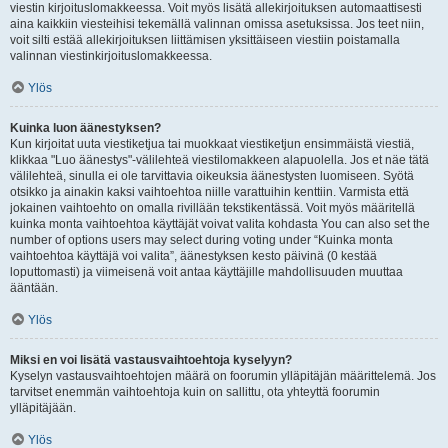
viestin kirjoituslomakkeessa. Voit myös lisätä allekirjoituksen automaattisesti
aina kaikkiin viesteihisi tekemällä valinnan omissa asetuksissa. Jos teet niin,
voit silti estää allekirjoituksen liittämisen yksittäiseen viestiin poistamalla
valinnan viestinkirjoituslomakkeessa.
Ylös
Kuinka luon äänestyksen?
Kun kirjoitat uuta viestiketjua tai muokkaat viestiketjun ensimmäistä viestiä,
klikkaa "Luo äänestys"-välilehteä viestilomakkeen alapuolella. Jos et näe tätä
välilehteä, sinulla ei ole tarvittavia oikeuksia äänestysten luomiseen. Syötä
otsikko ja ainakin kaksi vaihtoehtoa niille varattuihin kenttiin. Varmista että
jokainen vaihtoehto on omalla rivillään tekstikentässä. Voit myös määritellä
kuinka monta vaihtoehtoa käyttäjät voivat valita kohdasta You can also set the
number of options users may select during voting under “Kuinka monta
vaihtoehtoa käyttäjä voi valita”, äänestyksen kesto päivinä (0 kestää
loputtomasti) ja viimeisenä voit antaa käyttäjille mahdollisuuden muuttaa
ääntään.
Ylös
Miksi en voi lisätä vastausvaihtoehtoja kyselyyn?
Kyselyn vastausvaihtoehtojen määrä on foorumin ylläpitäjän määrittelemä. Jos
tarvitset enemmän vaihtoehtoja kuin on sallittu, ota yhteyttä foorumin
ylläpitäjään.
Ylös