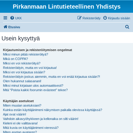
Pirkanmaan Lintutieteellinen Yhdistys
UKK
Rekisteröidy
Kirjaudu sisään
E
Etusivu
t
Usein kysyttyä
s
i
Kirjautumisen ja rekisteröitymisen ongelmat
Miksi minun pitää rekisteröityä?
Mikä on COPPA?
Miksi en voi rekisteröityä?
Rekisteröidyin, mutta en voi kirjautua!
Miksi en voi kirjautua sisään?
Rekisteröidyin joskus aiemmin, mutta en voi enää kirjautua sisään?!
Olen hukannut salasanani!
Miksi minut kirjataan ulos automaattisesti?
Mitä “Poista kaikki foorumin evästeet” tekee?
Käyttäjän asetukset
Miten muutan asetuksiani?
Kuinka estän käyttäjänimeni näkymisen paikalla olevissa käyttäjissä?
Ajat ovat väärin!
Vaihdoin aikavyöhykkeen ja kellonaika on silti väärin!
Kieleni ei ole valittavana!
Mitä kuvia on käyttäjänimeni vieressä?
Miten asetan avataren?