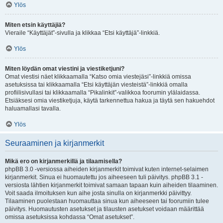
Ylös
Miten etsin käyttäjiä?
Vieraile “Käyttäjät”-sivulla ja klikkaa “Etsi käyttäjä”-linkkiä.
Ylös
Miten löydän omat viestini ja viestiketjuni?
Omat viestisi näet klikkaamalla “Katso omia viestejäsi”-linkkiä omissa
asetuksissa tai klikkaamalla “Etsi käyttäjän viesteistä”-linkkiä omalla
profiilisivullasi tai klikkaamalla “Pikalinkit”-valikkoa foorumin ylälaidassa.
Etsiäksesi omia viestiketjuja, käytä tarkennettua hakua ja täytä sen hakuehdot
haluamallasi tavalla.
Ylös
Seuraaminen ja kirjanmerkit
Mikä ero on kirjanmerkillä ja tilaamisella?
phpBB 3.0 -versiossa aiheiden kirjanmerkit toimivat kuten internet-selaimen
kirjanmerkit. Sinua ei huomautettu jos aiheeseen tuli päivitys. phpBB 3.1 -
versiosta lähtien kirjanmerkit toimivat samaan tapaan kuin aiheiden tilaaminen.
Voit saada ilmoituksen kun aihe josta sinulla on kirjanmerkki päivittyy.
Tilaaminen puolestaan huomauttaa sinua kun aiheeseen tai foorumiin tulee
päivitys. Huomautusten asetukset ja tilausten asetukset voidaan määrittää
omissa asetuksissa kohdassa “Omat asetukset”.