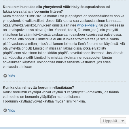
Keneen minun tulee olla yhteydessä väärinkäytöstapauksissa tai
lakiasioissa tähän foorumiin liittyen?
Kuka tahansa “Tiimi”-sivulla mainituista ylläpitäjistä on todennäköisesti sopiva
yhteyshenkilö valituksillesi. Jos et tätä kautta saa vastausta, sinun kannattaa
ottaa yhteyttä verkkotunnuksen omistajaan (tee
whois-kysely
) tai jos kyseessä
on ilmaispalvelussa oleva (esim. Yahoo!, free.fr, f2s.com, jne.), ota yhteyttä
ylläpitoon tai väärinkäytöksistä vastaavaan osastoon kyseisessä palvelussa.
Huomaa, että phpBB Limitedillä
ei ole lainkaan toimivaltaa
ja sitä ei voida
pitää vastuussa miten, missä tai kenen toimesta tämä foorumi on käytössä. Älä
ota yhteyttä phpBB Limitediin missään lakiasioissa
jotka eivät liity
phpBB.com-sivustoon tai pelkkään phpBB-sovellukseen itseensä. Jos lähetät
sähköpostia phpBB Limitedille
mistään kolmannen osapuolen
tämän
sovelluksen käytöstä, voit odottaa niukkasanaista vastausta, jos edes
vastausta lainkaan.
Ylös
Kuinka otan yhteyttä foorumin ylläpitäjään?
Kaikki foorumin käyttäjät voivat käyttää “Ota yhteyttä” -lomaketta, jos täämä
vaihtoehto on foorumin ylläpitäjän mahdollistama.
Foorumin käyttäjät voivat käyttää myös “Tiimi”-linkkiä.
Ylös
Hyppää