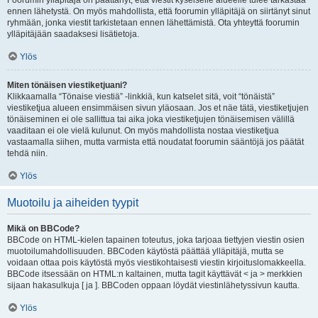
Foorumin ylläpitäjä on päättänyt, että viestit kyseiselle alueelle tulee tarkastaa
ennen lähetystä. On myös mahdollista, että foorumin ylläpitäjä on siirtänyt sinut
ryhmään, jonka viestit tarkistetaan ennen lähettämistä. Ota yhteyttä foorumin
ylläpitäjään saadaksesi lisätietoja.
Ylös
Miten tönäisen viestiketjuani?
Klikkaamalla “Tönaise viestiä” -linkkiä, kun katselet sitä, voit “tönäistä”
viestiketjua alueen ensimmäisen sivun yläosaan. Jos et näe tätä, viestiketjujen
tönäiseminen ei ole sallittua tai aika joka viestiketjujen tönäisemisen välillä
vaaditaan ei ole vielä kulunut. On myös mahdollista nostaa viestiketjua
vastaamalla siihen, mutta varmista että noudatat foorumin sääntöjä jos päätät
tehdä niin.
Ylös
Muotoilu ja aiheiden tyypit
Mikä on BBCode?
BBCode on HTML-kielen tapainen toteutus, joka tarjoaa tiettyjen viestin osien
muotoilumahdollisuuden. BBCoden käytöstä päättää ylläpitäjä, mutta se
voidaan ottaa pois käytöstä myös viestikohtaisesti viestin kirjoituslomakkeella.
BBCode itsessään on HTML:n kaltainen, mutta tagit käyttävät < ja > merkkien
sijaan hakasulkuja [ ja ]. BBCoden oppaan löydät viestinlähetyssivun kautta.
Ylös