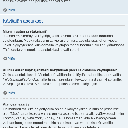
foorumin evästeiden poistaminen voi auttaa.
Ylös
Käyttäjän asetukset
Miten muutan asetuksiani?
Jos olet rekisteröitynyt käyttäjä, kaikki asetuksesi tallennetaan foorumin
tietokantaan. Muokataksesi niitä, vieraile omissa asetuksissa, johon vievä
linkki löytyy yleensä klikkaamalla käyttäjänimeäsi foorumin sivujen ylälaidassa.
Tätä kautta voit muokata asetuksiasi ja valintojasi.
Ylös
Kuinka estän käyttäjänimeni näkymisen paikalla olevissa käyttäjissä?
Omissa asetuksissasi, “Asetukset”-välilehdellä, löydät mahdollisuuden valita
Piilota paikallaolo
. Ottamalla tämän asetuksen käyttöön näyt vain ylläpitäjille,
valvojille ja itsellesi. Sinut lasketaan piilossa oleviin käyttäjiin.
Ylös
Ajat ovat väärin!
On mahdollista, että näytetty aika on eri aikavyöhykkeeltä kuin se jossa itse
olet. Tässä tapauksessa valitse omista asetuksista oma aikavyöhykkeesi, esim.
Lontoo, Pariisi, New York, Sidney, jne. Huomaathan, että aikavyöhykkeen
vaihtaminen, kuten monet muutkin asetukset ovat vain rekisteröityneille
käyttäjille. Jos et ole rekisteröitynyt, tämä on hyvä aika tehdä niin.