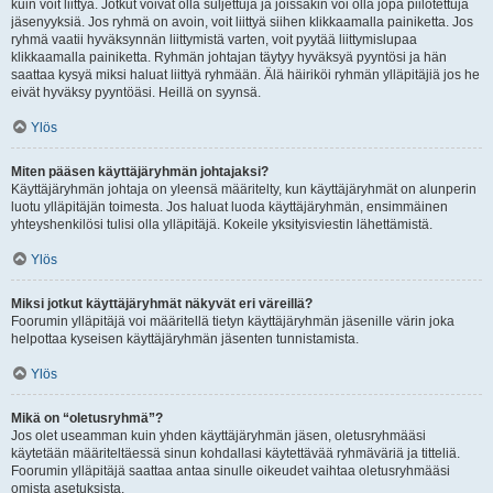
kuin voit liittyä. Jotkut voivat olla suljettuja ja joissakin voi olla jopa piilotettuja
jäsenyyksiä. Jos ryhmä on avoin, voit liittyä siihen klikkaamalla painiketta. Jos
ryhmä vaatii hyväksynnän liittymistä varten, voit pyytää liittymislupaa
klikkaamalla painiketta. Ryhmän johtajan täytyy hyväksyä pyyntösi ja hän
saattaa kysyä miksi haluat liittyä ryhmään. Älä häiriköi ryhmän ylläpitäjiä jos he
eivät hyväksy pyyntöäsi. Heillä on syynsä.
Ylös
Miten pääsen käyttäjäryhmän johtajaksi?
Käyttäjäryhmän johtaja on yleensä määritelty, kun käyttäjäryhmät on alunperin
luotu ylläpitäjän toimesta. Jos haluat luoda käyttäjäryhmän, ensimmäinen
yhteyshenkilösi tulisi olla ylläpitäjä. Kokeile yksityisviestin lähettämistä.
Ylös
Miksi jotkut käyttäjäryhmät näkyvät eri väreillä?
Foorumin ylläpitäjä voi määritellä tietyn käyttäjäryhmän jäsenille värin joka
helpottaa kyseisen käyttäjäryhmän jäsenten tunnistamista.
Ylös
Mikä on “oletusryhmä”?
Jos olet useamman kuin yhden käyttäjäryhmän jäsen, oletusryhmääsi
käytetään määriteltäessä sinun kohdallasi käytettävää ryhmäväriä ja titteliä.
Foorumin ylläpitäjä saattaa antaa sinulle oikeudet vaihtaa oletusryhmääsi
omista asetuksista.