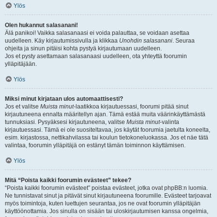
Ylös
Olen hukannut salasanani!
Älä panikoi! Vaikka salasanaasi ei voida palauttaa, se voidaan asettaa
uudelleen. Käy kirjautumissivulla ja klikkaa
Unohdin salasanani
. Seuraa
ohjeita ja sinun pitäisi kohta pystyä kirjautumaan uudelleen.
Jos et pysty asettamaan salasanaasi uudelleen, ota yhteyttä foorumin
ylläpitäjään.
Ylös
Miksi minut kirjataan ulos automaattisesti?
Jos et valitse
Muista minut
-laatikkoa kirjautuessasi, foorumi pitää sinut
kirjautuneena ennalta määritellyn ajan. Tämä estää muita väärinkäyttämästä
tunnuksiasi. Pysyäksesi kirjautuneena, valitse
Muista minut
-valinta
kirjautuessasi. Tämä ei ole suositeltavaa, jos käytät foorumia jaetulta koneelta,
esim. kirjastossa, nettikahvilassa tai koulun tietokoneluokassa. Jos et näe tätä
valintaa, foorumin ylläpitäjä on estänyt tämän toiminnon käyttämisen.
Ylös
Mitä “Poista kaikki foorumin evästeet” tekee?
“Poista kaikki foorumin evästeet” poistaa evästeet, jotka ovat phpBB:n luomia.
Ne tunnistavat sinut ja pitävät sinut kirjautuneena foorumille. Evästeet tarjoavat
myös toimintoja, kuten luettujen seurantaa, jos ne ovat foorumin ylläpitäjän
käyttöönottamia. Jos sinulla on sisään tai uloskirjautumisen kanssa ongelmia,