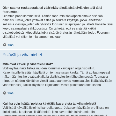
Olen saanut roskapostia tai väärinkäytöksiä sisältäviä viestejä tältä
foorumilta!
Olemme pahoillamme siitä. Tämän foorumin sähköpostilomake sisältää
ominaisuuksia, jotka yrittävät estää ja seurata käyttäjiä, jotka lähettävät
sellaisia viestejä, joten ota yhteyttä foorumin ylläpitäjään ja lähetä hänelle täysi
kopio saamastasi sähköpostista. On tärkeää, että se sisältää kaikki
otsaketiedot sähköpostista, jotka sisältävät viestin lähettäjän tiedot. Foorumin
ylläpitäjä voi sitten toimia tarpeen mukaan.
Ylös
Ystävät ja vihamiehet
Mitä ovat kaveri ja vihamieslistat?
Voit käyttää näitä listoja muiden foorumin käyttäjien organisointiin.
Kaverilistalle lisätään käyttäjiä omien asetusten kautta. Tämä auttaa nopeasti
näkemään jos he ovat paikalla ja yksityisviestien lähettämisessä. Teemasta
riippuen näiden käyttäjien viestit saatetaan myös korostaa. Jos lisäät käyttäjän
vihamieheksi, kaikki käyttäjän kirjoittamat viestit piilotetaan oletuksena.
Ylös
Kuinka voin lisätä / poistaa käyttäjiä kavereista tai vihamiehistä
Voit lisätä käyttäjiä listoihisi kahdella tapaa. Jokaisen käyttäjän profiilissa on
linkki jonka kautta voit lisätä heidät joko kavereihin tai vihamiehiin.