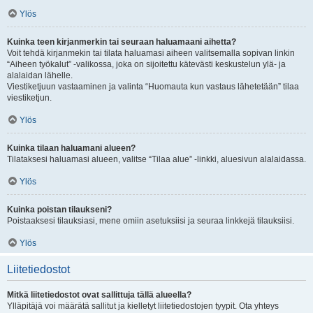
Ylös
Kuinka teen kirjanmerkin tai seuraan haluamaani aihetta?
Voit tehdä kirjanmekin tai tilata haluamasi aiheen valitsemalla sopivan linkin
“Aiheen työkalut” -valikossa, joka on sijoitettu kätevästi keskustelun ylä- ja
alalaidan lähelle.
Viestiketjuun vastaaminen ja valinta “Huomauta kun vastaus lähetetään” tilaa
viestiketjun.
Ylös
Kuinka tilaan haluamani alueen?
Tilataksesi haluamasi alueen, valitse “Tilaa alue” -linkki, aluesivun alalaidassa.
Ylös
Kuinka poistan tilaukseni?
Poistaaksesi tilauksiasi, mene omiin asetuksiisi ja seuraa linkkejä tilauksiisi.
Ylös
Liitetiedostot
Mitkä liitetiedostot ovat sallittuja tällä alueella?
Ylläpitäjä voi määrätä sallitut ja kielletyt liitetiedostojen tyypit. Ota yhteys