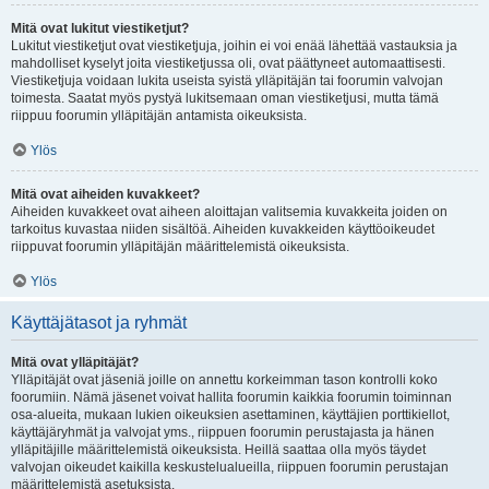
Mitä ovat lukitut viestiketjut?
Lukitut viestiketjut ovat viestiketjuja, joihin ei voi enää lähettää vastauksia ja
mahdolliset kyselyt joita viestiketjussa oli, ovat päättyneet automaattisesti.
Viestiketjuja voidaan lukita useista syistä ylläpitäjän tai foorumin valvojan
toimesta. Saatat myös pystyä lukitsemaan oman viestiketjusi, mutta tämä
riippuu foorumin ylläpitäjän antamista oikeuksista.
Ylös
Mitä ovat aiheiden kuvakkeet?
Aiheiden kuvakkeet ovat aiheen aloittajan valitsemia kuvakkeita joiden on
tarkoitus kuvastaa niiden sisältöä. Aiheiden kuvakkeiden käyttöoikeudet
riippuvat foorumin ylläpitäjän määrittelemistä oikeuksista.
Ylös
Käyttäjätasot ja ryhmät
Mitä ovat ylläpitäjät?
Ylläpitäjät ovat jäseniä joille on annettu korkeimman tason kontrolli koko
foorumiin. Nämä jäsenet voivat hallita foorumin kaikkia foorumin toiminnan
osa-alueita, mukaan lukien oikeuksien asettaminen, käyttäjien porttikiellot,
käyttäjäryhmät ja valvojat yms., riippuen foorumin perustajasta ja hänen
ylläpitäjille määrittelemistä oikeuksista. Heillä saattaa olla myös täydet
valvojan oikeudet kaikilla keskustelualueilla, riippuen foorumin perustajan
määrittelemistä asetuksista.