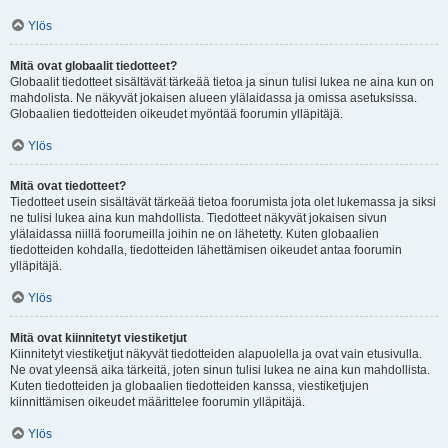
Ylös
Mitä ovat globaalit tiedotteet?
Globaalit tiedotteet sisältävät tärkeää tietoa ja sinun tulisi lukea ne aina kun on
mahdolista. Ne näkyvät jokaisen alueen ylälaidassa ja omissa asetuksissa.
Globaalien tiedotteiden oikeudet myöntää foorumin ylläpitäjä.
Ylös
Mitä ovat tiedotteet?
Tiedotteet usein sisältävät tärkeää tietoa foorumista jota olet lukemassa ja siksi
ne tulisi lukea aina kun mahdollista. Tiedotteet näkyvät jokaisen sivun
ylälaidassa niillä foorumeilla joihin ne on lähetetty. Kuten globaalien
tiedotteiden kohdalla, tiedotteiden lähettämisen oikeudet antaa foorumin
ylläpitäjä.
Ylös
Mitä ovat kiinnitetyt viestiketjut
Kiinnitetyt viestiketjut näkyvät tiedotteiden alapuolella ja ovat vain etusivulla.
Ne ovat yleensä aika tärkeitä, joten sinun tulisi lukea ne aina kun mahdollista.
Kuten tiedotteiden ja globaalien tiedotteiden kanssa, viestiketjujen
kiinnittämisen oikeudet määrittelee foorumin ylläpitäjä.
Ylös