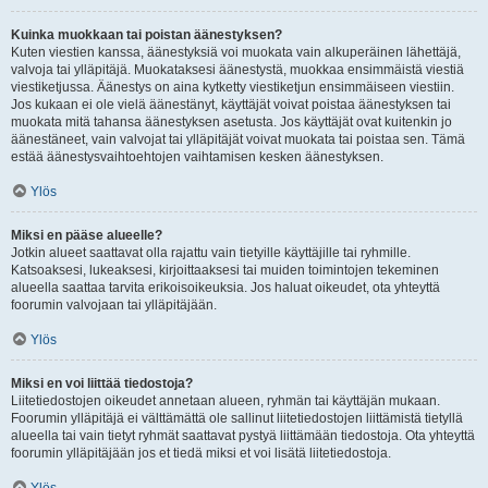
Kuinka muokkaan tai poistan äänestyksen?
Kuten viestien kanssa, äänestyksiä voi muokata vain alkuperäinen lähettäjä,
valvoja tai ylläpitäjä. Muokataksesi äänestystä, muokkaa ensimmäistä viestiä
viestiketjussa. Äänestys on aina kytketty viestiketjun ensimmäiseen viestiin.
Jos kukaan ei ole vielä äänestänyt, käyttäjät voivat poistaa äänestyksen tai
muokata mitä tahansa äänestyksen asetusta. Jos käyttäjät ovat kuitenkin jo
äänestäneet, vain valvojat tai ylläpitäjät voivat muokata tai poistaa sen. Tämä
estää äänestysvaihtoehtojen vaihtamisen kesken äänestyksen.
Ylös
Miksi en pääse alueelle?
Jotkin alueet saattavat olla rajattu vain tietyille käyttäjille tai ryhmille.
Katsoaksesi, lukeaksesi, kirjoittaaksesi tai muiden toimintojen tekeminen
alueella saattaa tarvita erikoisoikeuksia. Jos haluat oikeudet, ota yhteyttä
foorumin valvojaan tai ylläpitäjään.
Ylös
Miksi en voi liittää tiedostoja?
Liitetiedostojen oikeudet annetaan alueen, ryhmän tai käyttäjän mukaan.
Foorumin ylläpitäjä ei välttämättä ole sallinut liitetiedostojen liittämistä tietyllä
alueella tai vain tietyt ryhmät saattavat pystyä liittämään tiedostoja. Ota yhteyttä
foorumin ylläpitäjään jos et tiedä miksi et voi lisätä liitetiedostoja.