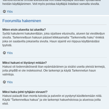
Vaihtoehtoisesti omista asetuksista voit lisätä käyttäjiä suoraan syöttämällä
heidän käyttäjänimen. Voit myös poistaa käyttäjiä listaltasi samalta sivulta.
Ylös
Foorumilta hakeminen
Miten etsin alueelta tai alueilta?
Syötä hakutermi hakukenttään, joka sijaitsee etusivulla, alueen tai viestiketjun
sivulla. Tarkennettuun hakuun pääset klikkaamalla “Tarkennettu haku”-linkkiä
joka on saatavilla jokaisella sivulla. Haun sijainti voi riippua käyttämästäsi
tyylistä.
Ylös
Miksi hakuni ei löytänyt mitään?
Hakusi oli todennäköisesti liian epämääräinen ja sisälsi useita yleisiä termejä,
joita phpBB ei ole indeksoinut. Ole tarkempi ja käytä Tarkennetun haun
valintoja.
Ylös
Miksi haku johti tyhjään sivuun!?
Hakusi palautti liian monta tulosta ja palvelin ei pystynyt käsittelemään niitä.
Käytä “Tarkennettua hakua” ja ole tarkempi hakuehdoissa ja alueissa joilta
etsit.