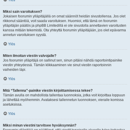
Ylös
Miksi sain varoituksen?
Jokaisen foorumin ylläpitäjällä on omat säännöt heidän sivustollensa. Jos olet
rikkonut sääntöä, voit saada varoituksen. Huomioi, että tämä on foorumin
ylläpitäjän päätös ja phpBB Limitedillä ei ole sivustolla annettavien varoitusten
kanssa mitään tekemistä. Ota yhteyttä foorumin ylläpitäjään, jos olet epävarma
annetun varoituksen syystä.
Ylös
Miten ilmoitan viestin valvojalle?
Jos foorumin ylläpitäjä on sallinut sen, sinun pitäisi nähdä raportointipainike
viestin yhteydessä. Tämän klikkaaminen vie sinut viestin raportoinnin
vaiheiden läpi.
Ylös
Mitä “Tallenna”-painike viestin kirjoittamisessa tekee?
Tämän avulla on mahdollista tallentaa luonnoksia, jotka voit kirjoittaa loppuun
ja lähettää myöhemmin. Avataksesi tallennetun luonnoksen, vieraile komissa
asetuksissa.
Ylös
Miksi minun viestini tarvitsee hyväksynnän?