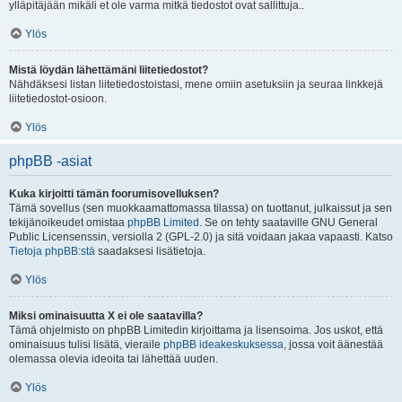
ylläpitäjään mikäli et ole varma mitkä tiedostot ovat sallittuja..
Ylös
Mistä löydän lähettämäni liitetiedostot?
Nähdäksesi listan liitetiedostoistasi, mene omiin asetuksiin ja seuraa linkkejä
liitetiedostot-osioon.
Ylös
phpBB -asiat
Kuka kirjoitti tämän foorumisovelluksen?
Tämä sovellus (sen muokkaamattomassa tilassa) on tuottanut, julkaissut ja sen
tekijänoikeudet omistaa
phpBB Limited
. Se on tehty saataville GNU General
Public Licensenssin, versiolla 2 (GPL-2.0) ja sitä voidaan jakaa vapaasti. Katso
Tietoja phpBB:stä
saadaksesi lisätietoja.
Ylös
Miksi ominaisuutta X ei ole saatavilla?
Tämä ohjelmisto on phpBB Limitedin kirjoittama ja lisensoima. Jos uskot, että
ominaisuus tulisi lisätä, vieraile
phpBB ideakeskuksessa
, jossa voit äänestää
olemassa olevia ideoita tai lähettää uuden.
Ylös