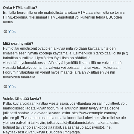
Onko HTML sallittu?
Ei. Tällä foorumilla ei ole mahdollista lähettää HTML:ää siten, että se toimisi
HTML-koodina. Yleisimmät HTML-muotoilut voi kuitenkin tehdä BBCoden
avulla.
Ylös
Mitä ovat hymiöt?
Hymiöt tai emoticonit ovat pieniä kuvia joita voidaan käyttää tunteiden
ilmaisemiseen lyhyitä koodeja käyttämällä. Esimerkiksi :) tarkoittaa iloista ja :(
tarkoittaa surullista. Hymiöiden täysi lista on nähtävillä
viestinlähetyslomakkeessa. Älä käytä hymiöitä liikaa, sillä ne voivat tehdä
viestistä lukukelvottoman ja valvoja voi poistaa niitä tai viestin kokonaan.
Foorumin ylläpitäjä on voinut myös määritellä rajan yksittäisen viestin
hymiöiden määrälle.
Ylös
Voinko lähettää kuvia?
Kyllä, kuvia voidaan käyttää viesteissäsi. Jos ylläpitäjä on sallinut liitteet, voit
mahdollisesti ladata kuvan foorumille. Muutoin sinun täytyy antaa osoite
julkisesti saatavilla olevaan kuvaan, esim. http://www.example.com/my-
picture.gif. Et voi antaa osoitetta omalla koneellasi oleviin kuviin (ellei se ole
yleinen palvelin) tai kuviin, jotka ovat käyttäjätunnistuksen takana, esim.
hotmail tai yahoo sähköpostilaatikot, salasanasuojatut sivustot, jne.
Näyttääksesi kuvan, käytä BBCoden [img]-tagia.