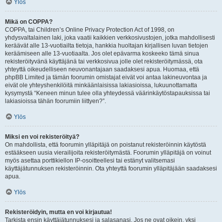
Ylös
Mikä on COPPA?
COPPA, tai Children’s Online Privacy Protection Act of 1998, on
yhdysvaltalainen laki, joka vaatii kaikkien verkkosivustojen, jotka mahdollisesti
keräävät alle 13-vuotiailta tietoja, hankkia huoltajan kirjallisen luvan tietojen
keräämiseen alle 13-vuotiaalta. Jos olet epävarma koskeeko tämä sinua
rekisteröityvänä käyttäjänä tai verkkosivua jolle olet rekisteröitymässä, ota
yhteyttä oikeudelliseen neuvonantajaan saadaksesi apua. Huomaa, että
phpBB Limited ja tämän foorumin omistajat eivät voi antaa lakineuvontaa ja
eivät ole yhteyshenkilöitä minkäänlaisissa lakiasioissa, lukuunottamatta
kysymystä “Keneen minun tulee olla yhteydessä väärinkäytöstapauksissa tai
lakiasioissa tähän foorumiin liittyen?”.
Ylös
Miksi en voi rekisteröityä?
On mahdollista, että foorumin ylläpitäjä on poistanut rekisteröinnin käytöstä
estääkseen uusia vierailijoita rekisteröitymästä. Foorumin ylläpitäjä on voinut
myös asettaa porttikiellon IP-osoitteellesi tai estänyt valitsemasi
käyttäjätunnuksen rekisteröinnin. Ota yhteyttä foorumin ylläpitäjään saadaksesi
apua.
Ylös
Rekisteröidyin, mutta en voi kirjautua!
Tarkista ensin käyttäjätunnuksesi ja salasanasi. Jos ne ovat oikein, yksi