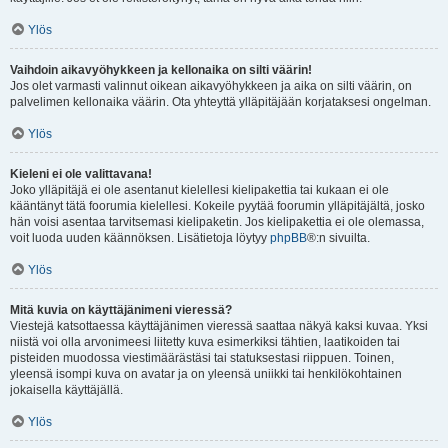
Ylös
Vaihdoin aikavyöhykkeen ja kellonaika on silti väärin!
Jos olet varmasti valinnut oikean aikavyöhykkeen ja aika on silti väärin, on
palvelimen kellonaika väärin. Ota yhteyttä ylläpitäjään korjataksesi ongelman.
Ylös
Kieleni ei ole valittavana!
Joko ylläpitäjä ei ole asentanut kielellesi kielipakettia tai kukaan ei ole
kääntänyt tätä foorumia kielellesi. Kokeile pyytää foorumin ylläpitäjältä, josko
hän voisi asentaa tarvitsemasi kielipaketin. Jos kielipakettia ei ole olemassa,
voit luoda uuden käännöksen. Lisätietoja löytyy
phpBB
®:n sivuilta.
Ylös
Mitä kuvia on käyttäjänimeni vieressä?
Viestejä katsottaessa käyttäjänimen vieressä saattaa näkyä kaksi kuvaa. Yksi
niistä voi olla arvonimeesi liitetty kuva esimerkiksi tähtien, laatikoiden tai
pisteiden muodossa viestimäärästäsi tai statuksestasi riippuen. Toinen,
yleensä isompi kuva on avatar ja on yleensä uniikki tai henkilökohtainen
jokaisella käyttäjällä.
Ylös