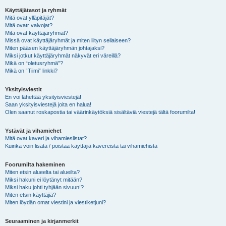
Käyttäjätasot ja ryhmät
Mitä ovat ylläpitäjät?
Mitä ovatr valvojat?
Mitä ovat käyttäjäryhmät?
Missä ovat käyttäjäryhmät ja miten liityn sellaiseen?
Miten pääsen käyttäjäryhmän johtajaksi?
Miksi jotkut käyttäjäryhmät näkyvät eri väreillä?
Mikä on “oletusryhmä”?
Mikä on “Tiimi” linkki?
Yksityisviestit
En voi lähettää yksityisviestejä!
Saan yksityisviestejä joita en halua!
Olen saanut roskapostia tai väärinkäytöksiä sisältäviä viestejä tältä foorumilta!
Ystävät ja vihamiehet
Mitä ovat kaveri ja vihamieslistat?
Kuinka voin lisätä / poistaa käyttäjiä kavereista tai vihamiehistä
Foorumilta hakeminen
Miten etsin alueelta tai alueilta?
Miksi hakuni ei löytänyt mitään?
Miksi haku johti tyhjään sivuun!?
Miten etsin käyttäjiä?
Miten löydän omat viestini ja viestiketjuni?
Seuraaminen ja kirjanmerkit