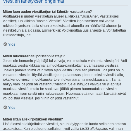
Viestien lähetyksen ongelmat
Miten luon uuden viestiketjun tai lähetän vastauksen?
Aloittaaksesi uuden viestiketjun alueella, klikkaa "Uusi Aihe". Vastataksesi
viestiketjuun klikkaa "Vastaa Viestiin". Viestien kirjoittaminen voi vaatia
rekisteröitymisen. Lista sinun oikeuksistasi alueella on nähtävillä alueen ja
viestiketjun alalaidassa. Esimerkiksi: Voit kirjoittaa uusia viestejä, Voit lähettää
liitetiedostoja, jne.
Ylös
Miten muokkaan tai poistan viestejä?
Jos et ole foorumin ylläpitäjä tai valvoja, voit muokata vain omia viestejäsi. Voit
muokata viestiä klikkaamalla muokkaa-painiketta haluamassasi viestissä.
Joskus painike toimii vain tietyn ajan viestin luomisen jälkeen. Jos joku on jo
vastannut viestiin, löydät viestiketjuun palatessasi pienen tekstin viestisi alla,
joka kertoo viestin muokkauskertojen lukumäärän ja muokkausajan. Tämä
näkyy vain jos joku on vastannut viestiin. Se ei näy, jos valvoja tai ylläpitäjä
muokkaa viestiä, mutta he saattavat jättää pienen huomautuksen viestin
muokkaamisen syistä niin halutessaan. Huomaa, että normaalit käyttäjät eivät
voi poistaa viestejä, jos niihin on joku vastannut.
Ylös
Miten liitän allekirjoituksen viestiini?
Lisätäksesi allekirjoituksen viestiisi, sinun täytyy ensin luoda sellainen omissa
asetuksissa. Kun olet luonut sellaisen, voit valita
Lisää allekirjoitus
-valinnan