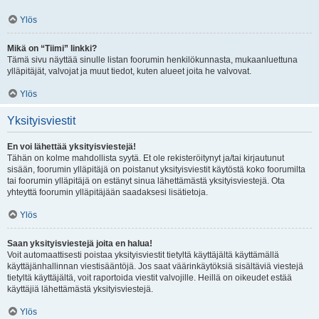
Ylös
Mikä on “Tiimi” linkki?
Tämä sivu näyttää sinulle listan foorumin henkilökunnasta, mukaanluettuna
ylläpitäjät, valvojat ja muut tiedot, kuten alueet joita he valvovat.
Ylös
Yksityisviestit
En voi lähettää yksityisviestejä!
Tähän on kolme mahdollista syytä. Et ole rekisteröitynyt ja/tai kirjautunut
sisään, foorumin ylläpitäjä on poistanut yksityisviestit käytöstä koko foorumilta
tai foorumin ylläpitäjä on estänyt sinua lähettämästä yksityisviestejä. Ota
yhteyttä foorumin ylläpitäjään saadaksesi lisätietoja.
Ylös
Saan yksityisviestejä joita en halua!
Voit automaattisesti poistaa yksityisviestit tietyltä käyttäjältä käyttämällä
käyttäjänhallinnan viestisääntöjä. Jos saat väärinkäytöksiä sisältäviä viestejä
tietyltä käyttäjältä, voit raportoida viestit valvojille. Heillä on oikeudet estää
käyttäjiä lähettämästä yksityisviestejä.
Ylös